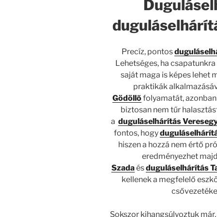
Duguláselh
duguláselhárít
Precíz, pontos
duguláselh
Lehetséges, ha csapatunkra 
saját maga is képes lehet m
praktikák alkalmazásáv
Gödöllő
folyamatát, azonban 
biztosan nem tűr halasztás
a
duguláselhárítás Vereseg
fontos, hogy
duguláselhárít
hiszen a hozzá nem értő p
eredményezhet majd
Szada
és
duguláselhárítás T
kellenek a megfelelő eszkö
csővezetéket
Sokszor kihangsúlyoztuk már, a