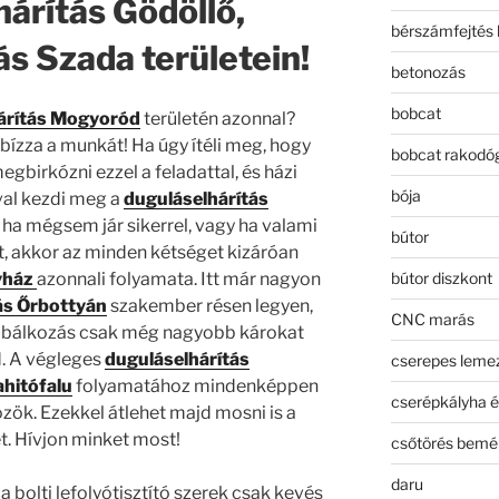
árítás Gödöllő,
bérszámfejtés 
ás Szada területein!
betonozás
bobcat
árítás Mogyoród
területén azonnal?
bízza a munkát! Ha úgy ítéli meg, hogy
bobcat rakodó
egbirkózni ezzel a feladattal, és házi
bója
al kezdi meg a
duguláselhárítás
ha mégsem jár sikerrel, vagy ha valami
bútor
t, akkor az minden kétséget kizáróan
bútor diszkont
yház
azonnali folyamata. Itt már nagyon
ás Őrbottyán
szakember résen legyen,
CNC marás
róbálkozás csak még nagyobb károkat
. A végleges
duguláselhárítás
cserepes leme
ahitófalu
folyamatához mindenképpen
cserépkályha é
zök. Ezekkel átlehet majd mosni is a
. Hívjon minket most!
csőtörés bemé
daru
 bolti lefolyótisztító szerek csak kevés