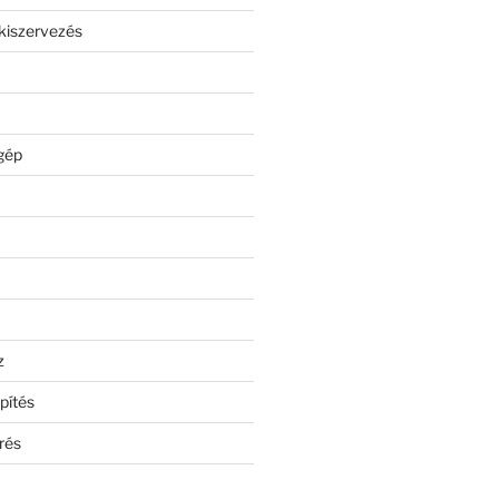
kiszervezés
gép
z
pítés
rés