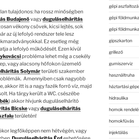
gépi aszfaltozá
lan tulajdonos: ha rossz minőségben
gépi földmunk
tás Budajenő
vagy
duguláselhárítás
gosan vékony csövek, kicsi lejtés, sok
gépi földmunk
r az új lefolyó rendszer tele lesz
gipszkarton
ékmaradványokkal. Ez esetleg még
ja a lefolyó működését. Ezen kívül
grillező
gykovácsi
probléma lehet még a csekély
gumiszerviz
lep, vagy alacsony hőfokon üzemelő
lhárítás Solymár
területi szakember
használtruha
problémák. Amennyiben csak nagyobb
 akkor itt is a nagy fazék forró víz, majd
háztartási gép
olt. Ha tárgy került a WC. csészébe
hidraulika
mbék
) akkor hívjunk duguláselhárító
ítás Bicske
vagy
duguláselhárítás
homok rendelé
ászfalu
területén!
homokfúvás
ókor legfőképpen nem hétvégén, vagy
injektálás
zben.
Duguláselhárítás Érd
eshetősége