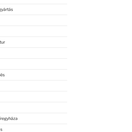
gyártás
tur
lés
íregyháza
ás