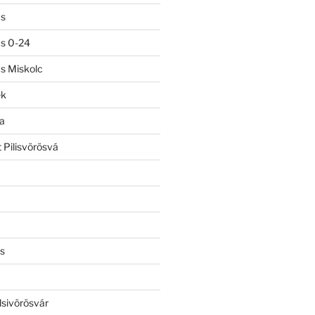
ás
ás 0-24
ás Miskolc
ek
a
 Pilisvörösvá
s
lsivörösvár