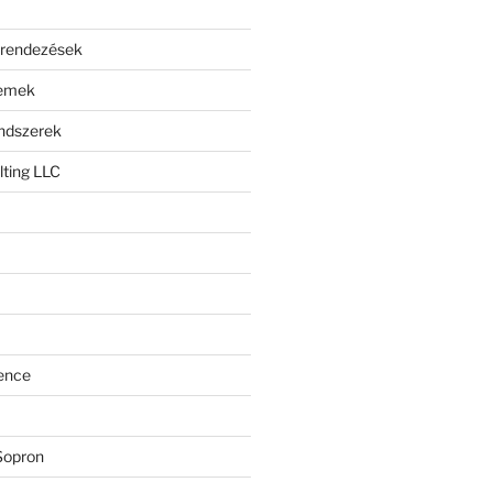
erendezések
lemek
endszerek
ting LLC
ence
Sopron