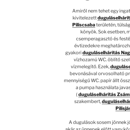
Amiről nem tehet egy ingat
kivitelezett
duguláselhárí
Piliscsaba
területén, túlsá
könyök. Sok esetben, má
csemperagasztó és fest
évtizedekre meghatározhat
gyakori
duguláselhárítás Na
vízhozamú WC. öblítő sze
vízmelegítő. Ezek,
duguláse
bevonásával orvosolható 
mennyiségű WC. papír állt össze,
a pumpa használata javas
(
duguláselhárítás Zsá
szakembert,
duguláselhár
Pilisj
A dugulások sosem jönnek j
akár az ünnepek előtt vagy kö