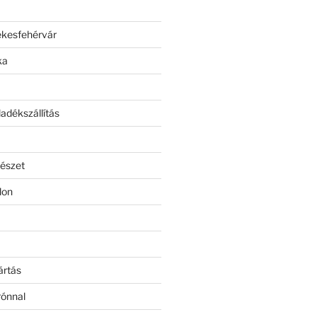
ékesfehérvár
ka
adékszállítás
észet
lon
ártás
rónnal