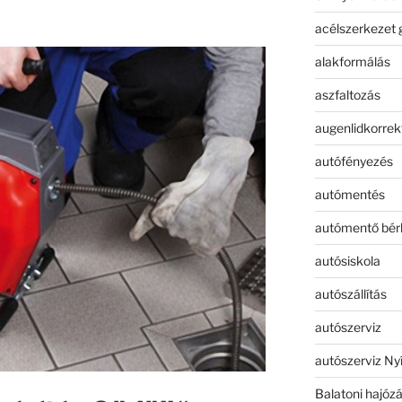
acélszerkezet 
alakformálás
aszfaltozás
augenlidkorrek
autófényezés
autómentés
autómentő bér
autósiskola
autószállítás
autószerviz
autószerviz Ny
Balatoni hajóz