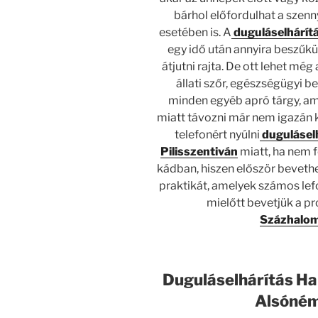
bárhol előfordulhat a szen
esetében is. A
duguláselhárít
egy idő után annyira beszűk
átjutni rajta. De ott lehet még
állati szőr, egészségügyi b
minden egyéb apró tárgy, am
miatt távozni már nem igazán
telefonért nyúlni
duguláselh
Pilisszentiván
miatt, ha nem f
kádban, hiszen először beveth
praktikát, amelyek számos lef
mielőtt bevetjük a pr
Százhalo
Duguláselhárítás Ha
Alsóném