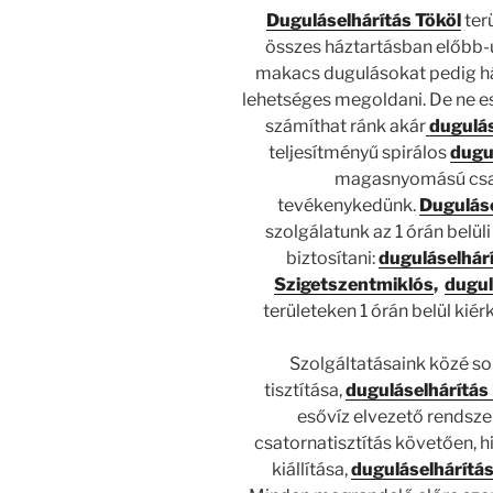
Duguláselhárítás Tököl
ter
összes háztartásban előbb-u
makacs dugulásokat pedig h
lehetséges megoldani. De ne e
számíthat ránk akár
dugulás
teljesítményű spirálos
dugu
magasnyomású csa
tevékenykedünk.
Dugulás
szolgálatunk az 1 órán belüli
biztosítani:
duguláselhárí
Szigetszentmiklós
,
dugul
területeken 1 órán belül ki
Szolgáltatásaink közé so
tisztítása,
duguláselhárítás
esővíz elvezető rendszer
csatornatisztítás követően, 
kiállítása,
duguláselhárítá