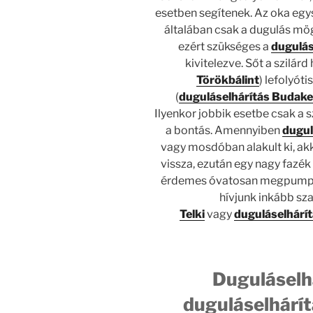
esetben segítenek. Az oka egys
általában csak a dugulás mög
ezért szükséges a
dugulás
kivitelezve. Sőt a szilárd
Törökbálint
) lefolyót
(
duguláselhárítás
Budake
Ilyenkor jobbik esetbe csak a s
a bontás. Amennyiben
dugul
vagy mosdóban alakult ki, akko
vissza, ezután egy nagy fazék
érdemes óvatosan megpumpálni
hívjunk inkább sz
Telki
vagy
duguláselhárít
Duguláselhá
duguláselhárít