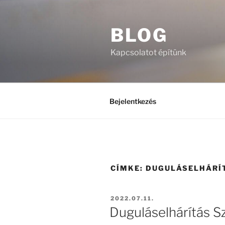
Tartalomhoz
BLOG
Kapcsolatot építünk
Bejelentkezés
CÍMKE:
DUGULÁSELHÁRÍ
BEKÜLDVE:
2022.07.11.
Duguláselhárítás S