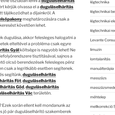
tne tisztában lenni a
duguláselhárítás
légtechnika
rt kérjük olvassa el a
duguláselhárítás
légtechnikai b
t tájékozódhat a díjainkról. A
Felsőpakony
meghatározására csak a
légtechnikai e
eresést követően lehet.
légtechnikai r
 dugulása, akkor felesleges halogatni a
Levante Consul
etek elteltével a probléma csak egyre
limuzin
rítás Gyál
költsége is nagyobb lehet! Ne
efolyórendszere tisztításával, sajnos a
lomtalanítás
tő olcsó berendezések felesleges pénz
n csak a legritkább esetben segítenek.
manuálterápia
 és segítünk,
duguláselhárítás
masszázs
hárítás Fót
,
duguláselhárítás
lhárítás Göd
,
duguláselhárítás
masszázsmed
láselhárítás Vác
területén.
méhtelep
? Ezek során ellent kell mondanunk az
mellkorrekció 
és jó pár duguláselhárító szakemberek