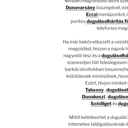
Minden megrendelő előre szere
Dunavarsány
összegével, ezé
Ercsi
menüpontot, it
pontos
duguláselhárítás 
telefonos megk
Ha már bekövetkezett a vezeték
megoldást, hiszen a napok-h
nagyobb lesz és a
duguláselhá
szenvedjen hát feleslegesen l
barkácsboltokban beszerezhe
kidobásnak minősülnek, hisze
Ezért, hívjon minket
Taksony
,
dugulásel
Dunakeszi
,
duguláse
Sződliget
és
dugu
Mitől keletkezhet a dugulás
internetes találgatásoknak 