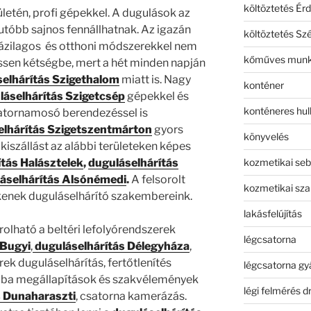
költöztetés Érd
ületén, profi gépekkel. A dugulások az
tóbb sajnos fennállhatnak. Az igazán
költöztetés Sz
ázilagos és otthoni módszerekkel nem
kőműves mun
ssen kétségbe, mert a hét minden napján
elhárítás Szigethalom
miatt is. Nagy
konténer
láselhárítás Szigetcsép
gépekkel és
konténeres hull
tornamosó berendezéssel is
elhárítás Szigetszentmárton
gyors
könyvelés
 kiszállást az alábbi területeken képes
kozmetikai seb
tás Halásztelek
,
duguláselhárítás
áselhárítás Alsónémedi
.
A felsorolt
kozmetikai sza
érkenek duguláselhárító szakembereink.
lakásfelújítás
rolható a beltéri lefolyórendszerek
légcsatorna
 Bugyi
,
duguláselhárítás Délegyháza
,
ek duguláselhárítás, fertőtlenítés
légcsatorna gy
hiba megállapítások és szakvélemények
légi felmérés d
s Dunaharaszti
, csatorna kamerázás.