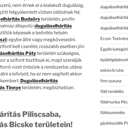
zerű, nem érnek el a kialakult dugulásig,
duguláselhárít
ött felgyülemlett vízben oldódnak fel,
duguláselhárít
elhárítás Budaörs
területén, profin
 halmaz állapotú (
dugulásel
h
árítás
duguláselhárít
isztítók képesek a beöntés helyén
Ecom Testvér
szi
) egybe állni vagy megkövesedni.
zifont kell cserélni, rosszabb esetben jön
Egyéb kategóri
áselhárítás Páty
területén szükséges,
épületgépészet
r a szifont tisztítsuk ki, majd szereljük
 forró vizet öntsünk a rendszerbe, utána
esküvői ruha
 a lefolyót, ha ez nem segített akkor
akembert.
Duguláselhárítás
finn szauna
ás Tinnye
területén, megbízhatóan.
föld rendelés
földmunka Péc
rítás Piliscsaba,
fűtésszerelés
ás Bicske területein!
gázkészülék Pi