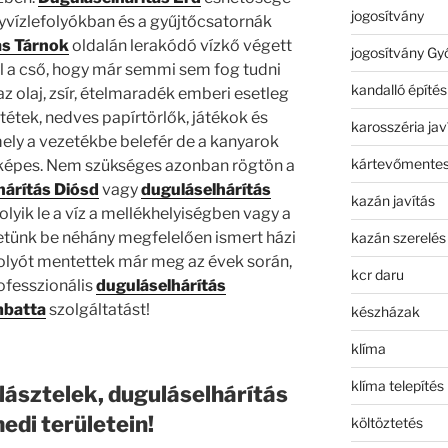
jogosítvány
nyvízlefolyókban és a gyűjtőcsatornák
ás Tárnok
oldalán lerakódó vízkő végett
jogosítvány Gy
ül a cső, hogy már semmi sem fog tudni
kandalló építés
 az olaj, zsír, ételmaradék emberi esetleg
etétek, nedves papírtörlők, játékok és
karosszéria jav
ely a vezetékbe belefér de a kanyarok
kártevőmentes
 képes. Nem szükséges azonban rögtön a
árítás Diósd
vagy
duguláselhárítás
kazán javítás
olyik le a víz a mellékhelyiségben vagy a
etünk be néhány megfelelően ismert házi
kazán szerelés
olyót mentettek már meg az évek során,
kcr daru
ofesszionális
duguláselhárítás
mbatta
szolgáltatást!
készházak
klíma
klíma telepítés
lásztelek, duguláselhárítás
edi területein!
költöztetés