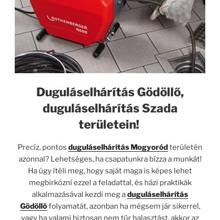
Duguláselhárítás Gödöllő,
duguláselhárítás Szada
területein!
Precíz, pontos
duguláselhárítás Mogyoród
területén
azonnal? Lehetséges, ha csapatunkra bízza a munkát!
Ha úgy ítéli meg, hogy saját maga is képes lehet
megbirkózni ezzel a feladattal, és házi praktikák
alkalmazásával kezdi meg a
duguláselhárítás
Gödöllő
folyamatát, azonban ha mégsem jár sikerrel,
vagy ha valami biztosan nem tűr halasztást, akkor az