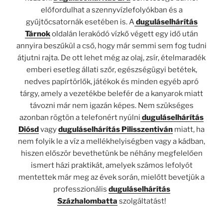
előfordulhat a szennyvízlefolyókban és a
gyűjtőcsatornák esetében is. A
duguláselhárítás
Tárnok
oldalán lerakódó vízkő végett egy idő után
annyira beszűkül a cső, hogy már semmi sem fog tudni
átjutni rajta. De ott lehet még az olaj, zsír, ételmaradék
emberi esetleg állati szőr, egészségügyi betétek,
nedves papírtörlők, játékok és minden egyéb apró
tárgy, amely a vezetékbe belefér de a kanyarok miatt
távozni már nem igazán képes. Nem szükséges
azonban rögtön a telefonért nyúlni
duguláselhárítás
Diósd
vagy
duguláselhárítás Pilisszentiván
miatt, ha
nem folyik le a víz a mellékhelyiségben vagy a kádban,
hiszen először bevethetünk be néhány megfelelően
ismert házi praktikát, amelyek számos lefolyót
mentettek már meg az évek során, mielőtt bevetjük a
professzionális
duguláselhárítás
Százhalombatta
szolgáltatást!