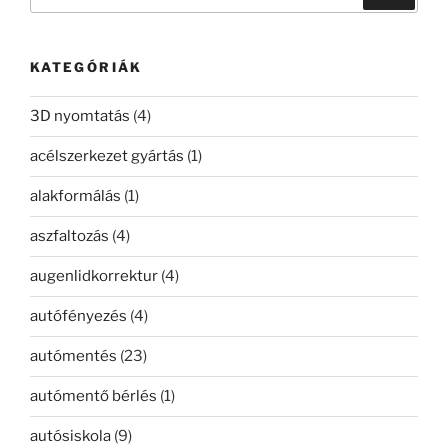
a
következő
kifejezésre:
KATEGÓRIÁK
3D nyomtatás
(4)
acélszerkezet gyártás
(1)
alakformálás
(1)
aszfaltozás
(4)
augenlidkorrektur
(4)
autófényezés
(4)
autómentés
(23)
autómentő bérlés
(1)
autósiskola
(9)