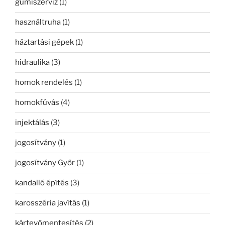
gumiszerviz
(1)
használtruha
(1)
háztartási gépek
(1)
hidraulika
(3)
homok rendelés
(1)
homokfúvás
(4)
injektálás
(3)
jogosítvány
(1)
jogosítvány Győr
(1)
kandalló építés
(3)
karosszéria javítás
(1)
kártevőmentesítés
(2)