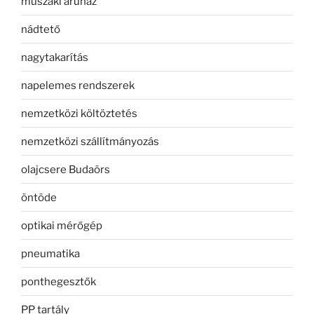
műszaki áruház
nádtető
nagytakarítás
napelemes rendszerek
nemzetközi költöztetés
nemzetközi szállítmányozás
olajcsere Budaörs
öntöde
optikai mérőgép
pneumatika
ponthegesztők
PP tartály