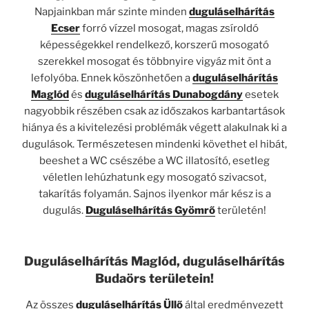
Napjainkban már szinte minden
duguláselhárítás
Ecser
forró vízzel mosogat, magas zsíroldó
képességekkel rendelkező, korszerű mosogató
szerekkel mosogat és többnyire vigyáz mit önt a
lefolyóba. Ennek köszönhetően a
duguláselhárítás
Maglód
és
duguláselhárítás Dunabogdány
esetek
nagyobbik részében csak az időszakos karbantartások
hiánya és a kivitelezési problémák végett alakulnak ki a
dugulások. Természetesen mindenki követhet el hibát,
beeshet a WC csészébe a WC illatosító, esetleg
véletlen lehúzhatunk egy mosogató szivacsot,
takarítás folyamán. Sajnos ilyenkor már kész is a
dugulás.
Duguláselhárítás Gyömrő
területén!
Duguláselhárítás Maglód, duguláselhárítás
Budaörs területein!
Az összes
duguláselhárítás Üllő
által eredményezett