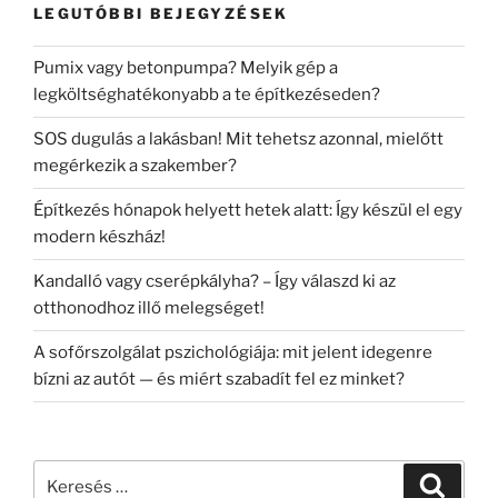
LEGUTÓBBI BEJEGYZÉSEK
Pumix vagy betonpumpa? Melyik gép a
legköltséghatékonyabb a te építkezéseden?
SOS dugulás a lakásban! Mit tehetsz azonnal, mielőtt
megérkezik a szakember?
Építkezés hónapok helyett hetek alatt: Így készül el egy
modern készház!
Kandalló vagy cserépkályha? – Így válaszd ki az
otthonodhoz illő melegséget!
A sofőrszolgálat pszichológiája: mit jelent idegenre
bízni az autót — és miért szabadít fel ez minket?
Keresés
Keresé