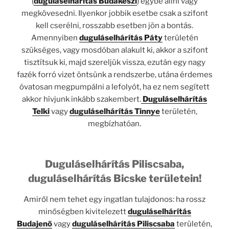
(
duguláselhárítás
Budakeszi
) egybe állni vagy
megkövesedni. Ilyenkor jobbik esetbe csak a szifont
kell cserélni, rosszabb esetben jön a bontás.
Amennyiben
duguláselhárítás Páty
területén
szükséges, vagy mosdóban alakult ki, akkor a szifont
tisztítsuk ki, majd szereljük vissza, ezután egy nagy
fazék forró vizet öntsünk a rendszerbe, utána érdemes
óvatosan megpumpálni a lefolyót, ha ez nem segített
akkor hívjunk inkább szakembert.
Duguláselhárítás
Telki
vagy
duguláselhárítás Tinnye
területén,
megbízhatóan.
Duguláselhárítás Piliscsaba,
duguláselhárítás Bicske területein!
Amiről nem tehet egy ingatlan tulajdonos: ha rossz
minőségben kivitelezett
duguláselhárítás
Budajenő
vagy
duguláselhárítás Piliscsaba
területén,