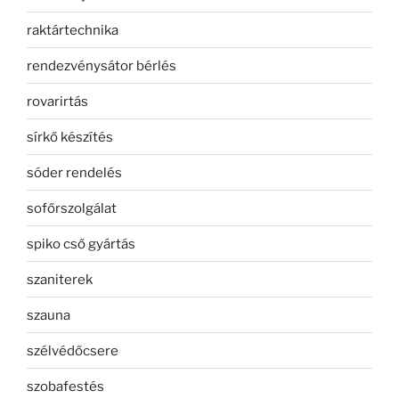
raktártechnika
rendezvénysátor bérlés
rovarirtás
sírkő készítés
sóder rendelés
sofőrszolgálat
spiko cső gyártás
szaniterek
szauna
szélvédőcsere
szobafestés