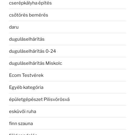
cserépkályha építés
csőtörés bemérés
daru
duguláselhárítás
duguláselhárítás 0-24
duguláselhárítás Miskolc
Ecom Testvérek
Egyéb kategória
épületgépészet Pilisvörösvá
esküvői ruha
finn szauna