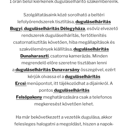
1 órán belül kiérkenek duguláselhárító szakembereink.
Szolgáltatásaink közé sorolható a beltéri
lefolyórendszerek tisztítása,
duguláselhárítás
Bugyi
,
duguláselhárítás Délegyháza
, esővíz elvezető
rendszerek duguláselhárítás, fertőtlenítés
csatornatisztítás követően, hiba megállapítások és
szakvélemények kiállítása,
duguláselhárítás
Dunaharaszti
, csatorna kamerázás. Minden
megrendelő előre szeretne tisztában lenni
a
duguláselhárítás Dunavarsány
összegével, ezért
kérjük olvassa el a
duguláselhárítás
Ercsi
menüpontot, itt tájékozódhat a díjainkról. A
pontos
duguláselhárítás
Felsőpakony
meghatározására csak a telefonos
megkeresést követően lehet.
Ha már bekövetkezett a vezeték dugulása, akkor
felesleges halogatni a megoldást, hiszen a napok-