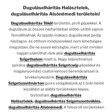
Duguláselhárítás Halásztelek,
duguláselhárítás Alsónémedi területein!
Duguláselhárítás Tököl
területén, profi gépekkel. A
dugulások az összes háztartásban előbb-utóbb sajnos
fennállhatnak. Az igazán makacs dugulásokat pedig
házilagos és otthoni módszerekkel nem lehetséges
megoldani. De ne essen kétségbe, mert a hét minden
napján számíthat ránk akár
duguláselhárítás
Szigethalom
miatt is. Nagy teljesítményű
spirálos
duguláselhárítás Szigetcsép
gépekkel és
magasnyomású csatornamosó berendezéssel is
tevékenykedünk.
Duguláselhárítás
Szigetszentmárton
gyors szolgálatunk az 1 órán belüli
kiszállást az alábbi területeken képes
biztosítani:
duguláselhárítás
Halásztelek
,
duguláselhárítás Szigetszentmiklós
,
duguláselhárítás Alsónémedi
.
A felsorolt területeken