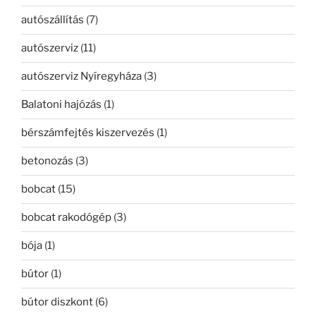
autószállítás
(7)
autószerviz
(11)
autószerviz Nyíregyháza
(3)
Balatoni hajózás
(1)
bérszámfejtés kiszervezés
(1)
betonozás
(3)
bobcat
(15)
bobcat rakodógép
(3)
bója
(1)
bútor
(1)
bútor diszkont
(6)