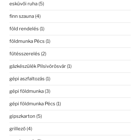
esküvői ruha
(5)
finn szauna
(4)
föld rendelés
(1)
földmunka Pécs
(1)
fűtésszerelés
(2)
gázkészülék Pilsivörösvár
(1)
gépi aszfaltozás
(1)
gépi földmunka
(3)
gépi földmunka Pécs
(1)
gipszkarton
(5)
grillező
(4)