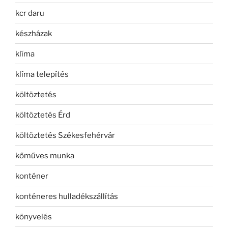
kcr daru
készházak
klíma
klíma telepítés
költöztetés
költöztetés Érd
költöztetés Székesfehérvár
kőműves munka
konténer
konténeres hulladékszállítás
könyvelés