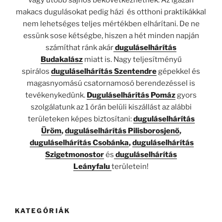
vagy utóbb sajnos bekövetkezhetnek. Az igazán
makacs dugulásokat pedig házi és otthoni praktikákkal
nem lehetséges teljes mértékben elhárítani. De ne
essünk sose kétségbe, hiszen a hét minden napján
számíthat ránk akár
duguláselhárítás
Budakalász
miatt is. Nagy teljesítményű
spirálos
duguláselhárítás Szentendre
gépekkel és
magasnyomású csatornamosó berendezéssel is
tevékenykedünk.
Duguláselhárítás Pomáz
gyors
szolgálatunk az 1 órán belüli kiszállást az alábbi
területeken képes biztosítani:
duguláselhárítás
Üröm
,
duguláselhárítás Pilisborosjenő
,
duguláselhárítás Csobánka
,
duguláselhárítás
Szigetmonostor
és
duguláselhárítás
Leányfalu
területein!
KATEGÓRIÁK