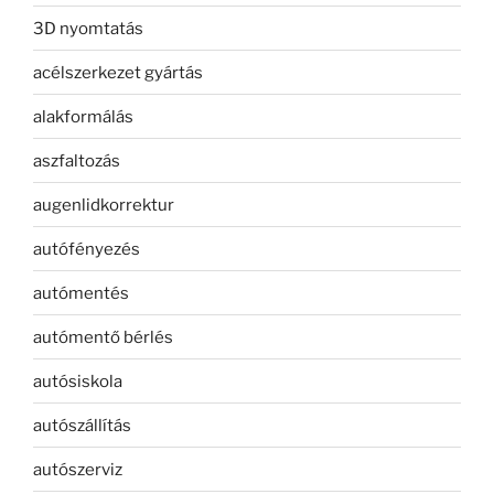
3D nyomtatás
acélszerkezet gyártás
alakformálás
aszfaltozás
augenlidkorrektur
autófényezés
autómentés
autómentő bérlés
autósiskola
autószállítás
autószerviz