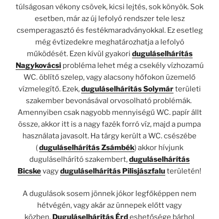
túlságosan vékony csövek, kicsi lejtés, sok könyök. Sok
esetben, már az új lefolyó rendszer tele lesz
csemperagasztó és festékmaradványokkal. Ez esetleg
még évtizedekre meghatározhatja a lefolyó
működését. Ezen kívül gyakori
duguláselhárítás
Nagykovácsi
probléma lehet még a csekély vízhozamú
WC. öblítő szelep, vagy alacsony hőfokon üzemelő
vízmelegítő. Ezek,
duguláselhárítás Solymár
területi
szakember bevonásával orvosolható problémák.
Amennyiben csak nagyobb mennyiségű WC. papír állt
össze, akkor itt is a nagy fazék forró víz, majd a pumpa
használata javasolt. Ha tárgy került a WC. csészébe
(
duguláselhárítás Zsámbék
) akkor hívjunk
duguláselhárító szakembert,
duguláselhárítás
Bicske
vagy
duguláselhárítás Pilisjászfalu
területén!
A dugulások sosem jönnek jókor legfőképpen nem
hétvégén, vagy akár az ünnepek előtt vagy
közben.
Duguláselhárítás Érd
eshetősége bárhol