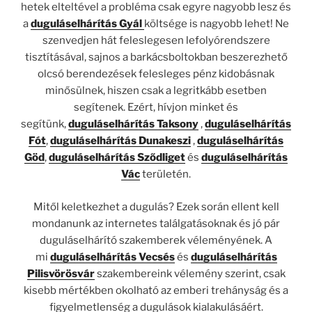
hetek elteltével a probléma csak egyre nagyobb lesz és
a
duguláselhárítás Gyál
költsége is nagyobb lehet! Ne
szenvedjen hát feleslegesen lefolyórendszere
tisztításával, sajnos a barkácsboltokban beszerezhető
olcsó berendezések felesleges pénz kidobásnak
minősülnek, hiszen csak a legritkább esetben
segítenek. Ezért, hívjon minket és
segítünk,
duguláselhárítás Taksony
,
duguláselhárítás
Fót
,
duguláselhárítás Dunakeszi
,
duguláselhárítás
Göd
,
duguláselhárítás Sződliget
és
duguláselhárítás
Vác
területén.
Mitől keletkezhet a dugulás? Ezek során ellent kell
mondanunk az internetes találgatásoknak és jó pár
duguláselhárító szakemberek véleményének. A
mi
duguláselhárítás Vecsés
és
duguláselhárítás
Pilisvörösvár
szakembereink vélemény szerint, csak
kisebb mértékben okolható az emberi trehányság és a
figyelmetlenség a dugulások kialakulásáért.