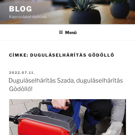
Tartalomhoz
BLOG
Kapcsolatot építünk
Menü
CÍMKE:
DUGULÁSELHÁRÍTÁS GÖDÖLLŐ
BEKÜLDVE:
2022.07.11.
Duguláselhárítás Szada, duguláselhárítás
Gödöllő!