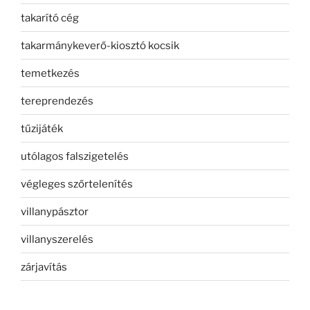
takarító cég
takarmánykeverő-kiosztó kocsik
temetkezés
tereprendezés
tűzijáték
utólagos falszigetelés
végleges szőrtelenítés
villanypásztor
villanyszerelés
zárjavítás