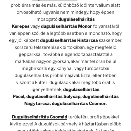
probléma más és más, különböző időintervallum alatt
orvosolható, ugyanis nem mindegy, hogy éppen
mosogató
duguláselhárítás
Kerepes
vagy
duguláselhárítás Monor
folyamatáról
van éppen szó, de a legtöbb esetben elmondható, hogy
egy jól képzett
duguláselhárítás Kistarcsa
szakember,
korszerű felszerelések birtokában, egy megfelelő
gépparkkal, továbbá elegendő tapasztalattal a
markában nagyon gyorsan, akár már fél órán belül
megbirkózik egy konyhai, vagy fürdőszobai
duguláselhárítás problémájával. Ezzel ellentétben
viszont a kültéri dugulások akár még több órát is
igényelhetnek,
duguláselhárítás
Pécel
,
duguláselhárítás Sülysáp
,
duguláselhárítás
Nagytarcsa
,
duguláselhárítás Csömör
.
Duguláselhárítás Csomád
területén, profi gépekkel
kivitelezve! A dugulások bármelyik háztartásban előbb