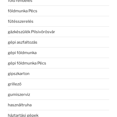
föld rendelés
földmunka Pécs
fűtésszerelés
gázkészülék Pilsivörösvár
gépi aszfaltozás
gépi földmunka
gépi földmunka Pécs
gipszkarton
grillező
gumiszerviz
használtruha
háztartási gépek