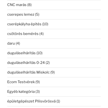
CNC marás
(8)
cserepes lemez
(5)
cserépkályha építés
(10)
csőtörés bemérés
(4)
daru
(4)
duguláselhárítás
(10)
duguláselhárítás 0-24
(2)
duguláselhárítás Miskolc
(9)
Ecom Testvérek
(9)
Egyéb kategória
(3)
épületgépészet Pilisvörösvá
(1)