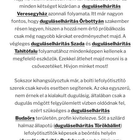
minden kétséget kizáróan a
duguláselhárítás
Veresegyház
azonnali folyamata. Itt már nagyon
fontos, hogy
duguláselhárítás Őrbottyán
szakember
résen legyen, hiszen a hozzá nem értő próbálkozás
csak még nagyobb károkat eredményezhet majd. A
végleges
duguláselhárítás Szada
és
duguláselhárítás
Tahitófalu
folyamatához mindenképpen kellenek a
megfelelő eszközök. Ezekkel átlehet majd mosni is a
csővezetéket. Hívjon minket most!
Sokszor kihangsúlyoztuk már, a bolti lefolyótisztító
szerek csak kevés esetben segítenek. Az oka egyszerű,
nem érnek el a kialakult dugulásig, általában csak a
dugulás mögött felgyülemlett vízben oldódnak fel,
ezért szükséges a
duguláselhárítás
Budaörs
területén, profin kivitelezve. Sőt a szilárd
halmaz állapotú (
dugulásel
h
árítás Törökbálint
)
lefolyótisztítók képesek a beöntés helyén