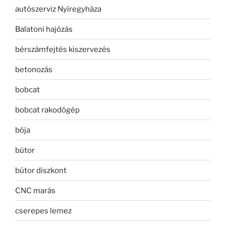
autószerviz Nyíregyháza
Balatoni hajózás
bérszámfejtés kiszervezés
betonozás
bobcat
bobcat rakodógép
bója
bútor
bútor diszkont
CNC marás
cserepes lemez