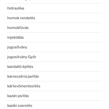
hidraulika
homok rendelés
homokfúvás
injektálás
jogosítvány
jogosítvány Győr
kandalló építés
karosszéria javítás
kártevőmentesítés
kazán javítás
kazán szerelés