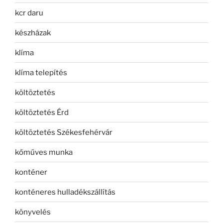
kcr daru
készházak
klíma
klíma telepítés
költöztetés
költöztetés Érd
költöztetés Székesfehérvár
kőműves munka
konténer
konténeres hulladékszállítás
könyvelés