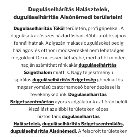
Duguláselhárítás Halásztelek,
duguláselhárítás Alsónémedi területein!
Duguláselhárítás Tököl
területén, profi gépekkel. A
dugulások az összes háztartásban előbb-utóbb sajnos
fennállhatnak. Az igazán makacs dugulásokat pedig
házilagos és otthoni módszerekkel nem lehetséges
megoldani. De ne essen kétségbe, mert a hét minden
napján számíthat ránk akár
duguláselhárítás
Szigethalom
miatt is. Nagy teljesítményű
spirálos
duguláselhárítás Szigetcsép
gépekkel és
magasnyomású csatornamosó berendezéssel is
tevékenykedünk.
Duguláselhárítás
Szigetszentmárton
gyors szolgálatunk az 1 órán belüli
kiszállást az alábbi területeken képes
biztosítani:
duguláselhárítás
Halásztelek
,
duguláselhárítás Szigetszentmiklós
,
duguláselhárítás Alsónémedi
.
A felsorolt területeken