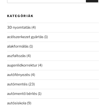
a
következő
kifejezésre:
KATEGÓRIÁK
3D nyomtatás
(4)
acélszerkezet gyártás
(1)
alakformálás
(1)
aszfaltozás
(4)
augenlidkorrektur
(4)
autófényezés
(4)
autómentés
(23)
autómentő bérlés
(1)
autósiskola
(9)