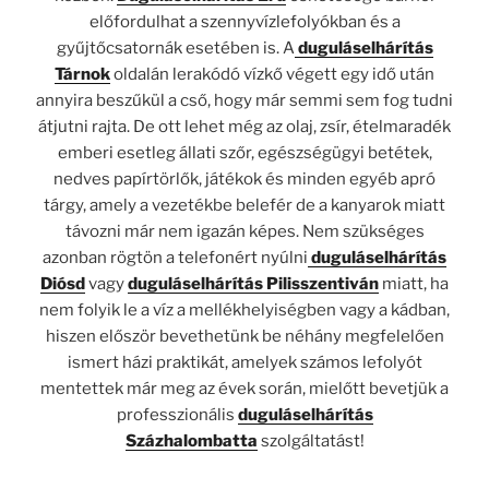
előfordulhat a szennyvízlefolyókban és a
gyűjtőcsatornák esetében is. A
duguláselhárítás
Tárnok
oldalán lerakódó vízkő végett egy idő után
annyira beszűkül a cső, hogy már semmi sem fog tudni
átjutni rajta. De ott lehet még az olaj, zsír, ételmaradék
emberi esetleg állati szőr, egészségügyi betétek,
nedves papírtörlők, játékok és minden egyéb apró
tárgy, amely a vezetékbe belefér de a kanyarok miatt
távozni már nem igazán képes. Nem szükséges
azonban rögtön a telefonért nyúlni
duguláselhárítás
Diósd
vagy
duguláselhárítás Pilisszentiván
miatt, ha
nem folyik le a víz a mellékhelyiségben vagy a kádban,
hiszen először bevethetünk be néhány megfelelően
ismert házi praktikát, amelyek számos lefolyót
mentettek már meg az évek során, mielőtt bevetjük a
professzionális
duguláselhárítás
Százhalombatta
szolgáltatást!