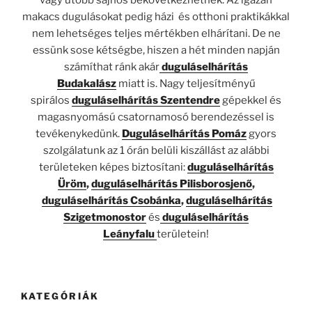
vagy utóbb sajnos bekövetkezhetnek. Az igazán
makacs dugulásokat pedig házi és otthoni praktikákkal
nem lehetséges teljes mértékben elhárítani. De ne
essünk sose kétségbe, hiszen a hét minden napján
számíthat ránk akár
duguláselhárítás
Budakalász
miatt is. Nagy teljesítményű
spirálos
duguláselhárítás Szentendre
gépekkel és
magasnyomású csatornamosó berendezéssel is
tevékenykedünk.
Duguláselhárítás Pomáz
gyors
szolgálatunk az 1 órán belüli kiszállást az alábbi
területeken képes biztosítani:
duguláselhárítás
Üröm
,
duguláselhárítás Pilisborosjenő
,
duguláselhárítás Csobánka
,
duguláselhárítás
Szigetmonostor
és
duguláselhárítás
Leányfalu
területein!
KATEGÓRIÁK