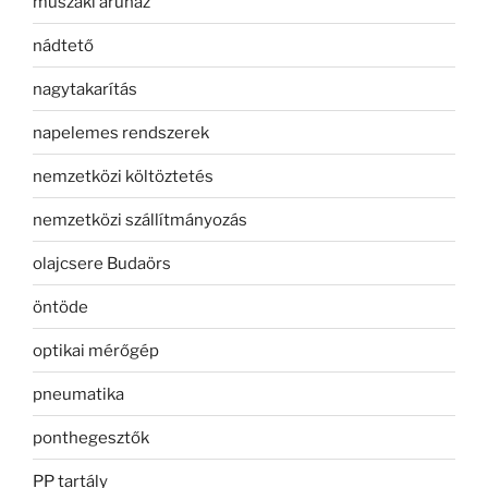
műszaki áruház
nádtető
nagytakarítás
napelemes rendszerek
nemzetközi költöztetés
nemzetközi szállítmányozás
olajcsere Budaörs
öntöde
optikai mérőgép
pneumatika
ponthegesztők
PP tartály