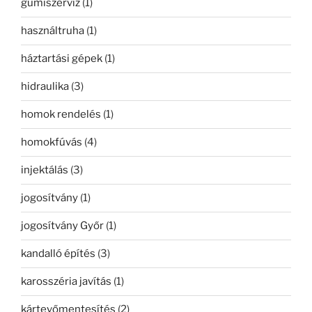
gumiszerviz
(1)
használtruha
(1)
háztartási gépek
(1)
hidraulika
(3)
homok rendelés
(1)
homokfúvás
(4)
injektálás
(3)
jogosítvány
(1)
jogosítvány Győr
(1)
kandalló építés
(3)
karosszéria javítás
(1)
kártevőmentesítés
(2)