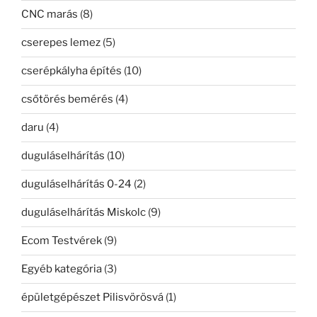
CNC marás
(8)
cserepes lemez
(5)
cserépkályha építés
(10)
csőtörés bemérés
(4)
daru
(4)
duguláselhárítás
(10)
duguláselhárítás 0-24
(2)
duguláselhárítás Miskolc
(9)
Ecom Testvérek
(9)
Egyéb kategória
(3)
épületgépészet Pilisvörösvá
(1)