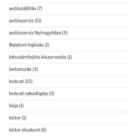
autószállítás
(7)
autószerviz
(11)
autószerviz Nyíregyháza
(3)
Balatoni hajózás
(1)
bérszámfejtés kiszervezés
(1)
betonozás
(3)
bobcat
(15)
bobcat rakodógép
(3)
bója
(1)
bútor
(1)
bútor diszkont
(6)