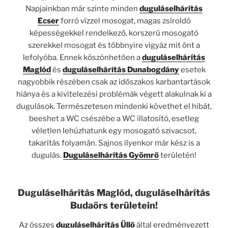
Napjainkban már szinte minden
duguláselhárítás
Ecser
forró vízzel mosogat, magas zsíroldó
képességekkel rendelkező, korszerű mosogató
szerekkel mosogat és többnyire vigyáz mit önt a
lefolyóba. Ennek köszönhetően a
duguláselhárítás
Maglód
és
duguláselhárítás Dunabogdány
esetek
nagyobbik részében csak az időszakos karbantartások
hiánya és a kivitelezési problémák végett alakulnak ki a
dugulások. Természetesen mindenki követhet el hibát,
beeshet a WC csészébe a WC illatosító, esetleg
véletlen lehúzhatunk egy mosogató szivacsot,
takarítás folyamán. Sajnos ilyenkor már kész is a
dugulás.
Duguláselhárítás Gyömrő
területén!
Duguláselhárítás Maglód, duguláselhárítás
Budaörs területein!
Az összes
duguláselhárítás Üllő
által eredményezett