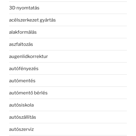
3D nyomtatás
acélszerkezet gyártás
alakformálás
aszfaltozás
augenlidkorrektur
autófényezés
autómentés
autómentő bérlés
autósiskola
autószállítás
autószerviz