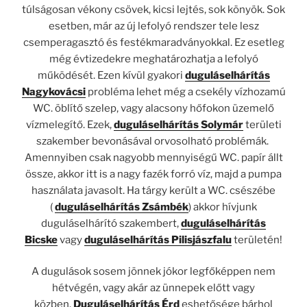
túlságosan vékony csövek, kicsi lejtés, sok könyök. Sok
esetben, már az új lefolyó rendszer tele lesz
csemperagasztó és festékmaradványokkal. Ez esetleg
még évtizedekre meghatározhatja a lefolyó
működését. Ezen kívül gyakori
duguláselhárítás
Nagykovácsi
probléma lehet még a csekély vízhozamú
WC. öblítő szelep, vagy alacsony hőfokon üzemelő
vízmelegítő. Ezek,
duguláselhárítás Solymár
területi
szakember bevonásával orvosolható problémák.
Amennyiben csak nagyobb mennyiségű WC. papír állt
össze, akkor itt is a nagy fazék forró víz, majd a pumpa
használata javasolt. Ha tárgy került a WC. csészébe
(
duguláselhárítás Zsámbék
) akkor hívjunk
duguláselhárító szakembert,
duguláselhárítás
Bicske
vagy
duguláselhárítás Pilisjászfalu
területén!
A dugulások sosem jönnek jókor legfőképpen nem
hétvégén, vagy akár az ünnepek előtt vagy
közben.
Duguláselhárítás Érd
eshetősége bárhol