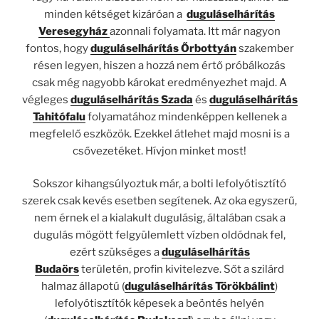
minden kétséget kizáróan a
duguláselhárítás
Veresegyház
azonnali folyamata. Itt már nagyon
fontos, hogy
duguláselhárítás Őrbottyán
szakember
résen legyen, hiszen a hozzá nem értő próbálkozás
csak még nagyobb károkat eredményezhet majd. A
végleges
duguláselhárítás Szada
és
duguláselhárítás
Tahitófalu
folyamatához mindenképpen kellenek a
megfelelő eszközök. Ezekkel átlehet majd mosni is a
csővezetéket. Hívjon minket most!
Sokszor kihangsúlyoztuk már, a bolti lefolyótisztító
szerek csak kevés esetben segítenek. Az oka egyszerű,
nem érnek el a kialakult dugulásig, általában csak a
dugulás mögött felgyülemlett vízben oldódnak fel,
ezért szükséges a
duguláselhárítás
Budaörs
területén, profin kivitelezve. Sőt a szilárd
halmaz állapotú (
dugulásel
h
árítás Törökbálint
)
lefolyótisztítók képesek a beöntés helyén