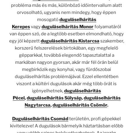
probléma más és más, különböző időintervallum alatt
orvosolható, ugyanis nem mindegy, hogy éppen
mosogató
duguláselhárítás
Kerepes
vagy
duguláselhárítás Monor
folyamatáról
van éppen szó, de a legtöbb esetben elmondható, hogy
egy jól képzett
duguláselhárítás Kistarcsa
szakember,
korszerű felszerelések birtokában, egy megfelelő
gépparkkal, továbbá elegendő tapasztalattal a
markában nagyon gyorsan, akár már fél órán belül
megbirkózik egy konyhai, vagy fürdőszobai
duguláselhárítás problémájával. Ezzel ellentétben
viszont a kültéri dugulások akár még több órát is
igényelhetnek,
duguláselhárítás
Pécel
,
duguláselhárítás Sülysáp
,
duguláselhárítás
Nagytarcsa
,
duguláselhárítás Csömör
.
Duguláselhárítás Csomád
területén, profi gépekkel
kivitelezve! A dugulások bármelyik háztartásban előbb