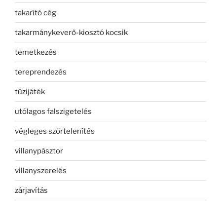
takarító cég
takarmánykeverő-kiosztó kocsik
temetkezés
tereprendezés
tűzijáték
utólagos falszigetelés
végleges szőrtelenítés
villanypásztor
villanyszerelés
zárjavítás