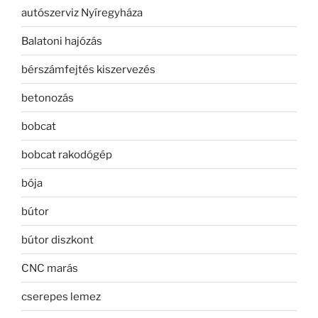
autószerviz Nyíregyháza
Balatoni hajózás
bérszámfejtés kiszervezés
betonozás
bobcat
bobcat rakodógép
bója
bútor
bútor diszkont
CNC marás
cserepes lemez