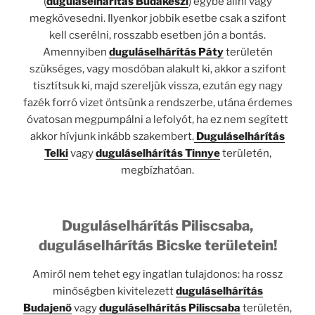
(
duguláselhárítás
Budakeszi
) egybe állni vagy
megkövesedni. Ilyenkor jobbik esetbe csak a szifont
kell cserélni, rosszabb esetben jön a bontás.
Amennyiben
duguláselhárítás Páty
területén
szükséges, vagy mosdóban alakult ki, akkor a szifont
tisztítsuk ki, majd szereljük vissza, ezután egy nagy
fazék forró vizet öntsünk a rendszerbe, utána érdemes
óvatosan megpumpálni a lefolyót, ha ez nem segített
akkor hívjunk inkább szakembert.
Duguláselhárítás
Telki
vagy
duguláselhárítás Tinnye
területén,
megbízhatóan.
Duguláselhárítás Piliscsaba,
duguláselhárítás Bicske területein!
Amiről nem tehet egy ingatlan tulajdonos: ha rossz
minőségben kivitelezett
duguláselhárítás
Budajenő
vagy
duguláselhárítás Piliscsaba
területén,