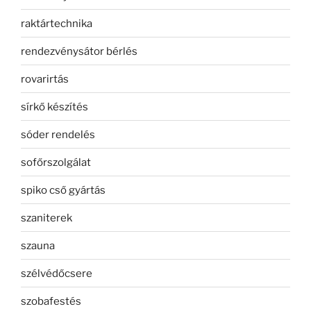
raktártechnika
rendezvénysátor bérlés
rovarirtás
sírkő készítés
sóder rendelés
sofőrszolgálat
spiko cső gyártás
szaniterek
szauna
szélvédőcsere
szobafestés