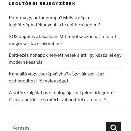
LEGUTÓBBI BEJEGYZÉSEK
Pumix vagy betonpumpa? Melyik gép a
legköltséghatékonyabb a te építkezéseden?
SOS dugulás a lakásban! Mit tehetsz azonnal, mielőtt
megérkezik a szakember?
Építkezés hónapok helyett hetek alatt: Így készül el egy
modern készház!
Kandalló vagy cserépkályha? – Így válaszd ki az
otthonodhoz illő melegséget!
A sofőrszolgálat pszichológiája: mit jelent idegenre
bízni az autót — és miért szabadít fel ez minket?
Keresés
Keresé