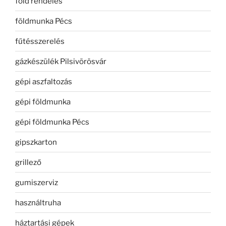
föld rendelés
földmunka Pécs
fűtésszerelés
gázkészülék Pilsivörösvár
gépi aszfaltozás
gépi földmunka
gépi földmunka Pécs
gipszkarton
grillező
gumiszerviz
használtruha
háztartási gépek