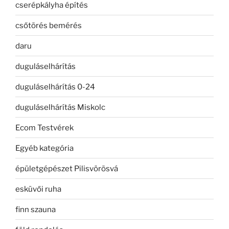
cserépkályha építés
csőtörés bemérés
daru
duguláselhárítás
duguláselhárítás 0-24
duguláselhárítás Miskolc
Ecom Testvérek
Egyéb kategória
épületgépészet Pilisvörösvá
esküvői ruha
finn szauna