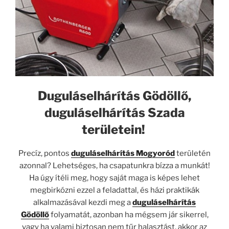
Duguláselhárítás Gödöllő,
duguláselhárítás Szada
területein!
Precíz, pontos
duguláselhárítás Mogyoród
területén
azonnal? Lehetséges, ha csapatunkra bízza a munkát!
Ha úgy ítéli meg, hogy saját maga is képes lehet
megbirkózni ezzel a feladattal, és házi praktikák
alkalmazásával kezdi meg a
duguláselhárítás
Gödöllő
folyamatát, azonban ha mégsem jár sikerrel,
vagy ha valami biztosan nem tűr halasztást, akkor az