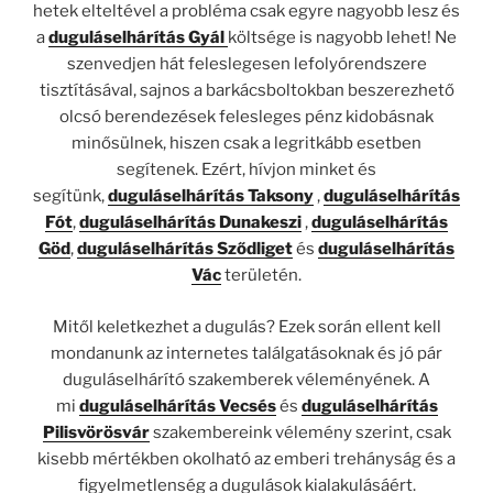
hetek elteltével a probléma csak egyre nagyobb lesz és
a
duguláselhárítás Gyál
költsége is nagyobb lehet! Ne
szenvedjen hát feleslegesen lefolyórendszere
tisztításával, sajnos a barkácsboltokban beszerezhető
olcsó berendezések felesleges pénz kidobásnak
minősülnek, hiszen csak a legritkább esetben
segítenek. Ezért, hívjon minket és
segítünk,
duguláselhárítás Taksony
,
duguláselhárítás
Fót
,
duguláselhárítás Dunakeszi
,
duguláselhárítás
Göd
,
duguláselhárítás Sződliget
és
duguláselhárítás
Vác
területén.
Mitől keletkezhet a dugulás? Ezek során ellent kell
mondanunk az internetes találgatásoknak és jó pár
duguláselhárító szakemberek véleményének. A
mi
duguláselhárítás Vecsés
és
duguláselhárítás
Pilisvörösvár
szakembereink vélemény szerint, csak
kisebb mértékben okolható az emberi trehányság és a
figyelmetlenség a dugulások kialakulásáért.