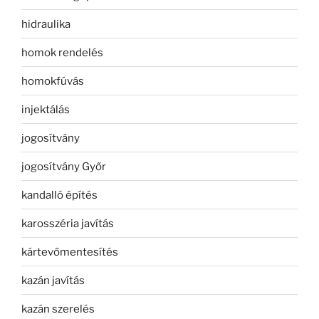
hidraulika
homok rendelés
homokfúvás
injektálás
jogosítvány
jogosítvány Győr
kandalló építés
karosszéria javítás
kártevőmentesítés
kazán javítás
kazán szerelés