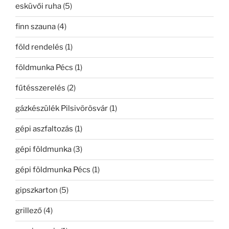
esküvői ruha
(5)
finn szauna
(4)
föld rendelés
(1)
földmunka Pécs
(1)
fűtésszerelés
(2)
gázkészülék Pilsivörösvár
(1)
gépi aszfaltozás
(1)
gépi földmunka
(3)
gépi földmunka Pécs
(1)
gipszkarton
(5)
grillező
(4)