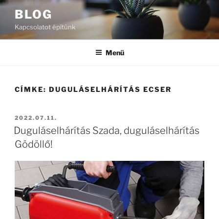
Tartalomhoz
BLOG
Kapcsolatot építünk
Menü
CÍMKE:
DUGULÁSELHÁRÍTÁS ECSER
BEKÜLDVE:
2022.07.11.
Duguláselhárítás Szada, duguláselhárítás
Gödöllő!