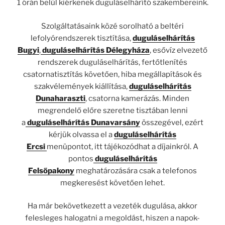
1 órán belül kiérkenek duguláselhárító szakembereink.
Szolgáltatásaink közé sorolható a beltéri
lefolyórendszerek tisztítása,
duguláselhárítás
Bugyi
,
duguláselhárítás Délegyháza
, esővíz elvezető
rendszerek duguláselhárítás, fertőtlenítés
csatornatisztítás követően, hiba megállapítások és
szakvélemények kiállítása,
duguláselhárítás
Dunaharaszti
, csatorna kamerázás. Minden
megrendelő előre szeretne tisztában lenni
a
duguláselhárítás Dunavarsány
összegével, ezért
kérjük olvassa el a
duguláselhárítás
Ercsi
menüpontot, itt tájékozódhat a díjainkról. A
pontos
duguláselhárítás
Felsőpakony
meghatározására csak a telefonos
megkeresést követően lehet.
Ha már bekövetkezett a vezeték dugulása, akkor
felesleges halogatni a megoldást, hiszen a napok-