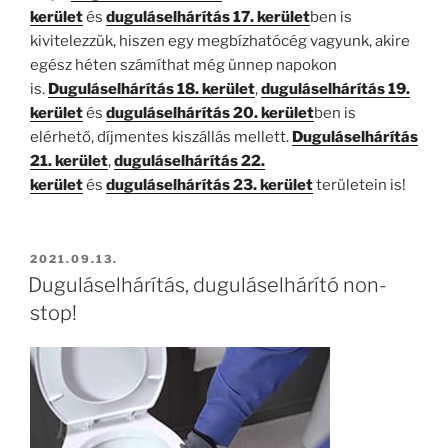
kerület
és
duguláselhárítás 17. kerület
ben is
kivitelezzük, hiszen egy megbízhatócég vagyunk, akire
egész héten számíthat még ünnep napokon
is.
Duguláselhárítás 18. kerület
,
duguláselhárítás 19.
kerület
és
duguláselhárítás 20. kerület
ben is
elérhető, díjmentes kiszállás mellett.
Duguláselhárítás
21. kerület
,
duguláselhárítás 22.
kerület
és
duguláselhárítás 23. kerület
területein is!
BEKÜLDVE:
2021.09.13.
Duguláselhárítás, duguláselhárító non-
stop!