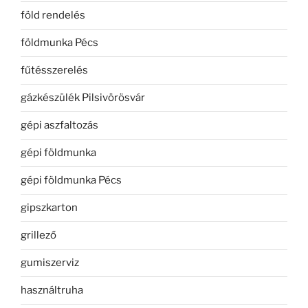
föld rendelés
földmunka Pécs
fűtésszerelés
gázkészülék Pilsivörösvár
gépi aszfaltozás
gépi földmunka
gépi földmunka Pécs
gipszkarton
grillező
gumiszerviz
használtruha