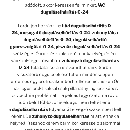
adódott, akkor keressen fel minket,
WC
duguláselhárítás 0-24
!
Forduljon hozzánk, ha
kád duguláselhárítás 0-
24
,
mosogató duguláselhárítás 0-24
,
zuhanytálca
duguláselhárítás 0-24
,
duguláselhárító
gyorsszolgálat 0-24
,
piszoár duguláselhárítás 0-24
szükséges Önnek, és szakszerű munka elvégzésére
van szüksége, továbbá a
zuhanyzó duguláselhárítás
0-24
feladatai során is számíthat ránk! Sűrűn
visszatérő dugulások esetében mindenképpen
érdemes egy profi szakembert felkeresnie, hiszen Ön
házilagos praktikákkal csak pillanatnyilag lesz képes
orvosolni a problémát. Ha például egy csatorna rövid
időn belül többször is eldugul nem feltétlenül
a
duguláselhárítás
folyamatát elvégző szakembert kell
okolni. De
zuhanyzó duguláselhárítás
miatt, ennek a
helyreállításához kérem bármikor keresse bizalommal