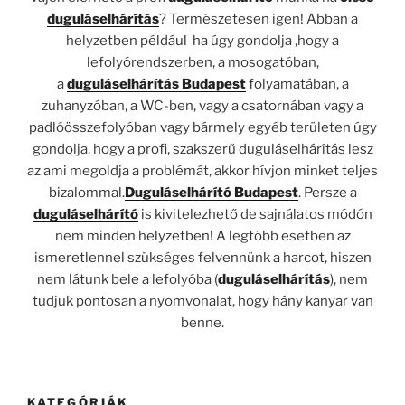
duguláselhárítás
? Természetesen igen! Abban a
helyzetben például ha úgy gondolja ,hogy a
lefolyórendszerben, a mosogatóban,
a
duguláselhárítás Budapest
folyamatában, a
zuhanyzóban, a WC-ben, vagy a csatornában vagy a
padlóösszefolyóban vagy bármely egyéb területen úgy
gondolja, hogy a profi, szakszerű duguláselhárítás lesz
az ami megoldja a problémát, akkor hívjon minket teljes
bizalommal.
Duguláselhárító Budapest
. Persze a
duguláselhárító
is kivitelezhető de sajnálatos módón
nem minden helyzetben! A legtöbb esetben az
ismeretlennel szükséges felvennünk a harcot, hiszen
nem látunk bele a lefolyóba (
duguláselhárítás
), nem
tudjuk pontosan a nyomvonalat, hogy hány kanyar van
benne.
KATEGÓRIÁK