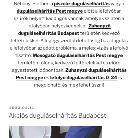
Néhány esetben a
piszoár duguláselhárítás
vagy a
duguláselhárítás Pest megye
előtt a lefolyóban
szűrők helyett káddugók vannak, amelyek szintén a
lefolyóban helyezkednek el.
Zuhanyzó
duguláselhárítás Budapest
területén kedvező
feltételekkel. A legegyszerűbb lehetőség ha a dugulás
a lefolyóban az adott probléma, a meleg víz és a lefolyó
tisztító.
Mosogató duguláselhárítás Pest megye
területén tőlünk, kedvező feltételekkel és előre
egyeztetett időpontban.
Zuhanyzó
duguláselhárítás
Pest megye
és
lefolyó duguláselhárítás 0-24
is
megoldható, és meg lehet úszni!
BEKÜLDVE:
2022.02.11.
Akciós duguláselhárítás Budapest!