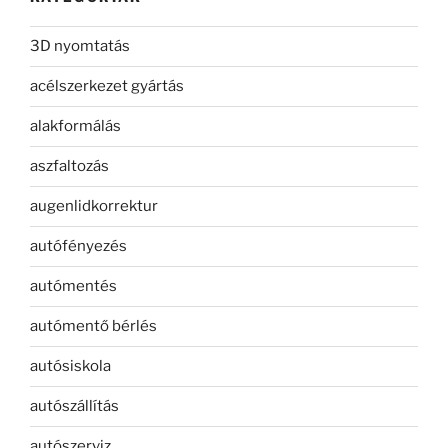
3D nyomtatás
acélszerkezet gyártás
alakformálás
aszfaltozás
augenlidkorrektur
autófényezés
autómentés
autómentő bérlés
autósiskola
autószállítás
autószerviz