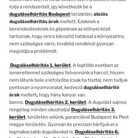
tolja a rendszerből, így következik be a
duguláselhárítás Budapest
területén,
akciós
duguláselhárítás árak
mellett. Ezeknek a
berendezéseknek és gépeknek az előnyei közé
tartoznak, hogy nincs károsító hatással a környezetre,
nem szükséges várni, továbbá rendkívül gyorsan
megoldja a problémát.
Duguláselhárítás 1. kerület
. A legtöbb esetben az
ismeretlennel szükséges felvennünk a harcot, hiszen
nem látunk bele a lefolyóba (csak ha tiszta), nem tudjuk
pontosan a nyomvonalat, kedvező
d
uguláselhárító
árak
mellett
,
hogy hány kanyar van
benne.
Duguláselhárítás 2. kerület
. A dugulást sajnos
rengeteg minden okozhatja!
Duguláselhárítás 3.
kerület
. területén velünk, garanciával Budapest és Pest
megye területén. Gyorsan és precízen hárítjuk el a
legmakacsabb dugulásokat is.
Duguláselhárítás 6.