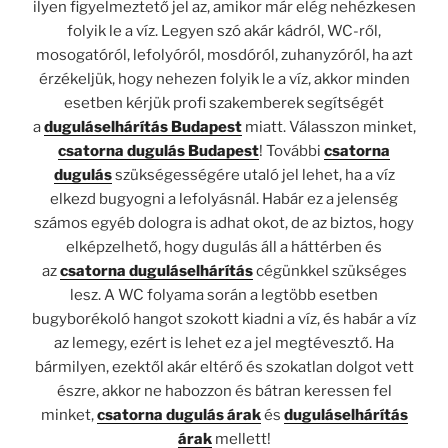
ilyen figyelmeztető jel az, amikor már elég nehézkesen
folyik le a víz. Legyen szó akár kádról, WC-ről,
mosogatóról, lefolyóról, mosdóról, zuhanyzóról, ha azt
érzékeljük, hogy nehezen folyik le a víz, akkor minden
esetben kérjük profi szakemberek segítségét
a
duguláselhárítás Budapest
miatt. Válasszon minket,
csatorna dugulás Budapest
! További
csatorna
dugulás
szükségességére utaló jel lehet, ha a víz
elkezd bugyogni a lefolyásnál. Habár ez a jelenség
számos egyéb dologra is adhat okot, de az biztos, hogy
elképzelhető, hogy dugulás áll a háttérben és
az
csatorna duguláselhárítás
cégünkkel szükséges
lesz. A WC folyama során a legtöbb esetben
bugyborékoló hangot szokott kiadni a víz, és habár a víz
az lemegy, ezért is lehet ez a jel megtévesztő. Ha
bármilyen, ezektől akár eltérő és szokatlan dolgot vett
észre, akkor ne habozzon és bátran keressen fel
minket,
csatorna dugulás árak
és
duguláselhárítás
árak
mellett!