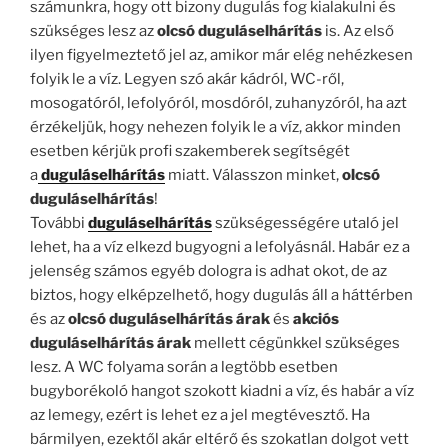
számunkra, hogy ott bizony dugulás fog kialakulni és
szükséges lesz az
olcsó duguláselhárítás
is. Az első
ilyen figyelmeztető jel az, amikor már elég nehézkesen
folyik le a víz. Legyen szó akár kádról, WC-ről,
mosogatóról, lefolyóról, mosdóról, zuhanyzóról, ha azt
érzékeljük, hogy nehezen folyik le a víz, akkor minden
esetben kérjük profi szakemberek segítségét
a
duguláselhárítás
miatt. Válasszon minket,
olcsó
duguláselhárítás
!
További
duguláselhárítás
szükségességére utaló jel
lehet, ha a víz elkezd bugyogni a lefolyásnál. Habár ez a
jelenség számos egyéb dologra is adhat okot, de az
biztos, hogy elképzelhető, hogy dugulás áll a háttérben
és az
olcsó duguláselhárítás árak
és
akciós
duguláselhárítás árak
mellett cégünkkel szükséges
lesz. A WC folyama során a legtöbb esetben
bugyborékoló hangot szokott kiadni a víz, és habár a víz
az lemegy, ezért is lehet ez a jel megtévesztő. Ha
bármilyen, ezektől akár eltérő és szokatlan dolgot vett