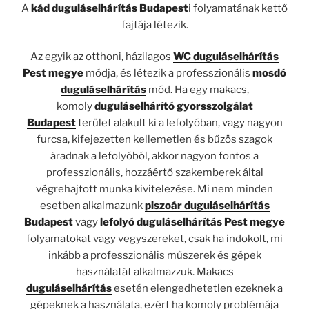
A
kád duguláselhárítás Budapest
i folyamatának kettő
fajtája létezik.
Az egyik az otthoni, házilagos
WC duguláselhárítás
Pest megye
módja, és létezik a professzionális
mosdó
duguláselhárítás
mód. Ha egy makacs,
komoly
duguláselhárító gyorsszolgálat
Budapest
terület alakult ki a lefolyóban, vagy nagyon
furcsa, kifejezetten kellemetlen és bűzös szagok
áradnak a lefolyóból, akkor nagyon fontos a
professzionális, hozzáértő szakemberek által
végrehajtott munka kivitelezése. Mi nem minden
esetben alkalmazunk
piszoár duguláselhárítás
Budapest
vagy
lefolyó duguláselhárítás Pest megye
folyamatokat vagy vegyszereket, csak ha indokolt, mi
inkább a professzionális műszerek és gépek
használatát alkalmazzuk. Makacs
duguláselhárítás
esetén elengedhetetlen ezeknek a
gépeknek a használata, ezért ha komoly problémája