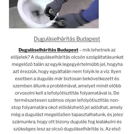
Duguláselhárítás Budapest
Duguláselhárítás Budapest
– mik lehetnek az
előjelek? A duguláselhárítás olcsón szolgáltatásunkat
megelőző talán az egyik legegyértelműbb jel, hogyha
azt érezzük, hogy egyáltalán nem folyik le a víz. Ilyen
esetben a dugulás már biztosan bekövetkezett és
szemben állunk a problémával, amelyet minél előbb
orvosolni kell a lefolyótisztítás folyamatával is. De
természetesen számos olyan lefolyótisztítás non-
stop folyamatára okot előidézhető jel adódhat, amely
még a dugulást megelőzően tapasztalhatunk, és jelez
számunkra, hogy ott bizony dugulás fog kialakulni és
szükséges lesz az olcsó duguláselhárítás is. Az első