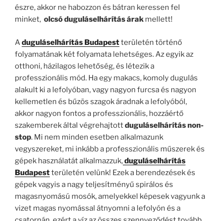
észre, akkor ne habozzon és bátran keressen fel
minket,
olcsó duguláselhárítás árak
mellett!
A
duguláselhárítás Budapest
területén történő
folyamatának két folyamata lehetséges. Az egyik az
otthoni, házilagos lehetőség, és létezik a
professzionális mód. Ha egy makacs, komoly dugulás
alakult ki a lefolyóban, vagy nagyon furcsa és nagyon
kellemetlen és bűzös szagok áradnak a lefolyóból,
akkor nagyon fontos a professzionális, hozzáértő
szakemberek által végrehajtott
duguláselhárítás non-
stop
. Mi nem minden esetben alkalmazunk
vegyszereket, mi inkább a professzionális műszerek és
gépek használatát alkalmazzuk,
duguláselhárítás
Budapest
területén velünk! Ezek a berendezések és
gépek vagyis a nagy teljesítményű spirálos és
magasnyomású mosók, amelyekkel képesek vagyunk a
vizet magas nyomással átnyomni a lefolyón és a
csatornán, ezért a víz az összes szennyeződést tovább