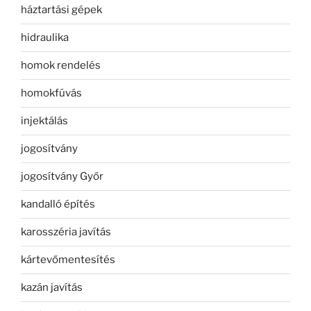
háztartási gépek
hidraulika
homok rendelés
homokfúvás
injektálás
jogosítvány
jogosítvány Győr
kandalló építés
karosszéria javítás
kártevőmentesítés
kazán javítás