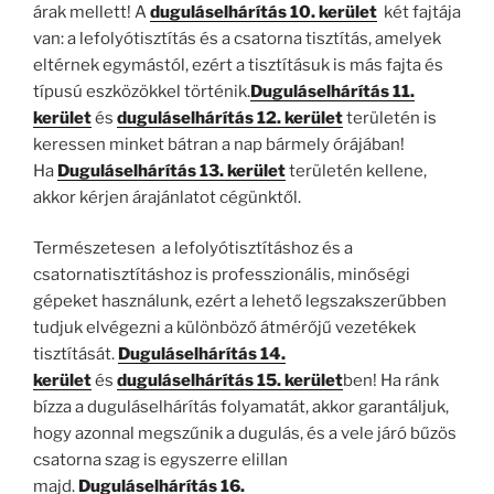
árak mellett! A
dugulásel
h
árítás 10. kerület
két fajtája
van: a lefolyótisztítás és a csatorna tisztítás, amelyek
eltérnek egymástól, ezért a tisztításuk is más fajta és
típusú eszközökkel történik.
Duguláselhárítás 11.
kerület
és
duguláselhárítás 12. kerület
területén is
keressen minket bátran a nap bármely órájában!
Ha
Duguláselhárítás 13. k
e
rület
területén kellene,
akkor kérjen árajánlatot cégünktől.
Természetesen a lefolyótisztításhoz és a
csatornatisztításhoz is professzionális, minőségi
gépeket használunk, ezért a lehető legszakszerűbben
tudjuk elvégezni a különböző átmérőjű vezetékek
tisztítását.
Duguláselhárítás 14.
kerület
és
duguláselhárítás 15. kerület
ben! Ha ránk
bízza a duguláselhárítás folyamatát, akkor garantáljuk,
hogy azonnal megszűnik a dugulás, és a vele járó bűzös
csatorna szag is egyszerre elillan
majd.
Duguláselhárítás 16.