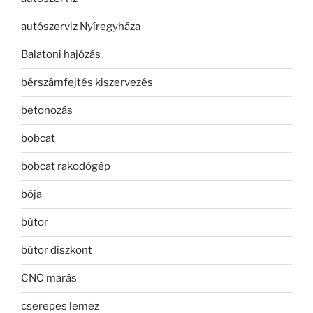
autószerviz Nyíregyháza
Balatoni hajózás
bérszámfejtés kiszervezés
betonozás
bobcat
bobcat rakodógép
bója
bútor
bútor diszkont
CNC marás
cserepes lemez