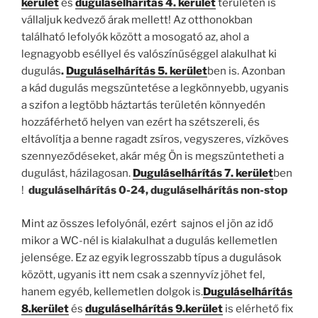
kerület
és
duguláselhárítás 4. kerület
területén is
vállaljuk kedvező árak mellett! Az otthonokban
található lefolyók között a mosogató az, ahol a
legnagyobb eséllyel és valószínűséggel alakulhat ki
dugulás
.
Duguláselhárítás 5. kerület
ben is. Azonban
a
kád dugulás megszüntetése a legkönnyebb, ugyanis
a szifon a legtöbb háztartás területén könnyedén
hozzáférhető helyen van ezért ha szétszereli, és
eltávolítja a benne ragadt zsíros, vegyszeres, vízköves
szennyeződéseket, akár még Ön is megszüntetheti a
dugulást, házilagosan.
Duguláselhárítás 7. kerület
ben
!
duguláselhárítás 0-24, duguláselhárítás non-stop
Mint az összes lefolyónál, ezért sajnos el jön az idő
mikor a WC-nél is kialakulhat a dugulás kellemetlen
jelensége. Ez az egyik legrosszabb típus a dugulások
között, ugyanis itt nem csak a szennyvíz jöhet fel,
hanem egyéb, kellemetlen dolgok is.
Duguláselhárítás
8.kerület
és
duguláselhárítás 9.kerület
is elérhető fix