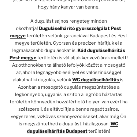
hogy hány kanyar van benne.
A dugulást sajnos rengeteg minden
okozhatja!
Duguláselhárító gyorsszolgálat Pest
megye
területén velünk, garanciával Budapest és Pest
megye területén. Gyorsan és precízen hárítjuk el a
legmakacsabb dugulásokat is.
Kád
duguláselhárítás
Pest megye
területén is vállaljuk kedvező árak mellett!
Az otthonokban található lefolyók között a mosogató
az, ahol a legnagyobb eséllyel és valószínűséggel
alakulhat ki dugulás, velünk
WC duguláselhárítás
is.
Azonban a
mosogató dugulás megszüntetése a
legkönnyebb, ugyanis a szifon a legtöbb háztartás
területén könnyedén hozzáférhető helyen van ezért ha
szétszereli, és eltávolítja a benne ragadt zsíros,
vegyszeres, vízköves szennyeződéseket, akár még Ön
is megszüntetheti a dugulást, házilagosan.
WC
duguláselhárítás Budapest
területén!