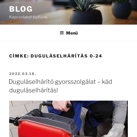
Tartalomhoz
BLOG
Kapcsolatot építünk
Menü
CÍMKE:
DUGULÁSELHÁRÍTÁS 0-24
BEKÜLDVE:
2022.03.18.
Duguláselhárító gyorsszolgálat – kád
duguláselhárítás!