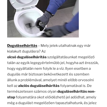
Duguláselhárítás
– Mely jelek utalhatnak egy már
kialakult dugulásra? Az
olcsó
duguláselhárítás
szolgáltatásunkat megelőző
talán az egyik legegyértelműbb jel, hogyha azt érezzük,
hogy egyáltalán nem folyik le a víz. Ilyen esetben a
dugulás már biztosan bekövetkezett és szemben
állunk a problémával, amelyet minél előbb orvosolni
kell az
akciós duguláselhárítás
folyamatával is. De
természetesen számos olyan
duguláselhárítás non-
stop
folyamatára okot előidézhető jel adódhat, amely
még a dugulást megelőzően tapasztalhatunk, és jelez