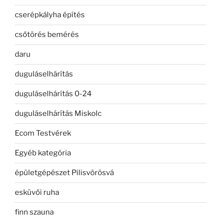
cserépkályha építés
csőtörés bemérés
daru
duguláselhárítás
duguláselhárítás 0-24
duguláselhárítás Miskolc
Ecom Testvérek
Egyéb kategória
épületgépészet Pilisvörösvá
esküvői ruha
finn szauna