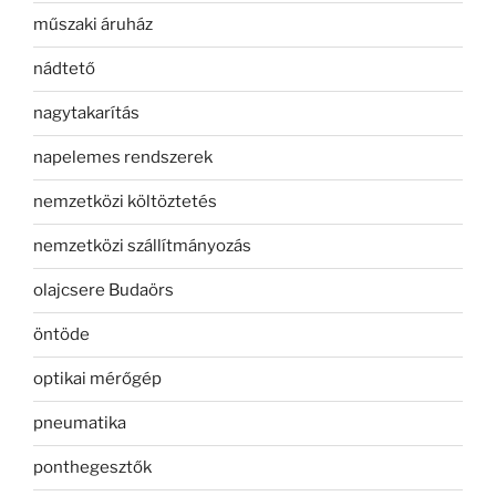
műszaki áruház
nádtető
nagytakarítás
napelemes rendszerek
nemzetközi költöztetés
nemzetközi szállítmányozás
olajcsere Budaörs
öntöde
optikai mérőgép
pneumatika
ponthegesztők