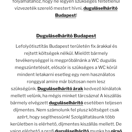
folyamatához, hogy ne legyen szükséges feltétlenül
vízvezeték szerelő mestert hívni,
duguláselhárító
Budapest
!
Duguláselhárító Budapest
Lefolyótisztítás Budapest területén fix árakkal és
rejtett költségek nélkül. Mielőtt bármely
tevékenységgel is megpróbálnánk a WC dugulás
megszüntetését, először is szükséges a WC körül
mindent letakarni esetleg egy nem használatos
ronggyal amire már biztosan nem lesz
szükségünk.
Duguláselhárító árak
kedvező kínálatok
mellett velünk, ha mégis minket tárcsázna! A kiszállás
bármely elvégzett
duguláselhárító
esetében teljesen
díjmentes. Nem számolunk fel plusz költséget csak
azért, hogy segíthessünk! Szolgáltatásunk több
kerületben is elérhető, díjmentes kiszállás mellett. De
vajon elérhető a profi
duguláselhárító
munka ha
olcsó