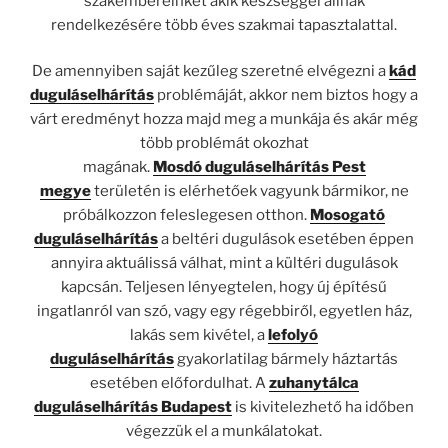
szakembereinket akik készséggel állnak
rendelkezésére több éves szakmai tapasztalattal.
De amennyiben saját kezűleg szeretné elvégezni a
kád
duguláselhárítás
problémáját, akkor nem biztos hogy a
várt eredményt hozza majd meg a munkája és akár még
több problémát okozhat
magának.
Mosdó
duguláselhárítás Pest
megye
területén is elérhetőek vagyunk bármikor, ne
próbálkozzon feleslegesen otthon.
Mosogató
duguláselhárítás
a beltéri dugulások esetében éppen
annyira aktuálissá válhat, mint a kültéri dugulások
kapcsán. Teljesen lényegtelen, hogy új építésű
ingatlanról van szó, vagy egy régebbiről, egyetlen ház,
lakás sem kivétel, a
lefolyó
duguláselhárítás
gyakorlatilag bármely háztartás
esetében előfordulhat. A
zuhanytálca
duguláselhárítás Budapest
is kivitelezhető ha időben
végezzük el a munkálatokat.