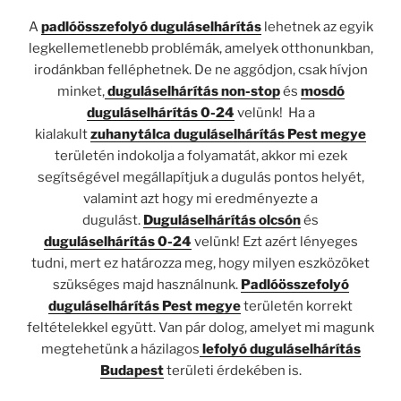
A
padlóösszefolyó duguláselhárítás
lehetnek az egyik
legkellemetlenebb problémák, amelyek otthonunkban,
irodánkban felléphetnek. De ne aggódjon, csak hívjon
minket,
duguláselhárítás non-stop
és
mosdó
duguláselhárítás 0-24
velünk! Ha a
kialakult
zuhanytálca
d
u
guláselhárítás Pest megye
területén indokolja a folyamatát, akkor mi ezek
segítségével megállapítjuk a dugulás pontos helyét,
valamint azt hogy mi eredményezte a
dugulást.
Duguláselhárítás olcsón
és
duguláselhárítás 0-24
velünk! Ezt azért lényeges
tudni, mert ez határozza meg, hogy milyen eszközöket
szükséges majd használnunk.
Padlóösszefolyó
duguláselhárítás Pest megye
területén korrekt
feltételekkel együtt. Van pár dolog, amelyet mi magunk
megtehetünk a házilagos
lefolyó duguláselhárítás
Budapest
területi érdekében is.