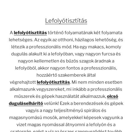
Lefolyótisztítás
A
lefolyótisztítás
történő folyamatának két folyamata
lehetséges. Az egyik az otthoni, házilagos lehetőség, és
létezik a professzionális mód. Ha egy makacs, komoly
dugulás alakult ki a lefolyóban, vagy nagyon furcsa és
nagyon kellemetlen és bűzös szagok áradnak a
lefolyóból, akkor nagyon fontos a professzionális,
hozzáértő szakemberek által
végrehajtott
lefolyótisztítás
. Mi nem minden esetben
alkalmazunk vegyszereket, mi inkább a professzionális
műszerek és gépek használatát alkalmazzuk,
olcsó
duguláselhárító
velünk! Ezek a berendezések és gépek
vagyis a nagy teljesítményű spirálos és
magasnyomású mosók, amelyekkel képesek vagyunk a
vizet magas nyomással átnyomni a lefolyón és a
csatornán, ezért a víz az összes szennyeződést tovább