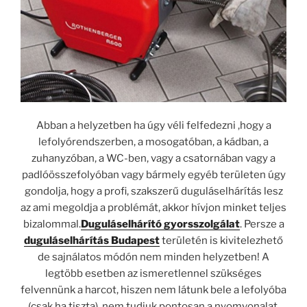
Abban a helyzetben ha úgy véli felfedezni ,hogy a
lefolyórendszerben, a mosogatóban, a kádban, a
zuhanyzóban, a WC-ben, vagy a csatornában vagy a
padlóösszefolyóban vagy bármely egyéb területen úgy
gondolja, hogy a profi, szakszerű duguláselhárítás lesz
az ami megoldja a problémát, akkor hívjon minket teljes
bizalommal.
Duguláselhárító gyorsszolgálat
. Persze a
duguláselhárítás Budapest
területén is kivitelezhető
de sajnálatos módón nem minden helyzetben! A
legtöbb esetben az ismeretlennel szükséges
felvennünk a harcot, hiszen nem látunk bele a lefolyóba
(csak ha tiszta), nem tudjuk pontosan a nyomvonalat,