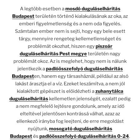
A legtöbb esetben a
mosdó duguláselhárítás
Budapest
területén történő kialakulásának az oka, az
emberi figyelmetlenség és a nem oda figyelés.
Számtalan ember nem is sejti, hogy egy bele esett
tárgy, mennyire rengeteg kellemetlenséget és
problémát okozhat, hiszen egy
piszoár
duguláselhárítás Pest megye
területén nagy
problémát okoz. Az is meglehet, hogy nem is nálunk
jelentkezik a
padlóösszefolyó duguláselhárítás
Budapest
en, hanem egy társasháznál, például az alsó
lakást árasztja el a víz. Ezeket leszámítva, a nem jól
kialakított gépészet is előidézheti a
zuhanytálca
duguláselhárítás
kellemetlen jelenségét, ezalatt pedig
a nem megfelelő lejtésre gondolunk, amely az idő
elteltével jelentősen kontrássá válhat, azaz az
ellenkező irányba fog leejteni, de erre megoldást
nyújtunk,
mosogató duguláselhárítás
Budapest
és
padlóösszefolyó duguláselhárítás 0-24
.