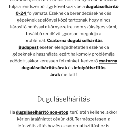
tolja a rendszerből, így következik be a
duguláselhárító
0-24
folyamata. Ezeknek a berendezéseknek és
gépeknek az előnyei közé tartoznak, hogy nincs
károsító hatással a környezetre, nem szükséges várni,
továbbá rendkívül gyorsan megoldja a
problémát.
Csatorna duguláselhárítás
Budapest
esetén elengedhetetlen ezeknek a
gépeknek a használata, ezért ha komoly problémája
adódott, akkor keressen fel minket, kedvező
csatorna
duguláselhárítás árak
és
lefolyótisztítás
árak
mellett!
Duguláselhárítás
Ha
duguláselhárító non-stop
területén kellene, akkor
kérjen árajánlatot cégünktől. Természetesen a
lefolyótisztításhoz és a csatornatisztításhoz is