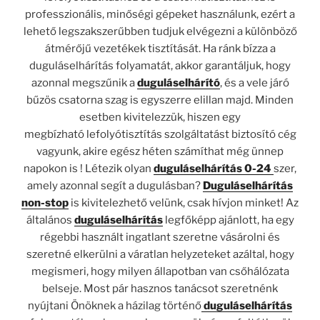
professzionális, minőségi gépeket használunk, ezért a
lehető legszakszerűbben tudjuk elvégezni a különböző
átmérőjű vezetékek tisztítását. Ha ránk bízza a
duguláselhárítás folyamatát, akkor garantáljuk, hogy
azonnal megszűnik a
duguláselhárító
, és a vele járó
bűzös csatorna szag is egyszerre elillan majd. Minden
esetben kivitelezzük, hiszen egy
megbízható lefolyótisztítás szolgáltatást biztosító cég
vagyunk, akire egész héten számíthat még ünnep
napokon is ! Létezik olyan
duguláselhárítás 0-24
szer,
amely azonnal segít a dugulásban?
Duguláselhárítás
non-stop
is kivitelezhető velünk, csak hívjon minket! Az
általános
duguláselhárítás
legfőképp ajánlott, ha egy
régebbi használt ingatlant szeretne vásárolni és
szeretné elkerülni a váratlan helyzeteket azáltal, hogy
megismeri, hogy milyen állapotban van csőhálózata
belseje. Most pár hasznos tanácsot szeretnénk
nyújtani Önöknek a házilag történő
duguláselhárítás