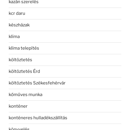
kazán szerelés
kcr daru
készházak
klíma
klíma telepítés
költöztetés
költöztetés Érd
költöztetés Székesfehérvár
kőműves munka
konténer
konténeres hulladékszállítás
könyvelés