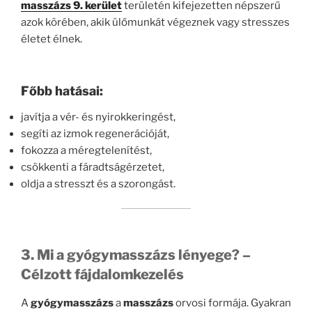
masszázs 9. kerület
területén kifejezetten népszerű
azok körében, akik ülőmunkát végeznek vagy stresszes
életet élnek.
Főbb hatásai:
javítja a vér- és nyirokkeringést,
segíti az izmok regenerációját,
fokozza a méregtelenítést,
csökkenti a fáradtságérzetet,
oldja a stresszt és a szorongást.
3. Mi a gyógymasszázs lényege? –
Célzott fájdalomkezelés
A
gyógymasszázs
a
masszázs
orvosi formája. Gyakran