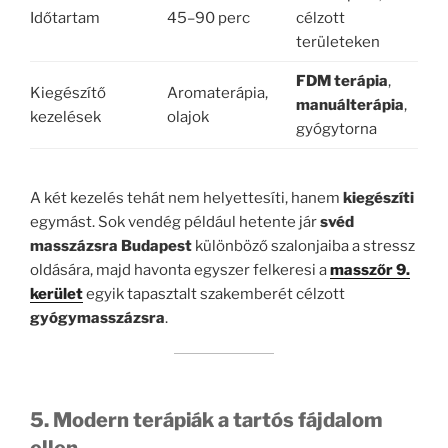
Időtartam
45–90 perc
célzott
területeken
FDM terápia
,
Kiegészítő
Aromaterápia,
manuálterápia
,
kezelések
olajok
gyógytorna
A két kezelés tehát nem helyettesíti, hanem
kiegészíti
egymást. Sok vendég például hetente jár
svéd
masszázsra Budapest
különböző szalonjaiba a stressz
oldására, majd havonta egyszer felkeresi a
masszőr 9.
kerület
egyik tapasztalt szakemberét célzott
gyógymasszázsra
.
5. Modern terápiák a tartós fájdalom