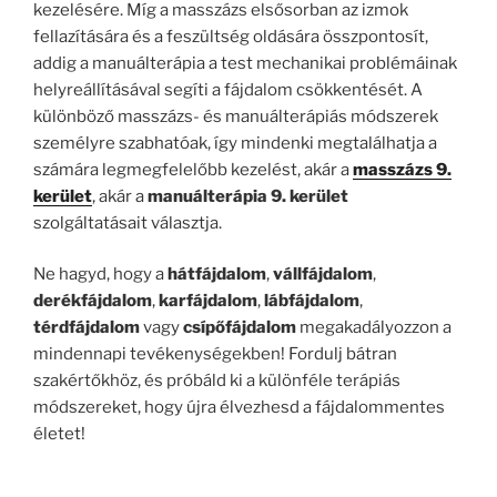
kezelésére. Míg a masszázs elsősorban az izmok
fellazítására és a feszültség oldására összpontosít,
addig a manuálterápia a test mechanikai problémáinak
helyreállításával segíti a fájdalom csökkentését. A
különböző masszázs- és manuálterápiás módszerek
személyre szabhatóak, így mindenki megtalálhatja a
számára legmegfelelőbb kezelést, akár a
masszázs 9.
kerület
, akár a
manuálterápia 9. kerület
szolgáltatásait választja.
Ne hagyd, hogy a
hátfájdalom
,
vállfájdalom
,
derékfájdalom
,
karfájdalom
,
lábfájdalom
,
térdfájdalom
vagy
csípőfájdalom
megakadályozzon a
mindennapi tevékenységekben! Fordulj bátran
szakértőkhöz, és próbáld ki a különféle terápiás
módszereket, hogy újra élvezhesd a fájdalommentes
életet!