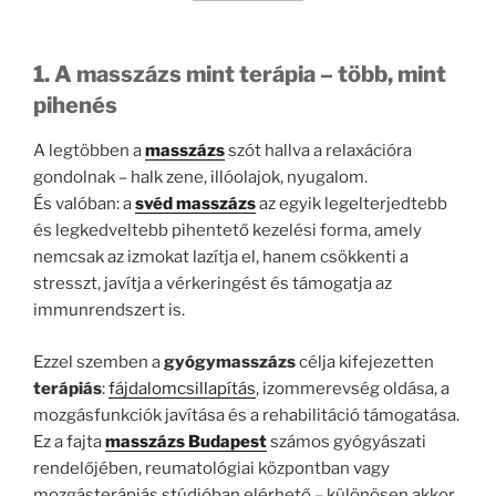
1. A masszázs mint terápia – több, mint
pihenés
A legtöbben a
masszázs
szót hallva a relaxációra
gondolnak – halk zene, illóolajok, nyugalom.
És valóban: a
svéd masszázs
az egyik legelterjedtebb
és legkedveltebb pihentető kezelési forma, amely
nemcsak az izmokat lazítja el, hanem csökkenti a
stresszt, javítja a vérkeringést és támogatja az
immunrendszert is.
Ezzel szemben a
gyógymasszázs
célja kifejezetten
terápiás
:
fájdalomcsillapítás
, izommerevség oldása, a
mozgásfunkciók javítása és a rehabilitáció támogatása.
Ez a fajta
masszázs Budapest
számos gyógyászati
rendelőjében, reumatológiai központban vagy
mozgásterápiás stúdióban elérhető – különösen akkor