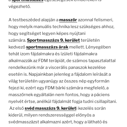
végezhető.
A testbeszéded alapján a
masszőr
azonnal felismeri,
hogy melyik manuális technika lesz szükséges ahhoz,
hogy segítséget legyen képes nyújtani
számára.
Sportmasszázs 9. kerület
területén
kedvező
sportmasszázs árak
mellett. Lényegében
tehát izom fájdalmakra és ízületi fájdalmakra
alkalmazzák az FDM terápiát, de számos tapasztalattal
rendelkezünk már a viscerális panaszok kezelése
esetén is. Napjainkban jelenleg a fájdalom leírását a
világ területén ugyanúgy az összes nép egyformán
fejezi ki, ezért egy FDM bárki számára megfelelő, a
masszőrnek egyáltalán nem fontos, hogy a páciens
nyelvét értse, anélkül fájdalmát fogja tudni csillapítani.
Az első
svéd masszázs 9. kerület
i kezelés során
kiderül, milyen rendszerességgel előnyös a
svédmasszázst alkalmazni azért, hogy a látható és