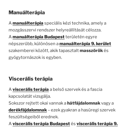
Manuálterápia
A
manuálterápia
speciális kézi technika, amely a
mozgásszervi rendszer helyreállítását célozza.
A
manuálterápia Budapest
területén egyre
népszerűbb, különösen a
manuálterápia 9. kerület
szakemberei között, akik tapasztalt
masszőrök
és
gyógytornászok is egyben.
Viscerális terápia
A
viscerális terápia
a belső szervek és a fascia
kapcsolatát vizsgálja.
Sokszor rejtett okai vannak a
hátfájdalomnak
vagy a
derékfájdalomnak
– ezek gyakran a hasüregi szervek
feszültségeiből erednek.
A
viscerális terápia Budapest
és
viscerális terápia 9.