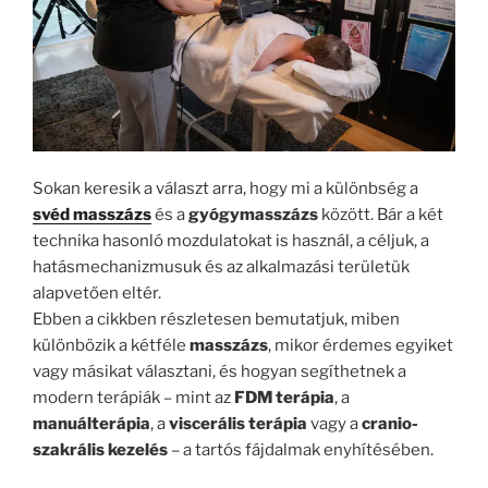
Sokan keresik a választ arra, hogy mi a különbség a
svéd masszázs
és a
gyógymasszázs
között. Bár a két
technika hasonló mozdulatokat is használ, a céljuk, a
hatásmechanizmusuk és az alkalmazási területük
alapvetően eltér.
Ebben a cikkben részletesen bemutatjuk, miben
különbözik a kétféle
masszázs
, mikor érdemes egyiket
vagy másikat választani, és hogyan segíthetnek a
modern terápiák – mint az
FDM terápia
, a
manuálterápia
, a
viscerális terápia
vagy a
cranio-
szakrális kezelés
– a tartós fájdalmak enyhítésében.