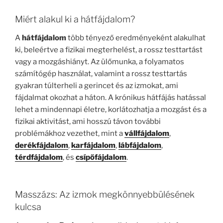
Miért alakul ki a hátfájdalom?
A
hátfájdalom
több tényező eredményeként alakulhat
ki, beleértve a fizikai megterhelést, a rossz testtartást
vagy a mozgáshiányt. Az ülőmunka, a folyamatos
számítógép használat, valamint a rossz testtartás
gyakran túlterheli a gerincet és az izmokat, ami
fájdalmat okozhat a háton. A krónikus hátfájás hatással
lehet a mindennapi életre, korlátozhatja a mozgást és a
fizikai aktivitást, ami hosszú távon további
problémákhoz vezethet, mint a
vállfájdalom
,
derékfájdalom
,
karfájdalom
,
lábfájdalom
,
térdfájdalom
, és
csípőfájdalom
.
Masszázs: Az izmok megkönnyebbülésének
kulcsa