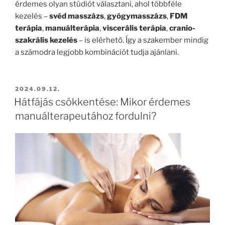
érdemes olyan stúdiót választani, ahol többféle
kezelés –
svéd masszázs
,
gyógymasszázs
,
FDM
terápia
,
manuálterápia
,
viscerális terápia
,
cranio-
szakrális kezelés
– is elérhető. Így a szakember mindig
a számodra legjobb kombinációt tudja ajánlani.
BEKÜLDVE:
2024.09.12.
Hátfájás csökkentése: Mikor érdemes
manuálterapeutához fordulni?