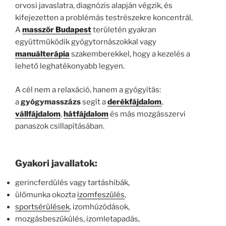
orvosi javaslatra, diagnózis alapján végzik, és
kifejezetten a problémás testrészekre koncentrál.
A
masszőr Budapest
területén gyakran
együttműködik gyógytornászokkal vagy
manuálterápia
szakemberekkel, hogy a kezelés a
lehető leghatékonyabb legyen.
A cél nem a relaxáció, hanem a gyógyítás:
a
gyógymasszázs
segít a
derékfájdalom
,
vállfájdalom
,
hátfájdalom
és más mozgásszervi
panaszok csillapításában.
Gyakori javallatok:
gerincferdülés vagy tartáshibák,
ülőmunka okozta
izomfeszülés
,
sportsérülések
, izomhúzódások,
mozgásbeszűkülés, izomletapadás,