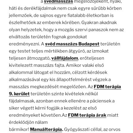
a
svéd
masszás
megelőzőjeként, nyaki,
háti és derékfájdalmak nem csak egyre sűrűbb körben
jellemzőek, de sajnos egyre fiatalabb életkorban is
észlelhetőek az emberek körében. Gyakran akadnak
olyan helyzetek, hogy a mozgás szervi panaszok nem az
elváltozás területén fognak gondokat
eredményezni. A
svéd masszázs Budapest
területén
egy testet teljes mértékben átgyúró, az izmokat
teljesen átmozgató,
vállfájdalom
, erőteljesen
kivitelezett masszázs fajta. Amikor valaki első
alkalommal látogat el hozzám, célzott kérdések
alkalmazásával egy kis állapotfelmérést végzek a
masszázs megkezdését megelőzően. Az
FDM terápia
9. kerület
területén szinte kivételek nélkül
fájdalmasak, azonban ennek ellenére a páciensek a
siker végett kérni fogják a kezelést az első
eredményeket követően.Az
FDM terápia árak
miatt
érdeklődjön nálam
bármikor!
Manuálterápia
.
Gyógyászati céllal, az orvos