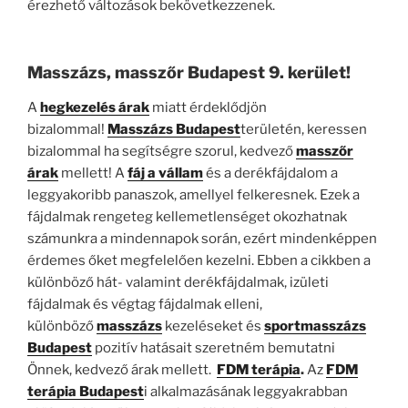
érezhető változások bekövetkezzenek.
Masszázs, masszőr Budapest 9. kerület!
A
hegkezelés árak
miatt érdeklődjön
bizalommal!
Masszázs Budapest
területén, keressen
bizalommal ha segítségre szorul, kedvező
masszőr
árak
mellett! A
fáj a vállam
és a derékfájdalom a
leggyakoribb panaszok, amellyel felkeresnek. Ezek a
fájdalmak rengeteg kellemetlenséget okozhatnak
számunkra a mindennapok során, ezért mindenképpen
érdemes őket megfelelően kezelni. Ebben a cikkben a
különböző hát- valamint derékfájdalmak, izületi
fájdalmak és végtag fájdalmak elleni,
különböző
masszázs
kezeléseket és
sportmasszázs
Budapest
pozitív hatásait szeretném bemutatni
Önnek, kedvező árak mellett.
FDM terápia
.
Az
FDM
terápia Budapest
i alkalmazásának leggyakrabban