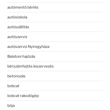
autómentő bérlés
autósiskola
autószállítás
autószerviz
autószerviz Nyíregyháza
Balatoni hajózás
bérszámfejtés kiszervezés
betonozás
bobcat
bobcat rakodógép
bója