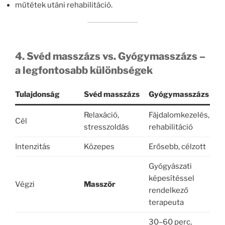
műtétek utáni rehabilitáció.
4. Svéd masszázs vs. Gyógymasszázs –
a legfontosabb különbségek
Tulajdonság
Svéd masszázs
Gyógymasszázs
Relaxáció,
Fájdalomkezelés,
Cél
stresszoldás
rehabilitáció
Intenzitás
Közepes
Erősebb, célzott
Gyógyászati
képesítéssel
Végzi
Masszőr
rendelkező
terapeuta
30–60 perc,