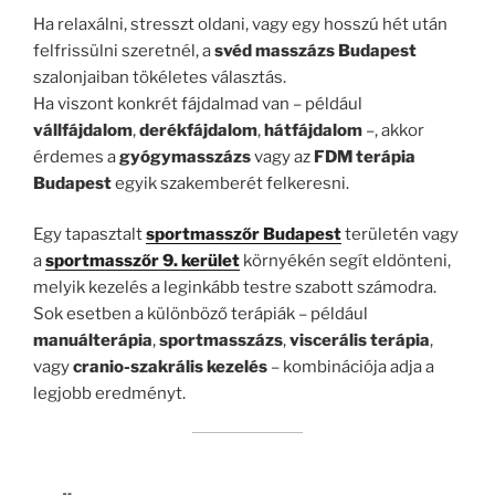
Ha relaxálni, stresszt oldani, vagy egy hosszú hét után
felfrissülni szeretnél, a
svéd masszázs Budapest
szalonjaiban tökéletes választás.
Ha viszont konkrét fájdalmad van – például
vállfájdalom
,
derékfájdalom
,
hátfájdalom
–, akkor
érdemes a
gyógymasszázs
vagy az
FDM terápia
Budapest
egyik szakemberét felkeresni.
Egy tapasztalt
sportmasszőr Budapest
területén vagy
a
sportmasszőr 9. kerület
környékén segít eldönteni,
melyik kezelés a leginkább testre szabott számodra.
Sok esetben a különböző terápiák – például
manuálterápia
,
sportmasszázs
,
viscerális terápia
,
vagy
cranio-szakrális kezelés
– kombinációja adja a
legjobb eredményt.