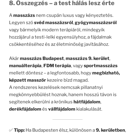
8. Összegzés – a test hálás lesz érte
A
masszázs
nem csupán luxus vagy kényeztetés.
Legyen szó
svéd masszázsról
,
gyógymasszázsról
vagy bármelyik modern terápiáról, mindegyik
hozzájárul a testi-lelki egyensúlyhoz, a fájdalmak
csökkentéséhez és az életminőség javításához.
Akár
masszázs Budapest
,
masszázs 9. kerület
,
manuálterápia
,
FDM terápia
, vagy
sportmasszázs
mellett döntesz – a legfontosabb, hogy
megbízható,
képzett masszőr
kezeire bízd magad.
A rendszeres kezelések nemcsak pillanatnyi
megkönnyebbülést hoznak, hanem hosszú távon is
segítenek elkerülni a krónikus
hátfájdalom
,
derékfájdalom
és
vállfájdalom
kialakulását.
✅
Tipp:
Ha Budapesten élsz, különösen a
9. kerületben
,