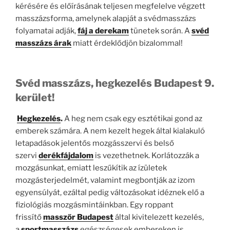
kérésére és előírásának teljesen megfelelve végzett
masszázsforma, amelynek alapját a svédmasszázs
folyamatai adják,
fáj a derekam
tünetek során. A
svéd
masszázs árak
miatt érdeklődjön bizalommal!
Svéd masszázs, hegkezelés Budapest 9.
kerület!
Hegkezelés
.
A heg nem csak egy esztétikai gond az
emberek számára. A nem kezelt hegek által kialakuló
letapadások jelentős mozgásszervi és belső
szervi
derékfájdalom
is vezethetnek. Korlátozzák a
mozgásunkat, emiatt leszűkítik az ízületek
mozgásterjedelmét, valamint megbontják az izom
egyensúlyát, ezáltal pedig változásokat idéznek elő a
fiziológiás mozgásmintáinkban. Egy roppant
frissítő
masszőr Budapest
által kivitelezett kezelés,
a
sportmasszázs
egészségesek embereken is