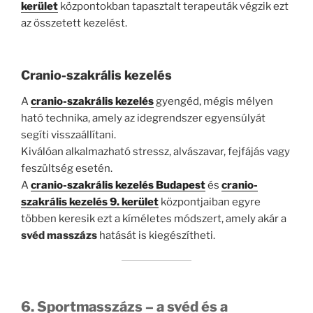
kerület
központokban tapasztalt terapeuták végzik ezt
az összetett kezelést.
Cranio-szakrális kezelés
A
cranio-szakrális kezelés
gyengéd, mégis mélyen
ható technika, amely az idegrendszer egyensúlyát
segíti visszaállítani.
Kiválóan alkalmazható stressz, alvászavar, fejfájás vagy
feszültség esetén.
A
cranio-szakrális kezelés Budapest
és
cranio-
szakrális kezelés 9. kerület
központjaiban egyre
többen keresik ezt a kíméletes módszert, amely akár a
svéd masszázs
hatását is kiegészítheti.
6. Sportmasszázs – a svéd és a