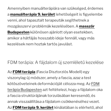
Amennyiben manuálterápiára van szükséged, érdemes
a
manuálterápia 9. kerület
lehetőségeit is figyelembe
venni, ahol tapasztalt terapeuták segíthetnek a
mozgásszervi problémák kezelésében. A
masszőr
Budapesten
különösen ajánlott olyan esetekben,
amikor a hátfájás hosszabb ideje fennáll, vagy más
kezelések nem hoztak tartós javulást.
FDM terápia: A fájdalom új szemléletű kezelése
Az
FDM terápia
(Fascia Disztorziós Modell) egy
viszonylag új módszer, amely a fascia, azaz a test
kötőszöveteinek deformációját célozza meg. Az
FDM
terápia Budapesten
azt feltételezi, hogy a fájdalom oka
a fascia struktúrájának torzulásában keresendő, és
annak visszaállítása a fájdalom csökkenéséhez vezet.
Az
FDM terápia 9. kerület
kínálatában is elérhető, ahol