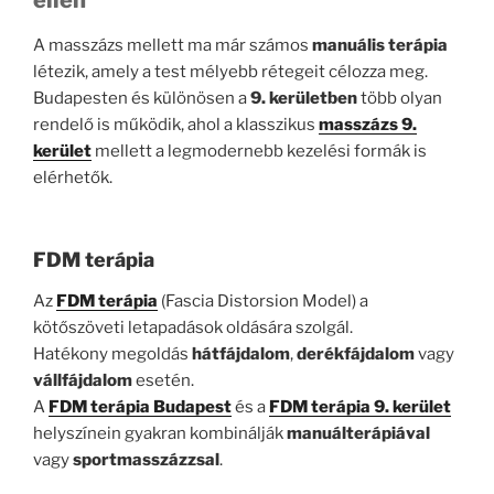
ellen
A masszázs mellett ma már számos
manuális terápia
létezik, amely a test mélyebb rétegeit célozza meg.
Budapesten és különösen a
9. kerületben
több olyan
rendelő is működik, ahol a klasszikus
masszázs 9.
kerület
mellett a legmodernebb kezelési formák is
elérhetők.
FDM terápia
Az
FDM terápia
(Fascia Distorsion Model) a
kötőszöveti letapadások oldására szolgál.
Hatékony megoldás
hátfájdalom
,
derékfájdalom
vagy
vállfájdalom
esetén.
A
FDM terápia Budapest
és a
FDM terápia 9. kerület
helyszínein gyakran kombinálják
manuálterápiával
vagy
sportmasszázzsal
.