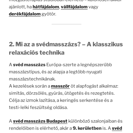
ajánlott, ha
hátfájdalom
,
vállfájdalom
vagy
derékfájdalom
gyötör.
2. Mi az a svédmasszázs? – A klasszikus
relaxációs technika
A
svéd masszázs
Európa-szerte a legnépszerűbb
masszázstípus, és az alapja a legtöbb nyugati
masszázstechnikának.
A kezelések során a
masszőr
öt alapfogást alkalmaz:
simítás, dörzsölés, gyúrás, ütögetés és rezegtetés.
Célja az izmok lazítása, a keringés serkentése és a
testi-lelki feszültség oldása.
A
svéd masszázs Budapest
különböző szalonjaiban és
rendelőiben is elérhető, akár a
9. kerületben
is. A
svéd