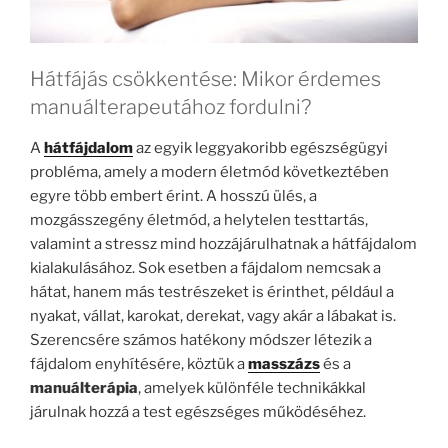
Hátfájás csökkentése: Mikor érdemes
manuálterapeutához fordulni?
A
hátfájdalom
az egyik leggyakoribb egészségügyi
probléma, amely a modern életmód következtében
egyre több embert érint. A hosszú ülés, a
mozgásszegény életmód, a helytelen testtartás,
valamint a stressz mind hozzájárulhatnak a hátfájdalom
kialakulásához. Sok esetben a fájdalom nemcsak a
hátat, hanem más testrészeket is érinthet, például a
nyakat, vállat, karokat, derekat, vagy akár a lábakat is.
Szerencsére számos hatékony módszer létezik a
fájdalom enyhítésére, köztük a
masszázs
és a
manuálterápia
, amelyek különféle technikákkal
járulnak hozzá a test egészséges működéséhez.