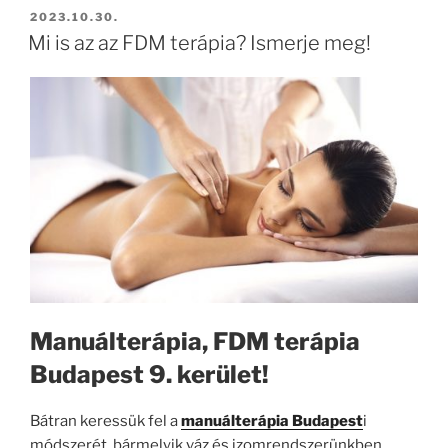
BEKÜLDVE:
2023.10.30.
Mi is az az FDM terápia? Ismerje meg!
Manuálterápia, FDM terápia
Budapest 9. kerület!
Bátran keressük fel a
manuálterápia Budapest
i
módszerét, bármelyik váz és izomrendszerünkben