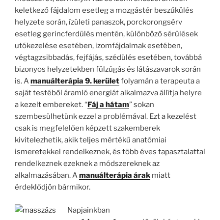
keletkező fájdalom esetleg a mozgástér beszűkülés
helyzete során, ízületi panaszok, porckorongsérv
esetleg gerincferdülés mentén, különböző sérülések
utókezelése esetében, izomfájdalmak esetében,
végtagzsibbadás, fejfájás, szédülés esetében, továbbá
bizonyos helyzetekben fülzúgás és látászavarok során
is. A
manuálterápia 9. kerület
folyamán a terapeuta a
saját testéből áramló energiát alkalmazva állítja helyre
a kezelt embereket. “
Fáj a hátam
” sokan
szembesülhetünk ezzel a problémával. Ezt a kezelést
csak is megfelelően képzett szakemberek
kivitelezhetik, akik teljes mértékű anatómiai
ismeretekkel rendelkeznek, és több éves tapasztalattal
rendelkeznek ezeknek a módszereknek az
alkalmazásában. A
manuálterápia árak
miatt
érdeklődjön bármikor.
Napjainkban