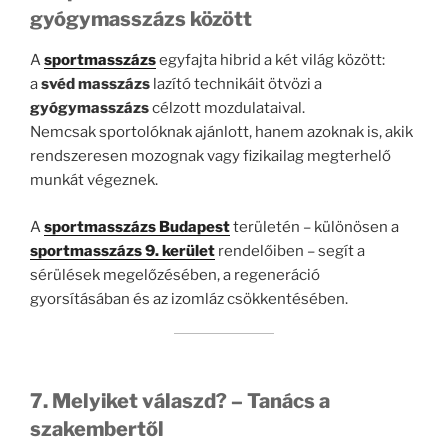
gyógymasszázs között
A
sportmasszázs
egyfajta hibrid a két világ között:
a
svéd masszázs
lazító technikáit ötvözi a
gyógymasszázs
célzott mozdulataival.
Nemcsak sportolóknak ajánlott, hanem azoknak is, akik
rendszeresen mozognak vagy fizikailag megterhelő
munkát végeznek.
A
sportmasszázs Budapest
területén – különösen a
sportmasszázs 9. kerület
rendelőiben – segít a
sérülések megelőzésében, a regeneráció
gyorsításában és az izomláz csökkentésében.
7. Melyiket válaszd? – Tanács a
szakembertől