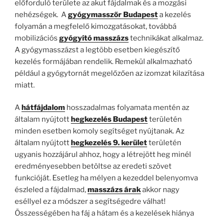
előforduló területe az akut fájdalmak és a mozgási
nehézségek. A
gyógymasszőr Budapest
a kezelés
folyamán a megfelelő kimozgatásokat, továbbá
mobilizációs
gyógyító masszázs
technikákat alkalmaz.
A gyógymasszázst a legtöbb esetben kiegészítő
kezelés formájában rendelik. Remekül alkalmazható
például a gyógytornát megelőzően az izomzat kilazítása
miatt.
A
hátfájdalom
hosszadalmas folyamata mentén az
általam nyújtott
hegkezelés Budapest
területén
minden esetben komoly segítséget nyújtanak. Az
általam nyújtott
hegkezelés 9. kerület
területén
ugyanis hozzájárul ahhoz, hogy a létrejött heg minél
eredményesebben betöltse az eredeti szövet
funkcióját. Esetleg ha mélyen a kezeddel belenyomva
észleled a fájdalmad,
masszázs árak
akkor nagy
eséllyel ez a módszer a segítségedre válhat!
Összességében ha fáj a hátam és a kezelések hiánya