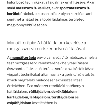
különböző technikákat a fájdalmak enyhítésére. Akár
svéd masszázs 9. kerület
, akár
sportmasszázs 9.
kerület
érdekel, biztosan találsz olyan kezelést, ami
segíthet a hátad és a többi fájdalmas területed
megkönnyebbülésében.
Manuálterápia: A hátfájdalom kezelése a
mozgásszervi rendszer helyreállításával
A
manuálterápia
egy olyan gyógyító módszer, amely a
test mozgásszervi rendszerének helyreállítására
összpontosít. Manuálterápia során a szakértők kézzel
végzett technikákat alkalmaznak a gerinc, ízületek és
izmok megfelelő működésének visszaállítása
érdekében. Ez a módszer rendkívül hatékony a
hátfájdalom,
vállfájdalom
,
derékfájdalom
,
karfájdalom
,
lábfájdalom
,
térdfájdalom
és
csípőfájdalom
kezelésében is.