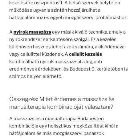
kezelésére összpontosít. A belső szervek helytelen
működése ugyanis szintén hozzájárulhat a
hátfájdalomhoz és egyéb mozgásszervi problémákhoz.
A
nyirok masszázs
egy másik kiváló technika, amely a
nyirokrendszer serkentésére szolgál. Ez a kezelés
különösen hasznos lehet azok számára, akik ödémával
vagy cellulittel küzdenek. A
cellulit kezelés
kombinálható nyirok masszázzsal a legjobb
eredmények érdekében, és Budapest 9. kerületében is
számos helyen elérhető.
Összegzés: Miért érdemes a masszázs és
manuálterápia kombinációját választani?
A masszázs és a
manuálterápia Budapesten
kombinációja egy holisztikus megközelítést kínál a
hátfájdalom és más mozgásszervi panaszok