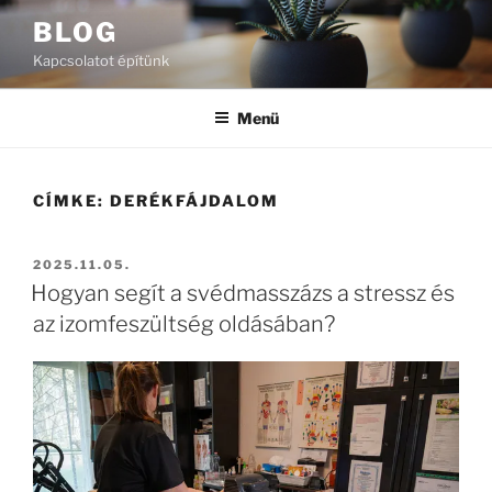
Tartalomhoz
BLOG
Kapcsolatot építünk
Menü
CÍMKE:
DERÉKFÁJDALOM
BEKÜLDVE:
2025.11.05.
Hogyan segít a svédmasszázs a stressz és
az izomfeszültség oldásában?