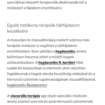
speciálisan képzett terapeuták alkalmazzák ezt a
módszert a fájdalom enyhítésére.
Egyéb hatékony terápiák hátfájdalom
kezelésére
A masszázs és manuálterápia mellett számos más
terápiás módszer is segíthet a hátfájdalom
enyhítésében. Ilyen például a
hegkezelés
, amely
különösen hasznos lehet a műtéti hegek
utókezelésében. A
hegkezelés 9. kerület
több
szakértői központban is elérhető, ahol célzottan
foglalkoznak a hegek okozta feszültség oldásával és a
környező szövetek rugalmasságának visszaállításával,
hegkezelés Budapesten
.
A
viscerális terápia
egy olyan speciális módszer,
amely a belső szervek és azok környező szöveteinek