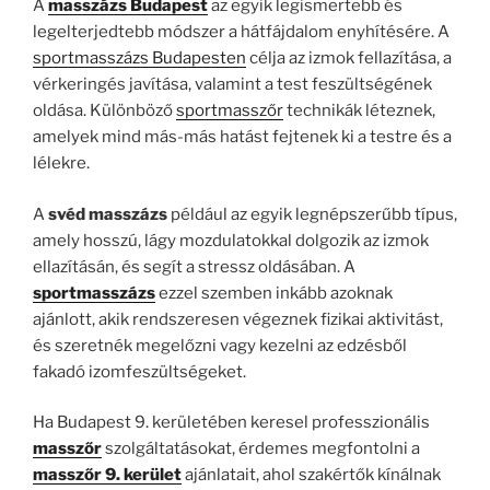
A
masszázs Budapest
az egyik legismertebb és
legelterjedtebb módszer a hátfájdalom enyhítésére. A
sportmasszázs Budapesten
célja az izmok fellazítása, a
vérkeringés javítása, valamint a test feszültségének
oldása. Különböző
sportmasszőr
technikák léteznek,
amelyek mind más-más hatást fejtenek ki a testre és a
lélekre.
A
svéd masszázs
például az egyik legnépszerűbb típus,
amely hosszú, lágy mozdulatokkal dolgozik az izmok
ellazításán, és segít a stressz oldásában. A
sportmasszázs
ezzel szemben inkább azoknak
ajánlott, akik rendszeresen végeznek fizikai aktivitást,
és szeretnék megelőzni vagy kezelni az edzésből
fakadó izomfeszültségeket.
Ha Budapest 9. kerületében keresel professzionális
masszőr
szolgáltatásokat, érdemes megfontolni a
masszőr 9. kerület
ajánlatait, ahol szakértők kínálnak