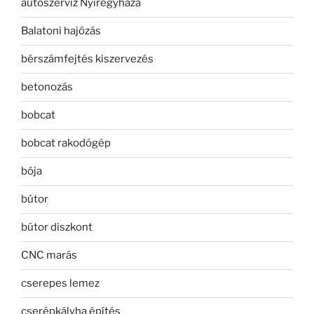
autószerviz Nyíregyháza
Balatoni hajózás
bérszámfejtés kiszervezés
betonozás
bobcat
bobcat rakodógép
bója
bútor
bútor diszkont
CNC marás
cserepes lemez
cserépkályha építés