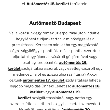
el.
Autómentés 15. kerület
területein!
Autómentő Budapest
Vállalkozásunk egy remek üzletpolitikai úton indult el,
hogy lépést tudjunk tartani a minőséggel és a
precizitással! Keressen minket ha egy megbízható
cégre vágyik!Egyik pontból a másik pontba szeretne
eljuttatni egy újonnan vásárolt gépjárművet vagy
esetleg lerobbant és
autómentés 16.
kerület
szolgáltatásra szorul, vagy esetleg vásárolt egy
medencét, hajót es az szorulna szállításra? Akkor
cégünk
autómentés 17. kerület
szolgáltatása lehet a
legjobb megoldás Önnek! Lehet szó
autómentés 18.
kerület
vagy
autómentés 19.
kerület
szolgáltatásainkról, vagy netán egy
szerencsétlen esetben, ha egy balesetet szenvedett
járműről lenne szó és az
Autómentés 20.