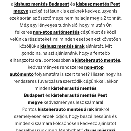
a
kisbusz mentés Budapest
és
kisbusz mentés Pest
megye
szolgáltatásunk is ezeknek kedvez, ugyanis
ezek során az össztömege nem haladja meg a 2 tonnát.
Még egy lényeges tudnivaló, hogy miután Ön
felkeres
non-stop autómentés
cégünket és közli
velünk a részleteket, mi minden esetben ezt követően
közöljük a
kisbusz mentés árak
ajánlatát. Mit
gondolna, ha azt ajánlanánk, hogy a fentebb
elhangzottakra , pontosabban a
kisteherautó mentés
,
kedvezményes rendszeres
non-stop
autómentő
folyamatára is szert tehet? Hiszen hogy ha
rendszeres fuvarozásra szerződik cégünkkel, akkor
minden
kisteherautó mentés
Budapest
és
kisteherautó mentés Pest
megye
kedvezményes lesz számára!
Pontos
kisteherautó mentés árak
árakról
személyesen érdeklődjön, hogy beszélhessünk és
mindenki számára kölcsönösen kedvező ajánlatot
beszélhessünk meg. Megbízható
darus műszaki