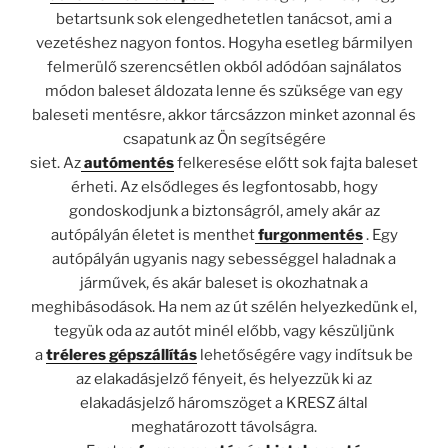
betartsunk sok elengedhetetlen tanácsot, ami a
vezetéshez nagyon fontos. Hogyha esetleg bármilyen
felmerülő szerencsétlen okból adódóan sajnálatos
módon baleset áldozata lenne és szüksége van egy
baleseti mentésre, akkor tárcsázzon minket azonnal és
csapatunk az Ön segítségére
siet. Az
autómentés
felkeresése előtt sok fajta baleset
érheti. Az elsődleges és legfontosabb, hogy
gondoskodjunk a biztonságról, amely akár az
autópályán életet is menthet
furgonmentés
. Egy
autópályán ugyanis nagy sebességgel haladnak a
járművek, és akár baleset is okozhatnak a
meghibásodások. Ha nem az út szélén helyezkedünk el,
tegyük oda az autót minél előbb, vagy készüljünk
a
tréleres gépszállítás
lehetőségére vagy indítsuk be
az elakadásjelző fényeit, és helyezzük ki az
elakadásjelző háromszöget a KRESZ által
meghatározott távolságra.