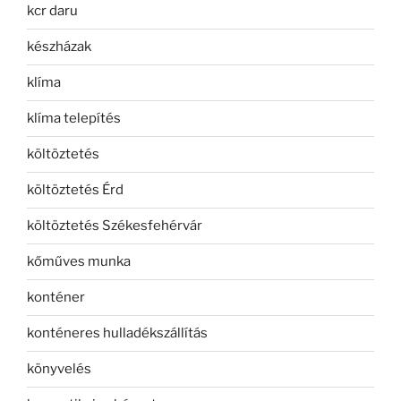
kcr daru
készházak
klíma
klíma telepítés
költöztetés
költöztetés Érd
költöztetés Székesfehérvár
kőműves munka
konténer
konténeres hulladékszállítás
könyvelés