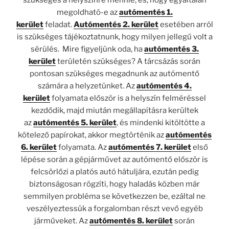
szükséges a helyszínre mennie, és, hogy egyáltalán
megoldható-e az
autómentés 1.
kerület
feladat.
Autómentés 2. kerület
esetében arról
is szükséges tájékoztatnunk, hogy milyen jellegű volt a
sérülés. Mire figyeljünk oda, ha
autómentés 3.
kerület
területén szükséges? A tárcsázás során
pontosan szükséges megadnunk az autómentő
számára a helyzetünket. Az
autómentés 4.
kerület
folyamata először is a helyszín felméréssel
kezdődik, majd miután megállapításra kerültek
az
autómentés 5. kerület
, és mindenki kitöltötte a
kötelező papírokat, akkor megtörténik az
autómentés
6. kerület
folyamata. Az
autómentés 7. kerület
első
lépése során a gépjárművet az autómentő először is
felcsörlőzi a platós autó hátuljára, ezután pedig
biztonságosan rögzíti, hogy haladás közben már
semmilyen probléma se következzen be, ezáltal ne
veszélyeztessük a forgalomban részt vevő egyéb
járműveket. Az
autómentés 8. kerület
során