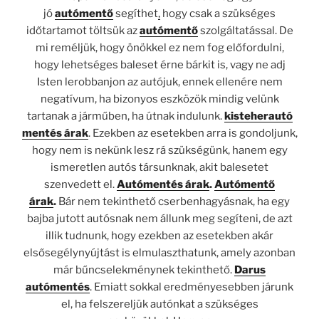
jó
autómentő
segíthet
,
hogy csak a szükséges
időtartamot töltsük az
autómentő
szolgáltatással. De
mi reméljük, hogy önökkel ez nem fog előfordulni,
hogy lehetséges baleset érne bárkit is, vagy ne adj
Isten lerobbanjon az autójuk, ennek ellenére nem
negatívum, ha bizonyos eszközök mindig velünk
tartanak a járműben, ha útnak indulunk.
kisteherautó
mentés árak
. Ezekben az esetekben arra is gondoljunk,
hogy nem is nekünk lesz rá szükségünk, hanem egy
ismeretlen autós társunknak, akit balesetet
szenvedett el.
Autómentés árak
.
Autómentő
árak
.
Bár nem tekinthető cserbenhagyásnak, ha egy
bajba jutott autósnak nem állunk meg segíteni, de azt
illik tudnunk, hogy ezekben az esetekben akár
elsősegélynyújtást is elmulaszthatunk, amely azonban
már bűncselekménynek tekinthető.
Darus
autómentés
. Emiatt sokkal eredményesebben járunk
el, ha felszereljük autónkat a szükséges