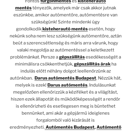
Fontos
furgonmentés
és
kisteherautó
mentés
tényezők, amelyek már csak akkor jutnak
eszünkbe, amikor autómentőre, autómentésre van
szükségünk! Szinte mindenki úgy
gondolkodik
kisteherautó mentés
esetén, hogy
nekünk soha nem lesz szükségünk autómentőre, aztán
beüt a szerencsétlenség és máris arra várunk, hogy
valaki megoldja az autómentéssel a keletkezett
problémánkat. Persze a
gépszállítás
esedékességét a
minimálisra csökkenthetjük,
gépszállítás árak
ha
indulás előtt néhány dolgot leellenőrzünk az
autónkban.
Darus autómentés Budapest
. Nézzük hát,
melyek is ezek!
Darus autómentés
. Indulásunkat
megelőzően ellenőrizzük a kéziféket és a világítást,
hiszen ezek állapotát és működőképességét a rendőr
is ellenőrizheti és esetlegesen meg is büntethet
bennünket, ami akár a gépjármű ideiglenes
forgalomból való kizárását is
eredményezheti.
Autómentés Budapest
,
Autómentő