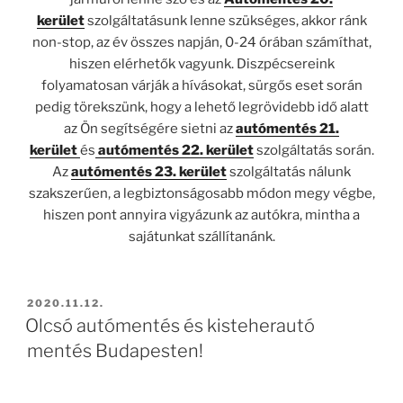
kerület
szolgáltatásunk lenne szükséges, akkor ránk
non-stop, az év összes napján, 0-24 órában számíthat,
hiszen elérhetők vagyunk. Diszpécsereink
folyamatosan várják a hívásokat, sürgős eset során
pedig törekszünk, hogy a lehető legrövidebb idő alatt
az Ön segítségére sietni az
autómentés 21.
kerület
és
autómentés 22. kerület
szolgáltatás során.
Az
autómentés 23. kerület
szolgáltatás nálunk
szakszerűen, a legbiztonságosabb módon megy végbe,
hiszen pont annyira vigyázunk az autókra, mintha a
sajátunkat szállítanánk.
BEKÜLDVE:
2020.11.12.
Olcsó autómentés és kisteherautó
mentés Budapesten!