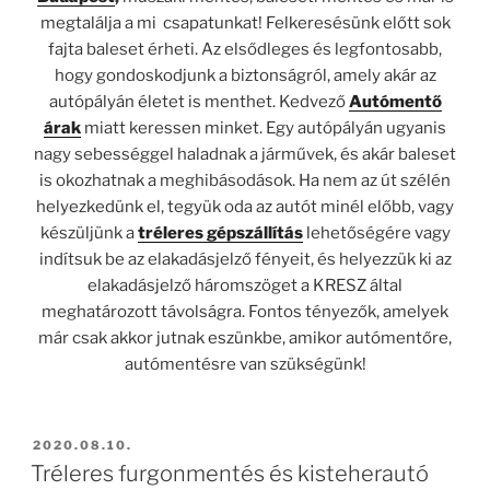
megtalálja a mi csapatunkat! Felkeresésünk előtt sok
fajta baleset érheti. Az elsődleges és legfontosabb,
hogy gondoskodjunk a biztonságról, amely akár az
autópályán életet is menthet. Kedvező
Autómentő
árak
miatt keressen minket. Egy autópályán ugyanis
nagy sebességgel haladnak a járművek, és akár baleset
is okozhatnak a meghibásodások. Ha nem az út szélén
helyezkedünk el, tegyük oda az autót minél előbb, vagy
készüljünk a
tréleres gépszállítás
lehetőségére vagy
indítsuk be az elakadásjelző fényeit, és helyezzük ki az
elakadásjelző háromszöget a KRESZ által
meghatározott távolságra. Fontos tényezők, amelyek
már csak akkor jutnak eszünkbe, amikor autómentőre,
autómentésre van szükségünk!
BEKÜLDVE:
2020.08.10.
Tréleres furgonmentés és kisteherautó