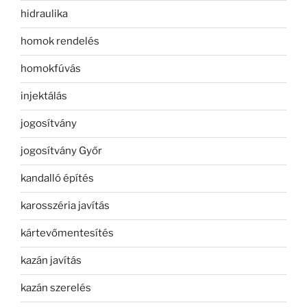
hidraulika
homok rendelés
homokfúvás
injektálás
jogosítvány
jogosítvány Győr
kandalló építés
karosszéria javítás
kártevőmentesítés
kazán javítás
kazán szerelés