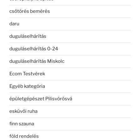
csőtörés bemérés
daru
duguláselhárítás
duguláselhárítás 0-24
duguláselhárítás Miskolc
Ecom Testvérek
Egyéb kategória
épületgépészet Pilisvörösvá
esküvői ruha
finn szauna
föld rendelés