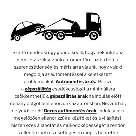
Szinte mindenki úgy gondolkodik, hogy nekünk soha
nem lesz szükségünk autómentőre, aztán beüt a
szerencsétlenség és máris arra várunk, hogy valaki
megoldja az autómentéssel a keletkezett
problémánkat.
Autómentés árak
.
Persze
a
gépszállítás
esedékességét a minimálisra
csökkenthetjük,
gépszállítás árak
ha indulás előtt
néhány dolgot leellenőrzünk az autónkban. Nézzük hát,
melyek is ezek!
Darus autómentés árak
. Indulásunkat
megelőzően ellenőrizzük a kéziféket és a világítást,
hiszen ezek állapotát és működőképességét a rendőr
is ellenőrizheti és esetlegesen meg is büntethet