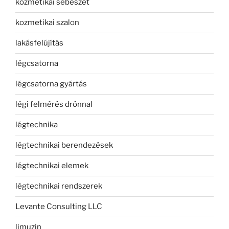
kozmetikai sebészet
kozmetikai szalon
lakásfelújítás
légcsatorna
légcsatorna gyártás
légi felmérés drónnal
légtechnika
légtechnikai berendezések
légtechnikai elemek
légtechnikai rendszerek
Levante Consulting LLC
limuzin