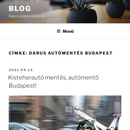
Tartalomhoz
BLOG
Kapcsolatot építünk
Menü
CÍMKE:
DARUS AUTÓMENTÉS BUDAPEST
BEKÜLDVE:
2021.09.13.
Kisteherautó mentés, autómentő
Budapest!