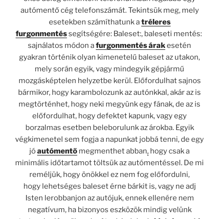
autómentő cég telefonszámát. Tekintsük meg, mely
esetekben számíthatunk a
tréleres
furgonmentés
segítségére: Baleset:, baleseti mentés:
sajnálatos módon a
furgonmentés árak
esetén
gyakran történik olyan kimenetelű baleset az utakon,
mely során egyik, vagy mindegyik gépjármű
mozgásképtelen helyzetbe kerül. Előfordulhat sajnos
bármikor, hogy karambolozunk az autónkkal, akár az is
megtörténhet, hogy neki megyünk egy fának, de az is
előfordulhat, hogy defektet kapunk, vagy egy
borzalmas esetben beleborulunk az árokba. Egyik
végkimenetel sem fogja a napunkat jobbá tenni, de egy
jó
autómentő
megmenthet abban
,
hogy csak a
minimális időtartamot töltsük az autómentéssel. De mi
reméljük, hogy önökkel ez nem fog előfordulni,
hogy lehetséges baleset érne bárkit is, vagy ne adj
Isten lerobbanjon az autójuk, ennek ellenére nem
negatívum, ha bizonyos eszközök mindig velünk