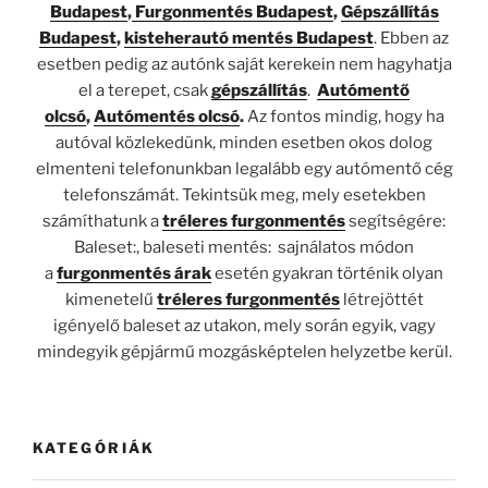
Budapest
,
Furgonmentés Budapest
,
Gépszállítás
Budapest
,
kisteherautó mentés Budapest
. Ebben az
esetben pedig az autónk saját kerekein nem hagyhatja
el a terepet, csak
gépszállítás
.
Autómentő
olcsó
,
Autómentés olcsó
.
Az fontos mindig, hogy ha
autóval közlekedünk, minden esetben okos dolog
elmenteni telefonunkban legalább egy autómentő cég
telefonszámát. Tekintsük meg, mely esetekben
számíthatunk a
tréleres furgonmentés
segítségére:
Baleset:, baleseti mentés: sajnálatos módon
a
furgonmentés árak
esetén gyakran történik olyan
kimenetelű
tréleres furgonmentés
létrejöttét
igényelő baleset az utakon, mely során egyik, vagy
mindegyik gépjármű mozgásképtelen helyzetbe kerül.
KATEGÓRIÁK