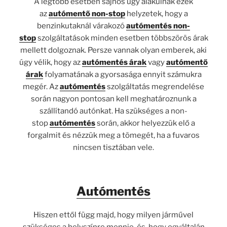
A legtöbb esetben sajnos úgy alakulnak ezek
az
autómentő non-stop
helyzetek, hogy a
benzinkutaknál várakozó
autómentés non-
stop
szolgáltatások minden esetben többszörös árak
mellett dolgoznak. Persze vannak olyan emberek, aki
úgy vélik, hogy az
autómentés árak
vagy
autómentő
árak
folyamatának a gyorsasága ennyit számukra
megér. Az
autómentés
szolgáltatás megrendelése
során nagyon pontosan kell meghatároznunk a
szállítandó autónkat. Ha szükséges a non-
stop
autómentés
során, akkor helyezzük elő a
forgalmit és nézzük meg a tömegét, ha a fuvaros
nincsen tisztában vele.
Autómentés
Hiszen ettől függ majd, hogy milyen járművel