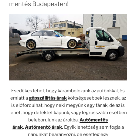
mentés Budapesten!
Esedékes lehet, hogy karambolozunk az autónkkal, és
emiatt a
gépszállítás árak
költségesebbek lesznek, az
is előfordulhat, hogy neki megyünk egy fának, de az is
lehet, hogy defektet kapunk, vagy legrosszabb esetben
beleborulunk az árokba.
Autómentés
árak
.
Autómentő árak
.
Egyik lehetőség sem fogja a
napunkat bearanyozni, de esetleg egy