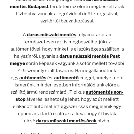
mentés Budapest
területein az előre megbeszélt árak
biztosítva vannak, a legrövidebb idő leforgásával,
szakértői beavatkozással.
A
darus műszaki mentés
folyamata során
természetesen azt is megbeszélhetjük az
autómentővel, hogy minket is el szükséges szállítani a
helyszínről, ugyanis a
darus műszaki mentés Pest
megye
során képesek vagyunk a sofőr mellett további
4-5 személy szállítására is. Ha megállapodtunk
egy
autómentés
és
autómentő
céggel, amelyet nem
ismerünk, minden esetben informálódjunk előre a
szállítójármű rendszámáról. Tipikus
autómentés non-
stop
átverési eshetőség lehet, hogy az út mellett
elakadott autó mellett egyszer csak megjelenik egy
éppen arra tartó csaló azt állítva, hogy őt hívták
olcsó
darus műszaki mentés árak
hívén.