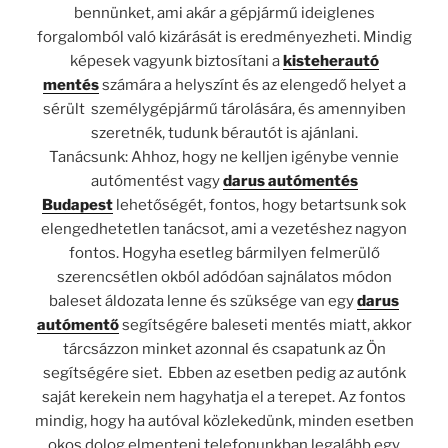
bennünket, ami akár a gépjármű ideiglenes
forgalomból való kizárását is eredményezheti. Mindig
képesek vagyunk biztosítani a
kisteherautó
mentés
számára a helyszínt és az elengedő helyet a
sérült személygépjármű tárolására, és amennyiben
szeretnék, tudunk bérautót is ajánlani.
Tanácsunk: Ahhoz, hogy ne kelljen igénybe vennie
autómentést vagy
darus autómentés
Budapest
lehetőségét, fontos, hogy betartsunk sok
elengedhetetlen tanácsot, ami a vezetéshez nagyon
fontos. Hogyha esetleg bármilyen felmerülő
szerencsétlen okból adódóan sajnálatos módon
baleset áldozata lenne és szüksége van egy
darus
autómentő
segítségére baleseti mentés miatt, akkor
tárcsázzon minket azonnal és csapatunk az Ön
segítségére siet. Ebben az esetben pedig az autónk
saját kerekein nem hagyhatja el a terepet. Az fontos
mindig, hogy ha autóval közlekedünk, minden esetben
okos dolog elmenteni telefonunkban legalább egy