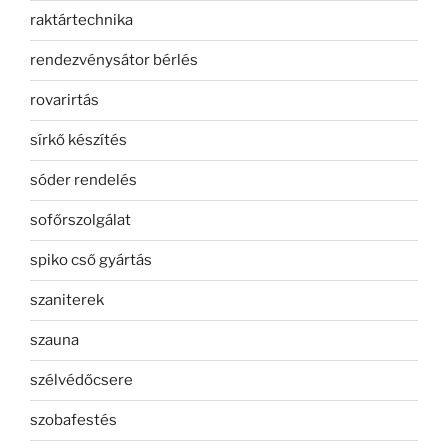
raktártechnika
rendezvénysátor bérlés
rovarirtás
sírkő készítés
sóder rendelés
sofőrszolgálat
spiko cső gyártás
szaniterek
szauna
szélvédőcsere
szobafestés