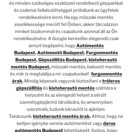
és minden szükséges eszközzel rendelkező gépparkkal
és szakmai felkészültséggel próbálunk az ügyfelek
rendelkezésére lenni. Ha egy műszaki mentés
esedékessége merült fel Önben, akkor tárcsázzon
minket bizalommal és csapatunk azonnal áll az Ön
rendelkezésére. A Google keresőbe elegendő csak
annyit begépelni, hogy
Autómentés
Budapest
,
Autómentő Budapest
,
Furgonmentés
Budapest
,
Gépszállítás Budapest
,
kisteherautó
mentés Budapest
,
műszaki mentés, baleseti mentés
és már is megtalálja a mi csapatunkat!
furgonmentés
árak
.
Mindig képesek vagyunk biztosítani a
tréleres
gépszállítás
és
kisteherautó mentés
számára a
helyszínt és az elengedő helyet a sérült
személygépjármű tárolására, és amennyiben
szeretnék, tudunk bérautót is ajánlani.
Tanácsunk:
kisteherautó mentés árak
.
Ahhoz, hogy ne
kelljen igénybe vennie autómentést vagy
darus
autómentés Budapest
lehetőségét, fontos, hogy