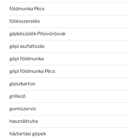
földmunka Pécs
fűtésszerelés
gázkészülék Pilsivörösvár
gépi aszfaltozás
gépi földmunka
gépi földmunka Pécs
gipszkarton
grillező
gumiszerviz
használtruha
háztartási gépek