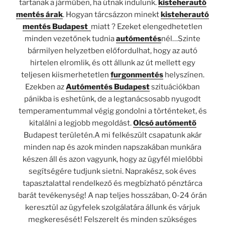
tartanak a járműben, ha útnak indulunk.
kisteherautó
mentés árak
. Hogyan tárcsázzon minekt
kisteherautó
mentés Budapest
miatt ? Ezeket elengedhetetlen
minden vezetőnek tudnia
autómentés
nél…Szinte
bármilyen helyzetben előfordulhat, hogy az autó
hirtelen elromlik, és ott állunk az út mellett egy
teljesen kiismerhetetlen
furgonmentés
helyszínen.
Ezekben az
Autómentés Budapest
szituációkban
pánikba is eshetünk, de a legtanácsosabb nyugodt
temperamentummal végig gondolni a történteket, és
kitalálni a legjobb megoldást.
Olcsó autómentő
Budapest területén.A mi felkészült csapatunk akár
minden nap és azok minden napszakában munkára
készen áll és azon vagyunk, hogy az ügyfél mielőbbi
segítségére tudjunk sietni. Naprakész, sok éves
tapasztalattal rendelkező és megbízható pénztárca
barát tevékenység! A nap teljes hosszában, 0-24 órán
keresztül az ügyfelek szolgálatára állunk és várjuk
megkeresését! Felszerelt és minden szükséges