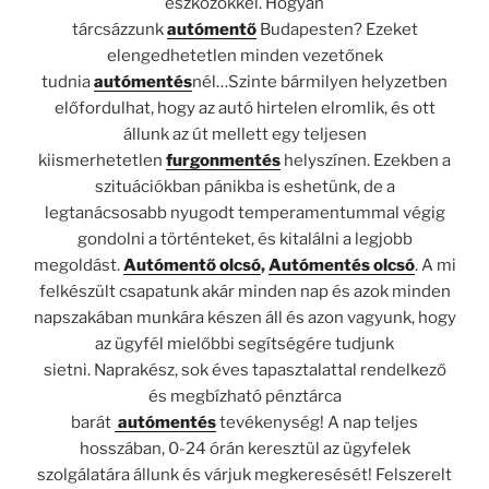
eszközökkel. Hogyan
tárcsázzunk
autómentő
Budapesten? Ezeket
elengedhetetlen minden vezetőnek
tudnia
autómentés
nél…Szinte bármilyen helyzetben
előfordulhat, hogy az autó hirtelen elromlik, és ott
állunk az út mellett egy teljesen
kiismerhetetlen
furgonmentés
helyszínen. Ezekben a
szituációkban pánikba is eshetünk, de a
legtanácsosabb nyugodt temperamentummal végig
gondolni a történteket, és kitalálni a legjobb
megoldást.
Autómentő olcsó
,
Autómentés olcsó
. A mi
felkészült csapatunk akár minden nap és azok minden
napszakában munkára készen áll és azon vagyunk, hogy
az ügyfél mielőbbi segítségére tudjunk
sietni. Naprakész, sok éves tapasztalattal rendelkező
és megbízható pénztárca
barát
autómentés
tevékenység! A nap teljes
hosszában, 0-24 órán keresztül az ügyfelek
szolgálatára állunk és várjuk megkeresését! Felszerelt