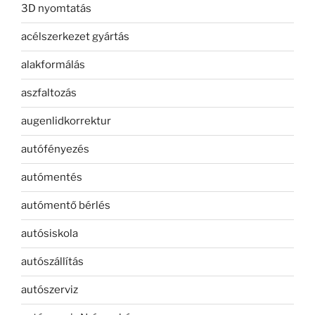
3D nyomtatás
acélszerkezet gyártás
alakformálás
aszfaltozás
augenlidkorrektur
autófényezés
autómentés
autómentő bérlés
autósiskola
autószállítás
autószerviz