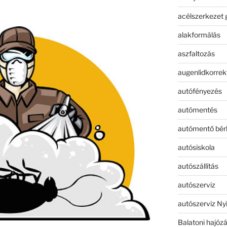
acélszerkezet 
alakformálás
aszfaltozás
augenlidkorrek
autófényezés
autómentés
autómentő bér
autósiskola
autószállítás
autószerviz
autószerviz Ny
Balatoni hajóz