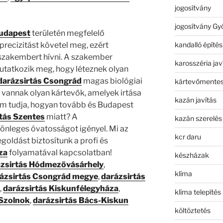
jogosítvány
jogosítvány Gy
Budapest
területén megfelelő
kandalló építés
precizitást követel meg, ezért
zakembert hívni. A szakember
karosszéria jav
tatkozik meg, hogy léteznek olyan
darázsirtás Csongrád
magas biológiai
kártevőmentes
s vannak olyan kártevők, amelyek irtása
kazán javítás
Nem tudja, hogyan tovább és Budapest
tás Szentes
miatt? A
kazán szerelés
önleges óvatosságot igényel. Mi az
kcr daru
oldást biztosítunk a profi és
za
folyamatával kapcsolatban!
készházak
ázsirtás Hódmezővásárhely
,
klíma
ázsirtás Csongrád megye
,
darázsirtás
,
darázsirtás Kiskunfélegyháza
,
klíma telepítés
 Szolnok
,
darázsirtás Bács-Kiskun
költöztetés