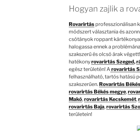
Hogyan zajlik a rov
Rovarirtás
professzionálisan k
módszert választania és azonna
csótányok roppant kártékonya
halogassa ennek a problémána
szakszerű és olcsó árak végett
hatékony
rovarirtás Szeged
,
r
egész területén! A
rovarirtás 
felhasználható, tartós hatású 
szakszerűen.
Rovarirtás Béké
rovarirtás Békés megye
,
rova
Makó
,
rovarirtás Kecskemét
,
rovarirtás Baja
,
rovarirtás Sz
területein!