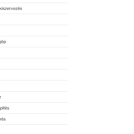
kiszervezés
gép
z
pítés
rés