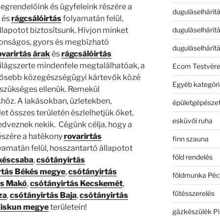
egrendelőink és ügyfeleink részére a
duguláselhárít
és
rágcsálóirtás
folyamatán felül,
duguláselhárít
lapotot biztosítsunk. Hívjon minket
tonságos, gyors és megbízható
duguláselhárít
ovarirtás árak
és
rágcsálóirtás
ilágszerte mindenfele megtalálhatóak, a
Ecom Testvér
ntősebb közegészségügyi kártevők közé
Egyéb kategóri
szükséges ellenük. Remekül
öz. A lakásokban, üzletekben,
épületgépészet
t összes területén észlelhetjük őket,
esküvői ruha
kedveznek nekik. Cégünk célja, hogy a
észére a hatékony
rovarirtás
finn szauna
yamatán felül, hosszantartó állapotot
föld rendelés
késcsaba
,
csótányirtás
rtás Békés megye
,
csótányirtás
földmunka Péc
ás Makó
,
csótányirtás Kecskemét
,
fűtésszerelés
za
,
csótányirtás Baja
,
csótányirtás
Kiskun megye
területein!
gázkészülék Pi