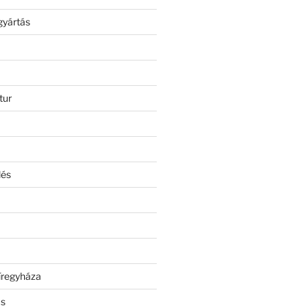
gyártás
tur
lés
íregyháza
ás