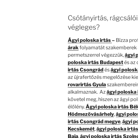
Csótányirtás, rágcsáló
végleges?
Ágyi poloska irtás
–
Bízza pro
árak
folyamatát szakemberek ál
permetszerrel végezzük,
ágyi 
poloska irtás
Budapest
és az 
irtás Csongrád
és
ágyi polosk
az újrafertőzés megelőzése kie
rovarirtás Gyula
szakembereink
alkalmaznak. Az
ágyi poloska
követel meg, hiszen az ágyi po
élőlény.
Ágyi poloska irtás B
Hódmezővásárhely
,
ágyi pol
irtás Csongrád megye
,
ágyi p
Kecskemét
,
ágyi poloska irt
Baja
,
ágyi poloska irtás Szoln