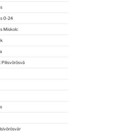
ás
ás 0-24
ás Miskolc
ek
a
 Pilisvörösvá
s
lsivörösvár