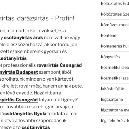
költöztetés Érd
költöztetés Sz
irtás, darázsirtás – Profin!
kőműves mun
ndja támadt a kártevőkkel, és a
konténer
gy
csótányirtás árak
nem vált be vagy
lelő eszközei hozzá, akkor forduljon
konténeres hull
zett szakembereink gyorsan és
könyvelés
csótányirtás
t professzionális
rovarirtás Csongrád
kozmetikai seb
nyirtás Budapest
szempontjából
kozmetikai sza
 sorolhatunk minden olyan kártevőt,
kifejlett rovar még, hanem annak pete,
lakásfelújítás
sben lévő egyede. Hazánkban a
légcsatorna
nyirtás Csongrád
folyamatát igénylő
ró, továbbá a cserebogár lárvája, a
légcsatorna gy
lő
csótányirtás Gyula
feladata a már
, illetve a további szaporodásuk
légi felmérés d
s megelőző
csótányirtás