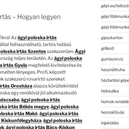
gépi aszfaltozá
irtás – Hogyan legyen
gépi földmunk
gépi földmunk
fikra! Az
ágyi poloska irtás
gipszkarton
tal felhasználható, tartós hatású
grillező
poloska irtás Szentes
szakszerűen.
Ágyi
ország teljes területén. Az
ágyi poloska
gumiszerviz
a irtás Gyula
megfelelő kivitelezése és
használtruha
melten lényeges. Profi, képzett
 szakszerű rovarirtó szereket
háztartási gép
 irtás Orosháza
alapos körültekintést
hidraulika
loska egy rendkívül jól alkalmazkodó
ékéscsaba
,
ágyi poloska irtás
homok rendelé
oska irtás Békés megye
,
ágyi poloska
homokfúvás
oloska irtás Makó
,
ágyi poloska irtás
ás Kiskunfélegyháza
,
ágyi poloska irtás
injektálás
ok
,
ágyi poloska irtás Bács-Kiskun