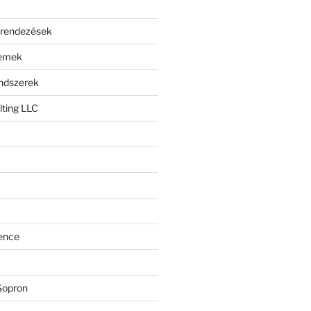
erendezések
lemek
endszerek
ting LLC
ence
Sopron