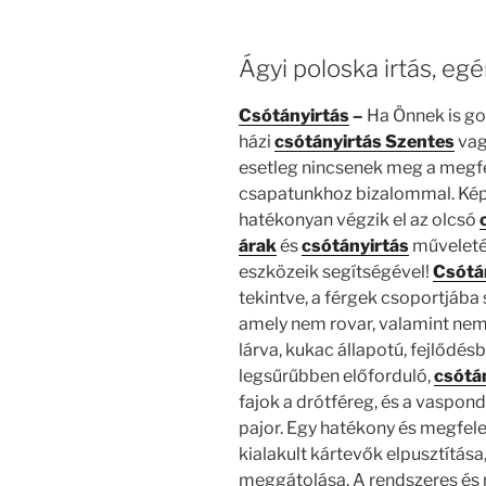
Ágyi poloska irtás, egér
Csótányirtás
–
Ha Önnek is go
házi
csótányirtás Szentes
va
esetleg nincsenek meg a megfe
csapatunkhoz bizalommal. Kép
hatékonyan végzik el az olcsó
árak
és
csótányirtás
műveleté
eszközeik segítségével!
Csótá
tekintve, a férgek csoportjába
amely nem rovar, valamint nem 
lárva, kukac állapotú, fejlődé
legsűrűbben előforduló,
csótá
fajok a drótféreg, és a vaspond
pajor. Egy hatékony és megfele
kialakult kártevők elpusztítása
meggátolása. A rendszeres é