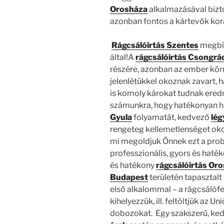
Orosháza
alkalmazásával bizt
azonban fontos a kártevők kora
Rágcsálóirtás Szentes
megbí
által!A
rágcsálóirtás Csongrá
részére, azonban az ember kö
jelenlétükkel okoznak zavart,
is komoly károkat tudnak ered
számunkra, hogy hatékonyan h
Gyula
folyamatát, kedvező
lég
rengeteg kellemetlenséget ok
mi megoldjuk Önnek ezt a probl
professzionális, gyors és hat
és hatékony
rágcsálóirtás Or
Budapest
területén tapasztal
első alkalommal – a rágcsálófe
kihelyezzük, ill. feltöltjük az
dobozokat. Egy szakszerű, ke