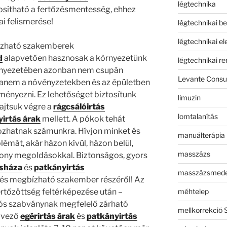
légtechnika
osítható a fertőzésmentesség, ehhez
i felismerése!
légtechnikai b
légtechnikai e
zható szakemberek
d
alapvetően hasznosak a környezetünk
légtechnikai r
rnyezetében azonban nem csupán
Levante Consul
 hanem a növényzetekben és az épületben
ményezni. Ez lehetőséget biztosítunk
limuzin
ajtsuk végre a
rágcsálóirtás
lomtalanítás
yirtás árak
mellett. A pókok tehát
ozhatnak számunkra. Hívjon minket és
manuálterápia
émát, akár házon kívül, házon belül,
masszázs
ékony megoldásokkal. Biztonságos, gyors
osháza
és
patkányirtás
masszázsmed
t és megbízható szakember részéről! Az
méhtelep
rtőzöttség feltérképezése után –
 Uniós szabványnak megfelelő zárható
mellkorrekció 
dvező
egérirtás árak
és
patkányirtás