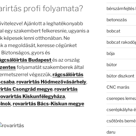
arirtás profi folyamata?
bérszámfejtés 
betonozás
ivitelezve! Ajánlott a leghatékonyabb
l egy szakembert felkeresnie, ugyanis a
bobcat
k képesek lenni otthonában. Ne
bobcat rakodó
k a megoldását, keresse cégünket
! Biztonságos, gyors és
bója
ágcsálóirtás Budapest
és az ország
bútor
Szentes
folyamatát szakemberek által
permetszerrel végezzük,
rágcsálóirtás
bútor diszkont
scsaba
,
rovarirtás Hódmezővásárhely
,
CNC marás
rirtás Csongrád megye
,
rovarirtás
rovarirtás Kiskunfélegyháza
,
cserepes leme
olnok
,
rovarirtás Bács-Kiskun megye
cserépkályha é
csőtörés bemé
daru