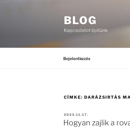
Tartalomhoz
BLOG
Kapcsolatot építünk
Bejelentkezés
CÍMKE:
DARÁZSIRTÁS M
BEKÜLDVE:
2023.11.17.
Hogyan zajlik a ro