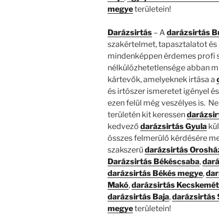
megye
területein!
Darázsirtás
– A
darázsirtás 
szakértelmet, tapasztalatot és 
mindenképpen érdemes profi s
nélkülözhetetlensége abban mu
kártevők, amelyeknek irtása a
és irtószer ismeretet igényel é
ezen felül még veszélyes is. 
területén kit keressen
darázsir
kedvező
darázsirtás Gyula
kül
összes felmerülő kérdésére meg
szakszerű
darázsirtás Oroshá
Darázsirtás Békéscsaba
,
dar
darázsirtás Békés megye
,
dar
Makó
,
darázsirtás Kecskemét
darázsirtás Baja
,
darázsirtás
megye
területein!