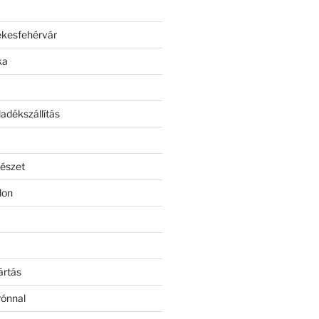
ékesfehérvár
ka
adékszállítás
észet
lon
ártás
rónnal