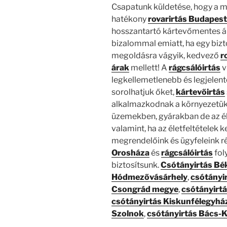
Csapatunk küldetése, hogy a m
hatékony
rovarirtás Budapest
hosszantartó kártevőmentes ál
bizalommal emiatt, ha egy biz
megoldásra vágyik, kedvező
r
árak
mellett! A
rágcsálóirtás
v
legkellemetlenebb és legjele
sorolhatjuk őket,
kártevőirtás
alkalmazkodnak a környezetükh
üzemekben, gyárakban de az éle
valamint, ha az életfeltételek 
megrendelőink és ügyfeleink r
Orosháza
és
rágcsálóirtás
fol
biztosítsunk.
Csótányirtás Bé
Hódmezővásárhely
,
csótányi
Csongrád megye
,
csótányirt
csótányirtás Kiskunfélegyhá
Szolnok
,
csótányirtás Bács-