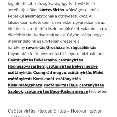
legjelentősebb közegészségügyi kártevők közé
sorolhatjuk őket,
kártevőirtás
szükséges ellenük.
Remekül alkalmazkodnak a környezetükhöz. A
lakásokban, üzletekben, üzemekben, gyárakban de az
élet összes területén észlelhetjük őket, valamint, ha az
életfeltételek kedveznek nekik. Cégünk célja, hogy a
megrendelőink és ügyfeleink részére a
hatékony
rovarirtás Orosháza
és
rágcsálóirtás
folyamatán felül, hosszantartó állapotot biztosítsunk.
Csótányirtás Békéscsaba
,
csótányirtás
Hódmezővásárhely
,
csótányirtás Békés megye
,
csótányirtás Csongrád megye
,
csótányirtás Makó
,
csótányirtás Kecskemét
,
csótányirtás
Kiskunfélegyháza
,
csótányirtás Baja
,
csótányirtás
Szolnok
,
csótányirtás Bács-Kiskun megye
területein!
Csótányirtás, rágcsálóirtás – Hogyan legyen