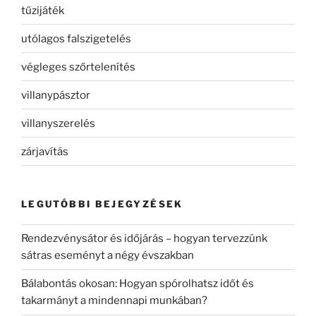
tűzijáték
utólagos falszigetelés
végleges szőrtelenítés
villanypásztor
villanyszerelés
zárjavítás
LEGUTÓBBI BEJEGYZÉSEK
Rendezvénysátor és időjárás – hogyan tervezzünk
sátras eseményt a négy évszakban
Bálabontás okosan: Hogyan spórolhatsz időt és
takarmányt a mindennapi munkában?