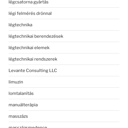
légcsatorna gyártás
légi felmérés drónnal
légtechnika
légtechnikai berendezések
légtechnikai elemek
légtechnikai rendszerek
Levante Consulting LLC
limuzin
lomtalanítás
manuálterápia
masszázs
masszázsmedence