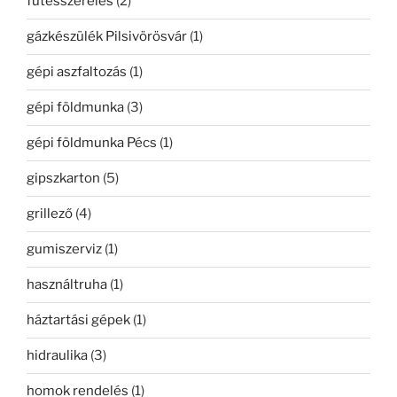
fűtésszerelés
(2)
gázkészülék Pilsivörösvár
(1)
gépi aszfaltozás
(1)
gépi földmunka
(3)
gépi földmunka Pécs
(1)
gipszkarton
(5)
grillező
(4)
gumiszerviz
(1)
használtruha
(1)
háztartási gépek
(1)
hidraulika
(3)
homok rendelés
(1)