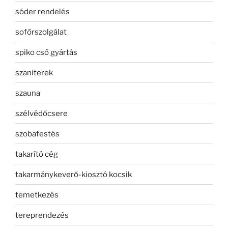
sóder rendelés
sofőrszolgálat
spiko cső gyártás
szaniterek
szauna
szélvédőcsere
szobafestés
takarító cég
takarmánykeverő-kiosztó kocsik
temetkezés
tereprendezés