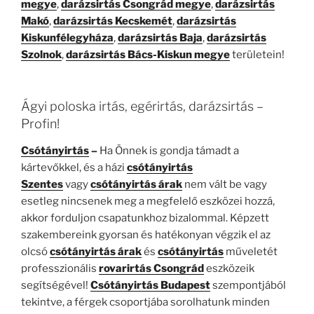
megye
,
darázsirtás Csongrád megye
,
darázsirtás
Makó
,
darázsirtás Kecskemét
,
darázsirtás
Kiskunfélegyháza
,
darázsirtás Baja
,
darázsirtás
Szolnok
,
darázsirtás Bács-Kiskun megye
területein!
Ágyi poloska irtás, egérirtás, darázsirtás –
Profin!
Csótányirtás
–
Ha Önnek is gondja támadt a
kártevőkkel, és a házi
csótányirtás
Szentes
vagy
csótányirtás árak
nem vált be vagy
esetleg nincsenek meg a megfelelő eszközei hozzá,
akkor forduljon csapatunkhoz bizalommal. Képzett
szakembereink gyorsan és hatékonyan végzik el az
olcsó
csótányirtás árak
és
csótányirtás
műveletét
professzionális
rovarirtás Csongrád
eszközeik
segítségével!
Csótányirtás Budapest
szempontjából
tekintve, a férgek csoportjába sorolhatunk minden