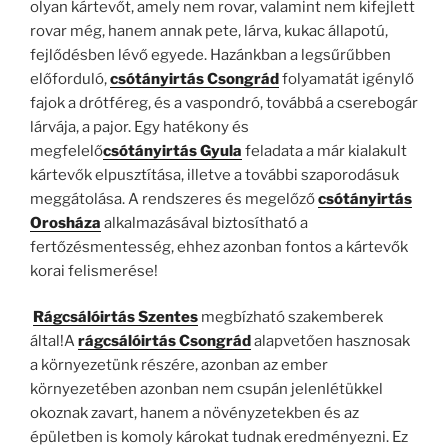
olyan kártevőt, amely nem rovar, valamint nem kifejlett
rovar még, hanem annak pete, lárva, kukac állapotú,
fejlődésben lévő egyede. Hazánkban a legsűrűbben
előforduló,
csótányirtás Csongrád
folyamatát igénylő
fajok a drótféreg, és a vaspondró, továbbá a cserebogár
lárvája, a pajor. Egy hatékony és
megfelelő
csótányirtás Gyula
feladata a már kialakult
kártevők elpusztítása, illetve a további szaporodásuk
meggátolása. A rendszeres és megelőző
csótányirtás
Orosháza
alkalmazásával biztosítható a
fertőzésmentesség, ehhez azonban fontos a kártevők
korai felismerése!
Rágcsálóirtás Szentes
megbízható szakemberek
által!A
rágcsálóirtás Csongrád
alapvetően hasznosak
a környezetünk részére, azonban az ember
környezetében azonban nem csupán jelenlétükkel
okoznak zavart, hanem a növényzetekben és az
épületben is komoly károkat tudnak eredményezni. Ez