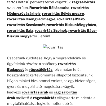
tartós hatású permetszerrel végezzük,
rágcsálóirtás
szakszerűen.
Rovarirtás Békéscsaba
,
rovarirtás
Hódmezővásárhely
,
rovarirtás Békés megye
,
rovarirtás Csongrád megye
,
rovarirtás Makó
,
rovarirtás Kecskemét
,
rovarirtás Kiskunfélegyháza
,
rovarirtás Baja
,
rovarirtás Szolnok
,
rovarirtás Bács-
Kiskun megye
területein!
Csapatunk küldetése, hogy a megrendelőink és
ügyfeleink részére a hatékony
rovarirtás
Budapest
és
rágcsálóirtás
folyamatán felül,
hosszantartó kártevőmentes állapotot biztosítsunk.
Hívjon minket bizalommal emiatt, ha egy biztonságos,
gyors és megbízható megoldásra vágyik,
kedvező
rovarirtás árak
és
rágcsálóirtás
árak
mellett! A
rágcsálóirtás
világszerte mindenfele
megtalálhatóak, a legkellemetlenebb és