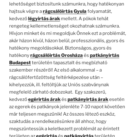
lehetőséget biztosítunk számunkra, hogy hatékonyan
hajtsuk végre a
rágcsálóirtás Gyula
folyamatát,
kedvező
légyirtás árak
mellett. A pókok tehát
rengeteg kellemetlenséget okozhatnak számunkra.
Hívjon minket és mi megoldjuk Önnek ezt a problémát,
akár házon kívül, házon belül, professzionális, gyors és
hatékony megoldásokkal. Biztonságos, gyors és
hatékony
rágcsálóirtás Orosháza
és
patkányirtás
Budapest
területén tapasztalt és megbízható
szakember részéről! Az első alkalommal – a
rágcsálófertőzöttség feltérképezése után –
kihelyezzük, ill. feltöltjük az Uniós szabványnak
megfelelő zárható dobozokat. Egy szakszerű,
kedvező
egérirtás árak
és
patkányirtás árak
esetén
az egerek és patkányok jelenléte 7-10 napot követően
már teljesen megszűnik! Az összes létező eszköz,
szaktudás a rendelkezésünkre áll ahhoz, hogy
megszüntessük a keletkezett problémát az érintett
területen az
egérirtás
és
patkányirtás
területén.