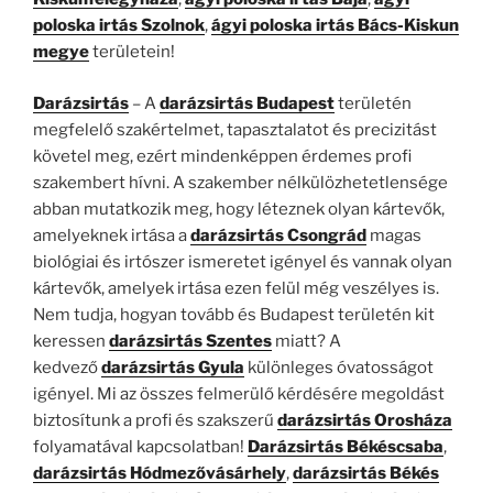
poloska irtás Szolnok
,
ágyi poloska irtás Bács-Kiskun
megye
területein!
Darázsirtás
– A
darázsirtás Budapest
területén
megfelelő szakértelmet, tapasztalatot és precizitást
követel meg, ezért mindenképpen érdemes profi
szakembert hívni. A szakember nélkülözhetetlensége
abban mutatkozik meg, hogy léteznek olyan kártevők,
amelyeknek irtása a
darázsirtás Csongrád
magas
biológiai és irtószer ismeretet igényel és vannak olyan
kártevők, amelyek irtása ezen felül még veszélyes is.
Nem tudja, hogyan tovább és Budapest területén kit
keressen
darázsirtás Szentes
miatt? A
kedvező
darázsirtás Gyula
különleges óvatosságot
igényel. Mi az összes felmerülő kérdésére megoldást
biztosítunk a profi és szakszerű
darázsirtás Orosháza
folyamatával kapcsolatban!
Darázsirtás Békéscsaba
,
darázsirtás Hódmezővásárhely
,
darázsirtás Békés