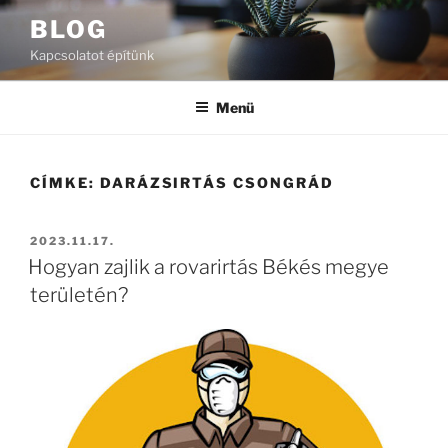
Tartalomhoz
BLOG
Kapcsolatot építünk
Menü
CÍMKE:
DARÁZSIRTÁS CSONGRÁD
BEKÜLDVE:
2023.11.17.
Hogyan zajlik a rovarirtás Békés megye
területén?