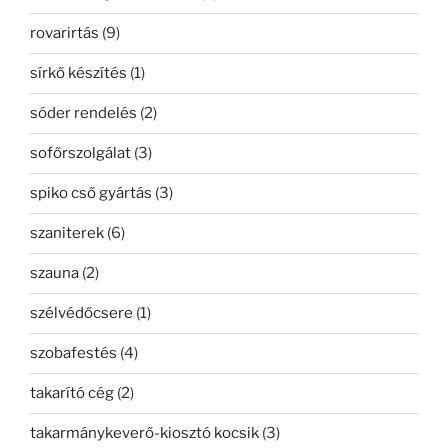
rovarirtás
(9)
sírkő készítés
(1)
sóder rendelés
(2)
sofőrszolgálat
(3)
spiko cső gyártás
(3)
szaniterek
(6)
szauna
(2)
szélvédőcsere
(1)
szobafestés
(4)
takarító cég
(2)
takarmánykeverő-kiosztó kocsik
(3)