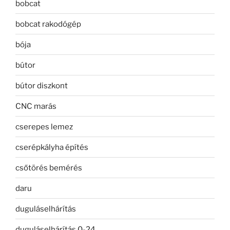
bobcat
bobcat rakodógép
bója
bútor
bútor diszkont
CNC marás
cserepes lemez
cserépkályha építés
csőtörés bemérés
daru
duguláselhárítás
duguláselhárítás 0-24