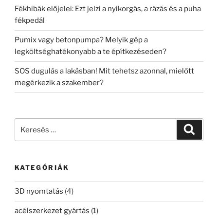
Fékhibák előjelei: Ezt jelzi a nyikorgás, a rázás és a puha
fékpedál
Pumix vagy betonpumpa? Melyik gép a
legköltséghatékonyabb a te építkezéseden?
SOS dugulás a lakásban! Mit tehetsz azonnal, mielőtt
megérkezik a szakember?
Keresés
Keresé
a
következő
kifejezésre:
KATEGÓRIÁK
3D nyomtatás
(4)
acélszerkezet gyártás
(1)