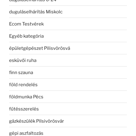
duguláselhárítás Miskolc
Ecom Testvérek
Egyéb kategória
épületgépészet Pilisvörösvá
esküvői ruha
finn szauna
föld rendelés
földmunka Pécs
fűtésszerelés
gázkészülék Pilsivörösvár
gépi aszfaltozás