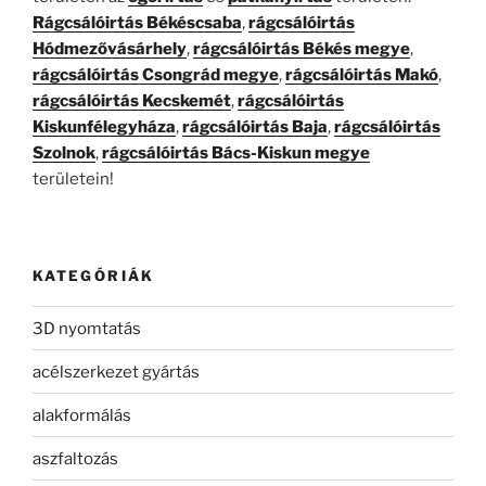
Rágcsálóirtás Békéscsaba
,
rágcsálóirtás
Hódmezővásárhely
,
rágcsálóirtás Békés megye
,
rágcsálóirtás Csongrád megye
,
rágcsálóirtás Makó
,
rágcsálóirtás Kecskemét
,
rágcsálóirtás
Kiskunfélegyháza
,
rágcsálóirtás Baja
,
rágcsálóirtás
Szolnok
,
rágcsálóirtás Bács-Kiskun megye
területein!
KATEGÓRIÁK
3D nyomtatás
acélszerkezet gyártás
alakformálás
aszfaltozás