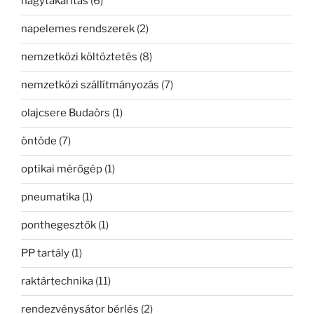
nagytakarítás
(6)
napelemes rendszerek
(2)
nemzetközi költöztetés
(8)
nemzetközi szállítmányozás
(7)
olajcsere Budaörs
(1)
öntöde
(7)
optikai mérőgép
(1)
pneumatika
(1)
ponthegesztők
(1)
PP tartály
(1)
raktártechnika
(11)
rendezvénysátor bérlés
(2)