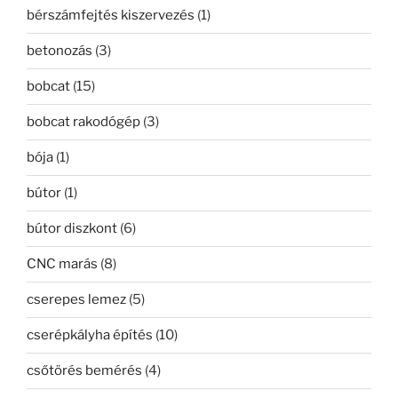
bérszámfejtés kiszervezés
(1)
betonozás
(3)
bobcat
(15)
bobcat rakodógép
(3)
bója
(1)
bútor
(1)
bútor diszkont
(6)
CNC marás
(8)
cserepes lemez
(5)
cserépkályha építés
(10)
csőtörés bemérés
(4)