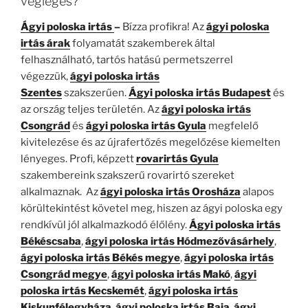
végleges?
Ágyi poloska irtás
–
Bízza profikra! Az
ágyi poloska
irtás árak
folyamatát szakemberek által
felhasználható, tartós hatású permetszerrel
végezzük,
ágyi poloska irtás
Szentes
szakszerűen.
Ágyi poloska irtás
Budapest
és
az ország teljes területén. Az
ágyi poloska irtás
Csongrád
és
ágyi poloska irtás Gyula
megfelelő
kivitelezése és az újrafertőzés megelőzése kiemelten
lényeges. Profi, képzett
rovarirtás Gyula
szakembereink szakszerű rovarirtó szereket
alkalmaznak. Az
ágyi poloska irtás Orosháza
alapos
körültekintést követel meg, hiszen az ágyi poloska egy
rendkívül jól alkalmazkodó élőlény.
Ágyi poloska irtás
Békéscsaba
,
ágyi poloska irtás Hódmezővásárhely
,
ágyi poloska irtás Békés megye
,
ágyi poloska irtás
Csongrád megye
,
ágyi poloska irtás Makó
,
ágyi
poloska irtás Kecskemét
,
ágyi poloska irtás
Kiskunfélegyháza
,
ágyi poloska irtás Baja
,
ágyi