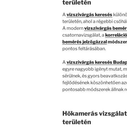
területén
A
vízszivárgás keresés
különö
területén, ahol a régebbi cső
A modern
vízszivárgás bemé
csatornavizsgálat, a
korreláci
bemérés jelzőgázzal
módsze
pontos feltárásában.
A
vízszivárgás keresés Buda
egyre nagyobb igényt mutat, m
sérülnek, és gyors beavatkozá
fejlődésének köszönhetően a
pontosabb módszerek állnak r
Hőkamerás vizsgálat
területén