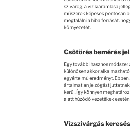
szivárog, a víz kiáramlása jelle
műszerek képesek pontosan bem
megtalálni a hiba forrását, hog
környezetét.
Csőtörés bemérés je
Egy további hasznos módszer
különösen akkor alkalmazható
egyértelmű eredményt. Ebben a
ártalmatlan jelzőgázt juttatnak
kerül. Így könnyen meghatározh
alatt húzódó vezetékek esetén 
Vízszivárgás keresé