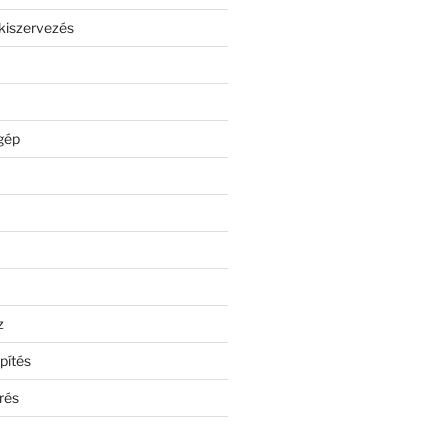
kiszervezés
gép
z
pítés
rés