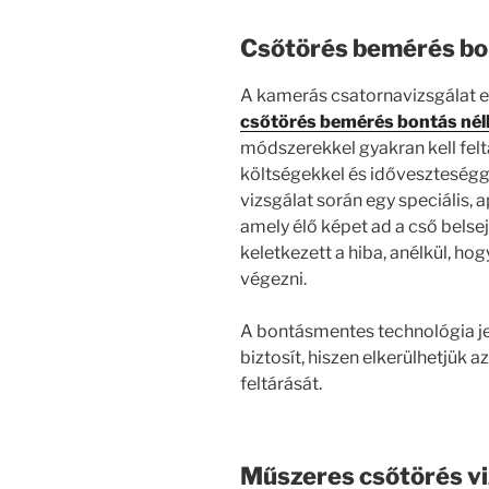
Csőtörés bemérés bo
A kamerás csatornavizsgálat e
csőtörés bemérés bontás nél
módszerekkel gyakran kell felt
költségekkel és időveszteségg
vizsgálat során egy speciális, 
amely élő képet ad a cső belse
keletkezett a hiba, anélkül, ho
végezni.
A bontásmentes technológia je
biztosít, hiszen elkerülhetjük a
feltárását.
Műszeres csőtörés vi