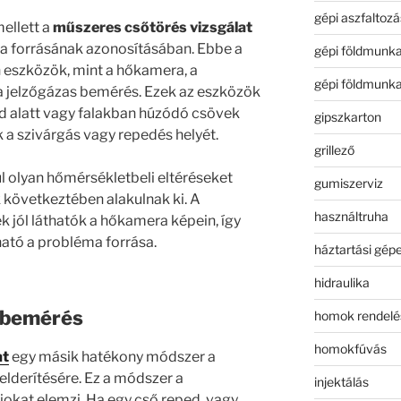
gépi aszfaltozá
ellett a
műszeres csőtörés vizsgálat
iba forrásának azonosításában. Ebbe a
gépi földmunk
n eszközök, mint a hőkamera, a
gépi földmunk
a jelzőgázas bemérés. Ezek az eszközök
öld alatt vagy falakban húzódó csövek
gipszkarton
 a szivárgás vagy repedés helyét.
grillező
l olyan hőmérsékletbeli eltéréseket
gumiszerviz
 következtében alakulnak ki. A
használtruha
tek jól láthatók a hőkamera képein, így
ató a probléma forrása.
háztartási gép
hidraulika
s bemérés
homok rendelé
homokfúvás
at
egy másik hatékony módszer a
elderítésére. Ez a módszer a
injektálás
okat elemzi. Ha egy cső reped, vagy