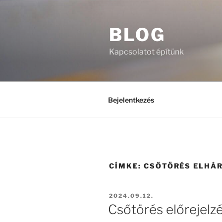
Tartalomhoz
BLOG
Kapcsolatot építünk
Bejelentkezés
CÍMKE:
CSŐTÖRÉS ELHÁR
BEKÜLDVE:
2024.09.12.
Csőtörés előrejelz