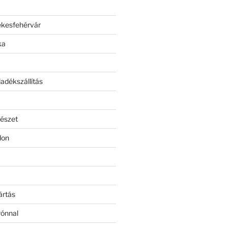
ékesfehérvár
ka
adékszállítás
észet
lon
ártás
rónnal