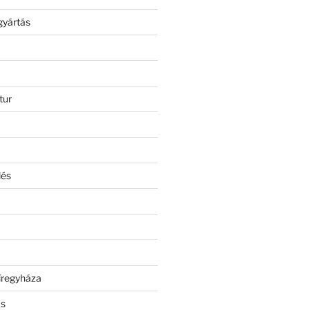
gyártás
tur
lés
íregyháza
ás