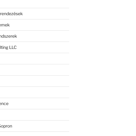
erendezések
lemek
endszerek
ting LLC
ence
Sopron