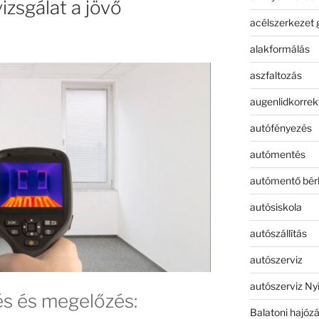
zsgálat a jövő
acélszerkezet 
alakformálás
aszfaltozás
augenlidkorrek
autófényezés
autómentés
autómentő bér
autósiskola
autószállítás
autószerviz
autószerviz Ny
és és megelőzés:
Balatoni hajóz