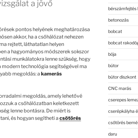
zsgálat a jövő
bérszámfejtés 
betonozás
törések pontos helyének meghatározása
bobcat
önösen akkor, ha a csőhálózat nehezen
bobcat rakodó
a rejtett, láthatatlan helyen
ekben a hagyományos módszerek sokszor
bója
ntási munkálatokra lenne szükség, hogy
bútor
 a modern technológia segítségével ma
nyabb megoldás: a
kamerás
bútor diszkont
CNC marás
orradalmi megoldás, amely lehetővé
cserepes leme
ozzuk a csőhálózatban keletkezett
ség lenne bontásra. De miért is
cserépkályha é
ani, és hogyan segítheti a
csőtörés
csőtörés bemé
daru