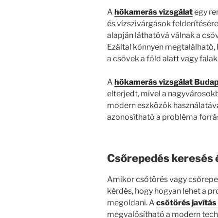
A
hőkamerás vizsgálat
egy re
és vízszivárgások felderítésér
alapján láthatóvá válnak a csö
Ezáltal könnyen megtalálható, h
a csövek a föld alatt vagy fala
A
hőkamerás vizsgálat Buda
elterjedt, mivel a nagyvárosok
modern eszközök használatáva
azonosítható a probléma forrás
Csőrepedés keresés é
Amikor csőtörés vagy csőreped
kérdés, hogy hogyan lehet a p
megoldani. A
csőtörés javítás
megvalósítható a modern tech