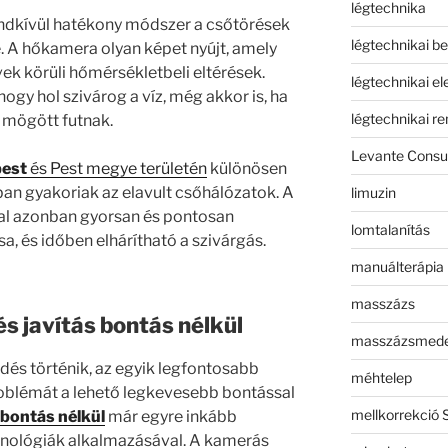
légtechnika
ndkívül hatékony módszer a csőtörések
légtechnikai b
e. A hőkamera olyan képet nyújt, amely
vek körüli hőmérsékletbeli eltérések.
légtechnikai e
ogy hol szivárog a víz, még akkor is, ha
légtechnikai r
k mögött futnak.
Levante Consul
pest
és Pest megye területén
különösen
ban gyakoriak az elavult csőhálózatok. A
limuzin
l azonban gyorsan és pontosan
lomtalanítás
a, és időben elhárítható a szivárgás.
manuálterápia
masszázs
s javítás bontás nélkül
masszázsmed
és történik, az egyik legfontosabb
méhtelep
roblémát a lehető legkevesebb bontással
mellkorrekció 
 bontás nélkül
már egyre inkább
nológiák alkalmazásával. A kamerás