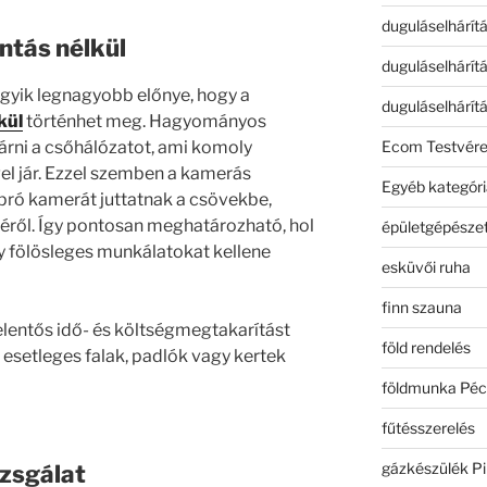
duguláselhárít
ntás nélkül
duguláselhárít
gyik legnagyobb előnye, hogy a
duguláselhárít
kül
történhet meg. Hagyományos
Ecom Testvér
árni a csőhálózatot, ami komoly
el jár. Ezzel szemben a kamerás
Egyéb kategóri
apró kamerát juttatnak a csövekbe,
jéről. Így pontosan meghatározható, hol
épületgépészet
gy fölösleges munkálatokat kellene
esküvői ruha
finn szauna
lentős idő- és költségmegtakarítást
föld rendelés
z esetleges falak, padlók vagy kertek
földmunka Péc
fűtésszerelés
gázkészülék Pi
zsgálat