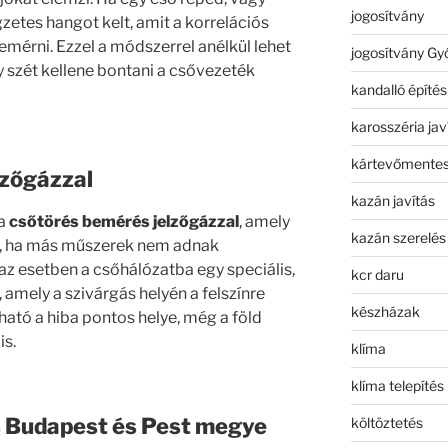
jogosítvány
gzetes hangot kelt, amit a korrelációs
érni. Ezzel a módszerrel anélkül lehet
jogosítvány Gy
y szét kellene bontani a csővezeték
kandalló építés
karosszéria jav
kártevőmentes
lzőgázzal
kazán javítás
 a
csőtörés bemérés jelzőgázzal
, amely
kazán szerelés
, ha más műszerek nem adnak
z esetben a csőhálózatba egy speciális,
kcr daru
, amely a szivárgás helyén a felszínre
készházak
ató a hiba pontos helye, még a föld
is.
klíma
klíma telepítés
s Budapest és Pest megye
költöztetés