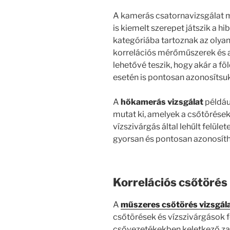
A kamerás csatornavizsgálat m
is kiemelt szerepet játszik a h
kategóriába tartoznak az olya
korrelációs mérőműszerek és 
lehetővé teszik, hogy akár a f
esetén is pontosan azonosítsuk
A
hőkamerás vizsgálat
példáu
mutat ki, amelyek a csőtörések
vízszivárgás által lehűlt felüle
gyorsan és pontosan azonosíth
Korrelációs csőtöré
A
műszeres csőtörés vizsgál
csőtörések és vízszivárgások f
csővezetékekben keletkező zaj