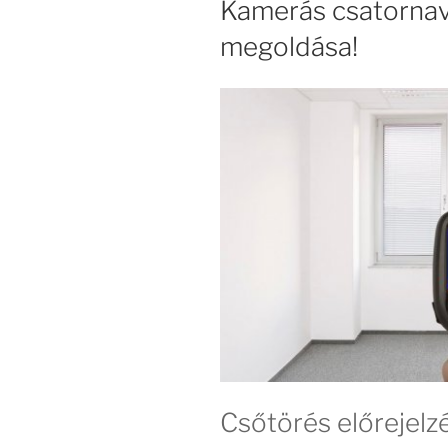
Kamerás csatornavi
megoldása!
Csőtörés előrejelz