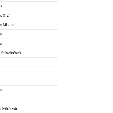
ás
ás 0-24
ás Miskolc
ek
a
 Pilisvörösvá
s
lsivörösvár