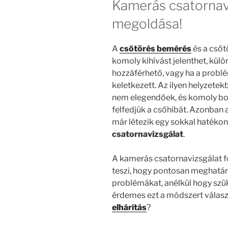
Kamerás csatornavi
megoldása!
A
csőtörés bemérés
és a cső
komoly kihívást jelenthet, kül
hozzáférhető, vagy ha a problém
keletkezett. Az ilyen helyzet
nem elegendőek, és komoly bo
felfedjük a csőhibát. Azonban
már létezik egy sokkal hatéko
csatornavizsgálat
.
A kamerás csatornavizsgálat f
teszi, hogy pontosan meghatár
problémákat, anélkül hogy szük
érdemes ezt a módszert választ
elhárítás
?