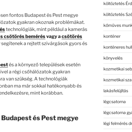
költöztetés Érd
költöztetés Sz
sen fontos Budapest és Pest megye
hálózatok gyakran okoznak problémákat.
kőműves mun
rés
technológiák, mint például a kamerás
konténer
ós csőtörés bemérés
vagy a
csőtörés
r
segítenek a rejtett szivárgások gyors és
konténeres hull
könyvelés
pest
és a környező települések esetén
kozmetikai seb
ivel a régi csőhálózatok gyakran
sra van szükség. A technológiák
kozmetikai sza
zonban ma már sokkal hatékonyabb és
lakásfelújítás
endelkezésre, mint korábban.
légcsatorna
légcsatorna gy
 Budapest és Pest megye
légi felmérés d