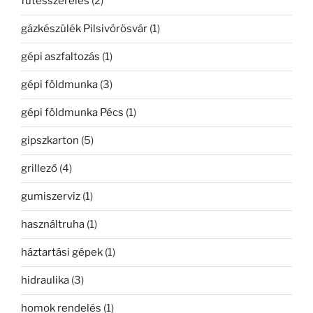
fűtésszerelés
(2)
gázkészülék Pilsivörösvár
(1)
gépi aszfaltozás
(1)
gépi földmunka
(3)
gépi földmunka Pécs
(1)
gipszkarton
(5)
grillező
(4)
gumiszerviz
(1)
használtruha
(1)
háztartási gépek
(1)
hidraulika
(3)
homok rendelés
(1)