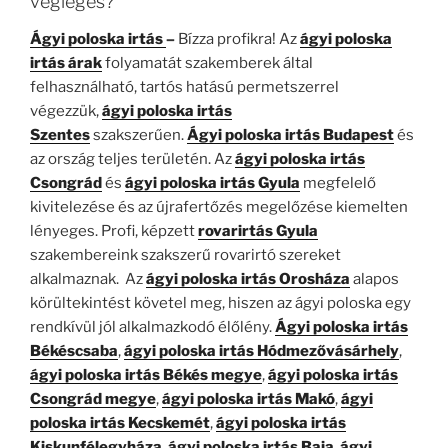
végleges?
Ágyi poloska irtás
–
Bízza profikra! Az
ágyi poloska
irtás árak
folyamatát szakemberek által
felhasználható, tartós hatású permetszerrel
végezzük,
ágyi poloska irtás
Szentes
szakszerűen.
Ágyi poloska irtás
Budapest
és
az ország teljes területén. Az
ágyi poloska irtás
Csongrád
és
ágyi poloska irtás Gyula
megfelelő
kivitelezése és az újrafertőzés megelőzése kiemelten
lényeges. Profi, képzett
rovarirtás Gyula
szakembereink szakszerű rovarirtó szereket
alkalmaznak. Az
ágyi poloska irtás Orosháza
alapos
körültekintést követel meg, hiszen az ágyi poloska egy
rendkívül jól alkalmazkodó élőlény.
Ágyi poloska irtás
Békéscsaba
,
ágyi poloska irtás Hódmezővásárhely
,
ágyi poloska irtás Békés megye
,
ágyi poloska irtás
Csongrád megye
,
ágyi poloska irtás Makó
,
ágyi
poloska irtás Kecskemét
,
ágyi poloska irtás
Kiskunfélegyháza
,
ágyi poloska irtás Baja
,
ágyi