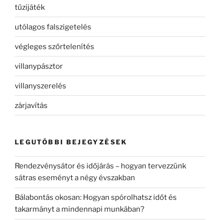
tűzijáték
utólagos falszigetelés
végleges szőrtelenítés
villanypásztor
villanyszerelés
zárjavítás
LEGUTÓBBI BEJEGYZÉSEK
Rendezvénysátor és időjárás – hogyan tervezzünk
sátras eseményt a négy évszakban
Bálabontás okosan: Hogyan spórolhatsz időt és
takarmányt a mindennapi munkában?