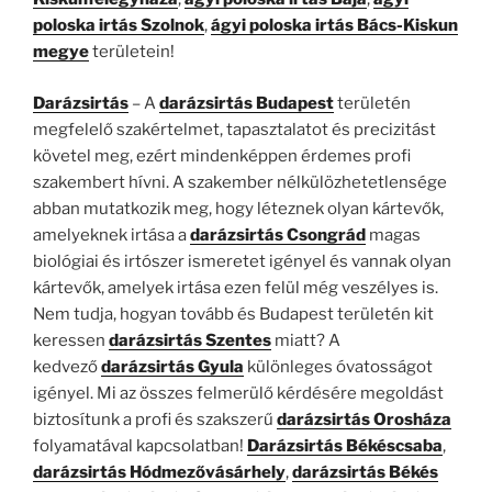
poloska irtás Szolnok
,
ágyi poloska irtás Bács-Kiskun
megye
területein!
Darázsirtás
– A
darázsirtás Budapest
területén
megfelelő szakértelmet, tapasztalatot és precizitást
követel meg, ezért mindenképpen érdemes profi
szakembert hívni. A szakember nélkülözhetetlensége
abban mutatkozik meg, hogy léteznek olyan kártevők,
amelyeknek irtása a
darázsirtás Csongrád
magas
biológiai és irtószer ismeretet igényel és vannak olyan
kártevők, amelyek irtása ezen felül még veszélyes is.
Nem tudja, hogyan tovább és Budapest területén kit
keressen
darázsirtás Szentes
miatt? A
kedvező
darázsirtás Gyula
különleges óvatosságot
igényel. Mi az összes felmerülő kérdésére megoldást
biztosítunk a profi és szakszerű
darázsirtás Orosháza
folyamatával kapcsolatban!
Darázsirtás Békéscsaba
,
darázsirtás Hódmezővásárhely
,
darázsirtás Békés