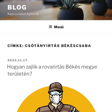
Tartalomhoz
BLOG
Kapcsolatot építünk
Menü
CÍMKE:
CSÓTÁNYIRTÁS BÉKÉSCSABA
BEKÜLDVE:
2023.11.17.
Hogyan zajlik a rovarirtás Békés megye
területén?