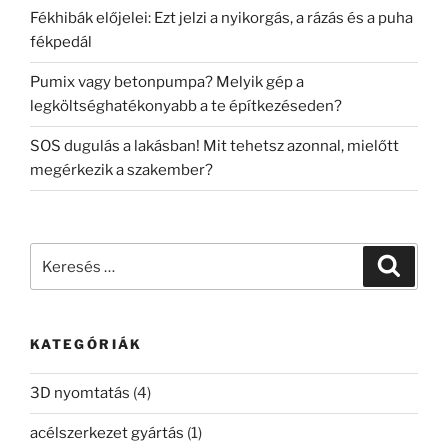
Fékhibák előjelei: Ezt jelzi a nyikorgás, a rázás és a puha
fékpedál
Pumix vagy betonpumpa? Melyik gép a
legköltséghatékonyabb a te építkezéseden?
SOS dugulás a lakásban! Mit tehetsz azonnal, mielőtt
megérkezik a szakember?
Keresés
Keresé
a
következő
kifejezésre:
KATEGÓRIÁK
3D nyomtatás
(4)
acélszerkezet gyártás
(1)