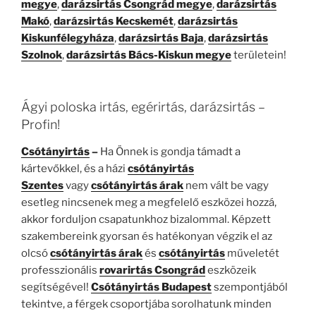
megye
,
darázsirtás Csongrád megye
,
darázsirtás
Makó
,
darázsirtás Kecskemét
,
darázsirtás
Kiskunfélegyháza
,
darázsirtás Baja
,
darázsirtás
Szolnok
,
darázsirtás Bács-Kiskun megye
területein!
Ágyi poloska irtás, egérirtás, darázsirtás –
Profin!
Csótányirtás
–
Ha Önnek is gondja támadt a
kártevőkkel, és a házi
csótányirtás
Szentes
vagy
csótányirtás árak
nem vált be vagy
esetleg nincsenek meg a megfelelő eszközei hozzá,
akkor forduljon csapatunkhoz bizalommal. Képzett
szakembereink gyorsan és hatékonyan végzik el az
olcsó
csótányirtás árak
és
csótányirtás
műveletét
professzionális
rovarirtás Csongrád
eszközeik
segítségével!
Csótányirtás Budapest
szempontjából
tekintve, a férgek csoportjába sorolhatunk minden