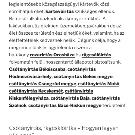
legjelentősebb közegészségügyi kártevők közé
sorolhatjuk őket,
kártevőirtás
szükséges ellenük.
Remekül alkalmazkodnak a környezetükhöz. A
lakásokban, üzletekben, üzemekben, gyárakban de az
élet összes területén észlelhetjük őket, valamint, ha az
életfeltételek kedveznek nekik. Cégünk célja, hogy a
megrendelőink és ügyfeleink részére a
hatékony
rovarirtás Orosháza
és
rágcsálóirtás
folyamatán felül, hosszantartó állapotot biztosítsunk.
Csótányirtás Békéscsaba
,
csótányirtás
Hódmezővásárhely
,
csótányirtás Békés megye
,
csótányirtás Csongrád megye
,
csótányirtás Makó
,
csótányirtás Kecskemét
,
csótányirtás
Kiskunfélegyháza
,
csótányirtás Baja
,
csótányirtás
Szolnok
,
csótányirtás Bács-Kiskun megye
területein!
Csótányirtás, rágcsálóirtás – Hogyan legyen