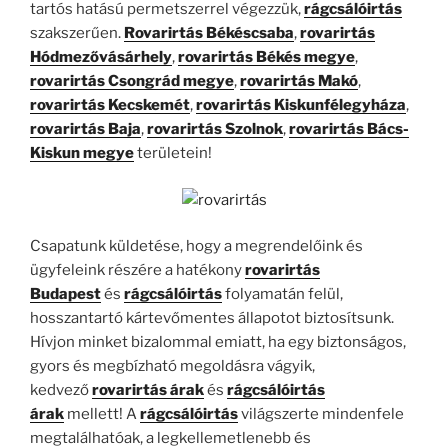
tartós hatású permetszerrel végezzük,
rágcsálóirtás
szakszerűen.
Rovarirtás Békéscsaba
,
rovarirtás
Hódmezővásárhely
,
rovarirtás Békés megye
,
rovarirtás Csongrád megye
,
rovarirtás Makó
,
rovarirtás Kecskemét
,
rovarirtás Kiskunfélegyháza
,
rovarirtás Baja
,
rovarirtás Szolnok
,
rovarirtás Bács-
Kiskun megye
területein!
Csapatunk küldetése, hogy a megrendelőink és
ügyfeleink részére a hatékony
rovarirtás
Budapest
és
rágcsálóirtás
folyamatán felül,
hosszantartó kártevőmentes állapotot biztosítsunk.
Hívjon minket bizalommal emiatt, ha egy biztonságos,
gyors és megbízható megoldásra vágyik,
kedvező
rovarirtás árak
és
rágcsálóirtás
árak
mellett! A
rágcsálóirtás
világszerte mindenfele
megtalálhatóak, a legkellemetlenebb és