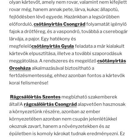
olyan kártevőt, amely nem rovar, valamint nem kifejlett
rovar még, hanem annak pete, lárva, kukac állapotú,
fejlődésben lévő egyede. Hazánkban a legsűrűbben
előforduló,
csótányirtás Csongrád
folyamatát igénylő
fajok a drótféreg, és a vaspondró, továbbá a cserebogár
lárvája, a pajor. Egy hatékony és
megfelelő
csótányirtás Gyula
feladata a már kialakult
kártevők elpusztítása, illetve a további szaporodásuk
meggátolása. A rendszeres és megelőző
csótányirtás
Orosháza
alkalmazásával biztosítható a
fertőzésmentesség, ehhez azonban fontos a kártevők
korai felismerése!
Rágcsálóirtás Szentes
megbízható szakemberek
által!A
rágcsálóirtás Csongrád
alapvetően hasznosak
a környezetünk részére, azonban az ember
környezetében azonban nem csupán jelenlétükkel
okoznak zavart, hanem a növényzetekben és az
épületben is komoly károkat tudnak eredményezni. Ez