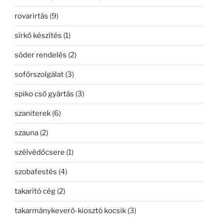
rovarirtás
(9)
sírkő készítés
(1)
sóder rendelés
(2)
sofőrszolgálat
(3)
spiko cső gyártás
(3)
szaniterek
(6)
szauna
(2)
szélvédőcsere
(1)
szobafestés
(4)
takarító cég
(2)
takarmánykeverő-kiosztó kocsik
(3)