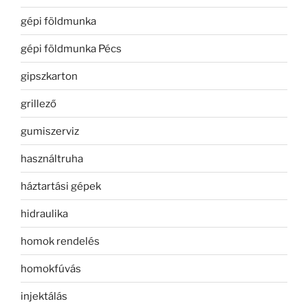
gépi földmunka
gépi földmunka Pécs
gipszkarton
grillező
gumiszerviz
használtruha
háztartási gépek
hidraulika
homok rendelés
homokfúvás
injektálás