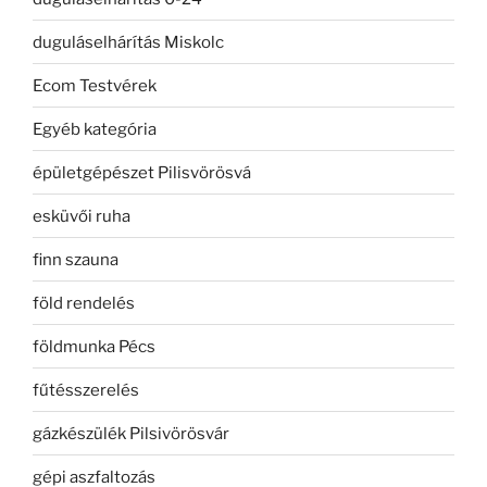
duguláselhárítás Miskolc
Ecom Testvérek
Egyéb kategória
épületgépészet Pilisvörösvá
esküvői ruha
finn szauna
föld rendelés
földmunka Pécs
fűtésszerelés
gázkészülék Pilsivörösvár
gépi aszfaltozás