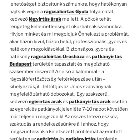
lehetőséget biztosítunk számunkra, hogy hatékonyan
hajtsuk végre a
rágcsálóirtás Gyula
folyamatát,
kedvező
légyirtás árak
mellett. A pókok tehát
rengeteg kellemetlenséget okozhatnak számunkra.
Hívjon minket és mi megoldjuk Önnek ezt a problémát,
akár házon kívül, házon belül, professzionális, gyors és
hatékony megoldásokkal. Biztonságos, gyors és
hatékony
rágcsálóirtás Orosháza
és
patkányirtás
Budapest
területén tapasztalt és megbízható
szakember részéről! Az első alkalommal – a
rágcsálófertőzöttség feltérképezése után –
kihelyezzük, ill. feltöltjük az Uniós szabványnak
megfelelő zárható dobozokat. Egy szakszerű,
kedvező
egérirtás árak
és
patkányirtás árak
esetén
az egerek és patkányok jelenléte 7-10 napot követően
már teljesen megszűnik! Az összes létező eszköz,
szaktudás a rendelkezésünkre áll ahhoz, hogy
megszüntessük a keletkezett problémát az érintett
területen az
egérirtás
és
patkányirtás
területén.