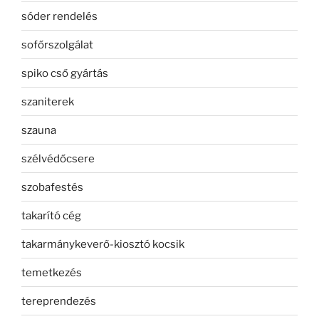
sóder rendelés
sofőrszolgálat
spiko cső gyártás
szaniterek
szauna
szélvédőcsere
szobafestés
takarító cég
takarmánykeverő-kiosztó kocsik
temetkezés
tereprendezés