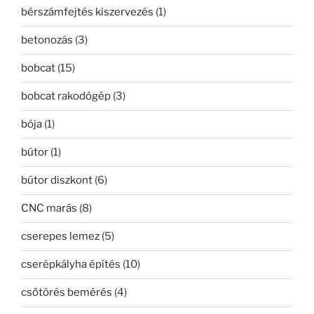
bérszámfejtés kiszervezés
(1)
betonozás
(3)
bobcat
(15)
bobcat rakodógép
(3)
bója
(1)
bútor
(1)
bútor diszkont
(6)
CNC marás
(8)
cserepes lemez
(5)
cserépkályha építés
(10)
csőtörés bemérés
(4)