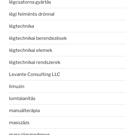
légcsatorna gyártás
légi felmérés drónnal
légtechnika
légtechnikai berendezések
légtechnikai elemek
légtechnikai rendszerek
Levante Consulting LLC
limuzin
lomtalanítás
manuálterápia
masszázs
masszázsmedence