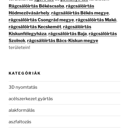
Rágcsálóirtás Békéscsaba
,
rágcsálóirtás
Hódmezővásárhely
,
rágcsálóirtás Békés megye
,
rágcsálóirtás Csongrád megye
,
rágcsálóirtás Makó
,
rágcsálóirtás Kecskemét
,
rágcsálóirtás
Kiskunfélegyháza
,
rágcsálóirtás Baja
,
rágcsálóirtás
Szolnok
,
rágcsálóirtás Bács-Kiskun megye
területein!
KATEGÓRIÁK
3D nyomtatás
acélszerkezet gyártás
alakformálás
aszfaltozás