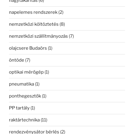
nagytakarítás
(6)
napelemes rendszerek
(2)
nemzetközi költöztetés
(8)
nemzetközi szállítmányozás
(7)
olajcsere Budaörs
(1)
öntöde
(7)
optikai mérőgép
(1)
pneumatika
(1)
ponthegesztők
(1)
PP tartály
(1)
raktártechnika
(11)
rendezvénysátor bérlés
(2)