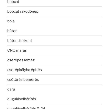
bobcat
bobcat rakodógép
bója
bútor
bútor diszkont
CNC marás
cserepes lemez
cserépkályha építés
csőtörés bemérés
daru
duguláselhárítás
duguláselhárítás 0-24