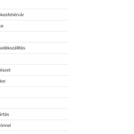
ékesfehérvár
ka
adékszállítás
észet
lon
ártás
rónnal