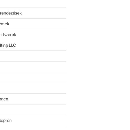
erendezések
lemek
endszerek
ting LLC
ence
Sopron