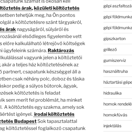
csapatunk számát is okosan kell
gépi aszfaltozá
ltöztetés árak
,
közületi költöztetés
setben tehetjük meg, ha Ön pontos
gépi földmunk
olgál a költöztetésre szánt tárgyakról,
gépi földmunk
és árak
nagyságáról, súlyáról és
ozásánál elsődleges figyelembe vett
gipszkarton
 előre kalkulálható létrejövő költségek
grillező
dni ügyfeleink számára.
Raktározás
kalkulálással vagyunk jelen a költöztetői
gumiszerviz
 akár a teljes ház költöztetésének az
használtruha
 partnert, csapatunk készséggel áll a
etben csak néhány polc, doboz és táska
háztartási gép
máskor pedig a súlyos bútorok, ágyak,
zések költöztetés is feladat
hidraulika
ik sem merít fel problémát, ha minket
homok rendelé
l. A költöztetés egy szakma, amely sok
áértést igényel.
irodai költöztetés
homokfúvás
öztetés Budapest
Sok tapasztalattal
injektálás
lag költöztetéssel foglalkozó csapatunk