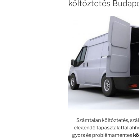
költöztetés Budap
Számtalan költöztetés, szá
elegendő tapasztalattal ahho
gyors és problémamentes
kö