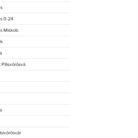
ás
ás 0-24
ás Miskolc
ek
a
 Pilisvörösvá
s
lsivörösvár