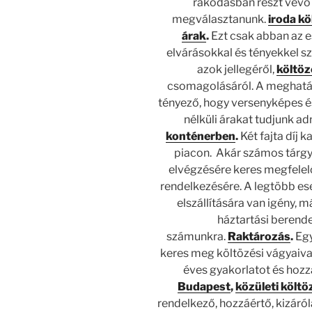
rakodásban részt vevő 
megválasztanunk.
iroda kö
árak
.
Ezt csak abban az e
elvárásokkal és tényekkel sz
azok jellegéről,
költöz
csomagolásáról. A meghatár
tényező, hogy versenyképes és
nélküli árakat tudjunk a
konténerben
.
Két fajta díj 
piacon. Akár számos tárgy,
elvégzésére keres megfelelő
rendelkezésére.
A legtöbb es
elszállítására van igény, 
háztartási berende
számunkra.
Raktározás
.
Egy
keres meg költözési vágyaiva
éves gyakorlatot és hozz
Budapest
,
közületi költ
rendelkező, hozzáértő, kizáró