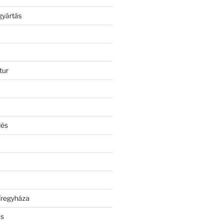
gyártás
tur
lés
íregyháza
ás