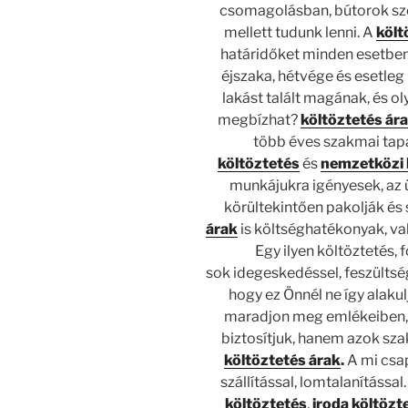
csomagolásban, bútorok szét
mellett tudunk lenni. A
költ
határidőket minden esetben 
éjszaka, hétvége és esetle
lakást talált magának, és o
megbízhat?
költöztetés ár
több éves szakmai tapa
költöztetés
és
nemzetközi 
munkájukra igényesek, az 
körültekintően pakolják és 
árak
is költséghatékonyak, va
Egy ilyen költöztetés,
sok idegeskedéssel, feszültség
hogy ez Önnél ne így alaku
maradjon meg emlékeiben, h
biztosítjuk, hanem azok sz
költöztetés árak
.
A mi csa
szállítással, lomtalanításs
költöztetés
,
iroda költözt