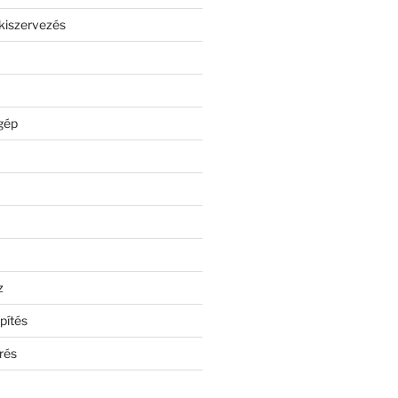
kiszervezés
gép
z
pítés
rés