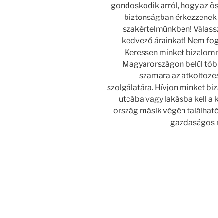
gondoskodik arról, hogy az ö
biztonságban érkezzenek 
szakértelmünkben! Válassz
kedvező árainkat! Nem fog
Keressen minket bizalomm
Magyarországon belül töb
számára az átköltözés
szolgálatára. Hívjon minket bi
utcába vagy lakásba kell a k
ország másik végén található 
gazdaságos m