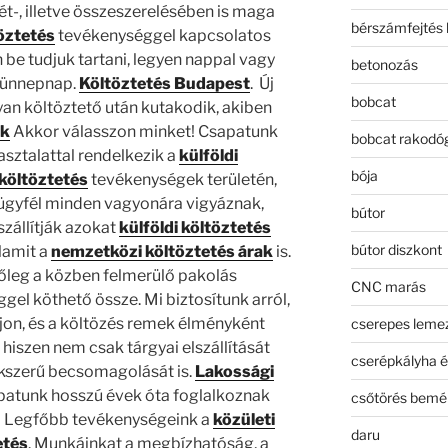
-, illetve összeszerelésében is maga
bérszámfejtés 
öztetés
tevékenységgel kapcsolatos
be tudjuk tartani, legyen nappal vagy
betonozás
g ünnepnap.
Költöztetés Budapest
. Új
bobcat
lyan költöztető után kutakodik, akiben
ak
Akkor válasszon minket! Csapatunk
bobcat rakodó
sztalattal rendelkezik a
külföldi
bója
költöztetés
tevékenységek területén,
ügyfél minden vagyonára vigyáznak,
bútor
szállítják azokat
külföldi költöztetés
bútor diszkont
lamit a
nemzetközi költöztetés árak
is.
 főleg a közben felmerülő pakolás
CNC marás
gel köthető össze. Mi biztosítunk arról,
ljon, és a költözés remek élményként
cserepes leme
iszen nem csak tárgyai elszállítását
cserépkályha é
akszerű becsomagolását is.
Lakossági
patunk hosszú évek óta foglalkoznak
csőtörés bemé
al. Legfőbb tevékenységeink a
közületi
daru
etés
. Munkáinkat a megbízhatóság, a