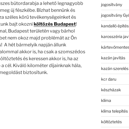
sszes bútordarabja a lehető legnagyobb
jogosítvány
meg új fészkébe. Bízhat bennünk és
jogosítvány Gy
a széles körű tevékenységeinket és
unk bajt okozni
költözés Budapest
!
kandalló építés
al, Budapest területén vagy bárhol
karosszéria jav
bet nem okoz majd problémát az Ön
! A hét bármelyik napján állunk
kártevőmentes
zalommal akkor is, ha csak a szomszédos
kazán javítás
öltöztetés és keressen akkor is, ha az
a cél. Kiváló kilométer díjainknak hála,
kazán szerelés
egoldást biztosítunk.
kcr daru
készházak
klíma
klíma telepítés
költöztetés