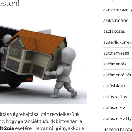
esten!
acélszerkezet 
alakformálás
aszfaltozás
augenlidkorrek
autófényezés
autómentés
autómentő bér
autósiskola
autószállítás
autószerviz
llítás végrehajtása után rendelkezünk
autószerviz Ny
z, hogy garanciát tudunk biztosítani a
ltözés
esetére. Ha van rá igény, akkor a
Balatoni hajóz