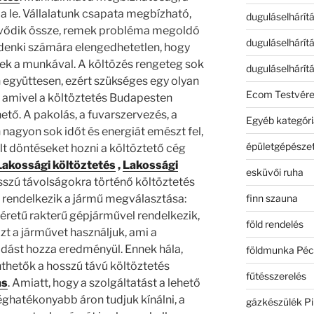
ja le. Vállalatunk csapata megbízható,
duguláselhárít
vődik össze, remek probléma megoldó
duguláselhárít
denki számára elengedhetetlen, hogy
ek a munkával. A költözés rengeteg sok
duguláselhárít
együttesen, ezért szükséges egy olyan
Ecom Testvér
i, amivel a költöztetés Budapesten
tő. A pakolás, a fuvarszervezés, a
Egyéb kategóri
agyon sok időt és energiát emészt fel,
épületgépészet
lt döntéseket hozni a költöztető cég
Lakossági költöztetés
,
Lakossági
esküvői ruha
szú távolságokra történő költöztetés
finn szauna
l rendelkezik a jármű megválasztása:
retű rakterű gépjárművel rendelkezik,
föld rendelés
zt a járművet használjuk, ami a
ást hozza eredményül. Ennek hála,
földmunka Péc
hetők a hosszú távú költöztetés
fűtésszerelés
ás
. Amiatt, hogy a szolgáltatást a lehető
ghatékonyabb áron tudjuk kínálni, a
gázkészülék Pi