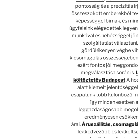
pontosság és a precizitás ír
összeszokott emberekből te
képességgel bírnak, és min
ügyfeleink elégedettek legyen
munkával és nehézséggel jön 
szolgáltatást választan
gördülékenyen végbe vihe
kicsomagolás összességében n
ezért fontos jól meggondo
megválasztása során is.
költöztetés Budapest
A hos
alatt kiemelt jelentőségge
csapatunk több különböző mé
így minden esetben a
leggazdaságosabb megold
eredményesen csökkent
árai.
Áruszállítás
,
csomagol
legkedvezőbb és legköltsé