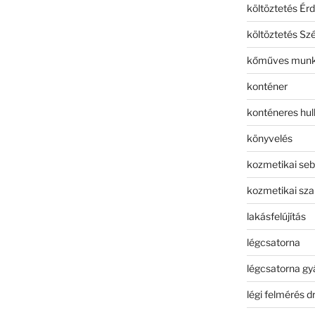
költöztetés Érd
költöztetés Sz
kőműves mun
konténer
konténeres hull
könyvelés
kozmetikai seb
kozmetikai sza
lakásfelújítás
légcsatorna
légcsatorna gy
légi felmérés d