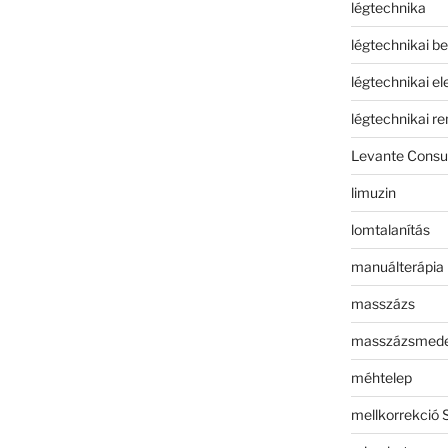
légtechnika
légtechnikai b
légtechnikai e
légtechnikai r
Levante Consul
limuzin
lomtalanítás
manuálterápia
masszázs
masszázsmed
méhtelep
mellkorrekció 