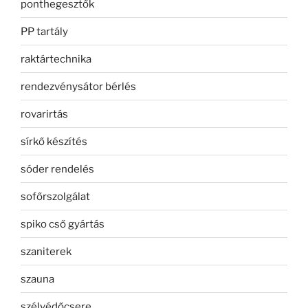
ponthegesztők
PP tartály
raktártechnika
rendezvénysátor bérlés
rovarirtás
sírkő készítés
sóder rendelés
sofőrszolgálat
spiko cső gyártás
szaniterek
szauna
szélvédőcsere