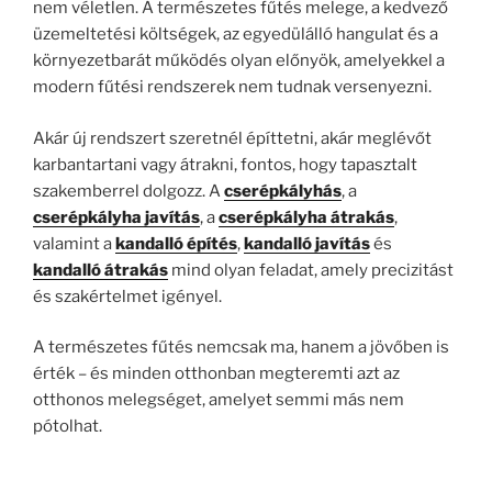
nem véletlen. A természetes fűtés melege, a kedvező
üzemeltetési költségek, az egyedülálló hangulat és a
környezetbarát működés olyan előnyök, amelyekkel a
modern fűtési rendszerek nem tudnak versenyezni.
Akár új rendszert szeretnél építtetni, akár meglévőt
karbantartani vagy átrakni, fontos, hogy tapasztalt
szakemberrel dolgozz. A
cserépkályhás
, a
cserépkályha javítás
, a
cserépkályha átrakás
,
valamint a
kandalló építés
,
kandalló javítás
és
kandalló átrakás
mind olyan feladat, amely precizitást
és szakértelmet igényel.
A természetes fűtés nemcsak ma, hanem a jövőben is
érték – és minden otthonban megteremti azt az
otthonos melegséget, amelyet semmi más nem
pótolhat.