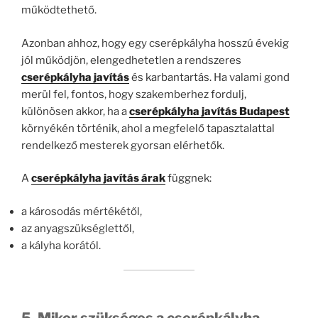
működtethető.
Azonban ahhoz, hogy egy cserépkályha hosszú évekig
jól működjön, elengedhetetlen a rendszeres
cserépkályha javítás
és karbantartás. Ha valami gond
merül fel, fontos, hogy szakemberhez fordulj,
különösen akkor, ha a
cserépkályha javítás Budapest
környékén történik, ahol a megfelelő tapasztalattal
rendelkező mesterek gyorsan elérhetők.
A
cserépkályha javítás árak
függnek:
a károsodás mértékétől,
az anyagszükséglettől,
a kályha korától.
5. Mikor szükséges a cserépkályha