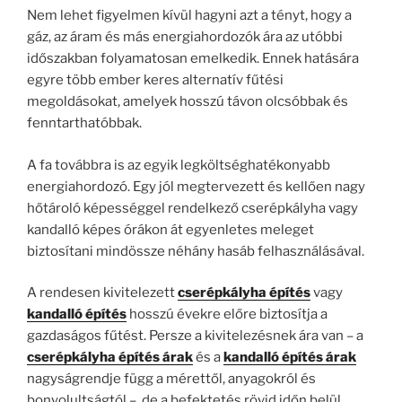
Nem lehet figyelmen kívül hagyni azt a tényt, hogy a
gáz, az áram és más energiahordozók ára az utóbbi
időszakban folyamatosan emelkedik. Ennek hatására
egyre több ember keres alternatív fűtési
megoldásokat, amelyek hosszú távon olcsóbbak és
fenntarthatóbbak.
A fa továbbra is az egyik legköltséghatékonyabb
energiahordozó. Egy jól megtervezett és kellően nagy
hőtároló képességgel rendelkező cserépkályha vagy
kandalló képes órákon át egyenletes meleget
biztosítani mindössze néhány hasáb felhasználásával.
A rendesen kivitelezett
cserépkályha építés
vagy
kandalló építés
hosszú évekre előre biztosítja a
gazdaságos fűtést. Persze a kivitelezésnek ára van – a
cserépkályha építés árak
és a
kandalló építés árak
nagyságrendje függ a mérettől, anyagokról és
bonyolultságtól –, de a befektetés rövid időn belül