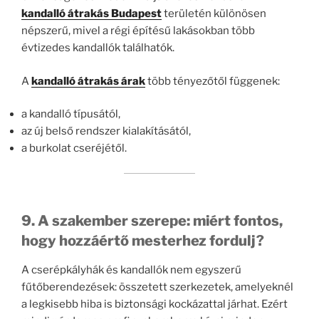
kandalló átrakás Budapest
területén különösen
népszerű, mivel a régi építésű lakásokban több
évtizedes kandallók találhatók.
A
kandalló átrakás árak
több tényezőtől függenek:
a kandalló típusától,
az új belső rendszer kialakításától,
a burkolat cseréjétől.
9. A szakember szerepe: miért fontos,
hogy hozzáértő mesterhez fordulj?
A cserépkályhák és kandallók nem egyszerű
fűtőberendezések: összetett szerkezetek, amelyeknél
a legkisebb hiba is biztonsági kockázattal járhat. Ezért