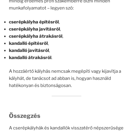
mindig érdemes profi szakemberre bízni minden
munkafolyamatot – legyen szó:
cserépkályha építésről
,
cserépkályha javításról
,
cserépkályha átrakásról
,
kandalló építésről
,
kandalló javításról
,
kandalló átrakásról
.
A hozzáértő kályhás nemcsak megépíti vagy kijavítja a
kályhát, de tanácsot ad abban is, hogyan használd
hatékonyan és biztonságosan.
Összegzés
A cserépkályhák és kandallók visszatérő népszerűsége