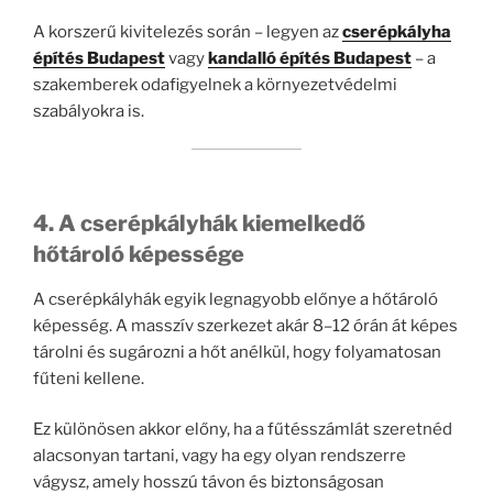
A korszerű kivitelezés során – legyen az
cserépkályha
építés Budapest
vagy
kandalló építés Budapest
– a
szakemberek odafigyelnek a környezetvédelmi
szabályokra is.
4. A cserépkályhák kiemelkedő
hőtároló képessége
A cserépkályhák egyik legnagyobb előnye a hőtároló
képesség. A masszív szerkezet akár 8–12 órán át képes
tárolni és sugározni a hőt anélkül, hogy folyamatosan
fűteni kellene.
Ez különösen akkor előny, ha a fűtésszámlát szeretnéd
alacsonyan tartani, vagy ha egy olyan rendszerre
vágysz, amely hosszú távon és biztonságosan