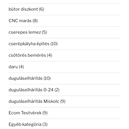
bútor diszkont
(6)
CNC marás
(8)
cserepes lemez
(5)
cserépkályha építés
(10)
csőtörés bemérés
(4)
daru
(4)
duguláselhárítás
(10)
duguláselhárítás 0-24
(2)
duguláselhárítás Miskolc
(9)
Ecom Testvérek
(9)
Egyéb kategória
(3)