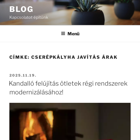
Tartalomhoz
BLOG
Kapcsolatot építünk
Menü
CÍMKE:
CSERÉPKÁLYHA JAVÍTÁS ÁRAK
BEKÜLDVE:
2025.11.19.
Kandalló felújítás ötletek régi rendszerek
modernizálásához!