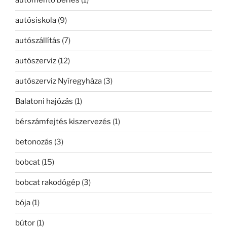
autómentő bérlés
(1)
autósiskola
(9)
autószállítás
(7)
autószerviz
(12)
autószerviz Nyíregyháza
(3)
Balatoni hajózás
(1)
bérszámfejtés kiszervezés
(1)
betonozás
(3)
bobcat
(15)
bobcat rakodógép
(3)
bója
(1)
bútor
(1)