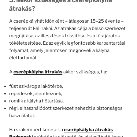
átrakás?
A cserépkályhát időnként – átlagosan 15–25 évente –
teljesen át kell rakni. Az átrakás célja a belső szerkezet
megújítása, az illesztések frissítése és a füstjáratok
tökéletesítése. Ez az egyik legfontosabb karbantartási
folyamat, amely jelentősen megnöveli a kályha
élettartamát.
A
cserépkályha átrakás
akkor szükséges, ha:
füst szivárog a lakótérbe,
repedések jelentkeznek,
romlik a kályha hőtartása,
régi, elhasználódott szerkezet nehezíti a biztonságos
használatot.
Ha szakembert keresel, a
cserépkályha átrakás