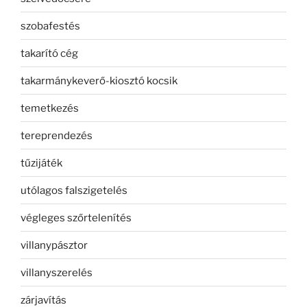
szobafestés
takarító cég
takarmánykeverő-kiosztó kocsik
temetkezés
tereprendezés
tűzijáték
utólagos falszigetelés
végleges szőrtelenítés
villanypásztor
villanyszerelés
zárjavítás