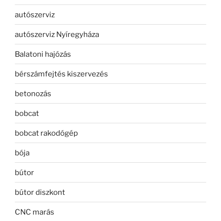
autószerviz
autószerviz Nyíregyháza
Balatoni hajózás
bérszámfejtés kiszervezés
betonozás
bobcat
bobcat rakodógép
bója
bútor
bútor diszkont
CNC marás