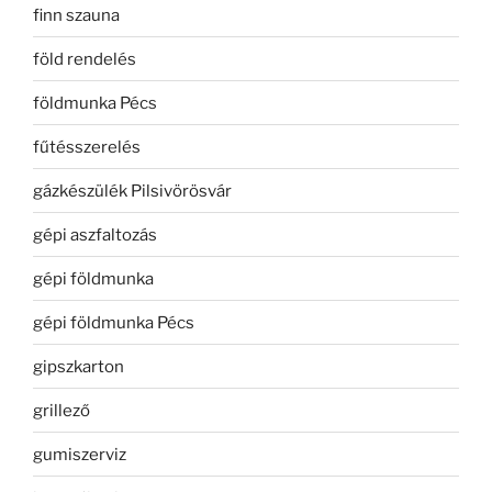
finn szauna
föld rendelés
földmunka Pécs
fűtésszerelés
gázkészülék Pilsivörösvár
gépi aszfaltozás
gépi földmunka
gépi földmunka Pécs
gipszkarton
grillező
gumiszerviz