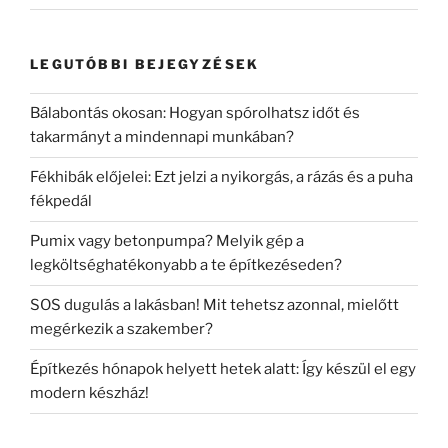
LEGUTÓBBI BEJEGYZÉSEK
Bálabontás okosan: Hogyan spórolhatsz időt és
takarmányt a mindennapi munkában?
Fékhibák előjelei: Ezt jelzi a nyikorgás, a rázás és a puha
fékpedál
Pumix vagy betonpumpa? Melyik gép a
legköltséghatékonyabb a te építkezéseden?
SOS dugulás a lakásban! Mit tehetsz azonnal, mielőtt
megérkezik a szakember?
Építkezés hónapok helyett hetek alatt: Így készül el egy
modern készház!