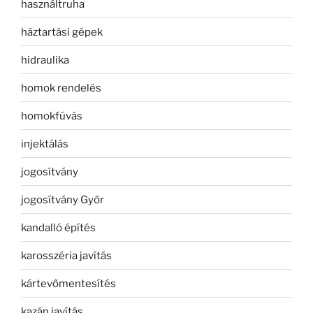
használtruha
háztartási gépek
hidraulika
homok rendelés
homokfúvás
injektálás
jogosítvány
jogosítvány Győr
kandalló építés
karosszéria javítás
kártevőmentesítés
kazán javítás