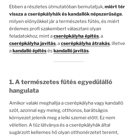
Ebben a részletes útmutatóban bemutatjuk,
miért tér
vissza a cserépkályhák és kandallók népszerűsége
,
milyen előnyökkel jár a természetes fűtés, és miért
érdemes profi szakembert választani olyan
feladatokhoz, mint a
cserépkályha építés
, a
cserépkályha javítás
, a
cserépkályha átrakás
, illetve
a
kandalló építés
és
kandalló javítás
.
1. A természetes fűtés egyedülálló
hangulata
Amikor valaki meghallja a cserépkályha vagy kandalló
szót, azonnal egy meleg, otthonos, barátságos
környezet jelenik meg a lelki szemei előtt. Ez nem
véletlen. A tűz látványa és a cserépkályhák által
sugárzott kellemes hő olyan otthonérzetet teremt,