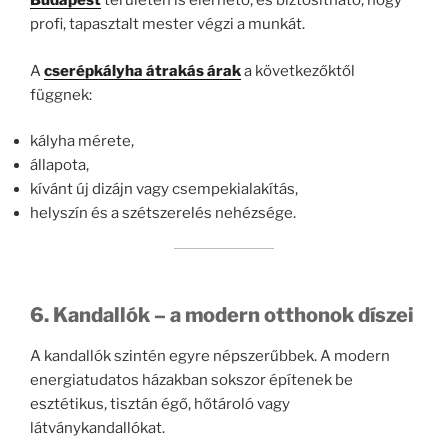
Budapest
területén is elérhető, és biztosítható, hogy
profi, tapasztalt mester végzi a munkát.
A
cserépkályha átrakás árak
a következőktől
függnek:
kályha mérete,
állapota,
kívánt új dizájn vagy csempekialakítás,
helyszín és a szétszerelés nehézsége.
6. Kandallók – a modern otthonok díszei
A kandallók szintén egyre népszerűbbek. A modern
energiatudatos házakban sokszor építenek be
esztétikus, tisztán égő, hőtároló vagy
látványkandallókat.