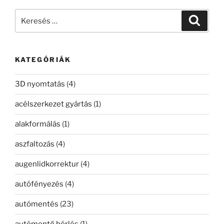
Keresés
Keresé
a
következő
kifejezésre:
KATEGÓRIÁK
3D nyomtatás
(4)
acélszerkezet gyártás
(1)
alakformálás
(1)
aszfaltozás
(4)
augenlidkorrektur
(4)
autófényezés
(4)
autómentés
(23)