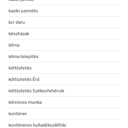
kazán szerelés
kcr daru
készházak
klíma
klíma telepítés
költöztetés
költöztetés Érd
költöztetés Székesfehérvár
kőműves munka
konténer
konténeres hulladékszállítás