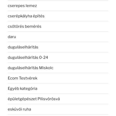
cserepes lemez
cserépkályha építés
csőtörés bemérés
daru
duguláselhárítás
duguláselhárítás 0-24
duguláselhárítás Miskolc
Ecom Testvérek
Egyéb kategória
épületgépészet Pilisvörösvá
esküvői ruha