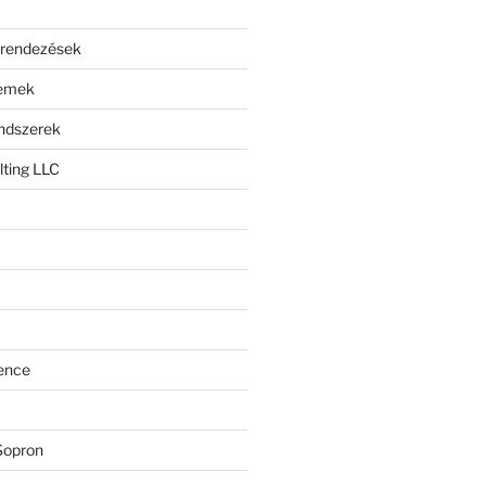
erendezések
lemek
endszerek
ting LLC
ence
Sopron