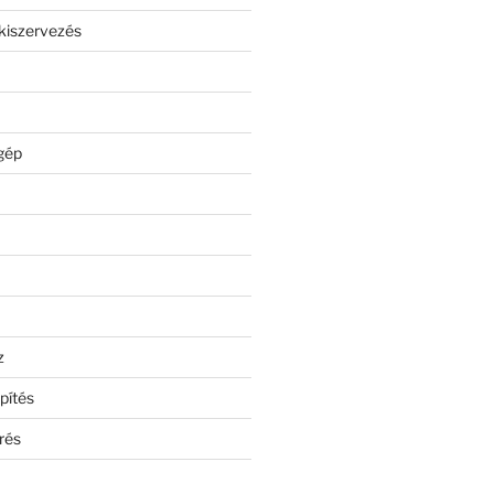
kiszervezés
gép
z
pítés
rés