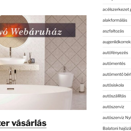
acélszerkezet 
alakformálás
aszfaltozás
augenlidkorrek
autófényezés
autómentés
autómentő bér
autósiskola
autószállítás
autószerviz
autószerviz Ny
er vásárlás
Balatoni hajóz