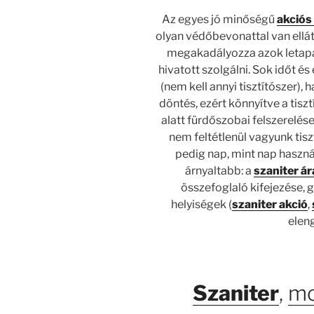
Az egyes jó minőségű
akciós
olyan védőbevonattal van ellát
megakadályozza azok letapa
hivatott szolgálni. Sok időt é
(nem kell annyi tisztítószer), 
döntés, ezért könnyítve a tisztí
alatt fürdőszobai felszerelés
nem feltétlenül vagyunk tiszt
pedig nap, mint nap haszná
árnyaltabb: a
szaniter ár
összefoglaló kifejezése, 
helyiségek (
szaniter akció
,
elen
Szaniter
,
mo