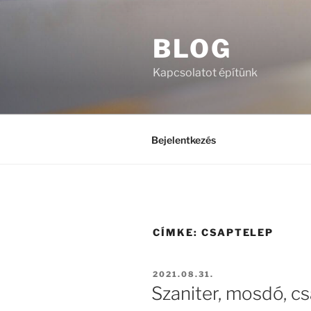
Tartalomhoz
BLOG
Kapcsolatot építünk
Bejelentkezés
CÍMKE:
CSAPTELEP
BEKÜLDVE:
2021.08.31.
Szaniter, mosdó, c