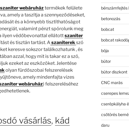
 szaniter webáruház
termékek felülete
bérszámfejtés 
va, amely a taszítja a szennyeződéseket,
betonozás
dását és a könnyebb tisztíthatóságot
s energiát, valamint pénzt spórolunk meg
bobcat
ha ilyen védőbevonattal ellátott
szaniter
bobcat rakodó
tást és tisztán tartást. A
szaniterek
szó
eket keresve sokszor találkozhatunk , és
bója
ában azzal, hogy mit is takar ez a szó,
bútor
ljuk ezeket az eszközöket. Jelentése
ak
olyan fürdőszobai felszerelések
bútor diszkont
gyűjtőneve, amely mindenfajta vizes
CNC marás
szaniter webáruház
) felszereléséhez
gedhetetlenek.
cserepes leme
cserépkályha é
csőtörés bemé
sdó vásárlás
,
kád
daru