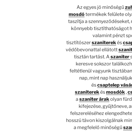
Az egyes jó minőségű
zu
mosdó
termékek felülete oly
taszítja a szennyeződéseket,
könnyebb tisztíthatóságot hi
valamint pénzt sp
tisztítószer
szaniterek
és
csa
védőbevonattal ellátott
szani
tisztán tartást. A
szaniter
keresve sokszor találkozh
feltétlenül vagyunk tisztában 
nap, mint nap használju
és
csaptelep vásá
szaniterek
és
mosdók
,
c
a
szaniter árak
olyan fürd
kifejezése, gyűjtőneve, 
felszereléséhez elengedhete
hosszú távon kiszolgálnak mink
a megfelelő minőségű
sza