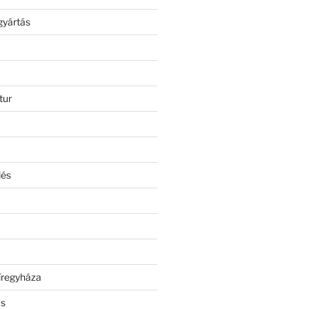
gyártás
tur
lés
íregyháza
ás