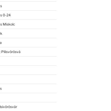
ás
ás 0-24
ás Miskolc
ek
a
 Pilisvörösvá
s
lsivörösvár