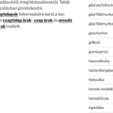
kiadásoktól, meghibásodásoktól. Tehát
gépi aszfaltozá
szútávban gondolkodni,
aptelepek
felkeresésére kerül a sor,
gépi földmunk
s
csaptelep árak
,
csap árak
és
mosdó
gépi földmunk
rak
mellett.
gipszkarton
grillező
gumiszerviz
használtruha
háztartási gép
hidraulika
homok rendelé
homokfúvás
injektálás