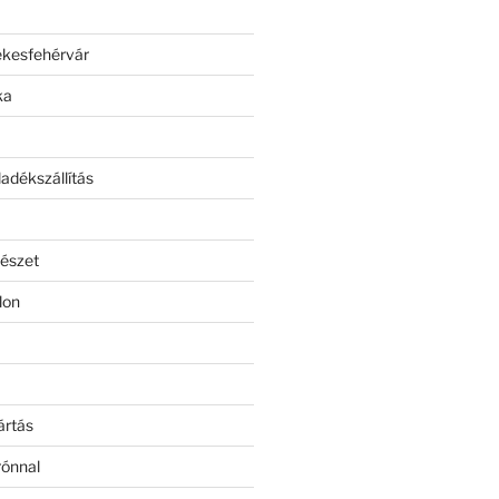
ékesfehérvár
ka
adékszállítás
észet
lon
ártás
rónnal