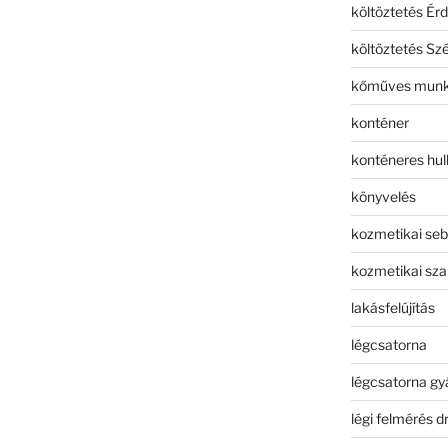
költöztetés Érd
költöztetés Sz
kőműves mun
konténer
konténeres hull
könyvelés
kozmetikai seb
kozmetikai sza
lakásfelújítás
légcsatorna
légcsatorna gy
légi felmérés d