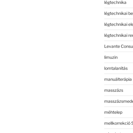
légtechnika
légtechnikai b
légtechnikai e
légtechnikai r
Levante Consul
limuzin
lomtalanítás
manuálterápia
masszázs
masszázsmed
méhtelep
mellkorrekció 