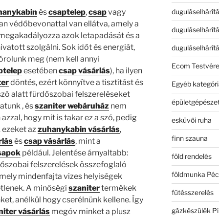
duguláselhárít
hanykabin
és
csaptelep
,
csap
vagy
an védőbevonattal van ellátva, amely a
duguláselhárít
 megakadályozza azok letapadását és a
vatott szolgálni. Sok időt és energiát,
duguláselhárít
órolunk meg (nem kell annyi
Ecom Testvér
ptelep
esetében
csap vásárlás
), ha ilyen
ter
döntés, ezért könnyítve a tisztítást és
Egyéb kategóri
szó alatt fürdőszobai felszereléseket
épületgépészet
atunk , és
szaniter webáruház
nem
azzal, hogy mit is takar ez a szó, pedig
esküvői ruha
k ezeket az
zuhanykabin vásárlás
,
finn szauna
rlás
és
csap vásárlás
, mint a
sapok
például. Jelentése árnyaltabb:
föld rendelés
őszobai felszerelések összefoglaló
földmunka Péc
amely mindenfajta vizes helyiségek
tlenek. A minőségi
szaniter
termékek
fűtésszerelés
et, anélkül hogy cserélnünk kellene. Így
gázkészülék Pi
niter vásárlás
megóv minket a plusz