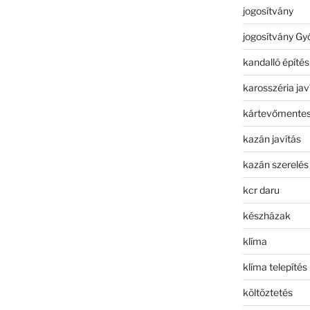
jogosítvány
jogosítvány Gy
kandalló építés
karosszéria jav
kártevőmentes
kazán javítás
kazán szerelés
kcr daru
készházak
klíma
klíma telepítés
költöztetés