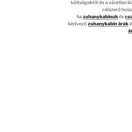
költségektől és a váratlan 
célszerű hos
ha
zuhanykabinok
és
cs
kedvező
zuhanykabin árak
é
á