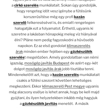
a
cirkó szerelés
munkálatait. Sokan úgy gondolják,
hogy rengeteg időt vesz igénybe a fűtésünk
korszerűsítése még egy profi
kazán
szerelő
felkeresésével is, és emiatt rengetegen
halogatják ezt a folyamatot. Érthető, ugyanis ki
szeretne a lakásban hónapokig meleg víz hiányával
élni? Pláne nem pedig fagyoskodni a hűvösebb
napokon. Ez az első gondolat
klímaszerelés
árak
minden ember fejében egy
gázkészülék
szerelés
t megelőzően. Amely gondolatban van némi
igazság,
mosógép javítás Budapest
de azért egy-két
dolgot
mosógép javítás árak
jobb tisztába tenni.
Mindenekelőtt azt, hogy a
kazán szerelés
munkálatait
csakis a fűtési szezont követően lehetséges
megkezdeni. Ekkor
klímaszerelő Pest megye
ugyanis
még alacsony esélye is lehet annak, hogy be kell majd
gyújtani, és ilyen helyzetekben inkább még hagyjuk
a
gázkészülék javítás
menetét. A másik