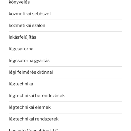
könyvelés
kozmetikai sebészet
kozmetikai szalon
lakásfelújítás
légcsatorna
légcsatorna gyártás
légi felmérés drónnal
légtechnika
légtechnikai berendezések
légtechnikai elemek
légtechnikai rendszerek
Levante Consulting LLC