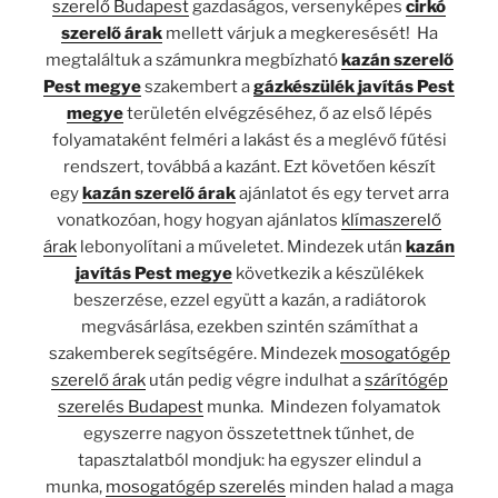
szerelő Budapest
gazdaságos, versenyképes
cirkó
szerelő árak
mellett várjuk a megkeresését! Ha
megtaláltuk a számunkra megbízható
kazán szerelő
Pest megye
szakembert a
gázkészülék javítás Pest
megye
területén elvégzéséhez, ő az első lépés
folyamataként felméri a lakást és a meglévő fűtési
rendszert, továbbá a kazánt. Ezt követően készít
egy
kazán szerelő árak
ajánlatot és egy tervet arra
vonatkozóan, hogy hogyan ajánlatos
klímaszerelő
árak
lebonyolítani a műveletet. Mindezek után
kazán
javítás Pest megye
következik a készülékek
beszerzése, ezzel együtt a kazán, a radiátorok
megvásárlása, ezekben szintén számíthat a
szakemberek segítségére. Mindezek
mosogatógép
szerelő árak
után pedig végre indulhat a
szárítógép
szerelés Budapest
munka. Mindezen folyamatok
egyszerre nagyon összetettnek tűnhet, de
tapasztalatból mondjuk: ha egyszer elindul a
munka,
mosogatógép szerelés
minden halad a maga