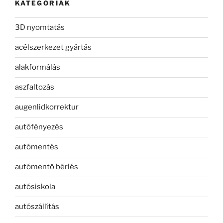
KATEGÓRIÁK
3D nyomtatás
acélszerkezet gyártás
alakformálás
aszfaltozás
augenlidkorrektur
autófényezés
autómentés
autómentő bérlés
autósiskola
autószállítás