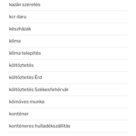
kazán szerelés
kcr daru
készházak
klíma
klíma telepítés
költöztetés
költöztetés Érd
költöztetés Székesfehérvár
kőműves munka
konténer
konténeres hulladékszállítás