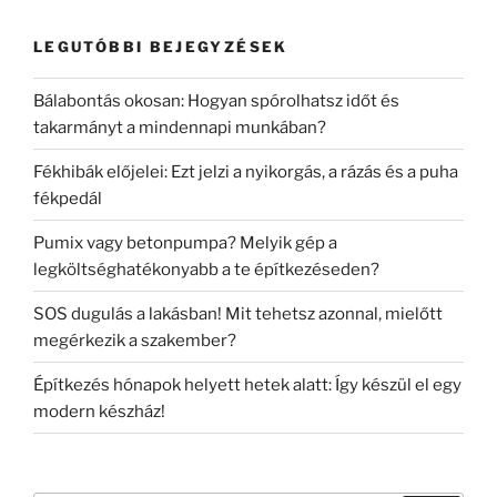
LEGUTÓBBI BEJEGYZÉSEK
Bálabontás okosan: Hogyan spórolhatsz időt és
takarmányt a mindennapi munkában?
Fékhibák előjelei: Ezt jelzi a nyikorgás, a rázás és a puha
fékpedál
Pumix vagy betonpumpa? Melyik gép a
legköltséghatékonyabb a te építkezéseden?
SOS dugulás a lakásban! Mit tehetsz azonnal, mielőtt
megérkezik a szakember?
Építkezés hónapok helyett hetek alatt: Így készül el egy
modern készház!