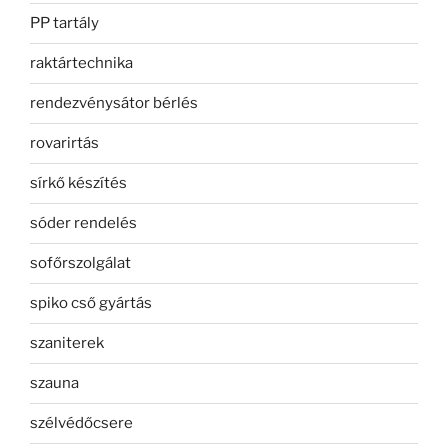
PP tartály
raktártechnika
rendezvénysátor bérlés
rovarirtás
sírkő készítés
sóder rendelés
sofőrszolgálat
spiko cső gyártás
szaniterek
szauna
szélvédőcsere