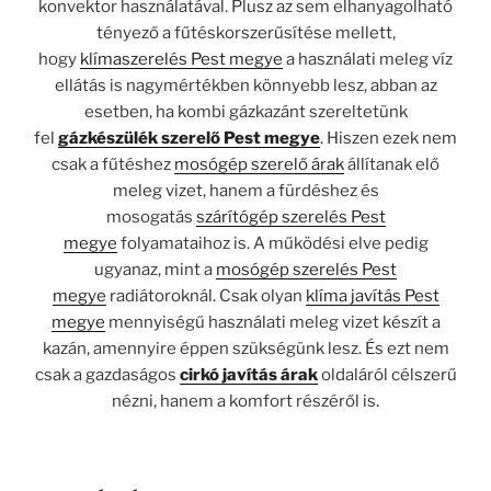
konvektor használatával. Plusz az sem elhanyagolható
tényező a fűtéskorszerűsítése mellett,
hogy
klímaszerelés Pest megye
a használati meleg víz
ellátás is nagymértékben könnyebb lesz, abban az
esetben, ha kombi gázkazánt szereltetünk
fel
gázkészülék szerelő Pest megye
. Hiszen ezek nem
csak a fűtéshez
mosógép szerelő árak
állítanak elő
meleg vizet, hanem a fürdéshez és
mosogatás
szárítógép szerelés Pest
megye
folyamataihoz is. A működési elve pedig
ugyanaz, mint a
mosógép szerelés Pest
megye
radiátoroknál. Csak olyan
klíma javítás Pest
megye
mennyiségű használati meleg vizet készít a
kazán, amennyire éppen szükségünk lesz. És ezt nem
csak a gazdaságos
cirkó javítás árak
oldaláról célszerű
nézni, hanem a komfort részéről is.