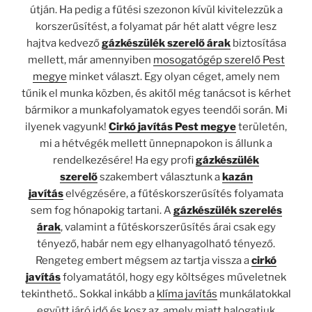
útján. Ha pedig a fűtési szezonon kívül kivitelezzük a
korszerűsítést, a folyamat pár hét alatt végre lesz
hajtva kedvező
gázkészülék szerelő árak
biztosítása
mellett, már amennyiben
mosogatógép szerelő Pest
megye
minket választ. Egy olyan céget, amely nem
tűnik el munka közben, és akitől még tanácsot is kérhet
bármikor a munkafolyamatok egyes teendői során. Mi
ilyenek vagyunk!
Cirkó javítás Pest megye
területén,
mi a hétvégék mellett ünnepnapokon is állunk a
rendelkezésére! Ha egy profi
gázkészülék
szerelő
szakembert választunk a
kazán
javítás
elvégzésére, a fűtéskorszerűsítés folyamata
sem fog hónapokig tartani. A
gázkészülék szerelés
árak
, valamint a fűtéskorszerűsítés árai csak egy
tényező, habár nem egy elhanyagolható tényező.
Rengeteg embert mégsem az tartja vissza a
cirkó
javítás
folyamatától, hogy egy költséges műveletnek
tekinthető.. Sokkal inkább a
klíma javítás
munkálatokkal
együtt járó idő és kosz az, amely miatt halogatjuk