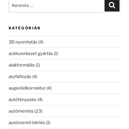
Keresés
Keresé
a
következő
kifejezésre:
KATEGÓRIÁK
3D nyomtatás
(4)
acélszerkezet gyártás
(1)
alakformálás
(1)
aszfaltozás
(4)
augenlidkorrektur
(4)
autófényezés
(4)
autómentés
(23)
autómentő bérlés
(1)