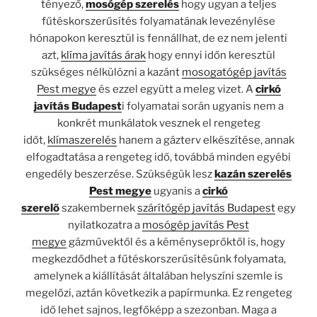
tényező,
mosógép szerelés
hogy ugyan a teljes
fűtéskorszerűsítés folyamatának levezénylése
hónapokon keresztül is fennállhat, de ez nem jelenti
azt,
klíma javítás árak
hogy ennyi időn keresztül
szükséges nélkülözni a kazánt
mosogatógép javítás
Pest megye
és ezzel együtt a meleg vizet. A
cirkó
javítás Budapest
i folyamatai során ugyanis nem a
konkrét munkálatok vesznek el rengeteg
időt,
klímaszerelés
hanem a gázterv elkészítése, annak
elfogadtatása a rengeteg idő, továbbá minden egyébi
engedély beszerzése. Szükségük lesz
kazán szerelés
Pest megye
ugyanis a
cirkó
szerelő
szakembernek
szárítógép javítás Budapest
egy
nyilatkozatra a
mosógép javítás Pest
megye
gázművektől és a kéményseprőktől is, hogy
megkezdődhet a fűtéskorszerűsítésünk folyamata,
amelynek a kiállítását általában helyszíni szemle is
megelőzi, aztán következik a papírmunka. Ez rengeteg
idő lehet sajnos, legfőképp a szezonban. Maga a