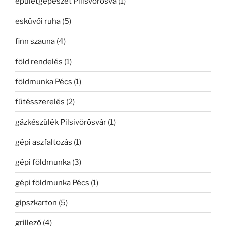
épületgépészet Pilisvörösvá
(1)
esküvői ruha
(5)
finn szauna
(4)
föld rendelés
(1)
földmunka Pécs
(1)
fűtésszerelés
(2)
gázkészülék Pilsivörösvár
(1)
gépi aszfaltozás
(1)
gépi földmunka
(3)
gépi földmunka Pécs
(1)
gipszkarton
(5)
grillező
(4)