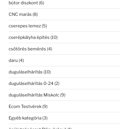
bútor diszkont
(6)
CNC marás
(8)
cserepes lemez
(5)
cserépkályha építés
(10)
csőtörés bemérés
(4)
daru
(4)
duguláselhárítás
(10)
duguláselhárítás 0-24
(2)
duguláselhárítás Miskolc
(9)
Ecom Testvérek
(9)
Egyéb kategória
(3)