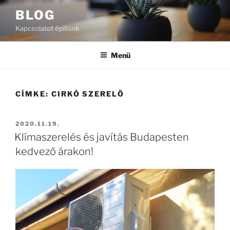
Tartalomhoz
BLOG
Kapcsolatot építünk
Menü
CÍMKE:
CIRKÓ SZERELŐ
BEKÜLDVE:
2020.11.19.
Klímaszerelés és javítás Budapesten
kedvező árakon!