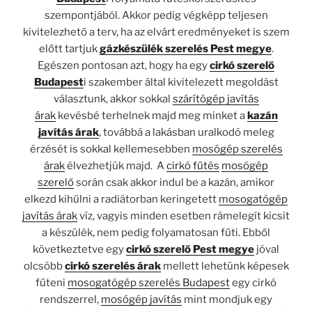
szempontjából. Akkor pedig végképp teljesen
kivitelezhető a terv, ha az elvárt eredményeket is szem
előtt tartjuk
gázkészülék szerelés Pest megye
.
Egészen pontosan azt, hogy ha egy
cirkó szerelő
Budapest
i szakember által kivitelezett megoldást
választunk, akkor sokkal
szárítógép javítás
árak
kevésbé terhelnek majd meg minket a
kazán
javítás árak
, továbbá a lakásban uralkodó meleg
érzését is sokkal kellemesebben
mosógép szerelés
árak
élvezhetjük majd. A
cirkó fűtés
mosógép
szerelő
során csak akkor indul be a kazán, amikor
elkezd kihűlni a radiátorban keringetett
mosogatógép
javítás árak
víz, vagyis minden esetben rámelegít kicsit
a készülék, nem pedig folyamatosan fűti. Ebből
következtetve egy
cirkó szerelő Pest megye
jóval
olcsóbb
cirkó szerelés árak
mellett lehetünk képesek
fűteni
mosogatógép szerelés Budapest
egy cirkó
rendszerrel,
mosógép javítás
mint mondjuk egy