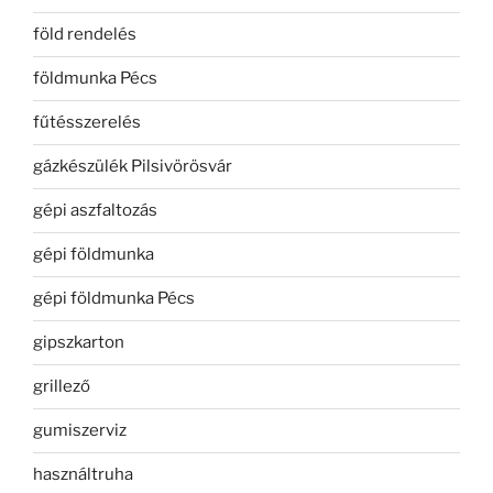
föld rendelés
földmunka Pécs
fűtésszerelés
gázkészülék Pilsivörösvár
gépi aszfaltozás
gépi földmunka
gépi földmunka Pécs
gipszkarton
grillező
gumiszerviz
használtruha