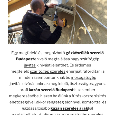
Egy megfelelő és megbízható
gázkészülék szerelő
Budapest
en való megtalálása nagy
szárítógép
javítás
kihívást jelenthet. És érdemes
megfelelő
szárítógép szerelés
energiát ráfordítani a
minden szempontunknak és
mosogatógép
javítás
elvárásunknak megfelelő, tisztességes, gyors,
profi
kazán szerelő Budapest
i szakember
megkeresésébe, hiszen ha élünk a fűtéskorszerűsítés
lehetőségével, akkor rengeteg előnnyel, komforttal és
gazdaságosabb
kazán szerelés árak
kal
gazdagodhatunk. Hiszen az,
mosogatógép szerelés