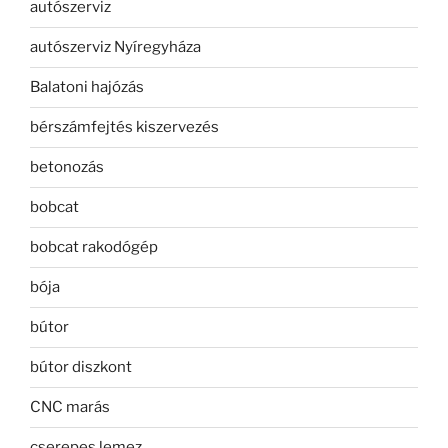
autószerviz
autószerviz Nyíregyháza
Balatoni hajózás
bérszámfejtés kiszervezés
betonozás
bobcat
bobcat rakodógép
bója
bútor
bútor diszkont
CNC marás
cserepes lemez