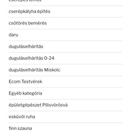
cserépkályha építés
csőtörés bemérés
daru
duguláselhárítás
duguláselhárítás 0-24
duguláselhárítás Miskolc
Ecom Testvérek
Egyéb kategória
épületgépészet Pilisvörösvá
esküvői ruha
finn szauna