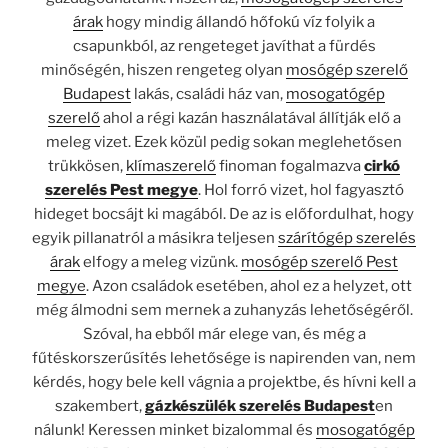
árak
hogy mindig állandó hőfokú víz folyik a
csapunkból, az rengeteget javíthat a fürdés
minőségén, hiszen rengeteg olyan
mosógép szerelő
Budapest
lakás, családi ház van,
mosogatógép
szerelő
ahol a régi kazán használatával állítják elő a
meleg vizet. Ezek közül pedig sokan meglehetősen
trükkösen,
klímaszerelő
finoman fogalmazva
cirkó
szerelés Pest megye
. Hol forró vizet, hol fagyasztó
hideget bocsájt ki magából. De az is előfordulhat, hogy
egyik pillanatról a másikra teljesen
szárítógép szerelés
árak
elfogy a meleg vizünk.
mosógép szerelő Pest
megye
. Azon családok esetében, ahol ez a helyzet, ott
még álmodni sem mernek a zuhanyzás lehetőségéről.
Szóval, ha ebből már elege van, és még a
fűtéskorszerűsítés lehetősége is napirenden van, nem
kérdés, hogy bele kell vágnia a projektbe, és hívni kell a
szakembert,
gázkészülék szerelés Budapest
en
nálunk! Keressen minket bizalommal és
mosogatógép