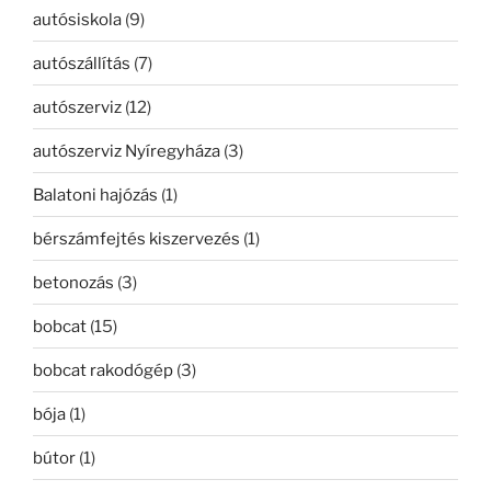
autósiskola
(9)
autószállítás
(7)
autószerviz
(12)
autószerviz Nyíregyháza
(3)
Balatoni hajózás
(1)
bérszámfejtés kiszervezés
(1)
betonozás
(3)
bobcat
(15)
bobcat rakodógép
(3)
bója
(1)
bútor
(1)