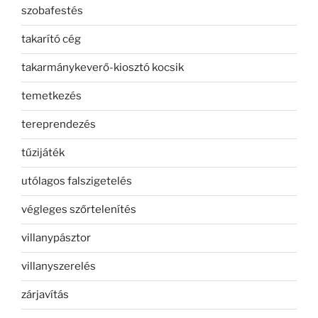
szobafestés
takarító cég
takarmánykeverő-kiosztó kocsik
temetkezés
tereprendezés
tűzijáték
utólagos falszigetelés
végleges szőrtelenítés
villanypásztor
villanyszerelés
zárjavítás