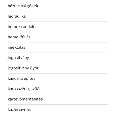
háztartási gépek
hidraulika
homok rendelés
homokfúvás
injektálás
jogosítvány
jogosítvány Győr
kandalló építés
karosszéria javítás
kártevőmentesítés
kazán javítás