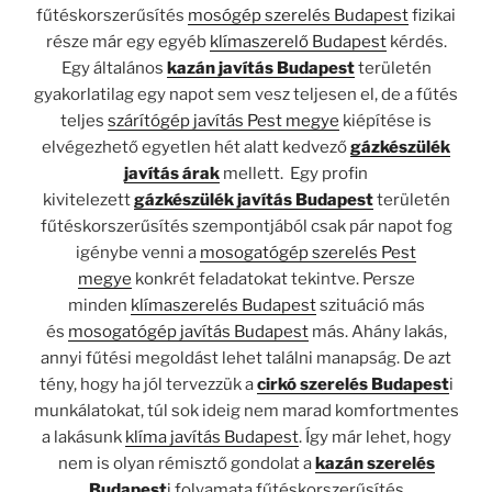
fűtéskorszerűsítés
mosógép szerelés Budapest
fizikai
része már egy egyéb
klímaszerelő Budapest
kérdés.
Egy általános
kazán javítás Budapest
területén
gyakorlatilag egy napot sem vesz teljesen el, de a fűtés
teljes
szárítógép javítás Pest megye
kiépítése is
elvégezhető egyetlen hét alatt kedvező
gázkészülék
javítás árak
mellett. Egy profin
kivitelezett
gázkészülék javítás Budapest
területén
fűtéskorszerűsítés szempontjából csak pár napot fog
igénybe venni a
mosogatógép szerelés Pest
megye
konkrét feladatokat tekintve. Persze
minden
klímaszerelés Budapest
szituáció más
és
mosogatógép javítás Budapest
más. Ahány lakás,
annyi fűtési megoldást lehet találni manapság. De azt
tény, hogy ha jól tervezzük a
cirkó szerelés Budapest
i
munkálatokat, túl sok ideig nem marad komfortmentes
a lakásunk
klíma javítás Budapest
. Így már lehet, hogy
nem is olyan rémisztő gondolat a
kazán szerelés
Budapest
i folyamata fűtéskorszerűsítés