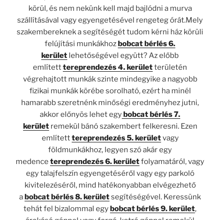
körül, és nem nekünk kell majd bajlódni a murva
szállításával vagy egyengetésével rengeteg órát.Mely
szakembereknek a segítéségét tudom kérni ház körüli
felújítási munkákhoz
bobcat bérlés 6.
kerület
lehetőségével együtt? Az előbb
említett
tereprendezés 4. kerület
területén
végrehajtott munkák szinte mindegyike a nagyobb
fizikai munkák körébe sorolható, ezért ha minél
hamarabb szeretnénk minőségi eredményhez jutni,
akkor előnyös lehet egy
bobcat bérlés 7.
kerület
remekül bánó szakembert felkeresni. Ezen
említett
tereprendezés 5. kerület
vagy
földmunkákhoz, legyen szó akár egy
medence
tereprendezés 6. kerület
folyamatáról, vagy
egy talajfelszín egyengetéséről vagy egy parkoló
kivitelezéséről, mind hatékonyabban elvégezhető
a
bobcat bérlés 8. kerület
segítéségével. Keressünk
tehát fel bizalommal egy
bobcat bérlés 9. kerület
,