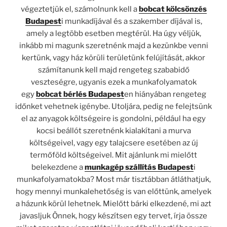
végeztetjük el, számolnunk kell a
bobcat kölcsönzés
Budapest
i munkadíjával és a szakember díjával is,
amely a legtöbb esetben megtérül. Ha úgy véljük,
inkább mi magunk szeretnénk majd a kezünkbe venni
kertünk, vagy ház körüli területünk felújítását, akkor
számítanunk kell majd rengeteg szababidő
veszteségre, ugyanis ezek a munkafolyamatok
egy
bobcat bérlés Budapest
en hiányában rengeteg
időnket vehetnek igénybe. Utoljára, pedig ne felejtsünk
el az anyagok költségeire is gondolni, például ha egy
kocsi beállót szeretnénk kialakítani a murva
költségeivel, vagy egy talajcsere esetében az új
termőföld költségeivel. Mit ajánlunk mi mielőtt
belekezdene a
munkagép szállítás Budapest
i
munkafolyamatokba? Most már tisztábban átláthatjuk,
hogy mennyi munkalehetőség is van előttünk, amelyek
a házunk körül lehetnek. Mielőtt bárki elkezdené, mi azt
javasljuk Önnek, hogy készítsen egy tervet, írja össze