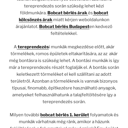
tereprendezés során szükség lehet kézi
földmunkára.
Bobcat bérlés árak
és
bobcat
kölcsönzés árak
miatt kérjen weboldalunkon
árajánlatot.
Bobcat bérlés Budapest
en kedvező
feltételekkel.
A
tereprendezés
i munkák megkezdése előtt, akár
törmelékek, romos épületek eltakarítására, az az akár
még bontásra is szükség lehet. A bontási munkák is így
már a tereprendezés részét foglalják el. A bontás során
keletkezett törmeléket el kell szállítani az adott
területről. Azonban a törmeléknek is vannak bizonyos
típusai, finomabb, építkezésre használható anyagok,
amelyeket felhasználhatunk a talajfeltöltésére így a
tereprendezés során.
Milyen további
bobcat bérlés 1. kerület
folyamatok és
munkák várhatnak még ránk, amikor a házunk