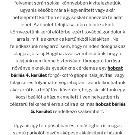
folyamat során sokkal könnyebben kivitelezhetjük,
ugyanis később már a kiegyenlített vagy akár
betelepített kertben ez egy sokkal nehezebb feladat
lehet. Az épület felújítása után eleinte a kinti
környezetünk kerül előtérbe, ezért továbbá gondolunk
arra is, mit is akarunk a kertünkből kialakítani. Ne
feledkezzünk meg arról sem, hogy minden dolognak az
alapja a jó talaj. Hogyha azzal szembesülünk, hogy a
talajunk nem lenne biztonságot támogató forrása
növényeinknek és gyepünknek érdemes egy
bobcat
bérlés 4. kerület
forgó-kotró géppel talajjavítási vagy
talajcserés folyamatot végrehajtani. Gondolkodhatunk
akár arról is, a felújítást követően, hogy kialakítunk egy
kocsi beállót a házunk mellett, ilyen helyzetben is
célszerű felkeresni erre a célra alkalmas
bobcat bérlés
5. kerület
rendelkező szakembert.
Ugyanis így tempósabban és minőségben is magas
szintű parkolót leszünk képesek kialakítani a házunk