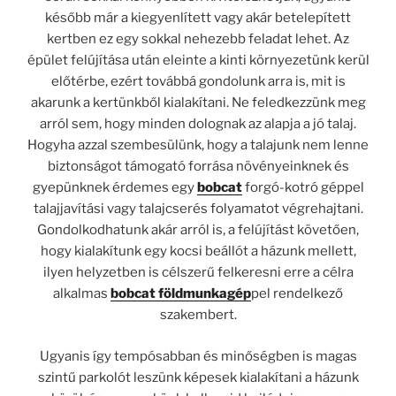
később már a kiegyenlített vagy akár betelepített
kertben ez egy sokkal nehezebb feladat lehet. Az
épület felújítása után eleinte a kinti környezetünk kerül
előtérbe, ezért továbbá gondolunk arra is, mit is
akarunk a kertünkből kialakítani. Ne feledkezzünk meg
arról sem, hogy minden dolognak az alapja a jó talaj.
Hogyha azzal szembesülünk, hogy a talajunk nem lenne
biztonságot támogató forrása növényeinknek és
gyepünknek érdemes egy
bobcat
forgó-kotró géppel
talajjavítási vagy talajcserés folyamatot végrehajtani.
Gondolkodhatunk akár arról is, a felújítást követően,
hogy kialakítunk egy kocsi beállót a házunk mellett,
ilyen helyzetben is célszerű felkeresni erre a célra
alkalmas
bobcat földmunkagép
pel rendelkező
szakembert.
Ugyanis így tempósabban és minőségben is magas
szintű parkolót leszünk képesek kialakítani a házunk