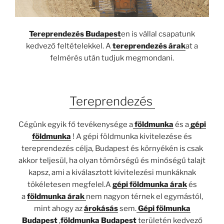
Tereprendezés Budapest
en is vállal csapatunk
kedvező feltételekkel. A
tereprendezés árak
at a
felmérés után tudjuk megmondani.
Tereprendezés
Cégünk egyik fő tevékenysége a
földmunka
és a
gépi
földmunka
! A gépi földmunka kivitelezése és
tereprendezés célja, Budapest és környékén is csak
akkor teljesül, ha olyan tömörségű és minőségű talajt
kapsz, ami a kiválasztott kivitelezési munkáknak
tökéletesen megfelel.A
gépi földmunka árak
és
a
földmunka árak
nem nagyon térnek el egymástól,
mint ahogy az
árokásás
sem.
Gépi fölmunka
Budapest
,
földmunka Budapest
területén kedvező