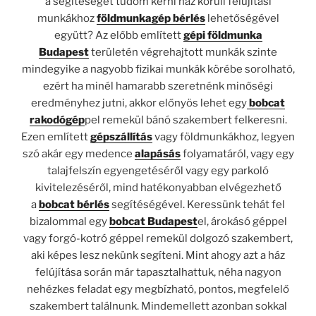
a segítéségét tudom kérni ház körüli felújítási
munkákhoz
földmunkagép bérlés
lehetőségével
együtt? Az előbb említett
gépi földmunka
Budapest
területén végrehajtott munkák szinte
mindegyike a nagyobb fizikai munkák körébe sorolható,
ezért ha minél hamarabb szeretnénk minőségi
eredményhez jutni, akkor előnyös lehet egy
bobcat
rakodógép
pel remekül bánó szakembert felkeresni.
Ezen említett
gépszállítás
vagy földmunkákhoz, legyen
szó akár egy medence
alapásás
folyamatáról, vagy egy
talajfelszín egyengetéséről vagy egy parkoló
kivitelezéséről, mind hatékonyabban elvégezhető
a
bobcat bérlés
segítéségével. Keressünk tehát fel
bizalommal egy
bobcat Budapest
el, árokásó géppel
vagy forgó-kotró géppel remekül dolgozó szakembert,
aki képes lesz nekünk segíteni. Mint ahogy azt a ház
felújítása során már tapasztalhattuk, néha nagyon
nehézkes feladat egy megbízható, pontos, megfelelő
szakembert találnunk. Mindemellett azonban sokkal