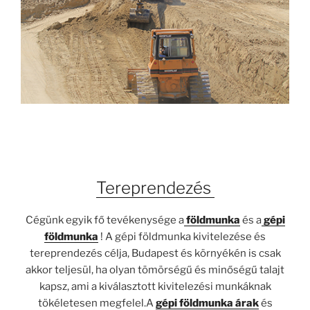
Tereprendezés
Cégünk egyik fő tevékenysége a
földmunka
és a
gépi
földmunka
! A gépi földmunka kivitelezése és
tereprendezés célja, Budapest és környékén is csak
akkor teljesül, ha olyan tömörségű és minőségű talajt
kapsz, ami a kiválasztott kivitelezési munkáknak
tökéletesen megfelel.A
gépi földmunka árak
és