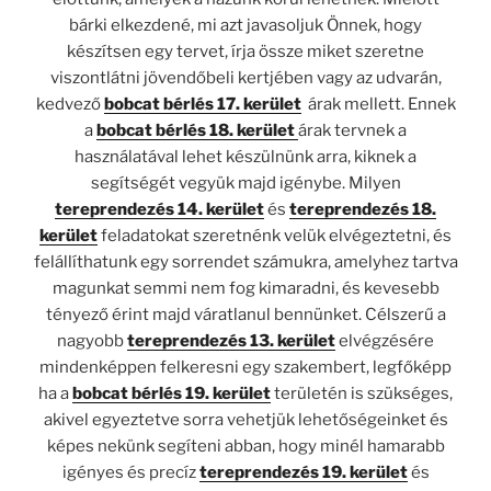
bárki elkezdené, mi azt javasoljuk Önnek, hogy
készítsen egy tervet, írja össze miket szeretne
viszontlátni jövendőbeli kertjében vagy az udvarán,
kedvező
bobcat bérlés 17. kerület
árak mellett. Ennek
a
bobcat bérlés 18. kerület
árak tervnek a
használatával lehet készülnünk arra, kiknek a
segítségét vegyük majd igénybe. Milyen
tereprendezés 14. kerület
és
tereprendezés 18.
kerület
feladatokat szeretnénk velük elvégeztetni, és
felállíthatunk egy sorrendet számukra, amelyhez tartva
magunkat semmi nem fog kimaradni, és kevesebb
tényező érint majd váratlanul bennünket. Célszerű a
nagyobb
tereprendezés 13. kerület
elvégzésére
mindenképpen felkeresni egy szakembert, legfőképp
ha a
bobcat bérlés 19. kerület
területén is szükséges,
akivel egyeztetve sorra vehetjük lehetőségeinket és
képes nekünk segíteni abban, hogy minél hamarabb
igényes és precíz
tereprendezés 19. kerület
és