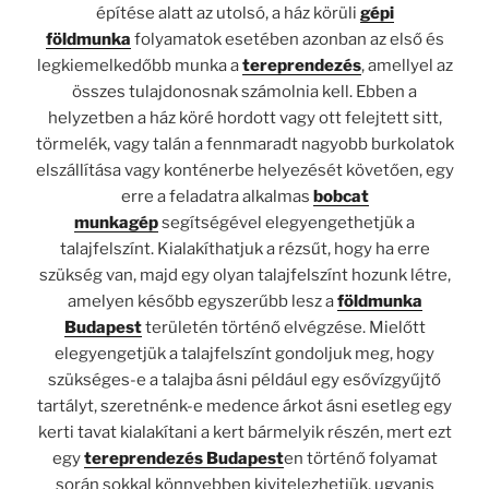
építése alatt az utolsó, a ház körüli
gépi
földmunka
folyamatok esetében azonban az első és
legkiemelkedőbb munka a
tereprendezés
, amellyel az
összes tulajdonosnak számolnia kell. Ebben a
helyzetben a ház köré hordott vagy ott felejtett sitt,
törmelék, vagy talán a fennmaradt nagyobb burkolatok
elszállítása vagy konténerbe helyezését követően, egy
erre a feladatra alkalmas
bobcat
munkagép
segítségével elegyengethetjük a
talajfelszínt. Kialakíthatjuk a rézsűt, hogy ha erre
szükség van, majd egy olyan talajfelszínt hozunk létre,
amelyen később egyszerűbb lesz a
földmunka
Budapest
területén történő elvégzése. Mielőtt
elegyengetjük a talajfelszínt gondoljuk meg, hogy
szükséges-e a talajba ásni például egy esővízgyűjtő
tartályt, szeretnénk-e medence árkot ásni esetleg egy
kerti tavat kialakítani a kert bármelyik részén, mert ezt
egy
tereprendezés Budapest
en történő folyamat
során sokkal könnyebben kivitelezhetjük, ugyanis