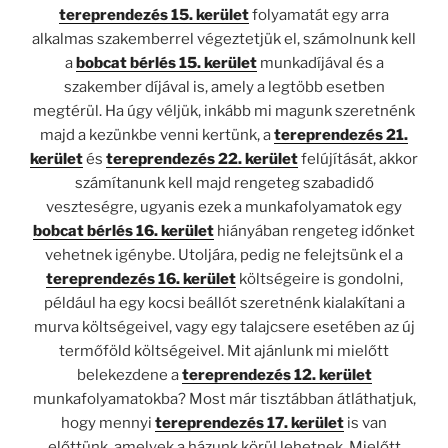
tereprendezés 15. kerület
folyamatát egy arra
alkalmas szakemberrel végeztetjük el, számolnunk kell
a
bobcat bérlés 15. kerület
munkadíjával és a
szakember díjával is, amely a legtöbb esetben
megtérül. Ha úgy véljük, inkább mi magunk szeretnénk
majd a kezünkbe venni kertünk, a
tereprendezés 21.
kerület
és
tereprendezés 22. kerület
felújítását, akkor
számítanunk kell majd rengeteg szabadidő
veszteségre, ugyanis ezek a munkafolyamatok egy
bobcat bérlés 16. kerület
hiányában rengeteg időnket
vehetnek igénybe. Utoljára, pedig ne felejtsünk el a
tereprendezés 16. kerület
költségeire is gondolni,
például ha egy kocsi beállót szeretnénk kialakítani a
murva költségeivel, vagy egy talajcsere esetében az új
termőföld költségeivel. Mit ajánlunk mi mielőtt
belekezdene a
tereprendezés 12. kerület
munkafolyamatokba? Most már tisztábban átláthatjuk,
hogy mennyi
tereprendezés 17. kerület
is van
előttünk, amelyek a házunk körül lehetnek. Mielőtt