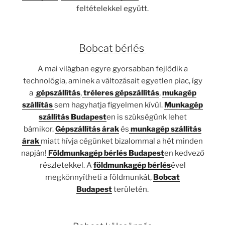
feltételekkel együtt.
Bobcat bérlés
A mai világban egyre gyorsabban fejlődik a
technológia, aminek a változásait egyetlen piac, így
a
gépszállítás
,
tréleres gépszállítás
,
mukagép
szállítás
sem hagyhatja figyelmen kívül.
Munkagép
szállítás Budapest
en is szükségünk lehet
bámikor.
Gépszállítás árak
és
munkagép szállítás
árak
miatt hívja cégünket bizalommal a hét minden
napján!
Földmunkagép bérlés Budapest
en kedvező
részletekkel. A
földmunkagép bérlés
ével
megkönnyítheti a földmunkát,
Bobcat
Budapest
területén.