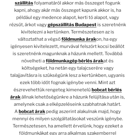
szállítás
folyamatáról akkor más összeget fogunk
kapni, ahogy akár más összeget kapunk akkor is, ha
például egy medence alapot, kerti tó alapot, vagy
rézsűt, árkot vagy
gépszállítás Budapest
is szeretnénk
kivitelezni a kertünken. Természetesen az is
változtathat a végső
földmunka árak
on, ha egy
igényesen kivitelezett, murvával felszórt kocsi beállót
is szeretnénk magunknak a házunk mellett. Továbbá
növelheti a
földmunkagép bérlés árak
at és
költségeket, ha netán egy talajcserére vagy
talajjavításra is szükségünk lesz a kertünkben, ugyanis
ezek több időt fognak igénybe venni. Mint azt
észrevehettük rengeteg kimenetelű
bobcat bérlés
árak
állnak lehetőségünkre a házunk felújítása után is,
amelynek csak a elképzeléseink szabhatnak határt.
A
bobcat árak
pedig aszerint alakulnak majd, hogy
mennyi és milyen szolgáltatásokat veszünk igénybe.
Természetesen, ha amellett érvelünk, hogy ezeket a
földmunkákat egy arra alkalmas szakemberrel