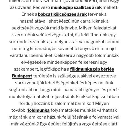
miket szeretne viszontlátni jövendőbeli kertjében vagy
az udvarán, kedvező
munkagép szállítás árak
mellett.
Ennek a
bobcat kölcsönzés árak
tervnek a
használatával lehet készülnünk arra, kiknek a
segítségét vegyük majd igénybe. Milyen feladatokat
szeretnénk velük elvégeztetni, és felállíthatunk egy
sorrendet számukra, amelyhez tartva magunkat semmi
nem fog kimaradni, és kevesebb tényező érint majd
váratlanul bennünket. Célszerű a nagyobb földmunkák
elvégzésére mindenképpen felkeresni egy
szakembert, legfőképp ha a
földmunkagép bérlés
Budapest
területén is szükséges, akivel egyeztetve
sorra vehetjük lehetőségeinket és képes nekünk
segíteni abban, hogy minél hamarabb igényes és precíz
munkafolyamatokat teljesítsünk. Ezekkel kapcsolatban
fordulj hozzánk bizalommal bármikor! Milyen
további
földmunka
folyamatok és munkák várhatnak
még ránk, amikor a házunk felújításának a folyamataival
már végzünk? Egy épület felújítása vagy építése alatt