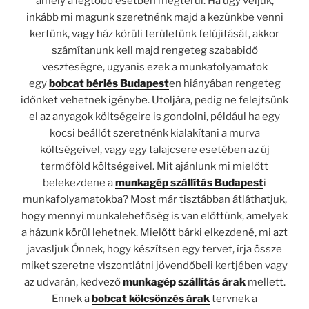
amely a legtöbb esetben megtérül. Ha úgy véljük,
inkább mi magunk szeretnénk majd a kezünkbe venni
kertünk, vagy ház körüli területünk felújítását, akkor
számítanunk kell majd rengeteg szababidő
veszteségre, ugyanis ezek a munkafolyamatok
egy
bobcat bérlés Budapest
en hiányában rengeteg
időnket vehetnek igénybe. Utoljára, pedig ne felejtsünk
el az anyagok költségeire is gondolni, például ha egy
kocsi beállót szeretnénk kialakítani a murva
költségeivel, vagy egy talajcsere esetében az új
termőföld költségeivel. Mit ajánlunk mi mielőtt
belekezdene a
munkagép szállítás Budapest
i
munkafolyamatokba? Most már tisztábban átláthatjuk,
hogy mennyi munkalehetőség is van előttünk, amelyek
a házunk körül lehetnek. Mielőtt bárki elkezdené, mi azt
javasljuk Önnek, hogy készítsen egy tervet, írja össze
miket szeretne viszontlátni jövendőbeli kertjében vagy
az udvarán, kedvező
munkagép szállítás árak
mellett.
Ennek a
bobcat kölcsönzés árak
tervnek a