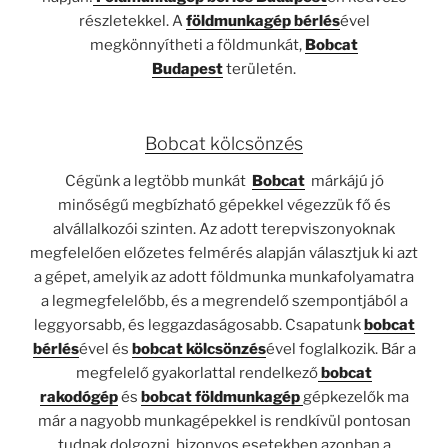
részletekkel. A
földmunkagép bérlés
ével
megkönnyítheti a földmunkát,
Bobcat
Budapest
területén.
Bobcat kölcsönzés
Cégünk a legtöbb munkát
Bobcat
márkájú jó
minőségű megbízható gépekkel végezzük fő és
alvállalkozói szinten. Az adott terepviszonyoknak
megfelelően előzetes felmérés alapján választjuk ki azt
a gépet, amelyik az adott földmunka munkafolyamatra
a legmegfelelőbb, és a megrendelő szempontjából a
leggyorsabb, és leggazdaságosabb. Csapatunk
bobcat
bérlés
ével és
bobcat kölcsönzés
ével foglalkozik. Bár a
megfelelő gyakorlattal rendelkező
bobcat
rakodógép
és
bobcat földmunkagép
gépkezelők ma
már a nagyobb munkagépekkel is rendkívül pontosan
tudnak dolgozni, bizonyos esetekben azonban a