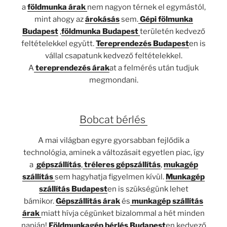
a
földmunka árak
nem nagyon térnek el egymástól,
mint ahogy az
árokásás
sem.
Gépi fölmunka
Budapest
,
földmunka Budapest
területén kedvező
feltételekkel együtt.
Tereprendezés Budapest
en is
vállal csapatunk kedvező feltételekkel.
A
tereprendezés árak
at a felmérés után tudjuk
megmondani.
Bobcat bérlés
A mai világban egyre gyorsabban fejlődik a
technológia, aminek a változásait egyetlen piac, így
a
gépszállítás
,
tréleres gépszállítás
,
mukagép
szállítás
sem hagyhatja figyelmen kívül.
Munkagép
szállítás Budapest
en is szükségünk lehet
bámikor.
Gépszállítás árak
és
munkagép szállítás
árak
miatt hívja cégünket bizalommal a hét minden
napján!
Földmunkagép bérlés Budapest
en kedvező