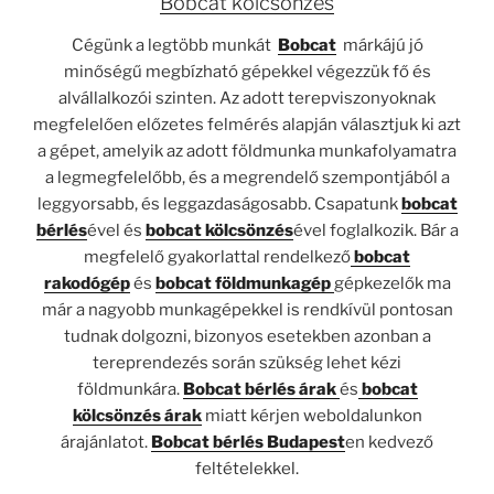
Bobcat kölcsönzés
Cégünk a legtöbb munkát
Bobcat
márkájú jó
minőségű megbízható gépekkel végezzük fő és
alvállalkozói szinten. Az adott terepviszonyoknak
megfelelően előzetes felmérés alapján választjuk ki azt
a gépet, amelyik az adott földmunka munkafolyamatra
a legmegfelelőbb, és a megrendelő szempontjából a
leggyorsabb, és leggazdaságosabb. Csapatunk
bobcat
bérlés
ével és
bobcat kölcsönzés
ével foglalkozik. Bár a
megfelelő gyakorlattal rendelkező
bobcat
rakodógép
és
bobcat földmunkagép
gépkezelők ma
már a nagyobb munkagépekkel is rendkívül pontosan
tudnak dolgozni, bizonyos esetekben azonban a
tereprendezés során szükség lehet kézi
földmunkára.
Bobcat bérlés árak
és
bobcat
kölcsönzés árak
miatt kérjen weboldalunkon
árajánlatot.
Bobcat bérlés Budapest
en kedvező
feltételekkel.