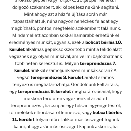
árokásó géppel vagy forgó-kotró géppel remekül
dolgozó szakembert, aki képes lesz nekünk segíteni.
Mint ahogy azt a ház felújítása során már
tapasztalhattuk, néha nagyon nehézkes feladat egy
megbízható, pontos, megfelelő szakembert találnunk.
Mindemellett azonban sokkal hamarabb érhetünk el
eredményes munkát, ugyanis, ezek a
bobcat bérlés 10.
kerület
alkalmas gépek sokszor több mint a félidő alatt
végeznek egy olyan munkával, amivel mi bajlódhatnánk
több héten keresztül is. Milyen
tereprendezés 7.
kerület
árakkal számoljunk ezen munkák során? A
végső
tereprendezés 8. kerület
árakat számos
tényező is meghatározhatja. Gondolnunk kell arra is,
egy
tereprendezés 9. kerület
meghatározásánál, hogy
mekkora területen végeznénk el az adott
tereprendezést, ha csupán egy felszín egyengetésről,
törmelékek elhordásáról lenne szó, vagy
bobcat bérlés
11. kerület
folyamatáról akkor más összeget fogunk
kapni, ahogy akár más összeget kapunk akkor is, ha