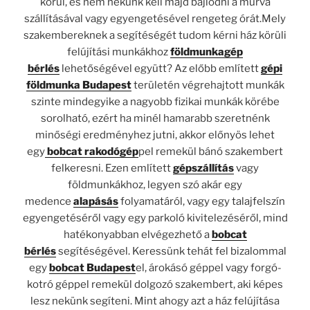
körül, és nem nekünk kell majd bajlódni a murva
szállításával vagy egyengetésével rengeteg órát.Mely
szakembereknek a segítéségét tudom kérni ház körüli
felújítási munkákhoz
földmunkagép
bérlés
lehetőségével együtt? Az előbb említett
gépi
földmunka Budapest
területén végrehajtott munkák
szinte mindegyike a nagyobb fizikai munkák körébe
sorolható, ezért ha minél hamarabb szeretnénk
minőségi eredményhez jutni, akkor előnyös lehet
egy
bobcat rakodógép
pel remekül bánó szakembert
felkeresni. Ezen említett
gépszállítás
vagy
földmunkákhoz, legyen szó akár egy
medence
alapásás
folyamatáról, vagy egy talajfelszín
egyengetéséről vagy egy parkoló kivitelezéséről, mind
hatékonyabban elvégezhető a
bobcat
bérlés
segítéségével. Keressünk tehát fel bizalommal
egy
bobcat Budapest
el, árokásó géppel vagy forgó-
kotró géppel remekül dolgozó szakembert, aki képes
lesz nekünk segíteni. Mint ahogy azt a ház felújítása