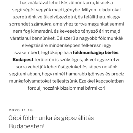
használatával lehet készülnünk arra, kiknek a
segítségét vegyük majd igénybe. Milyen feladatokat
szeretnénk velük elvégeztetni, és felállíthatunk egy
sorrendet számukra, amelyhez tartva magunkat semmi
nem fog kimaradni, és kevesebb tényező érint majd
váratlanul bennünket. Célszerű a nagyobb földmunkák
elvégzésére mindenképpen felkeresni egy
szakembert, legfőképp ha a
földmunkagép bérlés
Budapest
területén is szükséges, akivel egyeztetve
sorra vehetjük lehetőségeinket és képes nekünk
segíteni abban, hogy minél hamarabb igényes és precíz
munkafolyamatokat teljesítsünk. Ezekkel kapcsolatban
fordulj hozzánk bizalommal bármikor!
BEKÜLDVE:
2020.11.18.
Gépi földmunka és gépszállítás
Budapesten!