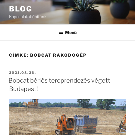
Tartalomhoz
BLOG
Kapcsolatot építünk
Menü
CÍMKE:
BOBCAT RAKODÓGÉP
BEKÜLDVE:
2021.08.26.
Bobcat bérlés tereprendezés végett
Budapest!