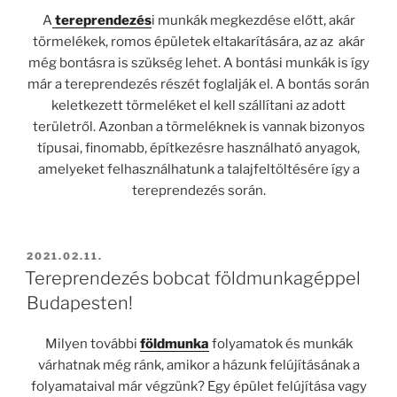
A
tereprendezés
i munkák megkezdése előtt, akár
törmelékek, romos épületek eltakarítására, az az akár
még bontásra is szükség lehet. A bontási munkák is így
már a tereprendezés részét foglalják el. A bontás során
keletkezett törmeléket el kell szállítani az adott
területről. Azonban a törmeléknek is vannak bizonyos
típusai, finomabb, építkezésre használható anyagok,
amelyeket felhasználhatunk a talajfeltöltésére így a
tereprendezés során.
BEKÜLDVE:
2021.02.11.
Tereprendezés bobcat földmunkagéppel
Budapesten!
Milyen további
földmunka
folyamatok és munkák
várhatnak még ránk, amikor a házunk felújításának a
folyamataival már végzünk? Egy épület felújítása vagy