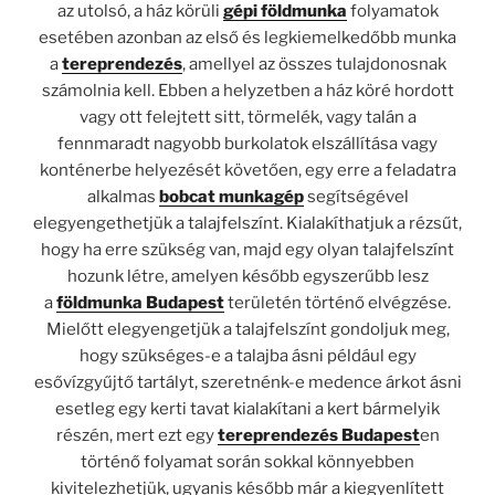
az utolsó, a ház körüli
gépi földmunka
folyamatok
esetében azonban az első és legkiemelkedőbb munka
a
tereprendezés
, amellyel az összes tulajdonosnak
számolnia kell. Ebben a helyzetben a ház köré hordott
vagy ott felejtett sitt, törmelék, vagy talán a
fennmaradt nagyobb burkolatok elszállítása vagy
konténerbe helyezését követően, egy erre a feladatra
alkalmas
bobcat munkagép
segítségével
elegyengethetjük a talajfelszínt. Kialakíthatjuk a rézsűt,
hogy ha erre szükség van, majd egy olyan talajfelszínt
hozunk létre, amelyen később egyszerűbb lesz
a
földmunka Budapest
területén történő elvégzése.
Mielőtt elegyengetjük a talajfelszínt gondoljuk meg,
hogy szükséges-e a talajba ásni például egy
esővízgyűjtő tartályt, szeretnénk-e medence árkot ásni
esetleg egy kerti tavat kialakítani a kert bármelyik
részén, mert ezt egy
tereprendezés Budapest
en
történő folyamat során sokkal könnyebben
kivitelezhetjük, ugyanis később már a kiegyenlített