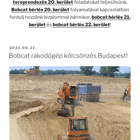
tereprendezés 20. kerület
feladatokat teljesítsünk.
Bobcat bérlés 20. kerület
folyamatával kapcsolatban
fordulj hozzánk bizalommal bármikor,
bobcat bérlés 21.
kerület
és
bobcat bérlés 22. kerület
!
BEKÜLDVE:
2021.06.21.
Bobcat rakodógép kölcsönzés Budapest!