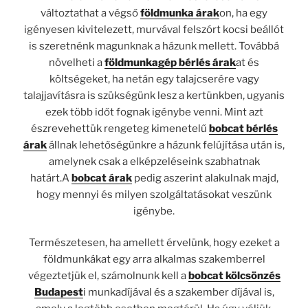
változtathat a végső
földmunka árak
on, ha egy
igényesen kivitelezett, murvával felszórt kocsi beállót
is szeretnénk magunknak a házunk mellett. Továbbá
növelheti a
földmunkagép bérlés árak
at és
költségeket, ha netán egy talajcserére vagy
talajjavításra is szükségünk lesz a kertünkben, ugyanis
ezek több időt fognak igénybe venni. Mint azt
észrevehettük rengeteg kimenetelű
bobcat bérlés
árak
állnak lehetőségünkre a házunk felújítása után is,
amelynek csak a elképzeléseink szabhatnak
határt.A
bobcat árak
pedig aszerint alakulnak majd,
hogy mennyi és milyen szolgáltatásokat veszünk
igénybe.
Természetesen, ha amellett érvelünk, hogy ezeket a
földmunkákat egy arra alkalmas szakemberrel
végeztetjük el, számolnunk kell a
bobcat kölcsönzés
Budapest
i munkadíjával és a szakember díjával is,