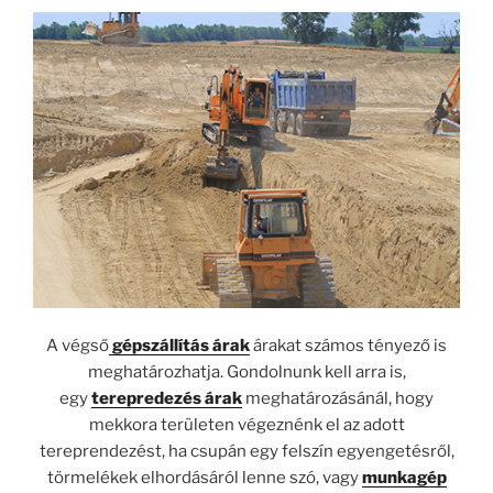
A végső
gépszállítás árak
árakat számos tényező is
meghatározhatja. Gondolnunk kell arra is,
egy
terepredezés árak
meghatározásánál, hogy
mekkora területen végeznénk el az adott
tereprendezést, ha csupán egy felszín egyengetésről,
törmelékek elhordásáról lenne szó, vagy
munkagép