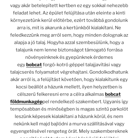
vagy akár betelepített kertben ez egy sokkal nehezebb
feladat lehet. Az épület felújítása után eleinte a kinti
környezetünk kerül előtérbe, ezért továbbá gondolunk
arra is, mit is akarunk a kertünkből kialakítani. Ne
feledkezzünk meg arról sem, hogy minden dolognak az
alapja a jó talaj. Hogyha azzal szembesülünk, hogy a
talajunk nem lenne biztonságot támogató forrása
növényeinknek és gyepünknek érdemes
egy
bobcat
forgó-kotró géppel talajjavítási vagy
talajcserés folyamatot végrehajtani. Gondolkodhatunk
akár arról is, a felújítást követően, hogy kialakítunk egy
kocsi beállót a házunk mellett, ilyen helyzetben is
célszerű felkeresni erre a célra alkalmas
bobcat
földmunkagép
pel rendelkező szakembert. Ugyanis így
tempósabban és minőségben is magas szintű parkolót
leszünk képesek kialakítani a házunk körül, és nem
nekünk kell majd bajlódni a murva szállításával vagy
egyengetésével rengeteg órát. Mely szakembereknek