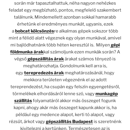
során már tapasztalhattuk, néha nagyon nehézkes
feladat egy megbízható, pontos, megfelelő szakembert
találnunk. Mindemellett azonban sokkal hamarabb
érhetünk el eredményes munkát, ugyanis, ezek
a
bobcat kölcsönzés
re alkalmas gépek sokszor több
mint a félidő alatt végeznek egy olyan munkával, amivel
mi bajlódhatnánk több héten keresztül is. Milyen
gépi
földmunka árak
kal számoljunk ezen munkák során? A
végső
gépszállítás árak
árakat számos tényező is
meghatározhatja. Gondolnunk kell arra is,
egy
terepredezés árak
meghatározásánál, hogy
mekkora területen végeznénk el az adott
tereprendezést, ha csupán egy felszín egyengetésről,
törmelékek elhordásáról lenne szó, vagy
munkagép
szállítás
folyamatáról akkor más összeget fogunk
kapni, ahogy akár más összeget kapunk akkor is, ha
például egy medence alapot, kerti tó alapot, vagy
rézsűt, árkot vagy
gépszállítás Budapest
is szeretnénk
kivitelezni a kertünken. Természetesen az is