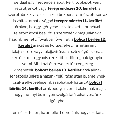
például egy medence alapot, kerti tó alapot, vagy
rézsűt, árkot vagy
tereprendezés 10. kerület
is
szeretnénk kivitelezni a kertünkben. Természetesen az
is változtathat a végső
tereprendezés 11. kerület
árakon, ha egy igényesen kivitelezett, murvával
felszórt kocsi beállót is szeretnénk magunknak a
házunk mellett. Továbbá növelheti a
bobcat bérlés 12.
kerület
árakat és költségeket, ha netán egy
talajcserére vagy talajjavításra is szükségünk lesz a
kertünkben, ugyanis ezek több időt fognak igénybe
venni. Mint azt észrevehettük rengeteg
kimenetelű
bobcat bérlés 13. kerület
árak állnak
lehetőségünkre a házunk felújítása után is, amelynek
csak a elképzeléseink szabhatnak határt.A
bobcat
bérlés 14. kerület
árak pedig aszerint alakulnak majd,
hogy mennyi és milyen szolgáltatásokat veszünk
igénybe.
Természetesen, ha amellett érvelünk, hogy ezeket a