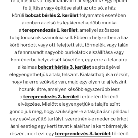
felújításának a folyamataival már végzünk? Egy épület
felújítása vagy építése alatt az utolsó, a ház
körüli
bobcat bérlés 2. kerület
folyamatok esetében
azonban az első és legkiemelkedőbb munka
a
tereprendezés 1. kerület
, amellyel az összes
tulajdonosnak számolnia kell. Ebben a helyzetben a ház
köré hordott vagy ott felejtett sitt, törmelék, vagy talán
a fennmaradt nagyobb burkolatok elszállítása vagy
konténerbe helyezését követően, egy erre a feladatra
alkalmas
bobcat bérlés 3. kerület
segítségével
elegyengethetjük a talajfelszínt. Kialakíthatjuk a rézsűt,
hogy ha erre szükség van, majd egy olyan talajfelszínt
hozunk létre, amelyen később egyszerűbb lesz
a
tereprendezés 2. kerület
területén történő
elvégzése. Mielőtt elegyengetjük a talajfelszínt
gondoljuk meg, hogy szükséges-e a talajba ásni például
egy esővízgyűjtő tartályt, szeretnénk-e medence árkot
ásni esetleg egy kerti tavat kialakítani a kert bármelyik
részén, mert ezt egy
tereprendezés 3. kerület
történő