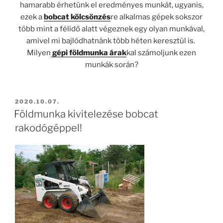
hamarabb érhetünk el eredményes munkát, ugyanis,
ezek a
bobcat kölcsönzés
re alkalmas gépek sokszor
több mint a félidő alatt végeznek egy olyan munkával,
amivel mi bajlódhatnánk több héten keresztül is.
Milyen
gépi földmunka árak
kal számoljunk ezen
munkák során?
BEKÜLDVE:
2020.10.07.
Földmunka kivitelezése bobcat
rakodógéppel!