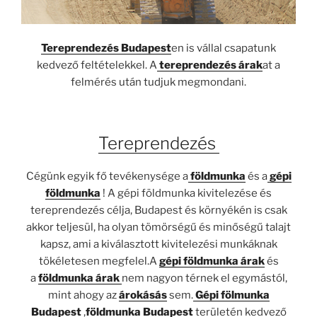
Tereprendezés Budapest
en is vállal csapatunk
kedvező feltételekkel. A
tereprendezés árak
at a
felmérés után tudjuk megmondani.
Tereprendezés
Cégünk egyik fő tevékenysége a
földmunka
és a
gépi
földmunka
! A gépi földmunka kivitelezése és
tereprendezés célja, Budapest és környékén is csak
akkor teljesül, ha olyan tömörségű és minőségű talajt
kapsz, ami a kiválasztott kivitelezési munkáknak
tökéletesen megfelel.A
gépi földmunka árak
és
a
földmunka árak
nem nagyon térnek el egymástól,
mint ahogy az
árokásás
sem.
Gépi fölmunka
Budapest
,
földmunka Budapest
területén kedvező