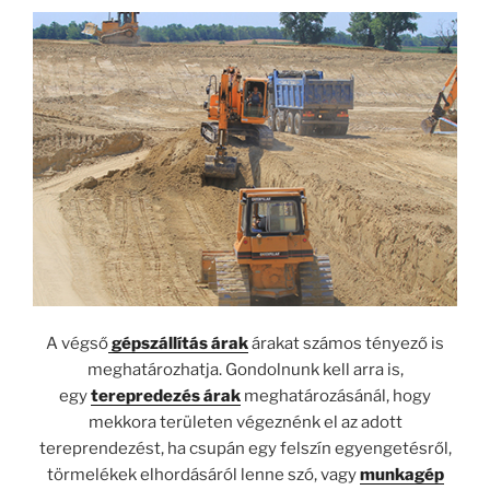
A végső
gépszállítás árak
árakat számos tényező is
meghatározhatja. Gondolnunk kell arra is,
egy
terepredezés árak
meghatározásánál, hogy
mekkora területen végeznénk el az adott
tereprendezést, ha csupán egy felszín egyengetésről,
törmelékek elhordásáról lenne szó, vagy
munkagép