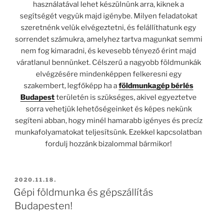
használatával lehet készülnünk arra, kiknek a
segítségét vegyük majd igénybe. Milyen feladatokat
szeretnénk velük elvégeztetni, és felállíthatunk egy
sorrendet számukra, amelyhez tartva magunkat semmi
nem fog kimaradni, és kevesebb tényező érint majd
váratlanul bennünket. Célszerű a nagyobb földmunkák
elvégzésére mindenképpen felkeresni egy
szakembert, legfőképp ha a
földmunkagép bérlés
Budapest
területén is szükséges, akivel egyeztetve
sorra vehetjük lehetőségeinket és képes nekünk
segíteni abban, hogy minél hamarabb igényes és precíz
munkafolyamatokat teljesítsünk. Ezekkel kapcsolatban
fordulj hozzánk bizalommal bármikor!
BEKÜLDVE:
2020.11.18.
Gépi földmunka és gépszállítás
Budapesten!