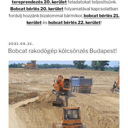
tereprendezés 20. kerület
feladatokat teljesítsünk.
Bobcat bérlés 20. kerület
folyamatával kapcsolatban
fordulj hozzánk bizalommal bármikor,
bobcat bérlés 21.
kerület
és
bobcat bérlés 22. kerület
!
BEKÜLDVE:
2021.06.21.
Bobcat rakodógép kölcsönzés Budapest!