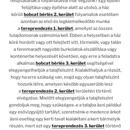
felújításának a folyamataival már végzünk? Egy épület
felújítása vagy építése alatt az utolsó, a ház
körüli
bobcat bérlés 2. kerület
folyamatok esetében
azonban az első és legkiemelkedőbb munka
a
tereprendezés 1. kerület
, amellyel az összes
tulajdonosnak számolnia kell. Ebben a helyzetben a ház
köré hordott vagy ott felejtett sitt, törmelék, vagy talán
a fennmaradt nagyobb burkolatok elszállítása vagy
konténerbe helyezését követően, egy erre a feladatra
alkalmas
bobcat bérlés 3. kerület
segítségével
elegyengethetjük a talajfelszínt. Kialakíthatjuk a rézsűt,
hogy ha erre szükség van, majd egy olyan talajfelszínt
hozunk létre, amelyen később egyszerűbb lesz
a
tereprendezés 2. kerület
területén történő
elvégzése. Mielőtt elegyengetjük a talajfelszínt
gondoljuk meg, hogy szükséges-e a talajba ásni például
egy esővízgyűjtő tartályt, szeretnénk-e medence árkot
ásni esetleg egy kerti tavat kialakítani a kert bármelyik
részén, mert ezt egy
tereprendezés 3. kerület
történő