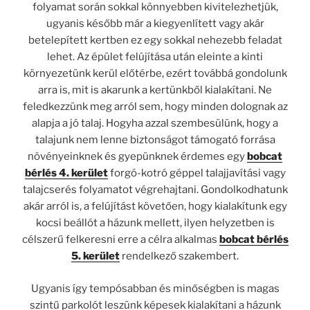
folyamat során sokkal könnyebben kivitelezhetjük,
ugyanis később már a kiegyenlített vagy akár
betelepített kertben ez egy sokkal nehezebb feladat
lehet. Az épület felújítása után eleinte a kinti
környezetünk kerül előtérbe, ezért továbbá gondolunk
arra is, mit is akarunk a kertünkből kialakítani. Ne
feledkezzünk meg arról sem, hogy minden dolognak az
alapja a jó talaj. Hogyha azzal szembesülünk, hogy a
talajunk nem lenne biztonságot támogató forrása
növényeinknek és gyepünknek érdemes egy
bobcat
bérlés 4. kerület
forgó-kotró géppel talajjavítási vagy
talajcserés folyamatot végrehajtani. Gondolkodhatunk
akár arról is, a felújítást követően, hogy kialakítunk egy
kocsi beállót a házunk mellett, ilyen helyzetben is
célszerű felkeresni erre a célra alkalmas
bobcat bérlés
5. kerület
rendelkező szakembert.
Ugyanis így tempósabban és minőségben is magas
szintű parkolót leszünk képesek kialakítani a házunk