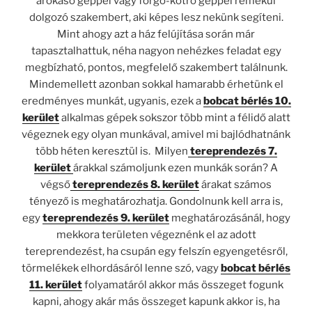
árokásó géppel vagy forgó-kotró géppel remekül
dolgozó szakembert, aki képes lesz nekünk segíteni.
Mint ahogy azt a ház felújítása során már
tapasztalhattuk, néha nagyon nehézkes feladat egy
megbízható, pontos, megfelelő szakembert találnunk.
Mindemellett azonban sokkal hamarabb érhetünk el
eredményes munkát, ugyanis, ezek a
bobcat bérlés 10.
kerület
alkalmas gépek sokszor több mint a félidő alatt
végeznek egy olyan munkával, amivel mi bajlódhatnánk
több héten keresztül is. Milyen
tereprendezés 7.
kerület
árakkal számoljunk ezen munkák során? A
végső
tereprendezés 8. kerület
árakat számos
tényező is meghatározhatja. Gondolnunk kell arra is,
egy
tereprendezés 9. kerület
meghatározásánál, hogy
mekkora területen végeznénk el az adott
tereprendezést, ha csupán egy felszín egyengetésről,
törmelékek elhordásáról lenne szó, vagy
bobcat bérlés
11. kerület
folyamatáról akkor más összeget fogunk
kapni, ahogy akár más összeget kapunk akkor is, ha