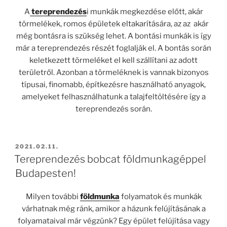
A
tereprendezés
i munkák megkezdése előtt, akár
törmelékek, romos épületek eltakarítására, az az akár
még bontásra is szükség lehet. A bontási munkák is így
már a tereprendezés részét foglalják el. A bontás során
keletkezett törmeléket el kell szállítani az adott
területről. Azonban a törmeléknek is vannak bizonyos
típusai, finomabb, építkezésre használható anyagok,
amelyeket felhasználhatunk a talajfeltöltésére így a
tereprendezés során.
BEKÜLDVE:
2021.02.11.
Tereprendezés bobcat földmunkagéppel
Budapesten!
Milyen további
földmunka
folyamatok és munkák
várhatnak még ránk, amikor a házunk felújításának a
folyamataival már végzünk? Egy épület felújítása vagy