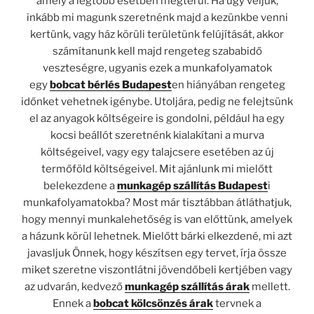
amely a legtöbb esetben megtérül. Ha úgy véljük,
inkább mi magunk szeretnénk majd a kezünkbe venni
kertünk, vagy ház körüli területünk felújítását, akkor
számítanunk kell majd rengeteg szababidő
veszteségre, ugyanis ezek a munkafolyamatok
egy
bobcat bérlés Budapest
en hiányában rengeteg
időnket vehetnek igénybe. Utoljára, pedig ne felejtsünk
el az anyagok költségeire is gondolni, például ha egy
kocsi beállót szeretnénk kialakítani a murva
költségeivel, vagy egy talajcsere esetében az új
termőföld költségeivel. Mit ajánlunk mi mielőtt
belekezdene a
munkagép szállítás Budapest
i
munkafolyamatokba? Most már tisztábban átláthatjuk,
hogy mennyi munkalehetőség is van előttünk, amelyek
a házunk körül lehetnek. Mielőtt bárki elkezdené, mi azt
javasljuk Önnek, hogy készítsen egy tervet, írja össze
miket szeretne viszontlátni jövendőbeli kertjében vagy
az udvarán, kedvező
munkagép szállítás árak
mellett.
Ennek a
bobcat kölcsönzés árak
tervnek a