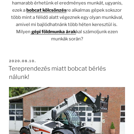
hamarabb érhetünk el eredményes munkát, ugyanis,
ezek a
bobcat kölcsönzés
re alkalmas gépek sokszor
több mint a félidő alatt végeznek egy olyan munkával,
amivel mi bajlódhatnánk több héten keresztül is.
Milyen
gépi földmunka árak
kal számoljunk ezen
munkák során?
BEKÜLDVE:
2020.08.10.
Tereprendezés miatt bobcat bérlés
nálunk!