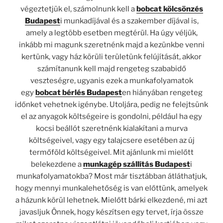
végeztetjük el, számolnunk kell a
bobcat kölcsönzés
Budapest
i munkadíjával és a szakember díjával is,
amely a legtöbb esetben megtérül. Ha úgy véljük,
inkább mi magunk szeretnénk majd a kezünkbe venni
kertünk, vagy ház körüli területünk felújítását, akkor
számítanunk kell majd rengeteg szababidő
veszteségre, ugyanis ezek a munkafolyamatok
egy
bobcat bérlés Budapest
en hiányában rengeteg
időnket vehetnek igénybe. Utoljára, pedig ne felejtsünk
el az anyagok költségeire is gondolni, például ha egy
kocsi beállót szeretnénk kialakítani a murva
költségeivel, vagy egy talajcsere esetében az új
termőföld költségeivel. Mit ajánlunk mi mielőtt
belekezdene a
munkagép szállítás Budapest
i
munkafolyamatokba? Most már tisztábban átláthatjuk,
hogy mennyi munkalehetőség is van előttünk, amelyek
a házunk körül lehetnek. Mielőtt bárki elkezdené, mi azt
javasljuk Önnek, hogy készítsen egy tervet, írja össze