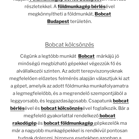
részletekkel. A
földmunkagép bérlés
ével
megkönnyítheti a földmunkát,
Bobcat
Budapest
területén.
Bobcat kölcsönzés
Cégünk a legtöbb munkát
Bobcat
márkájú jó
minőségű megbízható gépekkel végezzük fő és
alvállalkozói szinten. Az adott terepviszonyoknak
megfelelően előzetes felmérés alapján választjuk ki azt
a gépet, amelyik az adott földmunka munkafolyamatra
a legmegfelelőbb, és a megrendelő szempontjából a
leggyorsabb, és leggazdaságosabb. Csapatunk
bobcat
bérlés
ével és
bobcat kölcsönzés
ével foglalkozik. Bár a
megfelelő gyakorlattal rendelkező
bobcat
rakodógép
és
bobcat földmunkagép
gépkezelők ma
már a nagyobb munkagépekkel is rendkívül pontosan
tudnak dolgozni, bizonyos esetekben azonban a