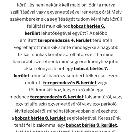
körül, és nem nekünk kell majd bajlódni a murva
szállításával vagy egyengetésével rengeteg órát.Mely
szakembereknek a segítéségét tudom kérni ház körüli
felújítási munkákhoz
bobcat bérlés 6.
kerület
lehetőségével együtt? Az előbb
említett
tereprendezés 4. kerület
területén
végrehajtott munkák szinte mindegyike a nagyobb
fizikai munkák körébe sorolható, ezért ha minél
hamarabb szeretnénk minőségi eredményhez jutni,
akkor előnyös lehet egy
bobcat bérlés 7.
kerület
remekül bánó szakembert felkeresni. Ezen
említett
tereprendezés 5. kerület
vagy
földmunkákhoz, legyen szó akár egy
medence
tereprendezés 6. kerület
folyamatáról, vagy
egy talajfelszín egyengetéséről vagy egy parkoló
kivitelezéséről, mind hatékonyabban elvégezhető
a
bobcat bérlés 8. kerület
segítéségével. Keressünk
tehát fel bizalommal egy
bobcat bérlés 9. kerület
,