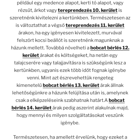
például egy medence alapot, kerti tó alapot, vagy
rézsűt, árkot vagy
tereprendezés 10. kerület
is
szeretnénk kivitelezni a kertünkben. Természetesen az
is változtathat a végső
tereprendezés 11. kerület
árakon, ha egy igényesen kivitelezett, murvával
felszórt kocsi beállót is szeretnénk magunknak a
házunk mellett. Továbbá növelheti a
bobcat bérlés 12.
kerület
árakat és költségeket, ha netán egy
talajcserére vagy talajjavításra is szükségünk lesz a
kertünkben, ugyanis ezek több időt fognak igénybe
venni. Mint azt észrevehettük rengeteg
kimenetelű
bobcat bérlés 13. kerület
árak állnak
lehetőségünkre a házunk felújítása után is, amelynek
csak a elképzeléseink szabhatnak határt.A
bobcat
bérlés 14. kerület
árak pedig aszerint alakulnak majd,
hogy mennyi és milyen szolgáltatásokat veszünk
igénybe.
Természetesen, ha amellett érvelünk, hogy ezeket a