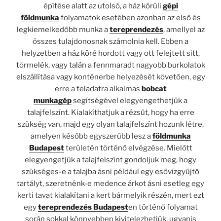
építése alatt az utolsó, a ház körüli
gépi
földmunka
folyamatok esetében azonban az első és
legkiemelkedőbb munka a
tereprendezés
, amellyel az
összes tulajdonosnak számolnia kell. Ebben a
helyzetben a ház köré hordott vagy ott felejtett sitt,
törmelék, vagy talán a fennmaradt nagyobb burkolatok
elszállítása vagy konténerbe helyezését követően, egy
erre a feladatra alkalmas
bobcat
munkagép
segítségével elegyengethetjük a
talajfelszínt. Kialakíthatjuk a rézsűt, hogy ha erre
szükség van, majd egy olyan talajfelszínt hozunk létre,
amelyen később egyszerűbb lesz a
földmunka
Budapest
területén történő elvégzése. Mielőtt
elegyengetjük a talajfelszínt gondoljuk meg, hogy
szükséges-e a talajba ásni például egy esővízgyűjtő
tartályt, szeretnénk-e medence árkot ásni esetleg egy
kerti tavat kialakítani a kert bármelyik részén, mert ezt
egy
tereprendezés Budapest
en történő folyamat
során sokkal könnyebben kivitelezhetjük, ugyanis