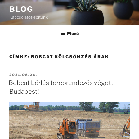
Tartalomhoz
BLOG
Kapcsolatot építünk
Menü
CÍMKE:
BOBCAT KÖLCSÖNZÉS ÁRAK
BEKÜLDVE:
2021.08.26.
Bobcat bérlés tereprendezés végett
Budapest!