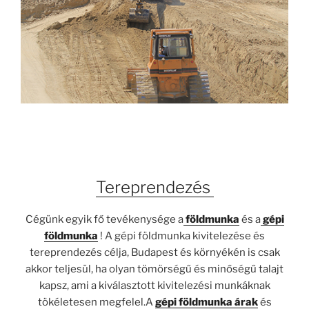
Tereprendezés
Cégünk egyik fő tevékenysége a
földmunka
és a
gépi
földmunka
! A gépi földmunka kivitelezése és
tereprendezés célja, Budapest és környékén is csak
akkor teljesül, ha olyan tömörségű és minőségű talajt
kapsz, ami a kiválasztott kivitelezési munkáknak
tökéletesen megfelel.A
gépi földmunka árak
és