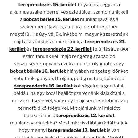
tereprendezés 15. kerület
folyamatát egy arra
alkalmas szakemberrel végeztetjük el, számolnunk kell
a
bobcat bérlés 15. kerület
munkadíjával és a
szakember díjával is, amely a legtöbb esetben
megtérül. Ha úgy véljük, inkább mi magunk szeretnénk
majd a kezünkbe venni kertünk, a
tereprendezés 21.
kerület
és
tereprendezés 22. kerület
felújítását, akkor
számítanunk kell majd rengeteg szabadidő
veszteségre, ugyanis ezek a munkafolyamatok egy
bobcat bérlés 16. kerület
hiányában rengeteg időnket
vehetnek igénybe. Utoljára, pedig ne felejtsünk el a
tereprendezés 16. kerület
költségeire is gondolni,
például ha egy kocsi beállót szeretnénk kialakítani a
murva költségeivel, vagy egy talajcsere esetében az új
termőföld költségeivel. Mit ajánlunk mi mielőtt
belekezdene a
tereprendezés 12. kerület
munkafolyamatokba? Most már tisztábban átláthatjuk,
hogy mennyi
tereprendezés 17. kerület
is van
előttünk, amelyek a házunk körül lehetnek. Mielőtt