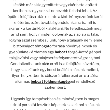
később már a kiegyenlített vagy akár betelepített
kertben ez egy sokkal nehezebb feladat lehet. Az
épület felújítása után eleinte a kinti környezetünk kerül
előtérbe, ezért továbbá gondolunk arra is, mit is
akarunk a kertünkből kialakítani. Ne feledkezzünk meg
arról sem, hogy minden dolognak az alapja a jó talaj.
Hogyha azzal szembesülünk, hogy a talajunk nem lenne
biztonságot támogató forrása növényeinknek és
gyepünknek érdemes egy
bobcat
forgó-kotró géppel
talajjavítási vagy talajcserés folyamatot végrehajtani.
Gondolkodhatunk akár arról is, a felújítást követően,
hogy kialakítunk egy kocsi beállót a házunk mellett,
ilyen helyzetben is célszerű felkeresni erre a célra
alkalmas
bobcat földmunkagép
pel rendelkező
szakembert.
Ugyanis így tempósabban és minőségben is magas
szintű parkolót leszünk képesek kialakítani a házunk