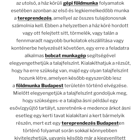
az utolsó, a ház körüli
gépi földmunka
folyamatok
esetében azonban az első és legkiemelkedőbb munka
a
tereprendezés
, amellyel az összes tulajdonosnak
számolnia kell. Ebben a helyzetben a ház köré hordott
vagy ott felejtett sitt, törmelék, vagy talán a
fennmaradt nagyobb burkolatok elszállítása vagy
konténerbe helyezését követően, egy erre a feladatra
alkalmas
bobcat munkagép
segítségével
elegyengethetjük a talajfelszínt. Kialakíthatjuk a rézsűt,
hogy ha erre szükség van, majd egy olyan talajfelszínt
hozunk létre, amelyen később egyszerűbb lesz
a
földmunka Budapest
területén történő elvégzése.
Mielőtt elegyengetjük a talajfelszínt gondoljuk meg,
hogy szükséges-e a talajba ásni például egy
esővízgyűjtő tartályt, szeretnénk-e medence árkot ásni
esetleg egy kerti tavat kialakítani a kert bármelyik
részén, mert ezt egy
tereprendezés Budapest
en
történő folyamat során sokkal könnyebben
kivitelezhetjük, ugyanis később már a kiegyenlített