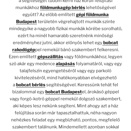
a segítéségét tudom kérni ház körüli felújítási
munkákhoz
földmunkagép bérlés
lehetőségével
együtt? Az előbb említett
gépi földmunka
Budapest
területén végrehajtott munkák szinte
mindegyike a nagyobb fizikai munkák körébe sorolható,
ezért ha minél hamarabb szeretnénk minőségi
eredményhez jutni, akkor előnyös lehet egy
bobcat
rakodógép
pel remekül bánó szakembert felkeresni.
Ezen említett
gépszállítás
vagy földmunkákhoz, legyen
szó akár egy medence
alapásás
folyamatáról, vagy egy
talajfelszín egyengetéséről vagy egy parkoló
kivitelezéséről, mind hatékonyabban elvégezhető
a
bobcat bérlés
segítéségével. Keressünk tehát fel
bizalommal egy
bobcat Budapest
el, árokásó géppel
vagy forgó-kotró géppel remekül dolgozó szakembert,
aki képes lesz nekünk segíteni. Mint ahogy azt a ház
felújítása során már tapasztalhattuk, néha nagyon
nehézkes feladat egy megbízható, pontos, megfelelő
szakembert találnunk. Mindemellett azonban sokkal