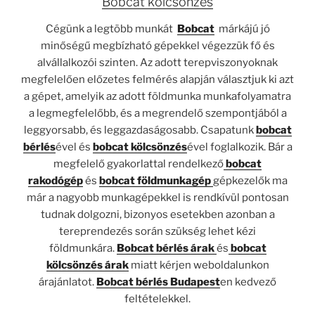
Bobcat kölcsönzés
Cégünk a legtöbb munkát
Bobcat
márkájú jó
minőségű megbízható gépekkel végezzük fő és
alvállalkozói szinten. Az adott terepviszonyoknak
megfelelően előzetes felmérés alapján választjuk ki azt
a gépet, amelyik az adott földmunka munkafolyamatra
a legmegfelelőbb, és a megrendelő szempontjából a
leggyorsabb, és leggazdaságosabb. Csapatunk
bobcat
bérlés
ével és
bobcat kölcsönzés
ével foglalkozik. Bár a
megfelelő gyakorlattal rendelkező
bobcat
rakodógép
és
bobcat földmunkagép
gépkezelők ma
már a nagyobb munkagépekkel is rendkívül pontosan
tudnak dolgozni, bizonyos esetekben azonban a
tereprendezés során szükség lehet kézi
földmunkára.
Bobcat bérlés árak
és
bobcat
kölcsönzés árak
miatt kérjen weboldalunkon
árajánlatot.
Bobcat bérlés Budapest
en kedvező
feltételekkel.