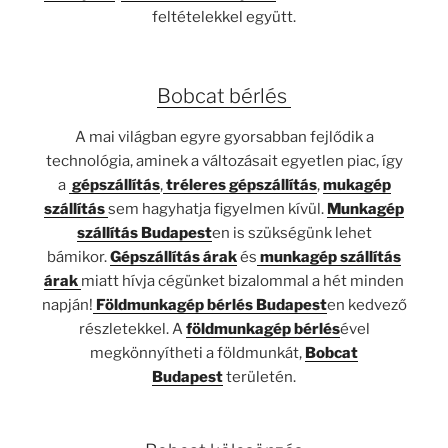
feltételekkel együtt.
Bobcat bérlés
A mai világban egyre gyorsabban fejlődik a
technológia, aminek a változásait egyetlen piac, így
a
gépszállítás
,
tréleres gépszállítás
,
mukagép
szállítás
sem hagyhatja figyelmen kívül.
Munkagép
szállítás Budapest
en is szükségünk lehet
bámikor.
Gépszállítás árak
és
munkagép szállítás
árak
miatt hívja cégünket bizalommal a hét minden
napján!
Földmunkagép bérlés Budapest
en kedvező
részletekkel. A
földmunkagép bérlés
ével
megkönnyítheti a földmunkát,
Bobcat
Budapest
területén.