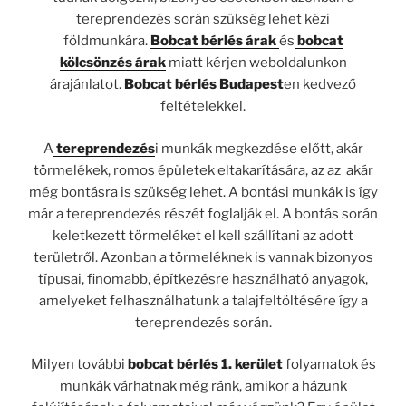
tereprendezés során szükség lehet kézi
földmunkára.
Bobcat bérlés árak
és
bobcat
kölcsönzés árak
miatt kérjen weboldalunkon
árajánlatot.
Bobcat bérlés Budapest
en kedvező
feltételekkel.
A
tereprendezés
i munkák megkezdése előtt, akár
törmelékek, romos épületek eltakarítására, az az akár
még bontásra is szükség lehet. A bontási munkák is így
már a tereprendezés részét foglalják el. A bontás során
keletkezett törmeléket el kell szállítani az adott
területről. Azonban a törmeléknek is vannak bizonyos
típusai, finomabb, építkezésre használható anyagok,
amelyeket felhasználhatunk a talajfeltöltésére így a
tereprendezés során.
Milyen további
bobcat bérlés 1. kerület
folyamatok és
munkák várhatnak még ránk, amikor a házunk