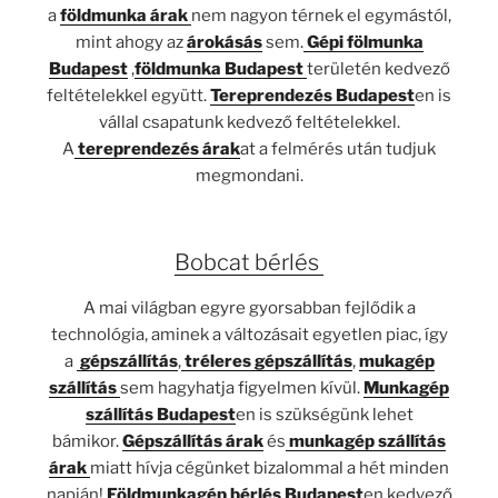
a
földmunka árak
nem nagyon térnek el egymástól,
mint ahogy az
árokásás
sem.
Gépi fölmunka
Budapest
,
földmunka Budapest
területén kedvező
feltételekkel együtt.
Tereprendezés Budapest
en is
vállal csapatunk kedvező feltételekkel.
A
tereprendezés árak
at a felmérés után tudjuk
megmondani.
Bobcat bérlés
A mai világban egyre gyorsabban fejlődik a
technológia, aminek a változásait egyetlen piac, így
a
gépszállítás
,
tréleres gépszállítás
,
mukagép
szállítás
sem hagyhatja figyelmen kívül.
Munkagép
szállítás Budapest
en is szükségünk lehet
bámikor.
Gépszállítás árak
és
munkagép szállítás
árak
miatt hívja cégünket bizalommal a hét minden
napján!
Földmunkagép bérlés Budapest
en kedvező