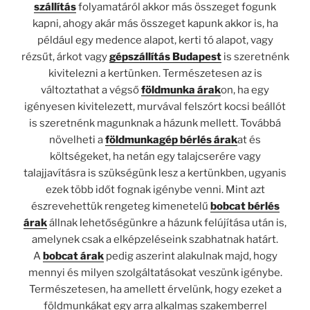
szállítás
folyamatáról akkor más összeget fogunk
kapni, ahogy akár más összeget kapunk akkor is, ha
például egy medence alapot, kerti tó alapot, vagy
rézsűt, árkot vagy
gépszállítás Budapest
is szeretnénk
kivitelezni a kertünken. Természetesen az is
változtathat a végső
földmunka árak
on, ha egy
igényesen kivitelezett, murvával felszórt kocsi beállót
is szeretnénk magunknak a házunk mellett. Továbbá
növelheti a
földmunkagép bérlés árak
at és
költségeket, ha netán egy talajcserére vagy
talajjavításra is szükségünk lesz a kertünkben, ugyanis
ezek több időt fognak igénybe venni. Mint azt
észrevehettük rengeteg kimenetelű
bobcat bérlés
árak
állnak lehetőségünkre a házunk felújítása után is,
amelynek csak a elképzeléseink szabhatnak határt.
A
bobcat árak
pedig aszerint alakulnak majd, hogy
mennyi és milyen szolgáltatásokat veszünk igénybe.
Természetesen, ha amellett érvelünk, hogy ezeket a
földmunkákat egy arra alkalmas szakemberrel