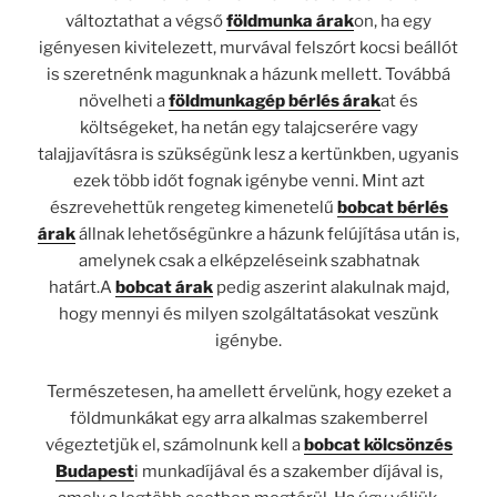
változtathat a végső
földmunka árak
on, ha egy
igényesen kivitelezett, murvával felszórt kocsi beállót
is szeretnénk magunknak a házunk mellett. Továbbá
növelheti a
földmunkagép bérlés árak
at és
költségeket, ha netán egy talajcserére vagy
talajjavításra is szükségünk lesz a kertünkben, ugyanis
ezek több időt fognak igénybe venni. Mint azt
észrevehettük rengeteg kimenetelű
bobcat bérlés
árak
állnak lehetőségünkre a házunk felújítása után is,
amelynek csak a elképzeléseink szabhatnak
határt.A
bobcat árak
pedig aszerint alakulnak majd,
hogy mennyi és milyen szolgáltatásokat veszünk
igénybe.
Természetesen, ha amellett érvelünk, hogy ezeket a
földmunkákat egy arra alkalmas szakemberrel
végeztetjük el, számolnunk kell a
bobcat kölcsönzés
Budapest
i munkadíjával és a szakember díjával is,