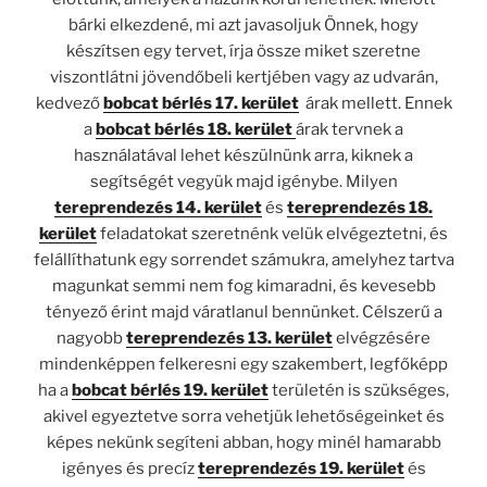
bárki elkezdené, mi azt javasoljuk Önnek, hogy
készítsen egy tervet, írja össze miket szeretne
viszontlátni jövendőbeli kertjében vagy az udvarán,
kedvező
bobcat bérlés 17. kerület
árak mellett. Ennek
a
bobcat bérlés 18. kerület
árak tervnek a
használatával lehet készülnünk arra, kiknek a
segítségét vegyük majd igénybe. Milyen
tereprendezés 14. kerület
és
tereprendezés 18.
kerület
feladatokat szeretnénk velük elvégeztetni, és
felállíthatunk egy sorrendet számukra, amelyhez tartva
magunkat semmi nem fog kimaradni, és kevesebb
tényező érint majd váratlanul bennünket. Célszerű a
nagyobb
tereprendezés 13. kerület
elvégzésére
mindenképpen felkeresni egy szakembert, legfőképp
ha a
bobcat bérlés 19. kerület
területén is szükséges,
akivel egyeztetve sorra vehetjük lehetőségeinket és
képes nekünk segíteni abban, hogy minél hamarabb
igényes és precíz
tereprendezés 19. kerület
és