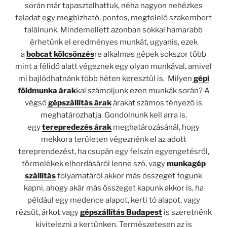
során már tapasztalhattuk, néha nagyon nehézkes
feladat egy megbízható, pontos, megfelelő szakembert
találnunk. Mindemellett azonban sokkal hamarabb
érhetünk el eredményes munkát, ugyanis, ezek
a
bobcat kölcsönzés
re alkalmas gépek sokszor több
mint a félidő alatt végeznek egy olyan munkával, amivel
mi bajlódhatnánk több héten keresztül is. Milyen
gépi
földmunka árak
kal számoljunk ezen munkák során? A
végső
gépszállítás árak
árakat számos tényező is
meghatározhatja. Gondolnunk kell arra is,
egy
terepredezés árak
meghatározásánál, hogy
mekkora területen végeznénk el az adott
tereprendezést, ha csupán egy felszín egyengetésről,
törmelékek elhordásáról lenne szó, vagy
munkagép
szállítás
folyamatáról akkor más összeget fogunk
kapni, ahogy akár más összeget kapunk akkor is, ha
például egy medence alapot, kerti tó alapot, vagy
rézsűt, árkot vagy
gépszállítás Budapest
is szeretnénk
kivitelezni a kertünken. Természetesen az is