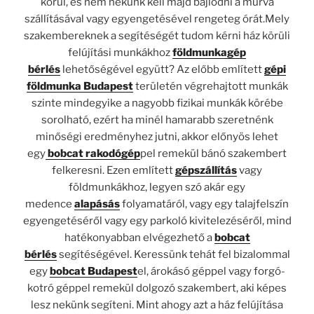
körül, és nem nekünk kell majd bajlódni a murva
szállításával vagy egyengetésével rengeteg órát.Mely
szakembereknek a segítéségét tudom kérni ház körüli
felújítási munkákhoz
földmunkagép
bérlés
lehetőségével együtt? Az előbb említett
gépi
földmunka Budapest
területén végrehajtott munkák
szinte mindegyike a nagyobb fizikai munkák körébe
sorolható, ezért ha minél hamarabb szeretnénk
minőségi eredményhez jutni, akkor előnyös lehet
egy
bobcat rakodógép
pel remekül bánó szakembert
felkeresni. Ezen említett
gépszállítás
vagy
földmunkákhoz, legyen szó akár egy
medence
alapásás
folyamatáról, vagy egy talajfelszín
egyengetéséről vagy egy parkoló kivitelezéséről, mind
hatékonyabban elvégezhető a
bobcat
bérlés
segítéségével. Keressünk tehát fel bizalommal
egy
bobcat Budapest
el, árokásó géppel vagy forgó-
kotró géppel remekül dolgozó szakembert, aki képes
lesz nekünk segíteni. Mint ahogy azt a ház felújítása