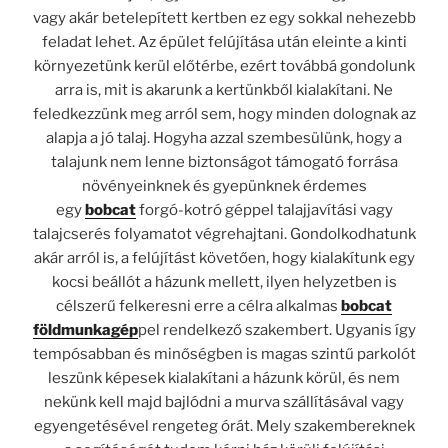
vagy akár betelepített kertben ez egy sokkal nehezebb
feladat lehet. Az épület felújítása után eleinte a kinti
környezetünk kerül előtérbe, ezért továbbá gondolunk
arra is, mit is akarunk a kertünkből kialakítani. Ne
feledkezzünk meg arról sem, hogy minden dolognak az
alapja a jó talaj. Hogyha azzal szembesülünk, hogy a
talajunk nem lenne biztonságot támogató forrása
növényeinknek és gyepünknek érdemes
egy
bobcat
forgó-kotró géppel talajjavítási vagy
talajcserés folyamatot végrehajtani. Gondolkodhatunk
akár arról is, a felújítást követően, hogy kialakítunk egy
kocsi beállót a házunk mellett, ilyen helyzetben is
célszerű felkeresni erre a célra alkalmas
bobcat
földmunkagép
pel rendelkező szakembert. Ugyanis így
tempósabban és minőségben is magas szintű parkolót
leszünk képesek kialakítani a házunk körül, és nem
nekünk kell majd bajlódni a murva szállításával vagy
egyengetésével rengeteg órát. Mely szakembereknek