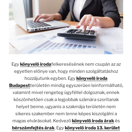
Egy
könyvelő iroda
felkeresésének nem csupán az az
egyetlen előnye van, hogy minden szolgáltatáshoz
hozzájutunk egyben. Egy
könyvelő iroda
Budapest
területén mindig egyszerűen leinformálható,
valamint mivel rengeteg ügyféllel dolgoznak, ennek
köszönhetően csak a legjobbak számára szorítanak
helyet benne, ugyanis a szakmája területén nem
sikeres szakember nem lenne képes kiszolgálni a
magas elvárásokat. Kedvező
könyvelő iroda árak
és
bérszámfejtés árak
. Egy
könyvelő iroda 13. kerület