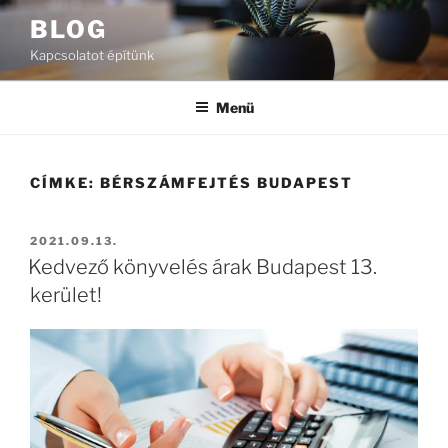
Tartalomhoz
BLOG
Kapcsolatot építünk
Menü
CÍMKE:
BÉRSZÁMFEJTÉS BUDAPEST
BEKÜLDVE:
2021.09.13.
Kedvező könyvelés árak Budapest 13.
kerület!