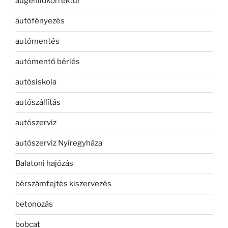
augenlidkorrektur
autófényezés
autómentés
autómentő bérlés
autósiskola
autószállítás
autószerviz
autószerviz Nyíregyháza
Balatoni hajózás
bérszámfejtés kiszervezés
betonozás
bobcat