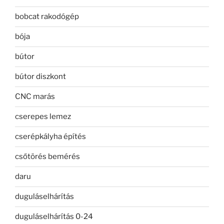
bobcat rakodógép
bója
bútor
bútor diszkont
CNC marás
cserepes lemez
cserépkályha építés
csőtörés bemérés
daru
duguláselhárítás
duguláselhárítás 0-24