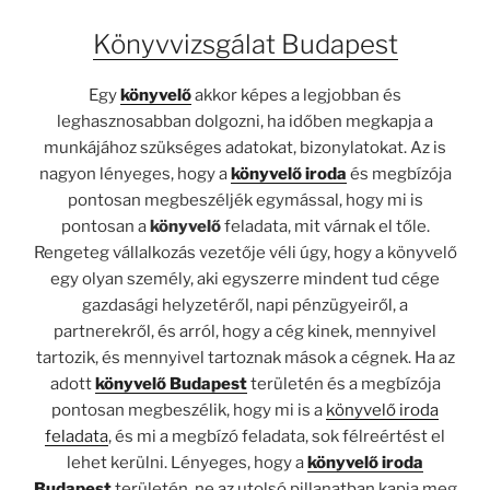
Könyvvizsgálat Budapest
Egy
könyvelő
akkor képes a legjobban és
leghasznosabban dolgozni, ha időben megkapja a
munkájához szükséges adatokat, bizonylatokat. Az is
nagyon lényeges, hogy a
könyvelő iroda
és megbízója
pontosan megbeszéljék egymással, hogy mi is
pontosan a
könyvelő
feladata, mit várnak el tőle.
Rengeteg vállalkozás vezetője véli úgy, hogy a könyvelő
egy olyan személy, aki egyszerre mindent tud cége
gazdasági helyzetéről, napi pénzügyeiről, a
partnerekről, és arról, hogy a cég kinek, mennyivel
tartozik, és mennyivel tartoznak mások a cégnek. Ha az
adott
könyvelő Budapest
területén és a megbízója
pontosan megbeszélik, hogy mi is a
könyvelő iroda
feladata
, és mi a megbízó feladata, sok félreértést el
lehet kerülni. Lényeges, hogy a
könyvelő iroda
Budapest
területén, ne az utolsó pillanatban kapja meg