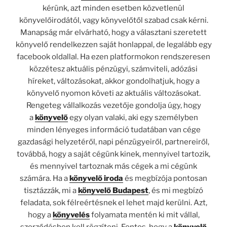
kérünk, azt minden esetben közvetlenül
könyvelőirodától, vagy könyvelőtől szabad csak kérni.
Manapság már elvárható, hogy a választani szeretett
könyvelő rendelkezzen saját honlappal, de legalább egy
facebook oldallal. Ha ezen platformokon rendszeresen
közzétesz aktuális pénzügyi, számviteli, adózási
híreket, változásokat, akkor gondolhatjuk, hogy a
könyvelő nyomon követi az aktuális változásokat.
Rengeteg vállalkozás vezetője gondolja úgy, hogy
a
könyvelő
egy olyan valaki, aki egy személyben
minden lényeges információ tudatában van cége
gazdasági helyzetéről, napi pénzügyeiről, partnereiről,
továbbá, hogy a saját cégünk kinek, mennyivel tartozik,
és mennyivel tartoznak más cégek a mi cégünk
számára. Ha a
könyvelő iroda
és megbízója pontosan
tisztázzák, mi a
könyvelő Budapest
, és mi megbízó
feladata, sok félreértésnek el lehet majd kerülni. Azt,
hogy a
könyvelés
folyamata mentén ki mit vállal,
szerződésben kell rögzíteni. Fontos, hogy a
könyvelő