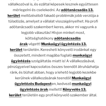
vállalkozóval is, és ezáltal képesek lesznek együttesen
mérlegelni és cselekedni. Az
adótanácsadás 13.
kerület
mellőzéséből fakadó problémák jobb verziója a
túladózás, amelyet a vállalat visszaigényelhet. Ha profi
adótanácsadó szakembert keres, akkor mi vagyunk a
legjobb választás! Hívjon minket most,
költséghatékony
adótanácsadás
árak
végett!
Munkaügyi ügyintézés 13.
kerület
területén. Keresheti könyvelő irodánkat egy
összetett, mindent magába foglaló
munkaügyi
ügyintézés
szolgáltatás miatt is! A vállalkozásával,
pénzügyeivel kapcsolatos összes teendőt átruházhatja
ránk, és bízhat abban, hogy a lehető legjobb kezekbe
kerülnek vállalkozásának teendői!
Munkaügyi
ügyintézés Budapest
en, kedvező
munkaügyi
ügyintézés árak
mellett!
Könyvelés 13.
kerület
területén egy profi könyvelő szakember által.