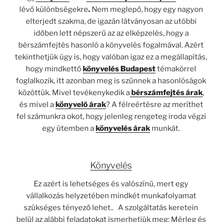
lévő különbségekre
.
Nem meglepő, hogy egy nagyon
elterjedt szakma, de igazán látványosan az utóbbi
időben lett népszerű az az elképzelés, hogy a
bérszámfejtés hasonló a könyvelés fogalmával. Azért
tekinthetjük úgy is, hogy valóban igaz ez a megállapítás,
hogy mindkettő
könyvelés Budapest
témakörrel
foglalkozik, itt azonban meg is szűnnek a hasonlóságok
közöttük. Mivel tevékenykedik a
bérszámfejtés árak
,
és mivel a
könyvelő árak
? A félreértésre az meríthet
fel számunkra okot, hogy jelenleg rengeteg iroda végzi
egy ütemben a
könyvelés árak
munkát.
Könyvelés
Ez azért is lehetséges és valószínű, mert egy
vállalkozás helyzetében mindkét munkafolyamat
szükséges tényező lehet.. A szolgáltatás keretein
belül az alábbi feladatokat ismerhetjük meg: Mérleg és