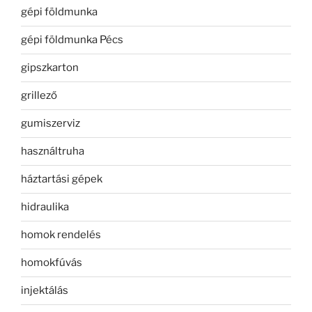
gépi földmunka
gépi földmunka Pécs
gipszkarton
grillező
gumiszerviz
használtruha
háztartási gépek
hidraulika
homok rendelés
homokfúvás
injektálás