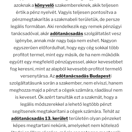
azoknak a
könyvelő
szakembereknek, akik teljesen
értik a pénz nyelvét. Vagyis teljesen pontosítva a
pénzmegtakarítás a szakmabeli területük, de persze
legális formában. Aki rendelkezik egy remek pénzügyi
tanácsadóval, akár
adótanácsadás
szolgáltatást vesz
igénybe, annak már nagy baja nem eshet. Nagyon
egyszerűen előfordulhat, hogy egy cég sokkal több
profitot termel, mint egy másik, de ha nem működik
együtt egy megfelelő pénzügyessel, akkor kevesebbet
fog keresni, mint az alapból kevesebb profitot termelő
versenytársa. Az
adótanácsadás Budapest
i
szolgáltatásunk során a szakember, nem elviszi, hanem
meghozza majd a pénzt a cégek számára, ráadásul nem
is keveset. Ők azért tanulták ezt a szakmát, hogy a
legális módszerekkel a lehető legtöbb pénzt
segítsenek megtakarítani a cégek számára. Tehát az
adótanácsadás 13. kerület
területén olyan pénzeket
képes megtartani nekünk, amelyeket nem kötelező