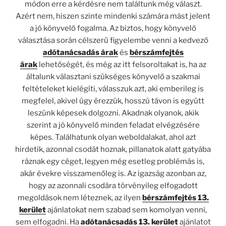
módon erre a kérdésre nem találtunk még választ.
Azért nem, hiszen szinte mindenki számára mást jelent
a jó könyvelő fogalma. Az biztos, hogy könyvelő
választása során célszerű figyelembe venni a kedvező
adótanácsadás árak
és
bérszámfejtés
árak
lehetőségét, és még az itt felsoroltakat is, ha az
általunk választani szükséges könyvelő a szakmai
feltételeket kielégíti, válasszuk azt, aki emberileg is
megfelel, akivel úgy érezzük, hosszú távon is együtt
leszünk képesek dolgozni. Akadnak olyanok, akik
szerint a jó könyvelő minden feladat elvégzésére
képes. Találhatunk olyan weboldalakat, ahol azt
hirdetik, azonnal csodát hoznak, pillanatok alatt gatyába
ráznak egy céget, legyen még esetleg problémás is,
akár évekre visszamenőleg is. Az igazság azonban az,
hogy az azonnali csodára törvényileg elfogadott
megoldások nem léteznek, az ilyen
bérszámfejtés 13.
kerület
ajánlatokat nem szabad sem komolyan venni,
sem elfogadni. Ha
adótanácsadás 13. kerület
ajánlatot