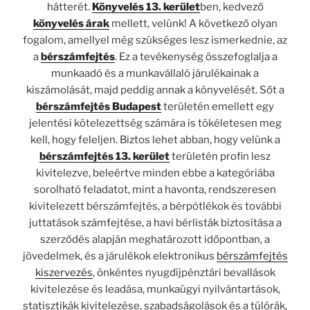
hátterét.
Könyvelés 13. kerület
ben, kedvező
könyvelés árak
mellett, velünk! A következő olyan
fogalom, amellyel még szükséges lesz ismerkednie, az
a
bérszámfejtés
. Ez a tevékenység összefoglalja a
munkaadó és a munkavállaló járulékainak a
kiszámolását, majd peddig annak a könyvelését. Sőt a
bérszámfejtés Budapest
területén emellett egy
jelentési kötelezettség számára is tökéletesen meg
kell, hogy feleljen. Biztos lehet abban, hogy velünk a
bérszámfejtés 13. kerület
területén profin lesz
kivitelezve, beleértve minden ebbe a kategóriába
sorolható feladatot, mint a havonta, rendszeresen
kivitelezett bérszámfejtés, a bérpótlékok és további
juttatások számfejtése, a havi bérlisták biztosítása a
szerződés alapján meghatározott időpontban, a
jövedelmek, és a járulékok elektronikus
bérszámfejtés
kiszervezés
, önkéntes nyugdíjpénztári bevallások
kivitelezése és leadása, munkaügyi nyilvántartások,
statisztikák kivitelezése, szabadságolások és a túlórák,