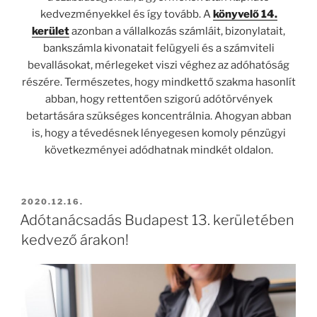
kedvezményekkel és így tovább. A
könyvelő 14.
kerület
azonban a vállalkozás számláit, bizonylatait,
bankszámla kivonatait felügyeli és a számviteli
bevallásokat, mérlegeket viszi véghez az adóhatóság
részére. Természetes, hogy mindkettő szakma hasonlít
abban, hogy rettentően szigorú adótörvények
betartására szükséges koncentrálnia. Ahogyan abban
is, hogy a tévedésnek lényegesen komoly pénzügyi
következményei adódhatnak mindkét oldalon.
BEKÜLDVE:
2020.12.16.
Adótanácsadás Budapest 13. kerületében
kedvező árakon!