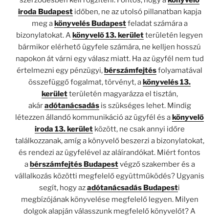
iroda Budapest
időben, ne az utolsó pillanatban kapja
meg a
könyvelés Budapest
feladat számára a
bizonylatokat. A
könyvelő 13. kerület
területén legyen
bármikor elérhető ügyfele számára, ne kelljen hosszú
napokon át várni egy válasz miatt. Ha az ügyfél nem tud
értelmezni egy pénzügyi,
bérszámfejtés
folyamatával
összefüggő fogalmat, törvényt, a
könyvelés 13.
kerület
területén magyarázza el tisztán,
akár
adótanácsadás
is szükséges lehet. Mindig
létezzen állandó kommunikáció az ügyfél és a
könyvelő
iroda 13. kerület
között, ne csak annyi időre
találkozzanak, amíg a könyvelő beszerzi a bizonylatokat,
és rendezi az ügyfelével az aláírandókat. Miért fontos
a
bérszámfejtés Budapest
végző szakember és a
vállalkozás közötti megfelelő együttműködés? Ugyanis
segít, hogy az
adótanácsadás Budapest
i
megbízójának könyvelése megfelelő legyen. Milyen
dolgok alapján válasszunk megfelelő könyvelőt? A