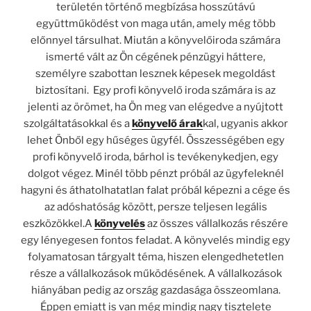
területén történő megbízása hosszútávú
együttműködést von maga után, amely még több
előnnyel társulhat. Miután a könyvelőiroda számára
ismerté vált az Ön cégének pénzügyi háttere,
személyre szabottan lesznek képesek megoldást
biztosítani. Egy profi könyvelő iroda számára is az
jelenti az örömet, ha Ön meg van elégedve a nyújtott
szolgáltatásokkal és a
könyvelő árak
kal, ugyanis akkor
lehet Önből egy hűséges ügyfél. Összességében egy
profi könyvelő iroda, bárhol is tevékenykedjen, egy
dolgot végez. Minél több pénzt próbál az ügyfeleknél
hagyni és áthatolhatatlan falat próbál képezni a cége és
az adóshatóság között, persze teljesen legális
eszközökkel.A
könyvelés
az összes vállalkozás részére
egy lényegesen fontos feladat. A könyvelés mindig egy
folyamatosan tárgyalt téma, hiszen elengedhetetlen
része a vállalkozások működésének. A vállalkozások
hiányában pedig az ország gazdasága összeomlana.
Éppen emiatt is van még mindig nagy tisztelete