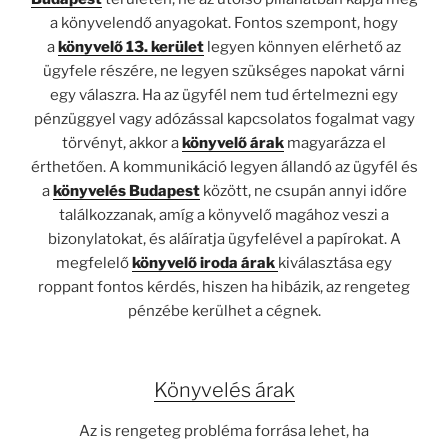
a könyvelendő anyagokat. Fontos szempont, hogy
a
könyvelő 13. kerület
legyen könnyen elérhető az
ügyfele részére, ne legyen szükséges napokat várni
egy válaszra. Ha az ügyfél nem tud értelmezni egy
pénzüggyel vagy adózással kapcsolatos fogalmat vagy
törvényt, akkor a
könyvelő árak
magyarázza el
érthetően. A kommunikáció legyen állandó az ügyfél és
a
könyvelés Budapest
között, ne csupán annyi időre
találkozzanak, amíg a könyvelő magához veszi a
bizonylatokat, és aláíratja ügyfelével a papírokat. A
megfelelő
könyvelő iroda árak
kiválasztása egy
roppant fontos kérdés, hiszen ha hibázik, az rengeteg
pénzébe kerülhet a cégnek.
Könyvelés árak
Az is rengeteg probléma forrása lehet, ha