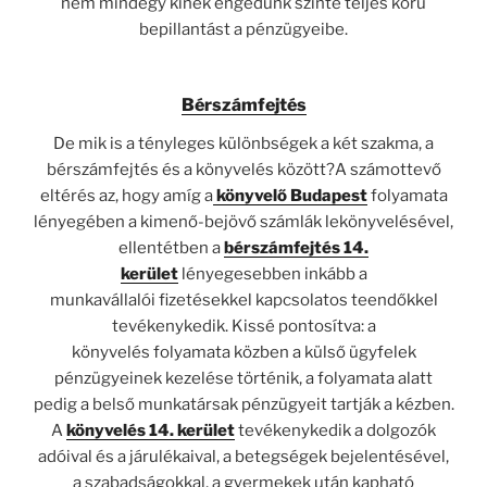
nem mindegy kinek engedünk szinte teljes körű
bepillantást a pénzügyeibe.
Bérszámfejtés
De mik is a tényleges különbségek a két szakma, a
bérszámfejtés és a könyvelés között?A számottevő
eltérés az, hogy amíg a
könyvelő Budapest
folyamata
lényegében a kimenő-bejövő számlák lekönyvelésével,
ellentétben a
bérszámfejtés 14.
kerület
lényegesebben inkább a
munkavállalói fizetésekkel kapcsolatos teendőkkel
tevékenykedik. Kissé pontosítva: a
könyvelés folyamata közben a külső ügyfelek
pénzügyeinek kezelése történik, a folyamata alatt
pedig a belső munkatársak pénzügyeit tartják a kézben.
A
könyvelés 14. kerület
tevékenykedik a dolgozók
adóival és a járulékaival, a betegségek bejelentésével,
a szabadságokkal, a gyermekek után kapható