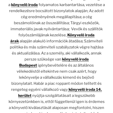
a
könyvelő iroda
folyamatos karbantartása, vezetése a
rendelkezésre bocsátott bizonylatok alapján; Az adott
cég eredményének megállapítása; a cég
beszámolóinak az összeállítása; Tárgyi eszközök,
immateriális javak nyilvántartása; Vevők és szállítók
folyószámlájának kezelése,
Könyvelő iroda
árak
alapján alakuló információk átadása; Számviteli
politika és más számviteli szabályzatok végre hajtása
és aktualizálása. Az a személy, aki vállalkozik, annak
persze szüksége van
könyvelő iroda
Budapest
igénybevételére és az általános
vélekedéstől eltekintve nem csak azért, hogy
lekönyvelje a vállalkozás kimenő és bejövő
bizonylatait. Habár a piac roppant módon telített és
rengeteg egyéni vállalkozó vagy
könyvelő iroda 14.
kerület
nyújtja szolgáltatásait a legszűkebb
környezetünkben is, ettől függetlenül igen is érdemes
a könyvelő kiválasztását alaposan megfontolni, hiszen