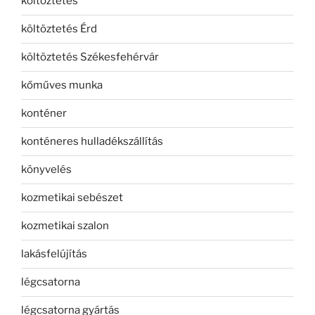
költöztetés
költöztetés Érd
költöztetés Székesfehérvár
kőműves munka
konténer
konténeres hulladékszállítás
könyvelés
kozmetikai sebészet
kozmetikai szalon
lakásfelújítás
légcsatorna
légcsatorna gyártás