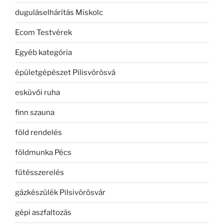
duguláselhárítás Miskolc
Ecom Testvérek
Egyéb kategória
épületgépészet Pilisvörösvá
esküvői ruha
finn szauna
föld rendelés
földmunka Pécs
fűtésszerelés
gázkészülék Pilsivörösvár
gépi aszfaltozás