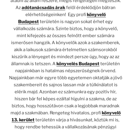
átadni az állam részére, mégis rengetegen megteszik.
Az
adótanácsadás árak
felől érdeklődjön bátran
elérhetőségeinken! Egy profi
könyvelő
Budapest
területén is nagyon sokat érhet egy
vállalkozás számára. Szinte biztos, hogy a könyvelő,
mint kifejezés az összes felnőtt ember számára
ismerősen hangzik. A könyvelők azok a szakemberek,
akik a laikusok számára értelmetlen számsorokból
kiszűrik a lényeget és mindezt persze úgy, hogy az az
államnak is tetszen. A
könyvelés Budapest
területén
napjainkban is hatalmas népszerűségnek örvend.
Napjainkban már egyre több egyetemen oktatják a jövő
szakembereit és sajnos lassan már a túlkínálatot is
elérik majd. Azonban ez számunkra egy pozitív hír,
hiszen bár fel képes ezáltal hígulni a szakma, de az
biztos, hogy hosszútávon csak a legjobbak maradnak
majd a szakmában. Rengeteg hivatalos, profi
könyvelő
13. kerület
területén várja a hívásunkat, köztük mi is,
hogy rendbe tehessük a vállalkozásának pénzügyi