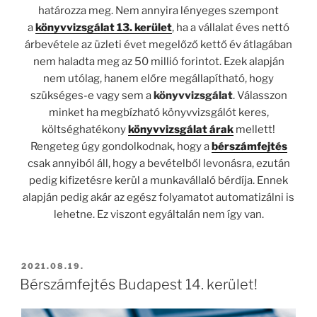
határozza meg. Nem annyira lényeges szempont
a
könyvvizsgálat 13. kerület
, ha a vállalat éves nettó
árbevétele az üzleti évet megelőző kettő év átlagában
nem haladta meg az 50 millió forintot. Ezek alapján
nem utólag, hanem előre megállapítható, hogy
szükséges-e vagy sem a
könyvvizsgálat
. Válasszon
minket ha megbízható könyvvizsgálót keres,
költséghatékony
könyvvizsgálat árak
mellett!
Rengeteg úgy gondolkodnak, hogy a
bérszámfejtés
csak annyiból áll, hogy a bevételből levonásra, ezután
pedig kifizetésre kerül a munkavállaló bérdíja. Ennek
alapján pedig akár az egész folyamatot automatizálni is
lehetne. Ez viszont egyáltalán nem így van.
BEKÜLDVE:
2021.08.19.
Bérszámfejtés Budapest 14. kerület!