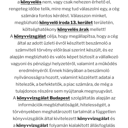
a
könyvelés
nem, vagy csak nehezen érhető el,
rengeteg időbe telik, mire meg tud válaszolni egy, a cég
számára fontos kérdést. Válasszon minket,
megbízható
könyvelő iroda 13. kerület
területén,
költséghatékony
könyvelés árak
mellett!
A
könyvvizsgálat
célja, hogy megállapítsa, hogy a cég
által az adott üzleti évről készített beszámoló a
számviteli törvény előírásai szerint készült, és ez
alapján megbízható és valós képet biztosít a vállalkozó
vagyoni és pénzügyi helyzetéről, valamint a működés
eredményéről. Ennek hiányában a beszámoló
nyilvánosságra hozott, valamint közzétett adatai a
hitelezők, a befektetők, a piac számára, de még a
tulajdonos részére sem nyújtanak megnyugvást.
A
könyvvizsgálat Budapest
szolgáltatás alapján az
információk megbízhatóságát, hitelességét, a
törvényekben meghatározott tartalmát a független
könyvvizsgálók által kivitelezett
könyvvizsgálat
és
a
könyvvizsgálat
folyamán kialakított állásfoglalás