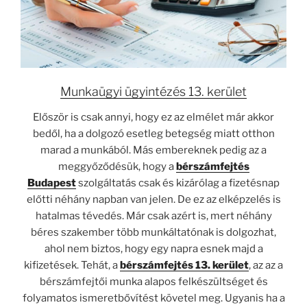
Munkaügyi ügyintézés 13. kerület
Először is csak annyi, hogy ez az elmélet már akkor
bedől, ha a dolgozó esetleg betegség miatt otthon
marad a munkából. Más embereknek pedig az a
meggyőződésük, hogy a
bérszámfejtés
Budapest
szolgáltatás csak és kizárólag a fizetésnap
előtti néhány napban van jelen. De ez az elképzelés is
hatalmas tévedés. Már csak azért is, mert néhány
béres szakember több munkáltatónak is dolgozhat,
ahol nem biztos, hogy egy napra esnek majd a
kifizetések. Tehát, a
bérszámfejtés 13. kerület
, az az a
bérszámfejtői munka alapos felkészültséget és
folyamatos ismeretbővítést követel meg. Ugyanis ha a