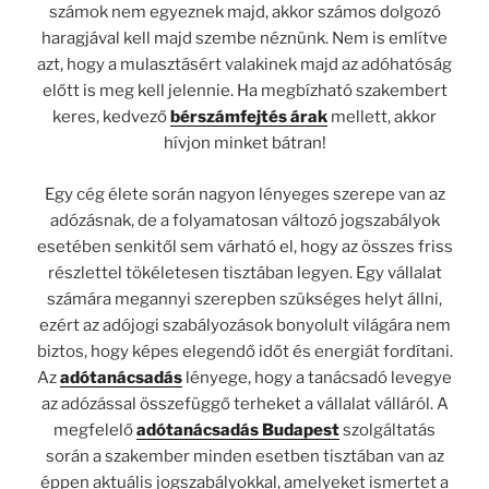
számok nem egyeznek majd, akkor számos dolgozó
haragjával kell majd szembe néznünk. Nem is említve
azt, hogy a mulasztásért valakinek majd az adóhatóság
előtt is meg kell jelennie. Ha megbízható szakembert
keres, kedvező
bérszámfejtés árak
mellett, akkor
hívjon minket bátran!
Egy cég élete során nagyon lényeges szerepe van az
adózásnak, de a folyamatosan változó jogszabályok
esetében senkitől sem várható el, hogy az összes friss
részlettel tökéletesen tisztában legyen. Egy vállalat
számára megannyi szerepben szükséges helyt állni,
ezért az adójogi szabályozások bonyolult világára nem
biztos, hogy képes elegendő időt és energiát fordítani.
Az
adótanácsadás
lényege, hogy a tanácsadó levegye
az adózással összefüggő terheket a vállalat válláról. A
megfelelő
adótanácsadás Budapest
szolgáltatás
során a szakember minden esetben tisztában van az
éppen aktuális jogszabályokkal, amelyeket ismertet a