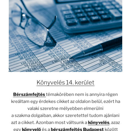
Könyvelés 14. kerület
Bérszámfejtés
témakörében nem is annyira régen
kreáltam egy érdekes cikket az oldalon belül, ezért ha
valaki szeretne mélyebben elmerülni
a szakma dolgaiban, akkor szeretettel tudom ajánlani
azt a cikket. Azonban most váltsunk a
könyvelés
, azaz
egy
könyvelő
és a
bérszámfejtés Budapest
között