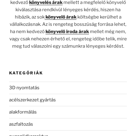
kedvező
könyvelés árak
mellett a megfelelő könyvelő
kiválasztása rendkívül lényeges kérdés, hiszen ha
hibázik, az sok
könyvelő árak
költségbe kerülhet a
vállalkozásnak. Az is rengeteg bosszúság forrása lehet,
ha nem kedvező
könyvelő iroda árak
mellet még nem,
vagy csak nehezen érhető el, rengeteg időbe telik, mire
meg tud válaszolni egy számunkra lényeges kérdést.
KATEGÓRIÁK
3D nyomtatás
acélszerkezet gyártás
alakformálás
aszfaltozás