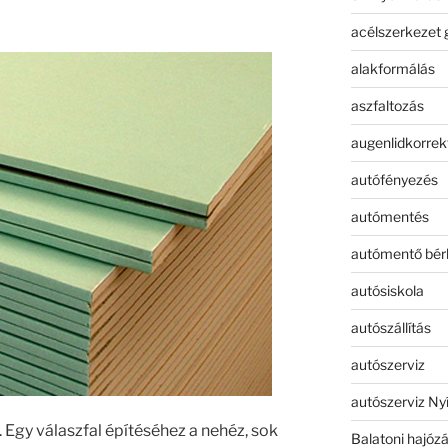
acélszerkezet 
alakformálás
aszfaltozás
augenlidkorrek
autófényezés
autómentés
autómentő bér
autósiskola
autószállítás
autószerviz
autószerviz Ny
. Egy válaszfal építéséhez a nehéz, sok
Balatoni hajóz