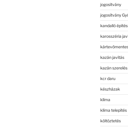
jogosítvány
jogosítvány Gy
kandalló építés
karosszéria jav
kártevőmentes
kazán javítás
kazán szerelés
kcr daru
készházak
klíma
klíma telepítés
költöztetés