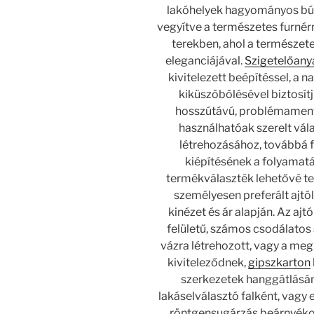
lakóhelyek hagyományos búto
vegyítve a természetes furnérr
terekben, ahol a természet
eleganciájával.
Szigetelőany
kivitelezett beépítéssel, a n
kiküszöbölésével biztosítju
hosszútávú, problémamente
használhatóak szerelt vál
létrehozásához, továbbá f
kiépítésének a folyamat
termékválaszték lehetővé tes
személyesen preferált ajtól
kinézet és ár alapján. Az ajt
felületű, számos csodálatos 
vázra létrehozott, vagy a meg
kiviteleződnek,
gipszkarton
szerkezetek hanggátlásána
lakáselválasztó falként, vagy
röntgensugárzás beárnyékol