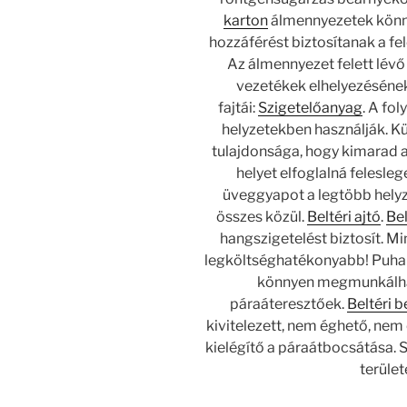
karton
álmennyezetek könn
hozzáférést biztosítanak a fe
Az álmennyezet felett lévő
vezetékek elhelyezésének
fajtái:
Szigetelőanyag
. A fol
helyzetekben használják. Kü
tulajdonsága, hogy kimarad a 
helyet elfoglalná felesl
üveggyapot a legtöbb helyz
összes közül.
Beltéri ajtó
.
Bel
hangszigetelést biztosít. M
legköltséghatékonyabb! Puha t
könnyen megmunkálha
páraáteresztőek.
Beltéri b
kivitelezett, nem éghető, nem
kielégítő a páraátbocsátása. 
terüle