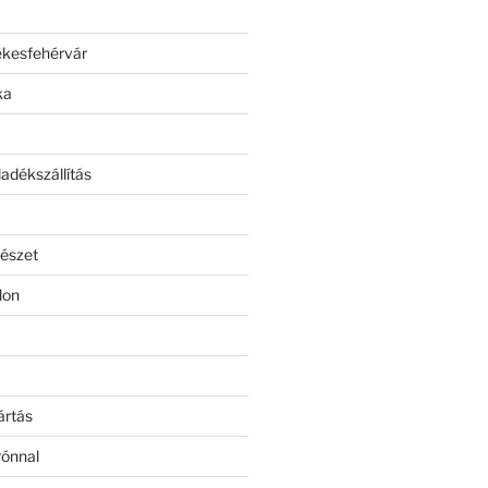
ékesfehérvár
ka
adékszállítás
észet
lon
ártás
rónnal