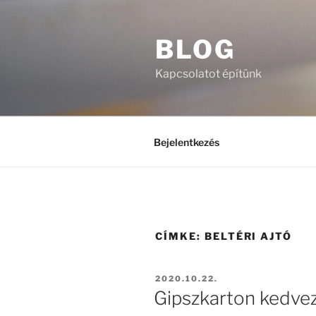
Tartalomhoz
BLOG
Kapcsolatot építünk
Bejelentkezés
CÍMKE:
BELTÉRI AJTÓ
BEKÜLDVE:
2020.10.22.
Gipszkarton kedve