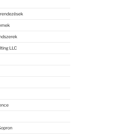
erendezések
lemek
endszerek
ting LLC
ence
Sopron