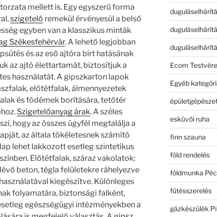
rzata mellett is. Egy egyszerű forma
duguláselhárít
al,
szigetelő
remekül érvényesül a belső
duguláselhárít
esség egyben van a klasszikus minták
ag Székesfehérvár
. A lehető legjobban
duguláselhárít
apsütés és az eső ajtóra bírt hatásának
k az ajtó élettartamát, biztosítjuk a
Ecom Testvér
s használatát. A gipszkarton lapok
Egyéb kategóri
aszfalak, előtétfalak, álmennyezetek
alak és födémek borítására, tetőtér
épületgépészet
ához.
Szigetelőanyag árak
. A széles
esküvői ruha
zi, hogy az összes ügyfél megtalálja a
apját, az általa tökéletesnek számító
finn szauna
ólap lehet lakkozott esetleg szintetikus
föld rendelés
színben. Előtétfalak, száraz vakolatok:
lévő beton, tégla felületekre ráhelyezve
földmunka Péc
használatával kiegészítve. Különleges
fűtésszerelés
k folyamatára, biztonsági falként,
 esetleg egészségügyi intézményekben a
gázkészülék Pi
ására is megfelelő választás. A
gipsz