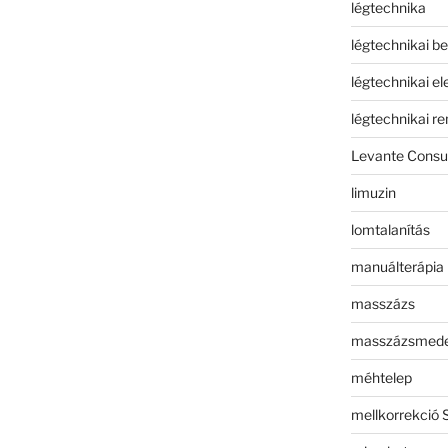
légtechnika
légtechnikai b
légtechnikai e
légtechnikai r
Levante Consul
limuzin
lomtalanítás
manuálterápia
masszázs
masszázsmed
méhtelep
mellkorrekció 