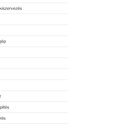
kiszervezés
gép
z
pítés
rés