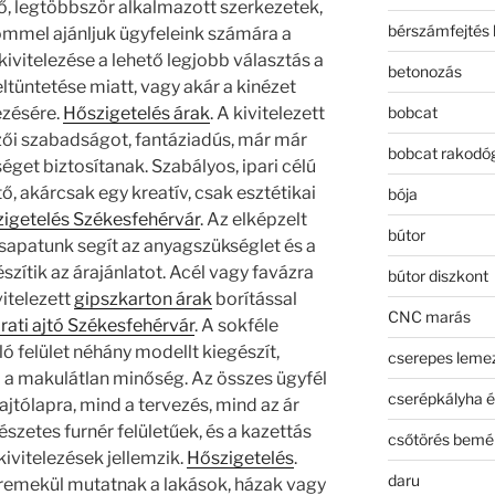
lő, legtöbbször alkalmazott szerkezetek,
bérszámfejtés 
mmel ajánljuk ügyfeleink számára a
ivitelezése a lehető legjobb választás a
betonozás
ltüntetése miatt, vagy akár a kinézet
bobcat
ezésére.
Hőszigetelés árak
. A kivitelezett
ői szabadságot, fantáziadús, már már
bobcat rakodó
séget biztosítanak. Szabályos, ipari célú
ő, akárcsak egy kreatív, csak esztétikai
bója
igetelés Székesfehérvár
. Az elképzelt
bútor
csapatunk segít az anyagszükséglet és a
zítik az árajánlatot. Acél vagy favázra
bútor diszkont
vitelezett
gipszkarton árak
borítással
CNC marás
árati ajtó Székesfehérvár
. A sokféle
ó felület néhány modellt kiegészít,
cserepes leme
a makulátlan minőség. Az összes ügyfél
cserépkályha é
ajtólapra, mind a tervezés, mind az ár
szetes furnér felületűek, és a kazettás
csőtörés bemé
kivitelezések jellemzik.
Hőszigetelés
.
daru
remekül mutatnak a lakások, házak vagy