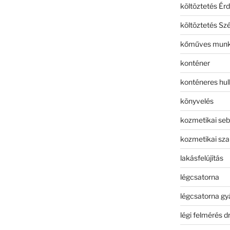
költöztetés Érd
költöztetés Sz
kőműves mun
konténer
konténeres hull
könyvelés
kozmetikai seb
kozmetikai sza
lakásfelújítás
légcsatorna
légcsatorna gy
légi felmérés d