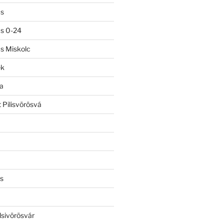
ás
ás 0-24
ás Miskolc
ek
a
 Pilisvörösvá
s
lsivörösvár