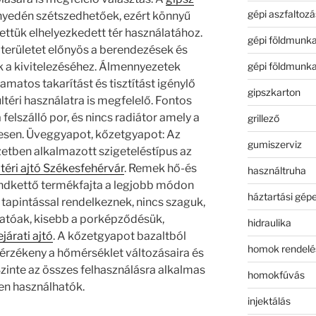
gépi aszfaltozá
yedén szétszedhetőek, ezért könnyű
lettük elhelyezkedett tér használatához.
gépi földmunk
 területet előnyös a berendezések és
gépi földmunk
 a kivitelezéséhez. Álmennyezetek
yamatos takarítást és tisztítást igénylő
gipszkarton
ltéri használatra is megfelelő. Fontos
felszálló por, és nincs radiátor amely a
grillező
egesen. Üveggyapot, kőzetgyapot: Az
gumiszerviz
etben alkalmazott szigeteléstípus az
téri ajtó Székesfehérvár
. Remek hő-és
használtruha
indkettő termékfajta a legjobb módon
háztartási gép
apintással rendelkeznek, nincs szaguk,
tóak, kisebb a porképződésük,
hidraulika
ejárati ajtó
. A kőzetgyapot bazaltból
homok rendelé
 érzékeny a hőmérséklet változásaira és
Szinte az összes felhasználásra alkalmas
homokfúvás
ten használhatók.
injektálás