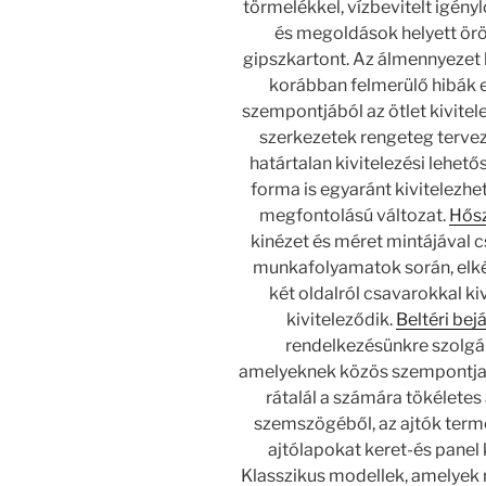
törmelékkel, vízbevitelt igény
és megoldások helyett örö
gipszkartont. Az álmennyezet k
korábban felmerülő hibák e
szempontjából az ötlet kivitel
szerkezetek rengeteg tervez
határtalan kivitelezési lehető
forma is egyaránt kivitelezhet
megfontolású változat.
Hősz
kinézet és méret mintájával 
munkafolyamatok során, elkés
két oldalról csavarokkal ki
kiviteleződik.
Beltéri bej
rendelkezésünkre szolgál
amelyeknek közös szempontja 
rátalál a számára tökéletes 
szemszögéből, az ajtók termé
ajtólapokat keret-és panel 
Klasszikus modellek, amelyek 