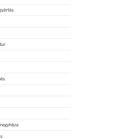
gyártás
tur
lés
íregyháza
ás