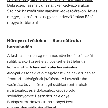
Debrecen
,
használtruha nagyker kedvező árakon
Szolnok
,
használtruha nagyker kedvező árakon Heves
megye
,
használtruha nagyker kedvező árakon Békés
megye
területein!
Környezetvédelem – Használtruha
kereskedés
A fast fashion iparág rohamos növekedése és az új
ruhák gyakori cseréje súlyos terhelést jelent a
környezetre. A
használtruha kereskedés
előnyei
viszont kiváló megoldást kínálnak a ruhapiac
fenntarthatóságának javítására. A használtruha
vásárlása és viselése segít csökkenteni a ruhák
gyártásához és eldobásához kapcsolódó
szénlábnyomot.
Használtruha előnyei
Budapesten
,
Használtruha előnyei Pest
megye
,
Használtruha előnyei