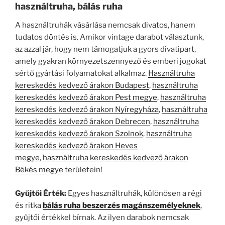
használtruha, bálás ruha
A használtruhák vásárlása nemcsak divatos, hanem
tudatos döntés is. Amikor vintage darabot választunk,
az azzal jár, hogy nem támogatjuk a gyors divatipart,
amely gyakran környezetszennyező és emberi jogokat
sértő gyártási folyamatokat alkalmaz.
Használtruha
kereskedés kedvező árakon Budapest
,
használtruha
kereskedés kedvező árakon Pest megye
,
használtruha
kereskedés kedvező árakon Nyíregyháza
,
használtruha
kereskedés kedvező árakon Debrecen
,
használtruha
kereskedés kedvező árakon Szolnok
,
használtruha
kereskedés kedvező árakon Heves
megye
,
használtruha kereskedés kedvező árakon
Békés megye
területein!
Gyűjtői Érték:
Egyes használtruhák, különösen a régi
és ritka
bálás ruha beszerzés magánszemélyeknek
,
gyűjtői értékkel bírnak. Az ilyen darabok nemcsak