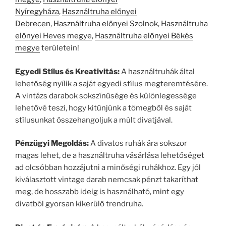
Nyíregyháza
,
Használtruha előnyei
Debrecen
,
Használtruha előnyei Szolnok
,
Használtruha
előnyei Heves megye
,
Használtruha előnyei Békés
megye
területein!
Egyedi Stílus és Kreativitás:
A használtruhák által
lehetőség nyílik a saját egyedi stílus megteremtésére.
A vintázs darabok sokszínűsége és különlegessége
lehetővé teszi, hogy kitűnjünk a tömegből és saját
stílusunkat összehangoljuk a múlt divatjával.
Pénzügyi Megoldás:
A divatos ruhák ára sokszor
magas lehet, de a használtruha vásárlása lehetőséget
ad olcsóbban hozzájutni a minőségi ruhákhoz. Egy jól
kiválasztott vintage darab nemcsak pénzt takaríthat
meg, de hosszabb ideig is használható, mint egy
divatból gyorsan kikerülő trendruha.