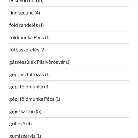
esküvői ruha
(5)
finn szauna
(4)
föld rendelés
(1)
földmunka Pécs
(1)
fűtésszerelés
(2)
gázkészülék Pilsivörösvár
(1)
gépi aszfaltozás
(1)
gépi földmunka
(3)
gépi földmunka Pécs
(1)
gipszkarton
(5)
grillező
(4)
gumiszerviz
(1)