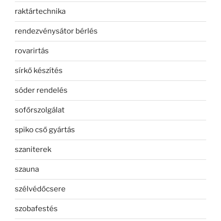
raktártechnika
rendezvénysátor bérlés
rovarirtás
sírkő készítés
sóder rendelés
sofőrszolgálat
spiko cső gyártás
szaniterek
szauna
szélvédőcsere
szobafestés