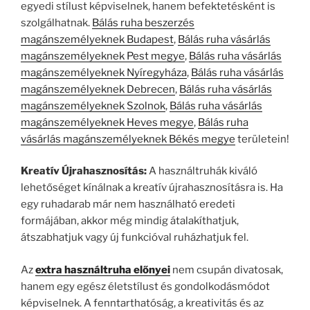
egyedi stílust képviselnek, hanem befektetésként is
szolgálhatnak.
Bálás ruha beszerzés
magánszemélyeknek Budapest
,
Bálás ruha vásárlás
magánszemélyeknek Pest megye
,
Bálás ruha vásárlás
magánszemélyeknek Nyíregyháza
,
Bálás ruha vásárlás
magánszemélyeknek Debrecen
,
Bálás ruha vásárlás
magánszemélyeknek Szolnok
,
Bálás ruha vásárlás
magánszemélyeknek Heves megye
,
Bálás ruha
vásárlás magánszemélyeknek Békés megye
területein!
Kreatív Újrahasznosítás:
A használtruhák kiváló
lehetőséget kínálnak a kreatív újrahasznosításra is. Ha
egy ruhadarab már nem használható eredeti
formájában, akkor még mindig átalakíthatjuk,
átszabhatjuk vagy új funkcióval ruházhatjuk fel.
Az
extra használtruha előnyei
nem csupán divatosak,
hanem egy egész életstílust és gondolkodásmódot
képviselnek. A fenntarthatóság, a kreativitás és az