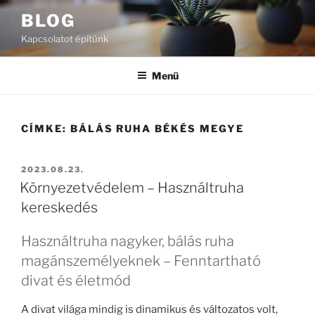
Tartalomhoz
BLOG
Kapcsolatot építünk
Menü
CÍMKE:
BÁLÁS RUHA BÉKÉS MEGYE
BEKÜLDVE:
2023.08.23.
Környezetvédelem – Használtruha
kereskedés
Használtruha nagyker, bálás ruha
magánszemélyeknek – Fenntartható
divat és életmód
A divat világa mindig is dinamikus és változatos volt,