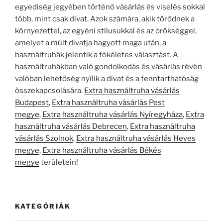
egyediség jegyében történő vásárlás és viselés sokkal
több, mint csak divat. Azok számára, akik törődnek a
környezettel, az egyéni stílusukkal és az örökséggel,
amelyet a múlt divatja hagyott maga után, a
használtruhák jelentik a tökéletes választást. A
használtruhákban való gondolkodás és vásárlás révén
valóban lehetőség nyílik a divat és a fenntarthatóság
összekapcsolására.
Extra használtruha vásárlás
Budapest
,
Extra használtruha vásárlás Pest
megye
,
Extra használtruha vásárlás Nyíregyháza
,
Extra
használtruha vásárlás Debrecen
,
Extra használtruha
vásárlás Szolnok
,
Extra használtruha vásárlás Heves
megye
,
Extra használtruha vásárlás Békés
megye
területein!
KATEGÓRIÁK