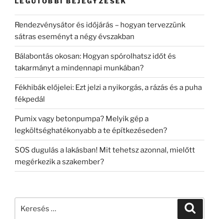
LEGUTÓBBI BEJEGYZÉSEK
Rendezvénysátor és időjárás – hogyan tervezzünk
sátras eseményt a négy évszakban
Bálabontás okosan: Hogyan spórolhatsz időt és
takarmányt a mindennapi munkában?
Fékhibák előjelei: Ezt jelzi a nyikorgás, a rázás és a puha
fékpedál
Pumix vagy betonpumpa? Melyik gép a
legköltséghatékonyabb a te építkezéseden?
SOS dugulás a lakásban! Mit tehetsz azonnal, mielőtt
megérkezik a szakember?
Keresés
Keresé
a