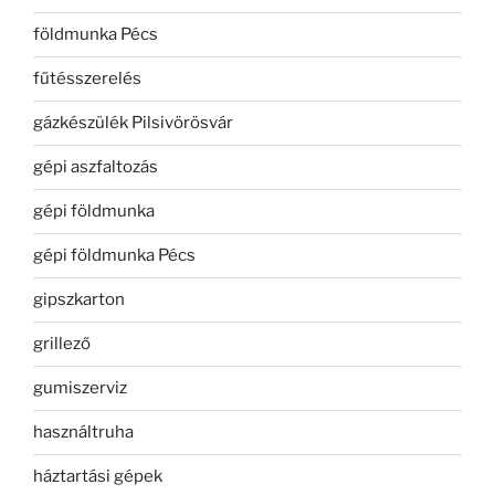
földmunka Pécs
fűtésszerelés
gázkészülék Pilsivörösvár
gépi aszfaltozás
gépi földmunka
gépi földmunka Pécs
gipszkarton
grillező
gumiszerviz
használtruha
háztartási gépek