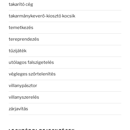
takarító cég
takarmánykeverő-kiosztó kocsik
temetkezés
tereprendezés
tűzijáték
utólagos falszigetelés
végleges szőrtelenítés
villanypásztor
villanyszerelés
zárjavítás