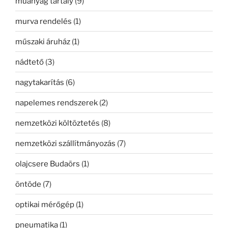
műanyag tartály
(9)
murva rendelés
(1)
műszaki áruház
(1)
nádtető
(3)
nagytakarítás
(6)
napelemes rendszerek
(2)
nemzetközi költöztetés
(8)
nemzetközi szállítmányozás
(7)
olajcsere Budaörs
(1)
öntöde
(7)
optikai mérőgép
(1)
pneumatika
(1)