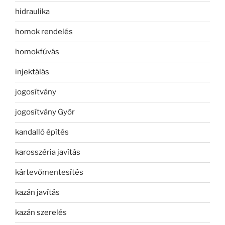
hidraulika
homok rendelés
homokfúvás
injektálás
jogosítvány
jogosítvány Győr
kandalló építés
karosszéria javítás
kártevőmentesítés
kazán javítás
kazán szerelés