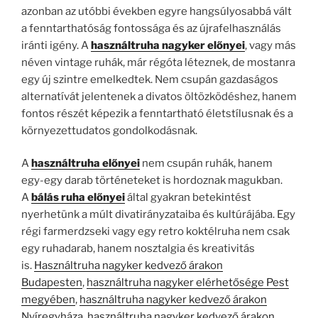
azonban az utóbbi években egyre hangsúlyosabbá vált
a fenntarthatóság fontossága és az újrafelhasználás
iránti igény. A
használtruha nagyker előnyei
, vagy más
néven vintage ruhák, már régóta léteznek, de mostanra
egy új szintre emelkedtek. Nem csupán gazdaságos
alternatívát jelentenek a divatos öltözködéshez, hanem
fontos részét képezik a fenntartható életstílusnak és a
környezettudatos gondolkodásnak.
A
használtruha előnyei
nem csupán ruhák, hanem
egy-egy darab történeteket is hordoznak magukban.
A
bálás ruha előnyei
által gyakran betekintést
nyerhetünk a múlt divatirányzataiba és kultúrájába. Egy
régi farmerdzseki vagy egy retro koktélruha nem csak
egy ruhadarab, hanem nosztalgia és kreativitás
is.
Használtruha nagyker kedvező árakon
Budapesten
,
használtruha nagyker elérhetősége Pest
megyében
,
használtruha nagyker kedvező árakon
Nyíregyháza
,
használtruha nagyker kedvező árakon