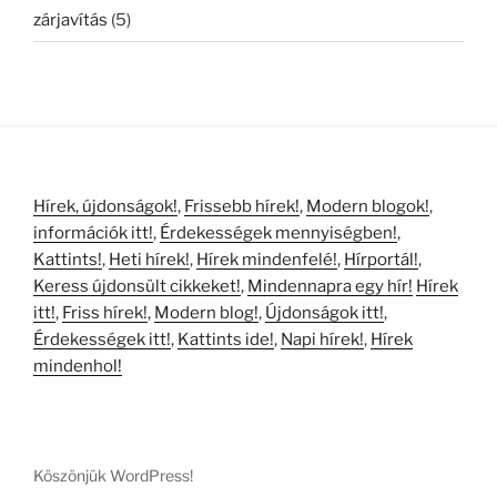
zárjavítás
(5)
Hírek, újdonságok!
,
Frissebb hírek!
,
Modern blogok!
,
információk itt!
,
Érdekességek mennyiségben!
,
Kattints!
,
Heti hírek!
,
Hírek mindenfelé!
,
Hírportál!
,
Keress újdonsült cikkeket!
,
Mindennapra egy hír!
Hírek
itt!
,
Friss hírek!
,
Modern blog!
,
Újdonságok itt!
,
Érdekességek itt!
,
Kattints ide!
,
Napi hírek!
,
Hírek
mindenhol!
Köszönjük WordPress!