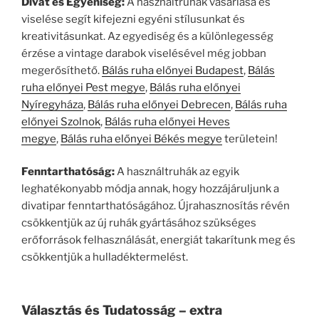
Divat és Egyéniség:
A használtruhák vásárlása és
viselése segít kifejezni egyéni stílusunkat és
kreativitásunkat. Az egyediség és a különlegesség
érzése a vintage darabok viselésével még jobban
megerősíthető.
Bálás ruha előnyei Budapest
,
Bálás
ruha előnyei Pest megye
,
Bálás ruha előnyei
Nyíregyháza
,
Bálás ruha előnyei Debrecen
,
Bálás ruha
előnyei Szolnok
,
Bálás ruha előnyei Heves
megye
,
Bálás ruha előnyei Békés megye
területein!
Fenntarthatóság:
A használtruhák az egyik
leghatékonyabb módja annak, hogy hozzájáruljunk a
divatipar fenntarthatóságához. Újrahasznosítás révén
csökkentjük az új ruhák gyártásához szükséges
erőforrások felhasználását, energiát takarítunk meg és
csökkentjük a hulladéktermelést.
Választás és Tudatosság – extra