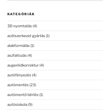
következő
kifejezésre:
KATEGÓRIÁK
3D nyomtatás
(4)
acélszerkezet gyártás
(1)
alakformálás
(1)
aszfaltozás
(4)
augenlidkorrektur
(4)
autófényezés
(4)
autómentés
(23)
autómentő bérlés
(1)
autósiskola
(9)