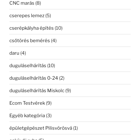
CNC marás
(8)
cserepes lemez
(5)
cserépkályha építés
(10)
csőtörés bemérés
(4)
daru
(4)
duguláselhárítás
(10)
duguláselhárítás 0-24
(2)
duguláselhárítás Miskolc
(9)
Ecom Testvérek
(9)
Egyéb kategória
(3)
épületgépészet Pilisvörösvá
(1)