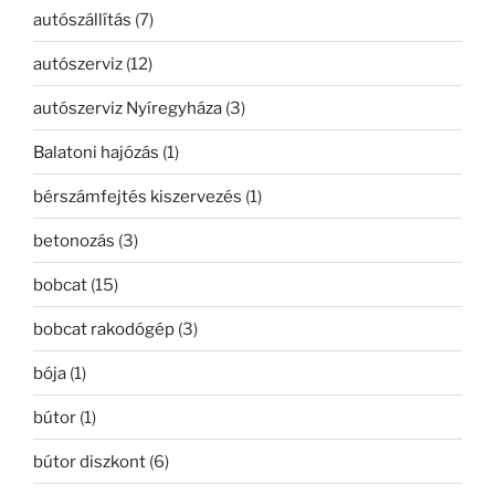
autószállítás
(7)
autószerviz
(12)
autószerviz Nyíregyháza
(3)
Balatoni hajózás
(1)
bérszámfejtés kiszervezés
(1)
betonozás
(3)
bobcat
(15)
bobcat rakodógép
(3)
bója
(1)
bútor
(1)
bútor diszkont
(6)