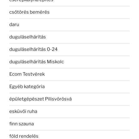
csőtörés bemérés
daru
duguláselhárítás
duguláselhárítás 0-24
duguláselhárítás Miskolc
Ecom Testvérek
Egyéb kategória
épületgépészet Pilisvörösvá
esküvői ruha
finn szauna
föld rendelés