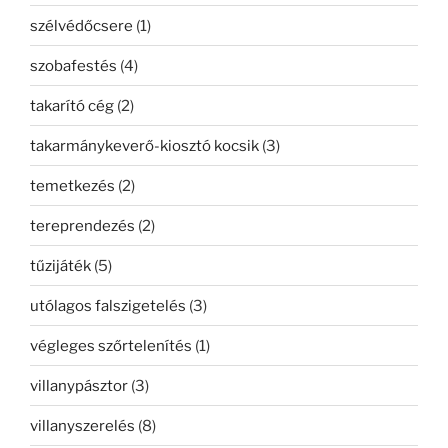
szélvédőcsere
(1)
szobafestés
(4)
takarító cég
(2)
takarmánykeverő-kiosztó kocsik
(3)
temetkezés
(2)
tereprendezés
(2)
tűzijáték
(5)
utólagos falszigetelés
(3)
végleges szőrtelenítés
(1)
villanypásztor
(3)
villanyszerelés
(8)