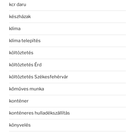
kcr daru
készházak
klíma
klíma telepítés
költöztetés
költöztetés Érd
költöztetés Székesfehérvár
kőműves munka
konténer
konténeres hulladékszállítás
könyvelés