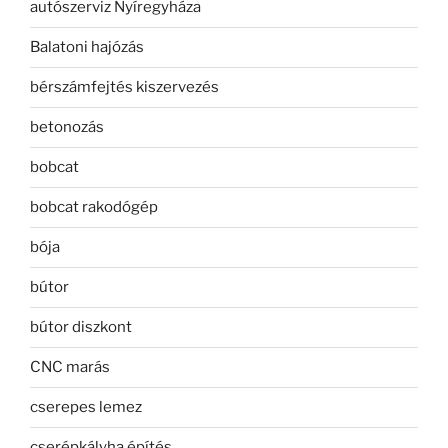
autószerviz Nyíregyháza
Balatoni hajózás
bérszámfejtés kiszervezés
betonozás
bobcat
bobcat rakodógép
bója
bútor
bútor diszkont
CNC marás
cserepes lemez
cserépkályha építés