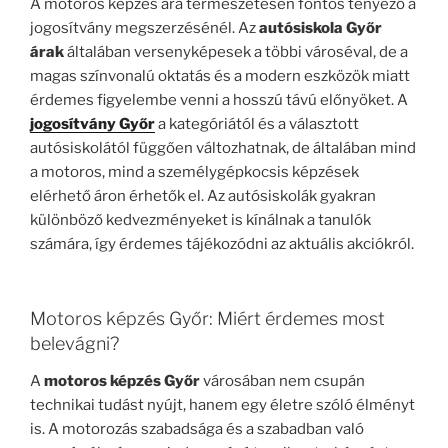
A motoros képzés ára természetesen fontos tényező a
jogosítvány megszerzésénél. Az
autósiskola Győr
árak
általában versenyképesek a többi városéval, de a
magas színvonalú oktatás és a modern eszközök miatt
érdemes figyelembe venni a hosszú távú előnyöket. A
jogosítvány Győr
a kategóriától és a választott
autósiskolától függően változhatnak, de általában mind
a motoros, mind a személygépkocsis képzések
elérhető áron érhetők el. Az autósiskolák gyakran
különböző kedvezményeket is kínálnak a tanulók
számára, így érdemes tájékozódni az aktuális akciókról.
Motoros képzés Győr: Miért érdemes most
belevágni?
A
motoros képzés Győr
városában nem csupán
technikai tudást nyújt, hanem egy életre szóló élményt
is. A motorozás szabadsága és a szabadban való