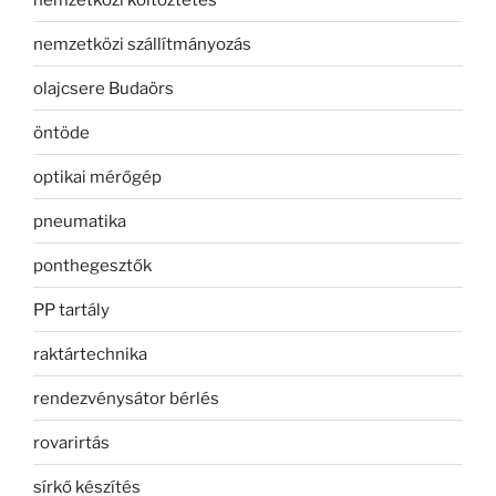
nemzetközi szállítmányozás
olajcsere Budaörs
öntöde
optikai mérőgép
pneumatika
ponthegesztők
PP tartály
raktártechnika
rendezvénysátor bérlés
rovarirtás
sírkő készítés