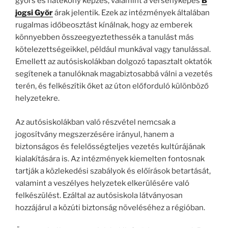
gyors és hatékony képzés, valamint a versenyképes
B
jogsi Győr
árak jelentik. Ezek az intézmények általában
rugalmas időbeosztást kínálnak, hogy az emberek
könnyebben összeegyeztethessék a tanulást más
kötelezettségeikkel, például munkával vagy tanulással.
Emellett az autósiskolákban dolgozó tapasztalt oktatók
segítenek a tanulóknak magabiztosabbá válni a vezetés
terén, és felkészítik őket az úton előforduló különböző
helyzetekre.
Az autósiskolákban való részvétel nemcsak a
jogosítvány megszerzésére irányul, hanem a
biztonságos és felelősségteljes vezetés kultúrájának
kialakítására is. Az intézmények kiemelten fontosnak
tartják a közlekedési szabályok és előírások betartását,
valamint a veszélyes helyzetek elkerülésére való
felkészülést. Ezáltal az autósiskola látványosan
hozzájárul a közúti biztonság növeléséhez a régióban.