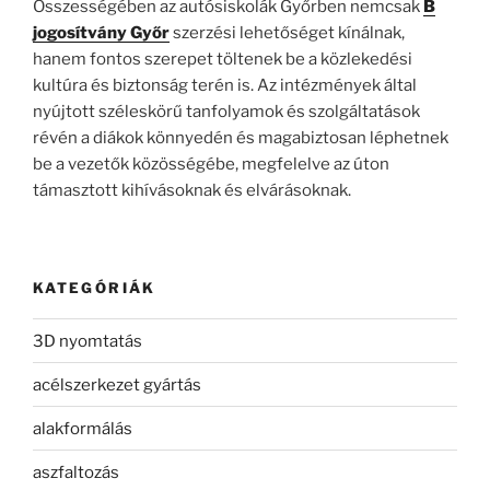
Összességében az autósiskolák Győrben nemcsak
B
jogosítvány Győr
szerzési lehetőséget kínálnak,
hanem fontos szerepet töltenek be a közlekedési
kultúra és biztonság terén is. Az intézmények által
nyújtott széleskörű tanfolyamok és szolgáltatások
révén a diákok könnyedén és magabiztosan léphetnek
be a vezetők közösségébe, megfelelve az úton
támasztott kihívásoknak és elvárásoknak.
KATEGÓRIÁK
3D nyomtatás
acélszerkezet gyártás
alakformálás
aszfaltozás