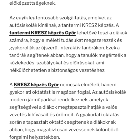
előképzettségeknek.
Az egyik legfontosabb szolgáltatás, amelyet az
autósiskolák kínálnak, a tantermi KRESZ képzés. A
tantermi KRESZ képzés Győr
lehetővé teszi a diákok
számára, hogy elméleti tudásukat megszerezzék és
gyakorolják az újszerű, interaktív tanórákon. Ezek a
tanórák segítenek abban, hogy a tanulók megértsék a
közlekedési szabályokat és előírásokat, ami
nélkülözhetetlen a biztonságos vezetéshez.
A
KRESZ képzés Győr
nemcsak elméleti, hanem
gyakorlati oktatást is magában foglal. Az autósiskolák
modern járműparkkal rendelkeznek, amelyek
segítségével a diákok megtapasztalhatják a valós
vezetés kihívásait és örömeit. A gyakorlati oktatás
során a tapasztalt oktatók segítenek a diákoknak
abban, hogy magabiztosan vezessenek különböző
forgalmi helyzetekben.