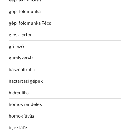
gépi földmunka
gépi földmunka Pécs
gipszkarton
grillező
gumiszerviz
használtruha
háztartási gépek
hidraulika
homok rendelés
homokfúvás
injektálás