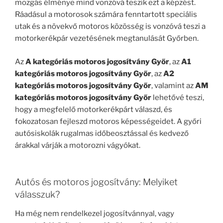
mozgás élménye mind vonzóvá teszik ezt a képzést.
Ráadásul a motorosok számára fenntartott speciális
utak és a növekvő motoros közösség is vonzóvá teszi a
motorkerékpár vezetésének megtanulását Győrben.
Az
A kategóriás motoros jogosítvány Győr
, az
A1
kategóriás motoros jogosítvány Győr
, az
A2
kategóriás motoros jogosítvány Győr
, valamint az
AM
kategóriás motoros jogosítvány Győr
lehetővé teszi,
hogy a megfelelő motorkerékpárt válaszd, és
fokozatosan fejleszd motoros képességeidet. A győri
autósiskolák rugalmas időbeosztással és kedvező
árakkal várják a motorozni vágyókat.
Autós és motoros jogosítvány: Melyiket
válasszuk?
Ha még nem rendelkezel jogosítvánnyal, vagy