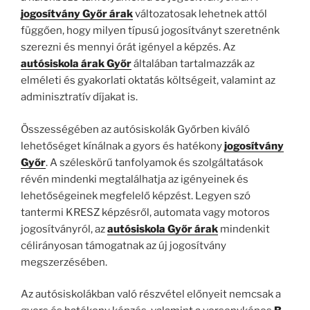
jogosítvány Győr árak
változatosak lehetnek attól
függően, hogy milyen típusú jogosítványt szeretnénk
szerezni és mennyi órát igényel a képzés. Az
autósiskola árak Győr
általában tartalmazzák az
elméleti és gyakorlati oktatás költségeit, valamint az
adminisztratív díjakat is.
Összességében az autósiskolák Győrben kiváló
lehetőséget kínálnak a gyors és hatékony
jogosítvány
Győr
. A széleskörű tanfolyamok és szolgáltatások
révén mindenki megtalálhatja az igényeinek és
lehetőségeinek megfelelő képzést. Legyen szó
tantermi KRESZ képzésről, automata vagy motoros
jogosítványról, az
autósiskola Győr árak
mindenkit
célirányosan támogatnak az új jogosítvány
megszerzésében.
Az autósiskolákban való részvétel előnyeit nemcsak a