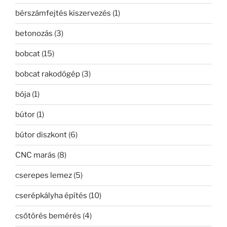
bérszámfejtés kiszervezés
(1)
betonozás
(3)
bobcat
(15)
bobcat rakodógép
(3)
bója
(1)
bútor
(1)
bútor diszkont
(6)
CNC marás
(8)
cserepes lemez
(5)
cserépkályha építés
(10)
csőtörés bemérés
(4)