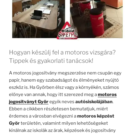
Hogyan készülj fel a motoros vizsgára?
Tippek és gyakorlati tanácsok!
A motoros jogosítvány megszerzése nem csupán egy
papír, hanem egy szabadságot és élményeket nyújtó
eszköz is. Ha Győrben élsz vagy a környékén, számos
előnye van annak, hogy itt szerezed meg a
motoros
jogosítványt Győr
egyik neves
autósiskolájában
.
Ebben a cikkben részletesen bemutatjuk, miért
érdemes a városban elvégezni a
motoros képzést
Győr
területén, valamint milyen lehetőségeket
kínálnak az iskolák az árak, képzések és jogosítvány