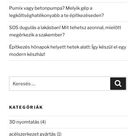
Pumix vagy betonpumpa? Melyik gép a
legköltséghatékonyabb a te építkezéseden?
SOS dugulás a lakásban! Mit tehetsz azonnal, mielőtt
megérkezik a szakember?
Építkezés hónapok helyett hetek alatt: Így készül el egy
modern készház!
Keresés
Keresé
a
következő
kifejezésre:
KATEGÓRIÁK
3D nyomtatás
(4)
acélszerkezet gyártás
(1)