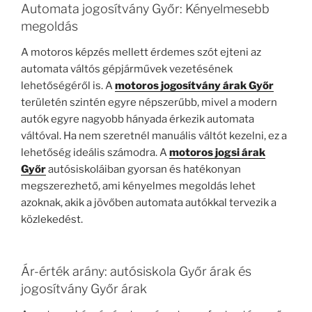
Automata jogosítvány Győr: Kényelmesebb
megoldás
A motoros képzés mellett érdemes szót ejteni az
automata váltós gépjárművek vezetésének
lehetőségéről is. A
motoros jogosítvány árak Győr
területén szintén egyre népszerűbb, mivel a modern
autók egyre nagyobb hányada érkezik automata
váltóval. Ha nem szeretnél manuális váltót kezelni, ez a
lehetőség ideális számodra. A
motoros jogsi árak
Győr
autósiskoláiban gyorsan és hatékonyan
megszerezhető, ami kényelmes megoldás lehet
azoknak, akik a jövőben automata autókkal tervezik a
közlekedést.
Ár-érték arány: autósiskola Győr árak és
jogosítvány Győr árak