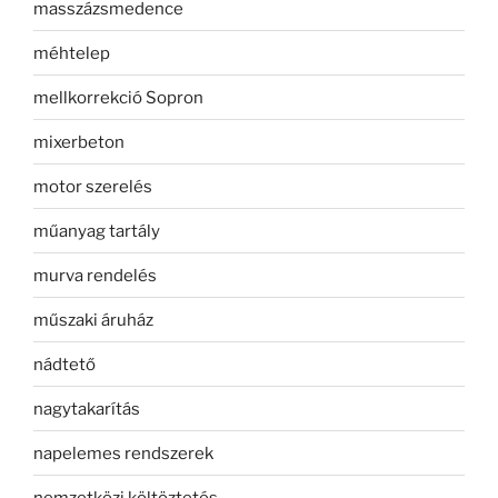
masszázsmedence
méhtelep
mellkorrekció Sopron
mixerbeton
motor szerelés
műanyag tartály
murva rendelés
műszaki áruház
nádtető
nagytakarítás
napelemes rendszerek
nemzetközi költöztetés