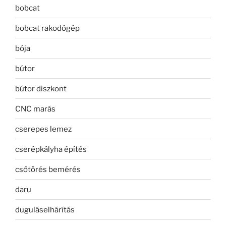
bobcat
bobcat rakodógép
bója
bútor
bútor diszkont
CNC marás
cserepes lemez
cserépkályha építés
csőtörés bemérés
daru
duguláselhárítás