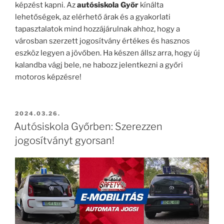
képzést kapni. Az
autósiskola Győr
kínálta
lehetőségek, az elérhető árak és a gyakorlati
tapasztalatok mind hozzájárulnak ahhoz, hogy a
városban szerzett jogosítvány értékes és hasznos
eszköz legyen a jövőben. Ha készen állsz arra, hogy új
kalandba vágj bele, ne habozz jelentkezni a győri
motoros képzésre!
BEKÜLDVE:
2024.03.26.
Autósiskola Győrben: Szerezzen
jogosítványt gyorsan!