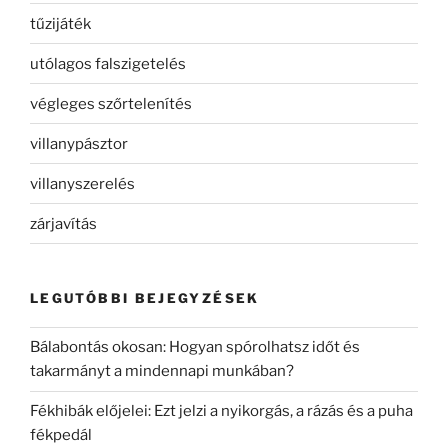
tűzijáték
utólagos falszigetelés
végleges szőrtelenítés
villanypásztor
villanyszerelés
zárjavítás
LEGUTÓBBI BEJEGYZÉSEK
Bálabontás okosan: Hogyan spórolhatsz időt és
takarmányt a mindennapi munkában?
Fékhibák előjelei: Ezt jelzi a nyikorgás, a rázás és a puha
fékpedál