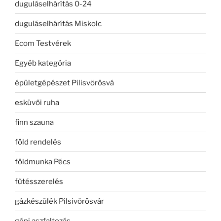
duguláselhárítás 0-24
duguláselhárítás Miskolc
Ecom Testvérek
Egyéb kategória
épületgépészet Pilisvörösvá
esküvői ruha
finn szauna
föld rendelés
földmunka Pécs
fűtésszerelés
gázkészülék Pilsivörösvár
gépi aszfaltozás