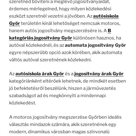
szeretnéd bővíteni a meglévő jogosítványaidat,
érdemes mérlegelned, hogy milyen közlekedési
eszközt szeretnél vezetni a jövőben. Az
autósiskola
Győr
területén kínál lehetőséget nemcsak motoros,
hanem autós jogosítvány megszerzésére is. A
B
kategóriás jogosítvány Győr
különösen hasznos, ha
autóval közlekednél, és az
automata jogosítvány Győr
egyre népszerűbb opció azok körében, akik automata
váltós autóval szeretnének közlekedni.
Az
autósiskola árak Győr
és a
jogosítvány árak Győr
kategóriánként eltérőek lehetnek, de mindkét esetben
jó befektetésről beszélünk, hiszen a járművezetés
szabadságot ad és megkönnyíti a mindennapi
közlekedést.
A motoros jogosítvány megszerzése Győrben ideális
választás mindazok számára, akik szeretnének egy
modern, dinamikus városban magas színvonalú