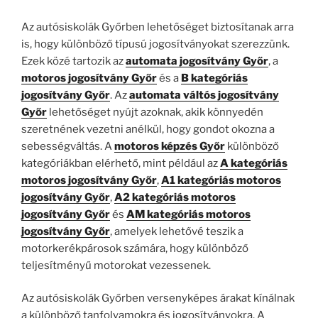
Az autósiskolák Győrben lehetőséget biztosítanak arra
is, hogy különböző típusú jogosítványokat szerezzünk.
Ezek közé tartozik az
automata jogosítvány Győr
, a
motoros jogosítvány Győr
és a
B kategóriás
jogosítvány Győr
. Az
automata váltós jogosítvány
Győr
lehetőséget nyújt azoknak, akik könnyedén
szeretnének vezetni anélkül, hogy gondot okozna a
sebességváltás. A
motoros képzés Győr
különböző
kategóriákban elérhető, mint például az
A kategóriás
motoros jogosítvány Győr
,
A1 kategóriás motoros
jogosítvány Győr
,
A2 kategóriás motoros
jogosítvány Győr
és
AM kategóriás motoros
jogosítvány Győr
, amelyek lehetővé teszik a
motorkerékpárosok számára, hogy különböző
teljesítményű motorokat vezessenek.
Az autósiskolák Győrben versenyképes árakat kínálnak
a különböző tanfolyamokra és jogosítványokra. A