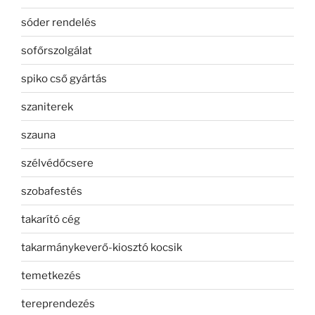
sóder rendelés
sofőrszolgálat
spiko cső gyártás
szaniterek
szauna
szélvédőcsere
szobafestés
takarító cég
takarmánykeverő-kiosztó kocsik
temetkezés
tereprendezés