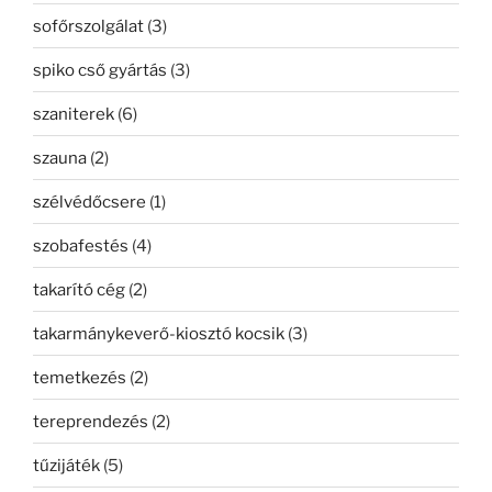
sofőrszolgálat
(3)
spiko cső gyártás
(3)
szaniterek
(6)
szauna
(2)
szélvédőcsere
(1)
szobafestés
(4)
takarító cég
(2)
takarmánykeverő-kiosztó kocsik
(3)
temetkezés
(2)
tereprendezés
(2)
tűzijáték
(5)