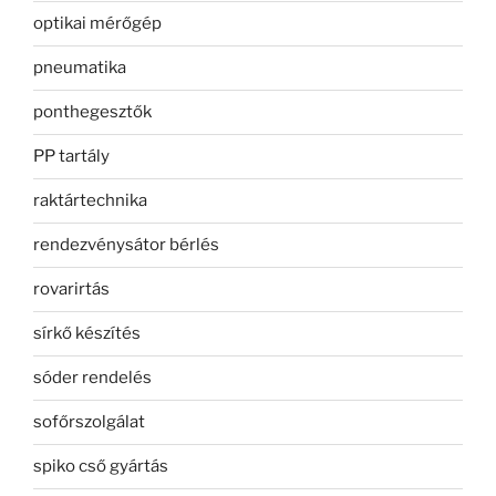
optikai mérőgép
pneumatika
ponthegesztők
PP tartály
raktártechnika
rendezvénysátor bérlés
rovarirtás
sírkő készítés
sóder rendelés
sofőrszolgálat
spiko cső gyártás