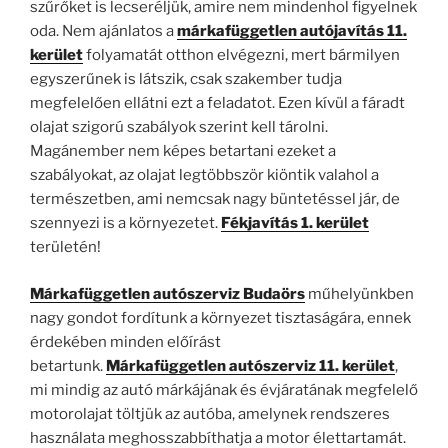
szűrőket is lecseréljük, amire nem mindenhol figyelnek
oda. Nem ajánlatos a
márkafüggetlen autójavítás 11.
kerület
folyamatát otthon elvégezni, mert bármilyen
egyszerűnek is látszik, csak szakember tudja
megfelelően ellátni ezt a feladatot. Ezen kívül a fáradt
olajat szigorú szabályok szerint kell tárolni.
Magánember nem képes betartani ezeket a
szabályokat, az olajat legtöbbször kiöntik valahol a
természetben, ami nemcsak nagy büntetéssel jár, de
szennyezi is a környezetet.
Fékjavítás 1. kerület
területén!
Márkafüggetlen autószerviz Budaörs
műhelyünkben
nagy gondot fordítunk a környezet tisztaságára, ennek
érdekében minden előírást
betartunk.
Márkafüggetlen autószerviz 11. kerület
,
mi mindig az autó márkájának és évjáratának megfelelő
motorolajat töltjük az autóba, amelynek rendszeres
használata meghosszabbíthatja a motor élettartamát.