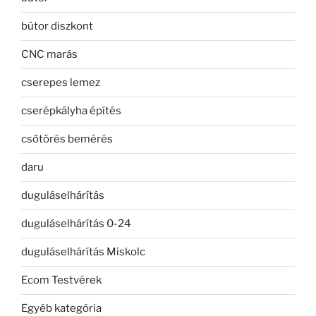
bútor diszkont
CNC marás
cserepes lemez
cserépkályha építés
csőtörés bemérés
daru
duguláselhárítás
duguláselhárítás 0-24
duguláselhárítás Miskolc
Ecom Testvérek
Egyéb kategória