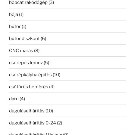
bobcat rakodógép
(3)
bója
(1)
bútor
(1)
bútor diszkont
(6)
CNC marás
(8)
cserepes lemez
(5)
cserépkályha építés
(10)
csőtörés bemérés
(4)
daru
(4)
duguláselhárítás
(10)
duguláselhárítás 0-24
(2)
duguláselhárítás Miskolc
(9)