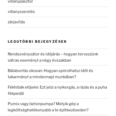
villanypásztor
villanyszerelés
zárjavítás
LEGUTÓBBI BEJEGYZÉSEK
Rendezvénysátor és időjárás – hogyan tervezzünk
sátras eseményt a négy évszakban
Bálabontás okosan: Hogyan spórolhatsz időt és
takarmányt a mindennapi munkában?
Fékhibák előjelei: Ezt jelzi a nyikorgás, a rázás és a puha
fékpedál
Pumix vagy betonpumpa? Melyik gép a
legköltséghatékonyabb a te építkezéseden?