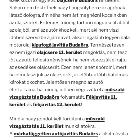
ezek közül az egyik az
olajcsere Budaörs
területén.
Sokan nem fektetnek nagy hangsúlyt erre az aprónak
látszó dologra, ám néha nem árt megnézni kocsinkban
az olajszintet. Érdemes mindig tartani magunknál abból
az olajból, ami az autónkhoz kell, mert aki nem viszi
időben szervizbe a járművét, akkor legalább legyen nála
motorolaj
kipufogó javítás Budaörs
. Természetesen
ez nem igazi
olajcsere 11. kerület
megoldás, nem tesz
jót az autó teljesítményének, ha nem végezzük el rajta
az esedékes olajcserét. Ezen nem lehet spórolni, mert
ha elmulasztjuk az olajcserét, az előbb-utóbb hatalmas
károkat okozhat. Jelentősen megnő az autó
élettartama, ha mindig időben végezzük el a
műszaki
vizsgáztatás Budaörs
folyamatát.
Fékjavítás 11.
kerület
és
fékjavítás 12. kerület
!
Mindig nagy gondot kell fordítani a
műszaki
vizsgáztatás 11. kerület
munkálatokra.
A
márkafüggetlen autójavítás Budaörs
alakalmával a