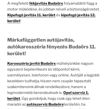
A megfelelő
fékjavítás Budaörs
folyamatától függ a
motor működése, és jobban növeli a biztonságérzetet.
Kipufogó javítás 11. kerület
és
kipufogó javítás 12.
kerület
!
Márkafüggetlen autójavítás,
autókarosszéria fényezés Budaörs 11.
kerület!
Karosszéria javító Budaörs
műhelyünkbe nagyon
egyszerű bejelentkezni és időpontot kérni,
személyesen, telefonon vagy online. Autóját a legjobb
kezekben tudhatja, hiszen nem csupán tapasztalt
szakembereink állnak rendelkezésre, hanem a
legmodernebb berendezések is.
Opel szerviz 1.
kerület
. Úgy gondoljuk, hogy csak úgy lehet élen
maradni az
autószerviz Budaörs
területén, ha