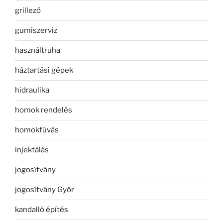
grillező
gumiszerviz
használtruha
háztartási gépek
hidraulika
homok rendelés
homokfúvás
injektálás
jogosítvány
jogosítvány Győr
kandalló építés