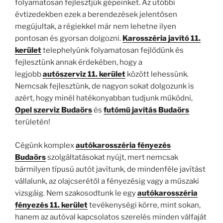
folyamatosan fejlesztjük gépeinket. Az utóbbi
évtizedekben ezek a berendezések jelentősen
megújultak, a régiekkel már nem lehetne ilyen
pontosan és gyorsan dolgozni.
Karosszéria javító 11.
kerület
telephelyünk folyamatosan fejlődünk és
fejlesztünk annak érdekében, hogy a
legjobb
autószerviz 11. kerület
között lehessünk.
Nemcsak fejlesztünk, de nagyon sokat dolgozunk is
azért, hogy minél hatékonyabban tudjunk működni,
Opel szerviz Budaörs
és
futómű javítás Budaörs
területén!
Cégünk komplex
autókarosszéria fényezés
Budaörs
szolgáltatásokat nyújt, mert nemcsak
bármilyen típusú autót javítunk, de mindenféle javítást
vállalunk, az olajcserétől a fényezésig vagy a műszaki
vizsgáig. Nem szakosodtunk le egy
autókarosszéria
fényezés 11. kerület
tevékenységi körre, mint sokan,
hanem az autóval kapcsolatos szerelés minden válfaját