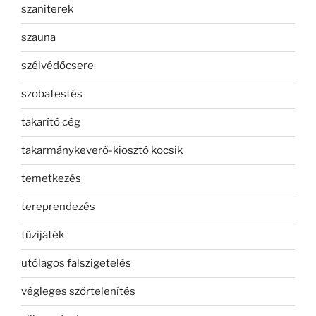
szaniterek
szauna
szélvédőcsere
szobafestés
takarító cég
takarmánykeverő-kiosztó kocsik
temetkezés
tereprendezés
tűzijáték
utólagos falszigetelés
végleges szőrtelenítés