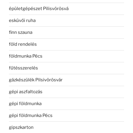
épületgépészet Pilisvörösvá
esküvői ruha
finn szauna
föld rendelés
földmunka Pécs
fűtésszerelés
gázkészülék Pilsivörösvár
gépi aszfaltozás
gépi földmunka
gépi földmunka Pécs
gipszkarton