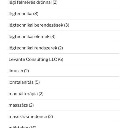
légi felmérés drónnal
(2)
légtechnika
(8)
légtechnikai berendezések
(3)
légtechnikai elemek
(3)
légtechnikai rendszerek
(2)
Levante Consulting LLC
(6)
limuzin
(2)
lomtalanítás
(5)
manuálterápia
(2)
masszázs
(2)
masszázsmedence
(2)
méhtelep
(16)