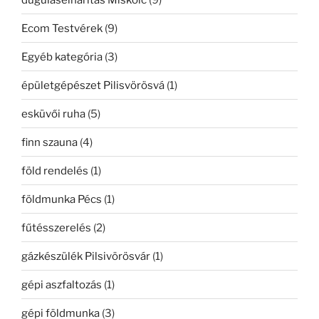
Ecom Testvérek
(9)
Egyéb kategória
(3)
épületgépészet Pilisvörösvá
(1)
esküvői ruha
(5)
finn szauna
(4)
föld rendelés
(1)
földmunka Pécs
(1)
fűtésszerelés
(2)
gázkészülék Pilsivörösvár
(1)
gépi aszfaltozás
(1)
gépi földmunka
(3)