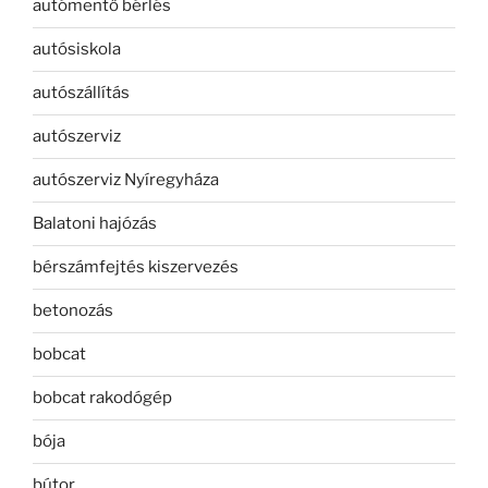
autómentő bérlés
autósiskola
autószállítás
autószerviz
autószerviz Nyíregyháza
Balatoni hajózás
bérszámfejtés kiszervezés
betonozás
bobcat
bobcat rakodógép
bója
bútor