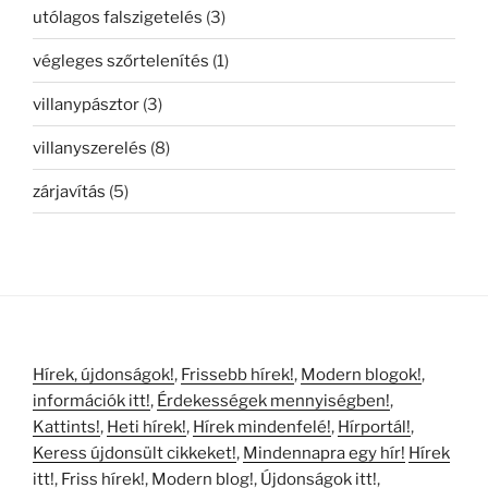
utólagos falszigetelés
(3)
végleges szőrtelenítés
(1)
villanypásztor
(3)
villanyszerelés
(8)
zárjavítás
(5)
Hírek, újdonságok!
,
Frissebb hírek!
,
Modern blogok!
,
információk itt!
,
Érdekességek mennyiségben!
,
Kattints!
,
Heti hírek!
,
Hírek mindenfelé!
,
Hírportál!
,
Keress újdonsült cikkeket!
,
Mindennapra egy hír!
Hírek
itt!
,
Friss hírek!
,
Modern blog!
,
Újdonságok itt!
,