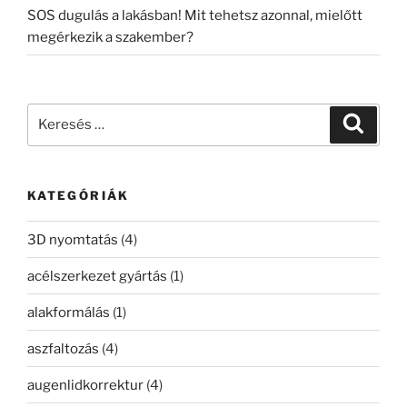
SOS dugulás a lakásban! Mit tehetsz azonnal, mielőtt
megérkezik a szakember?
Keresés
Keresé
a
következő
kifejezésre:
KATEGÓRIÁK
3D nyomtatás
(4)
acélszerkezet gyártás
(1)
alakformálás
(1)
aszfaltozás
(4)
augenlidkorrektur
(4)