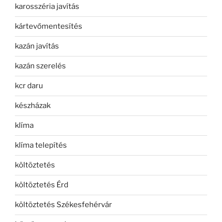
karosszéria javítás
kártevőmentesítés
kazán javítás
kazán szerelés
kcr daru
készházak
klíma
klíma telepítés
költöztetés
költöztetés Érd
költöztetés Székesfehérvár