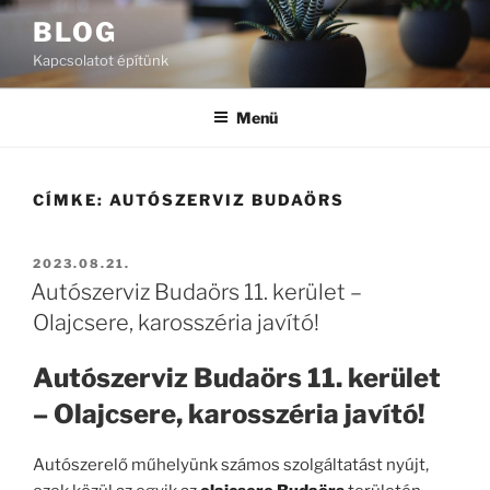
Tartalomhoz
BLOG
Kapcsolatot építünk
Menü
CÍMKE:
AUTÓSZERVIZ BUDAÖRS
BEKÜLDVE:
2023.08.21.
Autószerviz Budaörs 11. kerület –
Olajcsere, karosszéria javító!
Autószerviz Budaörs 11. kerület
– Olajcsere, karosszéria javító!
Autószerelő műhelyünk számos szolgáltatást nyújt,