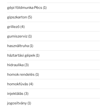
gépi földmunka Pécs
(1)
gipszkarton
(5)
grillező
(4)
gumiszerviz
(1)
használtruha
(1)
háztartási gépek
(1)
hidraulika
(3)
homok rendelés
(1)
homokfúvás
(4)
injektálás
(3)
jogosítvány
(1)