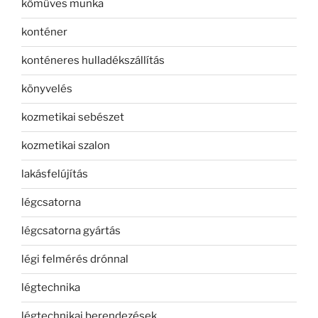
kőműves munka
konténer
konténeres hulladékszállítás
könyvelés
kozmetikai sebészet
kozmetikai szalon
lakásfelújítás
légcsatorna
légcsatorna gyártás
légi felmérés drónnal
légtechnika
légtechnikai berendezések