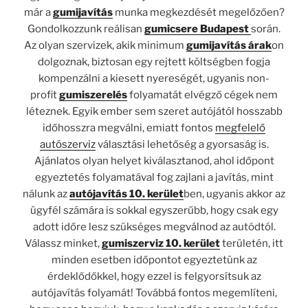
már a
gumijavítás
munka megkezdését megelőzően?
Gondolkozzunk reálisan
gumicsere Budapest
során.
Az olyan szervizek, akik minimum
gumijavítás árak
on
dolgoznak, biztosan egy rejtett költségben fogja
kompenzálni a kiesett nyereségét, ugyanis non-
profit
gumiszerelés
folyamatát elvégző cégek nem
léteznek. Egyik ember sem szeret autójától hosszabb
időhosszra megválni, emiatt fontos
megfelelő
autószerviz
választási lehetőség a gyorsaság is.
Ajánlatos olyan helyet kiválasztanod, ahol időpont
egyeztetés folyamatával fog zajlani a javítás, mint
nálunk az
autójavítás 10. kerület
ben, ugyanis akkor az
ügyfél számára is sokkal egyszerűbb, hogy csak egy
adott időre lesz szükséges megválnod az autódtól.
Válassz minket,
gumiszerviz 10. kerület
területén, itt
minden esetben időpontot egyeztetünk az
érdeklődőkkel, hogy ezzel is felgyorsítsuk az
autójavítás folyamát! Továbbá fontos megemlíteni,