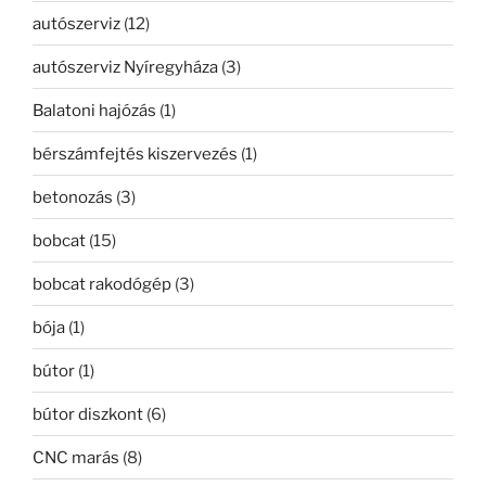
autószerviz
(12)
autószerviz Nyíregyháza
(3)
Balatoni hajózás
(1)
bérszámfejtés kiszervezés
(1)
betonozás
(3)
bobcat
(15)
bobcat rakodógép
(3)
bója
(1)
bútor
(1)
bútor diszkont
(6)
CNC marás
(8)