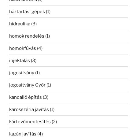
háztartási gépek
(1)
hidraulika
(3)
homok rendelés
(1)
homokfúvás
(4)
injektálás
(3)
jogosítvány
(1)
jogosítvány Győr
(1)
kandalló építés
(3)
karosszéria javítás
(1)
kártevőmentesítés
(2)
kazán javítás
(4)