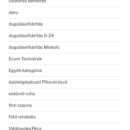
csőtörés bemérés
daru
duguláselhárítás
duguláselhárítás 0-24
duguláselhárítás Miskolc
Ecom Testvérek
Egyéb kategória
épületgépészet Pilisvörösvá
esküvői ruha
finn szauna
föld rendelés
földmunka Pécs