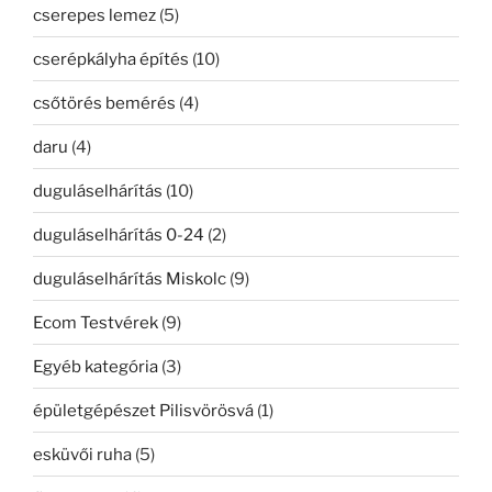
cserepes lemez
(5)
cserépkályha építés
(10)
csőtörés bemérés
(4)
daru
(4)
duguláselhárítás
(10)
duguláselhárítás 0-24
(2)
duguláselhárítás Miskolc
(9)
Ecom Testvérek
(9)
Egyéb kategória
(3)
épületgépészet Pilisvörösvá
(1)
esküvői ruha
(5)