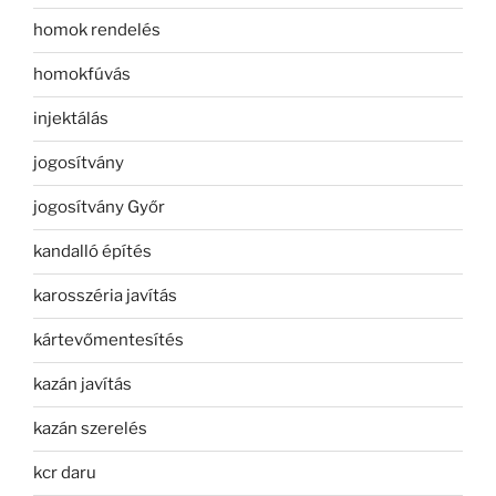
homok rendelés
homokfúvás
injektálás
jogosítvány
jogosítvány Győr
kandalló építés
karosszéria javítás
kártevőmentesítés
kazán javítás
kazán szerelés
kcr daru