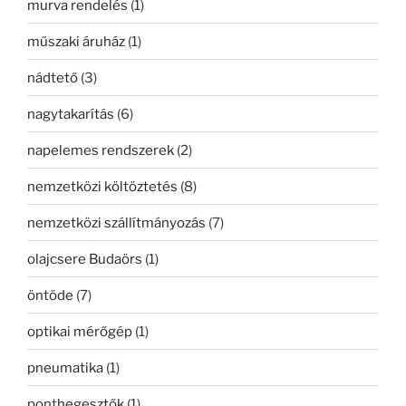
murva rendelés
(1)
műszaki áruház
(1)
nádtető
(3)
nagytakarítás
(6)
napelemes rendszerek
(2)
nemzetközi költöztetés
(8)
nemzetközi szállítmányozás
(7)
olajcsere Budaörs
(1)
öntöde
(7)
optikai mérőgép
(1)
pneumatika
(1)
ponthegesztők
(1)