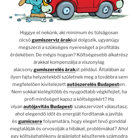
Higgye el nekünk, aki minimum és túlságosan
olcsó
gumiszerviz árak
kal dolgozik, ugyanúgy
megszerzi a szükséges nyereséget a profitálás
érdekében. De mégis hogyan? Költségesebb alkatrész
árakkal kompenzálja a viszonylag
alacsony
gumiszerelés árak
at például. Általában az
ilyen fajta helyzetekből születnek meg a továbbra sem
megfelelően kivitelezett
autószerelés Budapest
en.
Nem sokkal kielégítőbb és nyugodtabb végkifejlet, ha
profi minőséget kapsz a költségekért? Ha
olyan
autójavítás Budapest
i szakszervizet választasz,
ahol elegendő időt és energiát fordítanak a javítás
és
gumicsere
folyamatára, hogy eleget tevő gonddal
megtalálják és orvosolják a hibákat, problémákat? Ahol
egy költséghatékony árajánlatot készítenek számodra