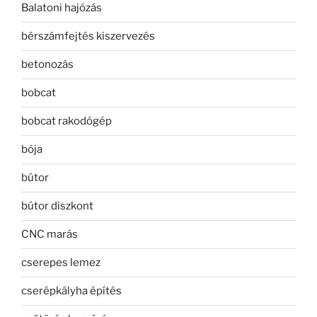
Balatoni hajózás
bérszámfejtés kiszervezés
betonozás
bobcat
bobcat rakodógép
bója
bútor
bútor diszkont
CNC marás
cserepes lemez
cserépkályha építés