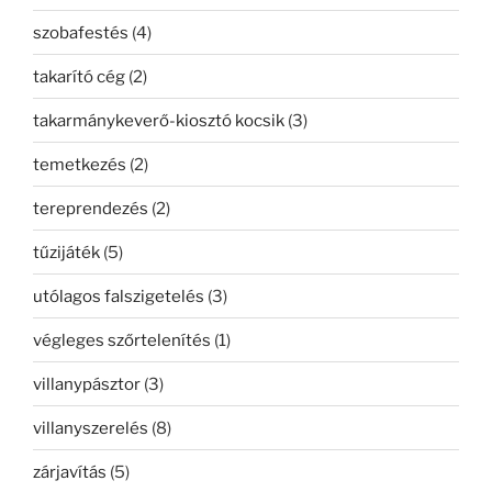
szobafestés
(4)
takarító cég
(2)
takarmánykeverő-kiosztó kocsik
(3)
temetkezés
(2)
tereprendezés
(2)
tűzijáték
(5)
utólagos falszigetelés
(3)
végleges szőrtelenítés
(1)
villanypásztor
(3)
villanyszerelés
(8)
zárjavítás
(5)