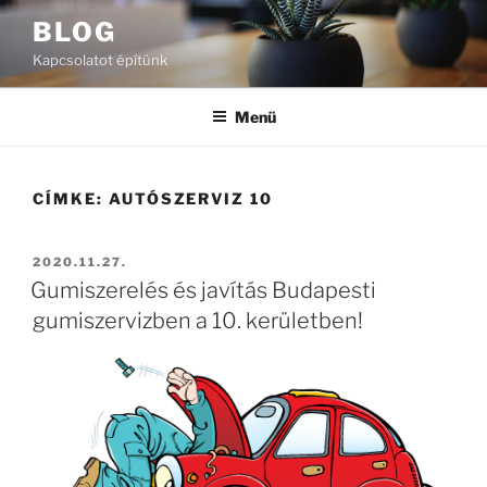
Tartalomhoz
BLOG
Kapcsolatot építünk
Menü
CÍMKE:
AUTÓSZERVIZ 10
BEKÜLDVE:
2020.11.27.
Gumiszerelés és javítás Budapesti
gumiszervizben a 10. kerületben!