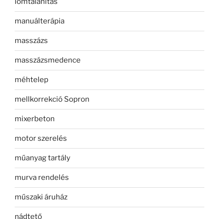
lomtalanítás
manuálterápia
masszázs
masszázsmedence
méhtelep
mellkorrekció Sopron
mixerbeton
motor szerelés
műanyag tartály
murva rendelés
műszaki áruház
nádtető