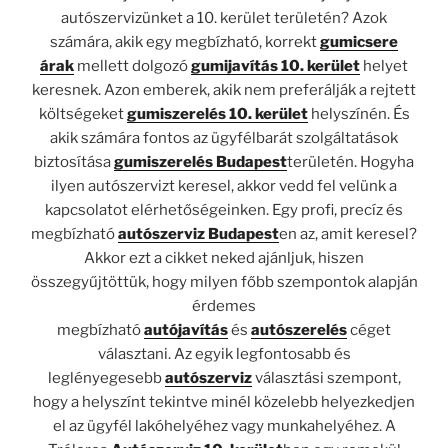
autószervizünket a 10. kerület területén? Azok
számára, akik egy megbízható, korrekt
gumicsere
árak
mellett dolgozó
gumijavítás 10. kerület
helyet
keresnek. Azon emberek, akik nem preferálják a rejtett
költségeket
gumiszerelés 10. kerület
helyszínén. És
akik számára fontos az ügyfélbarát szolgáltatások
biztosítása
gumiszerelés Budapest
területén. Hogyha
ilyen autószervizt keresel, akkor vedd fel velünk a
kapcsolatot elérhetőségeinken. Egy profi, precíz és
megbízható
autószerviz Budapest
en az, amit keresel?
Akkor ezt a cikket neked ajánljuk, hiszen
összegyűjtöttük, hogy milyen főbb szempontok alapján
érdemes
megbízható
autójavítás
és
autószerelés
céget
választani. Az egyik legfontosabb és
leglényegesebb
autószerviz
választási szempont,
hogy a helyszínt tekintve minél közelebb helyezkedjen
el az ügyfél lakóhelyéhez vagy munkahelyéhez. A