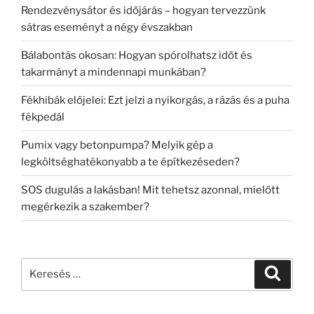
Rendezvénysátor és időjárás – hogyan tervezzünk
sátras eseményt a négy évszakban
Bálabontás okosan: Hogyan spórolhatsz időt és
takarmányt a mindennapi munkában?
Fékhibák előjelei: Ezt jelzi a nyikorgás, a rázás és a puha
fékpedál
Pumix vagy betonpumpa? Melyik gép a
legköltséghatékonyabb a te építkezéseden?
SOS dugulás a lakásban! Mit tehetsz azonnal, mielőtt
megérkezik a szakember?
Keresés
Keresé
a
következő