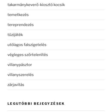
takarmánykeverő-kiosztó kocsik
temetkezés
tereprendezés
tűzijáték
utólagos falszigetelés
végleges szőrtelenítés
villanypásztor
villanyszerelés
zárjavítás
LEGUTÓBBI BEJEGYZÉSEK