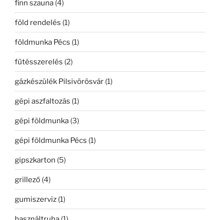
finn szauna
(4)
föld rendelés
(1)
földmunka Pécs
(1)
fűtésszerelés
(2)
gázkészülék Pilsivörösvár
(1)
gépi aszfaltozás
(1)
gépi földmunka
(3)
gépi földmunka Pécs
(1)
gipszkarton
(5)
grillező
(4)
gumiszerviz
(1)
használtruha
(1)