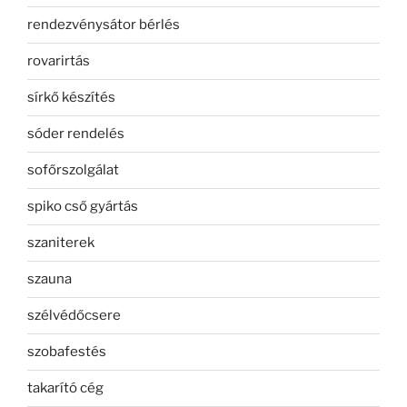
rendezvénysátor bérlés
rovarirtás
sírkő készítés
sóder rendelés
sofőrszolgálat
spiko cső gyártás
szaniterek
szauna
szélvédőcsere
szobafestés
takarító cég