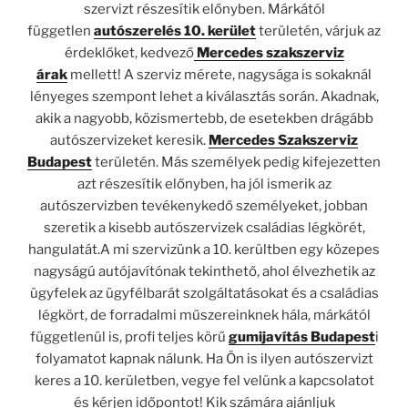
szervizt részesítik előnyben. Márkától
független
autószerelés 10. kerület
területén, várjuk az
érdeklőket, kedvező
Mercedes szakszerviz
árak
mellett! A szerviz mérete, nagysága is sokaknál
lényeges szempont lehet a kiválasztás során. Akadnak,
akik a nagyobb, közismertebb, de esetekben drágább
autószervizeket keresik.
Mercedes Szakszerviz
Budapest
területén. Más személyek pedig kifejezetten
azt részesítik előnyben, ha jól ismerik az
autószervizben tevékenykedő személyeket, jobban
szeretik a kisebb autószervizek családias légkörét,
hangulatát.A mi szervizünk a 10. kerültben egy közepes
nagyságú autójavítónak tekinthető, ahol élvezhetik az
ügyfelek az ügyfélbarát szolgáltatásokat és a családias
légkört, de forradalmi műszereinknek hála, márkától
függetlenül is, profi teljes körű
gumijavítás Budapest
i
folyamatot kapnak nálunk. Ha Ön is ilyen autószervizt
keres a 10. kerületben, vegye fel velünk a kapcsolatot
és kérjen időpontot! Kik számára ajánljuk