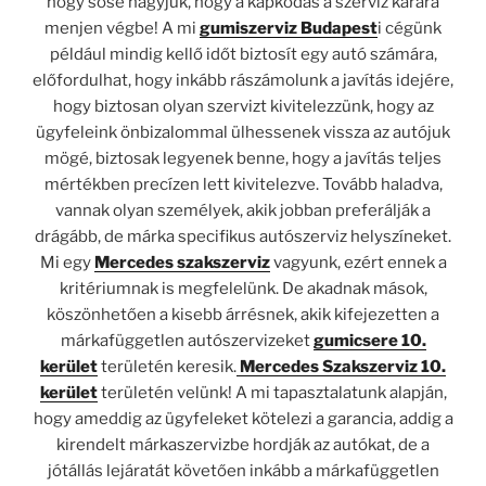
hogy sose hagyjuk, hogy a kapkodás a szerviz kárára
menjen végbe! A mi
gumiszerviz Budapest
i cégünk
például mindig kellő időt biztosít egy autó számára,
előfordulhat, hogy inkább rászámolunk a javítás idejére,
hogy biztosan olyan szervizt kivitelezzünk, hogy az
ügyfeleink önbizalommal ülhessenek vissza az autójuk
mögé, biztosak legyenek benne, hogy a javítás teljes
mértékben precízen lett kivitelezve. Tovább haladva,
vannak olyan személyek, akik jobban preferálják a
drágább, de márka specifikus autószerviz helyszíneket.
Mi egy
Mercedes szakszerviz
vagyunk, ezért ennek a
kritériumnak is megfelelünk. De akadnak mások,
köszönhetően a kisebb árrésnek, akik kifejezetten a
márkafüggetlen autószervizeket
gumicsere 10.
kerület
területén keresik.
Mercedes Szakszerviz 10.
kerület
területén velünk! A mi tapasztalatunk alapján,
hogy ameddig az ügyfeleket kötelezi a garancia, addig a
kirendelt márkaszervizbe hordják az autókat, de a
jótállás lejáratát követően inkább a márkafüggetlen