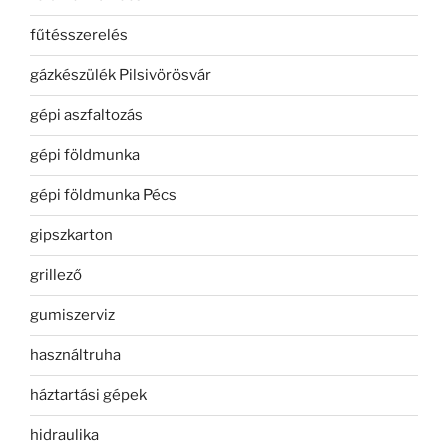
fűtésszerelés
gázkészülék Pilsivörösvár
gépi aszfaltozás
gépi földmunka
gépi földmunka Pécs
gipszkarton
grillező
gumiszerviz
használtruha
háztartási gépek
hidraulika