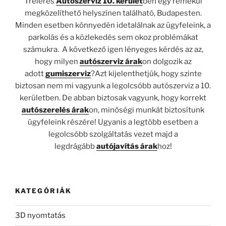
Tréleres
Autószerviz 10. kerület
ben egy remekül
megközelíthető helyszínen található, Budapesten.
Minden esetben könnyedén idetalálnak az ügyfeleink, a
parkolás és a közlekedés sem okoz problémákat
számukra. A következő igen lényeges kérdés az az,
hogy milyen
autószerviz árak
on dolgozik az
adott
gumiszerviz
?Azt kijelenthetjük, hogy szinte
biztosan nem mi vagyunk a legolcsóbb autószerviz a 10.
kerületben. De abban biztosak vagyunk, hogy korrekt
autószerelés árak
on, minőségi munkát biztosítunk
ügyfeleink részére! Ugyanis a legtöbb esetben a
legolcsóbb szolgáltatás vezet majd a
legdrágább
autójavítás árak
hoz!
KATEGÓRIÁK
3D nyomtatás