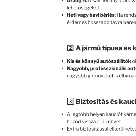
Óradíj
: Ha csak néhány órára v
lehetőségeket.
Heti vagy havi bérlés
: Ha rend
érdemes hosszabb távra béreln
2️⃣
A jármű típusa és 
Kis és könnyű autószállítók
o
Nagyobb, professzionális a
nagyobb járműveket is elbírnak
3️⃣
Biztosítás és kauc
A legtöbb helyen kauciót kérne
hozod vissza a járművet.
Extra biztosítással elkerülhete