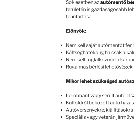
Sok esetben az
autómentő bér
területén is gazdaságosabb leh
fenntartása.
Előnyök:
Nem kell saját autómentőt fenn
Költséghatékony, ha csak alka
Nem kell foglalkoznod a karban
Rugalmas bérlési lehetőségek a
Mikor lehet szükséged autósz
Lerobbant vagy sérült autó elsz
Külföldről behozott autó hazasz
Autóversenyekre, kiállításokra v
Speciális vagy veterán járművek