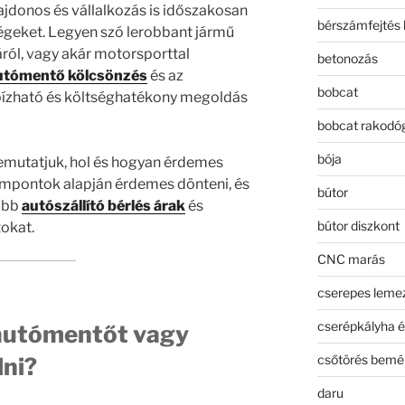
lajdonos és vállalkozás is időszakosan
bérszámfejtés 
ségeket. Legyen szó lerobbant jármű
láról, vagy akár motorsporttal
betonozás
utómentő kölcsönzés
és az
bobcat
zható és költséghatékony megoldás
bobcat rakodó
bója
emutatjuk, hol és hogyan érdemes
empontok alapján érdemes dönteni, és
bútor
jobb
autószállító bérlés árak
és
bútor diszkont
tokat.
CNC marás
cserepes leme
cserépkályha é
 autómentőt vagy
csőtörés bemé
lni?
daru