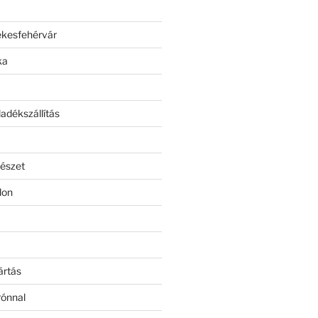
ékesfehérvár
ka
adékszállítás
észet
lon
ártás
rónnal