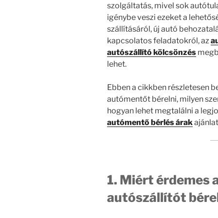
szolgáltatás, mivel sok autótu
igénybe veszi ezeket a lehető
szállításáról, új autó behozata
kapcsolatos feladatokról, az
a
autószállító kölcsönzés
megbí
lehet.
Ebben a cikkben részletesen b
autómentőt bérelni, milyen sz
hogyan lehet megtalálni a leg
autómentő bérlés árak
ajánla
1. Miért érdemes
autószállítót bére