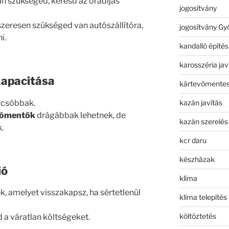
an szükséged, keresd az óradíjas
jogosítvány
szeresen szükséged van autószállítóra,
jogosítvány Gy
i.
kandalló építés
karosszéria jav
kapacitása
kártevőmentes
kazán javítás
lcsóbbak.
utómentők
drágábbak lehetnek, de
kazán szerelés
.
kcr daru
készházak
ió
klíma
k, amelyet visszakapsz, ha sértetlenül
klíma telepítés
költöztetés
d a váratlan költségeket.