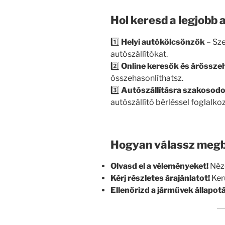
Hol keresd a legjobb 
1️⃣
Helyi autókölcsönzők
– Sze
autószállítókat.
2️⃣
Online keresők és árösszeh
összehasonlíthatsz.
3️⃣
Autószállításra szakosodo
autószállító bérléssel foglalko
Hogyan válassz megb
Olvasd el a véleményeket!
Nézd
Kérj részletes árajánlatot!
Kerü
Ellenőrizd a járművek állapotá