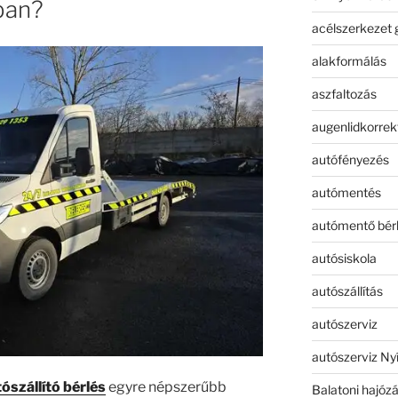
ban?
acélszerkezet 
alakformálás
aszfaltozás
augenlidkorrek
autófényezés
autómentés
autómentő bér
autósiskola
autószállítás
autószerviz
autószerviz Ny
ószállító bérlés
egyre népszerűbb
Balatoni hajóz