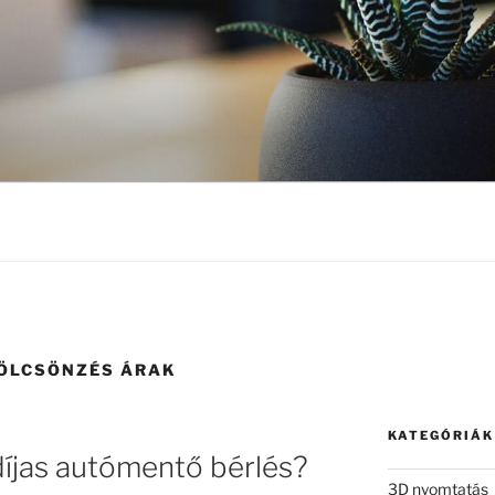
KÖLCSÖNZÉS ÁRAK
KATEGÓRIÁK
díjas autómentő bérlés?
3D nyomtatás