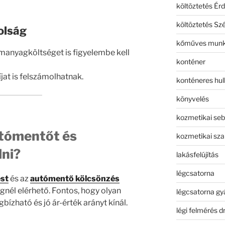
költöztetés Érd
költöztetés Sz
olság
kőműves mun
manyagköltséget is figyelembe kell
konténer
jat is felszámolhatnak.
konténeres hull
könyvelés
kozmetikai seb
utómentőt és
kozmetikai sza
lni?
lakásfelújítás
légcsatorna
est
és az
autómentő kölcsönzés
nél elérhető. Fontos, hogy olyan
légcsatorna gy
bízható és jó ár-érték arányt kínál.
légi felmérés d