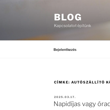
Tartalomhoz
BLOG
Kapcsolatot építünk
Bejelentkezés
CÍMKE:
AUTÓSZÁLLÍTÓ 
BEKÜLDVE:
2025.03.17.
Napidíjas vagy óra