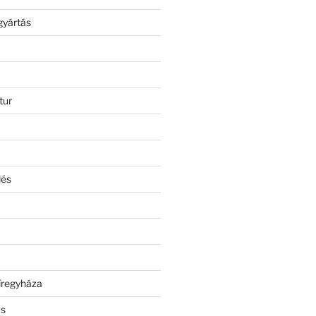
gyártás
tur
lés
íregyháza
ás