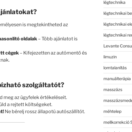
légtechnika
ajánlatokat?
légtechnikai b
légtechnikai e
mélyesen is megtekintheted az
légtechnikai r
asonlító oldalak
– Több ajánlatot is
Levante Consul
tt cégek
– Kifejezetten az autómentő és
limuzin
znak.
lomtalanítás
manuálterápia
ízható szolgáltatót?
masszázs
 meg az ügyfelek értékeléseit.
masszázsmed
ld a rejtett költségeket.
méhtelep
t!
Ne bérelj rossz állapotú autószállítót.
mellkorrekció 