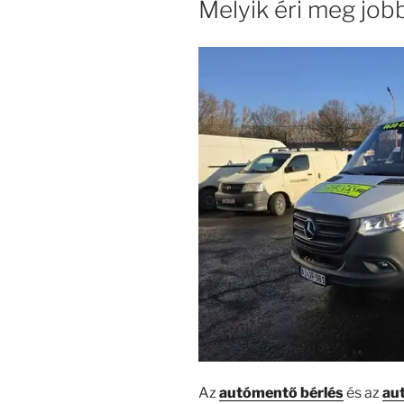
Melyik éri meg job
Az
autómentő bérlés
és az
aut