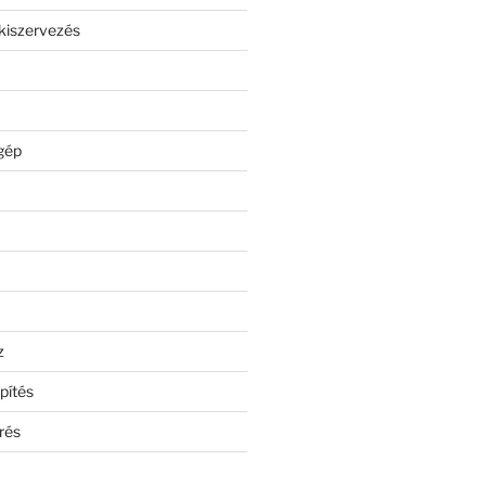
kiszervezés
gép
z
pítés
rés