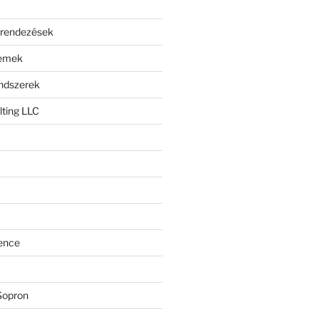
erendezések
lemek
endszerek
ting LLC
ence
Sopron