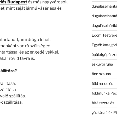
lés Budapest
és más nagyvárosok
duguláselhárít
et, mint saját jármű vásárlása és
duguláselhárít
duguláselhárít
Ecom Testvér
tartanod, ami drága lehet.
Egyéb kategóri
lmanként van rá szükséged.
tartással és az engedélyekkel.
épületgépészet
kár rövid távra is.
esküvői ruha
állítóra?
finn szauna
állítása.
föld rendelés
állítása.
földmunka Péc
aló szállítás.
 szállítása.
fűtésszerelés
gázkészülék Pi