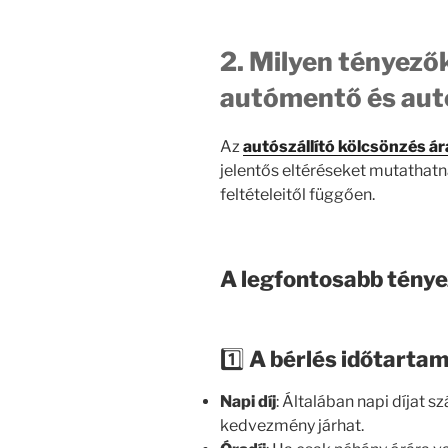
2. Milyen tényezők
autómentő és autó
Az
autószállító kölcsönzés á
jelentős eltéréseket mutathatna
feltételeitől függően.
A legfontosabb ténye
1️⃣
A bérlés időtarta
Napi díj
: Általában napi díjat 
kedvezmény járhat.