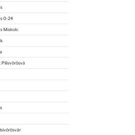
ás
ás 0-24
ás Miskolc
ek
a
 Pilisvörösvá
s
lsivörösvár