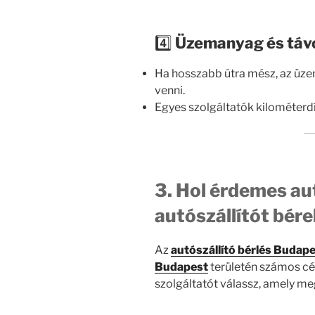
4️⃣
Üzemanyag és táv
Ha hosszabb útra mész, az üze
venni.
Egyes szolgáltatók kilométerdí
3. Hol érdemes a
autószállítót bére
Az
autószállító bérlés Budap
Budapest
területén számos cég
szolgáltatót válassz, amely meg