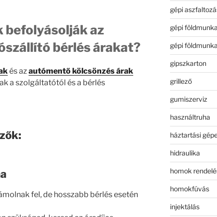
gépi aszfaltozá
 befolyásolják az
gépi földmunk
szállító bérlés árakat?
gépi földmunk
gipszkarton
rak
és az
autómentő kölcsönzés árak
grillező
k a szolgáltatótól és a bérlés
gumiszerviz
használtruha
zők:
háztartási gép
hidraulika
homok rendelé
ma
homokfúvás
számolnak fel, de hosszabb bérlés esetén
injektálás