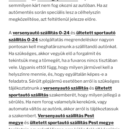
semmilyen kárt nem fog okozni az autóban. Ha az
autómentés során speciális lesz a célhelyszín
megközelítése, azt feltétlenül jelezze előre.
A
versenyautó szállítás 0-24
és
ültetett sportautó
szállítás 0-24
szolgáltatás megrendeléskor nagyon
pontosan kell meghatároznunk a szállítandó autónkat.
Ha szükséges, akkor vegyük elő a forgalmit és
tekintsük meg a tömegét, ha a fuvaros nincs tisztában
vele. Ugyanis ettől függ, hogy milyen járművel kell a
helyszínre mennie, és, hogy egyáltalán képes-e a
feladatra. Sérült gépjármű esetében arról is szükséges
tájékoztatnunk a
versenyautó szállítás
és
ültetett
sportautó szállítás
szakemberét, hogy milyen jellegű a
sérülés. Ha nem forog valamelyik kerekünk, vagy
automata váltós az autónk, akkor arról is tájékoztassuk
a szakembert.
Versenyautó szállítás Pest
megye
és
ültetett sportautó szállítás Pest megye