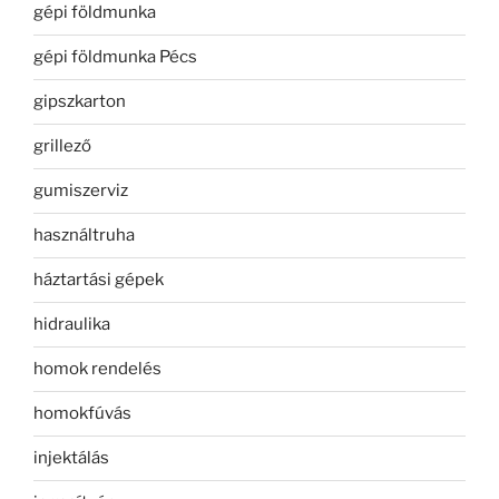
gépi földmunka
gépi földmunka Pécs
gipszkarton
grillező
gumiszerviz
használtruha
háztartási gépek
hidraulika
homok rendelés
homokfúvás
injektálás