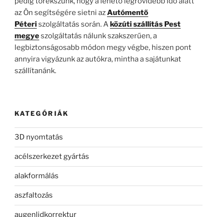
pedig törekszünk, hogy a lehető legrövidebb idő alatt
az Ön segítségére sietni az
Autómentő
Péteri
szolgáltatás során. A
közúti szállítás Pest
megye
szolgáltatás nálunk szakszerűen, a
legbiztonságosabb módon megy végbe, hiszen pont
annyira vigyázunk az autókra, mintha a sajátunkat
szállítanánk.
KATEGÓRIÁK
3D nyomtatás
acélszerkezet gyártás
alakformálás
aszfaltozás
augenlidkorrektur