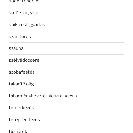
sóder rendelés
sofőrszolgálat
spiko cső gyártás
szaniterek
szauna
szélvédőcsere
szobafestés
takarító cég
takarmánykeverő-kiosztó kocsik
temetkezés
tereprendezés
tűzijáték