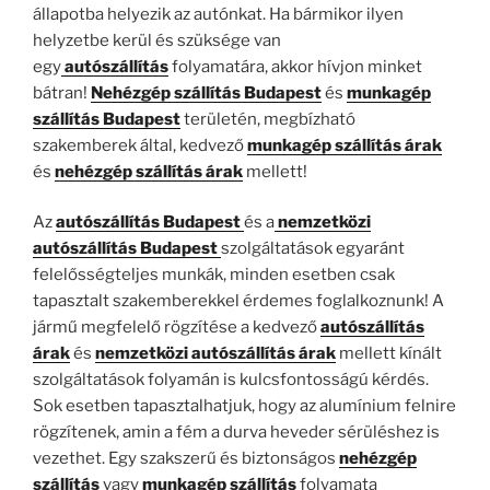
állapotba helyezik az autónkat. Ha bármikor ilyen
helyzetbe kerül és szüksége van
egy
autószállítás
folyamatára, akkor hívjon minket
bátran!
Nehézgép szállítás
Budapest
és
munkagép
szállítás Budapest
területén, megbízható
szakemberek által, kedvező
munkagép szállítás árak
és
nehézgép szállítás árak
mellett!
Az
autószállítás Budapest
és a
nemzetközi
autószállítás Budapest
szolgáltatások egyaránt
felelősségteljes munkák, minden esetben csak
tapasztalt szakemberekkel érdemes foglalkoznunk! A
jármű megfelelő rögzítése a kedvező
autószállítás
árak
és
nemzetközi autószállítás árak
mellett kínált
szolgáltatások folyamán is kulcsfontosságú kérdés.
Sok esetben tapasztalhatjuk, hogy az alumínium felnire
rögzítenek, amin a fém a durva heveder sérüléshez is
vezethet. Egy szakszerű és biztonságos
nehézgép
szállítás
vagy
munkagép szállítás
folyamata