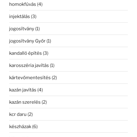
homokfúvás
(4)
injektálás
(3)
jogosítvány
(1)
jogosítvány Győr
(1)
kandalló építés
(3)
karosszéria javítás
(1)
kártevőmentesítés
(2)
kazán javítás
(4)
kazán szerelés
(2)
kcr daru
(2)
készházak
(6)