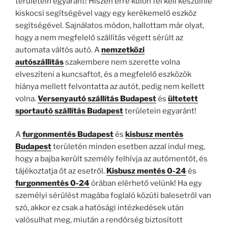
területein egyaránt! Hiszen erre külön fel kell készülnie
kiskocsi segítségével vagy egy kerékemelő eszköz
segítségével. Sajnálatos módon, hallottam már olyat,
hogy a nem megfelelő szállítás végett sérült az
automata váltós autó. A
nemzetközi
autószállítás
szakembere nem szerette volna
elveszíteni a kuncsaftot, és a megfelelő eszközök
hiánya mellett felvontatta az autót, pedig nem kellett
volna.
Versenyautó szállítás Budapest
és
ültetett
sportautó szállítás Budapest
területein egyaránt!
A
furgonmentés Budapest
és
kisbusz mentés
Budapest
területén minden esetben azzal indul meg,
hogy a bajba került személy felhívja az autómentőt, és
tájékoztatja őt az esetről.
Kisbusz mentés 0-24
és
furgonmentés 0-24
órában elérhető velünk! Ha egy
személyi sérülést magába foglaló közúti balesetről van
szó, akkor ez csak a hatósági intézkedések után
valósulhat meg, miután a rendőrség biztosított