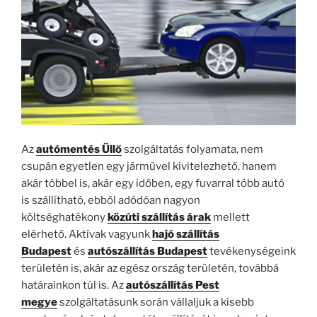
Az
autómentés Üllő
szolgáltatás folyamata, nem
csupán egyetlen egy járművel kivitelezhető, hanem
akár többel is, akár egy időben, egy fuvarral több autó
is szállítható, ebből adódóan nagyon
költséghatékony
közúti szállítás árak
mellett
elérhető. Aktívak vagyunk
hajó szállítás
Budapest
és
autószállítás Budapest
tevékenységeink
területén is, akár az egész ország területén, továbbá
határainkon túl is. Az
autószállítás Pest
megye
szolgáltatásunk során vállaljuk a kisebb