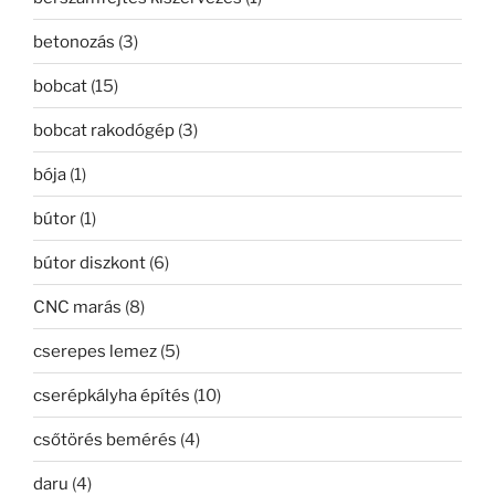
betonozás
(3)
bobcat
(15)
bobcat rakodógép
(3)
bója
(1)
bútor
(1)
bútor diszkont
(6)
CNC marás
(8)
cserepes lemez
(5)
cserépkályha építés
(10)
csőtörés bemérés
(4)
daru
(4)