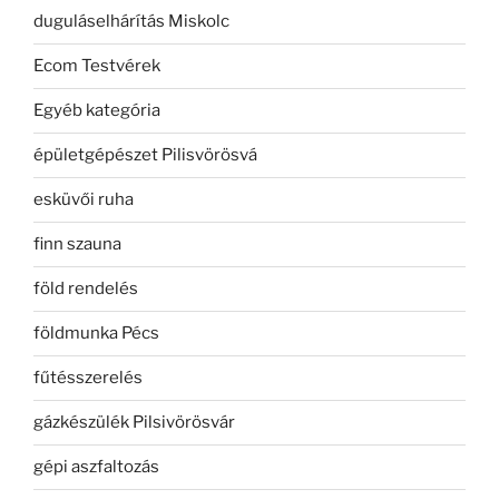
duguláselhárítás Miskolc
Ecom Testvérek
Egyéb kategória
épületgépészet Pilisvörösvá
esküvői ruha
finn szauna
föld rendelés
földmunka Pécs
fűtésszerelés
gázkészülék Pilsivörösvár
gépi aszfaltozás