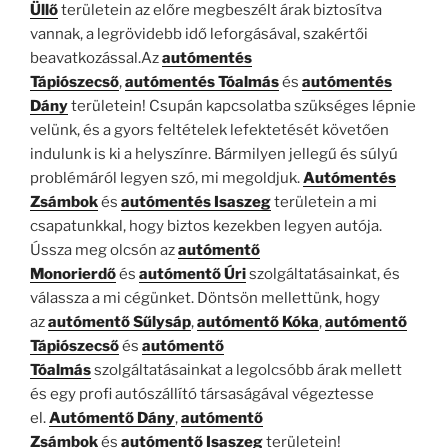
Üllő
területein az előre megbeszélt árak biztosítva
vannak, a legrövidebb idő leforgásával, szakértői
beavatkozással.Az
autómentés
Tápiószecső
,
autómentés Tóalmás
és
autómentés
Dány
területein! Csupán kapcsolatba szükséges lépnie
velünk, és a gyors feltételek lefektetését követően
indulunk is ki a helyszínre. Bármilyen jellegű és súlyú
problémáról legyen szó, mi megoldjuk.
Autómentés
Zsámbok
és
autómentés Isaszeg
területein a mi
csapatunkkal, hogy biztos kezekben legyen autója.
Ússza meg olcsón az
autómentő
Monorierdő
és
autómentő Úri
szolgáltatásainkat, és
válassza a mi cégünket. Döntsön mellettünk, hogy
az
autómentő Sűlysáp
,
autómentő Kóka
,
autómentő
Tápiószecső
és
autómentő
Tóalmás
szolgáltatásainkat a legolcsóbb árak mellett
és egy profi autószállító társaságával végeztesse
el.
Autómentő Dány
,
autómentő
Zsámbok
és
autómentő Isaszeg
területein!