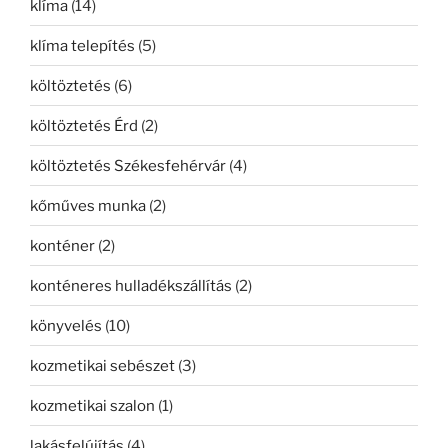
klíma
(14)
klíma telepítés
(5)
költöztetés
(6)
költöztetés Érd
(2)
költöztetés Székesfehérvár
(4)
kőműves munka
(2)
konténer
(2)
konténeres hulladékszállítás
(2)
könyvelés
(10)
kozmetikai sebészet
(3)
kozmetikai szalon
(1)
lakásfelújítás
(4)