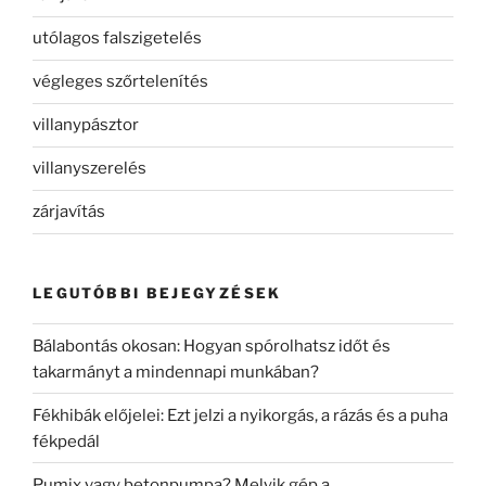
utólagos falszigetelés
végleges szőrtelenítés
villanypásztor
villanyszerelés
zárjavítás
LEGUTÓBBI BEJEGYZÉSEK
Bálabontás okosan: Hogyan spórolhatsz időt és
takarmányt a mindennapi munkában?
Fékhibák előjelei: Ezt jelzi a nyikorgás, a rázás és a puha
fékpedál
Pumix vagy betonpumpa? Melyik gép a