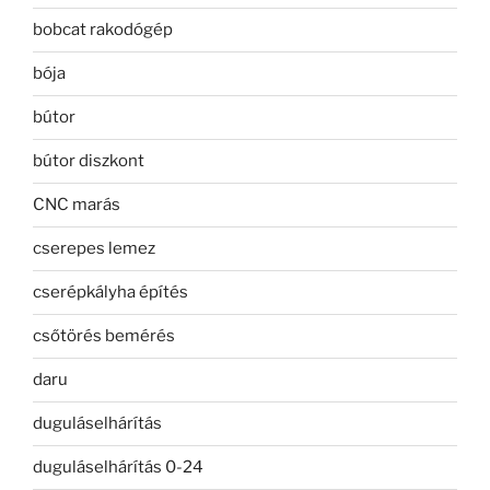
bobcat rakodógép
bója
bútor
bútor diszkont
CNC marás
cserepes lemez
cserépkályha építés
csőtörés bemérés
daru
duguláselhárítás
duguláselhárítás 0-24