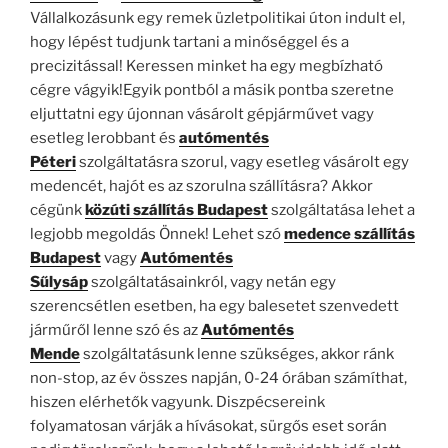
Vállalkozásunk egy remek üzletpolitikai úton indult el,
hogy lépést tudjunk tartani a minőséggel és a
precizitással! Keressen minket ha egy megbízható
cégre vágyik!Egyik pontból a másik pontba szeretne
eljuttatni egy újonnan vásárolt gépjárművet vagy
esetleg lerobbant és
autómentés
Péteri
szolgáltatásra szorul, vagy esetleg vásárolt egy
medencét, hajót es az szorulna szállításra? Akkor
cégünk
közúti szállítás Budapest
szolgáltatása lehet a
legjobb megoldás Önnek! Lehet szó
medence szállítás
Budapest
vagy
Autómentés
Sűlysáp
szolgáltatásainkról, vagy netán egy
szerencsétlen esetben, ha egy balesetet szenvedett
járműről lenne szó és az
Autómentés
Mende
szolgáltatásunk lenne szükséges, akkor ránk
non-stop, az év összes napján, 0-24 órában számíthat,
hiszen elérhetők vagyunk. Diszpécsereink
folyamatosan várják a hívásokat, sürgős eset során