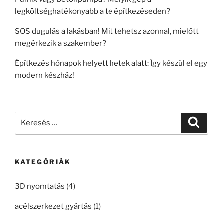
legköltséghatékonyabb a te építkezéseden?
SOS dugulás a lakásban! Mit tehetsz azonnal, mielőtt
megérkezik a szakember?
Építkezés hónapok helyett hetek alatt: Így készül el egy
modern készház!
Keresés
Keresé
a
következő
kifejezésre:
KATEGÓRIÁK
3D nyomtatás
(4)
acélszerkezet gyártás
(1)