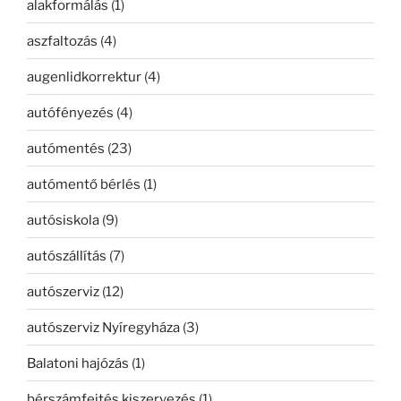
alakformálás
(1)
aszfaltozás
(4)
augenlidkorrektur
(4)
autófényezés
(4)
autómentés
(23)
autómentő bérlés
(1)
autósiskola
(9)
autószállítás
(7)
autószerviz
(12)
autószerviz Nyíregyháza
(3)
Balatoni hajózás
(1)
bérszámfejtés kiszervezés
(1)