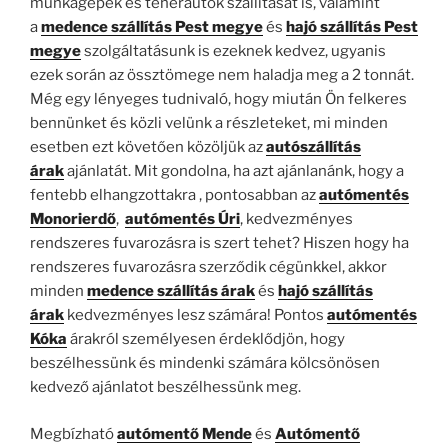
munkagépek és teherautók szállítását is, valamint
a
medence szállítás Pest megye
és
hajó szállítás Pest
megye
szolgáltatásunk is ezeknek kedvez, ugyanis
ezek során az össztömege nem haladja meg a 2 tonnát.
Még egy lényeges tudnivaló, hogy miután Ön felkeres
bennünket és közli velünk a részleteket, mi minden
esetben ezt követően közöljük az
autószállítás
árak
ajánlatát. Mit gondolna, ha azt ajánlanánk, hogy a
fentebb elhangzottakra , pontosabban az
autómentés
Monorierdő
,
autómentés Úri
, kedvezményes
rendszeres fuvarozásra is szert tehet? Hiszen hogy ha
rendszeres fuvarozásra szerződik cégünkkel, akkor
minden
medence szállítás árak
és
hajó szállítás
árak
kedvezményes lesz számára! Pontos
autómentés
Kóka
árakról személyesen érdeklődjön, hogy
beszélhessünk és mindenki számára kölcsönösen
kedvező ajánlatot beszélhessünk meg.
Megbízható
autómentő Mende
és
Autómentő