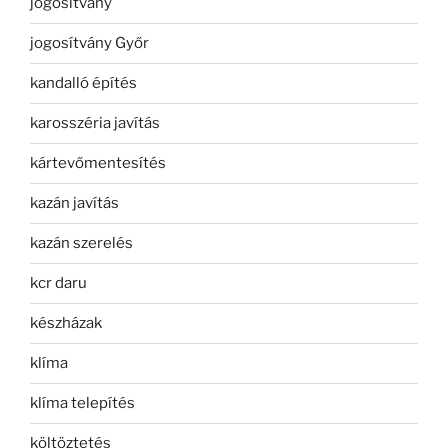
jogosítvány
jogosítvány Győr
kandalló építés
karosszéria javítás
kártevőmentesítés
kazán javítás
kazán szerelés
kcr daru
készházak
klíma
klíma telepítés
költöztetés