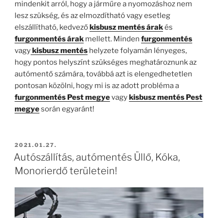
mindenkit arról, hogy a járműre a nyomozáshoz nem
lesz szükség, és az elmozdítható vagy esetleg
elszállítható, kedvező
kisbusz mentés árak
és
furgonmentés árak
mellett. Minden
furgonmentés
vagy
kisbusz mentés
helyzete folyamán lényeges,
hogy pontos helyszínt szükséges meghatároznunk az
autómentő számára, továbbá azt is elengedhetetlen
pontosan közölni, hogy mi is az adott probléma a
furgonmentés Pest megye
vagy
kisbusz mentés Pest
megye
során egyaránt!
BEKÜLDVE:
2021.01.27.
Autószállítás, autómentés Üllő, Kóka,
Monorierdő területein!