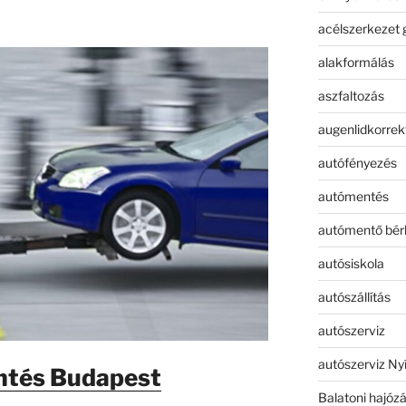
acélszerkezet 
alakformálás
aszfaltozás
augenlidkorrek
autófényezés
autómentés
autómentő bér
autósiskola
autószállítás
autószerviz
autószerviz Ny
tés Budapest
Balatoni hajóz