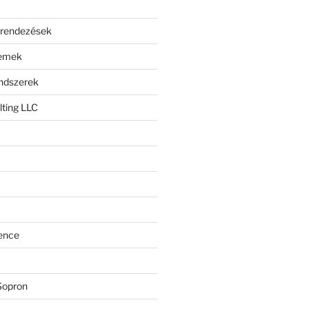
erendezések
lemek
endszerek
ting LLC
ence
Sopron