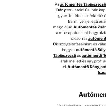
Az
autómentés Tápiószecs
Dány
területein! Csupán kap
gyors feltételek lefektetésé
Bármilyen jellegű és 
megoldjuk.
Autómentés Zsá
a mi csapatunkkal, hogy biz
olcsón az
autóment
Úri
szolgáltatásainkat, és vál
hogy az
autómentő Sűly
Tápiószecső
és
autómentő T
árak mellett és egy profi 
el.
Autómentő Dány
,
au
Isas
Autómen