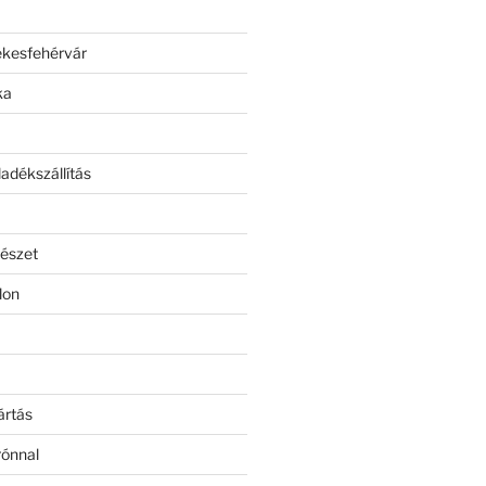
ékesfehérvár
ka
adékszállítás
észet
lon
ártás
rónnal