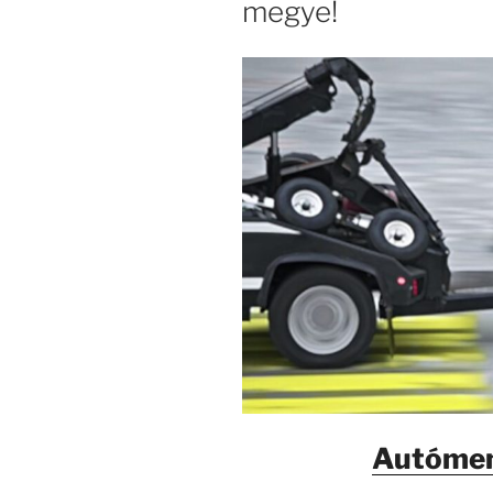
megye!
Autómen