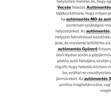
helyszínre mennie, és, hogy 
Vecsés
feladat.
Autómentés 
tájékoztatnunk, hogy milyen jel
ha
autómentés M0-ás aut
pontosan szükséges me
helyzetünket. Az
autómentés 
helyszín felméréssel kezdődik
árak, és mindenki kitöltötte a
autómentés Gyömrő
folyam
első lépése során a gépjárműv
platós autó hátuljára, ezután
rögzíti, hogy haladás közben
be, ezáltal ne veszélyezt
járműveket. Az
autómentés 3
pontos meghatározása, vagyis
meghi