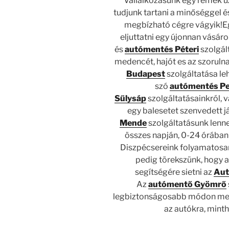
Vállalkozásunk egy remek üzl
tudjunk tartani a minőséggel é
megbízható cégre vágyik!Eg
eljuttatni egy újonnan vásár
és
autómentés Péteri
szolgált
medencét, hajót es az szoruln
Budapest
szolgáltatása le
szó
autómentés P
Sűlysáp
szolgáltatásainkról, 
egy balesetet szenvedett j
Mende
szolgáltatásunk lenne
összes napján, 0-24 órában
Diszpécsereink folyamatosan 
pedig törekszünk, hogy a
segítségére sietni az
Aut
Az
autómentő Gyömrő
legbiztonságosabb módon megy
az autókra, minth