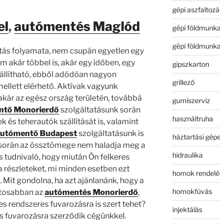
gépi aszfaltozá
el
,
autómentés Maglód
gépi földmunk
gépi földmunk
tás folyamata, nem csupán egyetlen egy
m akár többel is, akár egy időben, egy
gipszkarton
szállítható, ebből adódóan nagyon
grillező
ellett elérhető. Aktívak vagyunk
 akár az egész ország területén, továbbá
gumiszerviz
ntő Monorierdő
szolgáltatásunk során
használtruha
 és teherautók szállítását is, valamint
autómentő Budapest
szolgáltatásunk is
háztartási gép
 során az össztömege nem haladja meg a
hidraulika
s tudnivaló, hogy miután Ön felkeres
a részleteket, mi minden esetben ezt
homok rendelé
. Mit gondolna, ha azt ajánlanánk, hogy a
homokfúvás
ntosabban az
autómentés Monorierdő
,
s rendszeres fuvarozásra is szert tehet?
injektálás
s fuvarozásra szerződik cégünkkel.