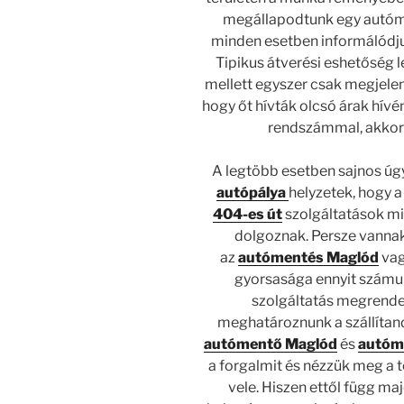
megállapodtunk egy autóm
minden esetben informálódjun
Tipikus átverési eshetőség l
mellett egyszer csak megjeleni
hogy őt hívták olcsó árak hív
rendszámmal, akkor 
A legtöbb esetben sajnos úg
autópálya
helyzetek, hogy 
404-es út
szolgáltatások mi
dolgoznak. Persze vannak
az
autómentés Maglód
va
gyorsasága ennyit számu
szolgáltatás megrende
meghatároznunk a szállítan
autómentő Maglód
és
autóm
a forgalmit és nézzük meg a 
vele. Hiszen ettől függ ma