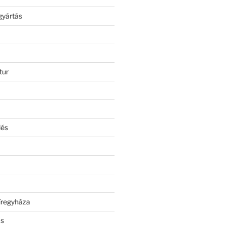
gyártás
tur
lés
íregyháza
ás