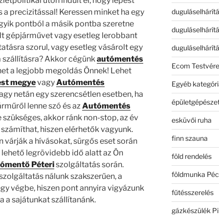
etpolitikai úton indult el, hogy lépést
duguláselhárít
s a precizitással! Keressen minket ha egy
yik pontból a másik pontba szeretne
duguláselhárít
olt gépjárművet vagy esetleg lerobbant
atásra szorul, vagy esetleg vásárolt egy
duguláselhárít
a szállításra? Akkor cégünk
autómentés
Ecom Testvér
het a legjobb megoldás Önnek! Lehet
est megye
vagy
Autómentés
Egyéb kategóri
vagy netán egy szerencsétlen esetben, ha
épületgépészet
árműről lenne szó és az
Autómentés
 szükséges, akkor ránk non-stop, az év
esküvői ruha
 számíthat, hiszen elérhetők vagyunk.
finn szauna
várják a hívásokat, sürgős eset során
 lehető legrövidebb idő alatt az Ön
föld rendelés
ómentő Péteri
szolgáltatás során.
földmunka Péc
szolgáltatás nálunk szakszerűen, a
 végbe, hiszen pont annyira vigyázunk
fűtésszerelés
a a sajátunkat szállítanánk.
gázkészülék Pi