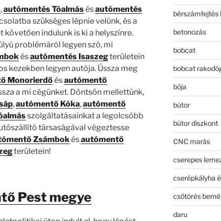
ő
,
autómentés Tóalmás
és
autómentés
bérszámfejtés 
csolatba szükséges lépnie velünk, és a
betonozás
t követően indulunk is ki a helyszínre.
súlyú problémáról legyen szó, mi
bobcat
mbok
és
autómentés Isaszeg
területein
tos kezekben legyen autója. Ússza meg
bobcat rakodó
ő Monorierdő
és
autómentő
bója
assza a mi cégünket. Döntsön mellettünk,
sáp
,
autómentő Kóka
,
autómentő
bútor
óalmás
szolgáltatásainkat a legolcsóbb
bútor diszkont
autószállító társaságával végeztesse
tómentő Zsámbok
és
autómentő
CNC marás
zeg
területein!
cserepes leme
cserépkályha é
tő Pest megye
csőtörés bemé
daru