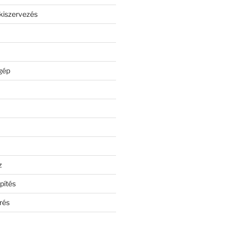
kiszervezés
gép
z
pítés
rés