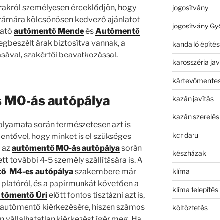
rakról személyesen érdeklődjön, hogy
jogosítvány
zámára kölcsönösen kedvező ajánlatot
jogosítvány Gy
ható
autómentő Mende
és
Autómentő
egbeszélt árak biztosítva vannak, a
kandalló építés
ásával, szakértői beavatkozással.
karosszéria jav
kártevőmentes
 M0-ás autópálya
kazán javítás
kazán szerelés
olyamata során természetesen azt is
kcr daru
ntővel, hogy minket is el szükséges
s az
autómentő M0-ás autópálya
során
készházak
t további 4-5 személy szállítására is. A
klíma
ő M4-es autópálya
szakembere már
a platóról, és a papírmunkát követően a
klíma telepítés
utómentő Úri
előtt fontos tisztázni azt is,
 autómentő kiérkezésére, hiszen számos
költöztetés
 vállalhatatlan kiérkezést ígér meg. Ha