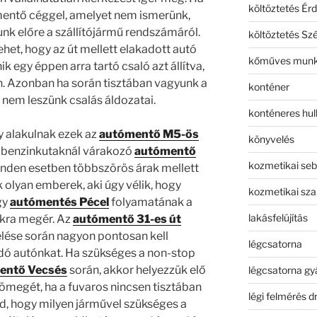
költöztetés Érd
entő céggel, amelyet nem ismerünk,
k előre a szállítójármű rendszámáról.
költöztetés Sz
ehet, hogy az út mellett elakadott autó
kőműves mun
k egy éppen arra tartó csaló azt állítva,
én. Azonban ha során tisztában vagyunk a
konténer
nem leszünk csalás áldozatai.
konténeres hull
y alakulnak ezek az
autómentő M5-ös
könyvelés
a benzinkutaknál várakozó
autómentő
kozmetikai seb
nden esetben többszörös árak mellett
 olyan emberek, aki úgy vélik, hogy
kozmetikai sza
gy
autómentés Pécel
folyamatának a
lakásfelújítás
kra megér. Az
autómentő 31-es út
lése során nagyon pontosan kell
légcsatorna
dó autónkat. Ha szükséges a non-stop
entő Vecsés
során, akkor helyezzük elő
légcsatorna gy
tömegét, ha a fuvaros nincsen tisztában
légi felmérés d
jd, hogy milyen járművel szükséges a