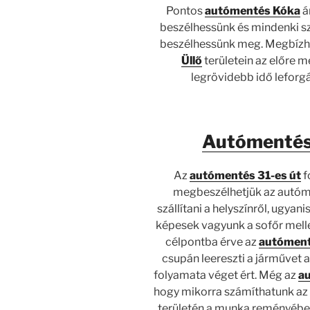
Pontos
autómentés Kóka
á
beszélhessünk és mindenki s
beszélhessünk meg. Megbíz
Üllő
területein az előre m
legrövidebb idő leforg
Autómentés
Az
autómentés 31-es út
f
megbeszélhetjük az autóme
szállítani a helyszínről, ugyani
képesek vagyunk a sofőr mellet
célpontba érve az
autóment
csupán leereszti a járművet 
folyamata véget ért. Még az
a
hogy mikorra számíthatunk az
területén a munka reményében