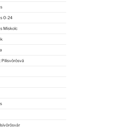
ás
ás 0-24
ás Miskolc
ek
a
 Pilisvörösvá
s
lsivörösvár