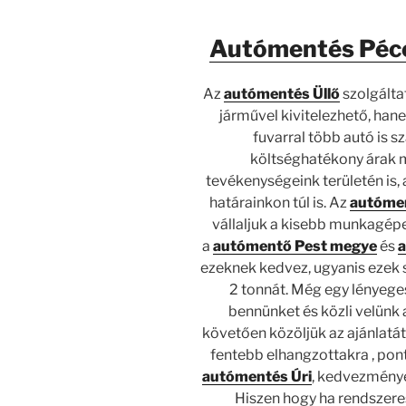
Autómentés Péc
Az
autómentés Üllő
szolgálta
járművel kivitelezhető, hane
fuvarral több autó is 
költséghatékony árak m
tevékenységeink területén is,
határainkon túl is. Az
autóme
vállaljuk a kisebb munkagépek
a
autómentő Pest megye
és
ezeknek kedvez, ugyanis ezek
2 tonnát. Még egy lényege
bennünket és közli velünk 
követően közöljük az ajánlatát
fentebb elhangzottakra , po
autómentés Úri
, kedvezménye
Hiszen hogy ha rendszere