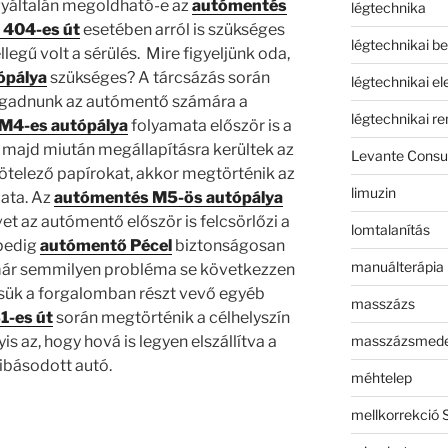
egyáltalán megoldható-e az
autómentés
légtechnika
404-es út
esetében arról is szükséges
légtechnikai b
legű volt a sérülés. Mire figyeljünk oda,
ópálya
szükséges? A tárcsázás során
légtechnikai e
gadnunk az autómentő számára a
légtechnikai r
M4-es autópálya
folyamata először is a
, majd miután megállapításra kerültek az
Levante Consul
 kötelező papírokat, akkor megtörténik az
limuzin
ata. Az
autómentés M5-ös autópálya
et az autómentő először is felcsörlőzi a
lomtalanítás
 pedig
autómentő Pécel
biztonságosan
manuálterápia
 már semmilyen probléma se következzen
essük a forgalomban részt vevő egyéb
masszázs
1-es út
során megtörténik a célhelyszín
masszázsmed
 az, hogy hová is legyen elszállítva a
básodott autó.
méhtelep
mellkorrekció 