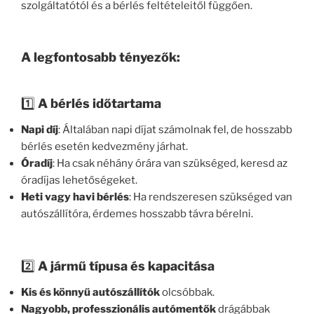
szolgáltatótól és a bérlés feltételeitől függően.
A legfontosabb tényezők:
1️⃣
A bérlés időtartama
Napi díj
: Általában napi díjat számolnak fel, de hosszabb
bérlés esetén kedvezmény járhat.
Óradíj
: Ha csak néhány órára van szükséged, keresd az
óradíjas lehetőségeket.
Heti vagy havi bérlés
: Ha rendszeresen szükséged van
autószállítóra, érdemes hosszabb távra bérelni.
2️⃣
A jármű típusa és kapacitása
Kis és könnyű autószállítók
olcsóbbak.
Nagyobb, professzionális autómentők
drágábbak