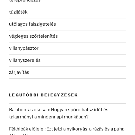
tereprendezés
tűzijáték
utólagos falszigetelés
végleges szőrtelenítés
villanypásztor
villanyszerelés
zárjavítás
LEGUTÓBBI BEJEGYZÉSEK
Bálabontás okosan: Hogyan spórolhatsz időt és
takarmányt a mindennapi munkában?
Fékhibák előjelei: Ezt jelzi a nyikorgás, a rázás és a puha