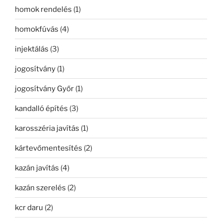
homok rendelés
(1)
homokfúvás
(4)
injektálás
(3)
jogosítvány
(1)
jogosítvány Győr
(1)
kandalló építés
(3)
karosszéria javítás
(1)
kártevőmentesítés
(2)
kazán javítás
(4)
kazán szerelés
(2)
kcr daru
(2)