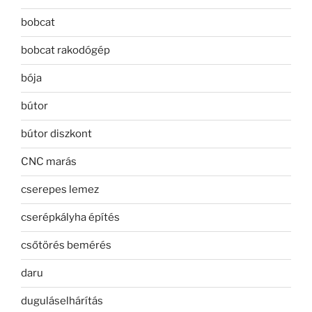
bobcat
bobcat rakodógép
bója
bútor
bútor diszkont
CNC marás
cserepes lemez
cserépkályha építés
csőtörés bemérés
daru
duguláselhárítás