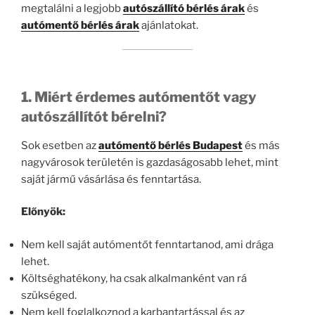
megtalálni a legjobb
autószállító bérlés árak
és
autómentő bérlés árak
ajánlatokat.
1. Miért érdemes autómentőt vagy
autószállítót bérelni?
Sok esetben az
autómentő bérlés Budapest
és más
nagyvárosok területén is gazdaságosabb lehet, mint
saját jármű vásárlása és fenntartása.
Előnyök:
Nem kell saját autómentőt fenntartanod, ami drága
lehet.
Költséghatékony, ha csak alkalmanként van rá
szükséged.
Nem kell foglalkoznod a karbantartással és az