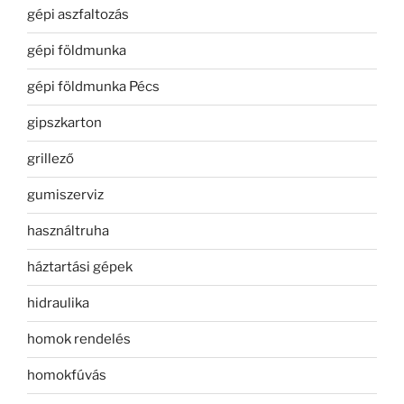
gépi aszfaltozás
gépi földmunka
gépi földmunka Pécs
gipszkarton
grillező
gumiszerviz
használtruha
háztartási gépek
hidraulika
homok rendelés
homokfúvás