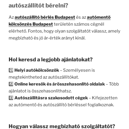
autószállítót bérelni?
Az
autószállító bérlés Budapest
és az
autómentő
kölcsönzés Budapest
területén számos cégnél
elérhető. Fontos, hogy olyan szolgáltatót válassz, amely
megbízható és jó ár-érték arányt kínál.
Hol keresd a legjobb ajánlatokat?
1️⃣
Helyi autókölcsönzők
– Személyesen is
megtekintheted az autószállítókat.
2️⃣
Online keresők és árösszehasonlító oldalak
– Több
ajánlatot is összehasonlíthatsz.
3️⃣
Autószállításra szakosodott cégek
– Kifejezetten
az autómentő és autószállító bérléssel foglalkoznak.
Hogyan válassz megbízható szolgáltatót?