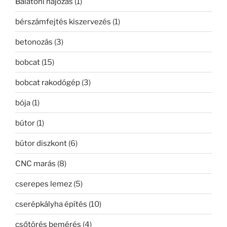
Balatoni hajózás
(1)
bérszámfejtés kiszervezés
(1)
betonozás
(3)
bobcat
(15)
bobcat rakodógép
(3)
bója
(1)
bútor
(1)
bútor diszkont
(6)
CNC marás
(8)
cserepes lemez
(5)
cserépkályha építés
(10)
csőtörés bemérés
(4)