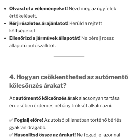
Olvasd el a véleményeket!
Nézd meg az ügyfelek
értékeléseit.
Kérj részletes árajánlatot!
Kerüld a rejtett
költségeket.
Ellenőrizd a járművek állapotát!
Ne bérelj rossz
állapotú autószállítót.
4. Hogyan csökkentheted az autómentő
kölcsönzés árakat?
Az
autómentő kölcsönzés árak
alacsonyan tartása
érdekében érdemes néhány trükköt alkalmazni:
✅
Foglalj előre!
Az utolsó pillanatban történő bérlés
gyakran drágább.
✅
Hasonlítsd össze az árakat!
Ne fogadj el azonnal