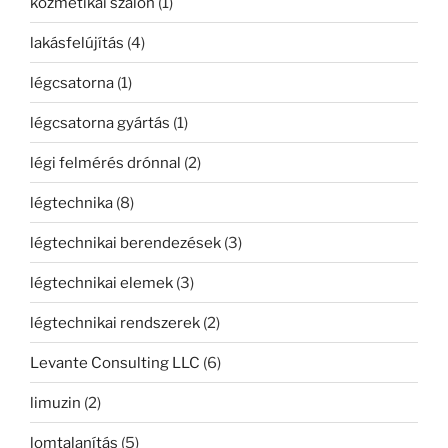
kozmetikai szalon
(1)
lakásfelújítás
(4)
légcsatorna
(1)
légcsatorna gyártás
(1)
légi felmérés drónnal
(2)
légtechnika
(8)
légtechnikai berendezések
(3)
légtechnikai elemek
(3)
légtechnikai rendszerek
(2)
Levante Consulting LLC
(6)
limuzin
(2)
lomtalanítás
(5)