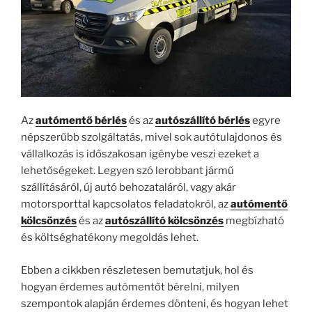
Az
autómentő bérlés
és az
autószállító bérlés
egyre
népszerűbb szolgáltatás, mivel sok autótulajdonos és
vállalkozás is időszakosan igénybe veszi ezeket a
lehetőségeket. Legyen szó lerobbant jármű
szállításáról, új autó behozataláról, vagy akár
motorsporttal kapcsolatos feladatokról, az
autómentő
kölcsönzés
és az
autószállító kölcsönzés
megbízható
és költséghatékony megoldás lehet.
Ebben a cikkben részletesen bemutatjuk, hol és
hogyan érdemes autómentőt bérelni, milyen
szempontok alapján érdemes dönteni, és hogyan lehet