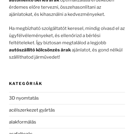
autómentő bérlés árak
optimalizálása érdekében
érdemes előre tervezni, összehasonlítani az
ajánlatokat, és kihasználni a kedvezményeket.
Ha megbízható szolgáltatót keresel, mindig olvasd el az
ügyfélvéleményeket, és ellenőrizd a bérlési
feltételeket. Így biztosan megtalálod a legjobb
autószállító kölcsönzés árak
ajánlatot, és gond nélkül
szállíthatod járművedet!
KATEGÓRIÁK
3D nyomtatás
acélszerkezet gyártás
alakformálás