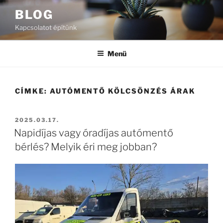
Tartalomhoz
BLOG
Kapcsolatot építünk
Menü
CÍMKE:
AUTÓMENTŐ KÖLCSÖNZÉS ÁRAK
BEKÜLDVE:
2025.03.17.
Napidíjas vagy óradíjas autómentő
bérlés? Melyik éri meg jobban?