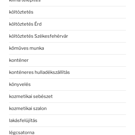
klíma telepítés
költöztetés
költöztetés Érd
költöztetés Székesfehérvár
kőműves munka
konténer
konténeres hulladékszállítás
könyvelés
kozmetikai sebészet
kozmetikai szalon
lakásfelújítás
légcsatorna