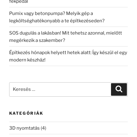
fékpedál
Pumix vagy betonpumpa? Melyik gép a
legköltséghatékonyabb a te építkezéseden?
SOS dugulás a lakásban! Mit tehetsz azonnal, mielőtt
megérkezik a szakember?
Építkezés hónapok helyett hetek alatt: Így készül el egy
modern készház!
Keresés
Keresé
a
következő
kifejezésre:
KATEGÓRIÁK
3D nyomtatás
(4)