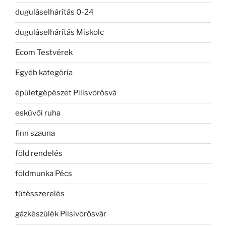
duguláselhárítás 0-24
duguláselhárítás Miskolc
Ecom Testvérek
Egyéb kategória
épületgépészet Pilisvörösvá
esküvői ruha
finn szauna
föld rendelés
földmunka Pécs
fűtésszerelés
gázkészülék Pilsivörösvár