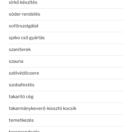
sírkő készítés
sóder rendelés
sofőrszolgálat
spiko cső gyártás
szaniterek
szauna
szélvédőcsere
szobafestés
takarító cég
takarmánykeverő-kiosztó kocsik
temetkezés