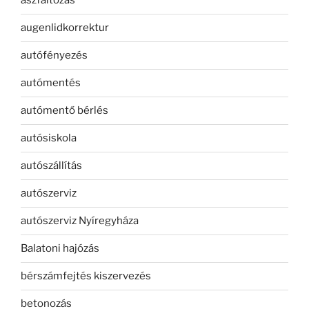
aszfaltozás
augenlidkorrektur
autófényezés
autómentés
autómentő bérlés
autósiskola
autószállítás
autószerviz
autószerviz Nyíregyháza
Balatoni hajózás
bérszámfejtés kiszervezés
betonozás