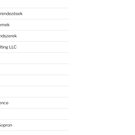
erendezések
lemek
endszerek
ting LLC
ence
Sopron