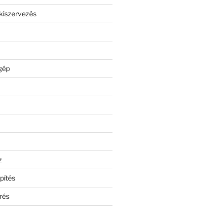
kiszervezés
gép
z
pítés
rés