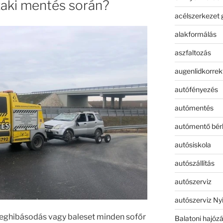
aki mentés során?
acélszerkezet 
alakformálás
aszfaltozás
augenlidkorrek
autófényezés
autómentés
autómentő bér
autósiskola
autószállítás
autószerviz
autószerviz Ny
eghibásodás vagy baleset minden sofőr
Balatoni hajóz