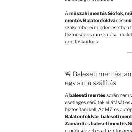
A
műszaki mentés Siófok
,
mű
mentés Balatonföldvár
és
mű
szakemberei minden esetben fel
biztonságos mozgatása mellett
gondoskodnak.
🚨 Baleseti mentés: ami
egy sima szállítás
A
baleseti mentés
során nemcsa
esetleges sérültek ellátását és
biztosítani kell. Az M7-es autó
Balatonföldvár
,
baleseti men
Zamárdi
és
baleseti mentés S
rendőrséggel és a tűzoltóságga