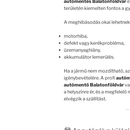
autómentés Balatonföldvár
é
területén kiemelten fontos a gy
A meghibásodás okai lehetnek
motorhiba,
defekt vagy kerékprobléma,
üzemanyaghiány,
akkumulátor lemerülés.
Ha a jármű nem mozdítható, a
igénybevételére. A profi
autóm
autómentő Balatonföldvár
va
a helyszínre ér, és a megfelel
elvégzik a szállítást.