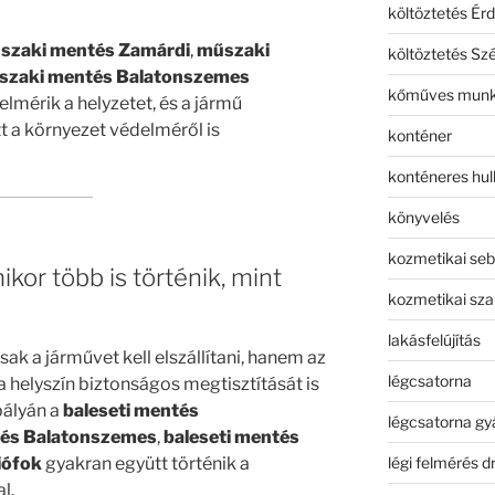
költöztetés Érd
szaki mentés Zamárdi
,
műszaki
költöztetés Sz
szaki mentés Balatonszemes
kőműves mun
mérik a helyzetet, és a jármű
 a környezet védelméről is
konténer
konténeres hull
könyvelés
kozmetikai seb
kor több is történik, mint
kozmetikai sza
lakásfelújítás
k a járművet kell elszállítani, hanem az
légcsatorna
 a helyszín biztonságos megtisztítását is
pályán a
baleseti mentés
légcsatorna gy
tés Balatonszemes
,
baleseti mentés
légi felmérés d
iófok
gyakran együtt történik a
l.