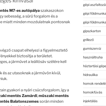
leges kihívásai
gépi aszfaltozá
ntés M7-es autópálya
szakaszokon
gépi földmunk
agy sebesség, a sűrű forgalom és a
ége miatt minden mozdulatnak pontosnak
gépi földmunk
gipszkarton
grillező
gumiszerviz
végző csapat elhelyezi a figyelmeztető
ényekkel biztosítja a területet.
használtruha
ges, a járművet a leállósáv szélére kell
háztartási gép
k és az utasoknak a járművön kívül,
hidraulika
niuk.
homok rendelé
ain gyakori a nyári csúcsforgalom, így a
homokfúvás
aki mentés Zamárdi
,
műszaki mentés
injektálás
entés Balatonszemes
során minden