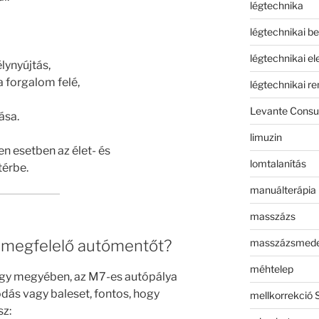
légtechnika
légtechnikai b
légtechnikai e
lynyújtás,
 a forgalom felé,
légtechnikai r
Levante Consul
ása.
limuzin
en esetben az élet- és
lomtalanítás
térbe.
manuálterápia
masszázs
masszázsmed
a megfelelő autómentőt?
méhtelep
gy megyében, az M7-es autópálya
dás vagy baleset, fontos, hogy
mellkorrekció 
sz: