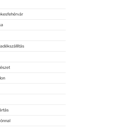
ékesfehérvár
ka
adékszállítás
észet
lon
ártás
rónnal