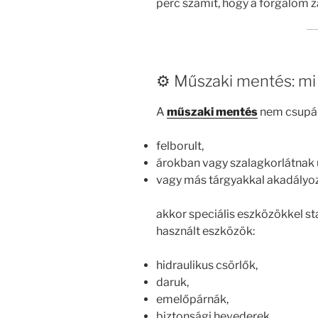
perc számít, hogy a forgalom z
⚙️ Műszaki mentés: mi 
A
műszaki mentés
nem csupán 
felborult,
árokban vagy szalagkorlátnak 
vagy más tárgyakkal akadályoz
akkor speciális eszközökkel sta
használt eszközök:
hidraulikus csörlők,
daruk,
emelőpárnák,
biztonsági hevederek.