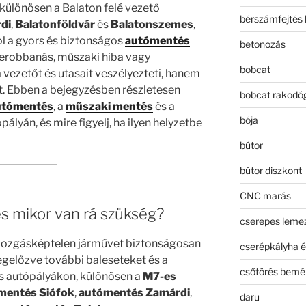
különösen a Balaton felé vezető
bérszámfejtés 
di
,
Balatonföldvár
és
Balatonszemes
,
ol a gyors és biztonságos
autómentés
betonozás
 lerobbanás, műszaki hiba vagy
bobcat
vezetőt és utasait veszélyezteti, hanem
t. Ebben a bejegyzésben részletesen
bobcat rakodó
utómentés
, a
műszaki mentés
és a
bója
ályán, és mire figyelj, ha ilyen helyzetbe
bútor
bútor diszkont
CNC marás
és mikor van rá szükség?
cserepes leme
 mozgásképtelen járművet biztonságosan
cserépkályha é
 megelőzve további baleseteket és a
csőtörés bemé
as autópályákon, különösen a
M7-es
mentés Siófok
,
autómentés Zamárdi
,
daru