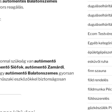
s
autómentés Balatonszemes
duguláselhárít
ors reagálás.
duguláselhárít
:
duguláselhárít
Ecom Testvér
Egyéb kategóri
épületgépészet
zonnal szükség van
autómentő
esküvői ruha
entő Siófok
,
autómentő Zamárdi
,
finn szauna
gy
autómentő Balatonszemes
gyorsan
ő műszaki eszközökkel biztonságosan
föld rendelés
földmunka Péc
fűtésszerelés
gázkészülék Pi