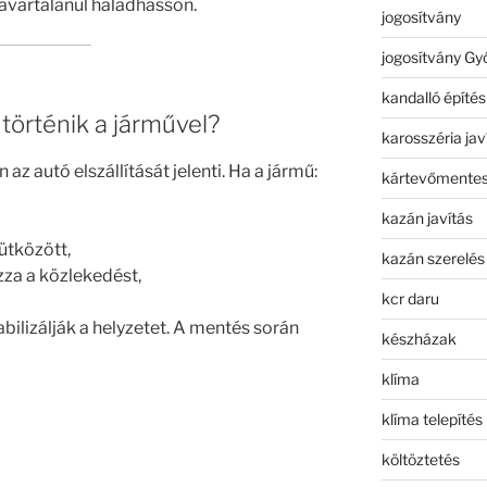
avartalanul haladhasson.
jogosítvány
jogosítvány Gy
kandalló építés
történik a járművel?
karosszéria jav
az autó elszállítását jelenti. Ha a jármű:
kártevőmentes
kazán javítás
ütközött,
kazán szerelés
za a közlekedést,
kcr daru
bilizálják a helyzetet. A mentés során
készházak
klíma
klíma telepítés
költöztetés