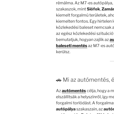
rémálma. Az M7-es autópálya, 
szakaszok, mint
Siófok
,
Zamár
kiemelt forgalmú területek, ah
kiemelten fontos. Egy hirtelen
közlekedési baleset nemcsak a 
az egész közlekedési szituáció
bemutatjuk, hogyan zajlik az
a
baleseti mentés
az M7-es autóp
kerülsz.
🚗 Mi az autómentés, 
Az
autómentés
célja, hogy a
elszállítsák a helyszínről, így
forgalmi torlódást. A forgalm
autópálya
szakaszain, az
autó