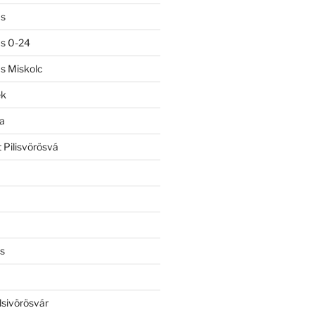
ás
ás 0-24
ás Miskolc
ek
a
 Pilisvörösvá
s
lsivörösvár