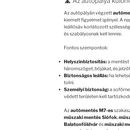
🛣️ Az autópálya külön
Az autópályán végzett
autóme
kiemelt figyelmet igényel. A n
leállósáv korlátozott széless
és szabályosnak kell lennie.
Fontos szempontok:
Helyszínbiztosítás:
a mentést 
háromszöget, bójákat, és jelzőf
Biztonságos leállás:
ha lehetsé
tolni.
Személyi biztonság:
a sofőrne
védett területen kell tartózkod
Az
autómentés M7-es
szakasz
műszaki mentés Siófok
,
műsz
Balatonföldvár
és
műszaki m