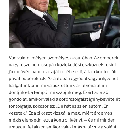
Van valami mélyen személyes az autóban. Az emberek
nagy része nem csupán közlekedési eszköznek tekinti
jármuüvét, hanem a saját terébe eső, általa kontrollált
privát buboréknak. Az autóban egyedül vagyunk, zenét
hallgatunk amit mi választottunk, az útvonalat mi
döntjük el, a tempót mi szabjuk meg. Ezért az első
gondolat, amikor valaki a
sofőrszolgálat
igénybevételét
fontolgatja, sokszor ez: „De hát ez az én autóm. Én
vezetek.” Ez a cikk azt vizsgálja meg, miért érdemes
mégis elengedni ezt a kontrolligényt — és mi minden
szabadul fel akkor, amikor valaki másra bízzuk a volánt.