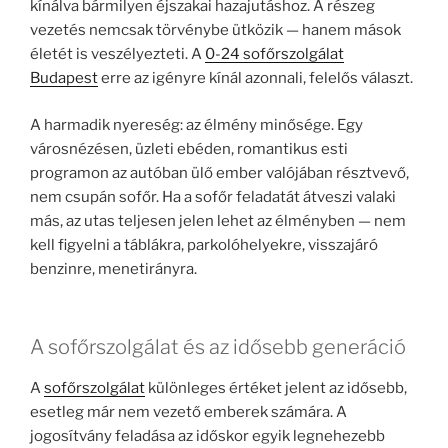
kínálva bármilyen éjszakai hazajutáshoz. A részeg
vezetés nemcsak törvénybe ütközik — hanem mások
életét is veszélyezteti. A
0-24 sofőrszolgálat
Budapest
erre az igényre kínál azonnali, felelős választ.
A harmadik nyereség: az élmény minősége. Egy
városnézésen, üzleti ebéden, romantikus esti
programon az autóban ülő ember valójában résztvevő,
nem csupán sofőr. Ha a sofőr feladatát átveszi valaki
más, az utas teljesen jelen lehet az élményben — nem
kell figyelni a táblákra, parkolóhelyekre, visszajáró
benzinre, menetirányra.
A sofőrszolgálat és az idősebb generáció
A
sofőrszolgálat
különleges értéket jelent az idősebb,
esetleg már nem vezető emberek számára. A
jogosítvány feladása az időskor egyik legnehezebb