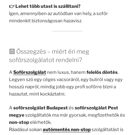
👉 Lehet több utast is szállítani?
Igen, amennyiben az autódban van hely, a sofőr
mindenkit biztonságosan hazavisz.
🔟 Összegzés – miért éri meg
sofőrszolgálatot rendelni?
A
Sofőrszolgálat
nem luxus, hanem
felelős döntés
.
Legyen szó egy céges vacsoráról, egy buliról vagy egy
hosszú napról, mindig jobb egy profi sofőrre bízni a
hazautat, mint kockáztatni.
A
sofőrszolgálat Budapest
és
sofőrszolgálat Pest
megye
szolgáltatók ma már gyorsak, megfizethetők és
non-stop
elérhetők.
Ráadásul sokan
autómentés non-stop
szolgáltatást is