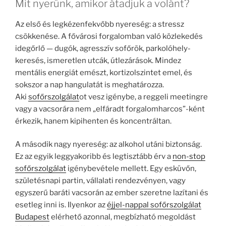
Mit nyerünk, amikor átadjuk a volánt?
Az első és legkézenfekvőbb nyereség: a stressz
csökkenése. A fővárosi forgalomban való közlekedés
idegőrlő — dugók, agresszív sofőrök, parkolóhely-
keresés, ismeretlen utcák, útlezárások. Mindez
mentális energiát emészt, kortizolszintet emel, és
sokszor a nap hangulatát is meghatározza.
Aki
sofőrszolgálat
ot vesz igénybe, a reggeli meetingre
vagy a vacsorára nem „elfáradt forgalomharcos”-ként
érkezik, hanem kipihenten és koncentráltan.
A második nagy nyereség: az alkohol utáni biztonság.
Ez az egyik leggyakoribb és legtisztább érv a
non-stop
sofőrszolgálat
igénybevétele mellett. Egy esküvőn,
születésnapi partin, vállalati rendezvényen, vagy
egyszerű baráti vacsorán az ember szeretne lazítani és
esetleg inni is. Ilyenkor az
éjjel-nappal sofőrszolgálat
Budapest
elérhető azonnal, megbízható megoldást