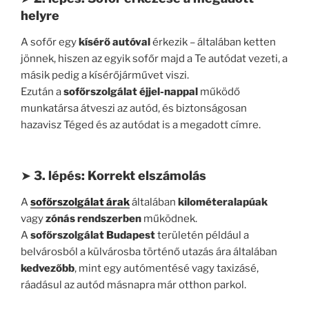
helyre
A sofőr egy
kísérő autóval
érkezik – általában ketten
jönnek, hiszen az egyik sofőr majd a Te autódat vezeti, a
másik pedig a kísérőjárművet viszi.
Ezután a
sofőrszolgálat éjjel-nappal
működő
munkatársa átveszi az autód, és biztonságosan
hazavisz Téged és az autódat is a megadott címre.
➤
3. lépés: Korrekt elszámolás
A
sofőrszolgálat árak
általában
kilométeralapúak
vagy
zónás rendszerben
működnek.
A
sofőrszolgálat Budapest
területén például a
belvárosból a külvárosba történő utazás ára általában
kedvezőbb
, mint egy autómentésé vagy taxizásé,
ráadásul az autód másnapra már otthon parkol.