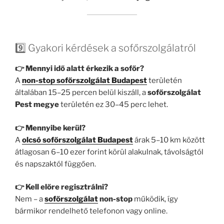
9️⃣ Gyakori kérdések a sofőrszolgálatról
👉 Mennyi idő alatt érkezik a sofőr?
A
non-stop sofőrszolgálat Budapest
területén
általában 15–25 percen belül kiszáll, a
sofőrszolgálat
Pest megye
területén ez 30–45 perc lehet.
👉 Mennyibe kerül?
A
olcsó sofőrszolgálat Budapest
árak 5–10 km között
átlagosan 6–10 ezer forint körül alakulnak, távolságtól
és napszaktól függően.
👉 Kell előre regisztrálni?
Nem – a
sofőrszolgálat
non-stop
működik, így
bármikor rendelhető telefonon vagy online.