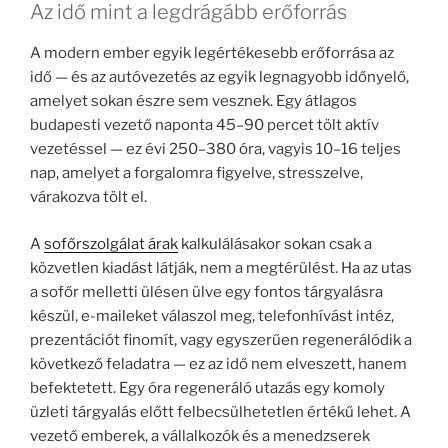
Az idő mint a legdrágább erőforrás
A modern ember egyik legértékesebb erőforrása az
idő — és az autóvezetés az egyik legnagyobb időnyelő,
amelyet sokan észre sem vesznek. Egy átlagos
budapesti vezető naponta 45–90 percet tölt aktív
vezetéssel — ez évi 250–380 óra, vagyis 10–16 teljes
nap, amelyet a forgalomra figyelve, stresszelve,
várakozva tölt el.
A
sofőrszolgálat árak
kalkulálásakor sokan csak a
közvetlen kiadást látják, nem a megtérülést. Ha az utas
a sofőr melletti ülésen ülve egy fontos tárgyalásra
készül, e-maileket válaszol meg, telefonhívást intéz,
prezentációt finomít, vagy egyszerűen regenerálódik a
következő feladatra — ez az idő nem elveszett, hanem
befektetett. Egy óra regeneráló utazás egy komoly
üzleti tárgyalás előtt felbecsülhetetlen értékű lehet. A
vezető emberek, a vállalkozók és a menedzserek