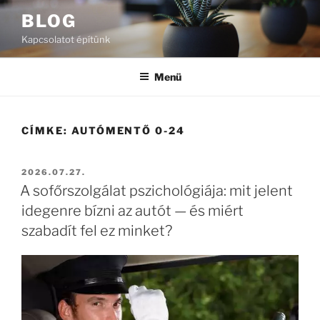
Tartalomhoz
BLOG
Kapcsolatot építünk
Menü
CÍMKE:
AUTÓMENTŐ 0-24
BEKÜLDVE:
2026.07.27.
A sofőrszolgálat pszichológiája: mit jelent
idegenre bízni az autót — és miért
szabadít fel ez minket?