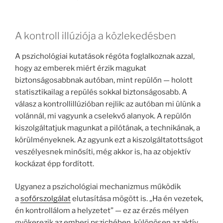
A kontroll illúziója a közlekedésben
A pszichológiai kutatások régóta foglalkoznak azzal,
hogy az emberek miért érzik magukat
biztonságosabbnak autóban, mint repülőn — holott
statisztikailag a repülés sokkal biztonságosabb. A
válasz a kontrollillúzióban rejlik: az autóban mi ülünk a
volánnál, mi vagyunk a cselekvő alanyok. A repülőn
kiszolgáltatjuk magunkat a pilótának, a technikának, a
körülményeknek. Az agyunk ezt a kiszolgáltatottságot
veszélyesnek minősíti, még akkor is, ha az objektív
kockázat épp fordított.
Ugyanez a pszichológiai mechanizmus működik
a
sofőrszolgálat
elutasítása mögött is. „Ha én vezetek,
én kontrollálom a helyzetet” — ez az érzés mélyen
gyökerezik az emberi pszichében, különösen az aktív,