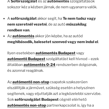
A
Sofőrszolgálat
és az
autómentés
szolgáltatások
sokszor kéz a kézben járnak, de nem ugyanarra valók.
A
sofőrszolgálat
akkor segít, ha
Te nem tudsz vagy
nem szeretnél vezetni
, de az autó
műszakilag
rendben van
.
Az
autómentés
akkor jön képbe, ha az autód
meghibásodik, balesetet szenved vagy nem indul el
.
Ilyen esetekben
autómentés Budapest
vagy
autómentő Budapest
szolgáltatást kell hívnod – ezek
általában
autómentés 0-24
rendszerben dolgoznak,
és azonnal reagálnak.
Az
autómentő non-stop
csapatok szakszerűen
elszállítják a járművet, szükség esetén a helyszínen
segítenek, vagy eljuttatják azt a legközelebbi szervizbe.
Sok
sofőrszolgálat Budapest
cégnél elérhető
autómentés non-stop
partnerkapcsolat is, így ha a