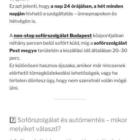
Ez azt jelenti, hogy
a nap 24 órájában, a hét minden
napján
hívható a szolgáltatás – ünnepnapokon és
hétvégén is.
A
non-stop sofőrszolgálat Budapest
központjaiban
néhány percen belül sofőrt küld, míg a
sofőrszolgálat
Pest megye
területén a kiszállási idő általában 20–30
perc.
Ez különösen hasznos éjszaka, amikor már nincsenek
elérhető tömegközlekedési lehetőségek, vagy ha
hirtelen döntesz úgy, hogy nem szeretnél volán mögé
ülni.
7️⃣ Sofőrszolgálat és autómentés – mikor
melyiket válaszd?