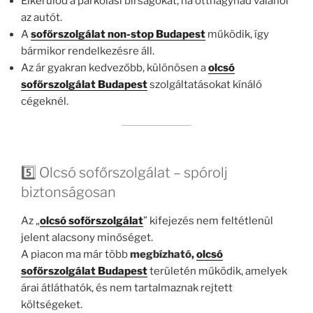
Elkerülöd a parkolási bírságokat, ha otthagynád valahol
az autót.
A
sofőrszolgálat non-stop Budapest
működik, így
bármikor rendelkezésre áll.
Az ár gyakran kedvezőbb, különösen a
olcsó
sofőrszolgálat Budapest
szolgáltatásokat kínáló
cégeknél.
5️⃣ Olcsó sofőrszolgálat – spórolj
biztonságosan
Az „
olcsó sofőrszolgálat
” kifejezés nem feltétlenül
jelent alacsony minőséget.
A piacon ma már több
megbízható,
olcsó
sofőrszolgálat Budapest
területén működik, amelyek
árai átláthatók, és nem tartalmaznak rejtett
költségeket.