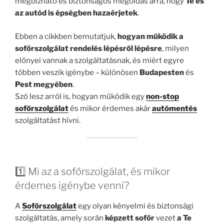
megbízható és biztonságos megoldás arra, hogy
Te és
az autód is épségben hazaérjetek
.
Ebben a cikkben bemutatjuk,
hogyan működik a
sofőrszolgálat rendelés lépésről lépésre
, milyen
előnyei vannak a szolgáltatásnak, és miért egyre
többen veszik igénybe – különösen
Budapesten
és
Pest megyében
.
Szó lesz arról is, hogyan működik egy
non-stop
sofőrszolgálat
és mikor érdemes akár
autómentés
szolgáltatást hívni.
1️⃣ Mi az a sofőrszolgálat, és mikor
érdemes igénybe venni?
A
Sofőrszolgálat
egy olyan kényelmi és biztonsági
szolgáltatás, amely során
képzett sofőr
vezet
a Te