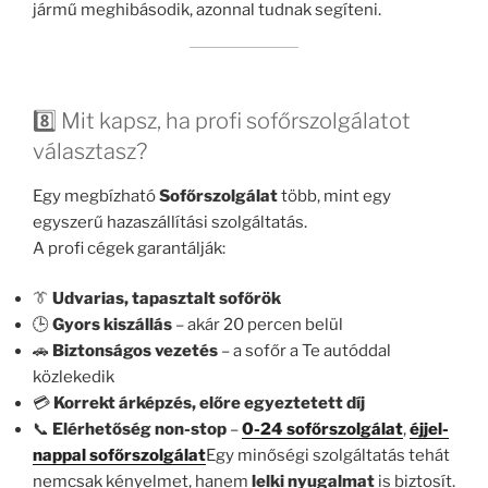
jármű meghibásodik, azonnal tudnak segíteni.
8️⃣ Mit kapsz, ha profi sofőrszolgálatot
választasz?
Egy megbízható
Sofőrszolgálat
több, mint egy
egyszerű hazaszállítási szolgáltatás.
A profi cégek garantálják:
👔
Udvarias, tapasztalt sofőrök
🕒
Gyors kiszállás
– akár 20 percen belül
🚗
Biztonságos vezetés
– a sofőr a Te autóddal
közlekedik
💳
Korrekt árképzés, előre egyeztetett díj
📞
Elérhetőség non-stop
–
0-24 sofőrszolgálat
,
éjjel-
nappal sofőrszolgálat
Egy minőségi szolgáltatás tehát
nemcsak kényelmet, hanem
lelki nyugalmat
is biztosít.