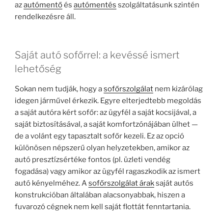
az
autómentő
és
autómentés
szolgáltatásunk szintén
rendelkezésre áll.
Saját autó sofőrrel: a kevéssé ismert
lehetőség
Sokan nem tudják, hogy a
sofőrszolgálat
nem kizárólag
idegen járművel érkezik. Egyre elterjedtebb megoldás
a saját autóra kért sofőr: az ügyfél a saját kocsijával, a
saját biztosításával, a saját komfortzónájában ülhet —
de a volánt egy tapasztalt sofőr kezeli. Ez az opció
különösen népszerű olyan helyzetekben, amikor az
autó presztízsértéke fontos (pl. üzleti vendég
fogadása) vagy amikor az ügyfél ragaszkodik az ismert
autó kényelméhez. A
sofőrszolgálat árak
saját autós
konstrukcióban általában alacsonyabbak, hiszen a
fuvarozó cégnek nem kell saját flottát fenntartania.