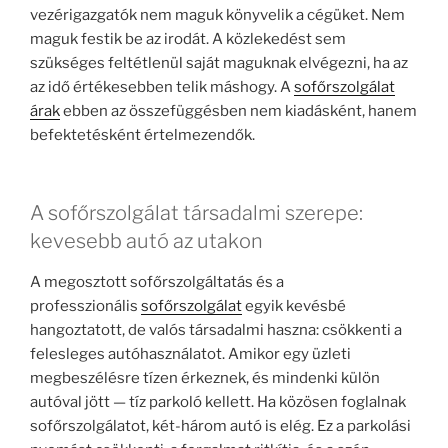
vezérigazgatók nem maguk könyvelik a cégüket. Nem
maguk festik be az irodát. A közlekedést sem
szükséges feltétlenül saját maguknak elvégezni, ha az
az idő értékesebben telik máshogy. A
sofőrszolgálat
árak
ebben az összefüggésben nem kiadásként, hanem
befektetésként értelmezendők.
A sofőrszolgálat társadalmi szerepe:
kevesebb autó az utakon
A megosztott sofőrszolgáltatás és a
professzionális
sofőrszolgálat
egyik kevésbé
hangoztatott, de valós társadalmi haszna: csökkenti a
felesleges autóhasználatot. Amikor egy üzleti
megbeszélésre tízen érkeznek, és mindenki külön
autóval jött — tíz parkoló kellett. Ha közösen foglalnak
sofőrszolgálatot, két-három autó is elég. Ez a parkolási