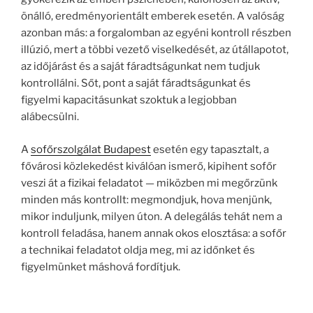
önálló, eredményorientált emberek esetén. A valóság
azonban más: a forgalomban az egyéni kontroll részben
illúzió, mert a többi vezető viselkedését, az útállapotot,
az időjárást és a saját fáradtságunkat nem tudjuk
kontrollálni. Sőt, pont a saját fáradtságunkat és
figyelmi kapacitásunkat szoktuk a legjobban
alábecsülni.
A
sofőrszolgálat Budapest
esetén egy tapasztalt, a
fővárosi közlekedést kiválóan ismerő, kipihent sofőr
veszi át a fizikai feladatot — miközben mi megőrzünk
minden más kontrollt: megmondjuk, hova menjünk,
mikor induljunk, milyen úton. A delegálás tehát nem a
kontroll feladása, hanem annak okos elosztása: a sofőr
a technikai feladatot oldja meg, mi az időnket és
figyelmünket máshová fordítjuk.