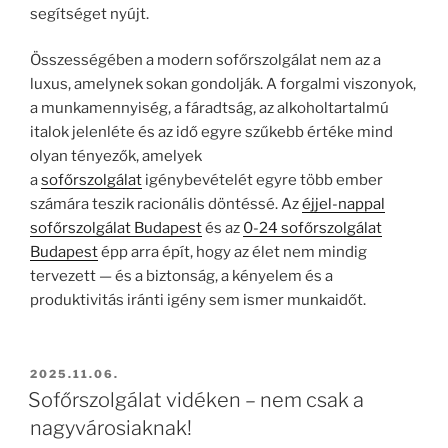
segítséget nyújt.
Összességében a modern sofőrszolgálat nem az a
luxus, amelynek sokan gondolják. A forgalmi viszonyok,
a munkamennyiség, a fáradtság, az alkoholtartalmú
italok jelenléte és az idő egyre szűkebb értéke mind
olyan tényezők, amelyek
a
sofőrszolgálat
igénybevételét egyre több ember
számára teszik racionális döntéssé. Az
éjjel-nappal
sofőrszolgálat Budapest
és az
0-24 sofőrszolgálat
Budapest
épp arra épít, hogy az élet nem mindig
tervezett — és a biztonság, a kényelem és a
produktivitás iránti igény sem ismer munkaidőt.
BEKÜLDVE:
2025.11.06.
Sofőrszolgálat vidéken – nem csak a
nagyvárosiaknak!