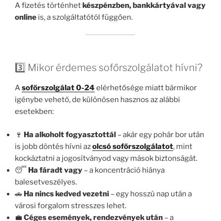
A fizetés történhet
készpénzben, bankkártyával vagy
online
is, a szolgáltatótól függően.
3️⃣ Mikor érdemes sofőrszolgálatot hívni?
A
sofőrszolgálat 0-24
elérhetősége miatt bármikor
igénybe vehető, de különösen hasznos az alábbi
esetekben:
🍷
Ha alkoholt fogyasztottál
– akár egy pohár bor után
is jobb döntés hívni az
olcsó sofőrszolgálatot
, mint
kockáztatni a jogosítványod vagy mások biztonságát.
😴
Ha fáradt vagy
– a koncentráció hiánya
balesetveszélyes.
🚗
Ha nincs kedved vezetni
– egy hosszú nap után a
városi forgalom stresszes lehet.
💼
Céges események, rendezvények után
– a