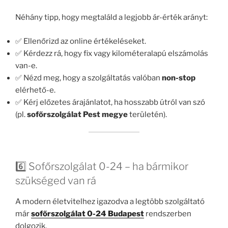
Néhány tipp, hogy megtaláld a legjobb ár-érték arányt:
✅ Ellenőrizd az online értékeléseket.
✅ Kérdezz rá, hogy fix vagy kilométeralapú elszámolás
van-e.
✅ Nézd meg, hogy a szolgáltatás valóban
non-stop
elérhető-e.
✅ Kérj előzetes árajánlatot, ha hosszabb útról van szó
(pl.
sofőrszolgálat Pest megye
területén).
6️⃣ Sofőrszolgálat 0-24 – ha bármikor
szükséged van rá
A modern életvitelhez igazodva a legtöbb szolgáltató
már
sofőrszolgálat 0-24 Budapest
rendszerben
dolgozik.