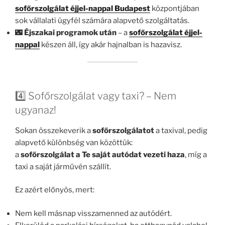
sofőrszolgálat éjjel-nappal Budapest
központjában
sok vállalati ügyfél számára alapvető szolgáltatás.
🌃
Éjszakai programok után
– a
sofőrszolgálat éjjel-
nappal
készen áll, így akár hajnalban is hazavisz.
4️⃣ Sofőrszolgálat vagy taxi? – Nem
ugyanaz!
Sokan összekeverik a
sofőrszolgálatot
a taxival, pedig
alapvető különbség van közöttük:
a
sofőrszolgálat
a Te saját autódat vezeti haza
, míg a
taxi a saját járművén szállít.
Ez azért előnyös, mert:
Nem kell másnap visszamenned az autódért.