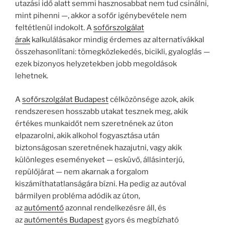
utazási idő alatt semmi hasznosabbat nem tud csinálni,
mint pihenni —, akkor a sofőr igénybevétele nem
feltétlenül indokolt. A
sofőrszolgálat
árak
kalkulálásakor mindig érdemes az alternatívákkal
összehasonlítani: tömegközlekedés, bicikli, gyaloglás —
ezek bizonyos helyzetekben jobb megoldások
lehetnek.
A
sofőrszolgálat Budapest
célközönsége azok, akik
rendszeresen hosszabb utakat tesznek meg, akik
értékes munkaidőt nem szeretnének az úton
elpazarolni, akik alkohol fogyasztása után
biztonságosan szeretnének hazajutni, vagy akik
különleges eseményeket — esküvő, állásinterjú,
repülőjárat — nem akarnak a forgalom
kiszámíthatatlanságára bízni. Ha pedig az autóval
bármilyen probléma adódik az úton,
az
autómentő
azonnal rendelkezésre áll, és
az
autómentés Budapest
gyors és megbízható