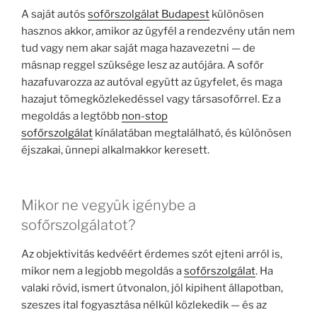
A saját autós
sofőrszolgálat Budapest
különösen
hasznos akkor, amikor az ügyfél a rendezvény után nem
tud vagy nem akar saját maga hazavezetni — de
másnap reggel szüksége lesz az autójára. A sofőr
hazafuvarozza az autóval együtt az ügyfelet, és maga
hazajut tömegközlekedéssel vagy társasofőrrel. Ez a
megoldás a legtöbb
non-stop
sofőrszolgálat
kínálatában megtalálható, és különösen
éjszakai, ünnepi alkalmakkor keresett.
Mikor ne vegyük igénybe a
sofőrszolgálatot?
Az objektivitás kedvéért érdemes szót ejteni arról is,
mikor nem a legjobb megoldás a
sofőrszolgálat
. Ha
valaki rövid, ismert útvonalon, jól kipihent állapotban,
szeszes ital fogyasztása nélkül közlekedik — és az