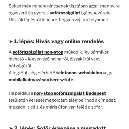
Sokan még mindig nincsenek tisztában azzal, mennyire
egyszerű és gyors a
sofőrszolgálat
igénybevétele.
Nézzük lépésről lépésre, hogyan zajlik a folyamat:
➤
1. lépés: Hívás vagy online rendelés
A
sofőrszolgálat non-stop
működik, így bármikor
hívható – legyen szó hajnalról, éjszakáról vagy
hétvégéről.
A legtöbb cég elérhető
telefonon
,
weboldalon
vagy
mobilalkalmazáson keresztül
is.
Ha például a
non-stop sofőrszolgálat Budapest
területén keresel megoldást, elég beírnod a címedet,
megadni a célt, és máris úton van feléd a sofőr.
➤
2. lépés: Sofőr érkezése a megadott