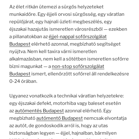
Az élet ritkán ütemezi a sürgős helyzeteket
munkaidőre. Egy éjjeli orvosi sürgősség, egy váratlan
repülőjárat, egy hajnali üzleti megbeszélés, egy
éjszakai hazajutás ismeretlen városrészből — ezekben
a pillanatokban az
éjjel-nappal sofőrszolgálat
Budapest
elérhető azonnal, megbízható segítséget
nyújtva. Nem kell taxira várni ismeretlen
alkalmazásban, nem kell a sötétben ismeretlen sofőrre
bízni magunkat — a
non-stop sofőrszolgálat
Budapest
ismert, ellenőrzött sofőrrel áll rendelkezésre
0-24 órában.
Ugyanez vonatkozik a technikai váratlan helyzetekre:
egy éjszakai defekt, motorhiba vagy baleset esetén
az
autómentés Budapest
azonnal elérhető. Egy
megbízható
autómentő Budapest
nemcsak elvontatja
az autót, de gondoskodik arról is, hogy az utas
biztonságban legyen — éjjel, hajnalban, bármilyen