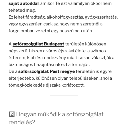
saját autóddal
, amikor Te ezt valamilyen okból nem
teheted meg.
Ez lehet fáradtság, alkoholfogyasztás, gyógyszerhatás,
vagy egyszerűen csak az, hogy nem szeretnél a
forgalomban vezetni egy hosszú nap után.
A
sofőrszolgálat Budapest
területén különösen
népszerű, hiszen a város éjszakai élete, a számos
étterem, klub és rendezvény miatt sokan választják a
biztonságos hazajutásnak ezt a formáját.
De a
sofőrszolgálat Pest megye
területén is egyre
elterjedtebb, különösen olyan településeken, ahol a
tömegközlekedés éjszaka korlátozott.
2️⃣ Hogyan működik a sofőrszolgálat
rendelés?