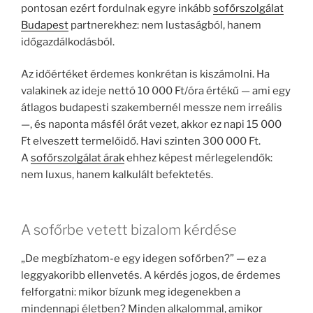
pontosan ezért fordulnak egyre inkább
sofőrszolgálat
Budapest
partnerekhez: nem lustaságból, hanem
időgazdálkodásból.
Az időértéket érdemes konkrétan is kiszámolni. Ha
valakinek az ideje nettó 10 000 Ft/óra értékű — ami egy
átlagos budapesti szakembernél messze nem irreális
—, és naponta másfél órát vezet, akkor ez napi 15 000
Ft elveszett termelőidő. Havi szinten 300 000 Ft.
A
sofőrszolgálat árak
ehhez képest mérlegelendők:
nem luxus, hanem kalkulált befektetés.
A sofőrbe vetett bizalom kérdése
„De megbízhatom-e egy idegen sofőrben?” — ez a
leggyakoribb ellenvetés. A kérdés jogos, de érdemes
felforgatni: mikor bízunk meg idegenekben a
mindennapi életben? Minden alkalommal, amikor