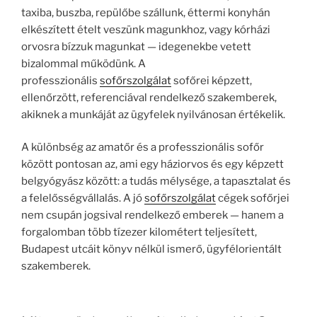
taxiba, buszba, repülőbe szállunk, éttermi konyhán
elkészített ételt veszünk magunkhoz, vagy kórházi
orvosra bízzuk magunkat — idegenekbe vetett
bizalommal működünk. A
professzionális
sofőrszolgálat
sofőrei képzett,
ellenőrzött, referenciával rendelkező szakemberek,
akiknek a munkáját az ügyfelek nyilvánosan értékelik.
A különbség az amatőr és a professzionális sofőr
között pontosan az, ami egy háziorvos és egy képzett
belgyógyász között: a tudás mélysége, a tapasztalat és
a felelősségvállalás. A jó
sofőrszolgálat
cégek sofőrjei
nem csupán jogsival rendelkező emberek — hanem a
forgalomban több tízezer kilométert teljesített,
Budapest utcáit könyv nélkül ismerő, ügyfélorientált
szakemberek.