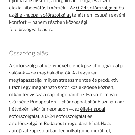
nyomást csökkenti, a forgalmat ritkítja, és a szén-
dioxid-kibocsátást mérsékli. Az
0-24 sofőrszolgálat
és
az
éjjel-nappal sofőrszolgálat
tehát nem csupán egyéni
komfort — hanem részben közösségi
felelősségvállalás is.
Összefoglalás
A sofőrszolgálat igénybevételének pszichológiai gátjai
valósak — de meghaladhatók. Aki egyszer
megtapasztalja, milyen stresszmentes és produktív
utazni egy megbízható sofőr közlekedése közben,
ritkán tér vissza a napi dugóharchoz. Ha sofőrre van
szüksége Budapesten — akár nappal, akár éjszaka, akár
hétvégén, akár ünnepnapon —, az
éjjel-nappal
sofőrszolgálat
, a
0-24 sofőrszolgálat
és
a
sofőrszolgálat Budapest
megoldást kínál. Ha az
autójával kapcsolatban technikai gond merül fel,