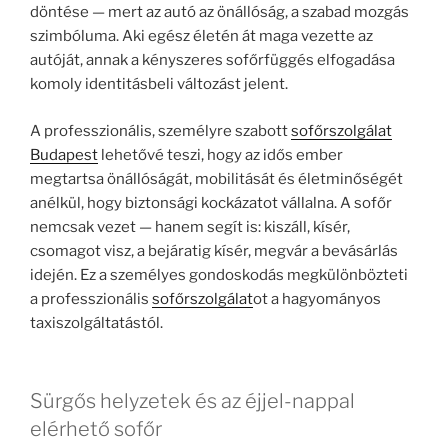
döntése — mert az autó az önállóság, a szabad mozgás
szimbóluma. Aki egész életén át maga vezette az
autóját, annak a kényszeres sofőrfüggés elfogadása
komoly identitásbeli változást jelent.
A professzionális, személyre szabott
sofőrszolgálat
Budapest
lehetővé teszi, hogy az idős ember
megtartsa önállóságát, mobilitását és életminőségét
anélkül, hogy biztonsági kockázatot vállalna. A sofőr
nemcsak vezet — hanem segít is: kiszáll, kísér,
csomagot visz, a bejáratig kísér, megvár a bevásárlás
idején. Ez a személyes gondoskodás megkülönbözteti
a professzionális
sofőrszolgálat
ot a hagyományos
taxiszolgáltatástól.
Sürgős helyzetek és az éjjel-nappal
elérhető sofőr