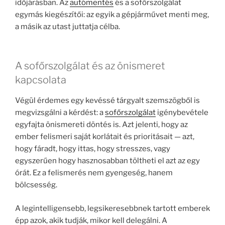
időjárásban. Az
autómentés
és a sofőrszolgálat
egymás kiegészítői: az egyik a gépjárművet menti meg,
a másik az utast juttatja célba.
A sofőrszolgálat és az önismeret
kapcsolata
Végül érdemes egy kevéssé tárgyalt szemszögből is
megvizsgálni a kérdést: a
sofőrszolgálat
igénybevétele
egyfajta önismereti döntés is. Azt jelenti, hogy az
ember felismeri saját korlátait és prioritásait — azt,
hogy fáradt, hogy ittas, hogy stresszes, vagy
egyszerűen hogy hasznosabban töltheti el azt az egy
órát. Ez a felismerés nem gyengeség, hanem
bölcsesség.
A legintelligensebb, legsikeresebbnek tartott emberek
épp azok, akik tudják, mikor kell delegálni. A