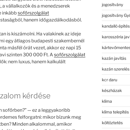
jogosítvány
, a vállalkozók és a menedzserek
e inkább
sofőrszolgálat
jogosítvány Gy
ustaságból, hanem időgazdálkodásból.
kandalló építés
n is kiszámolni. Ha valakinek az ideje
karosszéria jav
ami egy átlagos budapesti szakembernél
kártevőmentes
ta másfél órát vezet, akkor ez napi 15
avi szinten 300 000 Ft. A
sofőrszolgálat
kazán javítás
k: nem luxus, hanem kalkulált
kazán szerelés
kcr daru
készházak
izalom kérdése
klíma
 sofőrben?” — ez a leggyakoribb
klíma telepítés
 érdemes felforgatni: mikor bízunk meg
költöztetés
tben? Minden alkalommal, amikor