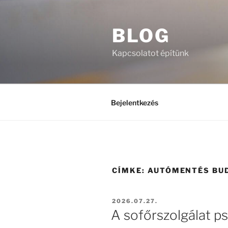
Tartalomhoz
BLOG
Kapcsolatot építünk
Bejelentkezés
CÍMKE:
AUTÓMENTÉS BU
BEKÜLDVE:
2026.07.27.
A sofőrszolgálat psz