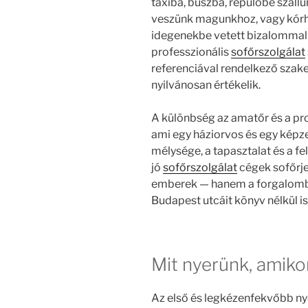
taxiba, buszba, repülőbe szállu
veszünk magunkhoz, vagy kórh
idegenekbe vetett bizalomma
professzionális
sofőrszolgálat
referenciával rendelkező szak
nyilvánosan értékelik.
A különbség az amatőr és a pro
ami egy háziorvos és egy képze
mélysége, a tapasztalat és a fe
jó
sofőrszolgálat
cégek sofőrje
emberek — hanem a forgalomban 
Budapest utcáit könyv nélkül i
Mit nyerünk, amikor
Az első és legkézenfekvőbb nye