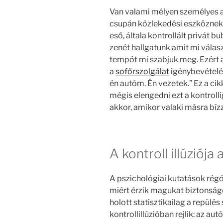
Van valami mélyen személyes 
csupán közlekedési eszköznek 
eső, általa kontrollált privát
zenét hallgatunk amit mi válasz
tempót mi szabjuk meg. Ezért a
a
sofőrszolgálat
igénybevételét
én autóm. Én vezetek.” Ez a ci
mégis elengedni ezt a kontroll
akkor, amikor valaki másra bízz
A kontroll illúziój
A pszichológiai kutatások rég
miért érzik magukat biztonsá
holott statisztikailag a repülé
kontrollillúzióban rejlik: az au