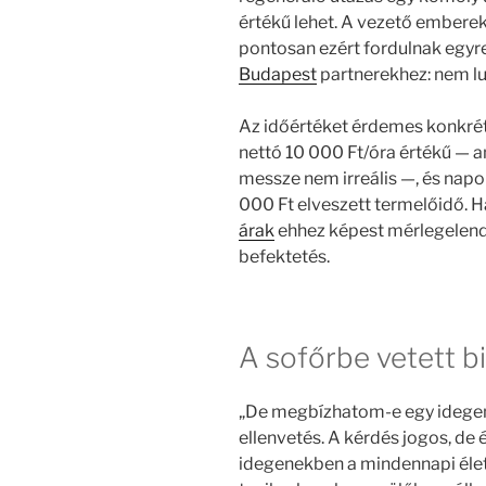
értékű lehet. A vezető emberek
pontosan ezért fordulnak egyr
Budapest
partnerekhez: nem l
Az időértéket érdemes konkréta
nettó 10 000 Ft/óra értékű — 
messze nem irreális —, és napon
000 Ft elveszett termelőidő. H
árak
ehhez képest mérlegelendő
befektetés.
A sofőrbe vetett b
„De megbízhatom-e egy idegen
ellenvetés. A kérdés jogos, de
idegenekben a mindennapi éle