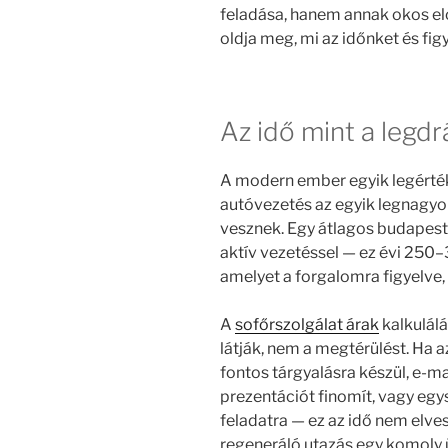
feladása, hanem annak okos elo
oldja meg, mi az időnket és fi
Az idő mint a legd
A modern ember egyik legérték
autóvezetés az egyik legnagyo
vesznek. Egy átlagos budapest
aktív vezetéssel — ez évi 250–3
amelyet a forgalomra figyelve, 
A
sofőrszolgálat árak
kalkulálá
látják, nem a megtérülést. Ha az
fontos tárgyalásra készül, e-ma
prezentációt finomít, vagy eg
feladatra — ez az idő nem elve
regeneráló utazás egy komoly üz