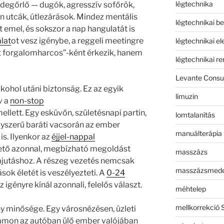
légtechnika
degőrlő — dugók, agresszív sofőrök,
n utcák, útlezárások. Mindez mentális
légtechnikai b
t emel, és sokszor a nap hangulatát is
lat
ot vesz igénybe, a reggeli meetingre
légtechnikai e
t forgalomharcos”-ként érkezik, hanem
légtechnikai r
Levante Consul
kohol utáni biztonság. Ez az egyik
limuzin
v a
non-stop
llett. Egy esküvőn, születésnapi partin,
lomtalanítás
gyszerű baráti vacsorán az ember
manuálterápia
 is. Ilyenkor az
éjjel-nappal
ető azonnal, megbízható megoldást
masszázs
zajutáshoz. A részeg vezetés nemcsak
masszázsmed
ok életét is veszélyezteti. A
0-24
z igényre kínál azonnali, felelős választ.
méhtelep
mellkorrekció 
y minősége. Egy városnézésen, üzleti
ramon az autóban ülő ember valójában