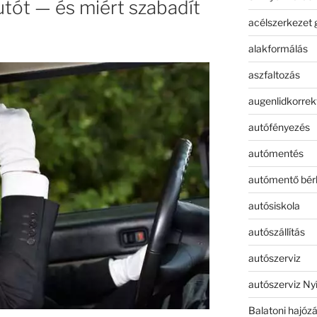
utót — és miért szabadít
acélszerkezet 
alakformálás
aszfaltozás
augenlidkorrek
autófényezés
autómentés
autómentő bér
autósiskola
autószállítás
autószerviz
autószerviz Ny
Balatoni hajóz