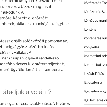
nk, éttermi konyhán elkészített ételt
költöztetés Érd
ázi orvosra bízzuk magunkat —
költöztetés Sz
l működünk. A
sofőrei képzett, ellenőrzött,
kőműves mun
emberek, akiknek a munkáját az ügyfelek
konténer
konténeres hull
fesszionális sofőr között pontosan az,
tt belgyógyász között: a tudás
könyvelés
lelősségvállalás. A
kozmetikai seb
i nem csupán jogsival rendelkező
több tízezer kilométert teljesített,
kozmetikai sza
smerő, ügyfélorientált szakemberek.
lakásfelújítás
légcsatorna
 átadjuk a volánt?
légcsatorna gy
légi felmérés d
reség: a stressz csökkenése. A fővárosi