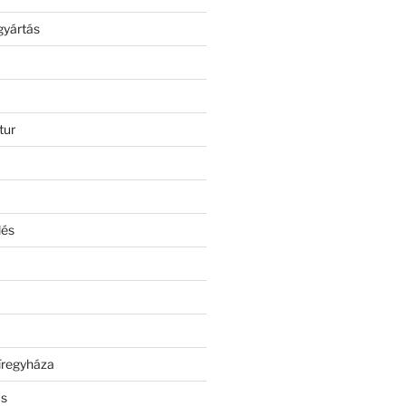
gyártás
tur
lés
íregyháza
ás