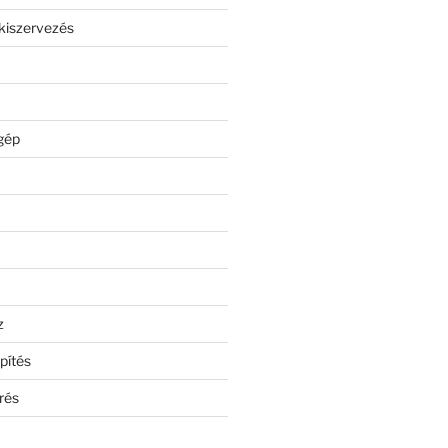
kiszervezés
gép
z
pítés
rés