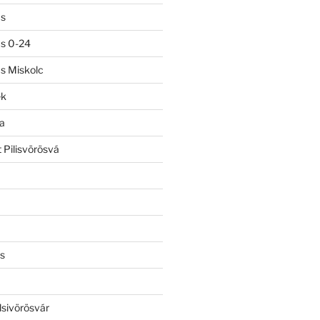
ás
ás 0-24
ás Miskolc
ek
a
 Pilisvörösvá
s
lsivörösvár