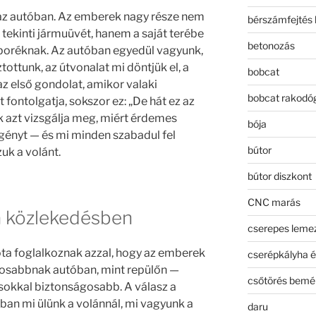
az autóban. Az emberek nagy része nem
bérszámfejtés 
tekinti jármuüvét, hanem a saját terébe
betonozás
 buboréknak. Az autóban egyedül vagyunk,
tottunk, az útvonalat mi döntjük el, a
bobcat
z első gondolat, amikor valaki
bobcat rakodó
 fontolgatja, sokszor ez: „De hát ez az
kk azt vizsgálja meg, miért érdemes
bója
igényt — és mi minden szabadul fel
bútor
uk a volánt.
bútor diszkont
CNC marás
a a közlekedésben
cserepes leme
óta foglalkoznak azzal, hogy az emberek
cserépkályha é
gosabbnak autóban, mint repülőn —
csőtörés bemé
s sokkal biztonságosabb. A válasz a
tóban mi ülünk a volánnál, mi vagyunk a
daru