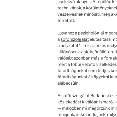
cselekvő alanyok. A repülőn ki
technikának, a körülményeknek.
veszélyesnek minősíti, még akk
fordított.
Ugyanez a pszichológiai mec
a
sofőrszolgálat
elutasítása mö
a helyzetet” — ez az érzés mél
különösen az aktív, önálló, er
valóság azonban más: a forgalo
mert a többi vezető viselkedését
fáradtságunkat nem tudjuk kontr
fáradtságunkat és figyelmi ka
alábecsülni.
A
sofőrszolgálat Budapest
eset
közlekedést kiválóan ismerő, kip
— miközben mi megőrzünk min
menjünk, mikor induljunk, milye