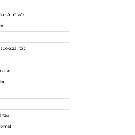
ékesfehérvár
ka
adékszállítás
észet
lon
ártás
rónnal