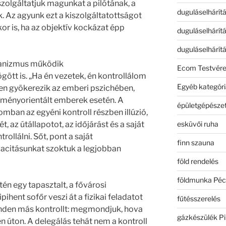
szolgáltatjuk magunkat a pilótának, a
duguláselhárít
 Az agyunk ezt a kiszolgáltatottságot
or is, ha az objektív kockázat épp
duguláselhárít
duguláselhárít
hanizmus működik
Ecom Testvér
gött is. „Ha én vezetek, én kontrollálom
Egyéb kategóri
yen gyökerezik az emberi pszichében,
edményorientált emberek esetén. A
épületgépészet
mban az egyéni kontroll részben illúzió,
esküvői ruha
, az útállapotot, az időjárást és a saját
ollálni. Sőt, pont a saját
finn szauna
pacitásunkat szoktuk a legjobban
föld rendelés
földmunka Péc
én egy tapasztalt, a fővárosi
ihent sofőr veszi át a fizikai feladatot
fűtésszerelés
den más kontrollt: megmondjuk, hova
gázkészülék Pi
n úton. A delegálás tehát nem a kontroll