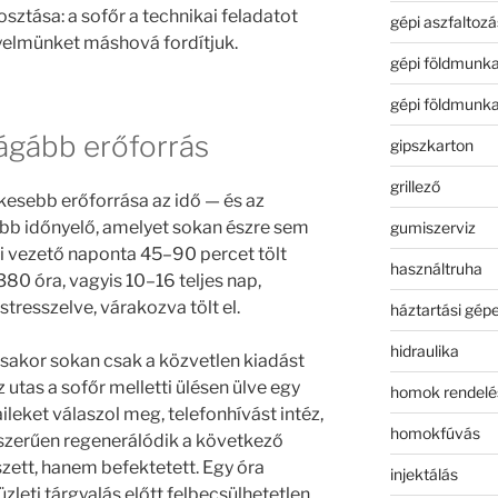
sztása: a sofőr a technikai feladatot
gépi aszfaltozá
gyelmünket máshová fordítjuk.
gépi földmunk
gépi földmunk
rágább erőforrás
gipszkarton
grillező
esebb erőforrása az idő — és az
bb időnyelő, amelyet sokan észre sem
gumiszerviz
i vezető naponta 45–90 percet tölt
használtruha
80 óra, vagyis 10–16 teljes nap,
stresszelve, várakozva tölt el.
háztartási gép
hidraulika
sakor sokan csak a közvetlen kiadást
 utas a sofőr melletti ülésen ülve egy
homok rendelé
ileket válaszol meg, telefonhívást intéz,
homokfúvás
yszerűen regenerálódik a következő
szett, hanem befektetett. Egy óra
injektálás
leti tárgyalás előtt felbecsülhetetlen