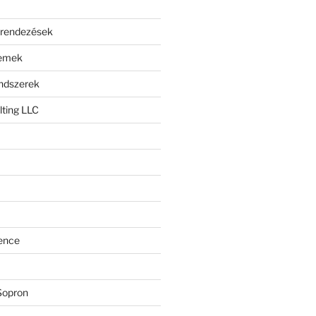
erendezések
lemek
endszerek
ting LLC
ence
Sopron