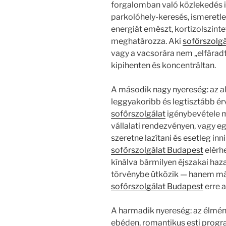
forgalomban való közlekedés i
parkolóhely-keresés, ismeretle
energiát emészt, kortizolszinte
meghatározza. Aki
sofőrszolgá
vagy a vacsorára nem „elfárad
kipihenten és koncentráltan.
A második nagy nyereség: az al
leggyakoribb és legtisztább ér
sofőrszolgálat
igénybevétele me
vállalati rendezvényen, vagy e
szeretne lazítani és esetleg inni
sofőrszolgálat Budapest
elérh
kínálva bármilyen éjszakai ha
törvénybe ütközik — hanem más
sofőrszolgálat Budapest
erre a
A harmadik nyereség: az élmén
ebéden, romantikus esti prog