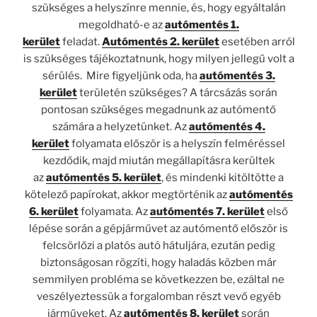
szükséges a helyszínre mennie, és, hogy egyáltalán
megoldható-e az
autómentés 1.
kerület
feladat.
Autómentés 2. kerület
esetében arról
is szükséges tájékoztatnunk, hogy milyen jellegű volt a
sérülés. Mire figyeljünk oda, ha
autómentés 3.
kerület
területén szükséges? A tárcsázás során
pontosan szükséges megadnunk az autómentő
számára a helyzetünket. Az
autómentés 4.
kerület
folyamata először is a helyszín felméréssel
kezdődik, majd miután megállapításra kerültek
az
autómentés 5. kerület
, és mindenki kitöltötte a
kötelező papírokat, akkor megtörténik az
autómentés
6. kerület
folyamata. Az
autómentés 7. kerület
első
lépése során a gépjárművet az autómentő először is
felcsörlőzi a platós autó hátuljára, ezután pedig
biztonságosan rögzíti, hogy haladás közben már
semmilyen probléma se következzen be, ezáltal ne
veszélyeztessük a forgalomban részt vevő egyéb
járműveket. Az
autómentés 8. kerület
során