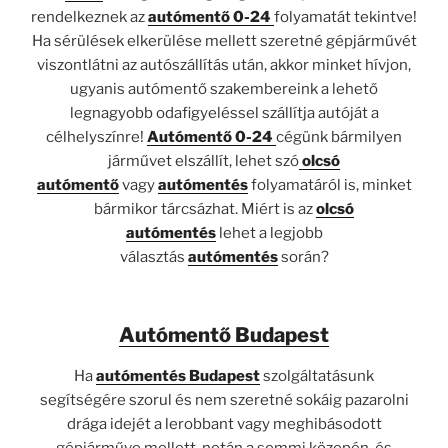
rendelkeznek az
autómentő 0-24
folyamatát tekintve!
Ha sérülések elkerülése mellett szeretné gépjárművét
viszontlátni az autószállítás után, akkor minket hívjon,
ugyanis autómentő szakembereink a lehető
legnagyobb odafigyeléssel szállítja autóját a
célhelyszínre!
Autómentő 0-24
cégünk bármilyen
járművet elszállít, lehet szó
olcsó
autómentő
vagy
autómentés
folyamatáról is, minket
bármikor tárcsázhat. Miért is az
olcsó
autómentés
lehet a legjobb
választás
autómentés
során?
Autómentő Budapest
Ha
autómentés Budapest
szolgáltatásunk
segítségére szorul és nem szeretné sokáig pazarolni
drága idejét a lerobbant vagy meghibásodott