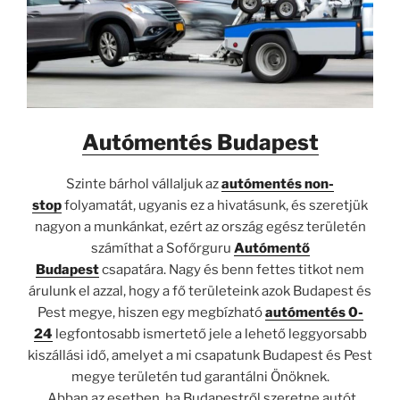
Autómentés Budapest
Szinte bárhol vállaljuk az
autómentés non-
stop
folyamatát, ugyanis ez a hivatásunk, és szeretjük
nagyon a munkánkat, ezért az ország egész területén
számíthat a Sofőrguru
Autómentő
Budapest
csapatára. Nagy és benn fettes titkot nem
árulunk el azzal, hogy a fő területeink azok Budapest és
Pest megye, hiszen egy megbízható
autómentés 0-
24
legfontosabb ismertető jele a lehető leggyorsabb
kiszállási idő, amelyet a mi csapatunk Budapest és Pest
megye területén tud garantálni Önöknek.
Abban az esetben, ha Budapestről szeretne autót