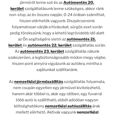
járműről lenne szó és az
Autómentés 20.
kerület
szolgáltatásunk lenne szükséges, akkor ránk
non-stop, az év összes napján, 0-24 órában számíthat,
hiszen elérhetők vagyunk. Diszpécsereink
folyamatosan várják a hívásokat, sürgős eset során
pedig törekszünk, hogy a lehető legrövidebb idő alatt
az Ön segítségére sietni az
autómentés 21.
kerület
és
autómentés 22. kerület
szolgáltatás során.
Az
autómentés 23. kerület
szolgáltatás nálunk
szakszerűen, a legbiztonságosabb módon megy végbe,
hiszen pont annyira vigyázunk az autókra, mintha a
sajátunkat szállítanánk.
Az
nemzetközi járműszállítás
szolgáltatás folyamata,
nem csupán egyetlen egy járművel kivitelezhető,
hanem akár többel is, akár egy időben, egy fuvarral
több autó is szállítható, ebből adódóan nagyon
költséghatékony
nemzetközi autószállítás
árak
mellett elérhető. Aktívak vagyunk
nemzetközi