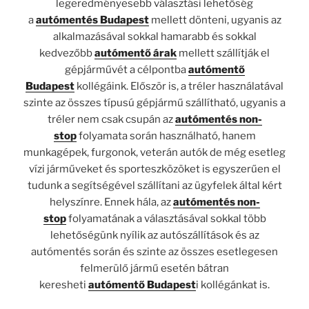
legeredményesebb választási lehetőség
a
autómentés Budapest
mellett dönteni, ugyanis az
alkalmazásával sokkal hamarabb és sokkal
kedvezőbb
autómentő árak
mellett szállítják el
gépjárművét a célpontba
autómentő
Budapest
kollégáink. Először is, a tréler használatával
szinte az összes típusú gépjármű szállítható, ugyanis a
tréler nem csak csupán az
autómentés non-
stop
folyamata során használható, hanem
munkagépek, furgonok, veterán autók de még esetleg
vízi járműveket és sporteszközöket is egyszerűen el
tudunk a segítségével szállítani az ügyfelek által kért
helyszínre. Ennek hála, az
autómentés non-
stop
folyamatának a választásával sokkal több
lehetőségünk nyílik az autószállítások és az
autómentés során és szinte az összes esetlegesen
felmerülő jármű esetén bátran
keresheti
autómentő
Budapest
i kollégánkat is.