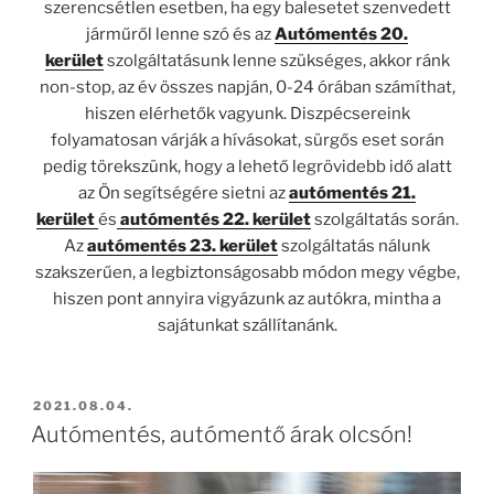
szerencsétlen esetben, ha egy balesetet szenvedett
járműről lenne szó és az
Autómentés 20.
kerület
szolgáltatásunk lenne szükséges, akkor ránk
non-stop, az év összes napján, 0-24 órában számíthat,
hiszen elérhetők vagyunk. Diszpécsereink
folyamatosan várják a hívásokat, sürgős eset során
pedig törekszünk, hogy a lehető legrövidebb idő alatt
az Ön segítségére sietni az
autómentés 21.
kerület
és
autómentés 22. kerület
szolgáltatás során.
Az
autómentés 23. kerület
szolgáltatás nálunk
szakszerűen, a legbiztonságosabb módon megy végbe,
hiszen pont annyira vigyázunk az autókra, mintha a
sajátunkat szállítanánk.
BEKÜLDVE:
2021.08.04.
Autómentés, autómentő árak olcsón!