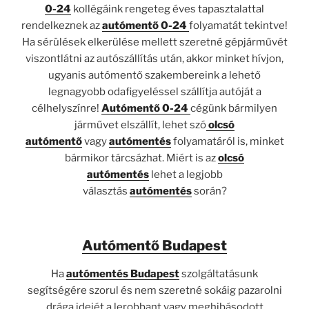
0-24
kollégáink rengeteg éves tapasztalattal
rendelkeznek az
autómentő 0-24
folyamatát tekintve!
Ha sérülések elkerülése mellett szeretné gépjárművét
viszontlátni az autószállítás után, akkor minket hívjon,
ugyanis autómentő szakembereink a lehető
legnagyobb odafigyeléssel szállítja autóját a
célhelyszínre!
Autómentő 0-24
cégünk bármilyen
járművet elszállít, lehet szó
olcsó
autómentő
vagy
autómentés
folyamatáról is, minket
bármikor tárcsázhat. Miért is az
olcsó
autómentés
lehet a legjobb
választás
autómentés
során?
Autómentő Budapest
Ha
autómentés Budapest
szolgáltatásunk
segítségére szorul és nem szeretné sokáig pazarolni
drága idejét a lerobbant vagy meghibásodott