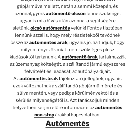
gépjárműve mellett, netán a semmi közepén, és
azonnal, gyors
autómentő olcsón
lenne szüksége,
ugyanis mi a hívás után azonnal a segítségére
sietünk,
olcsó autómentés
velünk! Fontos tisztában
lennünk azzal is, hogy mely részletekből tevődnek
össze az
autómentés árak
, ugyanis jó, ha tudjuk, hogy
milyen tényezők miatt nem szükséges plusz
kiadásoktól tartanunk. A
autómentő árak
tartalmazzák
az üzemanyag költségét, a szállítandó jármű egyszeres
felvételét és leadását, az autópálya díjait.
Az
autómentés árak
tájékoztató jellegűek, ugyanis
ezek változhatnak a szállítandó gépjármű mérete és
súlya mentén, vagy pedig a körülményektől és a
sérülés milyenségétől is. Azt tanácsoljuk minden
helyzetben kérjen előre információt az
autómentés
non-stop
árakkal kapcsolatban!
Autómentés