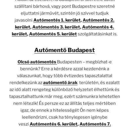
szállítani bárhová, vagy pont Budapestre szeretné
eljuttatni járművét, szintén jó szívvel tudjuk
javasolni
Autómentés 1. kerület
,
Autómentés 2.
kerület
,
Autómentés 3. kerület
,
Autómentés 4.
kerület
,
Autómentés 5. kerület
szolgáltatásinkat is.
Autómentő Budapest
Olcsó autómentés
Budapesten – megbízhat-e
bennünk? Erre a kérdésre azzal kezdenénk a
válaszunkat, hogy több évtizedes tapasztalattal
rendelkezünk az
autómentő árak
területén, és ezalatt
az idő alatt rengeteg különböző helyzetet élhettünk és
tapasztalhattunk már meg, ezért számunkra lehetetlen
nem létezik! És persze ez az állítás teljes mértében
igaz, de ennek a hitelességét Ön nem képes
leellenőrizni, csak ha ténylegesen igénybe
veszi
Autómentés 6. kerület
,
Autómentés 7.