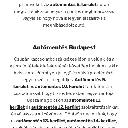
járműveket. Az
autómentés 8. kerület
során
megtörténik a célhelyszín pontos meghatározása,
vagyis az, hogy hová is legyen elszállítva a
meghibásodott autó.
Autómentés Budapest
Csupán kapcsolatba szükséges lépnie velünk, és a
gyors feltételek lefektetését követően indulunk is ki a
helyszínre. Bármilyen jellegű és súlyú problémáról
legyen szó, mi megoldjuk.
Autómentés 9.
kerület
és
autómentés 10. kerület
területein a mi
csapatunkkal, hogy biztos kezekben legyen autója.
Ússza meg olcsón az
autómentés 11.
kerület
és
autómentés 12. kerület
szolgáltatásainkat,
és válassza a mi cégünket. Döntsön mellettünk, hogy
az
autómentés 13. kerület
,
autómentés 14. kerület
,
szolgáltatásainkat a legolcsóbb árak mellett és egy