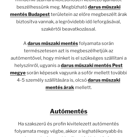
beszélhessünk meg. Megbízható
darus műszaki
mentés Budapest
területein az előre megbeszélt árak
biztosítva vannak, a legrövidebb idő leforgásával,
szakértői beavatkozással.
A
darus műszaki mentés
folyamata során
természetesen azt is megbeszélhetjük az
autómentővel, hogy minket is el szükséges szállítani a
helyszínről, ugyanis a
darus műszaki mentés Pest
megye
során képesek vagyunk a sofőr mellett további
4-5 személy szállítására is, olcsó
darus műszaki
mentés árak
mellett.
Autómentés
Ha szakszerű és profin kivitelezett autómentés
folyamata megy végbe, akkor a leghatékonyabb és