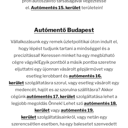
profi autószállító társaságával végeztesse
el.
Autómentés 15. kerület
területein!
Autómentő Budapest
Vállalkozásunk egy remek üzletpolitikai úton indult el,
hogy lépést tudjunk tartani a minőséggel és a
precizitással! Keressen minket ha egy megbízható
cégre vágyik!Egyik pontból a másik pontba szeretne
eljuttatni egy újonnan vásárolt gépjárművet vagy
esetleg lerobbant és
autómentés 16.
kerület
szolgáltatásra szorul, vagy esetleg vásárolt egy
medencét, hajót es az szorulna szállításra? Akkor
cégünk
autómentés 17. kerület
szolgáltatása lehet a
legjobb megoldás Önnek! Lehet szó
autómentés 18.
kerület
vagy
autómentés 19.
kerület
szolgáltatásainkról, vagy netán egy
szerencsétlen esetben, ha egy balesetet szenvedett