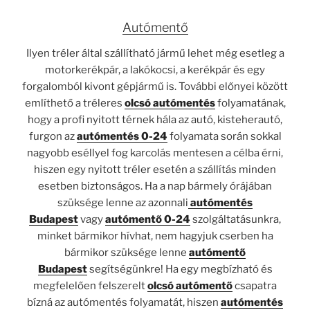
Autómentő
Ilyen tréler által szállítható jármű lehet még esetleg a
motorkerékpár, a lakókocsi, a kerékpár és egy
forgalomból kivont gépjármű is. További előnyei között
említhető a tréleres
olcsó autómentés
folyamatának,
hogy a profi nyitott térnek hála az autó, kisteherautó,
furgon az
autómentés 0-24
folyamata során sokkal
nagyobb eséllyel fog karcolás mentesen a célba érni,
hiszen egy nyitott tréler esetén a szállítás minden
esetben biztonságos. Ha a nap bármely órájában
szüksége lenne az azonnali
autómentés
Budapest
vagy
autómentő 0-24
szolgáltatásunkra,
minket bármikor hívhat, nem hagyjuk cserben ha
bármikor szüksége lenne
autómentő
Budapest
segítségünkre! Ha egy megbízható és
megfelelően felszerelt
olcsó autómentő
csapatra
bízná az autómentés folyamatát, hiszen
autómentés