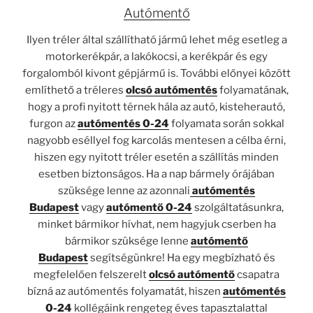
Autómentő
Ilyen tréler által szállítható jármű lehet még esetleg a
motorkerékpár, a lakókocsi, a kerékpár és egy
forgalomból kivont gépjármű is. További előnyei között
említhető a tréleres
olcsó autómentés
folyamatának,
hogy a profi nyitott térnek hála az autó, kisteherautó,
furgon az
autómentés 0-24
folyamata során sokkal
nagyobb eséllyel fog karcolás mentesen a célba érni,
hiszen egy nyitott tréler esetén a szállítás minden
esetben biztonságos. Ha a nap bármely órájában
szüksége lenne az azonnali
autómentés
Budapest
vagy
autómentő 0-24
szolgáltatásunkra,
minket bármikor hívhat, nem hagyjuk cserben ha
bármikor szüksége lenne
autómentő
Budapest
segítségünkre! Ha egy megbízható és
megfelelően felszerelt
olcsó autómentő
csapatra
bízná az autómentés folyamatát, hiszen
autómentés
0-24
kollégáink rengeteg éves tapasztalattal