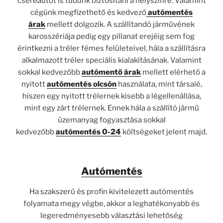
csereautót is tudunk biztosítani a helyszínre. Valamint
cégünk megfizethető és kedvező
autómentés
árak
mellett dolgozik. A szállítandó járművének
karosszériája pedig egy pillanat erejéig sem fog
érintkezni a tréler fémes felületeivel, hála a szállításra
alkalmazott tréler speciális kialakításának. Valamint
sokkal kedvezőbb
autómentő árak
mellett elérhető a
nyitott
autómentés olcsón
használata, mint társaié,
hiszen egy nyitott trélernek kisebb a légellenállása,
mint egy zárt trélernek. Ennek hála a szállító jármű
üzemanyag fogyasztása sokkal
kedvezőbb
autómentés 0-24
költségeket jelent majd.
Autómentés
Ha szakszerű és profin kivitelezett autómentés
folyamata megy végbe, akkor a leghatékonyabb és
legeredményesebb választási lehetőség