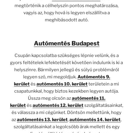
megtörténik a célhelyszín pontos meghatározása,
vagyis az, hogy hová is legyen elszállítva a
meghibásodott autó.
Autómentés Budapest
Csupán kapcsolatba szükséges lépnie velünk, és a
gyors feltételek lefektetését követően indulunk is ki a
helyszínre. Bármilyen jellegű és súlyú problémáról
legyen szó, mi megoldjuk.
Autómentés 9.
kerület
és
autómentés 10. kerület
területein a mi
csapatunkkal, hogy biztos kezekben legyen autója.
Ússza meg olcsón az
autómentés 11.
kerület
és
autómentés 12. kerület
szolgáltatásainkat,
és válassza a mi cégünket. Döntsön mellettünk, hogy
az
autómentés 13. kerület
,
autómentés 14. kerület
,
szolgáltatásainkat a legolcsóbb árak mellett és egy