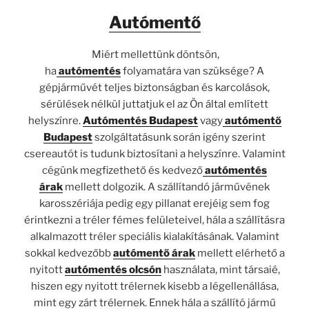
Autómentő
Miért mellettünk döntsön,
ha
autómentés
folyamatára van szüksége? A
gépjárművét teljes biztonságban és karcolások,
sérülések nélkül juttatjuk el az Ön által említett
helyszínre.
Autómentés Budapest
vagy
autómentő
Budapest
szolgáltatásunk során igény szerint
csereautót is tudunk biztosítani a helyszínre. Valamint
cégünk megfizethető és kedvező
autómentés
árak
mellett dolgozik. A szállítandó járművének
karosszériája pedig egy pillanat erejéig sem fog
érintkezni a tréler fémes felületeivel, hála a szállításra
alkalmazott tréler speciális kialakításának. Valamint
sokkal kedvezőbb
autómentő árak
mellett elérhető a
nyitott
autómentés olcsón
használata, mint társaié,
hiszen egy nyitott trélernek kisebb a légellenállása,
mint egy zárt trélernek. Ennek hála a szállító jármű