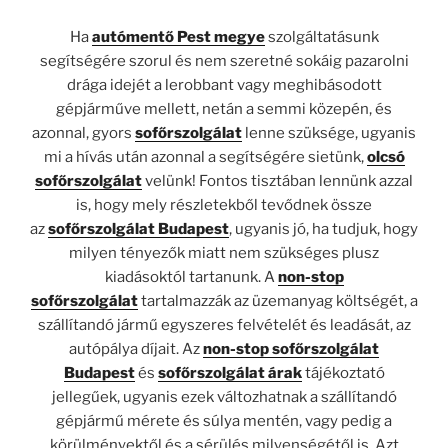
Ha
autómentő Pest megye
szolgáltatásunk
segítségére szorul és nem szeretné sokáig pazarolni
drága idejét a lerobbant vagy meghibásodott
gépjárműve mellett, netán a semmi közepén, és
azonnal, gyors
sofőrszolgálat
lenne szüksége, ugyanis
mi a hívás után azonnal a segítségére sietünk,
olcsó
sofőrszolgálat
velünk! Fontos tisztában lennünk azzal
is, hogy mely részletekből tevődnek össze
az
sofőrszolgálat Budapest
, ugyanis jó, ha tudjuk, hogy
milyen tényezők miatt nem szükséges plusz
kiadásoktól tartanunk. A
non-stop
sofőrszolgálat
tartalmazzák az üzemanyag költségét, a
szállítandó jármű egyszeres felvételét és leadását, az
autópálya díjait. Az
non-stop sofőrszolgálat
Budapest
és
sofőrszolgálat árak
tájékoztató
jellegűek, ugyanis ezek változhatnak a szállítandó
gépjármű mérete és súlya mentén, vagy pedig a
körülményektől és a sérülés milyenségétől is. Azt