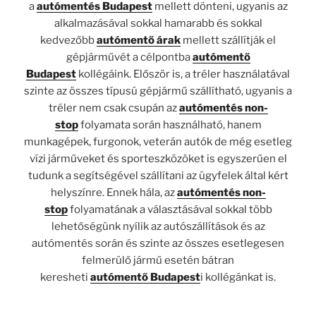
a
autómentés Budapest
mellett dönteni, ugyanis az
alkalmazásával sokkal hamarabb és sokkal
kedvezőbb
autómentő árak
mellett szállítják el
gépjárművét a célpontba
autómentő
Budapest
kollégáink. Először is, a tréler használatával
szinte az összes típusú gépjármű szállítható, ugyanis a
tréler nem csak csupán az
autómentés non-
stop
folyamata során használható, hanem
munkagépek, furgonok, veterán autók de még esetleg
vízi járműveket és sporteszközöket is egyszerűen el
tudunk a segítségével szállítani az ügyfelek által kért
helyszínre. Ennek hála, az
autómentés non-
stop
folyamatának a választásával sokkal több
lehetőségünk nyílik az autószállítások és az
autómentés során és szinte az összes esetlegesen
felmerülő jármű esetén bátran
keresheti
autómentő
Budapest
i kollégánkat is.