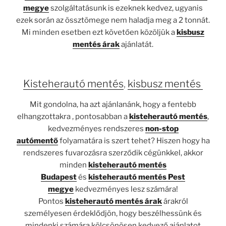
megye
szolgáltatásunk is ezeknek kedvez, ugyanis
ezek során az össztömege nem haladja meg a 2 tonnát.
Mi minden esetben ezt követően közöljük a
kisbusz
mentés árak
ajánlatát.
Kisteherautó mentés
,
kisbusz mentés
Mit gondolna, ha azt ajánlanánk, hogy a fentebb
elhangzottakra , pontosabban a
kisteherautó mentés
,
kedvezményes rendszeres
non-stop
autómentő
folyamatára is szert tehet? Hiszen hogy ha
rendszeres fuvarozásra szerződik cégünkkel, akkor
minden
kisteherautó mentés
Budapest
és
kisteherautó mentés Pest
megye
kedvezményes lesz számára!
Pontos
kisteherautó mentés árak
árakról
személyesen érdeklődjön, hogy beszélhessünk és
mindenki számára kölcsönösen kedvező ajánlatot