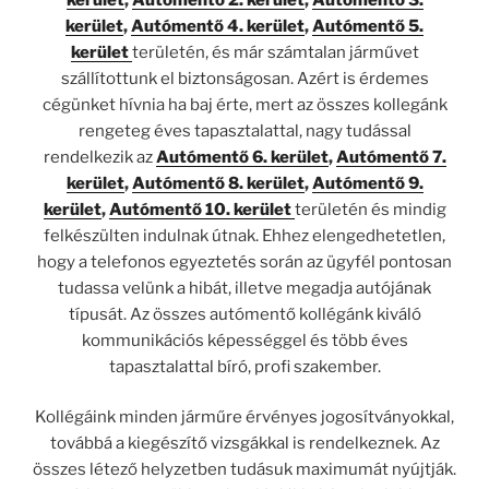
kerület
,
Autómentő 4. kerület
,
Autómentő 5.
kerület
területén, és már számtalan járművet
szállítottunk el biztonságosan. Azért is érdemes
cégünket hívnia ha baj érte, mert az összes kollegánk
rengeteg éves tapasztalattal, nagy tudással
rendelkezik az
Autómentő 6. kerület
,
Autómentő 7.
kerület
,
Autómentő 8. kerület
,
Autómentő 9.
kerület
,
Autómentő 10. kerület
területén és mindig
felkészülten indulnak útnak. Ehhez elengedhetetlen,
hogy a telefonos egyeztetés során az ügyfél pontosan
tudassa velünk a hibát, illetve megadja autójának
típusát. Az összes autómentő kollégánk kiváló
kommunikációs képességgel és több éves
tapasztalattal bíró, profi szakember.
Kollégáink minden járműre érvényes jogosítványokkal,
továbbá a kiegészítő vizsgákkal is rendelkeznek. Az
összes létező helyzetben tudásuk maximumát nyújtják.