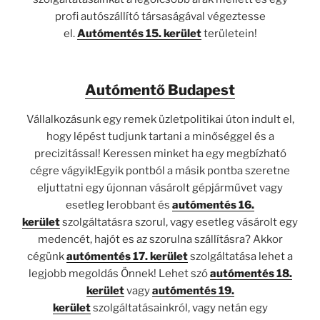
profi autószállító társaságával végeztesse
el.
Autómentés 15. kerület
területein!
Autómentő Budapest
Vállalkozásunk egy remek üzletpolitikai úton indult el,
hogy lépést tudjunk tartani a minőséggel és a
precizitással! Keressen minket ha egy megbízható
cégre vágyik!Egyik pontból a másik pontba szeretne
eljuttatni egy újonnan vásárolt gépjárművet vagy
esetleg lerobbant és
autómentés 16.
kerület
szolgáltatásra szorul, vagy esetleg vásárolt egy
medencét, hajót es az szorulna szállításra? Akkor
cégünk
autómentés 17. kerület
szolgáltatása lehet a
legjobb megoldás Önnek! Lehet szó
autómentés 18.
kerület
vagy
autómentés 19.
kerület
szolgáltatásainkról, vagy netán egy