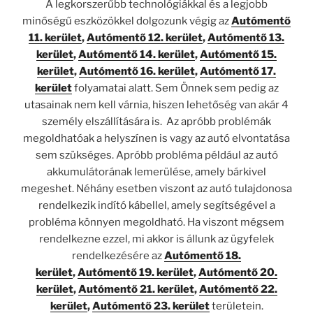
A legkorszerűbb technológiákkal és a legjobb
minőségű eszközökkel dolgozunk végig az
Autómentő
11. kerület
,
Autómentő 12. kerület
,
Autómentő 13.
kerület
,
Autómentő 14. kerület
,
Autómentő 15.
kerület
,
Autómentő 16. kerület
,
Autómentő 17.
kerület
folyamatai alatt. Sem Önnek sem pedig az
utasainak nem kell várnia, hiszen lehetőség van akár 4
személy elszállítására is. Az apróbb problémák
megoldhatóak a helyszínen is vagy az autó elvontatása
sem szükséges. Apróbb probléma például az autó
akkumulátorának lemerülése, amely bárkivel
megeshet. Néhány esetben viszont az autó tulajdonosa
rendelkezik indító kábellel, amely segítségével a
probléma könnyen megoldható. Ha viszont mégsem
rendelkezne ezzel, mi akkor is állunk az ügyfelek
rendelkezésére az
Autómentő 18.
kerület
,
Autómentő 19. kerület
,
Autómentő 20.
kerület
,
Autómentő 21. kerület
,
Autómentő 22.
kerület
,
Autómentő 23. kerület
területein.