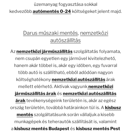
üzemanyag fogyasztása sokkal
kedvezőbb
autómentés 0-24
költségeket jelent majd.
Darus műszaki mentés
,
nemzetközi
autószállítás
Az
nemzetközi járműszállítás
szolgáltatás folyamata,
nem csupán egyetlen egy járművel kivitelezhető,
hanem akár többel is, akár egy időben, egy fuvarral
több autó is szállítható, ebből adódóan nagyon
költséghatékony
nemzetközi autószállítás
árak
mellett elérhető. Aktívak vagyunk
nemzetközi
járműszállítás árak
és
nemzetközi autószállítás
árak
tevékenységeink területén is, akár az egész
ország területén, továbbá határainkon túl is. A
kisbusz
mentés
szolgáltatásunk során vállaljuk a kisebb
munkagépek és teherautók szállítását is, valamint
a
kisbusz mentés Budapest
és
kisbusz mentés Pest