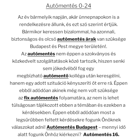
Autómentés 0-24
Az év bármelyik napján, akár ünnepnapokon is a
rendelkezésre állunk, és ezt szó szerint értjük.
Bármikor keressen bizalommal, ha azonnali,
biztonságos és olcsó
autómentés árak
van szüksége
Budapest és Pest megye területén!.
Az
autómentés
nem éppen a szokványos és
közkedvelt szolgáltatások közé tartozik, hiszen senki
sem jókedvéből fog egy
megbízható
autómentő
kolléga után keresgélni,
hanem egy adott szituáció kényszeríti őt erre rá. Éppen
ebből adódóan akinek még nem volt szüksége
az
fix
autómentés
folyamatára, az nem is lehet
túlságosan tájékozott ebben a témában és ezekben a
kérdésekben. Éppen ebből adódóan most a
legsűrűbben feltett kérdésekre fogunk Önöknek
válaszokat adni!
Autómentés
Budapest
– mennyi idő
alatt fogunk Önhöz kiérkezni?
Autómentés 16.