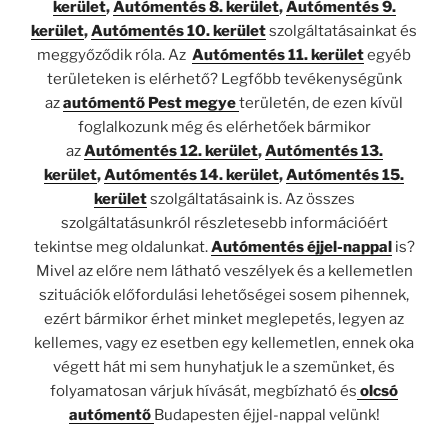
kerület
,
Autómentés 8. kerület
,
Autómentés 9.
kerület
,
Autómentés 10. kerület
szolgáltatásainkat és
meggyőződik róla. Az
Autómentés 11. kerület
egyéb
területeken is elérhető? Legfőbb tevékenységünk
az
autómentő Pest megye
területén, de ezen kívül
foglalkozunk még és elérhetőek bármikor
az
Autómentés 12. kerület
,
Autómentés 13.
kerület
,
Autómentés 14. kerület
,
Autómentés 15.
kerület
szolgáltatásaink is. Az összes
szolgáltatásunkról részletesebb információért
tekintse meg oldalunkat.
Autómentés éjjel-nappal
is?
Mivel az előre nem látható veszélyek és a kellemetlen
szituációk előfordulási lehetőségei sosem pihennek,
ezért bármikor érhet minket meglepetés, legyen az
kellemes, vagy ez esetben egy kellemetlen, ennek oka
végett hát mi sem hunyhatjuk le a szemünket, és
folyamatosan várjuk hívását, megbízható és
olcsó
autómentő
Budapesten éjjel-nappal velünk!