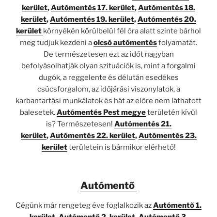
kerület
,
Autómentés 17. kerület
,
Autómentés 18.
kerület
,
Autómentés 19. kerület
,
Autómentés 20.
kerület
környékén körülbelül fél óra alatt szinte bárhol
meg tudjuk kezdeni a
olcsó autómentés
folyamatát.
De természetesen ezt az időt nagyban
befolyásolhatják olyan szituációk is, mint a forgalmi
dugók, a reggelente és délután esedékes
csúcsforgalom, az időjárási viszonylatok, a
karbantartási munkálatok és hát az előre nem láthatott
balesetek.
Autómentés Pest megye
területén kívűl
is? Természetesen!
Autómentés 21.
kerület
,
Autómentés 22. kerület
,
Autómentés 23.
kerület
területein is bármikor elérhető!
Autómentő
Cégünk már rengeteg éve foglalkozik az
Autómentő 1.
kerület
,
Autómentő 2. kerület
,
Autómentő 3.