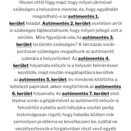
Hiszen ettől függ majd, hogy milyen járművel
szükséges a helyszínre mennie, és, hogy egyáltalán
megoldható-e az
autómentés 1.
kerület
feladat.
Autómentés 2. kerület
esetében arról
is szükséges tájékoztatnunk, hogy milyen jellegű volt a
sérülés. Mire figyeljünk oda, ha
autómentés 3.
kerület
területén szükséges? A tárcsázás során
pontosan szükséges megadnunk az autómentő
számára a helyzetünket. Az
autómentés 4.
kerület
folyamata először is a helyszín felméréssel
kezdődik, majd miután megállapításra kerültek
az
autómentés 5. kerület
, és mindenki kitöltötte a
kötelező papírokat, akkor megtörténik az
autómentés
6. kerület
folyamata. Az
autómentés 7. kerület
első
lépése során a gépjárművet az autómentő először is
felcsörlőzi a platós autó hátuljára, ezután pedig
biztonságosan rögzíti, hogy haladás közben már
semmilyen probléma se következzen be, ezáltal ne
veszélyeztessük a forgalomban részt vevő egyéb