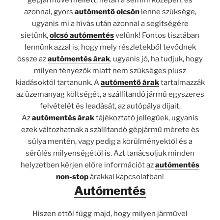
gépjárműve mellett, netán a semmi közepén, és
azonnal, gyors
autómentő olcsón
lenne szüksége,
ugyanis mi a hívás után azonnal a segítségére
sietünk,
olcsó autómentés
velünk! Fontos tisztában
lennünk azzal is, hogy mely részletekből tevődnek
össze az
autómentés árak
, ugyanis jó, ha tudjuk, hogy
milyen tényezők miatt nem szükséges plusz
kiadásoktól tartanunk. A
autómentő árak
tartalmazzák
az üzemanyag költségét, a szállítandó jármű egyszeres
felvételét és leadását, az autópálya díjait.
Az
autómentés árak
tájékoztató jellegűek, ugyanis
ezek változhatnak a szállítandó gépjármű mérete és
súlya mentén, vagy pedig a körülményektől és a
sérülés milyenségétől is. Azt tanácsoljuk minden
helyzetben kérjen előre információt az
autómentés
non-stop
árakkal kapcsolatban!
Autómentés
Hiszen ettől függ majd, hogy milyen járművel