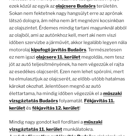
ezek közül az egyik az
olajcsere Budaörs
területén.
Sokan nem fektetnek nagy hangsúlyt erre az aprónak
látszó dologra, ám néha nem árt megnézni kocsinkban
az olajszintet. Érdemes mindig tartani magunknál abból
az olajból, ami az autónkhoz kell, mert aki nem viszi
időben szervizbe a járművét, akkor legalább legyen nála
motorolaj
kipufogó javítás Budaörs
. Természetesen
ez nem igazi
olajcsere 11. kerület
megoldás, nem tesz
jót az autó teljesítményének, ha nem végezzük el rajta
az esedékes olajcserét. Ezen nem lehet spórolni, mert
ha elmulasztjuk az olajcserét, az előbb-utóbb hatalmas
károkat okozhat. Jelentősen megnő az autó
élettartama, ha mindig időben végezzük el a
műszaki
vizsgáztatás Budaörs
folyamatát.
Fékjavítás 11.
kerület
és
fékjavítás 12. kerület
!
Mindig nagy gondot kell fordítani a
műszaki
vizsgáztatás 11. kerület
munkálatokra.