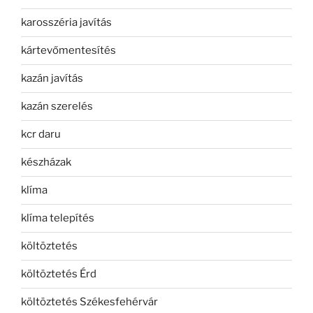
karosszéria javítás
kártevőmentesítés
kazán javítás
kazán szerelés
kcr daru
készházak
klíma
klíma telepítés
költöztetés
költöztetés Érd
költöztetés Székesfehérvár