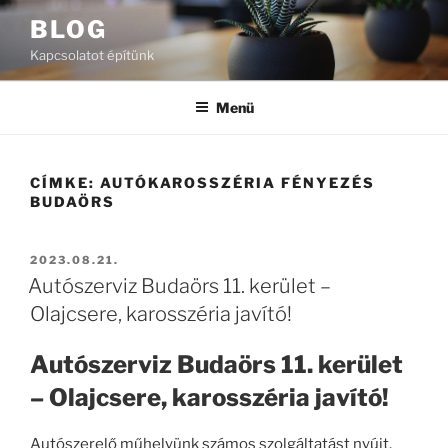
Tartalomhoz
BLOG
Kapcsolatot építünk
Menü
CÍMKE:
AUTÓKAROSSZÉRIA FÉNYEZÉS
BUDAÖRS
BEKÜLDVE:
2023.08.21.
Autószerviz Budaörs 11. kerület –
Olajcsere, karosszéria javító!
Autószerviz Budaörs 11. kerület
– Olajcsere, karosszéria javító!
Autószerelő műhelyünk számos szolgáltatást nyújt,