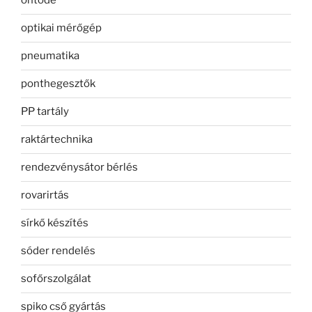
öntöde
optikai mérőgép
pneumatika
ponthegesztők
PP tartály
raktártechnika
rendezvénysátor bérlés
rovarirtás
sírkő készítés
sóder rendelés
sofőrszolgálat
spiko cső gyártás