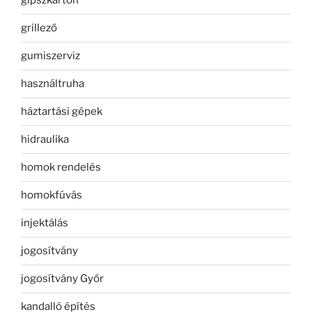
gipszkarton
grillező
gumiszerviz
használtruha
háztartási gépek
hidraulika
homok rendelés
homokfúvás
injektálás
jogosítvány
jogosítvány Győr
kandalló építés