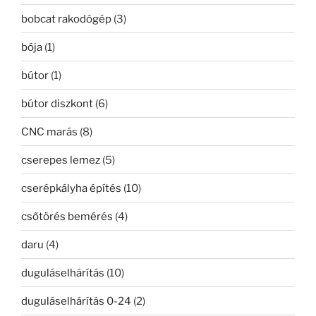
bobcat rakodógép
(3)
bója
(1)
bútor
(1)
bútor diszkont
(6)
CNC marás
(8)
cserepes lemez
(5)
cserépkályha építés
(10)
csőtörés bemérés
(4)
daru
(4)
duguláselhárítás
(10)
duguláselhárítás 0-24
(2)