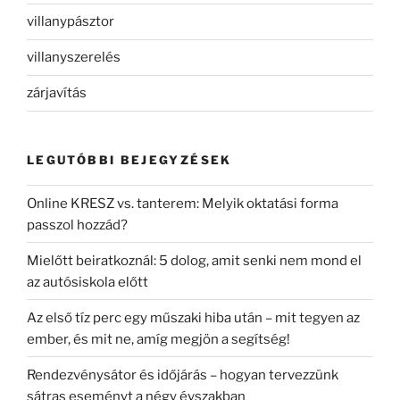
villanypásztor
villanyszerelés
zárjavítás
LEGUTÓBBI BEJEGYZÉSEK
Online KRESZ vs. tanterem: Melyik oktatási forma
passzol hozzád?
Mielőtt beiratkoznál: 5 dolog, amit senki nem mond el
az autósiskola előtt
Az első tíz perc egy műszaki hiba után – mit tegyen az
ember, és mit ne, amíg megjön a segítség!
Rendezvénysátor és időjárás – hogyan tervezzünk
sátras eseményt a négy évszakban