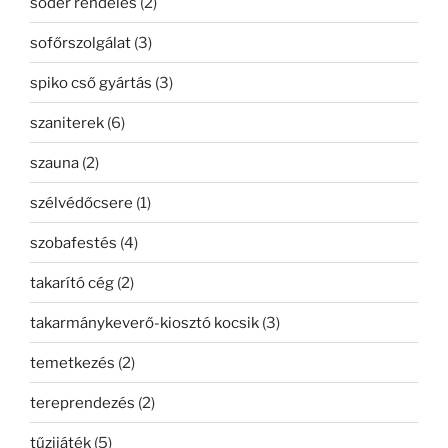
sóder rendelés
(2)
sofőrszolgálat
(3)
spiko cső gyártás
(3)
szaniterek
(6)
szauna
(2)
szélvédőcsere
(1)
szobafestés
(4)
takarító cég
(2)
takarmánykeverő-kiosztó kocsik
(3)
temetkezés
(2)
tereprendezés
(2)
tűzijáték
(5)