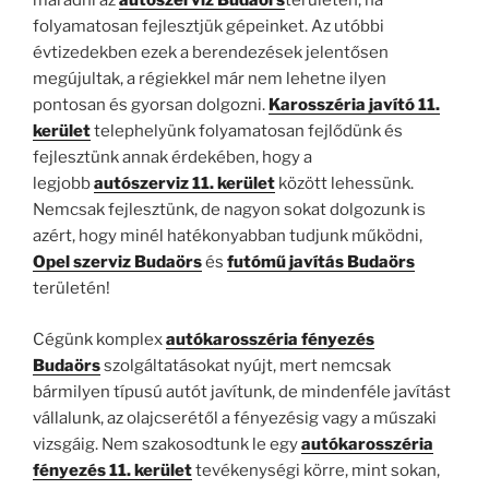
maradni az
autószerviz Budaörs
területén, ha
folyamatosan fejlesztjük gépeinket. Az utóbbi
évtizedekben ezek a berendezések jelentősen
megújultak, a régiekkel már nem lehetne ilyen
pontosan és gyorsan dolgozni.
Karosszéria javító 11.
kerület
telephelyünk folyamatosan fejlődünk és
fejlesztünk annak érdekében, hogy a
legjobb
autószerviz 11. kerület
között lehessünk.
Nemcsak fejlesztünk, de nagyon sokat dolgozunk is
azért, hogy minél hatékonyabban tudjunk működni,
Opel szerviz Budaörs
és
futómű javítás Budaörs
területén!
Cégünk komplex
autókarosszéria fényezés
Budaörs
szolgáltatásokat nyújt, mert nemcsak
bármilyen típusú autót javítunk, de mindenféle javítást
vállalunk, az olajcserétől a fényezésig vagy a műszaki
vizsgáig. Nem szakosodtunk le egy
autókarosszéria
fényezés 11. kerület
tevékenységi körre, mint sokan,