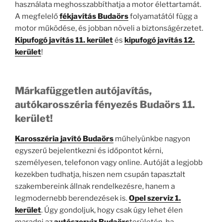
használata meghosszabbíthatja a motor élettartamát.
A megfelelő
fékjavítás Budaörs
folyamatától függ a
motor működése, és jobban növeli a biztonságérzetet.
Kipufogó javítás 11. kerület
és
kipufogó javítás 12.
kerület
!
Márkafüggetlen autójavítás,
autókarosszéria fényezés Budaörs 11.
kerület!
Karosszéria javító Budaörs
műhelyünkbe nagyon
egyszerű bejelentkezni és időpontot kérni,
személyesen, telefonon vagy online. Autóját a legjobb
kezekben tudhatja, hiszen nem csupán tapasztalt
szakembereink állnak rendelkezésre, hanem a
legmodernebb berendezések is.
Opel szerviz 1.
kerület
. Úgy gondoljuk, hogy csak úgy lehet élen