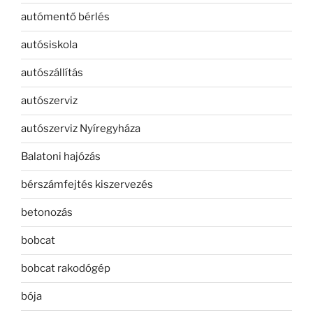
autómentő bérlés
autósiskola
autószállítás
autószerviz
autószerviz Nyíregyháza
Balatoni hajózás
bérszámfejtés kiszervezés
betonozás
bobcat
bobcat rakodógép
bója