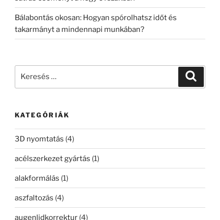
Bálabontás okosan: Hogyan spórolhatsz időt és
takarmányt a mindennapi munkában?
Keresés
Keresé
a
következő
kifejezésre:
KATEGÓRIÁK
3D nyomtatás
(4)
acélszerkezet gyártás
(1)
alakformálás
(1)
aszfaltozás
(4)
augenlidkorrektur
(4)