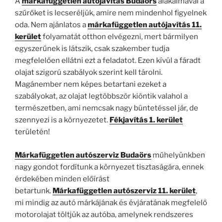
A
márkafüggetlen autójavítás Budaörs
alakalmával a
szűrőket is lecseréljük, amire nem mindenhol figyelnek
oda. Nem ajánlatos a
márkafüggetlen autójavítás 11.
kerület
folyamatát otthon elvégezni, mert bármilyen
egyszerűnek is látszik, csak szakember tudja
megfelelően ellátni ezt a feladatot. Ezen kívül a fáradt
olajat szigorú szabályok szerint kell tárolni.
Magánember nem képes betartani ezeket a
szabályokat, az olajat legtöbbször kiöntik valahol a
természetben, ami nemcsak nagy büntetéssel jár, de
szennyezi is a környezetet.
Fékjavítás 1. kerület
területén!
Márkafüggetlen autószerviz Budaörs
műhelyünkben
nagy gondot fordítunk a környezet tisztaságára, ennek
érdekében minden előírást
betartunk.
Márkafüggetlen autószerviz 11. kerület
,
mi mindig az autó márkájának és évjáratának megfelelő
motorolajat töltjük az autóba, amelynek rendszeres