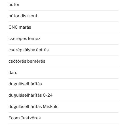
bútor
bútor diszkont
CNC marás
cserepes lemez
cserépkályha építés
csőtörés bemérés
daru
duguláselhárítás
duguláselhárítás 0-24
duguláselhárítás Miskolc
Ecom Testvérek