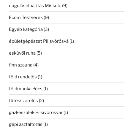
duguláselhárítás Miskolc
(9)
Ecom Testvérek
(9)
Egyéb kategória
(3)
épületgépészet Pilisvörösvá
(1)
esküvői ruha
(5)
finn szauna
(4)
föld rendelés
(1)
földmunka Pécs
(1)
fűtésszerelés
(2)
gázkészülék Pilsivörösvár
(1)
gépi aszfaltozás
(1)