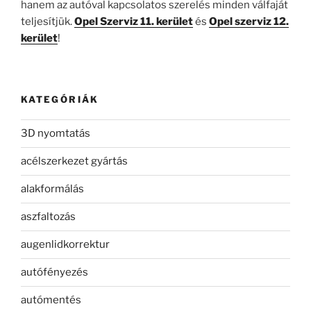
hanem az autóval kapcsolatos szerelés minden válfaját
teljesítjük.
Opel Szerviz 11. kerület
és
Opel szerviz 12.
kerület
!
KATEGÓRIÁK
3D nyomtatás
acélszerkezet gyártás
alakformálás
aszfaltozás
augenlidkorrektur
autófényezés
autómentés