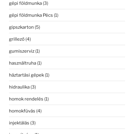
gépi földmunka
(3)
gépi földmunka Pécs
(1)
gipszkarton
(5)
grillező
(4)
gumiszerviz
(1)
használtruha
(1)
háztartási gépek
(1)
hidraulika
(3)
homok rendelés
(1)
homokfúvás
(4)
injektálás
(3)