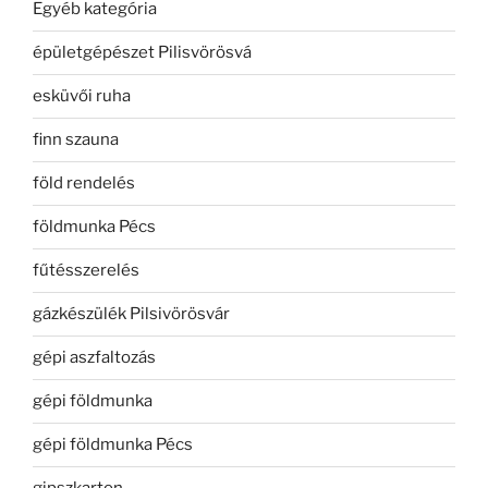
Egyéb kategória
épületgépészet Pilisvörösvá
esküvői ruha
finn szauna
föld rendelés
földmunka Pécs
fűtésszerelés
gázkészülék Pilsivörösvár
gépi aszfaltozás
gépi földmunka
gépi földmunka Pécs