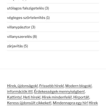
utólagos falszigetelés
(3)
végleges szőrtelenítés
(1)
villanypásztor
(3)
villanyszerelés
(8)
zárjavítás
(5)
Hírek, újdonságok!
,
Frissebb hírek!
,
Modern blogok!
,
információk itt!
,
Érdekességek mennyiségben!
,
Kattints!
,
Heti hírek!
,
Hírek mindenfelé!
,
Hírportál!
,
Keress újdonsült cikkeket!
,
Mindennapra egy hír!
Hírek