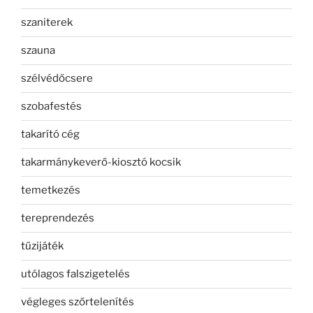
szaniterek
szauna
szélvédőcsere
szobafestés
takarító cég
takarmánykeverő-kiosztó kocsik
temetkezés
tereprendezés
tűzijáték
utólagos falszigetelés
végleges szőrtelenítés