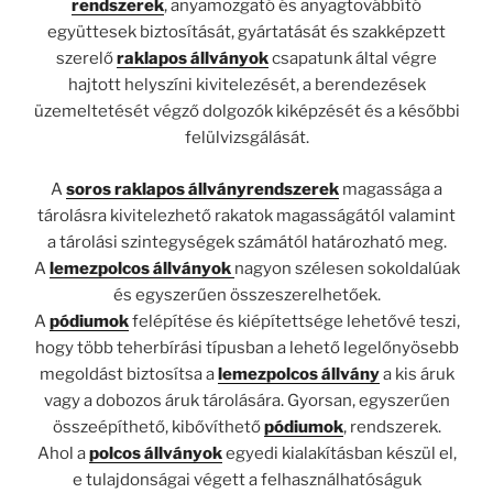
rendszerek
, anyamozgató és anyagtovábbító
együttesek biztosítását, gyártatását és szakképzett
szerelő
raklapos állványok
csapatunk által végre
hajtott helyszíni kivitelezését, a berendezések
üzemeltetését végző dolgozók kiképzését és a későbbi
felülvizsgálását.
A
soros raklapos állványrendszerek
magassága a
tárolásra kivitelezhető rakatok magasságától valamint
a tárolási szintegységek számától határozható meg.
A
lemezpolcos állványok
nagyon szélesen sokoldalúak
és egyszerűen összeszerelhetőek.
A
pódiumok
felépítése és kiépítettsége lehetővé teszi,
hogy több teherbírási típusban a lehető legelőnyösebb
megoldást biztosítsa a
lemezpolcos állvány
a kis áruk
vagy a dobozos áruk tárolására. Gyorsan, egyszerűen
összeépíthető, kibővíthető
pódiumok
, rendszerek.
Ahol a
polcos állványok
egyedi kialakításban készül el,
e tulajdonságai végett a felhasználhatóságuk