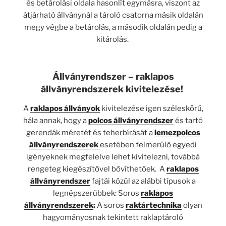
és betárolási oldala hasonlít egymásra, viszont az
átjárható állványnál a tároló csatorna másik oldalán
megy végbe a betárolás, a második oldalán pedig a
kitárolás.
Állványrendszer – raklapos
állványrendszerek kivitelezése!
A
raklapos állványok
kivitelezése igen széleskörű,
hála annak, hogy a
polcos állványrendszer
és tartó
gerendák méretét és teherbírását a
lemezpolcos
állványrendszerek
esetében felmerülő egyedi
igényeknek megfelelve lehet kivitelezni, továbbá
rengeteg kiegészítővel bővíthetőek.
A
raklapos
állványrendszer
fajtái közül az alábbi típusok a
legnépszerűbbek: Soros
raklapos
állványrendszerek
:
A soros
raktártechnika
olyan
hagyományosnak tekintett raklaptároló