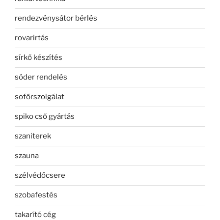
rendezvénysátor bérlés
rovarirtás
sírkő készítés
sóder rendelés
sofőrszolgálat
spiko cső gyártás
szaniterek
szauna
szélvédőcsere
szobafestés
takarító cég