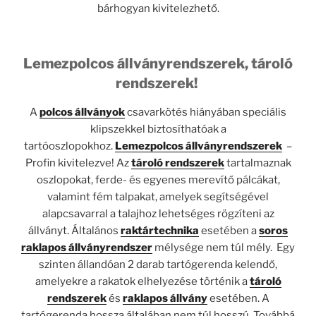
bárhogyan kivitelezhető.
Lemezpolcos állványrendszerek, tároló
rendszerek!
A
polcos állványok
csavarkötés hiányában speciális
klipszekkel biztosíthatóak a
tartóoszlopokhoz.
Lemezpolcos állványrendszerek
–
Profin kivitelezve! Az
tároló rendszerek
tartalmaznak
oszlopokat, ferde- és egyenes merevítő pálcákat,
valamint fém talpakat, amelyek segítségével
alapcsavarral a talajhoz lehetséges rögzíteni az
állványt. Általános
raktártechnika
esetében a
soros
raklapos állványrendszer
mélysége nem túl mély. Egy
szinten állandóan 2 darab tartógerenda kelendő,
amelyekre a rakatok elhelyezése történik a
tároló
rendszerek
és
raklapos állvány
esetében. A
tartógerenda hossza általában nem túl hosszú. Továbbá