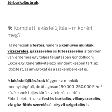
térburkolás árak
.
🛠️ Komplett lakásfelújítás – mikor éri
meg?
Ha nemcsak a
festés
, hanem a
kőműves munkák
,
vízszerelés
,
gázszerelés
és
fűtésszerelés
is tervben
van, érdemes egy teljes felújításban gondolkodni.
Ekkor egy generálkivitelező mindent kézben tart: az
időzítést, az anyagokat és a szakembereket is.
A
lakásfelújítás árak
függnek a munkák
mennyiségétől, de átlagosan 150.000–250.000 Ft/m²
közé esnek teljes körű kivitelezés esetén.
Ebbe beletartozik a
festés
,
burkolás
,
villanyszerelés
,
víz-gáz-fűtés szerelés
és
dryvit szigetelés
is.