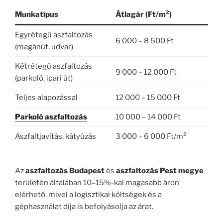
Munkatípus
Átlagár (Ft/m²)
Egyrétegű aszfaltozás
6 000 – 8 500 Ft
(magánút, udvar)
Kétrétegű aszfaltozás
9 000 – 12 000 Ft
(parkoló, ipari út)
Teljes alapozással
12 000 – 15 000 Ft
Parkoló aszfaltozás
10 000 – 14 000 Ft
Aszfaltjavítás, kátyúzás
3 000 – 6 000 Ft/m²
Az
aszfaltozás Budapest
és
aszfaltozás Pest megye
területén általában 10–15%-kal magasabb áron
elérhető, mivel a logisztikai költségek és a
géphasználat díja is befolyásolja az árat.