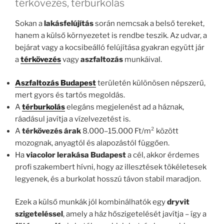
térkövezés, térburkolás
Sokan a
lakásfelújítás
során nemcsak a belső tereket,
hanem a külső környezetet is rendbe teszik. Az udvar, a
bejárat vagy a kocsibeálló felújítása gyakran együtt jár
a
térkövezés
vagy
aszfaltozás
munkáival.
Aszfaltozás Budapest
területén különösen népszerű,
mert gyors és tartós megoldás.
A
térburkolás
elegáns megjelenést ad a háznak,
ráadásul javítja a vízelvezetést is.
A
térkövezés árak
8.000–15.000 Ft/m² között
mozognak, anyagtól és alapozástól függően.
Ha
viacolor lerakása Budapest
a cél, akkor érdemes
profi szakembert hívni, hogy az illesztések tökéletesek
legyenek, és a burkolat hosszú távon stabil maradjon.
Ezek a külső munkák jól kombinálhatók egy
dryvit
szigeteléssel
, amely a ház hőszigetelését javítja – így a