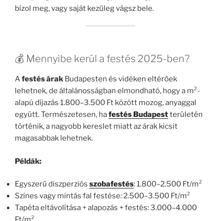
bízol meg, vagy saját kezűleg vágsz bele.
💰 Mennyibe kerül a festés 2025-ben?
A
festés árak
Budapesten és vidéken eltérőek
lehetnek, de általánosságban elmondható, hogy a m²-
alapú díjazás 1.800–3.500 Ft között mozog, anyaggal
együtt. Természetesen, ha
festés Budapest
területén
történik, a nagyobb kereslet miatt az árak kicsit
magasabbak lehetnek.
Példák:
Egyszerű diszperziós
szobafestés
: 1.800–2.500 Ft/m²
Színes vagy mintás fal festése: 2.500–3.500 Ft/m²
Tapéta eltávolítása + alapozás + festés: 3.000–4.000
Ft/m²