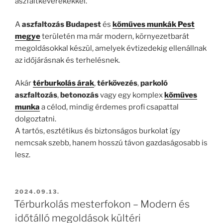
aszfaltkeverékekkel.
A
aszfaltozás Budapest
és
kőműves munkák Pest
megye
területén ma már modern, környezetbarát
megoldásokkal készül, amelyek évtizedekig ellenállnak
az időjárásnak és terhelésnek.
Akár
térburkolás árak
,
térkövezés
,
parkoló
aszfaltozás
,
betonozás
vagy egy komplex
kőműves
munka
a célod, mindig érdemes profi csapattal
dolgoztatni.
A tartós, esztétikus és biztonságos burkolat így
nemcsak szebb, hanem hosszú távon gazdaságosabb is
lesz.
BEKÜLDVE:
2024.09.13.
Térburkolás mesterfokon – Modern és
időtálló megoldások kültéri