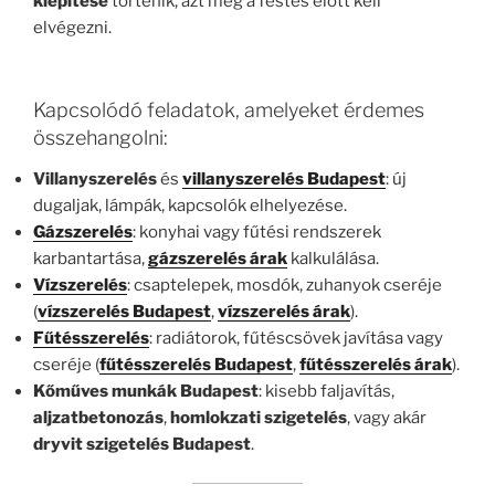
kiépítése
történik, azt még a festés előtt kell
elvégezni.
Kapcsolódó feladatok, amelyeket érdemes
összehangolni:
Villanyszerelés
és
villanyszerelés Budapest
: új
dugaljak, lámpák, kapcsolók elhelyezése.
Gázszerelés
: konyhai vagy fűtési rendszerek
karbantartása,
gázszerelés árak
kalkulálása.
Vízszerelés
: csaptelepek, mosdók, zuhanyok cseréje
(
vízszerelés Budapest
,
vízszerelés árak
).
Fűtésszerelés
: radiátorok, fűtéscsövek javítása vagy
cseréje (
fűtésszerelés Budapest
,
fűtésszerelés árak
).
Kőműves munkák Budapest
: kisebb faljavítás,
aljzatbetonozás
,
homlokzati szigetelés
, vagy akár
dryvit szigetelés Budapest
.