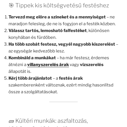
🎯 Tippek kis költségvetésű festéshez
Tervezd meg előre a színeket és a mennyiséget
– ne
maradjon felesleg, de ne is fogyjon el a festék közben.
Válassz tartós, lemosható falfestéket
, különösen
konyhában és fürdőben.
Ha több szobát festesz, vegyél nagyobb kiszerelést
–
az egységár kedvezőbb lesz.
Kombináld a munkákat
– ha már festesz, érdemes
átnézni a
villanyszerelés árak
vagy
vízszerelés
állapotát is.
Kérj több árajánlatot
– a
festés árak
szakemberenként változnak, ezért mindig hasonlítsd
össze a szolgáltatásokat.
🧱 Kültéri munkák: aszfaltozás,