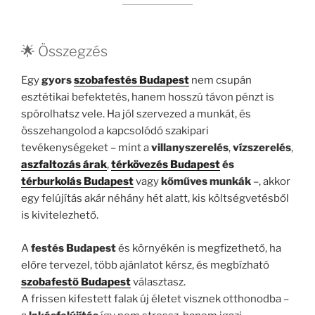
🌟 Összegzés
Egy
gyors
szobafestés Budapest
nem csupán
esztétikai befektetés, hanem hosszú távon pénzt is
spórolhatsz vele. Ha jól szervezed a munkát, és
összehangolod a kapcsolódó szakipari
tevékenységeket – mint a
villanyszerelés
,
vízszerelés
,
aszfaltozás árak
,
térkövezés Budapest
és
térburkolás Budapest
vagy
kőműves munkák
–, akkor
egy felújítás akár néhány hét alatt, kis költségvetésből
is kivitelezhető.
A
festés Budapest
és környékén is megfizethető, ha
előre tervezel, több ajánlatot kérsz, és megbízható
szobafestő Budapest
választasz.
A frissen kifestett falak új életet visznek otthonodba –