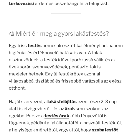
térkövezés
) érdemes összehangolni a felújítást.
🎨 Miért éri meg a gyors lakásfestés?
Egy friss
festés
nemcsak esztétikai élményt ad, hanem
higiéniai és értéknövelő hatása is van. A falak
elszíneződnek, a festék idővel porózussá válik, és az
évek során szennyeződések, penészfoltok is
megjelenhetnek. Egy új festékréteg azonnal
világosabbá, tisztábbá és frissebbé varázsolja az egész
otthont.
Ha jól szervezed, a
lakásfelújítás
ezen része 2-3 nap
alatt is elvégezhető – és az
árak
sem szöknek az
egekbe. Persze a
festés árak
több tényezőtől is
függenek, például a fal állapotától, a használt festéktől,
a helyiségek méretétől, vagy attól, hogy
szobafestőt