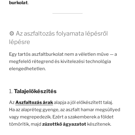
burkolat
.
⚙️ Az aszfaltozás folyamata lépésről
lépésre
Egy tartós aszfaltburkolat nem a véletlen műve — a
megfelelő rétegrend és kivitelezési technológia
elengedhetetlen.
1.
Talajelőkészítés
Az
Aszfaltozás árak
alapja a jól előkészített talaj.
Ha az alapréteg gyenge, az aszfalt hamar megsüllyed
vagy megrepedezik. Ezért a szakemberek a földet
tömörítik, majd
zúzottkő ágyazatot
készítenek.