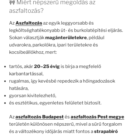
🚧 Miért népszerű megoldás az
aszfaltozás?
Az
Aszfaltozás
az egyik leggyorsabb és
legköltséghatékonyabb út- és burkolatépítési eljárás.
Sokan választják
magánterületekre
, például
udvarokra, parkolókra, ipari területekre és
kocsibeállókhoz, mert:
tartós, akár
20–25 évig
is bírja a megfelelő
karbantartással,
rugalmas, így kevésbé repedezik a hőingadozások
hatására,
gyorsan kivitelezhető,
és esztétikus, egyenletes felületet biztosít.
Az
aszfaltozás Budapest
és
aszfaltozás Pest megye
területén különösen népszerű, mivel a sűrű forgalom
és a változékony időjárás miatt fontos a
strapabíró