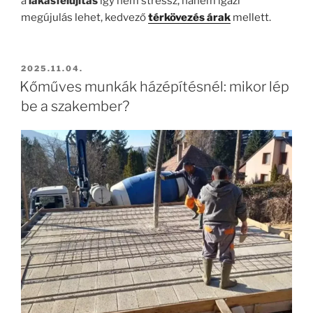
a
lakásfelújítás
így nem stressz, hanem igazi
megújulás lehet, kedvező
térkövezés árak
mellett.
BEKÜLDVE:
2025.11.04.
Kőműves munkák házépítésnél: mikor lép
be a szakember?