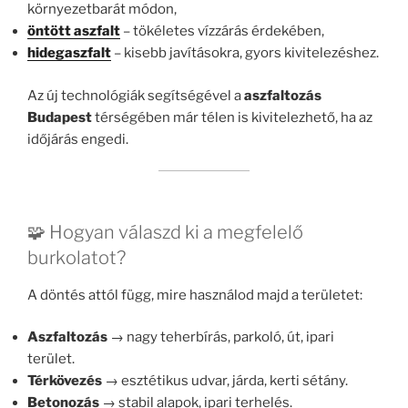
környezetbarát módon,
öntött aszfalt
– tökéletes vízzárás érdekében,
hidegaszfalt
– kisebb javításokra, gyors kivitelezéshez.
Az új technológiák segítségével a
aszfaltozás
Budapest
térségében már télen is kivitelezhető, ha az
időjárás engedi.
🧩 Hogyan válaszd ki a megfelelő
burkolatot?
A döntés attól függ, mire használod majd a területet:
Aszfaltozás
→ nagy teherbírás, parkoló, út, ipari
terület.
Térkövezés
→ esztétikus udvar, járda, kerti sétány.
Betonozás
→ stabil alapok, ipari terhelés.