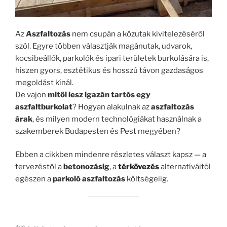
Az
Aszfaltozás
nem csupán a közutak kivitelezéséről
szól. Egyre többen választják magánutak, udvarok,
kocsibeállók, parkolók és ipari területek burkolására is,
hiszen gyors, esztétikus és hosszú távon gazdaságos
megoldást kínál.
De vajon
mitől lesz igazán tartós egy
aszfaltburkolat
? Hogyan alakulnak az
aszfaltozás
árak
, és milyen modern technológiákat használnak a
szakemberek Budapesten és Pest megyében?
Ebben a cikkben mindenre részletes választ kapsz — a
tervezéstől a
betonozásig
, a
térkövezés
alternatíváitól
egészen a
parkoló aszfaltozás
költségeiig.