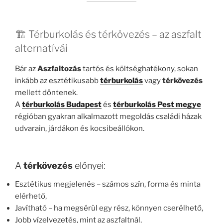
🏗️ Térburkolás és térkövezés – az aszfalt
alternatívái
Bár az
Aszfaltozás
tartós és költséghatékony, sokan
inkább az esztétikusabb
térburkolás
vagy
térkövezés
mellett döntenek.
A
térburkolás Budapest
és
térburkolás Pest megye
régióban gyakran alkalmazott megoldás családi házak
udvarain, járdákon és kocsibeállókon.
A
térkövezés
előnyei:
Esztétikus megjelenés – számos szín, forma és minta
elérhető,
Javítható – ha megsérül egy rész, könnyen cserélhető,
Jobb vízelvezetés, mint az aszfaltnál,