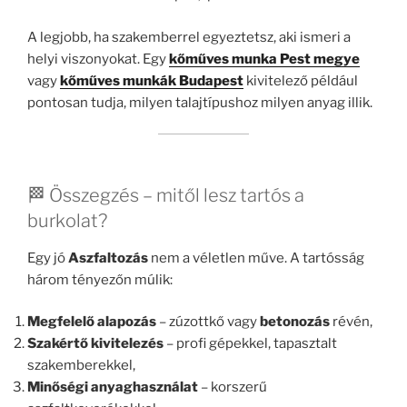
A legjobb, ha szakemberrel egyeztetsz, aki ismeri a
helyi viszonyokat. Egy
kőműves munka Pest megye
vagy
kőműves munkák Budapest
kivitelező például
pontosan tudja, milyen talajtípushoz milyen anyag illik.
🏁 Összegzés – mitől lesz tartós a
burkolat?
Egy jó
Aszfaltozás
nem a véletlen műve. A tartósság
három tényezőn múlik:
Megfelelő alapozás
– zúzottkő vagy
betonozás
révén,
Szakértő kivitelezés
– profi gépekkel, tapasztalt
szakemberekkel,
Minőségi anyaghasználat
– korszerű