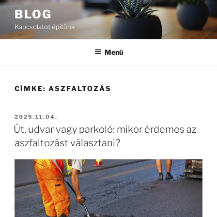
Tartalomhoz
BLOG
Kapcsolatot építünk
Menü
CÍMKE:
ASZFALTOZÁS
BEKÜLDVE:
2025.11.04.
Út, udvar vagy parkoló: mikor érdemes az
aszfaltozást választani?