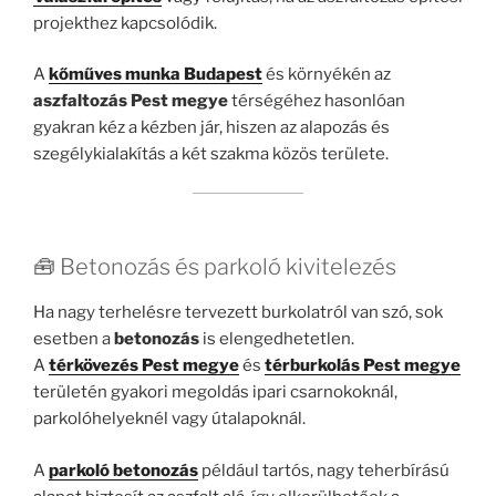
projekthez kapcsolódik.
A
kőműves munka Budapest
és környékén az
aszfaltozás Pest megye
térségéhez hasonlóan
gyakran kéz a kézben jár, hiszen az alapozás és
szegélykialakítás a két szakma közös területe.
🧰 Betonozás és parkoló kivitelezés
Ha nagy terhelésre tervezett burkolatról van szó, sok
esetben a
betonozás
is elengedhetetlen.
A
térkövezés Pest megye
és
térburkolás Pest megye
területén gyakori megoldás ipari csarnokoknál,
parkolóhelyeknél vagy útalapoknál.
A
parkoló betonozás
például tartós, nagy teherbírású