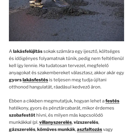
A
lakásfelújítás
sokak számára egy ijesztő, költséges
és időigényes folyamatnak tűnik, pedig nem feltétlenül
kell így lennie. Ha tudatosan tervezel, megfelelő
anyagokat és szakembereket választasz, akkor akár egy
gyors
lakásfestés
is teljesen meg tudja újítani
otthonod hangulatát, ráadásul kedvező áron.
Ebben a cikkben megmutatjuk, hogyan lehet a
festés
hatékony, gyors és pénztárcabarát, mikor érdemes
szobafestőt
hívni, és milyen más kapcsolódó
munkákkal (pl.
villanyszerelés
,
vízszerelés
,
gázszerelés
,
kőműves munkák
,
aszfaltozás
vagy