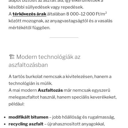
alapot biztosít az aszfalt alá, így elkerülhetőek a
későbbi süllyedések vagy repedések.
A
térkövezés árak
általában 8 000–12 000 Ft/m²
között mozognak, az anyagvastagságtól és a vasalás
mértékétől függően.
🏗️ Modern technológiák az
aszfaltozásban
A tartós burkolat nemcsak a kivitelezésen, hanem a
technológián is múlik.
A mai modern
Aszfaltozás
már nemcsak egyszerű
melegaszfaltot használ, hanem speciális keverékeket,
például:
modifikált bitumen
– jobb hőállóság és rugalmasság,
recycling aszfalt
– újrahasznosított anyagokkal,