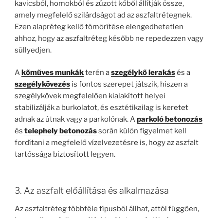
kavicsból, homokból és zúzott kőből állítják össze,
amely megfelelő szilárdságot ad az aszfaltrétegnek.
Ezen alapréteg kellő tömörítése elengedhetetlen
ahhoz, hogy az aszfaltréteg később ne repedezzen vagy
süllyedjen.
A
kőműves munkák
terén a
szegélykő lerakás
és a
szegélykövezés
is fontos szerepet játszik, hiszen a
szegélykövek megfelelően kialakított helyei
stabilizálják a burkolatot, és esztétikailag is keretet
adnak az útnak vagy a parkolónak. A
parkoló betonozás
és
telephely betonozás
során külön figyelmet kell
fordítani a megfelelő vízelvezetésre is, hogy az aszfalt
tartóssága biztosított legyen.
3. Az aszfalt előállítása és alkalmazása
Az aszfaltréteg többféle típusból állhat, attól függően,