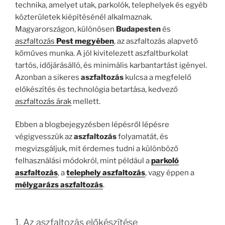
technika, amelyet utak, parkolók, telephelyek és egyéb
közterületek kiépítésénél alkalmaznak.
Magyarországon, különösen
Budapesten
és
aszfaltozás
Pest megyében
, az aszfaltozás alapvető
kőműves munka. A jól kivitelezett aszfaltburkolat
tartós, időjárásálló, és minimális karbantartást igényel.
Azonban a sikeres
aszfaltozás
kulcsa a megfelelő
előkészítés és technológia betartása, kedvező
aszfaltozás árak
mellett.
Ebben a blogbejegyzésben lépésről lépésre
végigvesszük az
aszfaltozás
folyamatát, és
megvizsgáljuk, mit érdemes tudni a különböző
felhasználási módokról, mint például a
parkoló
aszfaltozás
, a
telephely aszfaltozás
, vagy éppen a
mélygarázs aszfaltozás
.
1. Az aszfaltozás előkészítése