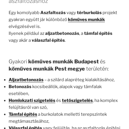
aszfaltozáshoz
Egy komolyabb
Aszfaltozás
vagy
térburkolás
projekt
gyakran együtt jár különböző
kőműves munkák
elvégzésével is.
Ilyenek például az
aljzatbetonozás
, a
támfal építés
vagy akár a
válaszfal építés
.
Gyakori
kőműves munkák Budapest
és
kőműves munkák Pest megye
területén:
Aljzatbetonozás
– a szilárd alapréteg kialakításához,
Betonozás
kocsibeállók, alapok vagy támfalak
esetében,
Homlokzati szigetelés
és
tetőszigetelés
, ha komplex
felújításról van szó,
Támfal építés
a burkolatok melletti terepszintek
megtámasztásához,
Válaszfal építés
vagy felújítás, ha az aszfaltozás építési