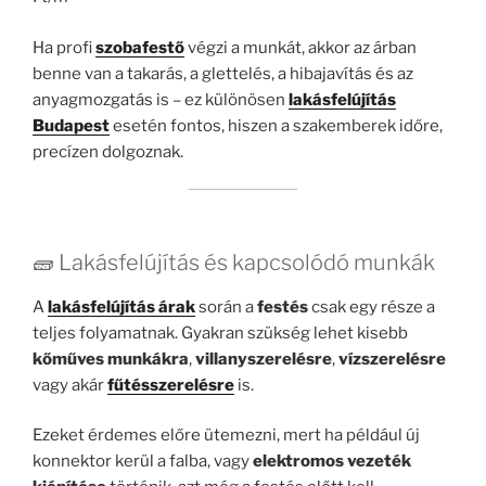
Ha profi
szobafestő
végzi a munkát, akkor az árban
benne van a takarás, a glettelés, a hibajavítás és az
anyagmozgatás is – ez különösen
lakásfelújítás
Budapest
esetén fontos, hiszen a szakemberek időre,
precízen dolgoznak.
🧱 Lakásfelújítás és kapcsolódó munkák
A
lakásfelújítás árak
során a
festés
csak egy része a
teljes folyamatnak. Gyakran szükség lehet kisebb
kőműves munkákra
,
villanyszerelésre
,
vízszerelésre
vagy akár
fűtésszerelésre
is.
Ezeket érdemes előre ütemezni, mert ha például új
konnektor kerül a falba, vagy
elektromos vezeték