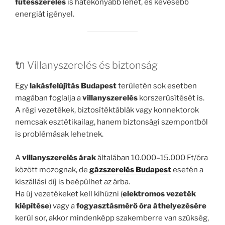
fűtésszerelés
is hatékonyabb lehet, és kevesebb
energiát igényel.
🔌 Villanyszerelés és biztonság
Egy
lakásfelújítás Budapest
területén sok esetben
magában foglalja a
villanyszerelés
korszerűsítését is.
A régi vezetékek, biztosítéktáblák vagy konnektorok
nemcsak esztétikailag, hanem biztonsági szempontból
is problémásak lehetnek.
A
villanyszerelés árak
általában 10.000–15.000 Ft/óra
között mozognak, de
gázszerelés Budapest
esetén a
kiszállási díj is beépülhet az árba.
Ha új vezetékeket kell kihúzni (
elektromos vezeték
kiépítése
) vagy a
fogyasztásmérő óra áthelyezésére
kerül sor, akkor mindenképp szakemberre van szükség,