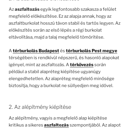
Az
aszfaltozás
egyik legfontosabb szakasza a felület
megfelelő előkészítése. Ez az alapja annak, hogy az
aszfaltburkolat hosszú távon stabil és tartós legyen. Az
előkészítés során az első lépés a régi burkolat
eltávolítása, majd a talaj megfelelő tömörítése.
A
térburkolás Budapest
és
térburkolás Pest megye
térségében is rendkívül népszerű, és hasonló alapokat
igényel, mint az aszfaltozás. A
térkövezés
során
például a stabil alapréteg kiépítése ugyanúgy
elengedhetetlen. Az alapréteg megfelelő minősége
biztosítja, hogy a burkolat ne süllyedjen meg idővel.
2. Az alépítmény kiépítése
Az alépítmény, vagyis a megfelelő alap kiépítése
kritikus a sikeres
aszfaltozás
szempontjából. Az alapot