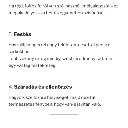
Ha régi, foltos falról van szó, használj mélyalapozót – ez
megakadályozza a festék egyenetlen szívódását.
3.
Festés
Használj hengerrel nagy felületen, ecsettel pedig a
sarkokban.
Több vékony réteg mindig szebb eredményt ad, mint
egy vastag festékréteg.
4.
Száradás és ellenőrzés
Hagyd kiszellőzni a helyiséget, majd nézd át
természetes fényben, hogy van-e javítanivaló.