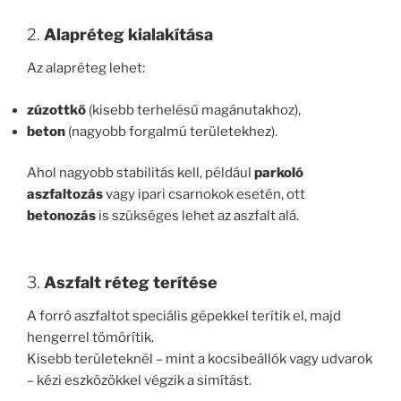
2.
Alapréteg kialakítása
Az alapréteg lehet:
zúzottkő
(kisebb terhelésű magánutakhoz),
beton
(nagyobb forgalmú területekhez).
Ahol nagyobb stabilitás kell, például
parkoló
aszfaltozás
vagy ipari csarnokok esetén, ott
betonozás
is szükséges lehet az aszfalt alá.
3.
Aszfalt réteg terítése
A forró aszfaltot speciális gépekkel terítik el, majd
hengerrel tömörítik.
Kisebb területeknél – mint a kocsibeállók vagy udvarok
– kézi eszközökkel végzik a simítást.