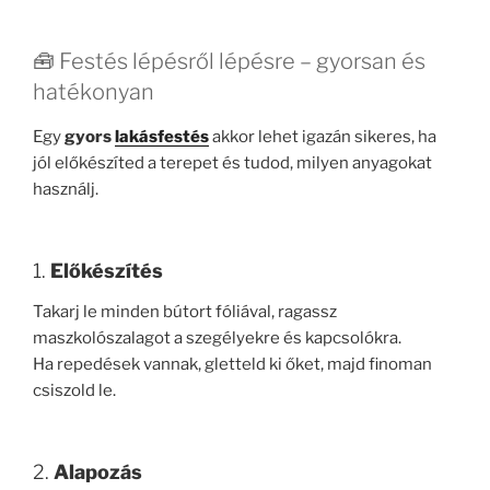
🧰 Festés lépésről lépésre – gyorsan és
hatékonyan
Egy
gyors
lakásfestés
akkor lehet igazán sikeres, ha
jól előkészíted a terepet és tudod, milyen anyagokat
használj.
1.
Előkészítés
Takarj le minden bútort fóliával, ragassz
maszkolószalagot a szegélyekre és kapcsolókra.
Ha repedések vannak, gletteld ki őket, majd finoman
csiszold le.
2.
Alapozás