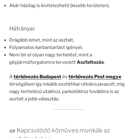
Akár házilag is kivitelezhető (kisebb területen).
Hátrányai:
Drágább lehet, mint az aszfalt,
Folyamatos karbantartást igényel,
Nem bír el olyan nagy terhelést, mint a
gépjárműforgalomra tervezett
Aszfaltozás
.
A
térkövezés Budapest
és
térkövezés Pest megye
térségében így inkább esztétikai célokra javasolt, míg
nagy terhelésű utakhoz, parkolókhoz továbbra is az
aszfalt a jobb választás.
🧱 Kapcsolódó kőműves munkák az