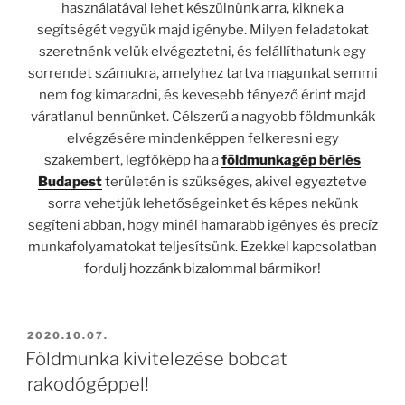
használatával lehet készülnünk arra, kiknek a
segítségét vegyük majd igénybe. Milyen feladatokat
szeretnénk velük elvégeztetni, és felállíthatunk egy
sorrendet számukra, amelyhez tartva magunkat semmi
nem fog kimaradni, és kevesebb tényező érint majd
váratlanul bennünket. Célszerű a nagyobb földmunkák
elvégzésére mindenképpen felkeresni egy
szakembert, legfőképp ha a
földmunkagép bérlés
Budapest
területén is szükséges, akivel egyeztetve
sorra vehetjük lehetőségeinket és képes nekünk
segíteni abban, hogy minél hamarabb igényes és precíz
munkafolyamatokat teljesítsünk. Ezekkel kapcsolatban
fordulj hozzánk bizalommal bármikor!
BEKÜLDVE:
2020.10.07.
Földmunka kivitelezése bobcat
rakodógéppel!