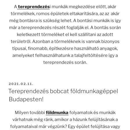
A
tereprendezés
i munkák megkezdése előtt, akár
törmelékek, romos épületek eltakarítására, az az akár
még bontásra is szükség lehet. A bontási munkák is így
már a tereprendezés részét foglalják el. A bontás során
keletkezett törmeléket el kell szállítani az adott
területről. Azonban a törmeléknek is vannak bizonyos
típusai, finomabb, építkezésre használható anyagok,
amelyeket felhasználhatunk a talajfeltöltésére így a
tereprendezés során.
BEKÜLDVE:
2021.02.11.
Tereprendezés bobcat földmunkagéppel
Budapesten!
Milyen további
földmunka
folyamatok és munkák
várhatnak még ránk, amikor a házunk felújításának a
folyamataival már végzünk? Egy épület felújítása vagy