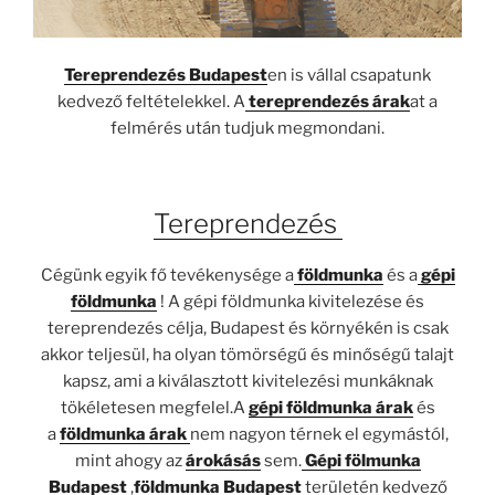
Tereprendezés Budapest
en is vállal csapatunk
kedvező feltételekkel. A
tereprendezés árak
at a
felmérés után tudjuk megmondani.
Tereprendezés
Cégünk egyik fő tevékenysége a
földmunka
és a
gépi
földmunka
! A gépi földmunka kivitelezése és
tereprendezés célja, Budapest és környékén is csak
akkor teljesül, ha olyan tömörségű és minőségű talajt
kapsz, ami a kiválasztott kivitelezési munkáknak
tökéletesen megfelel.A
gépi földmunka árak
és
a
földmunka árak
nem nagyon térnek el egymástól,
mint ahogy az
árokásás
sem.
Gépi fölmunka
Budapest
,
földmunka Budapest
területén kedvező