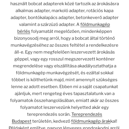
használt bobcat adapterek közé tartozik az árokásásra
alkalmas adapter, markoló adapter, rotációs kapa
adapter, bontókalapács adapter, betonkeverő adapter
valamint a szárzúzó adapter. A
földmunkagép
bérlés
folyamatát megelőzően, mindenképpen
bizonyosodj meg arról, hogy a bobcat által történő
munkavégzéséhez az összes feltétel a rendelkezésre
áll-e. Egy nem megfelelően leszervezett árokásás
géppel, vagy egy rosszul megszervezett konténer
megrendelése vagy elszállítása akadályoztathatja a
földmunkagép munkavégzését, és ezáltal sokkal
többet is költhetünk majd, mint amennyit szükséges
lenne az adott esetben. Ebben mi a saját csapatunkat
ajánljuk, mert rengeteg éves tapasztalatunk van a
folyamatok összehangolásában, emiatt akár az összes
folyamatot leszervezünk helyetted akár egy
tereprendezés során.
Tereprendezés
Budapest
területén, kedvező
földmunkagép árak
kal!
Példaként említve, nagyon lényeges gondoskodni arról,