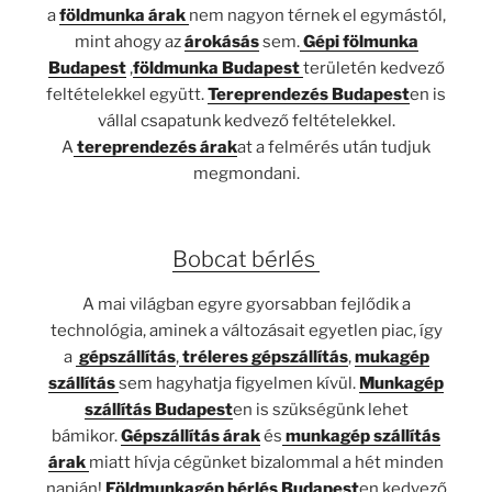
a
földmunka árak
nem nagyon térnek el egymástól,
mint ahogy az
árokásás
sem.
Gépi fölmunka
Budapest
,
földmunka Budapest
területén kedvező
feltételekkel együtt.
Tereprendezés Budapest
en is
vállal csapatunk kedvező feltételekkel.
A
tereprendezés árak
at a felmérés után tudjuk
megmondani.
Bobcat bérlés
A mai világban egyre gyorsabban fejlődik a
technológia, aminek a változásait egyetlen piac, így
a
gépszállítás
,
tréleres gépszállítás
,
mukagép
szállítás
sem hagyhatja figyelmen kívül.
Munkagép
szállítás Budapest
en is szükségünk lehet
bámikor.
Gépszállítás árak
és
munkagép szállítás
árak
miatt hívja cégünket bizalommal a hét minden
napján!
Földmunkagép bérlés Budapest
en kedvező