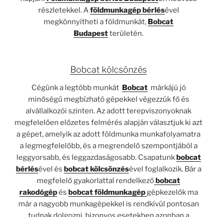
részletekkel. A
földmunkagép bérlés
ével
megkönnyítheti a földmunkát,
Bobcat
Budapest
területén.
Bobcat kölcsönzés
Cégünk a legtöbb munkát
Bobcat
márkájú jó
minőségű megbízható gépekkel végezzük fő és
alvállalkozói szinten. Az adott terepviszonyoknak
megfelelően előzetes felmérés alapján választjuk ki azt
a gépet, amelyik az adott földmunka munkafolyamatra
a legmegfelelőbb, és a megrendelő szempontjából a
leggyorsabb, és leggazdaságosabb. Csapatunk
bobcat
bérlés
ével és
bobcat kölcsönzés
ével foglalkozik. Bár a
megfelelő gyakorlattal rendelkező
bobcat
rakodógép
és
bobcat földmunkagép
gépkezelők ma
már a nagyobb munkagépekkel is rendkívül pontosan
tudnak dolgozni, bizonyos esetekben azonban a