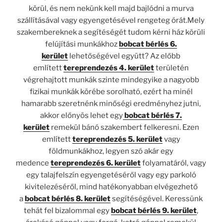
körül, és nem nekünk kell majd bajlódni a murva
szállításával vagy egyengetésével rengeteg órát.Mely
szakembereknek a segítéségét tudom kérni ház körüli
felújítási munkákhoz
bobcat bérlés 6.
kerület
lehetőségével együtt? Az előbb
említett
tereprendezés 4. kerület
területén
végrehajtott munkák szinte mindegyike a nagyobb
fizikai munkák körébe sorolható, ezért ha minél
hamarabb szeretnénk minőségi eredményhez jutni,
akkor előnyös lehet egy
bobcat bérlés 7.
kerület
remekül bánó szakembert felkeresni. Ezen
említett
tereprendezés 5. kerület
vagy
földmunkákhoz, legyen szó akár egy
medence
tereprendezés 6. kerület
folyamatáról, vagy
egy talajfelszín egyengetéséről vagy egy parkoló
kivitelezéséről, mind hatékonyabban elvégezhető
a
bobcat bérlés 8. kerület
segítéségével. Keressünk
tehát fel bizalommal egy
bobcat bérlés 9. kerület
,