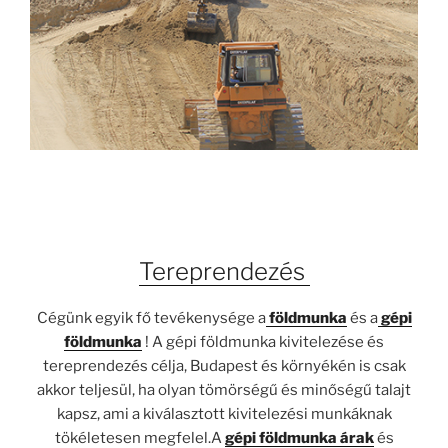
Tereprendezés
Cégünk egyik fő tevékenysége a
földmunka
és a
gépi
földmunka
! A gépi földmunka kivitelezése és
tereprendezés célja, Budapest és környékén is csak
akkor teljesül, ha olyan tömörségű és minőségű talajt
kapsz, ami a kiválasztott kivitelezési munkáknak
tökéletesen megfelel.A
gépi földmunka árak
és