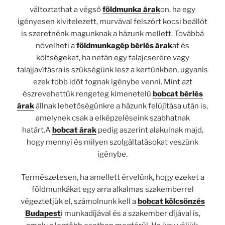
változtathat a végső
földmunka árak
on, ha egy
igényesen kivitelezett, murvával felszórt kocsi beállót
is szeretnénk magunknak a házunk mellett. Továbbá
növelheti a
földmunkagép bérlés árak
at és
költségeket, ha netán egy talajcserére vagy
talajjavításra is szükségünk lesz a kertünkben, ugyanis
ezek több időt fognak igénybe venni. Mint azt
észrevehettük rengeteg kimenetelű
bobcat bérlés
árak
állnak lehetőségünkre a házunk felújítása után is,
amelynek csak a elképzeléseink szabhatnak
határt.A
bobcat árak
pedig aszerint alakulnak majd,
hogy mennyi és milyen szolgáltatásokat veszünk
igénybe.
Természetesen, ha amellett érvelünk, hogy ezeket a
földmunkákat egy arra alkalmas szakemberrel
végeztetjük el, számolnunk kell a
bobcat kölcsönzés
Budapest
i munkadíjával és a szakember díjával is,