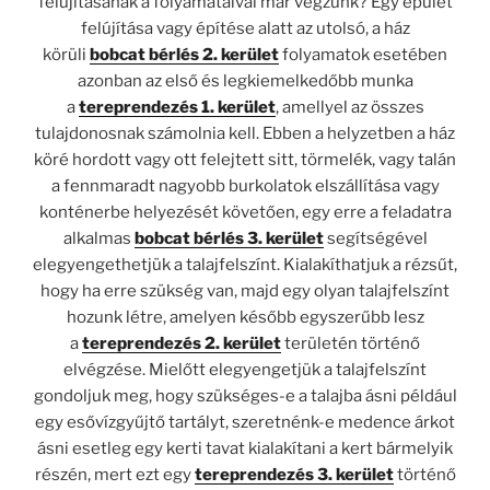
felújításának a folyamataival már végzünk? Egy épület
felújítása vagy építése alatt az utolsó, a ház
körüli
bobcat bérlés 2. kerület
folyamatok esetében
azonban az első és legkiemelkedőbb munka
a
tereprendezés 1. kerület
, amellyel az összes
tulajdonosnak számolnia kell. Ebben a helyzetben a ház
köré hordott vagy ott felejtett sitt, törmelék, vagy talán
a fennmaradt nagyobb burkolatok elszállítása vagy
konténerbe helyezését követően, egy erre a feladatra
alkalmas
bobcat bérlés 3. kerület
segítségével
elegyengethetjük a talajfelszínt. Kialakíthatjuk a rézsűt,
hogy ha erre szükség van, majd egy olyan talajfelszínt
hozunk létre, amelyen később egyszerűbb lesz
a
tereprendezés 2. kerület
területén történő
elvégzése. Mielőtt elegyengetjük a talajfelszínt
gondoljuk meg, hogy szükséges-e a talajba ásni például
egy esővízgyűjtő tartályt, szeretnénk-e medence árkot
ásni esetleg egy kerti tavat kialakítani a kert bármelyik
részén, mert ezt egy
tereprendezés 3. kerület
történő