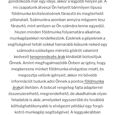
gondolkozik már egy ideje, akkor a legjobb helyen jár. A
mi csapatunk átveszi Ön helyett bármilyen típusú
földmunka kivitelezésének fárasztó és megterhelő
pillanatait. Számunkra azonban annyira mégsem lesz
fárasztó, mint amilyen az Ön számára lenne egyedül,
hiszen minden földmunka folyamatára alkalmas
munkagépekkel rendelkezünk. Ezeknek a gépeknek a
segítségével tehát sokkal hamarabb kiásunk neked egy
számodra szükséges méretű gödröt valamint
kedvező
tereprendezés árak
kínálatát biztosítjuk
Önnek. Amint megfogalmazódik Önben az igény, hogy
megkeresne minket földmunka elvégzése miatt, és
megosztja velünk igényeit, akkor mi bővebb
információt tudunk adni Önnek a pontos
földmunka
árak
at illetően. A bobcat rengeteg fajta adapterrel
összeszerelhető, megrendelhető, de akadhatnak olyan
feladatok is akár, amelyeket egyszerűbb és továbbá
költséghatékonyabb is elvégezni például egy forgó-
kotró munkagép segítségével. A leggyakrabban