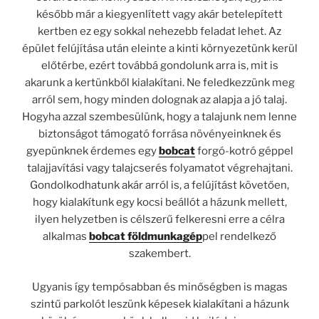
később már a kiegyenlített vagy akár betelepített
kertben ez egy sokkal nehezebb feladat lehet. Az
épület felújítása után eleinte a kinti környezetünk kerül
előtérbe, ezért továbbá gondolunk arra is, mit is
akarunk a kertünkből kialakítani. Ne feledkezzünk meg
arról sem, hogy minden dolognak az alapja a jó talaj.
Hogyha azzal szembesülünk, hogy a talajunk nem lenne
biztonságot támogató forrása növényeinknek és
gyepünknek érdemes egy
bobcat
forgó-kotró géppel
talajjavítási vagy talajcserés folyamatot végrehajtani.
Gondolkodhatunk akár arról is, a felújítást követően,
hogy kialakítunk egy kocsi beállót a házunk mellett,
ilyen helyzetben is célszerű felkeresni erre a célra
alkalmas
bobcat földmunkagép
pel rendelkező
szakembert.
Ugyanis így tempósabban és minőségben is magas
szintű parkolót leszünk képesek kialakítani a házunk