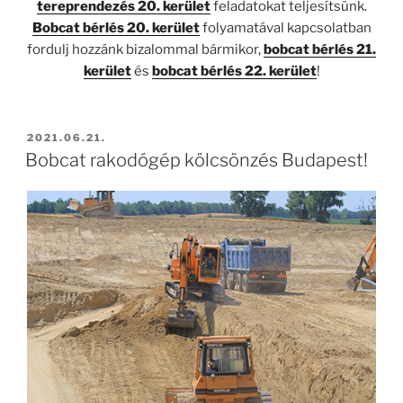
tereprendezés 20. kerület
feladatokat teljesítsünk.
Bobcat bérlés 20. kerület
folyamatával kapcsolatban
fordulj hozzánk bizalommal bármikor,
bobcat bérlés 21.
kerület
és
bobcat bérlés 22. kerület
!
BEKÜLDVE:
2021.06.21.
Bobcat rakodógép kölcsönzés Budapest!