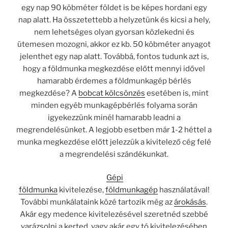
egy nap 90 köbméter földet is be képes hordani egy
nap alatt. Ha összetettebb a helyzetünk és kicsi a hely,
nem lehetséges olyan gyorsan közlekedni és
ütemesen mozogni, akkor ez kb. 50 köbméter anyagot
jelenthet egy nap alatt. Továbbá, fontos tudunk azt is,
hogy a földmunka megkezdése előtt mennyi idővel
hamarabb érdemes a földmunkagép bérlés
megkezdése? A
bobcat kölcsönzés
esetében is, mint
minden egyéb munkagépbérlés folyama során
igyekezzünk minél hamarabb leadni a
megrendelésünket. A legjobb esetben már 1-2 héttel a
munka megkezdése előtt jelezzük a kivitelező cég felé
a megrendelési szándékunkat.
Gépi
földmunka
kivitelezése,
földmunkagép
használatával!
További munkálataink közé tartozik még az
árokásás
.
Akár egy medence kivitelezésével szeretnéd szebbé
varázsolni a kerted, vagy akár egy tó kivitelezésében