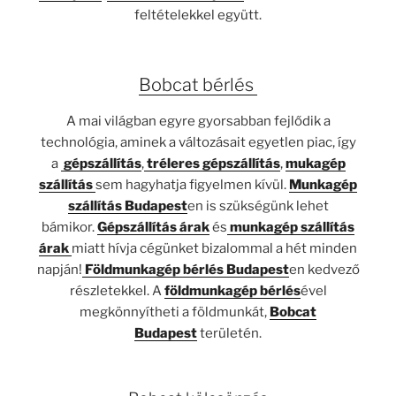
feltételekkel együtt.
Bobcat bérlés
A mai világban egyre gyorsabban fejlődik a
technológia, aminek a változásait egyetlen piac, így
a
gépszállítás
,
tréleres gépszállítás
,
mukagép
szállítás
sem hagyhatja figyelmen kívül.
Munkagép
szállítás Budapest
en is szükségünk lehet
bámikor.
Gépszállítás árak
és
munkagép szállítás
árak
miatt hívja cégünket bizalommal a hét minden
napján!
Földmunkagép bérlés Budapest
en kedvező
részletekkel. A
földmunkagép bérlés
ével
megkönnyítheti a földmunkát,
Bobcat
Budapest
területén.