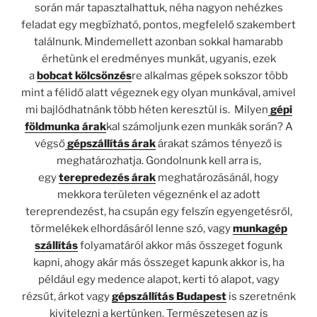
során már tapasztalhattuk, néha nagyon nehézkes
feladat egy megbízható, pontos, megfelelő szakembert
találnunk. Mindemellett azonban sokkal hamarabb
érhetünk el eredményes munkát, ugyanis, ezek
a
bobcat kölcsönzés
re alkalmas gépek sokszor több
mint a félidő alatt végeznek egy olyan munkával, amivel
mi bajlódhatnánk több héten keresztül is. Milyen
gépi
földmunka árak
kal számoljunk ezen munkák során? A
végső
gépszállítás árak
árakat számos tényező is
meghatározhatja. Gondolnunk kell arra is,
egy
terepredezés árak
meghatározásánál, hogy
mekkora területen végeznénk el az adott
tereprendezést, ha csupán egy felszín egyengetésről,
törmelékek elhordásáról lenne szó, vagy
munkagép
szállítás
folyamatáról akkor más összeget fogunk
kapni, ahogy akár más összeget kapunk akkor is, ha
például egy medence alapot, kerti tó alapot, vagy
rézsűt, árkot vagy
gépszállítás Budapest
is szeretnénk
kivitelezni a kertünken. Természetesen az is