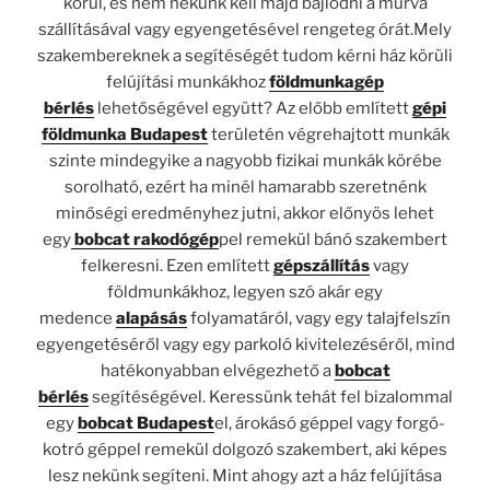
körül, és nem nekünk kell majd bajlódni a murva
szállításával vagy egyengetésével rengeteg órát.Mely
szakembereknek a segítéségét tudom kérni ház körüli
felújítási munkákhoz
földmunkagép
bérlés
lehetőségével együtt? Az előbb említett
gépi
földmunka Budapest
területén végrehajtott munkák
szinte mindegyike a nagyobb fizikai munkák körébe
sorolható, ezért ha minél hamarabb szeretnénk
minőségi eredményhez jutni, akkor előnyös lehet
egy
bobcat rakodógép
pel remekül bánó szakembert
felkeresni. Ezen említett
gépszállítás
vagy
földmunkákhoz, legyen szó akár egy
medence
alapásás
folyamatáról, vagy egy talajfelszín
egyengetéséről vagy egy parkoló kivitelezéséről, mind
hatékonyabban elvégezhető a
bobcat
bérlés
segítéségével. Keressünk tehát fel bizalommal
egy
bobcat Budapest
el, árokásó géppel vagy forgó-
kotró géppel remekül dolgozó szakembert, aki képes
lesz nekünk segíteni. Mint ahogy azt a ház felújítása