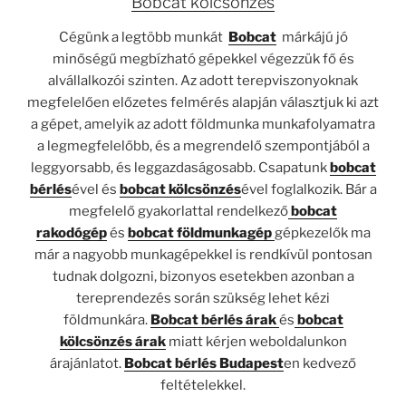
Bobcat kölcsönzés
Cégünk a legtöbb munkát
Bobcat
márkájú jó
minőségű megbízható gépekkel végezzük fő és
alvállalkozói szinten. Az adott terepviszonyoknak
megfelelően előzetes felmérés alapján választjuk ki azt
a gépet, amelyik az adott földmunka munkafolyamatra
a legmegfelelőbb, és a megrendelő szempontjából a
leggyorsabb, és leggazdaságosabb. Csapatunk
bobcat
bérlés
ével és
bobcat kölcsönzés
ével foglalkozik. Bár a
megfelelő gyakorlattal rendelkező
bobcat
rakodógép
és
bobcat földmunkagép
gépkezelők ma
már a nagyobb munkagépekkel is rendkívül pontosan
tudnak dolgozni, bizonyos esetekben azonban a
tereprendezés során szükség lehet kézi
földmunkára.
Bobcat bérlés árak
és
bobcat
kölcsönzés árak
miatt kérjen weboldalunkon
árajánlatot.
Bobcat bérlés Budapest
en kedvező
feltételekkel.