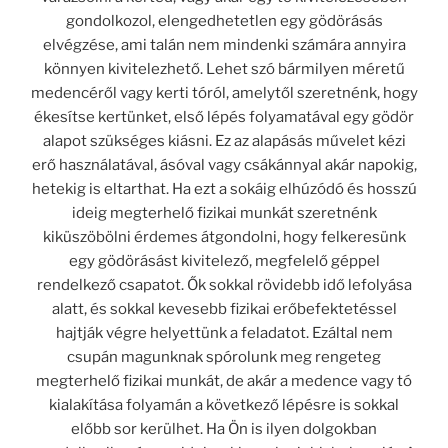
gondolkozol, elengedhetetlen egy gödörásás
elvégzése, ami talán nem mindenki számára annyira
könnyen kivitelezhető. Lehet szó bármilyen méretű
medencéről vagy kerti tóról, amelytől szeretnénk, hogy
ékesítse kertünket, első lépés folyamatával egy gödör
alapot szükséges kiásni. Ez az alapásás művelet kézi
erő használatával, ásóval vagy csákánnyal akár napokig,
hetekig is eltarthat. Ha ezt a sokáig elhúzódó és hosszú
ideig megterhelő fizikai munkát szeretnénk
kiküszöbölni érdemes átgondolni, hogy felkeresünk
egy gödörásást kivitelező, megfelelő géppel
rendelkező csapatot. Ők sokkal rövidebb idő lefolyása
alatt, és sokkal kevesebb fizikai erőbefektetéssel
hajtják végre helyettünk a feladatot. Ezáltal nem
csupán magunknak spórolunk meg rengeteg
megterhelő fizikai munkát, de akár a medence vagy tó
kialakítása folyamán a következő lépésre is sokkal
előbb sor kerülhet. Ha Ön is ilyen dolgokban