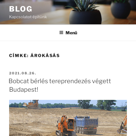
Tartalomhoz
BLOG
Kapcsolatot építünk
Menü
CÍMKE:
ÁROKÁSÁS
BEKÜLDVE:
2021.08.26.
Bobcat bérlés tereprendezés végett
Budapest!