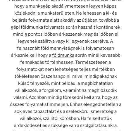
hogy a munkagép akadálymentesen legyen képes
közlekedni a munkaterületen. Ne lehessen a ki- és
bejárás folyamata alatt akadály az útjában, továbbá a
gépi földmunka folyamata során használt konténerek
mindig pontos időben érkezzenek meg és időben el
legyenek szállítva vagy ki legyenek cserélve. A
felhasznált föld mennyiségnek is folyamatosan
érkeznie kell hogy a
földmunka
során minél kevesebb
fennakadás történhessen. Természetesen a
folyamatokat nem lehetséges teljes mértékben
tökéletesen összehangolni, mivel mindig akadnak
külső tényezők, mint például a megbízhatatlan
vállalkozók, a forgalom, valamint ha meghibásodik
valami. Azonban mindig törekedni kell arra, hogy az
összes folyamat stimmeljen. Ehhez elengedhetetlen a
sok éves tapasztalat és a széleskörű ismeretség a
vállalkozói, szállítói körökben. Ha felkeltettük
érdeklődését és szüksége van a szolgáltatásunkra,