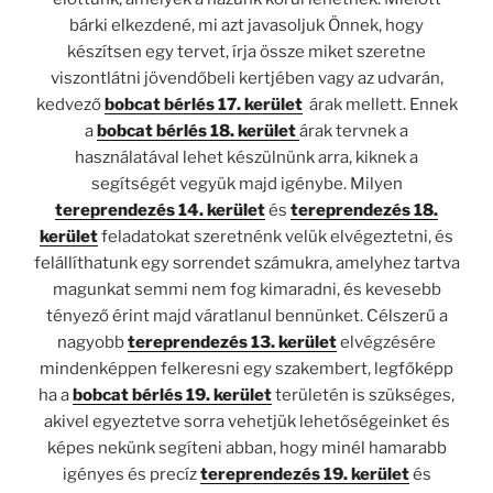
bárki elkezdené, mi azt javasoljuk Önnek, hogy
készítsen egy tervet, írja össze miket szeretne
viszontlátni jövendőbeli kertjében vagy az udvarán,
kedvező
bobcat bérlés 17. kerület
árak mellett. Ennek
a
bobcat bérlés 18. kerület
árak tervnek a
használatával lehet készülnünk arra, kiknek a
segítségét vegyük majd igénybe. Milyen
tereprendezés 14. kerület
és
tereprendezés 18.
kerület
feladatokat szeretnénk velük elvégeztetni, és
felállíthatunk egy sorrendet számukra, amelyhez tartva
magunkat semmi nem fog kimaradni, és kevesebb
tényező érint majd váratlanul bennünket. Célszerű a
nagyobb
tereprendezés 13. kerület
elvégzésére
mindenképpen felkeresni egy szakembert, legfőképp
ha a
bobcat bérlés 19. kerület
területén is szükséges,
akivel egyeztetve sorra vehetjük lehetőségeinket és
képes nekünk segíteni abban, hogy minél hamarabb
igényes és precíz
tereprendezés 19. kerület
és