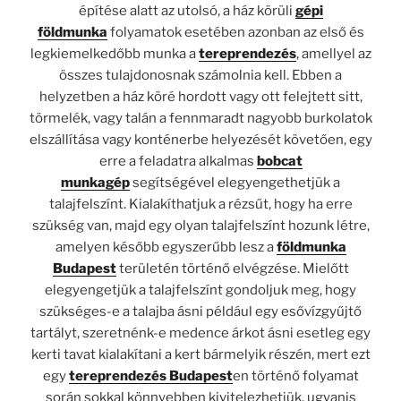
építése alatt az utolsó, a ház körüli
gépi
földmunka
folyamatok esetében azonban az első és
legkiemelkedőbb munka a
tereprendezés
, amellyel az
összes tulajdonosnak számolnia kell. Ebben a
helyzetben a ház köré hordott vagy ott felejtett sitt,
törmelék, vagy talán a fennmaradt nagyobb burkolatok
elszállítása vagy konténerbe helyezését követően, egy
erre a feladatra alkalmas
bobcat
munkagép
segítségével elegyengethetjük a
talajfelszínt. Kialakíthatjuk a rézsűt, hogy ha erre
szükség van, majd egy olyan talajfelszínt hozunk létre,
amelyen később egyszerűbb lesz a
földmunka
Budapest
területén történő elvégzése. Mielőtt
elegyengetjük a talajfelszínt gondoljuk meg, hogy
szükséges-e a talajba ásni például egy esővízgyűjtő
tartályt, szeretnénk-e medence árkot ásni esetleg egy
kerti tavat kialakítani a kert bármelyik részén, mert ezt
egy
tereprendezés Budapest
en történő folyamat
során sokkal könnyebben kivitelezhetjük, ugyanis