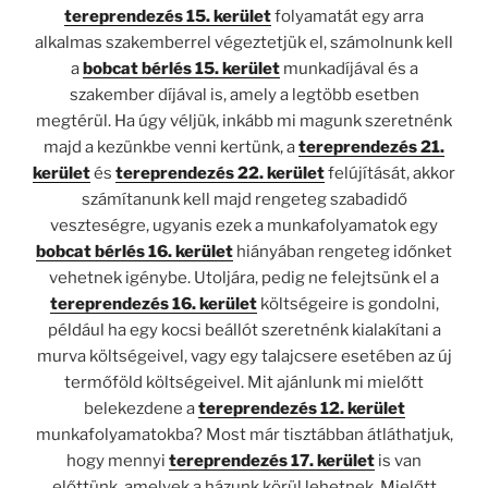
tereprendezés 15. kerület
folyamatát egy arra
alkalmas szakemberrel végeztetjük el, számolnunk kell
a
bobcat bérlés 15. kerület
munkadíjával és a
szakember díjával is, amely a legtöbb esetben
megtérül. Ha úgy véljük, inkább mi magunk szeretnénk
majd a kezünkbe venni kertünk, a
tereprendezés 21.
kerület
és
tereprendezés 22. kerület
felújítását, akkor
számítanunk kell majd rengeteg szabadidő
veszteségre, ugyanis ezek a munkafolyamatok egy
bobcat bérlés 16. kerület
hiányában rengeteg időnket
vehetnek igénybe. Utoljára, pedig ne felejtsünk el a
tereprendezés 16. kerület
költségeire is gondolni,
például ha egy kocsi beállót szeretnénk kialakítani a
murva költségeivel, vagy egy talajcsere esetében az új
termőföld költségeivel. Mit ajánlunk mi mielőtt
belekezdene a
tereprendezés 12. kerület
munkafolyamatokba? Most már tisztábban átláthatjuk,
hogy mennyi
tereprendezés 17. kerület
is van
előttünk, amelyek a házunk körül lehetnek. Mielőtt