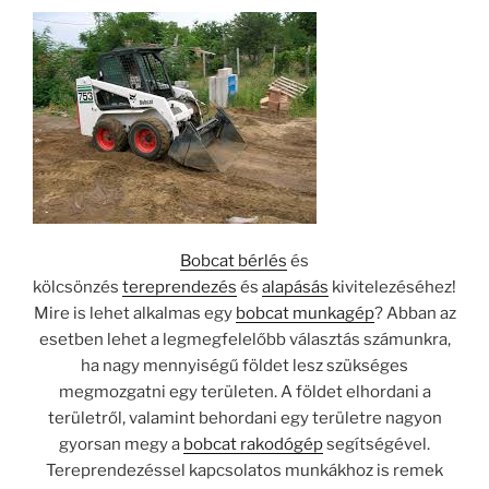
Bobcat bérlés
és
kölcsönzés
tereprendezés
és
alapásás
kivitelezéséhez!
Mire is lehet alkalmas egy
bobcat munkagép
? Abban az
esetben lehet a legmegfelelőbb választás számunkra,
ha nagy mennyiségű földet lesz szükséges
megmozgatni egy területen. A földet elhordani a
területről, valamint behordani egy területre nagyon
gyorsan megy a
bobcat rakodógép
segítségével.
Tereprendezéssel kapcsolatos munkákhoz is remek