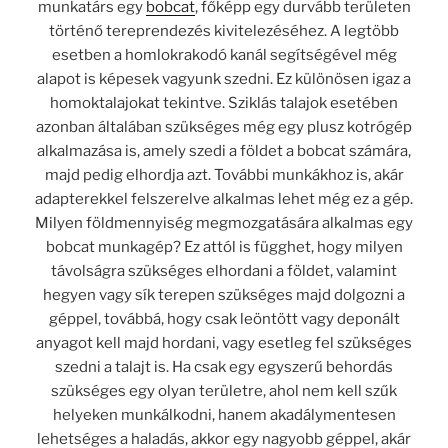
munkatárs egy
bobcat
, főképp egy durvább területen
történő tereprendezés kivitelezéséhez. A legtöbb
esetben a homlokrakodó kanál segítségével még
alapot is képesek vagyunk szedni. Ez különösen igaz a
homoktalajokat tekintve. Sziklás talajok esetében
azonban általában szükséges még egy plusz kotrógép
alkalmazása is, amely szedi a földet a bobcat számára,
majd pedig elhordja azt. További munkákhoz is, akár
adapterekkel felszerelve alkalmas lehet még ez a gép.
Milyen földmennyiség megmozgatására alkalmas egy
bobcat munkagép? Ez attól is függhet, hogy milyen
távolságra szükséges elhordani a földet, valamint
hegyen vagy sík terepen szükséges majd dolgozni a
géppel, továbbá, hogy csak leöntött vagy deponált
anyagot kell majd hordani, vagy esetleg fel szükséges
szedni a talajt is. Ha csak egy egyszerű behordás
szükséges egy olyan területre, ahol nem kell szűk
helyeken munkálkodni, hanem akadálymentesen
lehetséges a haladás, akkor egy nagyobb géppel, akár