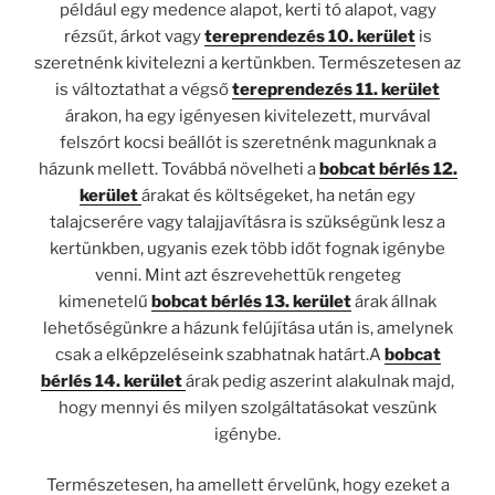
például egy medence alapot, kerti tó alapot, vagy
rézsűt, árkot vagy
tereprendezés 10. kerület
is
szeretnénk kivitelezni a kertünkben. Természetesen az
is változtathat a végső
tereprendezés 11. kerület
árakon, ha egy igényesen kivitelezett, murvával
felszórt kocsi beállót is szeretnénk magunknak a
házunk mellett. Továbbá növelheti a
bobcat bérlés 12.
kerület
árakat és költségeket, ha netán egy
talajcserére vagy talajjavításra is szükségünk lesz a
kertünkben, ugyanis ezek több időt fognak igénybe
venni. Mint azt észrevehettük rengeteg
kimenetelű
bobcat bérlés 13. kerület
árak állnak
lehetőségünkre a házunk felújítása után is, amelynek
csak a elképzeléseink szabhatnak határt.A
bobcat
bérlés 14. kerület
árak pedig aszerint alakulnak majd,
hogy mennyi és milyen szolgáltatásokat veszünk
igénybe.
Természetesen, ha amellett érvelünk, hogy ezeket a