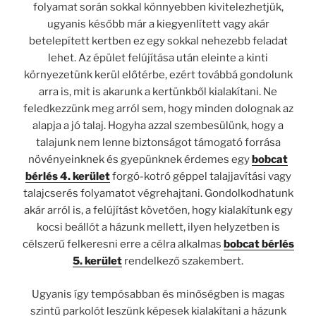
folyamat során sokkal könnyebben kivitelezhetjük,
ugyanis később már a kiegyenlített vagy akár
betelepített kertben ez egy sokkal nehezebb feladat
lehet. Az épület felújítása után eleinte a kinti
környezetünk kerül előtérbe, ezért továbbá gondolunk
arra is, mit is akarunk a kertünkből kialakítani. Ne
feledkezzünk meg arról sem, hogy minden dolognak az
alapja a jó talaj. Hogyha azzal szembesülünk, hogy a
talajunk nem lenne biztonságot támogató forrása
növényeinknek és gyepünknek érdemes egy
bobcat
bérlés 4. kerület
forgó-kotró géppel talajjavítási vagy
talajcserés folyamatot végrehajtani. Gondolkodhatunk
akár arról is, a felújítást követően, hogy kialakítunk egy
kocsi beállót a házunk mellett, ilyen helyzetben is
célszerű felkeresni erre a célra alkalmas
bobcat bérlés
5. kerület
rendelkező szakembert.
Ugyanis így tempósabban és minőségben is magas
szintű parkolót leszünk képesek kialakítani a házunk