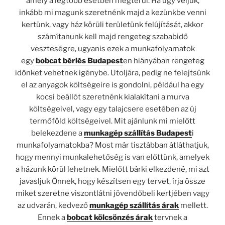
amely a legtöbb esetben megtérül. Ha úgy véljük,
inkább mi magunk szeretnénk majd a kezünkbe venni
kertünk, vagy ház körüli területünk felújítását, akkor
számítanunk kell majd rengeteg szababidő
veszteségre, ugyanis ezek a munkafolyamatok
egy
bobcat bérlés Budapest
en hiányában rengeteg
időnket vehetnek igénybe. Utoljára, pedig ne felejtsünk
el az anyagok költségeire is gondolni, például ha egy
kocsi beállót szeretnénk kialakítani a murva
költségeivel, vagy egy talajcsere esetében az új
termőföld költségeivel. Mit ajánlunk mi mielőtt
belekezdene a
munkagép szállítás Budapest
i
munkafolyamatokba? Most már tisztábban átláthatjuk,
hogy mennyi munkalehetőség is van előttünk, amelyek
a házunk körül lehetnek. Mielőtt bárki elkezdené, mi azt
javasljuk Önnek, hogy készítsen egy tervet, írja össze
miket szeretne viszontlátni jövendőbeli kertjében vagy
az udvarán, kedvező
munkagép szállítás árak
mellett.
Ennek a
bobcat kölcsönzés árak
tervnek a