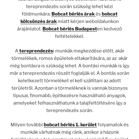
tereprendezés során szükség lehet kézi
földmunkára.
Bobcat bérlés árak
és
bobcat
kölcsönzés árak
miatt kérjen weboldalunkon
árajánlatot.
Bobcat bérlés Budapest
en kedvező
feltételekkel.
A
tereprendezés
i munkák megkezdése előtt, akár
törmelékek, romos épületek eltakarítására, az az akár
még bontásra is szükség lehet. A bontási munkák is így
már a tereprendezés részét foglalják el. A bontás során
keletkezett törmeléket el kell szállítani az adott
területről. Azonban a törmeléknek is vannak bizonyos
típusai, finomabb, építkezésre használható anyagok,
amelyeket felhasználhatunk a talajfeltöltésére így a
tereprendezés során.
Milyen további
bobcat bérlés 1. kerület
folyamatok és
munkák várhatnak még ránk, amikor a házunk