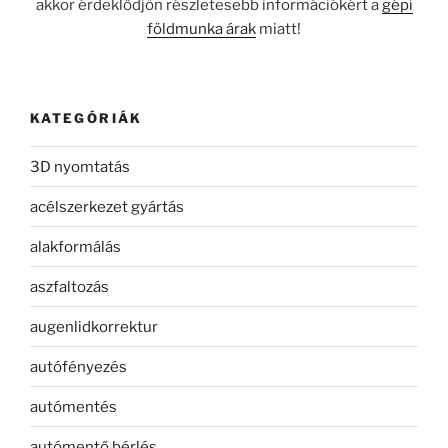
akkor érdeklődjön részletesebb információkért a
gépi
földmunka árak
miatt!
KATEGÓRIÁK
3D nyomtatás
acélszerkezet gyártás
alakformálás
aszfaltozás
augenlidkorrektur
autófényezés
autómentés
autómentő bérlés