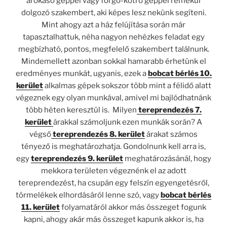
árokásó géppel vagy forgó-kotró géppel remekül
dolgozó szakembert, aki képes lesz nekünk segíteni.
Mint ahogy azt a ház felújítása során már
tapasztalhattuk, néha nagyon nehézkes feladat egy
megbízható, pontos, megfelelő szakembert találnunk.
Mindemellett azonban sokkal hamarabb érhetünk el
eredményes munkát, ugyanis, ezek a
bobcat bérlés 10.
kerület
alkalmas gépek sokszor több mint a félidő alatt
végeznek egy olyan munkával, amivel mi bajlódhatnánk
több héten keresztül is. Milyen
tereprendezés 7.
kerület
árakkal számoljunk ezen munkák során? A
végső
tereprendezés 8. kerület
árakat számos
tényező is meghatározhatja. Gondolnunk kell arra is,
egy
tereprendezés 9. kerület
meghatározásánál, hogy
mekkora területen végeznénk el az adott
tereprendezést, ha csupán egy felszín egyengetésről,
törmelékek elhordásáról lenne szó, vagy
bobcat bérlés
11. kerület
folyamatáról akkor más összeget fogunk
kapni, ahogy akár más összeget kapunk akkor is, ha