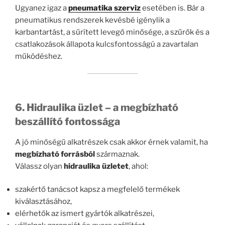
Ugyanez igaz a
pneumatika szerviz
esetében is. Bár a
pneumatikus rendszerek kevésbé igénylik a
karbantartást, a sűrített levegő minősége, a szűrők és a
csatlakozások állapota kulcsfontosságú a zavartalan
működéshez.
6. Hidraulika üzlet – a megbízható
beszállító fontossága
A jó minőségű alkatrészek csak akkor érnek valamit, ha
megbízható forrásból
származnak.
Válassz olyan
hidraulika üzletet
, ahol:
szakértő tanácsot kapsz a megfelelő termékek
kiválasztásához,
elérhetők az ismert gyártók alkatrészei,