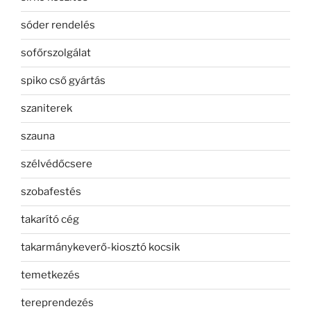
sóder rendelés
sofőrszolgálat
spiko cső gyártás
szaniterek
szauna
szélvédőcsere
szobafestés
takarító cég
takarmánykeverő-kiosztó kocsik
temetkezés
tereprendezés