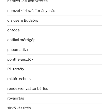
nemzetközi költöztetés
nemzetközi szállítmányozás
olajcsere Budaörs
öntöde
optikai mérőgép
pneumatika
ponthegesztők
PP tartály
raktártechnika
rendezvénysátor bérlés
rovarirtás
sírkő készítés