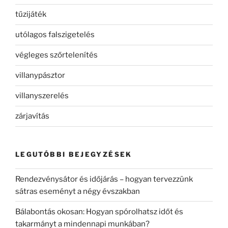
tűzijáték
utólagos falszigetelés
végleges szőrtelenítés
villanypásztor
villanyszerelés
zárjavítás
LEGUTÓBBI BEJEGYZÉSEK
Rendezvénysátor és időjárás – hogyan tervezzünk
sátras eseményt a négy évszakban
Bálabontás okosan: Hogyan spórolhatsz időt és
takarmányt a mindennapi munkában?