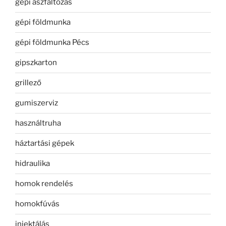
gépi aszfaltozás
gépi földmunka
gépi földmunka Pécs
gipszkarton
grillező
gumiszerviz
használtruha
háztartási gépek
hidraulika
homok rendelés
homokfúvás
injektálás