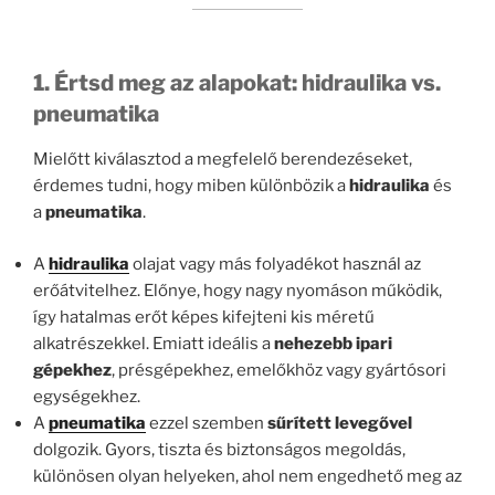
1. Értsd meg az alapokat: hidraulika vs.
pneumatika
Mielőtt kiválasztod a megfelelő berendezéseket,
érdemes tudni, hogy miben különbözik a
hidraulika
és
a
pneumatika
.
A
hidraulika
olajat vagy más folyadékot használ az
erőátvitelhez. Előnye, hogy nagy nyomáson működik,
így hatalmas erőt képes kifejteni kis méretű
alkatrészekkel. Emiatt ideális a
nehezebb ipari
gépekhez
, présgépekhez, emelőkhöz vagy gyártósori
egységekhez.
A
pneumatika
ezzel szemben
sűrített levegővel
dolgozik. Gyors, tiszta és biztonságos megoldás,
különösen olyan helyeken, ahol nem engedhető meg az