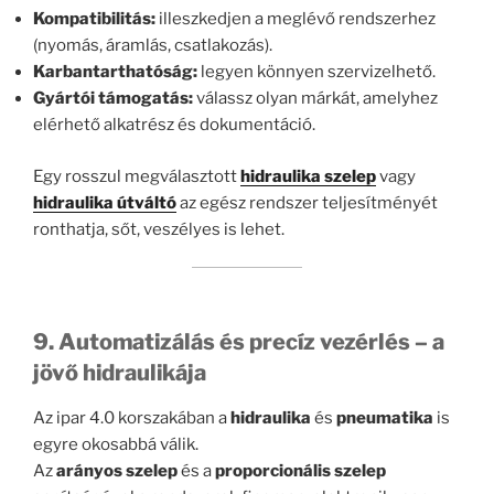
Kompatibilitás:
illeszkedjen a meglévő rendszerhez
(nyomás, áramlás, csatlakozás).
Karbantarthatóság:
legyen könnyen szervizelhető.
Gyártói támogatás:
válassz olyan márkát, amelyhez
elérhető alkatrész és dokumentáció.
Egy rosszul megválasztott
hidraulika szelep
vagy
hidraulika útváltó
az egész rendszer teljesítményét
ronthatja, sőt, veszélyes is lehet.
9. Automatizálás és precíz vezérlés – a
jövő hidraulikája
Az ipar 4.0 korszakában a
hidraulika
és
pneumatika
is
egyre okosabbá válik.
Az
arányos szelep
és a
proporcionális szelep