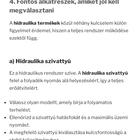
4. Fontos alkatrészek, amiket jól kell
megválasztani
A
hidraulika termékek
közül néhány kulcselem külön
figyelmet érdemel, hiszen a teljes rendszer működése
ezektől függ.
a) Hidraulika szivattyú
Ez a hidraulikus rendszer szíve. A
hidraulika szivattyú
felel a folyadék nyomás alá helyezéséért, így a teljes
erőátvitelért.
Válassz olyan modellt, amely bírja a folyamatos
terhelést.
Ellenőrizd a szivattyú hatásfokát és a maximális üzemi
nyomást.
A megfelelő szivattyú kiválasztása kulcsfontosságú a