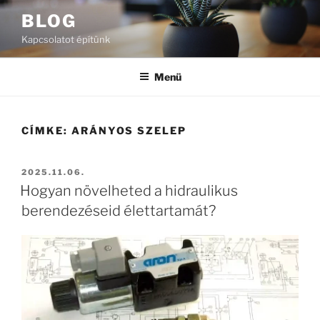
Tartalomhoz
BLOG
Kapcsolatot építünk
Menü
CÍMKE:
ARÁNYOS SZELEP
BEKÜLDVE:
2025.11.06.
Hogyan növelheted a hidraulikus
berendezéseid élettartamát?