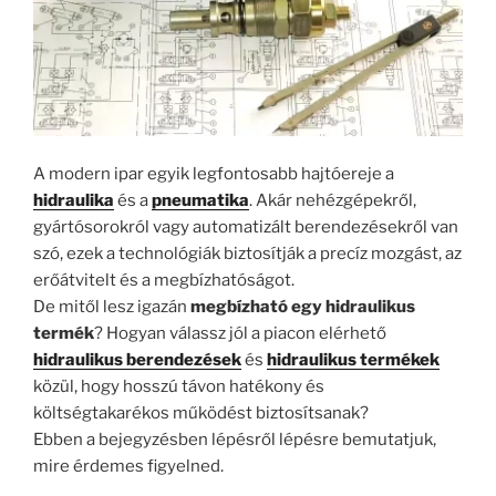
A modern ipar egyik legfontosabb hajtóereje a
hidraulika
és a
pneumatika
. Akár nehézgépekről,
gyártósorokról vagy automatizált berendezésekről van
szó, ezek a technológiák biztosítják a precíz mozgást, az
erőátvitelt és a megbízhatóságot.
De mitől lesz igazán
megbízható egy hidraulikus
termék
? Hogyan válassz jól a piacon elérhető
hidraulikus berendezések
és
hidraulikus termékek
közül, hogy hosszú távon hatékony és
költségtakarékos működést biztosítsanak?
Ebben a bejegyzésben lépésről lépésre bemutatjuk,
mire érdemes figyelned.