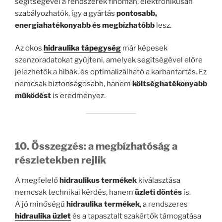
segítségével a rendszerek finoman, elektronikusan
szabályozhatók, így a gyártás
pontosabb,
energiahatékonyabb és megbízhatóbb
lesz.
Az okos
hidraulika tápegység
már képesek
szenzoradatokat gyűjteni, amelyek segítségével előre
jelezhetők a hibák, és optimalizálható a karbantartás. Ez
nemcsak biztonságosabb, hanem
költséghatékonyabb
működést
is eredményez.
10. Összegzés: a megbízhatóság a
részletekben rejlik
A megfelelő
hidraulikus termékek
kiválasztása
nemcsak technikai kérdés, hanem
üzleti döntés
is.
A jó minőségű
hidraulika termékek
, a rendszeres
hidraulika üzlet
és a tapasztalt szakértők támogatása