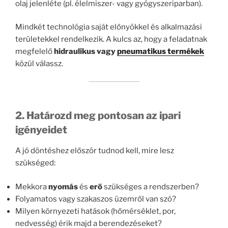
olaj jelenléte (pl. élelmiszer- vagy gyógyszeriparban).
Mindkét technológia saját előnyökkel és alkalmazási
területekkel rendelkezik. A kulcs az, hogy a feladatnak
megfelelő
hidraulikus vagy
pneumatikus termékek
közül válassz.
2. Határozd meg pontosan az ipari
igényeidet
A jó döntéshez először tudnod kell, mire lesz
szükséged:
Mekkora
nyomás
és
erő
szükséges a rendszerben?
Folyamatos vagy szakaszos üzemről van szó?
Milyen környezeti hatások (hőmérséklet, por,
nedvesség) érik majd a berendezéseket?