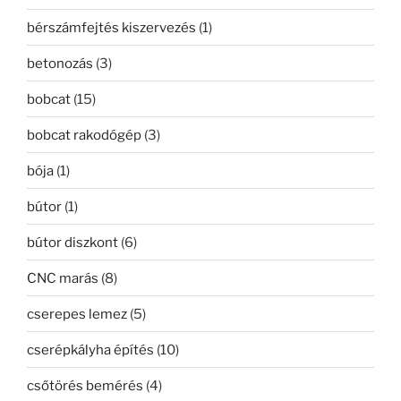
bérszámfejtés kiszervezés
(1)
betonozás
(3)
bobcat
(15)
bobcat rakodógép
(3)
bója
(1)
bútor
(1)
bútor diszkont
(6)
CNC marás
(8)
cserepes lemez
(5)
cserépkályha építés
(10)
csőtörés bemérés
(4)