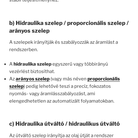
stabil teljesítményhez.
b) Hidraulika szelep / proporcionális szelep /
arányos szelep
A szelepek irányítják és szabályozzák az áramlást a
rendszerben.
A
hidraulika szelep
egyszerű vagy többirányú
vezérlést biztosíthat.
Az
arányos szelep
(vagy más néven
proporcionális
szelep
) pedig lehetővé teszi a precíz, fokozatos
nyomás- vagy áramlásszabályozást, ami
elengedhetetlen az automatizált folyamatokban.
c) Hidraulika útváltó / hidraulikus útváltó
Az útváltó szelep irányítja az olaj útját a rendszer