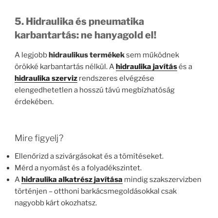
5. Hidraulika és pneumatika
karbantartás: ne hanyagold el!
A legjobb
hidraulikus termékek
sem működnek
örökké karbantartás nélkül. A
hidraulika javítás
és a
hidraulika szerviz
rendszeres elvégzése
elengedhetetlen a hosszú távú megbízhatóság
érdekében.
Mire figyelj?
Ellenőrizd a szivárgásokat és a tömítéseket.
Mérd a nyomást és a folyadékszintet.
A
hidraulika alkatrész javítása
mindig szakszervizben
történjen – otthoni barkácsmegoldásokkal csak
nagyobb kárt okozhatsz.