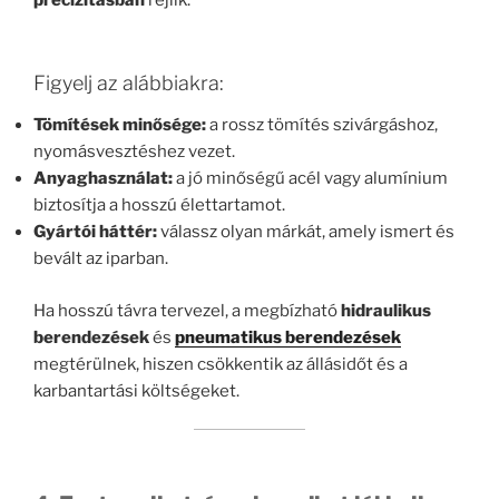
precizitásban
rejlik.
Figyelj az alábbiakra:
Tömítések minősége:
a rossz tömítés szivárgáshoz,
nyomásvesztéshez vezet.
Anyaghasználat:
a jó minőségű acél vagy alumínium
biztosítja a hosszú élettartamot.
Gyártói háttér:
válassz olyan márkát, amely ismert és
bevált az iparban.
Ha hosszú távra tervezel, a megbízható
hidraulikus
berendezések
és
pneumatikus berendezések
megtérülnek, hiszen csökkentik az állásidőt és a
karbantartási költségeket.