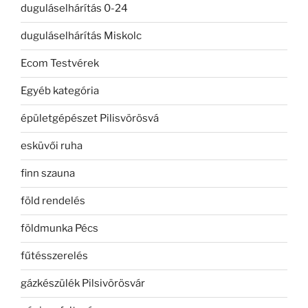
duguláselhárítás 0-24
duguláselhárítás Miskolc
Ecom Testvérek
Egyéb kategória
épületgépészet Pilisvörösvá
esküvői ruha
finn szauna
föld rendelés
földmunka Pécs
fűtésszerelés
gázkészülék Pilsivörösvár