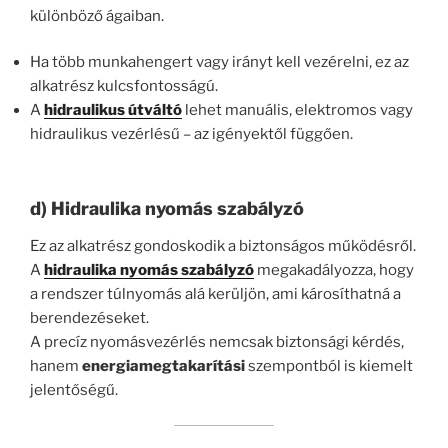
különböző ágaiban.
Ha több munkahengert vagy irányt kell vezérelni, ez az
alkatrész kulcsfontosságú.
A
hidraulikus útváltó
lehet manuális, elektromos vagy
hidraulikus vezérlésű – az igényektől függően.
d) Hidraulika nyomás szabályzó
Ez az alkatrész gondoskodik a biztonságos működésről.
A
hidraulika nyomás szabályzó
megakadályozza, hogy
a rendszer túlnyomás alá kerüljön, ami károsíthatná a
berendezéseket.
A precíz nyomásvezérlés nemcsak biztonsági kérdés,
hanem
energiamegtakarítási
szempontból is kiemelt
jelentőségű.