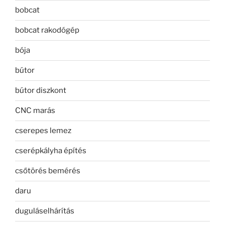
bobcat
bobcat rakodógép
bója
bútor
bútor diszkont
CNC marás
cserepes lemez
cserépkályha építés
csőtörés bemérés
daru
duguláselhárítás