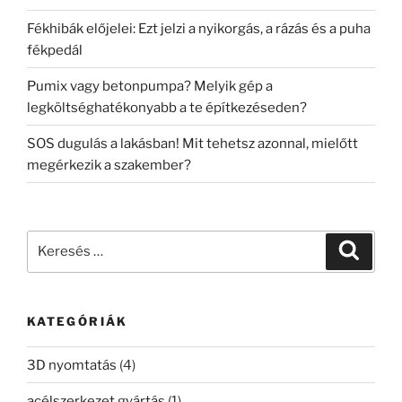
Fékhibák előjelei: Ezt jelzi a nyikorgás, a rázás és a puha
fékpedál
Pumix vagy betonpumpa? Melyik gép a
legköltséghatékonyabb a te építkezéseden?
SOS dugulás a lakásban! Mit tehetsz azonnal, mielőtt
megérkezik a szakember?
Keresés
Keresé
a
következő
kifejezésre:
KATEGÓRIÁK
3D nyomtatás
(4)
acélszerkezet gyártás
(1)