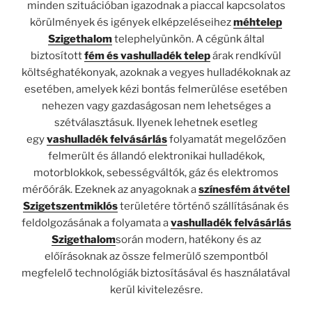
minden szituációban igazodnak a piaccal kapcsolatos
körülmények és igények elképzeléseihez
méhtelep
Szigethalom
telephelyünkön. A cégünk által
biztosított
fém és vashulladék
telep
árak rendkívül
költséghatékonyak, azoknak a vegyes hulladékoknak az
esetében, amelyek kézi bontás felmerülése esetében
nehezen vagy gazdaságosan nem lehetséges a
szétválasztásuk. Ilyenek lehetnek esetleg
egy
vashulladék felvásárlás
folyamatát megelőzően
felmerült és állandó elektronikai hulladékok,
motorblokkok, sebességváltók, gáz és elektromos
mérőórák. Ezeknek az anyagoknak a
színesfém átvétel
Szigetszentmiklós
területére történő szállításának és
feldolgozásának a folyamata a
vashulladék felvásárlás
Szigethalom
során modern, hatékony és az
előírásoknak az össze felmerülő szempontból
megfelelő technológiák biztosításával és használatával
kerül kivitelezésre.