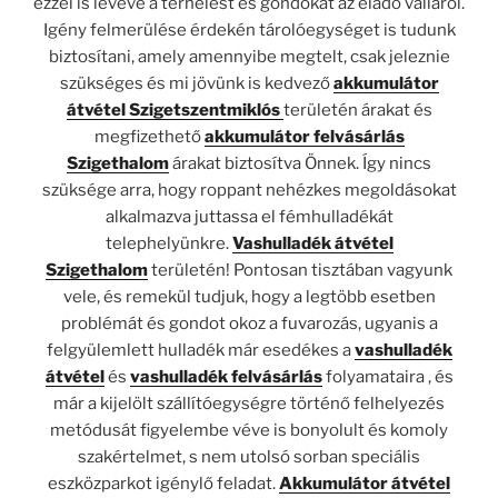
ezzel is levéve a terhelést és gondokat az eladó válláról.
Igény felmerülése érdekén tárolóegységet is tudunk
biztosítani, amely amennyibe megtelt, csak jeleznie
szükséges és mi jövünk is kedvező
akkumulátor
átvétel Szigetszentmiklós
területén árakat és
megfizethető
akkumulátor felvásárlás
Szigethalom
árakat biztosítva Önnek. Így nincs
szüksége arra, hogy roppant nehézkes megoldásokat
alkalmazva juttassa el fémhulladékát
telephelyünkre.
Vashulladék átvétel
Szigethalom
területén! Pontosan tisztában vagyunk
vele, és remekül tudjuk, hogy a legtöbb esetben
problémát és gondot okoz a fuvarozás, ugyanis a
felgyülemlett hulladék már esedékes a
vashulladék
átvétel
és
vashulladék felvásárlás
folyamataira , és
már a kijelölt szállítóegységre történő felhelyezés
metódusát figyelembe véve is bonyolult és komoly
szakértelmet, s nem utolsó sorban speciális
eszközparkot igénylő feladat.
Akkumulátor átvétel