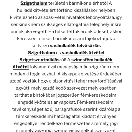
Szigethalom
területén bármikor elérhető! A
hulladékátvételért történő kiszálláskor helyben
kivitelezhető az adás-vétel hivatalos lebonyolítása, így
senkinek nem szükséges ellátogatnia telephelyünkre
ennek oka végett. Ha felkeltettük érdeklődését, akkor
keressen minket bármikor és mi tájékoztatjuk a
kedvező
vashulladék felvásárlás
Szigethalom
és
vashulladék átvétel
Szigetszentmiklós
ról! A
színesfém hulladék
átvétel
folyamatával manapság már szigorúan nem
mindenki foglalkozhat! A kiskapuk elvetése érdekében
szabályozták, hogy a bizonyítási teher megfordításával
együtt, mely gazdálkodó szervezet mely esetben
tarthat a birtokában jogszerűen fémkereskedelmi
engedélyköteles anyagokat. Fémkereskedelmi
tevékenységet az új paragrafusok szerint kizárólag a
fémkereskedelmi hatóság által kiadott érvényes
engedéllyel rendelkező természetes személy, jogi
személy vagy jogi személyiség nélküli szervezet