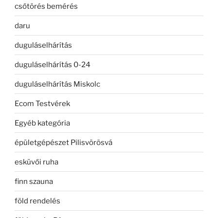
csőtörés bemérés
daru
duguláselhárítás
duguláselhárítás 0-24
duguláselhárítás Miskolc
Ecom Testvérek
Egyéb kategória
épületgépészet Pilisvörösvá
esküvői ruha
finn szauna
föld rendelés