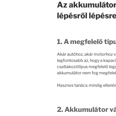
Az akkumulátor
lépésről lépésr
1. A megfelelő típ
Akár autóhoz, akár motorhoz va
legfontosabb az, hogy a kapaci
csatlakozótípus megfelelő legy
akkumulátor nem fog megfele
Hasznos tanács: mindig ellenőri
2. Akkumulátor vá