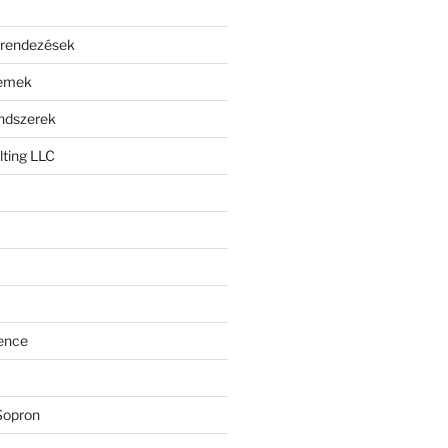
erendezések
lemek
endszerek
ting LLC
ence
Sopron