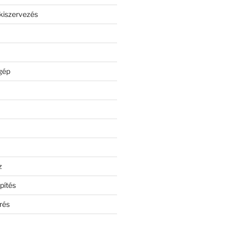
kiszervezés
gép
z
pítés
rés