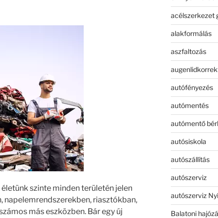
acélszerkezet 
alakformálás
aszfaltozás
augenlidkorrek
autófényezés
autómentés
autómentő bér
autósiskola
autószállítás
autószerviz
letünk szinte minden területén jelen
autószerviz Ny
, napelemrendszerekben, riasztókban,
számos más eszközben. Bár egy új
Balatoni hajóz