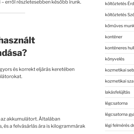
 – erről részletesebben később írunk.
költöztetés Érd
költöztetés Sz
kőműves mun
konténer
 használt
konténeres hull
adása?
könyvelés
gyors és korrekt eljárás keretében
kozmetikai seb
ulátorokat.
kozmetikai sza
lakásfelújítás
légcsatorna
légcsatorna gy
 az akkumulátort. Általában
légi felmérés d
 és a felvásárlás ára is kilogrammárak