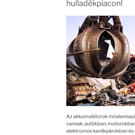
hulladékpiacon!
Az akkumulátorok mindennapi é
vannak: autókban, motorokban
elektromos kerékpárokban és 