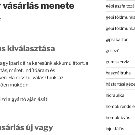
 vásárlás menete
gépi aszfaltozá
e
gépi földmunk
gépi földmunk
gipszkarton
us kiválasztása
grillező
gumiszerviz
gy ipari célra keresünk akkumulátort, a
tás, méret, indítóáram és
használtruha
en. Ha rosszul választunk, az
háztartási gép
lően működni.
hidraulika
zd a gyártó ajánlását!
homok rendelé
homokfúvás
sárlás új vagy
injektálás