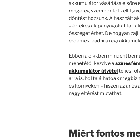
akkumulátor vásárlása elsőre e
rengeteg szempontot kell figy
döntést hozzunk. A használt a
– értékes alapanyagokat tarta
összeget érhet. De hogyan zajli
érdemes leadni a régi akkumulá
Ebben a cikkben mindent bemu
menetétől kezdve a
színesfém
akkumulátor átvétel
teljes fo
arra is, hol találhatóak megbíz
és környékén – hiszen az ár és
nagy eltérést mutathat.
Miért fontos me