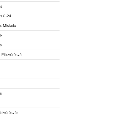
ás
ás 0-24
ás Miskolc
ek
a
 Pilisvörösvá
s
lsivörösvár