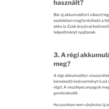
használt?
Bár új akkumulátort választ l
esetekben megfontolható a felúj
akku is. Ezek ára jóval kedve
teljesítményt nyújtanak.
3. A régi akkumulá
meg?
A régi akkumulátor visszavéte
kereskedő kedvezményt is ad az 
régit. A veszélyes anyagok megf
gondoskodik.
Ha azonban nem vásárolsz új a