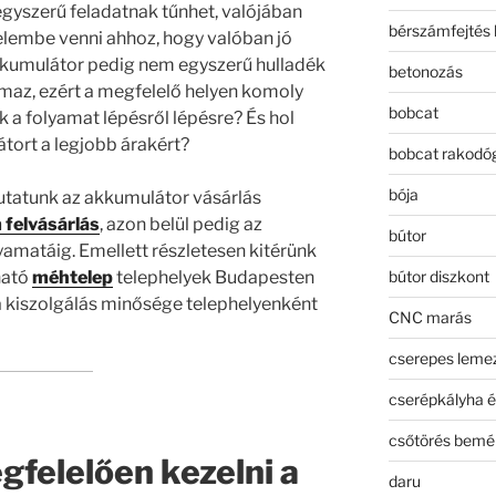
gyszerű feladatnak tűnhet, valójában
bérszámfejtés 
elembe venni ahhoz, hogy valóban jó
kkumulátor pedig nem egyszerű hulladék
betonozás
lmaz, ezért a megfelelő helyen komoly
bobcat
k a folyamat lépésről lépésre? És hol
tort a legjobb árakért?
bobcat rakodó
bója
tatunk az akkumulátor vásárlás
 felvásárlás
, azon belül pedig az
bútor
lyamatáig. Emellett részletesen kitérünk
bútor diszkont
ható
méhtelep
telephelyek Budapesten
 a kiszolgálás minősége telephelyenként
CNC marás
cserepes leme
cserépkályha é
csőtörés bemé
gfelelően kezelni a
daru