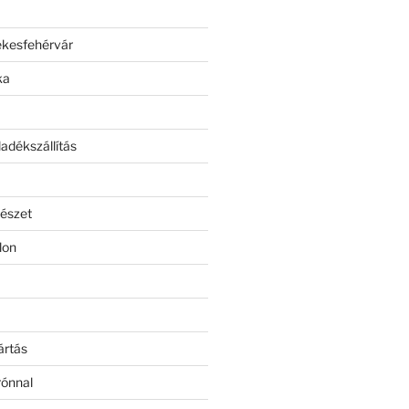
ékesfehérvár
ka
adékszállítás
észet
lon
ártás
rónnal