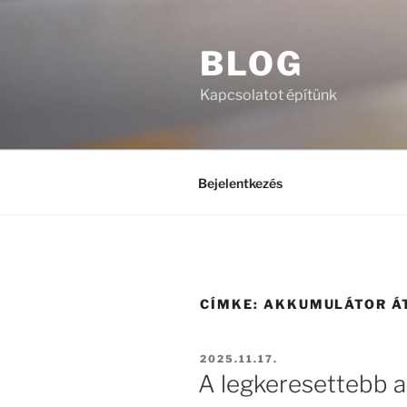
Tartalomhoz
BLOG
Kapcsolatot építünk
Bejelentkezés
CÍMKE:
AKKUMULÁTOR Á
BEKÜLDVE:
2025.11.17.
A legkeresettebb a