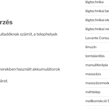
légtechnika
légtechnikai b
légtechnikai e
őrzés
légtechnikai r
ulladéknak számít, a telephelyek
Levante Consul
limuzin
lomtalanítás
manuálterápia
zerekben használt akkumulátorok
masszázs
árat.
masszázsmed
méhtelep
mellkorrekció 