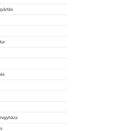
gyártás
tur
lés
íregyháza
ás