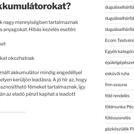
akkumulátorokat?
duguláselhárít
duguláselhárít
rok nagy mennyiségben tartalmaznak
duguláselhárít
s anyagokat. Hibás kezelés esetén:
Ecom Testvér
ket
Egyéb kategóri
ákat okozhatnak
épületgépészet
sznált akkumulátor mindig engedéllyel
esküvői ruha
yen kerüljön leadásra. A jó hír az, hogy
finn szauna
asznosítható fémeket tartalmaznak, így
án az eladó pénzt kaphat a leadott
föld rendelés
földmunka Péc
fűtésszerelés
gázkészülék Pi