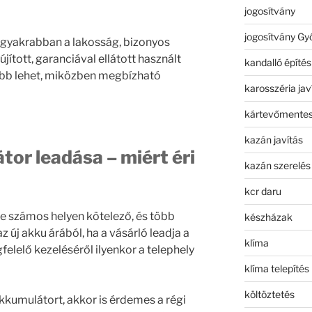
jogosítvány
jogosítvány Gy
eggyakrabban a lakosság, bizonyos
ított, garanciával ellátott használt
kandalló építés
zőbb lehet, miközben megbízható
karosszéria jav
kártevőmentes
kazán javítás
tor leadása – miért éri
kazán szerelés
kcr daru
le számos helyen kötelező, és több
készházak
új akku árából, ha a vásárló leadja a
klíma
elelő kezeléséről ilyenkor a telephely
klíma telepítés
költöztetés
kkumulátort, akkor is érdemes a régi