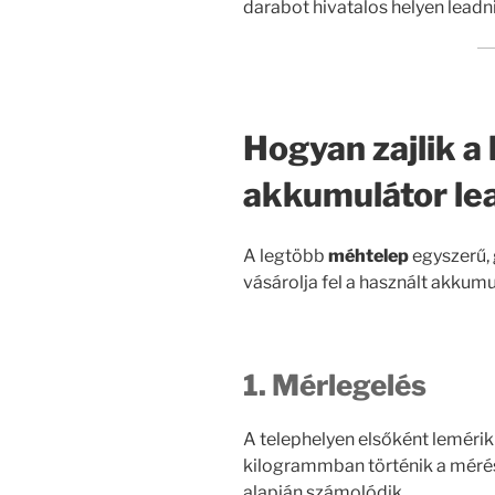
darabot hivatalos helyen leadni
Hogyan zajlik a
akkumulátor le
A legtöbb
méhtelep
egyszerű, 
vásárolja fel a használt akkum
1. Mérlegelés
A telephelyen elsőként lemérik
kilogrammban történik a mérés,
alapján számolódik.