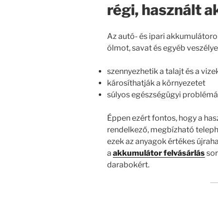
régi, használt 
Az autó- és ipari akkumuláto
ólmot, savat és egyéb veszélye
szennyezhetik a talajt és a vize
károsíthatják a környezetet
súlyos egészségügyi problém
Éppen ezért fontos, hogy a ha
rendelkező, megbízható telephel
ezek az anyagok értékes újrah
a
akkumulátor felvásárlás
sor
darabokért.