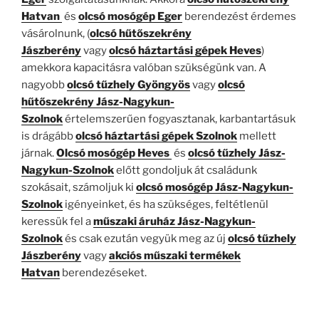
Hatvan
és
olcsó mosógép Eger
berendezést érdemes
vásárolnunk, (
olcsó hűtőszekrény
Jászberény
vagy
olcsó háztartási gépek Heves
)
amekkora kapacitásra valóban szükségünk van. A
nagyobb
olcsó tűzhely Gyöngyös
vagy
olcsó
hűtőszekrény Jász-Nagykun-
Szolnok
értelemszerűen fogyasztanak, karbantartásuk
is drágább
olcsó
háztartási gépek Szolnok
mellett
járnak.
Olcsó mosógép Heves
és
olcsó tűzhely Jász-
Nagykun-Szolnok
előtt gondoljuk át családunk
szokásait, számoljuk ki
olcsó mosógép Jász-Nagykun-
Szolnok
igényeinket, és ha szükséges, feltétlenül
keressük fel a
műszaki áruház Jász-Nagykun-
Szolnok
és csak ezután vegyük meg az új
olcsó tűzhely
Jászberény
vagy
akciós műszaki termékek
Hatvan
berendezéseket.