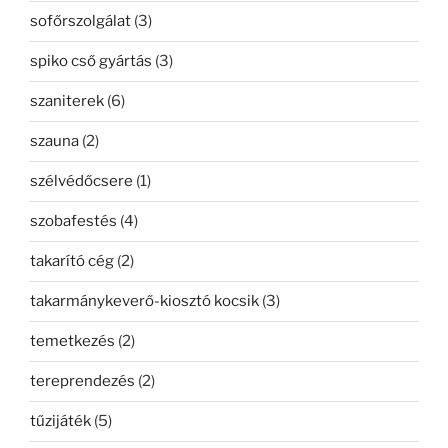
sofőrszolgálat
(3)
spiko cső gyártás
(3)
szaniterek
(6)
szauna
(2)
szélvédőcsere
(1)
szobafestés
(4)
takarító cég
(2)
takarmánykeverő-kiosztó kocsik
(3)
temetkezés
(2)
tereprendezés
(2)
tűzijáték
(5)