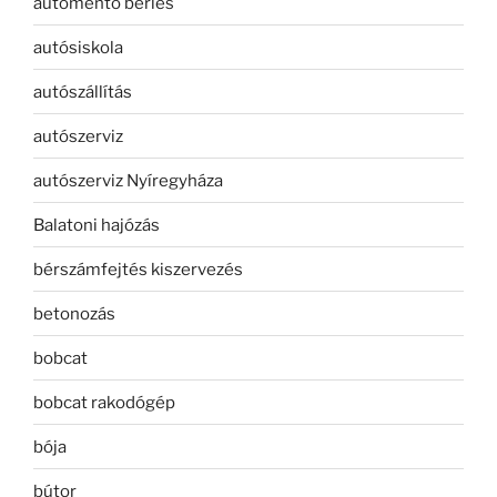
autómentő bérlés
autósiskola
autószállítás
autószerviz
autószerviz Nyíregyháza
Balatoni hajózás
bérszámfejtés kiszervezés
betonozás
bobcat
bobcat rakodógép
bója
bútor