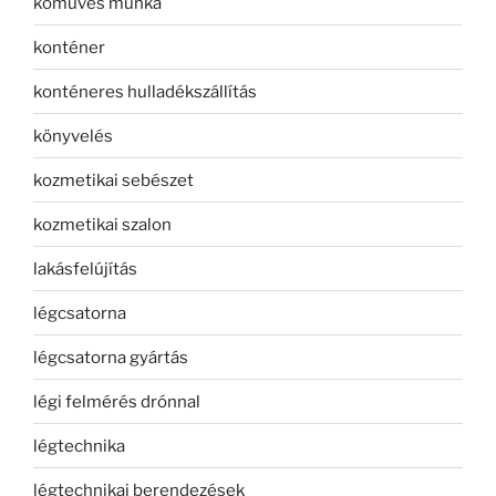
kőműves munka
konténer
konténeres hulladékszállítás
könyvelés
kozmetikai sebészet
kozmetikai szalon
lakásfelújítás
légcsatorna
légcsatorna gyártás
légi felmérés drónnal
légtechnika
légtechnikai berendezések