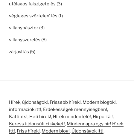
utólagos falszigetelés
(3)
végleges szőrtelenítés
(1)
villanypásztor
(3)
villanyszerelés
(8)
zárjavítás
(5)
Hírek, újdonságok!
,
Frissebb hírek!
,
Modern blogok!
,
információk itt!
,
Érdekességek mennyiségben!
,
Kattints!
,
Heti hírek!
,
Hírek mindenfelé!
,
Hírportál!
,
Keress újdonsült cikkeket!
,
Mindennapra egy hír!
Hírek
itt!
,
Friss hírek!
,
Modern blog!
,
Újdonságok itt!
,