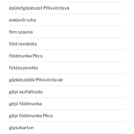
épületgépészet Pilisvörösvá
esküvői ruha
finn szauna
föld rendelés
földmunka Pécs
fűtésszerelés
gázkészülék Pilsivörösvár
gépi aszfaltozás
gépi földmunka
gépi földmunka Pécs
gipszkarton