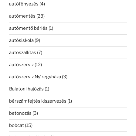
autófényezés
(4)
autómentés
(23)
autómentő bérlés
(1)
autósiskola
(9)
autószállítás
(7)
autószerviz
(12)
autószerviz Nyíregyháza
(3)
Balatoni hajózás
(1)
bérszámfejtés kiszervezés
(1)
betonozás
(3)
bobcat
(15)