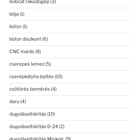
bobcat rakodógép
(3)
bója
(1)
bútor
(1)
bútor diszkont
(6)
CNC marás
(8)
cserepes lemez
(5)
cserépkályha építés
(10)
csőtörés bemérés
(4)
daru
(4)
duguláselhárítás
(10)
duguláselhárítás 0-24
(2)
duguláselhárítás Miskolc
(9)