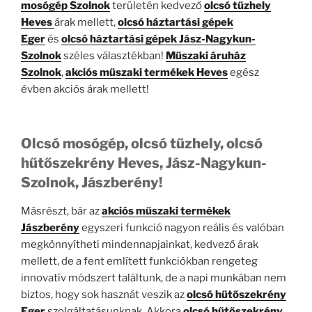
mosógép Szolnok
területén kedvező
olcsó tűzhely
Heves
árak mellett,
olcsó háztartási gépek
Eger
és
olcsó háztartási gépek Jász-Nagykun-
Szolnok
széles választékban!
Műszaki áruház
Szolnok
,
akciós műszaki termékek Heves
egész
évben akciós árak mellett!
Olcsó mosógép, olcsó tűzhely, olcsó
hűtőszekrény Heves, Jász-Nagykun-
Szolnok, Jászberény!
Másrészt, bár az
akciós műszaki termékek
Jászberény
egyszeri funkció nagyon reális és valóban
megkönnyítheti mindennapjainkat, kedvező árak
mellett, de a fent említett funkciókban rengeteg
innovatív módszert találtunk, de a napi munkában nem
biztos, hogy sok hasznát veszik az
olcsó hűtőszekrény
Eger
szolgáltatásunknak. Akkora
olcsó hűtőszekrény