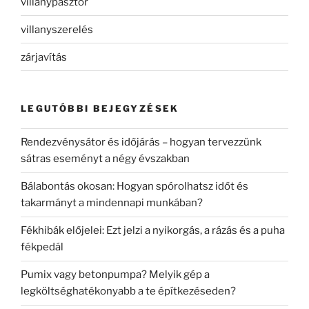
villanypásztor
villanyszerelés
zárjavítás
LEGUTÓBBI BEJEGYZÉSEK
Rendezvénysátor és időjárás – hogyan tervezzünk
sátras eseményt a négy évszakban
Bálabontás okosan: Hogyan spórolhatsz időt és
takarmányt a mindennapi munkában?
Fékhibák előjelei: Ezt jelzi a nyikorgás, a rázás és a puha
fékpedál
Pumix vagy betonpumpa? Melyik gép a
legköltséghatékonyabb a te építkezéseden?