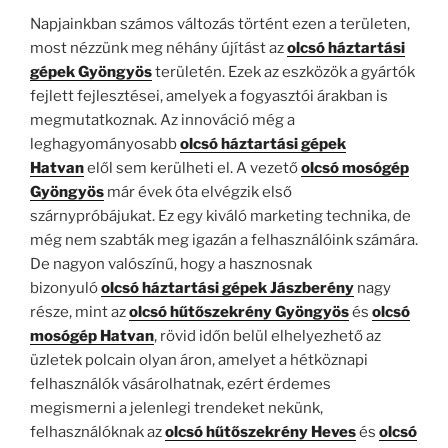
Napjainkban számos változás történt ezen a területen,
most nézzünk meg néhány újítást az
olcsó
h
áztartási
gépek Gyöngyös
területén. Ezek az eszközök a gyártók
fejlett fejlesztései, amelyek a fogyasztói árakban is
megmutatkoznak. Az innováció még a
leghagyományosabb
olcsó
háztartási gépek
Hatvan
elől sem kerülheti el. A vezető
olcsó mosógép
Gyöngyös
már évek óta elvégzik első
szárnypróbájukat. Ez egy kiváló marketing technika, de
még nem szabták meg igazán a felhasználóink ​​számára.
De nagyon valószínű, hogy a hasznosnak
bizonyuló
olcsó háztartási gépek Jászberény
nagy
része, mint az
olcsó hűtőszekrény Gyöngyös
és
olcsó
mosógép Hatvan
, rövid időn belül elhelyezhető az
üzletek polcain olyan áron, amelyet a hétköznapi
felhasználók vásárolhatnak, ezért érdemes
megismerni a jelenlegi trendeket nekünk,
felhasználóknak az
olcsó hűtőszekrény Heves
és
olcsó