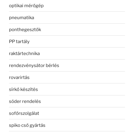
optikai mérőgép
pneumatika
ponthegesztők
PP tartály
raktártechnika
rendezvénysátor bérlés
rovarirtás
sírkő készítés
sóder rendelés
sofőrszolgálat
spiko cső gyártás