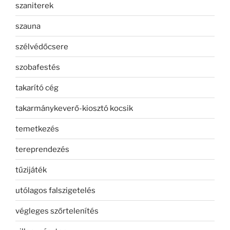
szaniterek
szauna
szélvédőcsere
szobafestés
takarító cég
takarmánykeverő-kiosztó kocsik
temetkezés
tereprendezés
tűzijáték
utólagos falszigetelés
végleges szőrtelenítés