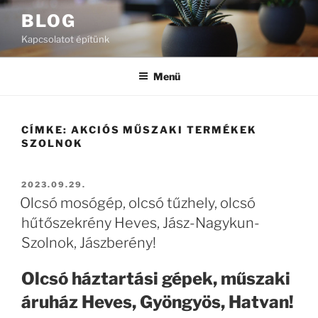
Tartalomhoz
BLOG
Kapcsolatot építünk
Menü
CÍMKE:
AKCIÓS MŰSZAKI TERMÉKEK
SZOLNOK
BEKÜLDVE:
2023.09.29.
Olcsó mosógép, olcsó tűzhely, olcsó
hűtőszekrény Heves, Jász-Nagykun-
Szolnok, Jászberény!
Olcsó háztartási gépek, műszaki
áruház Heves, Gyöngyös, Hatvan!