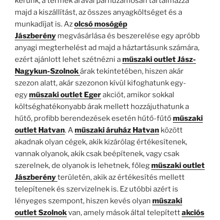
kérünk, a termék árával párhuzamosan tartalmazza
majd a kiszállítást, az összes anyagköltséget és a
munkadíjat is. Az
olcsó mosógép
Jászberény
megvásárlása és beszerelése egy apróbb
anyagi megterhelést ad majd a háztartásunk számára,
ezért ajánlott lehet szétnézni a
műszaki outlet Jász-
Nagykun-Szolnok
árak tekintetében, hiszen akár
szezon alatt, akár szezonon kívül kifoghatunk egy-
egy
műszaki outlet Eger
akciót, amikor sokkal
költséghatékonyabb árak mellett hozzájuthatunk a
hűtő, profibb berendezések esetén hűtő-fűtő
műszaki
outlet Hatvan
. A
műszaki áruház Hatvan
között
akadnak olyan cégek, akik kizárólag értékesítenek,
vannak olyanok, akik csak beépítenek, vagy csak
szerelnek, de olyanok is lehetnek, főleg
műszaki outlet
Jászberény
területén, akik az értékesítés mellett
telepítenek és szervizelnek is. Ez utóbbi azért is
lényeges szempont, hiszen kevés olyan
műszaki
outlet Szolnok
van, amely mások által telepített
akciós