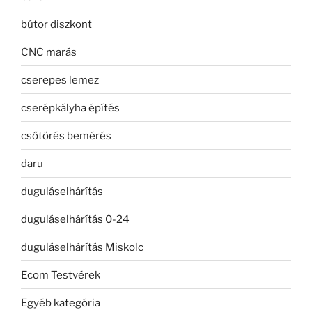
bútor diszkont
CNC marás
cserepes lemez
cserépkályha építés
csőtörés bemérés
daru
duguláselhárítás
duguláselhárítás 0-24
duguláselhárítás Miskolc
Ecom Testvérek
Egyéb kategória