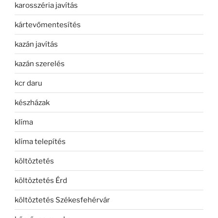
karosszéria javítás
kártevőmentesítés
kazán javítás
kazán szerelés
kcr daru
készházak
klíma
klíma telepítés
költöztetés
költöztetés Érd
költöztetés Székesfehérvár