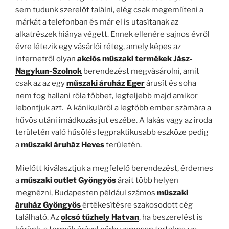
sem tudunk szerelőt találni, elég csak megemlíteni a
márkát a telefonban és már el is utasítanak az
alkatrészek hiánya végett. Ennek ellenére sajnos évről
évre létezik egy vásárlói réteg, amely képes az
internetről olyan
akciós műszaki termékek Jász-
Nagykun-Szolnok
berendezést megvásárolni, amit
csak az az egy
műszaki áruház Eger
árusít és soha
nem fog hallani róla többet, legfeljebb majd amikor
lebontjuk azt. A kánikuláról a legtöbb ember számára a
hűvös utáni imádkozás jut eszébe. A lakás vagy az iroda
területén való hűsölés legpraktikusabb eszköze pedig
a
műszaki áruház Heves
területén.
Mielőtt kiválasztjuk a megfelelő berendezést, érdemes
a
műszaki outlet Gyöngyös
árait több helyen
megnézni, Budapesten például számos
műszaki
áruház Gyöngyös
értékesítésre szakosodott cég
található. Az
olcsó tűzhely Hatvan
, ha beszerelést is