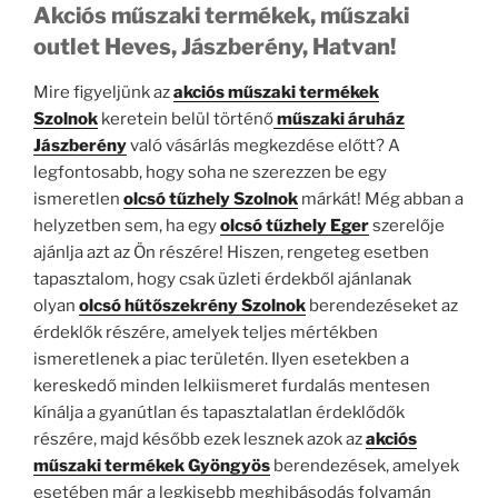
Akciós műszaki termékek, műszaki
outlet Heves, Jászberény, Hatvan!
Mire figyeljünk az
akciós műszaki termékek
Szolnok
keretein belül történő
műszaki áruház
Jászberény
való vásárlás megkezdése előtt? A
legfontosabb, hogy soha ne szerezzen be egy
ismeretlen
olcsó tűzhely Szolnok
márkát! Még abban a
helyzetben sem, ha egy
olcsó tűzhely Eger
szerelője
ajánlja azt az Ön részére! Hiszen, rengeteg esetben
tapasztalom, hogy csak üzleti érdekből ajánlanak
olyan
olcsó hűtőszekrény Szolnok
berendezéseket az
érdeklők részére, amelyek teljes mértékben
ismeretlenek a piac területén. Ilyen esetekben a
kereskedő minden lelkiismeret furdalás mentesen
kínálja a gyanútlan és tapasztalatlan érdeklődők
részére, majd később ezek lesznek azok az
akciós
műszaki termékek Gyöngyös
berendezések, amelyek
esetében már a legkisebb meghibásodás folyamán