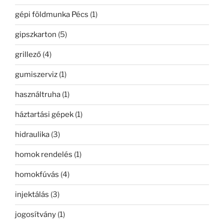
gépi földmunka Pécs
(1)
gipszkarton
(5)
grillező
(4)
gumiszerviz
(1)
használtruha
(1)
háztartási gépek
(1)
hidraulika
(3)
homok rendelés
(1)
homokfúvás
(4)
injektálás
(3)
jogosítvány
(1)