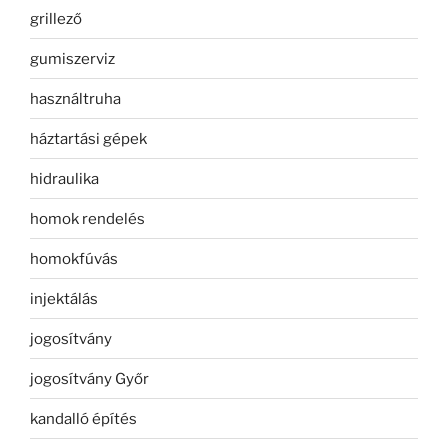
grillező
gumiszerviz
használtruha
háztartási gépek
hidraulika
homok rendelés
homokfúvás
injektálás
jogosítvány
jogosítvány Győr
kandalló építés