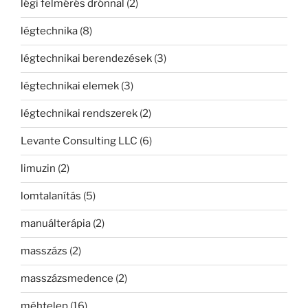
légi felmérés drónnal
(2)
légtechnika
(8)
légtechnikai berendezések
(3)
légtechnikai elemek
(3)
légtechnikai rendszerek
(2)
Levante Consulting LLC
(6)
limuzin
(2)
lomtalanítás
(5)
manuálterápia
(2)
masszázs
(2)
masszázsmedence
(2)
méhtelep
(16)