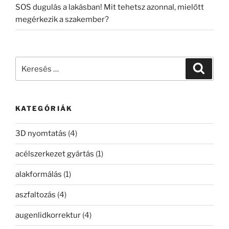
SOS dugulás a lakásban! Mit tehetsz azonnal, mielőtt
megérkezik a szakember?
Keresés
Keresé
a
következő
kifejezésre:
KATEGÓRIÁK
3D nyomtatás
(4)
acélszerkezet gyártás
(1)
alakformálás
(1)
aszfaltozás
(4)
augenlidkorrektur
(4)