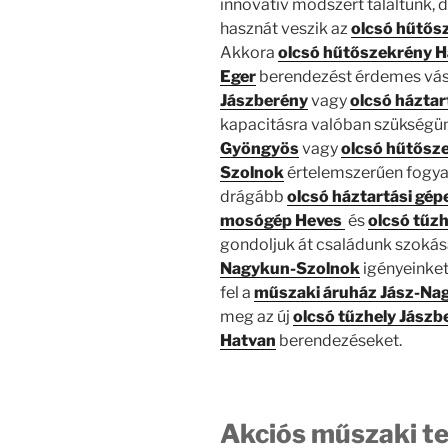
innovatív módszert találtunk, 
hasznát veszik az
olcsó hűtős
Akkora
olcsó hűtőszekrény 
Eger
berendezést érdemes vásá
Jászberény
vagy
olcsó háztar
kapacitásra valóban szükségü
Gyöngyös
vagy
olcsó hűtősz
Szolnok
értelemszerűen fogyas
drágább
olcsó
háztartási gép
mosógép Heves
és
olcsó tűz
gondoljuk át családunk szokása
Nagykun-Szolnok
igényeinket,
fel a
műszaki áruház Jász-Na
meg az új
olcsó tűzhely Jászb
Hatvan
berendezéseket.
Akciós műszaki t