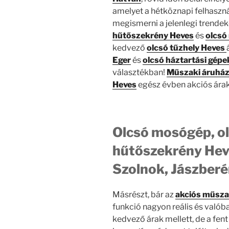
amelyet a hétköznapi felhaszn
megismerni a jelenlegi trende
hűtőszekrény Heves
és
olcsó
kedvező
olcsó tűzhely Heves
Eger
és
olcsó háztartási gép
választékban!
Műszaki áruház
Heves
egész évben akciós árak
Olcsó mosógép, ol
hűtőszekrény Hev
Szolnok, Jászberé
Másrészt, bár az
akciós műsza
funkció nagyon reális és való
kedvező árak mellett, de a fen