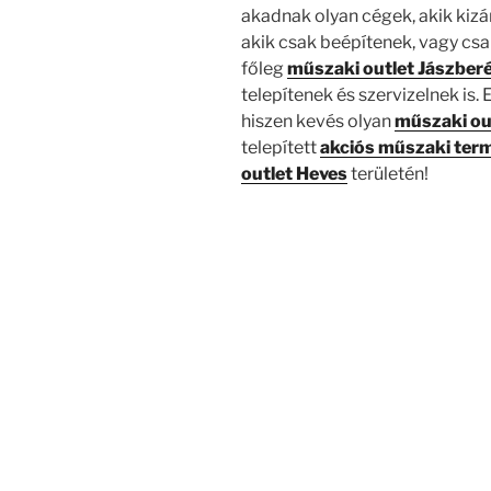
akadnak olyan cégek, akik kizá
akik csak beépítenek, vagy csak
főleg
műszaki outlet Jászber
telepítenek és szervizelnek is.
hiszen kevés olyan
műszaki ou
telepített
akciós műszaki ter
outlet Heves
területén!