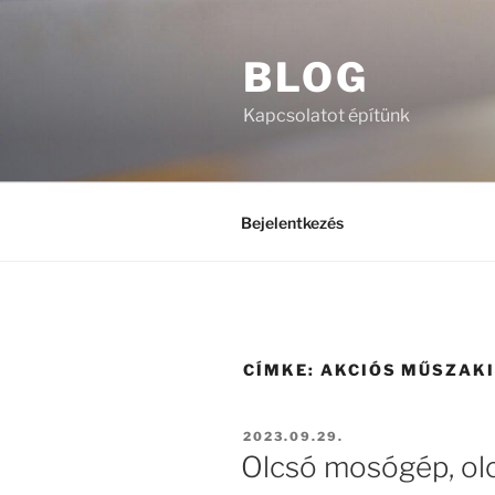
Tartalomhoz
BLOG
Kapcsolatot építünk
Bejelentkezés
CÍMKE:
AKCIÓS MŰSZAK
BEKÜLDVE:
2023.09.29.
Olcsó mosógép, olc