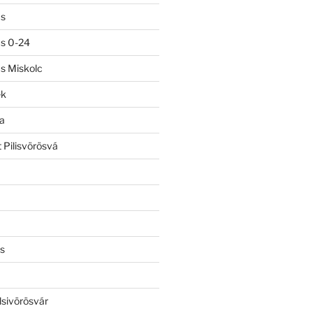
ás
ás 0-24
ás Miskolc
ek
a
 Pilisvörösvá
s
lsivörösvár