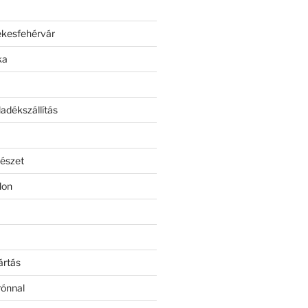
ékesfehérvár
ka
adékszállítás
észet
lon
ártás
rónnal