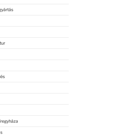
gyártás
tur
lés
íregyháza
ás