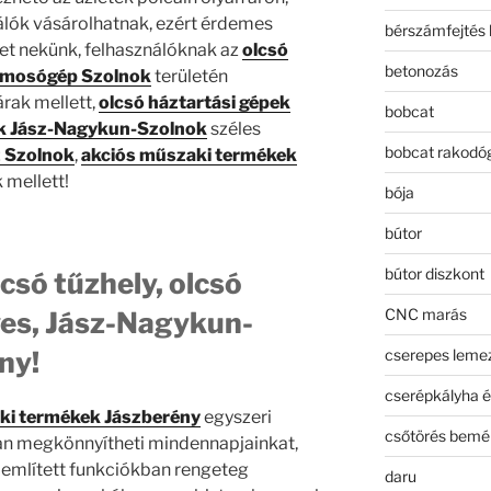
álók vásárolhatnak, ezért érdemes
bérszámfejtés 
ket nekünk, felhasználóknak az
olcsó
betonozás
 mosógép Szolnok
területén
árak mellett,
olcsó háztartási gépek
bobcat
ek Jász-Nagykun-Szolnok
széles
bobcat rakodó
 Szolnok
,
akciós műszaki termékek
 mellett!
bója
bútor
bútor diszkont
csó tűzhely, olcsó
CNC marás
es, Jász-Nagykun-
cserepes leme
ny!
cserépkályha é
ki termékek Jászberény
egyszeri
csőtörés bemé
ban megkönnyítheti mindennapjainkat,
t említett funkciókban rengeteg
daru