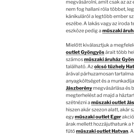
megvásárolni, amit csak az az
nem fog hallani róla többet, le
kánikuláról a legtöbb ember s
eszébe. A lakás vagy az iroda 
eszköze pedig a
műszaki áruh
Mielőtt kiválasztjuk a megfel
outlet Gyöngyös
árait több h
számos
műszaki áruház Gyö
található. Az
olcsó tűzhely Ha
árával párhuzamosan tartalmazz
anyagköltséget és a munkadíjat
Jászberény
megvásárlása és b
megterhelést ad majd a háztart
szétnézni a
műszaki outlet J
hiszen akár szezon alatt, akár 
egy
műszaki outlet Eger
akció
árak mellett hozzájuthatunk a 
fűtő
műszaki outlet Hatvan
. 