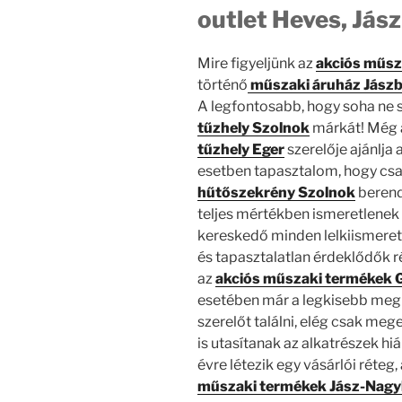
outlet Heves, Jás
Mire figyeljünk az
akciós műsz
történő
műszaki áruház Jász
A legfontosabb, hogy soha ne 
tűzhely Szolnok
márkát! Még 
tűzhely Eger
szerelője ajánlja 
esetben tapasztalom, hogy csak
hűtőszekrény Szolnok
berend
teljes mértékben ismeretlenek a
kereskedő minden lelkiismeret 
és tapasztalatlan érdeklődők 
az
akciós műszaki termékek
esetében már a legkisebb me
szerelőt találni, elég csak meg
is utasítanak az alkatrészek hi
évre létezik egy vásárlói réteg,
műszaki termékek Jász-Nag