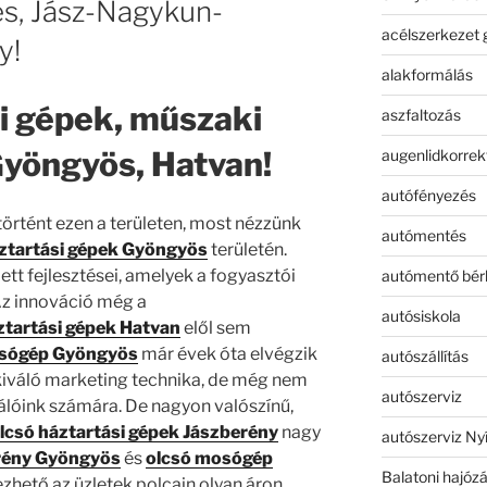
s, Jász-Nagykun-
acélszerkezet 
y!
alakformálás
i gépek, műszaki
aszfaltozás
Gyöngyös, Hatvan!
augenlidkorrek
autófényezés
örtént ezen a területen, most nézzünk
autómentés
ztartási gépek Gyöngyös
területén.
ett fejlesztései, amelyek a fogyasztói
autómentő bér
z innováció még a
autósiskola
ztartási gépek Hatvan
elől sem
osógép Gyöngyös
már évek óta elvégzik
autószállítás
 kiváló marketing technika, de még nem
autószerviz
lóink ​​számára. De nagyon valószínű,
lcsó háztartási gépek Jászberény
nagy
autószerviz Ny
rény Gyöngyös
és
olcsó mosógép
Balatoni hajóz
yezhető az üzletek polcain olyan áron,