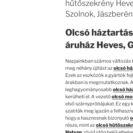
hűtőszekrény Heve
Szolnok, Jászberén
Olcsó háztartás
áruház Heves, 
Napjainkban számos változás t
meg néhány újítást az
olcsó
h
á
Ezek az eszközök a gyártók fejl
árakban is megmutatkoznak. A
leghagyományosabb
olcsó
há
kerülheti el. A vezető
olcsó m
első szárnypróbájukat. Ez egy
szabták meg igazán a felhaszná
hogy a hasznosnak bizonyuló
o
része, mint az
olcsó hűtőszek
Hatvan
, rövid időn belül elhel