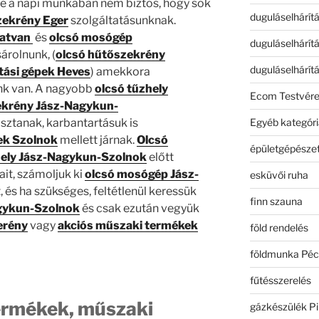
de a napi munkában nem biztos, hogy sok
duguláselhárít
zekrény Eger
szolgáltatásunknak.
Hatvan
és
olcsó mosógép
duguláselhárít
rolnunk, (
olcsó hűtőszekrény
duguláselhárít
tási gépek Heves
) amekkora
nk van. A nagyobb
olcsó tűzhely
Ecom Testvér
ekrény Jász-Nagykun-
Egyéb kategóri
ztanak, karbantartásuk is
ek Szolnok
mellett járnak.
Olcsó
épületgépészet
hely Jász-Nagykun-Szolnok
előtt
it, számoljuk ki
olcsó mosógép Jász-
esküvői ruha
 és ha szükséges, feltétlenül keressük
finn szauna
gykun-Szolnok
és csak ezután vegyük
erény
vagy
akciós műszaki termékek
föld rendelés
földmunka Péc
fűtésszerelés
ermékek, műszaki
gázkészülék Pi