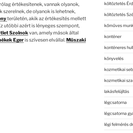
költöztetés Érd
rólag értékesítenek, vannak olyanok,
 szerelnek, de olyanok is lehetnek,
költöztetés Sz
ény
területén, akik az értékesítés mellett
kőműves mun
 Ez utóbbi azért is lényeges szempont,
tlet Szolnok
van, amely mások által
konténer
mékek Eger
is szívesen elvállal.
Műszaki
konténeres hull
könyvelés
kozmetikai seb
kozmetikai sza
lakásfelújítás
légcsatorna
légcsatorna gy
légi felmérés d