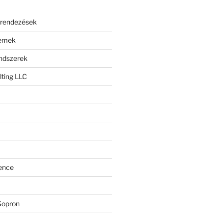
erendezések
lemek
endszerek
ting LLC
ence
Sopron