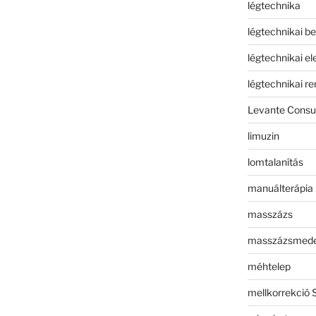
légtechnika
légtechnikai b
légtechnikai e
légtechnikai r
Levante Consul
limuzin
lomtalanítás
manuálterápia
masszázs
masszázsmed
méhtelep
mellkorrekció 