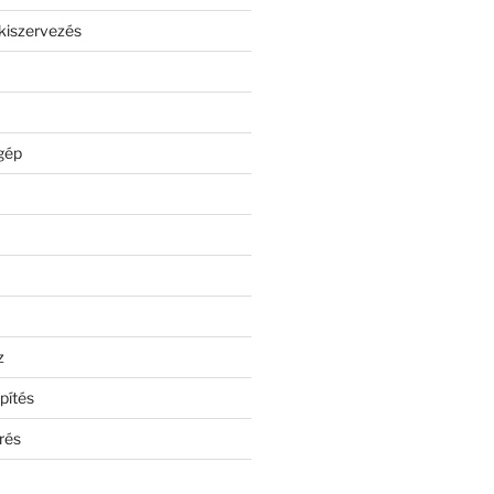
kiszervezés
gép
z
pítés
rés