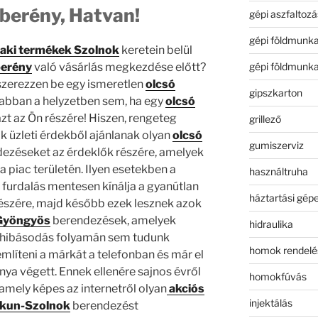
zberény, Hatvan!
gépi aszfaltozá
gépi földmunk
aki termékek Szolnok
keretein belül
gépi földmunk
berény
való vásárlás megkezdése előtt?
szerezzen be egy ismeretlen
olcsó
gipszkarton
abban a helyzetben sem, ha egy
olcsó
azt az Ön részére! Hiszen, rengeteg
grillező
 üzleti érdekből ajánlanak olyan
olcsó
gumiszerviz
ezéseket az érdeklők részére, amelyek
 piac területén. Ilyen esetekben a
használtruha
furdalás mentesen kínálja a gyanútlan
háztartási gép
részére, majd később ezek lesznek azok
 Gyöngyös
berendezések, amelyek
hidraulika
ghibásodás folyamán sem tudunk
homok rendelé
említeni a márkát a telefonban és már el
ánya végett. Ennek ellenére sajnos évről
homokfúvás
 amely képes az internetről olyan
akciós
injektálás
ykun-Szolnok
berendezést