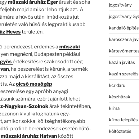
 egy
műszaki áruház Eger
árusít és soha
jogosítvány
gfeljebb majd amikor lebontjuk azt. A
jogosítvány Gy
zámára a hűvös utáni imádkozás jut
területén való hűsölés legpraktikusabb
kandalló építés
áz Heves
területén.
karosszéria jav
elő berendezést, érdemes a
műszaki
kártevőmentes
elyen megnézni, Budapesten például
ngyös
értékesítésre szakosodott cég
kazán javítás
tvan
, ha beszerelést is kérünk, a termék
kazán szerelés
a majd a kiszállítást, az összes
 is. Az
olcsó mosógép
kcr daru
eszerelése egy apróbb anyagi
készházak
ásunk számára, ezért ajánlott lehet
ász-Nagykun-Szolnok
árak tekintetében,
klíma
szezonon kívül kifoghatunk egy-
klíma telepítés
t, amikor sokkal költséghatékonyabb
hűtő, profibb berendezések esetén hűtő-
költöztetés
A
műszaki áruház Hatvan
között