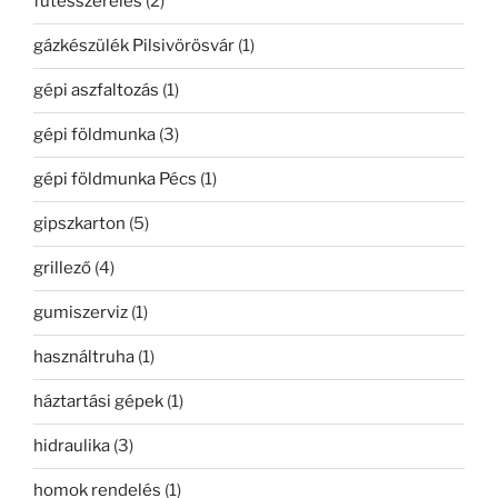
fűtésszerelés
(2)
gázkészülék Pilsivörösvár
(1)
gépi aszfaltozás
(1)
gépi földmunka
(3)
gépi földmunka Pécs
(1)
gipszkarton
(5)
grillező
(4)
gumiszerviz
(1)
használtruha
(1)
háztartási gépek
(1)
hidraulika
(3)
homok rendelés
(1)