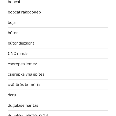
bobcat
bobcat rakodógép
bója
bútor
bútor diszkont
CNC marás
cserepes lemez
cserépkályha építés
csőtörés bemérés
daru
duguláselhárítás
duguláselhárítás 0-24