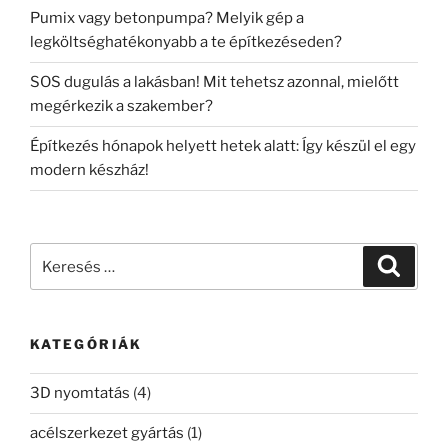
Pumix vagy betonpumpa? Melyik gép a
legköltséghatékonyabb a te építkezéseden?
SOS dugulás a lakásban! Mit tehetsz azonnal, mielőtt
megérkezik a szakember?
Építkezés hónapok helyett hetek alatt: Így készül el egy
modern készház!
Keresés
Keresé
a
következő
kifejezésre:
KATEGÓRIÁK
3D nyomtatás
(4)
acélszerkezet gyártás
(1)