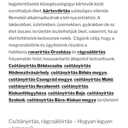
legjelentősebb közegészségügyi kártevők közé
sorolhatjuk őket,
kártevőirtás
szükséges ellenük.
Remekül alkalmazkodnak a környezetükhöz. A
lakásokban, üzletekben, üzemekben, gyárakban de az
élet összes területén észlelhetjük őket, valamint, ha az
életfeltételek kedveznek nekik. Cégünk célja, hogy a
megrendelőink és ügyfeleink részére a
hatékony
rovarirtás Orosháza
és
rágcsálóirtás
folyamatán felül, hosszantartó állapotot biztosítsunk.
Csótányirtás Békéscsaba
,
csótányirtás
Hódmezővásárhely
,
csótányirtás Békés megye
,
csótányirtás Csongrád megye
,
csótányirtás Makó
,
csótányirtás Kecskemét
,
csótányirtás
Kiskunfélegyháza
,
csótányirtás Baja
,
csótányirtás
Szolnok
,
csótányirtás Bács-Kiskun megye
területein!
Csótányirtás, rágcsálóirtás – Hogyan legyen