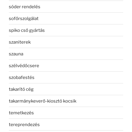
sóder rendelés
sofőrszolgálat
spiko cső gyártás
szaniterek
szauna
szélvédőcsere
szobafestés
takarító cég
takarmánykeverő-kiosztó kocsik
temetkezés
tereprendezés