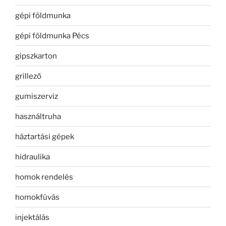
gépi földmunka
gépi földmunka Pécs
gipszkarton
grillező
gumiszerviz
használtruha
háztartási gépek
hidraulika
homok rendelés
homokfúvás
injektálás