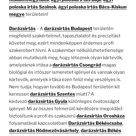
poloska irtás Szolnok
,
ágyi poloska irtás Bács-Kiskun
megye
területein!
Darázsirtás
– A
darázsirtás Budapest
területén
megfelelő szakértelmet, tapasztalatot és precizitást
követel meg, ezért mindenképpen érdemes profi
szakembert hívni. A szakember nélkülözhetetlensége
abban mutatkozik meg, hogy léteznek olyan kártevők,
amelyeknek irtása a
darázsirtás Csongrád
magas
biológiai és irtószer ismeretet igényel és vannak olyan
kártevők, amelyek irtása ezen felül még veszélyes is.
Nem tudja, hogyan tovább és Budapest területén kit
keressen
darázsirtás Szentes
miatt? A
kedvező
darázsirtás Gyula
különleges óvatosságot
igényel. Mi az összes felmerülő kérdésére megoldást
biztosítunk a profi és szakszerű
darázsirtás Orosháza
folyamatával kapcsolatban!
Darázsirtás Békéscsaba
,
darázsirtás Hódmezővásárhely
,
darázsirtás Békés