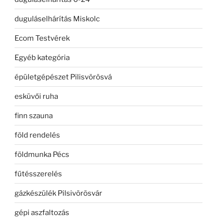
duguláselhárítás Miskolc
Ecom Testvérek
Egyéb kategória
épületgépészet Pilisvörösvá
esküvői ruha
finn szauna
föld rendelés
földmunka Pécs
fűtésszerelés
gázkészülék Pilsivörösvár
gépi aszfaltozás