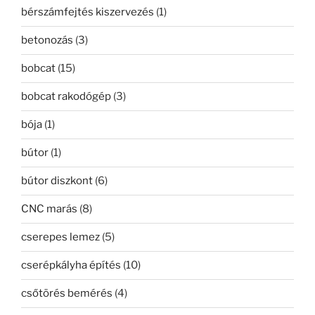
bérszámfejtés kiszervezés
(1)
betonozás
(3)
bobcat
(15)
bobcat rakodógép
(3)
bója
(1)
bútor
(1)
bútor diszkont
(6)
CNC marás
(8)
cserepes lemez
(5)
cserépkályha építés
(10)
csőtörés bemérés
(4)