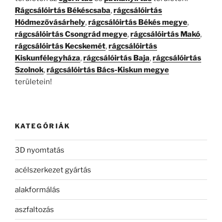
Rágcsálóirtás Békéscsaba
,
rágcsálóirtás
Hódmezővásárhely
,
rágcsálóirtás Békés megye
,
rágcsálóirtás Csongrád megye
,
rágcsálóirtás Makó
,
rágcsálóirtás Kecskemét
,
rágcsálóirtás
Kiskunfélegyháza
,
rágcsálóirtás Baja
,
rágcsálóirtás
Szolnok
,
rágcsálóirtás Bács-Kiskun megye
területein!
KATEGÓRIÁK
3D nyomtatás
acélszerkezet gyártás
alakformálás
aszfaltozás