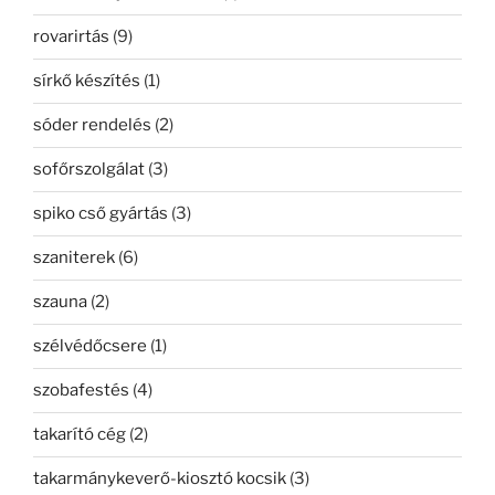
rovarirtás
(9)
sírkő készítés
(1)
sóder rendelés
(2)
sofőrszolgálat
(3)
spiko cső gyártás
(3)
szaniterek
(6)
szauna
(2)
szélvédőcsere
(1)
szobafestés
(4)
takarító cég
(2)
takarmánykeverő-kiosztó kocsik
(3)