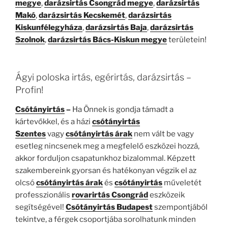
megye
,
darázsirtás Csongrád megye
,
darázsirtás
Makó
,
darázsirtás Kecskemét
,
darázsirtás
Kiskunfélegyháza
,
darázsirtás Baja
,
darázsirtás
Szolnok
,
darázsirtás Bács-Kiskun megye
területein!
Ágyi poloska irtás, egérirtás, darázsirtás –
Profin!
Csótányirtás
–
Ha Önnek is gondja támadt a
kártevőkkel, és a házi
csótányirtás
Szentes
vagy
csótányirtás árak
nem vált be vagy
esetleg nincsenek meg a megfelelő eszközei hozzá,
akkor forduljon csapatunkhoz bizalommal. Képzett
szakembereink gyorsan és hatékonyan végzik el az
olcsó
csótányirtás árak
és
csótányirtás
műveletét
professzionális
rovarirtás Csongrád
eszközeik
segítségével!
Csótányirtás Budapest
szempontjából
tekintve, a férgek csoportjába sorolhatunk minden