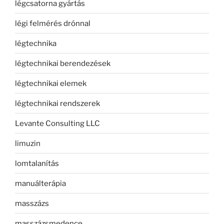
légcsatorna gyártás
légi felmérés drónnal
légtechnika
légtechnikai berendezések
légtechnikai elemek
légtechnikai rendszerek
Levante Consulting LLC
limuzin
lomtalanítás
manuálterápia
masszázs
masszázsmedence