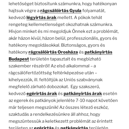
lehetőséget biztosítunk számunkra, hogy hatékonyan
hajtsuk végre a
rágcsálóirtás Gyula
folyamatát,
kedvező
légyirtás árak
mellett. A pókok tehát
rengeteg kellemetlenséget okozhatnak számunkra.
Hívjon minket és mi megoldjuk Önnek ezt a problémát,
akár házon kívül, házon belül, professzionális, gyors és
hatékony megoldásokkal. Biztonságos, gyors és
hatékony
rágcsálóirtás Orosháza
és
patkányirtás
Budapest
területén tapasztalt és megbízható
szakember részéről! Az első alkalommal – a
rágcsálófertőzöttség feltérképezése után –
kihelyezzük, ill. feltöltjük az Uniós szabványnak
megfelelő zárható dobozokat. Egy szakszerű,
kedvező
egérirtás árak
és
patkányirtás árak
esetén
az egerek és patkányok jelenléte 7-10 napot követően
már teljesen megszűnik! Az összes létező eszköz,
szaktudás a rendelkezésünkre áll ahhoz, hogy
megszüntessük a keletkezett problémát az érintett
területen az
egérirtás
és
patkányirtás
területén.