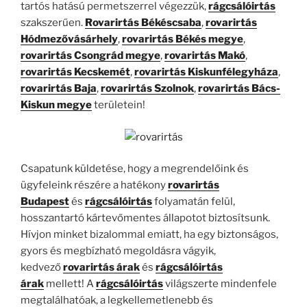
tartós hatású permetszerrel végezzük,
rágcsálóirtás
szakszerűen.
Rovarirtás Békéscsaba
,
rovarirtás
Hódmezővásárhely
,
rovarirtás Békés megye
,
rovarirtás Csongrád megye
,
rovarirtás Makó
,
rovarirtás Kecskemét
,
rovarirtás Kiskunfélegyháza
,
rovarirtás Baja
,
rovarirtás Szolnok
,
rovarirtás Bács-
Kiskun megye
területein!
Csapatunk küldetése, hogy a megrendelőink és
ügyfeleink részére a hatékony
rovarirtás
Budapest
és
rágcsálóirtás
folyamatán felül,
hosszantartó kártevőmentes állapotot biztosítsunk.
Hívjon minket bizalommal emiatt, ha egy biztonságos,
gyors és megbízható megoldásra vágyik,
kedvező
rovarirtás árak
és
rágcsálóirtás
árak
mellett! A
rágcsálóirtás
világszerte mindenfele
megtalálhatóak, a legkellemetlenebb és