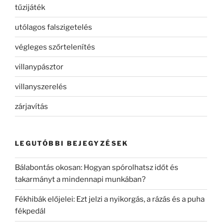
tűzijáték
utólagos falszigetelés
végleges szőrtelenítés
villanypásztor
villanyszerelés
zárjavítás
LEGUTÓBBI BEJEGYZÉSEK
Bálabontás okosan: Hogyan spórolhatsz időt és
takarmányt a mindennapi munkában?
Fékhibák előjelei: Ezt jelzi a nyikorgás, a rázás és a puha
fékpedál