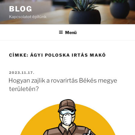
Tartalomhoz
BLOG
Kapcsolatot építünk
Menü
CÍMKE:
ÁGYI POLOSKA IRTÁS MAKÓ
BEKÜLDVE:
2023.11.17.
Hogyan zajlik a rovarirtás Békés megye
területén?