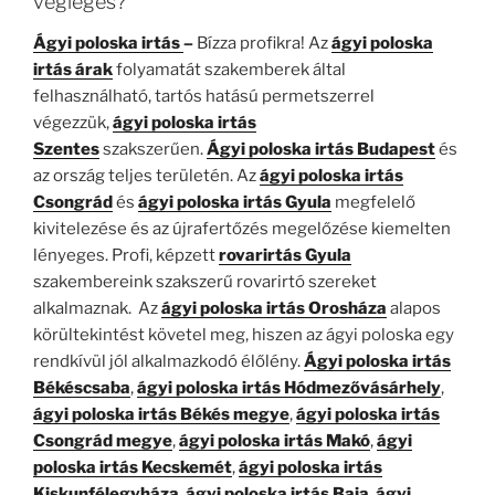
végleges?
Ágyi poloska irtás
–
Bízza profikra! Az
ágyi poloska
irtás árak
folyamatát szakemberek által
felhasználható, tartós hatású permetszerrel
végezzük,
ágyi poloska irtás
Szentes
szakszerűen.
Ágyi poloska irtás
Budapest
és
az ország teljes területén. Az
ágyi poloska irtás
Csongrád
és
ágyi poloska irtás Gyula
megfelelő
kivitelezése és az újrafertőzés megelőzése kiemelten
lényeges. Profi, képzett
rovarirtás Gyula
szakembereink szakszerű rovarirtó szereket
alkalmaznak. Az
ágyi poloska irtás Orosháza
alapos
körültekintést követel meg, hiszen az ágyi poloska egy
rendkívül jól alkalmazkodó élőlény.
Ágyi poloska irtás
Békéscsaba
,
ágyi poloska irtás Hódmezővásárhely
,
ágyi poloska irtás Békés megye
,
ágyi poloska irtás
Csongrád megye
,
ágyi poloska irtás Makó
,
ágyi
poloska irtás Kecskemét
,
ágyi poloska irtás
Kiskunfélegyháza
,
ágyi poloska irtás Baja
,
ágyi