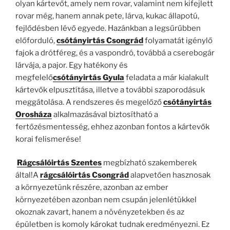
olyan kártevőt, amely nem rovar, valamint nem kifejlett
rovar még, hanem annak pete, lárva, kukac állapotú,
fejlődésben lévő egyede. Hazánkban a legsűrűbben
előforduló,
csótányirtás Csongrád
folyamatát igénylő
fajok a drótféreg, és a vaspondró, továbbá a cserebogár
lárvája, a pajor. Egy hatékony és
megfelelő
csótányirtás Gyula
feladata a már kialakult
kártevők elpusztítása, illetve a további szaporodásuk
meggátolása. A rendszeres és megelőző
csótányirtás
Orosháza
alkalmazásával biztosítható a
fertőzésmentesség, ehhez azonban fontos a kártevők
korai felismerése!
Rágcsálóirtás Szentes
megbízható szakemberek
által!A
rágcsálóirtás Csongrád
alapvetően hasznosak
a környezetünk részére, azonban az ember
környezetében azonban nem csupán jelenlétükkel
okoznak zavart, hanem a növényzetekben és az
épületben is komoly károkat tudnak eredményezni. Ez