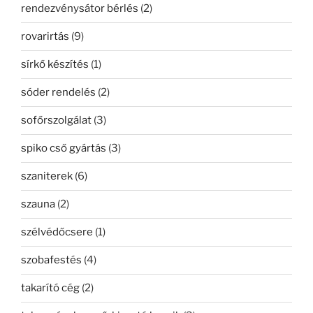
rendezvénysátor bérlés
(2)
rovarirtás
(9)
sírkő készítés
(1)
sóder rendelés
(2)
sofőrszolgálat
(3)
spiko cső gyártás
(3)
szaniterek
(6)
szauna
(2)
szélvédőcsere
(1)
szobafestés
(4)
takarító cég
(2)