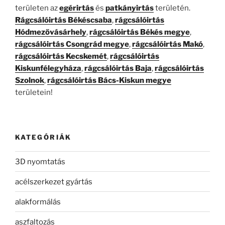
területen az
egérirtás
és
patkányirtás
területén.
Rágcsálóirtás Békéscsaba
,
rágcsálóirtás
Hódmezővásárhely
,
rágcsálóirtás Békés megye
,
rágcsálóirtás Csongrád megye
,
rágcsálóirtás Makó
,
rágcsálóirtás Kecskemét
,
rágcsálóirtás
Kiskunfélegyháza
,
rágcsálóirtás Baja
,
rágcsálóirtás
Szolnok
,
rágcsálóirtás Bács-Kiskun megye
területein!
KATEGÓRIÁK
3D nyomtatás
acélszerkezet gyártás
alakformálás
aszfaltozás