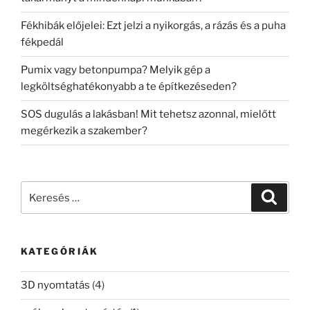
Fékhibák előjelei: Ezt jelzi a nyikorgás, a rázás és a puha
fékpedál
Pumix vagy betonpumpa? Melyik gép a
legköltséghatékonyabb a te építkezéseden?
SOS dugulás a lakásban! Mit tehetsz azonnal, mielőtt
megérkezik a szakember?
Keresés
Keresé
a
következő
kifejezésre:
KATEGÓRIÁK
3D nyomtatás
(4)