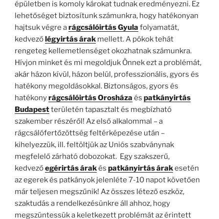
épületben is komoly károkat tudnak eredményezni. Ez
lehetőséget biztosítunk számunkra, hogy hatékonyan
hajtsuk végre a
rágcsálóirtás Gyula
folyamatát,
kedvező
légyirtás árak
mellett. A pókok tehát
rengeteg kellemetlenséget okozhatnak számunkra.
Hívjon minket és mi megoldjuk Önnek ezt a problémát,
akár házon kívül, házon belül, professzionális, gyors és
hatékony megoldásokkal. Biztonságos, gyors és
hatékony
rágcsálóirtás Orosháza
és
patkányirtás
Budapest
területén tapasztalt és megbízható
szakember részéről! Az első alkalommal – a
rágcsálófertőzöttség feltérképezése után –
kihelyezzük, ill. feltöltjük az Uniós szabványnak
megfelelő zárható dobozokat. Egy szakszerű,
kedvező
egérirtás árak
és
patkányirtás árak
esetén
az egerek és patkányok jelenléte 7-10 napot követően
már teljesen megszűnik! Az összes létező eszköz,
szaktudás a rendelkezésünkre áll ahhoz, hogy
megszüntessük a keletkezett problémát az érintett