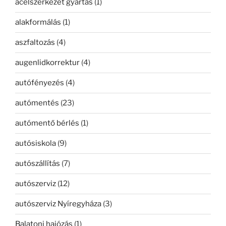
acélszerkezet gyártás
(1)
alakformálás
(1)
aszfaltozás
(4)
augenlidkorrektur
(4)
autófényezés
(4)
autómentés
(23)
autómentő bérlés
(1)
autósiskola
(9)
autószállítás
(7)
autószerviz
(12)
autószerviz Nyíregyháza
(3)
Balatoni hajózás
(1)