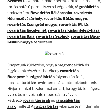
Szentes
folyamatát szakemberek által felhasználható,
tartós hatású permetszerrel végezzük,
rágcsálóirtás
szakszerűen.
Rovarirtás Békéscsaba
,
rovarirtás
Hódmezővásárhely
,
rovarirtás Békés megye
,
rovarirtás Csongrád megye
,
rovarirtás Makó
,
rovarirtás Kecskemét
,
rovarirtás Kiskunfélegyháza
,
rovarirtás Baja
,
rovarirtás Szolnok
,
rovarirtás Bács-
Kiskun megye
területein!
Csapatunk küldetése, hogy a megrendelőink és
ügyfeleink részére a hatékony
rovarirtás
Budapest
és
rágcsálóirtás
folyamatán felül,
hosszantartó kártevőmentes állapotot biztosítsunk.
Hívjon minket bizalommal emiatt, ha egy biztonságos,
gyors és megbízható megoldásra vágyik,
kedvező
rovarirtás árak
és
rágcsálóirtás
árak
mellett! A
rágcsálóirtás
világszerte mindenfele