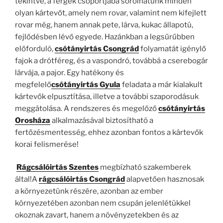
tekintve, a férgek csoportjába sorolhatunk minden
olyan kártevőt, amely nem rovar, valamint nem kifejlett
rovar még, hanem annak pete, lárva, kukac állapotú,
fejlődésben lévő egyede. Hazánkban a legsűrűbben
előforduló,
csótányirtás Csongrád
folyamatát igénylő
fajok a drótféreg, és a vaspondró, továbbá a cserebogár
lárvája, a pajor. Egy hatékony és
megfelelő
csótányirtás Gyula
feladata a már kialakult
kártevők elpusztítása, illetve a további szaporodásuk
meggátolása. A rendszeres és megelőző
csótányirtás
Orosháza
alkalmazásával biztosítható a
fertőzésmentesség, ehhez azonban fontos a kártevők
korai felismerése!
Rágcsálóirtás Szentes
megbízható szakemberek
által!A
rágcsálóirtás Csongrád
alapvetően hasznosak
a környezetünk részére, azonban az ember
környezetében azonban nem csupán jelenlétükkel
okoznak zavart, hanem a növényzetekben és az