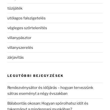
tűzijáték
utólagos falszigetelés
végleges szőrtelenítés
villanypásztor
villanyszerelés
zárjavítás
LEGUTÓBBI BEJEGYZÉSEK
Rendezvénysátor és időjárás – hogyan tervezzünk
sátras eseményt a négy évszakban
Bálabontás okosan: Hogyan spórolhatsz időt és
takarmányt a mindennapi munkában?