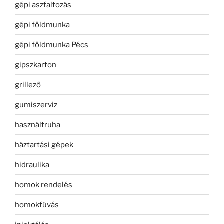
gépi aszfaltozás
gépi földmunka
gépi földmunka Pécs
gipszkarton
grillező
gumiszerviz
használtruha
háztartási gépek
hidraulika
homok rendelés
homokfúvás