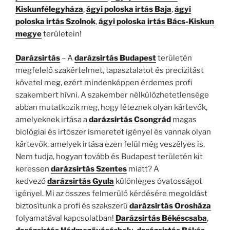
Kiskunfélegyháza
,
ágyi poloska irtás Baja
,
ágyi
poloska irtás Szolnok
,
ágyi poloska irtás Bács-Kiskun
megye
területein!
Darázsirtás
– A
darázsirtás Budapest
területén
megfelelő szakértelmet, tapasztalatot és precizitást
követel meg, ezért mindenképpen érdemes profi
szakembert hívni. A szakember nélkülözhetetlensége
abban mutatkozik meg, hogy léteznek olyan kártevők,
amelyeknek irtása a
darázsirtás Csongrád
magas
biológiai és irtószer ismeretet igényel és vannak olyan
kártevők, amelyek irtása ezen felül még veszélyes is.
Nem tudja, hogyan tovább és Budapest területén kit
keressen
darázsirtás Szentes
miatt? A
kedvező
darázsirtás Gyula
különleges óvatosságot
igényel. Mi az összes felmerülő kérdésére megoldást
biztosítunk a profi és szakszerű
darázsirtás Orosháza
folyamatával kapcsolatban!
Darázsirtás Békéscsaba
,