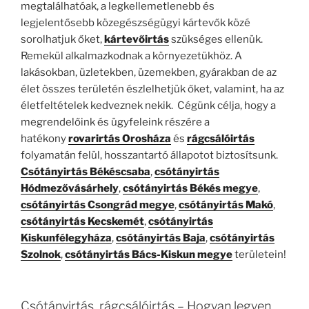
megtalálhatóak, a legkellemetlenebb és
legjelentősebb közegészségügyi kártevők közé
sorolhatjuk őket,
kártevőirtás
szükséges ellenük.
Remekül alkalmazkodnak a környezetükhöz. A
lakásokban, üzletekben, üzemekben, gyárakban de az
élet összes területén észlelhetjük őket, valamint, ha az
életfeltételek kedveznek nekik. Cégünk célja, hogy a
megrendelőink és ügyfeleink részére a
hatékony
rovarirtás Orosháza
és
rágcsálóirtás
folyamatán felül, hosszantartó állapotot biztosítsunk.
Csótányirtás Békéscsaba
,
csótányirtás
Hódmezővásárhely
,
csótányirtás Békés megye
,
csótányirtás Csongrád megye
,
csótányirtás Makó
,
csótányirtás Kecskemét
,
csótányirtás
Kiskunfélegyháza
,
csótányirtás Baja
,
csótányirtás
Szolnok
,
csótányirtás Bács-Kiskun megye
területein!
Csótányirtás, rágcsálóirtás – Hogyan legyen