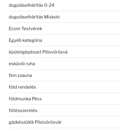
duguláselhárítás 0-24
duguláselhárítás Miskolc
Ecom Testvérek
Egyéb kategória
épületgépészet Pilisvörösvá
esküvői ruha
finn szauna
föld rendelés
földmunka Pécs
fűtésszerelés
gázkészülék Pilsivörösvár