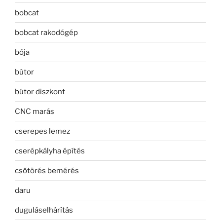
bobcat
bobcat rakodógép
bója
bútor
bútor diszkont
CNC marás
cserepes lemez
cserépkályha építés
csőtörés bemérés
daru
duguláselhárítás