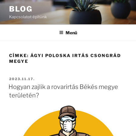
Tartalomhoz
BLOG
Kapcsolatot építünk
Menü
CÍMKE:
ÁGYI POLOSKA IRTÁS CSONGRÁD
MEGYE
BEKÜLDVE:
2023.11.17.
Hogyan zajlik a rovarirtás Békés megye
területén?