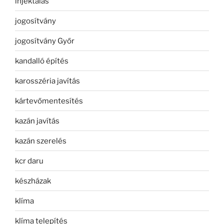
injektálás
jogosítvány
jogosítvány Győr
kandalló építés
karosszéria javítás
kártevőmentesítés
kazán javítás
kazán szerelés
kcr daru
készházak
klíma
klíma telepítés