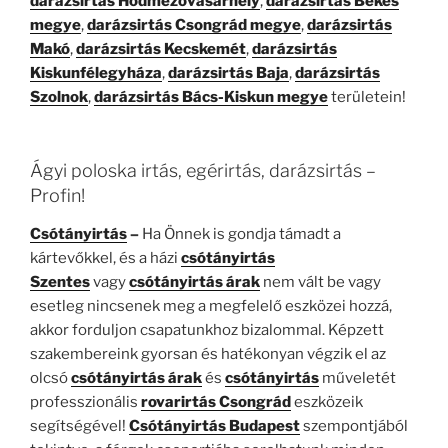
darázsirtás Hódmezővásárhely
,
darázsirtás Békés
megye
,
darázsirtás Csongrád megye
,
darázsirtás
Makó
,
darázsirtás Kecskemét
,
darázsirtás
Kiskunfélegyháza
,
darázsirtás Baja
,
darázsirtás
Szolnok
,
darázsirtás Bács-Kiskun megye
területein!
Ágyi poloska irtás, egérirtás, darázsirtás –
Profin!
Csótányirtás
–
Ha Önnek is gondja támadt a
kártevőkkel, és a házi
csótányirtás
Szentes
vagy
csótányirtás árak
nem vált be vagy
esetleg nincsenek meg a megfelelő eszközei hozzá,
akkor forduljon csapatunkhoz bizalommal. Képzett
szakembereink gyorsan és hatékonyan végzik el az
olcsó
csótányirtás árak
és
csótányirtás
műveletét
professzionális
rovarirtás Csongrád
eszközeik
segítségével!
Csótányirtás Budapest
szempontjából