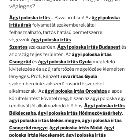
végleges?
Ágyi poloska irtás
–
Bízza profikra! Az
ágyi poloska
irtás árak
folyamatát szakemberek által
felhasználható, tartós hatású permetszerrel
végezzük,
ágyi poloska irtás
Szentes
szakszerűen.
Ágyi poloska irtás
Budapest
és
az ország teljes területén. Az
ágyi poloska irtás
Csongrád
és
ágyi poloska irtás Gyula
megfelelő
kivitelezése és az újrafertőzés megelőzése kiemelten
lényeges. Profi, képzett
rovarirtás Gyula
szakembereink szakszerű rovarirtó szereket
alkalmaznak. Az
ágyi poloska irtás Orosháza
alapos
körültekintést követel meg, hiszen az ágyi poloska egy
rendkívül jól alkalmazkodó élőlény.
Ágyi poloska irtás
Békéscsaba
,
ágyi poloska irtás Hódmezővásárhely
,
ágyi poloska irtás Békés megye
,
ágyi poloska irtás
Csongrád megye
,
ágyi poloska irtás Makó
,
ágyi
poloska irtás Kecskemét
,
ágyi poloska irtás