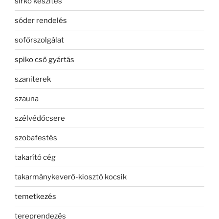
sírkő készítés
sóder rendelés
sofőrszolgálat
spiko cső gyártás
szaniterek
szauna
szélvédőcsere
szobafestés
takarító cég
takarmánykeverő-kiosztó kocsik
temetkezés
tereprendezés