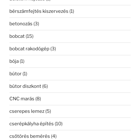
bérszámfejtés kiszervezés
(1)
betonozás
(3)
bobcat
(15)
bobcat rakodógép
(3)
bója
(1)
bútor
(1)
bútor diszkont
(6)
CNC marás
(8)
cserepes lemez
(5)
cserépkályha építés
(10)
csőtörés bemérés
(4)