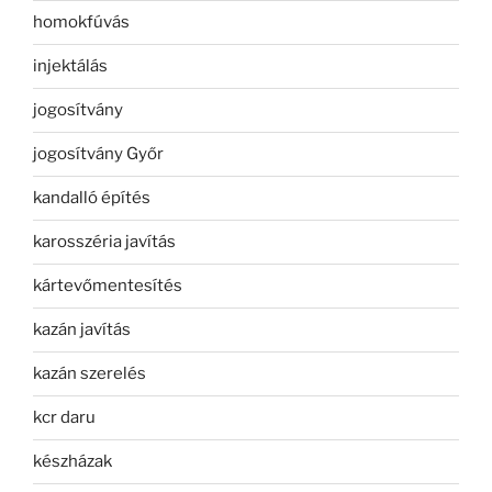
homokfúvás
injektálás
jogosítvány
jogosítvány Győr
kandalló építés
karosszéria javítás
kártevőmentesítés
kazán javítás
kazán szerelés
kcr daru
készházak