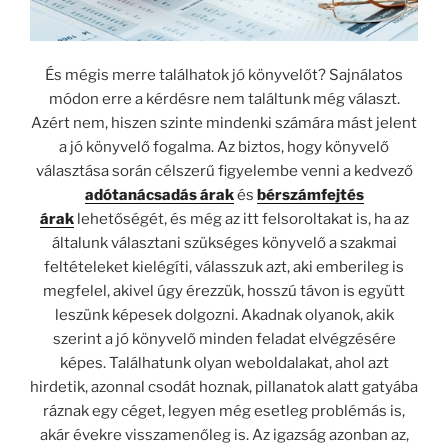
És mégis merre találhatok jó könyvelőt? Sajnálatos
módon erre a kérdésre nem találtunk még választ.
Azért nem, hiszen szinte mindenki számára mást jelent
a jó könyvelő fogalma. Az biztos, hogy könyvelő
választása során célszerű figyelembe venni a kedvező
adótanácsadás árak
és
bérszámfejtés
árak
lehetőségét, és még az itt felsoroltakat is, ha az
általunk választani szükséges könyvelő a szakmai
feltételeket kielégíti, válasszuk azt, aki emberileg is
megfelel, akivel úgy érezzük, hosszú távon is együtt
leszünk képesek dolgozni. Akadnak olyanok, akik
szerint a jó könyvelő minden feladat elvégzésére
képes. Találhatunk olyan weboldalakat, ahol azt
hirdetik, azonnal csodát hoznak, pillanatok alatt gatyába
ráznak egy céget, legyen még esetleg problémás is,
akár évekre visszamenőleg is. Az igazság azonban az,