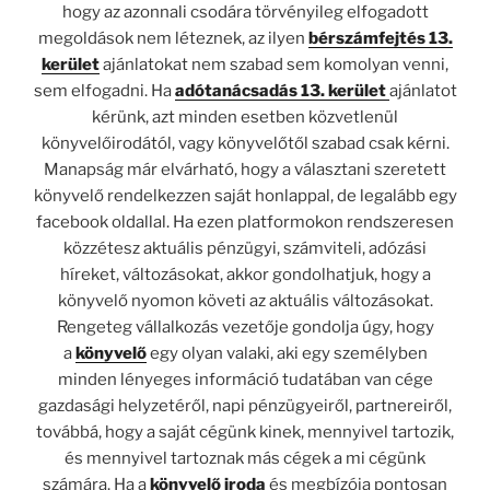
hogy az azonnali csodára törvényileg elfogadott
megoldások nem léteznek, az ilyen
bérszámfejtés 13.
kerület
ajánlatokat nem szabad sem komolyan venni,
sem elfogadni. Ha
adótanácsadás 13. kerület
ajánlatot
kérünk, azt minden esetben közvetlenül
könyvelőirodától, vagy könyvelőtől szabad csak kérni.
Manapság már elvárható, hogy a választani szeretett
könyvelő rendelkezzen saját honlappal, de legalább egy
facebook oldallal. Ha ezen platformokon rendszeresen
közzétesz aktuális pénzügyi, számviteli, adózási
híreket, változásokat, akkor gondolhatjuk, hogy a
könyvelő nyomon követi az aktuális változásokat.
Rengeteg vállalkozás vezetője gondolja úgy, hogy
a
könyvelő
egy olyan valaki, aki egy személyben
minden lényeges információ tudatában van cége
gazdasági helyzetéről, napi pénzügyeiről, partnereiről,
továbbá, hogy a saját cégünk kinek, mennyivel tartozik,
és mennyivel tartoznak más cégek a mi cégünk
számára. Ha a
könyvelő iroda
és megbízója pontosan