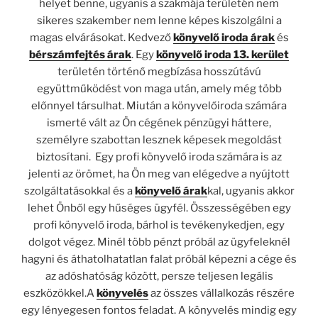
helyet benne, ugyanis a szakmája területén nem
sikeres szakember nem lenne képes kiszolgálni a
magas elvárásokat. Kedvező
könyvelő iroda árak
és
bérszámfejtés árak
. Egy
könyvelő iroda 13. kerület
területén történő megbízása hosszútávú
együttműködést von maga után, amely még több
előnnyel társulhat. Miután a könyvelőiroda számára
ismerté vált az Ön cégének pénzügyi háttere,
személyre szabottan lesznek képesek megoldást
biztosítani. Egy profi könyvelő iroda számára is az
jelenti az örömet, ha Ön meg van elégedve a nyújtott
szolgáltatásokkal és a
könyvelő árak
kal, ugyanis akkor
lehet Önből egy hűséges ügyfél. Összességében egy
profi könyvelő iroda, bárhol is tevékenykedjen, egy
dolgot végez. Minél több pénzt próbál az ügyfeleknél
hagyni és áthatolhatatlan falat próbál képezni a cége és
az adóshatóság között, persze teljesen legális
eszközökkel.A
könyvelés
az összes vállalkozás részére
egy lényegesen fontos feladat. A könyvelés mindig egy