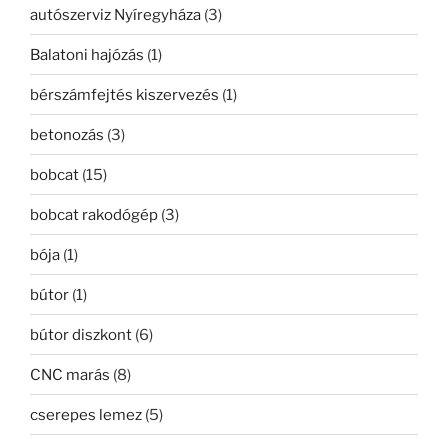
autószerviz Nyíregyháza
(3)
Balatoni hajózás
(1)
bérszámfejtés kiszervezés
(1)
betonozás
(3)
bobcat
(15)
bobcat rakodógép
(3)
bója
(1)
bútor
(1)
bútor diszkont
(6)
CNC marás
(8)
cserepes lemez
(5)