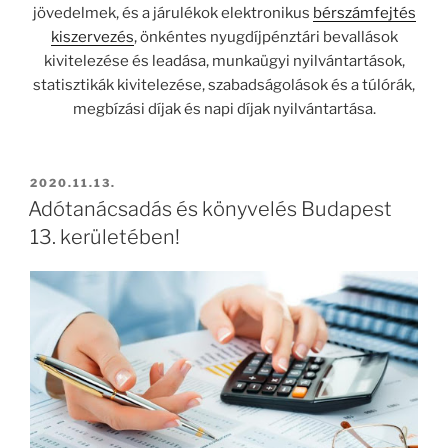
jövedelmek, és a járulékok elektronikus
bérszámfejtés
kiszervezés
, önkéntes nyugdíjpénztári bevallások
kivitelezése és leadása, munkaügyi nyilvántartások,
statisztikák kivitelezése, szabadságolások és a túlórák,
megbízási díjak és napi díjak nyilvántartása.
BEKÜLDVE:
2020.11.13.
Adótanácsadás és könyvelés Budapest
13. kerületében!