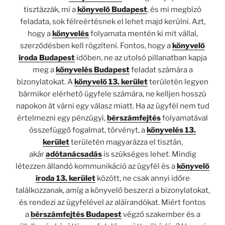
tisztázzák, mi a
könyvelő Budapest
, és mi megbízó
feladata, sok félreértésnek el lehet majd kerülni. Azt,
hogy a
könyvelés
folyamata mentén ki mit vállal,
szerződésben kell rögzíteni. Fontos, hogy a
könyvelő
iroda Budapest
időben, ne az utolsó pillanatban kapja
meg a
könyvelés Budapest
feladat számára a
bizonylatokat. A
könyvelő 13. kerület
területén legyen
bármikor elérhető ügyfele számára, ne kelljen hosszú
napokon át várni egy válasz miatt. Ha az ügyfél nem tud
értelmezni egy pénzügyi,
bérszámfejtés
folyamatával
összefüggő fogalmat, törvényt, a
könyvelés 13.
kerület
területén magyarázza el tisztán,
akár
adótanácsadás
is szükséges lehet. Mindig
létezzen állandó kommunikáció az ügyfél és a
könyvelő
iroda 13. kerület
között, ne csak annyi időre
találkozzanak, amíg a könyvelő beszerzi a bizonylatokat,
és rendezi az ügyfelével az aláírandókat. Miért fontos
a
bérszámfejtés Budapest
végző szakember és a