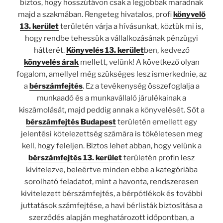
biztos, hogy hosszútávon csak a legjobbak maradnak
majd a szakmában. Rengeteg hivatalos, profi
könyvelő
13. kerület
területén várja a hívásunkat, köztük mi is,
hogy rendbe tehessük a vállalkozásának pénzügyi
hátterét.
Könyvelés 13. kerület
ben, kedvező
könyvelés árak
mellett, velünk! A következő olyan
fogalom, amellyel még szükséges lesz ismerkednie, az
a
bérszámfejtés
. Ez a tevékenység összefoglalja a
munkaadó és a munkavállaló járulékainak a
kiszámolását, majd peddig annak a könyvelését. Sőt a
bérszámfejtés Budapest
területén emellett egy
jelentési kötelezettség számára is tökéletesen meg
kell, hogy feleljen. Biztos lehet abban, hogy velünk a
bérszámfejtés 13. kerület
területén profin lesz
kivitelezve, beleértve minden ebbe a kategóriába
sorolható feladatot, mint a havonta, rendszeresen
kivitelezett bérszámfejtés, a bérpótlékok és további
juttatások számfejtése, a havi bérlisták biztosítása a
szerződés alapján meghatározott időpontban, a