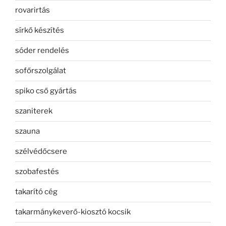
rovarirtás
sírkő készítés
sóder rendelés
sofőrszolgálat
spiko cső gyártás
szaniterek
szauna
szélvédőcsere
szobafestés
takarító cég
takarmánykeverő-kiosztó kocsik