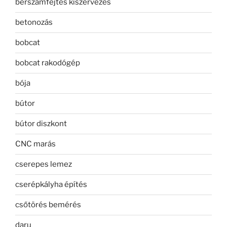
bérszámfejtés kiszervezés
betonozás
bobcat
bobcat rakodógép
bója
bútor
bútor diszkont
CNC marás
cserepes lemez
cserépkályha építés
csőtörés bemérés
daru