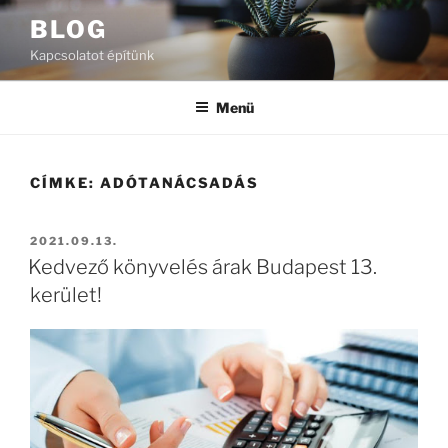
Tartalomhoz
BLOG
Kapcsolatot építünk
Menü
CÍMKE:
ADÓTANÁCSADÁS
BEKÜLDVE:
2021.09.13.
Kedvező könyvelés árak Budapest 13.
kerület!