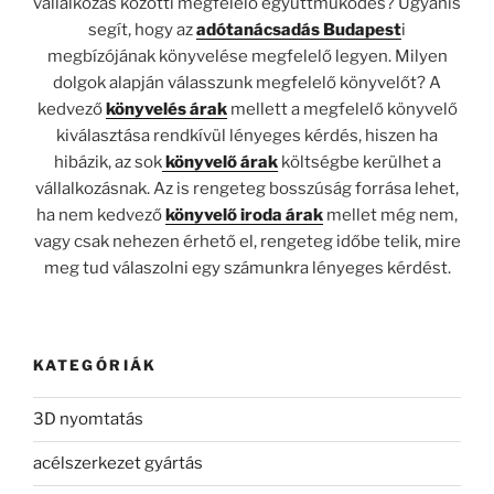
vállalkozás közötti megfelelő együttműködés? Ugyanis
segít, hogy az
adótanácsadás Budapest
i
megbízójának könyvelése megfelelő legyen. Milyen
dolgok alapján válasszunk megfelelő könyvelőt? A
kedvező
könyvelés árak
mellett a megfelelő könyvelő
kiválasztása rendkívül lényeges kérdés, hiszen ha
hibázik, az sok
könyvelő árak
költségbe kerülhet a
vállalkozásnak. Az is rengeteg bosszúság forrása lehet,
ha nem kedvező
könyvelő iroda árak
mellet még nem,
vagy csak nehezen érhető el, rengeteg időbe telik, mire
meg tud válaszolni egy számunkra lényeges kérdést.
KATEGÓRIÁK
3D nyomtatás
acélszerkezet gyártás