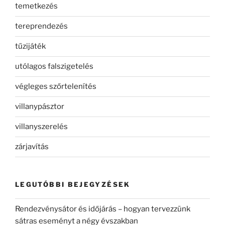
temetkezés
tereprendezés
tűzijáték
utólagos falszigetelés
végleges szőrtelenítés
villanypásztor
villanyszerelés
zárjavítás
LEGUTÓBBI BEJEGYZÉSEK
Rendezvénysátor és időjárás – hogyan tervezzünk
sátras eseményt a négy évszakban