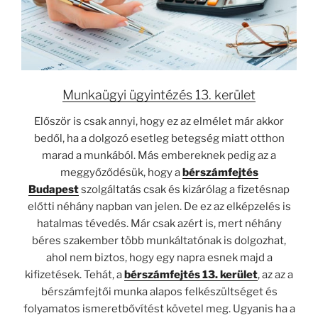
Munkaügyi ügyintézés 13. kerület
Először is csak annyi, hogy ez az elmélet már akkor
bedől, ha a dolgozó esetleg betegség miatt otthon
marad a munkából. Más embereknek pedig az a
meggyőződésük, hogy a
bérszámfejtés
Budapest
szolgáltatás csak és kizárólag a fizetésnap
előtti néhány napban van jelen. De ez az elképzelés is
hatalmas tévedés. Már csak azért is, mert néhány
béres szakember több munkáltatónak is dolgozhat,
ahol nem biztos, hogy egy napra esnek majd a
kifizetések. Tehát, a
bérszámfejtés 13. kerület
, az az a
bérszámfejtői munka alapos felkészültséget és
folyamatos ismeretbővítést követel meg. Ugyanis ha a