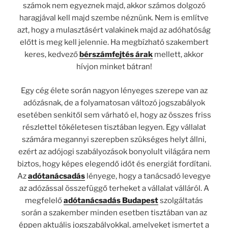
számok nem egyeznek majd, akkor számos dolgozó
haragjával kell majd szembe néznünk. Nem is említve
azt, hogy a mulasztásért valakinek majd az adóhatóság
előtt is meg kell jelennie. Ha megbízható szakembert
keres, kedvező
bérszámfejtés árak
mellett, akkor
hívjon minket bátran!
Egy cég élete során nagyon lényeges szerepe van az
adózásnak, de a folyamatosan változó jogszabályok
esetében senkitől sem várható el, hogy az összes friss
részlettel tökéletesen tisztában legyen. Egy vállalat
számára megannyi szerepben szükséges helyt állni,
ezért az adójogi szabályozások bonyolult világára nem
biztos, hogy képes elegendő időt és energiát fordítani.
Az
adótanácsadás
lényege, hogy a tanácsadó levegye
az adózással összefüggő terheket a vállalat válláról. A
megfelelő
adótanácsadás Budapest
szolgáltatás
során a szakember minden esetben tisztában van az
éppen aktuális jogszabályokkal, amelyeket ismertet a