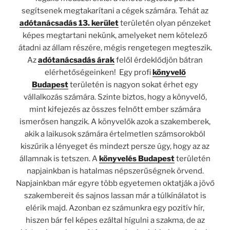
segítsenek megtakarítani a cégek számára. Tehát az
adótanácsadás 13. kerület
területén olyan pénzeket
képes megtartani nekünk, amelyeket nem kötelező
átadni az állam részére, mégis rengetegen megteszik.
Az
adótanácsadás árak
felől érdeklődjön bátran
elérhetőségeinken! Egy profi
könyvelő
Budapest
területén is nagyon sokat érhet egy
vállalkozás számára. Szinte biztos, hogy a könyvelő,
mint kifejezés az összes felnőtt ember számára
ismerősen hangzik. A könyvelők azok a szakemberek,
akik a laikusok számára értelmetlen számsorokból
kiszűrik a lényeget és mindezt persze úgy, hogy az az
államnak is tetszen. A
könyvelés Budapest
területén
napjainkban is hatalmas népszerűségnek örvend.
Napjainkban már egyre több egyetemen oktatják a jövő
szakembereit és sajnos lassan már a túlkínálatot is
elérik majd. Azonban ez számunkra egy pozitív hír,
hiszen bár fel képes ezáltal hígulni a szakma, de az