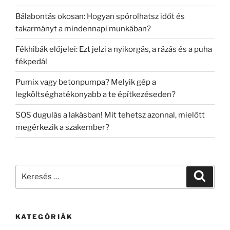
Bálabontás okosan: Hogyan spórolhatsz időt és
takarmányt a mindennapi munkában?
Fékhibák előjelei: Ezt jelzi a nyikorgás, a rázás és a puha
fékpedál
Pumix vagy betonpumpa? Melyik gép a
legköltséghatékonyabb a te építkezéseden?
SOS dugulás a lakásban! Mit tehetsz azonnal, mielőtt
megérkezik a szakember?
Keresés
Keresé
a
következő
kifejezésre:
KATEGÓRIÁK