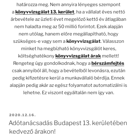
határozza meg. Nem annyira lényeges szempont
a
könyvvizsgálat 13. kerület
, ha a vállalat éves nettó
árbevétele az üzleti évet megelőző kettő év átlagában
nem haladta meg az 50 millió forintot. Ezek alapján
nem utólag, hanem előre megállapítható, hogy
szükséges-e vagy sem a
könyvvizsgálat
. Válasszon
minket ha megbízható könyvvizsgálót keres,
költséghatékony
könyvvizsgálat árak
mellett!
Rengeteg úgy gondolkodnak, hogy a
bérszámfejtés
csak annyiból áll, hogy a bevételből levonásra, ezután
pedig kifizetésre kerül a munkavállaló bérdíja. Ennek
alapján pedig akár az egész folyamatot automatizálni is
lehetne. Ez viszont egyáltalán nem így van.
BEKÜLDVE:
2020.12.16.
Adótanácsadás Budapest 13. kerületében
kedvező árakon!