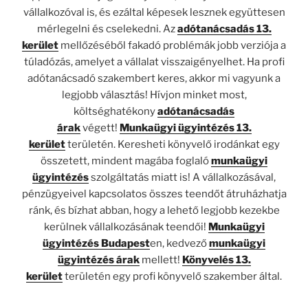
vállalkozóval is, és ezáltal képesek lesznek együttesen
mérlegelni és cselekedni. Az
adótanácsadás 13.
kerület
mellőzéséből fakadó problémák jobb verziója a
túladózás, amelyet a vállalat visszaigényelhet. Ha profi
adótanácsadó szakembert keres, akkor mi vagyunk a
legjobb választás! Hívjon minket most,
költséghatékony
adótanácsadás
árak
végett!
Munkaügyi ügyintézés 13.
kerület
területén. Keresheti könyvelő irodánkat egy
összetett, mindent magába foglaló
munkaügyi
ügyintézés
szolgáltatás miatt is! A vállalkozásával,
pénzügyeivel kapcsolatos összes teendőt átruházhatja
ránk, és bízhat abban, hogy a lehető legjobb kezekbe
kerülnek vállalkozásának teendői!
Munkaügyi
ügyintézés Budapest
en, kedvező
munkaügyi
ügyintézés árak
mellett!
Könyvelés 13.
kerület
területén egy profi könyvelő szakember által.