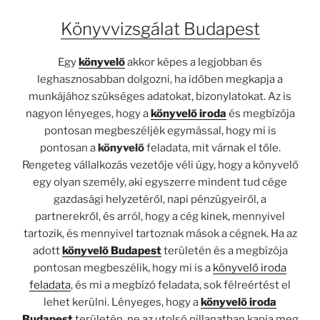
Könyvvizsgálat Budapest
Egy
könyvelő
akkor képes a legjobban és
leghasznosabban dolgozni, ha időben megkapja a
munkájához szükséges adatokat, bizonylatokat. Az is
nagyon lényeges, hogy a
könyvelő iroda
és megbízója
pontosan megbeszéljék egymással, hogy mi is
pontosan a
könyvelő
feladata, mit várnak el tőle.
Rengeteg vállalkozás vezetője véli úgy, hogy a könyvelő
egy olyan személy, aki egyszerre mindent tud cége
gazdasági helyzetéről, napi pénzügyeiről, a
partnerekről, és arról, hogy a cég kinek, mennyivel
tartozik, és mennyivel tartoznak mások a cégnek. Ha az
adott
könyvelő Budapest
területén és a megbízója
pontosan megbeszélik, hogy mi is a
könyvelő iroda
feladata
, és mi a megbízó feladata, sok félreértést el
lehet kerülni. Lényeges, hogy a
könyvelő iroda
Budapest
területén, ne az utolsó pillanatban kapja meg