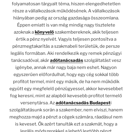
folyamatosan tárgyalt téma, hiszen elengedhetetlen
része a vállalkozások működésének. A vállalkozások
hiányában pedig az ország gazdasága összeomlana.
Éppen emiatt is van még mindig nagy tisztelete
azoknak a
könyvelő
szakembereknek, akik teljesen
értik a pénz nyelvét. Vagyis teljesen pontosítva a
pénzmegtakarítás a szakmabeli területük, de persze
legális formában. Aki rendelkezik egy remek pénzügyi
tanácsadóval, akár
adótanácsadás
szolgáltatást vesz
igénybe, annak már nagy baja nem eshet. Nagyon
egyszerűen előfordulhat, hogy egy cég sokkal több
profitot termel, mint egy másik, de ha nem működik
együtt egy megfelelő pénzügyessel, akkor kevesebbet
fog keresni, mint az alapból kevesebb profitot termelő
versenytársa. Az
adótanácsadás Budapest
i
szolgáltatásunk során a szakember, nem elviszi, hanem
meghozza majd a pénzt a cégek számára, ráadásul nem
is keveset. Ők azért tanulták ezt a szakmát, hogy a
legális módszerekkel a lehető legtöbb pénzt