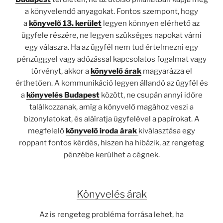
a könyvelendő anyagokat. Fontos szempont, hogy
a
könyvelő 13. kerület
legyen könnyen elérhető az
ügyfele részére, ne legyen szükséges napokat várni
egy válaszra. Ha az ügyfél nem tud értelmezni egy
pénzüggyel vagy adózással kapcsolatos fogalmat vagy
törvényt, akkor a
könyvelő árak
magyarázza el
érthetően. A kommunikáció legyen állandó az ügyfél és
a
könyvelés Budapest
között, ne csupán annyi időre
találkozzanak, amíg a könyvelő magához veszi a
bizonylatokat, és aláíratja ügyfelével a papírokat. A
megfelelő
könyvelő iroda árak
kiválasztása egy
roppant fontos kérdés, hiszen ha hibázik, az rengeteg
pénzébe kerülhet a cégnek.
Könyvelés árak
Az is rengeteg probléma forrása lehet, ha