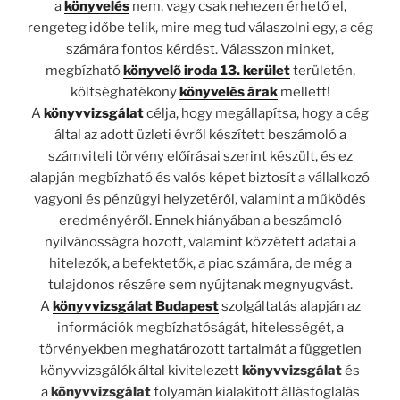
a
könyvelés
nem, vagy csak nehezen érhető el,
rengeteg időbe telik, mire meg tud válaszolni egy, a cég
számára fontos kérdést. Válasszon minket,
megbízható
könyvelő iroda 13. kerület
területén,
költséghatékony
könyvelés árak
mellett!
A
könyvvizsgálat
célja, hogy megállapítsa, hogy a cég
által az adott üzleti évről készített beszámoló a
számviteli törvény előírásai szerint készült, és ez
alapján megbízható és valós képet biztosít a vállalkozó
vagyoni és pénzügyi helyzetéről, valamint a működés
eredményéről. Ennek hiányában a beszámoló
nyilvánosságra hozott, valamint közzétett adatai a
hitelezők, a befektetők, a piac számára, de még a
tulajdonos részére sem nyújtanak megnyugvást.
A
könyvvizsgálat Budapest
szolgáltatás alapján az
információk megbízhatóságát, hitelességét, a
törvényekben meghatározott tartalmát a független
könyvvizsgálók által kivitelezett
könyvvizsgálat
és
a
könyvvizsgálat
folyamán kialakított állásfoglalás