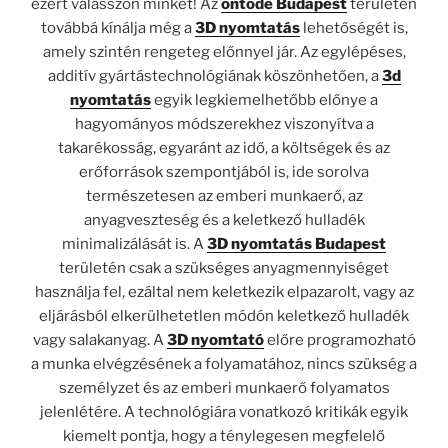
ezért válasszon minket! Az
öntöde Budapest
területén
továbbá kínálja még a
3D nyomtatás
lehetőségét is,
amely szintén rengeteg előnnyel jár. Az egylépéses,
additív gyártástechnológiának köszönhetően, a
3d
nyomtatás
egyik legkiemelhetőbb előnye a
hagyományos módszerekhez viszonyítva a
takarékosság, egyaránt az idő, a költségek és az
erőforrások szempontjából is, ide sorolva
természetesen az emberi munkaerő, az
anyagveszteség és a keletkező hulladék
minimalizálását is. A
3D nyomtatás Budapest
területén csak a szükséges anyagmennyiséget
használja fel, ezáltal nem keletkezik elpazarolt, vagy az
eljárásból elkerülhetetlen módón keletkező hulladék
vagy salakanyag. A
3D nyomtató
előre programozható
a munka elvégzésének a folyamatához, nincs szükség a
személyzet és az emberi munkaerő folyamatos
jelenlétére. A technológiára vonatkozó kritikák egyik
kiemelt pontja, hogy a ténylegesen megfelelő