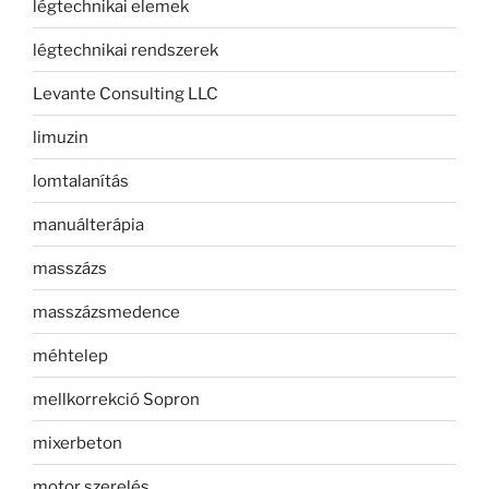
légtechnikai elemek
légtechnikai rendszerek
Levante Consulting LLC
limuzin
lomtalanítás
manuálterápia
masszázs
masszázsmedence
méhtelep
mellkorrekció Sopron
mixerbeton
motor szerelés