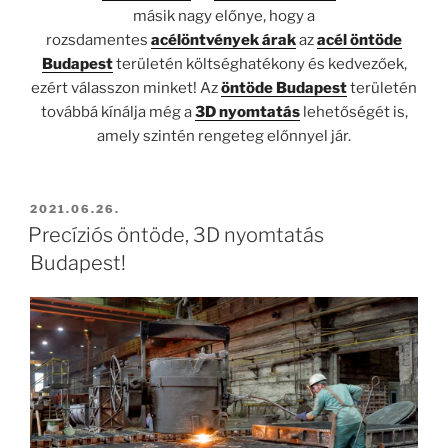
másik nagy előnye, hogy a
rozsdamentes
acélöntvények árak
az
acél öntöde
Budapest
területén költséghatékony és kedvezőek,
ezért válasszon minket! Az
öntöde Budapest
területén
továbbá kínálja még a
3D nyomtatás
lehetőségét is,
amely szintén rengeteg előnnyel jár.
BEKÜLDVE:
2021.06.26.
Precíziós öntöde, 3D nyomtatás
Budapest!