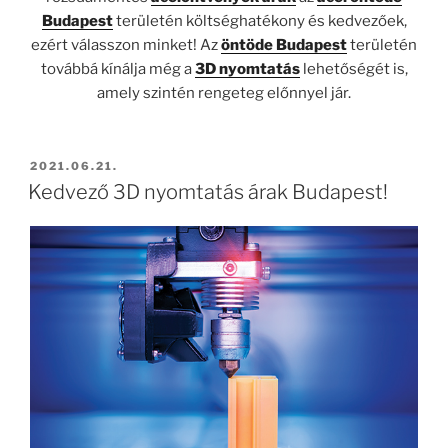
Budapest
területén költséghatékony és kedvezőek,
ezért válasszon minket! Az
öntöde Budapest
területén
továbbá kínálja még a
3D nyomtatás
lehetőségét is,
amely szintén rengeteg előnnyel jár.
BEKÜLDVE:
2021.06.21.
Kedvező 3D nyomtatás árak Budapest!