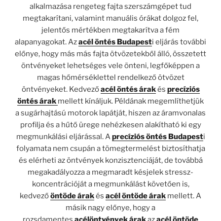
alkalmazása rengeteg fajta szerszámgépet tud
megtakarítani, valamint manuális órákat dolgoz fel,
jelentős mértékben megtakarítva a fém
alapanyagokat. Az
acél öntés Budapest
i eljárás további
előnye, hogy más más fajta ötvözetekből álló, összetett
öntvényeket lehetséges vele önteni, legfőképpen a
magas hőmérséklettel rendelkező ötvözet
öntvényeket. Kedvező
acél öntés árak
és
precíziós
öntés árak
mellett kínáljuk. Példának megemlíthetjük
a sugárhajtású motorok lapátját, hiszen az áramvonalas
profilja és a hűtő ürege nehézkesen alakítható ki egy
megmunkálási eljárással. A
precíziós öntés Budapest
i
folyamata nem csupán a tömegtermelést biztosíthatja
és elérheti az öntvények konzisztenciáját, de továbbá
megakadályozza a megmaradt késjelek stressz-
koncentrációját a megmunkálást követően is,
kedvező
öntöde árak
és
acél öntöde árak
mellett. A
másik nagy előnye, hogy a
rozsdamentes
acélöntvények árak
az
acél öntöde