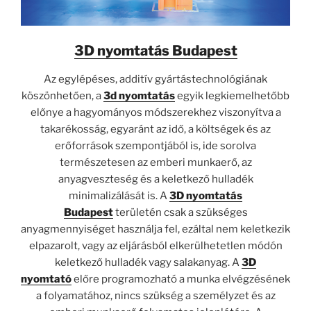
3D nyomtatás Budapest
Az egylépéses, additív gyártástechnológiának
köszönhetően, a
3d nyomtatás
egyik legkiemelhetőbb
előnye a hagyományos módszerekhez viszonyítva a
takarékosság, egyaránt az idő, a költségek és az
erőforrások szempontjából is, ide sorolva
természetesen az emberi munkaerő, az
anyagveszteség és a keletkező hulladék
minimalizálását is. A
3D nyomtatás
Budapest
területén csak a szükséges
anyagmennyiséget használja fel, ezáltal nem keletkezik
elpazarolt, vagy az eljárásból elkerülhetetlen módón
keletkező hulladék vagy salakanyag. A
3D
nyomtató
előre programozható a munka elvégzésének
a folyamatához, nincs szükség a személyzet és az