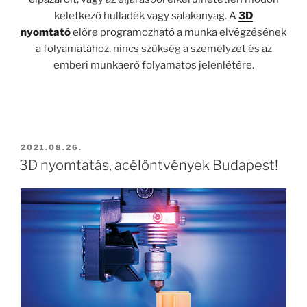
keletkező hulladék vagy salakanyag. A
3D
nyomtató
előre programozható a munka elvégzésének
a folyamatához, nincs szükség a személyzet és az
emberi munkaerő folyamatos jelenlétére.
BEKÜLDVE:
2021.08.26.
3D nyomtatás, acélöntvények Budapest!