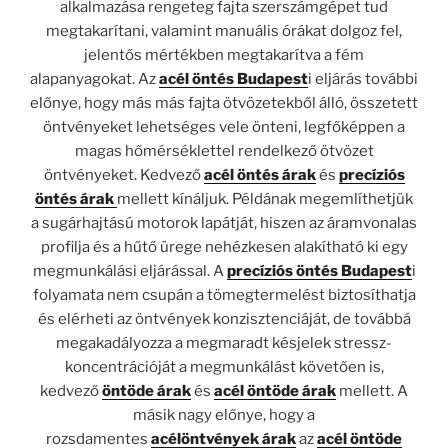
alkalmazása rengeteg fajta szerszámgépet tud
megtakarítani, valamint manuális órákat dolgoz fel,
jelentős mértékben megtakarítva a fém
alapanyagokat. Az
acél öntés Budapest
i eljárás további
előnye, hogy más más fajta ötvözetekből álló, összetett
öntvényeket lehetséges vele önteni, legfőképpen a
magas hőmérséklettel rendelkező ötvözet
öntvényeket. Kedvező
acél öntés árak
és
precíziós
öntés árak
mellett kínáljuk. Példának megemlíthetjük
a sugárhajtású motorok lapátját, hiszen az áramvonalas
profilja és a hűtő ürege nehézkesen alakítható ki egy
megmunkálási eljárással. A
precíziós öntés Budapest
i
folyamata nem csupán a tömegtermelést biztosíthatja
és elérheti az öntvények konzisztenciáját, de továbbá
megakadályozza a megmaradt késjelek stressz-
koncentrációját a megmunkálást követően is,
kedvező
öntöde árak
és
acél öntöde árak
mellett. A
másik nagy előnye, hogy a
rozsdamentes
acélöntvények árak
az
acél öntöde