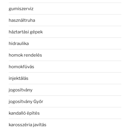
gumiszerviz
használtruha
háztartási gépek
hidraulika
homok rendelés
homokfúvás
injektálás
jogosítvány
jogosítvány Győr
kandalló építés
karosszéria javítás