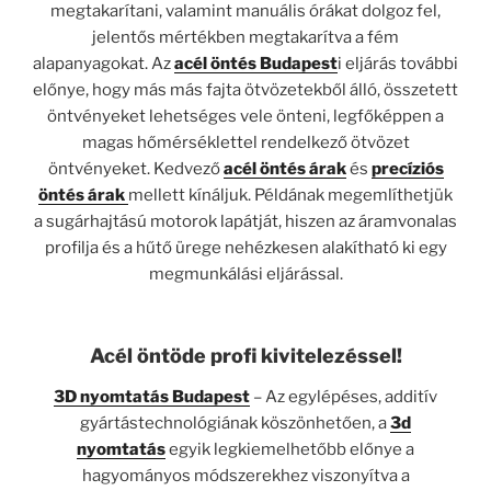
megtakarítani, valamint manuális órákat dolgoz fel,
jelentős mértékben megtakarítva a fém
alapanyagokat. Az
acél öntés Budapest
i eljárás további
előnye, hogy más más fajta ötvözetekből álló, összetett
öntvényeket lehetséges vele önteni, legfőképpen a
magas hőmérséklettel rendelkező ötvözet
öntvényeket. Kedvező
acél öntés árak
és
precíziós
öntés árak
mellett kínáljuk. Példának megemlíthetjük
a sugárhajtású motorok lapátját, hiszen az áramvonalas
profilja és a hűtő ürege nehézkesen alakítható ki egy
megmunkálási eljárással.
Acél öntöde profi kivitelezéssel!
3D nyomtatás Budapest
– Az egylépéses, additív
gyártástechnológiának köszönhetően, a
3d
nyomtatás
egyik legkiemelhetőbb előnye a
hagyományos módszerekhez viszonyítva a