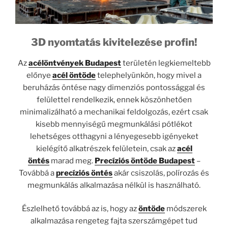
3D nyomtatás kivitelezése profin!
Az
acélöntvények Budapest
területén legkiemeltebb
előnye
acél öntöde
telephelyünkön, hogy mivel a
beruházás öntése nagy dimenziós pontossággal és
felülettel rendelkezik, ennek köszönhetően
minimalizálható a mechanikai feldolgozás, ezért csak
kisebb mennyiségű megmunkálási pótlékot
lehetséges otthagyni a lényegesebb igényeket
kielégítő alkatrészek felületein, csak az
acél
öntés
marad meg.
Precíziós öntöde Budapest
–
Továbbá a
precíziós öntés
akár csiszolás, polírozás és
megmunkálás alkalmazása nélkül is használható.
Észlelhető továbbá az is, hogy az
öntöde
módszerek
alkalmazása rengeteg fajta szerszámgépet tud