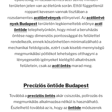
területen jelen van az életünk során. Ettől függetlenül
roppant kevesen vannak tisztában a
rozsdamentes
acélöntvények
előnyeivel. Az
acélöntvé
nyek Budapest
területén legkiemeltebb előnye
acél
öntöde
telephelyünkön, hogy mivel a beruházás
öntése nagy dimenziós pontossággal és felülettel
rendelkezik, ennek köszönhetően minimalizálható a
mechanikai feldolgozás, ezért csak kisebb mennyiségű
megmunkálási pótlékot lehetséges otthagyni a
lényegesebb igényeket kielégítő alkatrészek
felületein, csak az
acél öntés
marad meg.
Precíziós öntöde Budapest
Továbbá a
precíziós öntés
akár csiszolás, polírozás és
megmunkálás alkalmazása nélkül is használható.
Észlelhető továbbá az is, hogy az
öntöde
módszerek