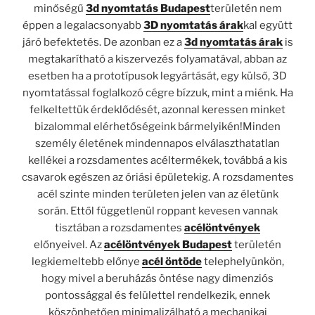
minőségű
3d nyomtatás Budapest
területén nem
éppen a legalacsonyabb
3D nyomtatás árak
kal együtt
járó befektetés. De azonban ez a
3d nyomtatás árak
is
megtakarítható a kiszervezés folyamatával, abban az
esetben ha a prototípusok legyártását, egy külső, 3D
nyomtatással foglalkozó cégre bízzuk, mint a miénk. Ha
felkeltettük érdeklődését, azonnal keressen minket
bizalommal elérhetőségeink bármelyikén!Minden
személy életének mindennapos elválaszthatatlan
kellékei a rozsdamentes acéltermékek, továbbá a kis
csavarok egészen az óriási épületekig. A rozsdamentes
acél szinte minden területen jelen van az életünk
során. Ettől függetlenül roppant kevesen vannak
tisztában a rozsdamentes
acélöntvények
előnyeivel. Az
acélöntvények Budapest
területén
legkiemeltebb előnye
acél öntöde
telephelyünkön,
hogy mivel a beruházás öntése nagy dimenziós
pontossággal és felülettel rendelkezik, ennek
köszönhetően minimalizálható a mechanikai