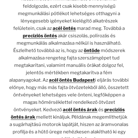
feldolgozás, ezért csak kisebb mennyiségű
megmunkálási pótlékot lehetséges otthagyni a
lényegesebb igényeket kielégítő alkatrészek
felületein, csak az
acél öntés
marad meg. Továbbá a
precíziós öntés
akár csiszolás, polírozás és
megmunkálás alkalmazása nélkül is használható.
Észlelhető továbbá az is, hogy az
öntöde
módszerek
alkalmazása rengeteg fajta szerszámgépet tud
megtakarítani, valamint manuális órákat dolgoz fel,
jelentős mértékben megtakarítva a fém
alapanyagokat. Az
acél öntés Budapest
i eljárás további
előnye, hogy más más fajta ötvözetekből álló, összetett
öntvényeket lehetséges vele önteni, legfőképpen a
magas hőmérséklettel rendelkező ötvözet
öntvényeket. Kedvező
acél öntés árak
és
precíziós
öntés árak
mellett kínáljuk. Példának megemlíthetjük
a sugárhajtású motorok lapátját, hiszen az áramvonalas
profilja és a hűtő ürege nehézkesen alakítható ki egy