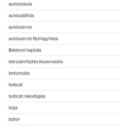
autósiskola
autószállítás
autószerviz
autószerviz Nyíregyháza
Balatoni hajózás
bérszámfejtés kiszervezés
betonozás
bobcat
bobcat rakodógép
bója
bútor