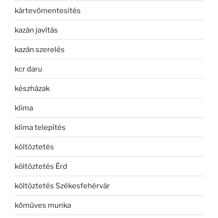
kártevőmentesítés
kazán javítás
kazán szerelés
kcr daru
készházak
klíma
klíma telepítés
költöztetés
költöztetés Érd
költöztetés Székesfehérvár
kőműves munka