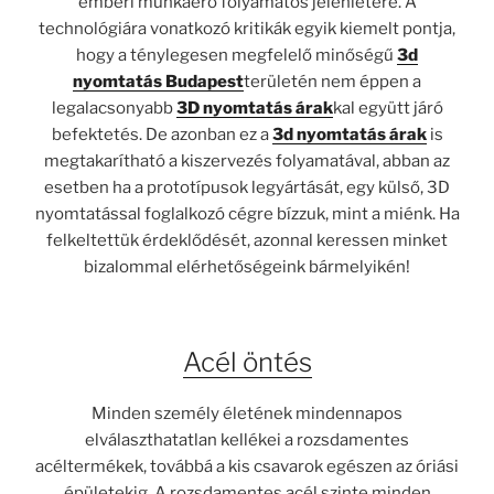
emberi munkaerő folyamatos jelenlétére. A
technológiára vonatkozó kritikák egyik kiemelt pontja,
hogy a ténylegesen megfelelő minőségű
3d
nyomtatás Budapest
területén nem éppen a
legalacsonyabb
3D nyomtatás árak
kal együtt járó
befektetés. De azonban ez a
3d nyomtatás árak
is
megtakarítható a kiszervezés folyamatával, abban az
esetben ha a prototípusok legyártását, egy külső, 3D
nyomtatással foglalkozó cégre bízzuk, mint a miénk. Ha
felkeltettük érdeklődését, azonnal keressen minket
bizalommal elérhetőségeink bármelyikén!
Acél öntés
Minden személy életének mindennapos
elválaszthatatlan kellékei a rozsdamentes
acéltermékek, továbbá a kis csavarok egészen az óriási
épületekig. A rozsdamentes acél szinte minden