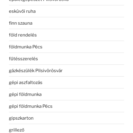
esküvői ruha
finn szauna
föld rendelés
földmunka Pécs
fűtésszerelés
gázkészülék Pilsivörösvár
gépi aszfaltozás
gépi földmunka
gépi földmunka Pécs
gipszkarton
grillező