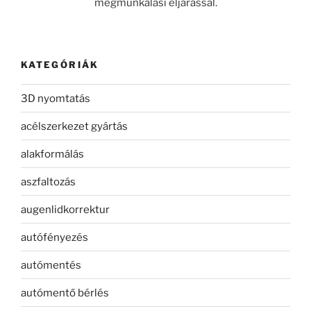
megmunkálási eljárással.
KATEGÓRIÁK
3D nyomtatás
acélszerkezet gyártás
alakformálás
aszfaltozás
augenlidkorrektur
autófényezés
autómentés
autómentő bérlés