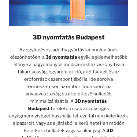
3D nyomtatás Budapest
Az egylépéses, additív gyártástechnológiának
köszönhetően, a
3d nyomtatás
egyik legkiemelhetőbb
előnye a hagyományos módszerekhez viszonyítva a
takarékosság, egyaránt az idő, a költségek és az
erőforrások szempontjából is, ide sorolva
természetesen az emberi munkaerő, az
anyagveszteség és a keletkező hulladék
minimalizálását is. A
3D nyomtatás
Budapest
területén csak a szükséges
anyagmennyiséget használja fel, ezáltal nem keletkezik
elpazarolt, vagy az eljárásból elkerülhetetlen módón
keletkező hulladék vagy salakanyag. A
3D