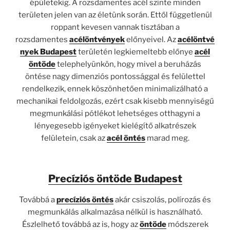
épületekig. A rozsdamentes acél szinte minden
területen jelen van az életünk során. Ettől függetlenül
roppant kevesen vannak tisztában a
rozsdamentes
acélöntvények
előnyeivel. Az
acélöntvé
nyek Budapest
területén legkiemeltebb előnye
acél
öntöde
telephelyünkön, hogy mivel a beruházás
öntése nagy dimenziós pontossággal és felülettel
rendelkezik, ennek köszönhetően minimalizálható a
mechanikai feldolgozás, ezért csak kisebb mennyiségű
megmunkálási pótlékot lehetséges otthagyni a
lényegesebb igényeket kielégítő alkatrészek
felületein, csak az
acél öntés
marad meg.
Precíziós öntöde Budapest
Továbbá a
precíziós öntés
akár csiszolás, polírozás és
megmunkálás alkalmazása nélkül is használható.
Észlelhető továbbá az is, hogy az
öntöde
módszerek