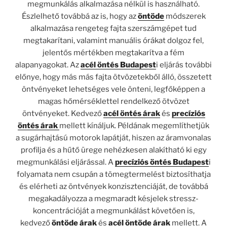
megmunkálás alkalmazása nélkül is használható.
Észlelhető továbbá az is, hogy az
öntöde
módszerek
alkalmazása rengeteg fajta szerszámgépet tud
megtakarítani, valamint manuális órákat dolgoz fel,
jelentős mértékben megtakarítva a fém
alapanyagokat. Az
acél öntés Budapest
i eljárás további
előnye, hogy más más fajta ötvözetekből álló, összetett
öntvényeket lehetséges vele önteni, legfőképpen a
magas hőmérséklettel rendelkező ötvözet
öntvényeket. Kedvező
acél öntés árak
és
precíziós
öntés árak
mellett kínáljuk. Példának megemlíthetjük
a sugárhajtású motorok lapátját, hiszen az áramvonalas
profilja és a hűtő ürege nehézkesen alakítható ki egy
megmunkálási eljárással. A
precíziós öntés Budapest
i
folyamata nem csupán a tömegtermelést biztosíthatja
és elérheti az öntvények konzisztenciáját, de továbbá
megakadályozza a megmaradt késjelek stressz-
koncentrációját a megmunkálást követően is,
kedvező
öntöde árak
és
acél öntöde árak
mellett. A