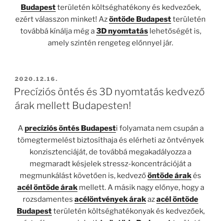
Budapest
területén költséghatékony és kedvezőek,
ezért válasszon minket! Az
öntöde Budapest
területén
továbbá kínálja még a
3D nyomtatás
lehetőségét is,
amely szintén rengeteg előnnyel jár.
BEKÜLDVE:
2020.12.16.
Precíziós öntés és 3D nyomtatás kedvező
árak mellett Budapesten!
A
precíziós öntés Budapest
i folyamata nem csupán a
tömegtermelést biztosíthaja és elérheti az öntvények
konzisztenciáját, de továbbá megakadályozza a
megmaradt késjelek stressz-koncentrációját a
megmunkálást követően is, kedvező
öntöde árak
és
acél öntöde árak
mellett. A másik nagy előnye, hogy a
rozsdamentes
acélöntvények árak
az
acél öntöde
Budapest
területén költséghatékonyak és kedvezőek,