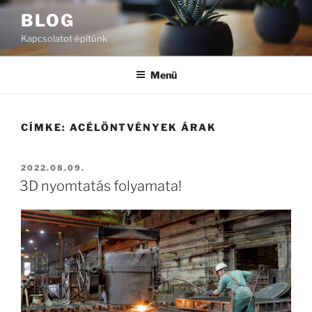
Tartalomhoz
BLOG
Kapcsolatot építünk
Menü
CÍMKE:
ACÉLÖNTVÉNYEK ÁRAK
BEKÜLDVE:
2022.08.09.
3D nyomtatás folyamata!