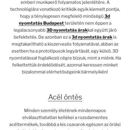
emberi munkaerő folyamatos jelenlétére. A
technológiára vonatkozó kritikák egyik kiemelt pontja,
hogy a ténylegesen megfelelő minőségű
3d
nyomtatás Budapest
területén nem éppen a
legalacsonyabb
3D nyomtatás árak
kal együtt járó
befektetés. De azonban ez a
3d nyomtatás árak
is
megtakarítható a kiszervezés folyamatával, abban az
esetben ha a prototípusok legyártását, egy külső, 3D
nyomtatással foglalkozó cégre bízzuk, mint a miénk. Ha
felkeltettük érdeklődését, azonnal keressen minket
bizalommal elérhetőségeink bármelyikén!
Acél öntés
Minden személy életének mindennapos
elválaszthatatlan kellékei a rozsdamentes
acéltermékek, továbbá a kis csavarok egészen az óriási