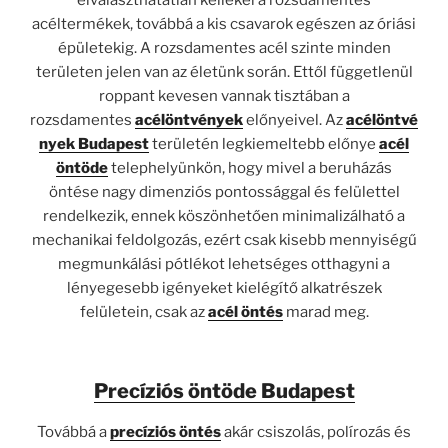
elválaszthatatlan kellékei a rozsdamentes
acéltermékek, továbbá a kis csavarok egészen az óriási
épületekig. A rozsdamentes acél szinte minden
területen jelen van az életünk során. Ettől függetlenül
roppant kevesen vannak tisztában a
rozsdamentes
acélöntvények
előnyeivel. Az
acélöntvé
nyek Budapest
területén legkiemeltebb előnye
acél
öntöde
telephelyünkön, hogy mivel a beruházás
öntése nagy dimenziós pontossággal és felülettel
rendelkezik, ennek köszönhetően minimalizálható a
mechanikai feldolgozás, ezért csak kisebb mennyiségű
megmunkálási pótlékot lehetséges otthagyni a
lényegesebb igényeket kielégítő alkatrészek
felületein, csak az
acél öntés
marad meg.
Precíziós öntöde Budapest
Továbbá a
precíziós öntés
akár csiszolás, polírozás és