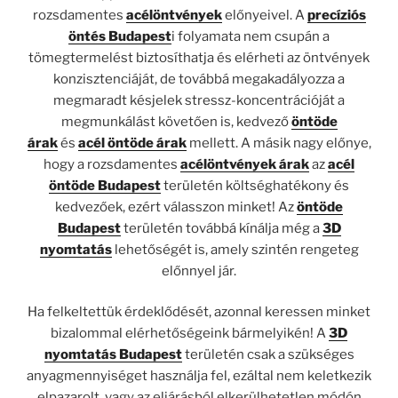
rozsdamentes
acélöntvények
előnyeivel. A
precíziós
öntés Budapest
i folyamata nem csupán a
tömegtermelést biztosíthatja és elérheti az öntvények
konzisztenciáját, de továbbá megakadályozza a
megmaradt késjelek stressz-koncentrációját a
megmunkálást követően is, kedvező
öntöde
árak
és
acél öntöde árak
mellett. A másik nagy előnye,
hogy a rozsdamentes
acélöntvények árak
az
acél
öntöde Budapest
területén költséghatékony és
kedvezőek, ezért válasszon minket! Az
öntöde
Budapest
területén továbbá kínálja még a
3D
nyomtatás
lehetőségét is, amely szintén rengeteg
előnnyel jár.
Ha felkeltettük érdeklődését, azonnal keressen minket
bizalommal elérhetőségeink bármelyikén! A
3D
nyomtatás Budapest
területén csak a szükséges
anyagmennyiséget használja fel, ezáltal nem keletkezik
elpazarolt, vagy az eljárásból elkerülhetetlen módón