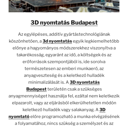
3D nyomtatás Budapest
Az egylépéses, additív gyártástechnológiának
köszönhetően, a
3d nyomtatás
egyik legkiemelhetőbb
előnye a hagyományos módszerekhez viszonyítva a
takarékosság, egyaránt az idő, a költségek és az
erőforrások szempontjából is, ide sorolva
természetesen az emberi munkaerő, az
anyagveszteség és a keletkező hulladék
minimalizálását is. A
3D nyomtatás
Budapest
területén csak a szükséges
anyagmennyiséget használja fel, ezáltal nem keletkezik
elpazarolt, vagy az eljárásból elkerülhetetlen módón
keletkező hulladék vagy salakanyag. A
3D
nyomtató
előre programozható a munka elvégzésének
a folyamatához, nincs szükség a személyzet és az