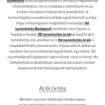
nyomtató
előre programozható a munka elvégzésének
a folyamatához, nincs szükség a személyzet és az
emberi munkaerő folyamatos jelenlétére. A
technológiára vonatkozó kritikák egyik kiemelt pontja,
hogy a ténylegesen megfelelő minőségű
3d
nyomtatás Budapest
területén nem éppen a
legalacsonyabb
3D nyomtatás árak
kal együtt járó
befektetés. De azonban ez a
3d nyomtatás árak
is
megtakarítható a kiszervezés folyamatával, abban az
esetben ha a prototípusok legyártását, egy külső, 3D
nyomtatással foglalkozó cégre bízzuk, mint a miénk. Ha
felkeltettük érdeklődését, azonnal keressen minket
bizalommal elérhetőségeink bármelyikén!
Acél öntés
Minden személy életének mindennapos