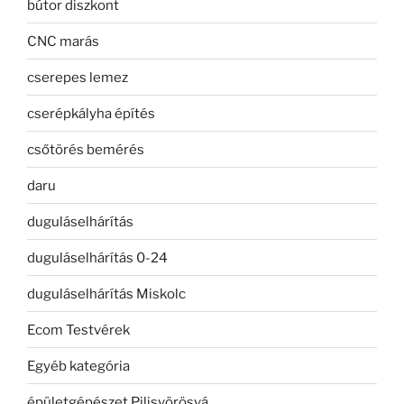
bútor diszkont
CNC marás
cserepes lemez
cserépkályha építés
csőtörés bemérés
daru
duguláselhárítás
duguláselhárítás 0-24
duguláselhárítás Miskolc
Ecom Testvérek
Egyéb kategória
épületgépészet Pilisvörösvá