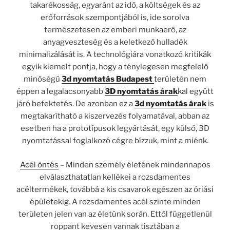
takarékosság, egyaránt az idő, a költségek és az
erőforrások szempontjából is, ide sorolva
természetesen az emberi munkaerő, az
anyagveszteség és a keletkező hulladék
minimalizálását is. A technológiára vonatkozó kritikák
egyik kiemelt pontja, hogy a ténylegesen megfelelő
minőségű
3d nyomtatás Budapest
területén nem
éppen a legalacsonyabb
3D nyomtatás árak
kal együtt
járó befektetés. De azonban ez a
3d nyomtatás árak
is
megtakarítható a kiszervezés folyamatával, abban az
esetben ha a prototípusok legyártását, egy külső, 3D
nyomtatással foglalkozó cégre bízzuk, mint a miénk.
Acél öntés
– Minden személy életének mindennapos
elválaszthatatlan kellékei a rozsdamentes
acéltermékek, továbbá a kis csavarok egészen az óriási
épületekig. A rozsdamentes acél szinte minden
területen jelen van az életünk során. Ettől függetlenül
roppant kevesen vannak tisztában a