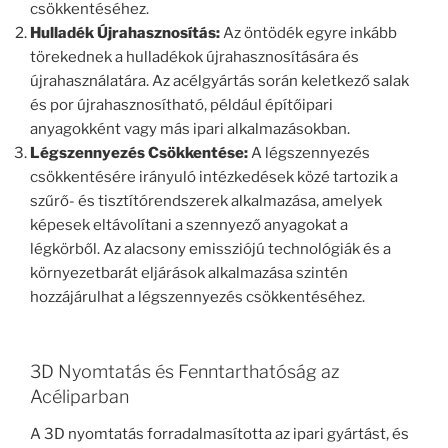
csökkentéséhez.
Hulladék Újrahasznosítás:
Az öntödék egyre inkább
törekednek a hulladékok újrahasznosítására és
újrahasználatára. Az acélgyártás során keletkező salak
és por újrahasznosítható, például építőipari
anyagokként vagy más ipari alkalmazásokban.
Légszennyezés Csökkentése:
A légszennyezés
csökkentésére irányuló intézkedések közé tartozik a
szűrő- és tisztítórendszerek alkalmazása, amelyek
képesek eltávolítani a szennyező anyagokat a
légkörből. Az alacsony emissziójú technológiák és a
környezetbarát eljárások alkalmazása szintén
hozzájárulhat a légszennyezés csökkentéséhez.
3D Nyomtatás és Fenntarthatóság az
Acéliparban
A 3D nyomtatás forradalmasította az ipari gyártást, és