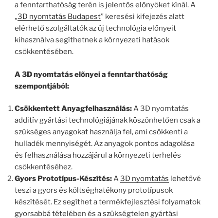
a fenntarthatóság terén is jelentős előnyöket kínál. A
„
3D nyomtatás Budapest
” keresési kifejezés alatt
elérhető szolgáltatók az új technológia előnyeit
kihasználva segíthetnek a környezeti hatások
csökkentésében.
A 3D nyomtatás előnyei a fenntarthatóság
szempontjából:
Csökkentett Anyagfelhasználás:
A 3D nyomtatás
additív gyártási technológiájának köszönhetően csak a
szükséges anyagokat használja fel, ami csökkenti a
hulladék mennyiségét. Az anyagok pontos adagolása
és felhasználása hozzájárul a környezeti terhelés
csökkentéséhez.
Gyors Prototípus-Készítés:
A
3D nyomtatás
lehetővé
teszi a gyors és költséghatékony prototípusok
készítését. Ez segíthet a termékfejlesztési folyamatok
gyorsabbá tételében és a szükségtelen gyártási