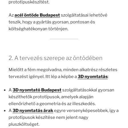
prototípuskészítést.
Az
acél öntöde Budapest
szolgáltatásai lehetővé
teszik, hogy a gyártás gyorsan, pontosan és
költséghatékonyan történjen.
2. A tervezés szerepe az öntödében
Mielőtt a fém megolvadna, minden alkatrész részletes
tervezést igényel. Itt lép a képbe a
3D nyomtatás
:
A
3D nyomtató Budapest
szolgáltatásokkal gyorsan
készíthetők prototípusok, amelyek alapján
ellenőrizhető a geometria és az illeszkedés.
A
3D nyomtatás árak
egyre versenyképesebbek, így a
prototípusok készítése nem jelent nagy
pluszköltséget.