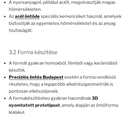
A nyersanyagot, például acélt, megolvasztják magas
hőmérsékleten.
Az
acél öntöde
speciális kemencéket használ, amelyek
biztosítják az egyenletes hőmérsékletet és az anyag
tisztaságát.
3.2 Forma készítése
A formát gyakran homokból, fémből vagy kerámiából
készítik.
Precíziós öntés Budapest
esetén a forma rendkívül
részletes, hogy a legapróbb alkatrészgeometriák is
pontosan elkészüljenek.
A formakészítéshez gyakran használnak
3D
nyomtatott prototípust
, amely alapján az öntőforma
kialakul.