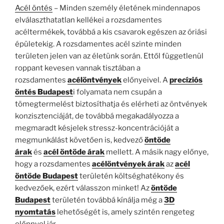
Acél öntés
– Minden személy életének mindennapos
elválaszthatatlan kellékei a rozsdamentes
acéltermékek, továbbá a kis csavarok egészen az óriási
épületekig. A rozsdamentes acél szinte minden
területen jelen van az életünk során. Ettől függetlenül
roppant kevesen vannak tisztában a
rozsdamentes
acélöntvények
előnyeivel. A
precíziós
öntés Budapest
i folyamata nem csupán a
tömegtermelést biztosíthatja és elérheti az öntvények
konzisztenciáját, de továbbá megakadályozza a
megmaradt késjelek stressz-koncentrációját a
megmunkálást követően is, kedvező
öntöde
árak
és
acél öntöde árak
mellett. A másik nagy előnye,
hogy a rozsdamentes
acélöntvények árak
az
acél
öntöde Budapest
területén költséghatékony és
kedvezőek, ezért válasszon minket! Az
öntöde
Budapest
területén továbbá kínálja még a
3D
nyomtatás
lehetőségét is, amely szintén rengeteg
előnnyel jár.