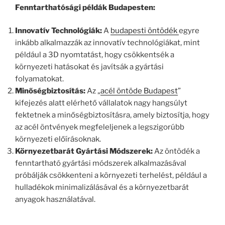
Fenntarthatósági példák Budapesten:
Innovatív Technológiák:
A
budapesti öntödék
egyre
inkább alkalmazzák az innovatív technológiákat, mint
például a 3D nyomtatást, hogy csökkentsék a
környezeti hatásokat és javítsák a gyártási
folyamatokat.
Minőségbiztosítás:
Az „
acél öntöde Budapest
”
kifejezés alatt elérhető vállalatok nagy hangsúlyt
fektetnek a minőségbiztosításra, amely biztosítja, hogy
az acél öntvények megfeleljenek a legszigorúbb
környezeti előírásoknak.
Környezetbarát Gyártási Módszerek:
Az öntödék a
fenntartható gyártási módszerek alkalmazásával
próbálják csökkenteni a környezeti terhelést, például a
hulladékok minimalizálásával és a környezetbarát
anyagok használatával.