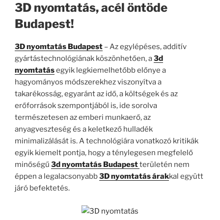
3D nyomtatás, acél öntöde
Budapest!
3D nyomtatás Budapest
– Az egylépéses, additív
gyártástechnológiának köszönhetően, a
3d
nyomtatás
egyik legkiemelhetőbb előnye a
hagyományos módszerekhez viszonyítva a
takarékosság, egyaránt az idő, a költségek és az
erőforrások szempontjából is, ide sorolva
természetesen az emberi munkaerő, az
anyagveszteség és a keletkező hulladék
minimalizálását is. A technológiára vonatkozó kritikák
egyik kiemelt pontja, hogy a ténylegesen megfelelő
minőségű
3d nyomtatás Budapest
területén nem
éppen a legalacsonyabb
3D nyomtatás árak
kal együtt
járó befektetés.