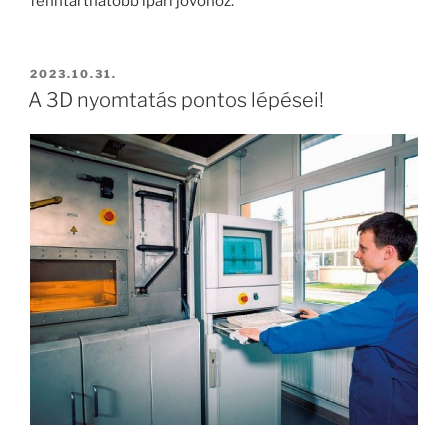
fenntarthatóbb ipari jövőhöz.
BEKÜLDVE:
2023.10.31.
A 3D nyomtatás pontos lépései!