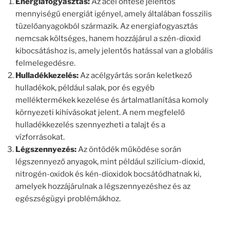
Energiafogyasztás:
Az acél öntése jelentős
mennyiségű energiát igényel, amely általában fosszilis
tüzelőanyagokból származik. Az energiafogyasztás
nemcsak költséges, hanem hozzájárul a szén-dioxid
kibocsátáshoz is, amely jelentős hatással van a globális
felmelegedésre.
Hulladékkezelés:
Az acélgyártás során keletkező
hulladékok, például salak, por és egyéb
melléktermékek kezelése és ártalmatlanítása komoly
környezeti kihívásokat jelent. A nem megfelelő
hulladékkezelés szennyezheti a talajt és a
vízforrásokat.
Légszennyezés:
Az öntödék működése során
légszennyező anyagok, mint például szilícium-dioxid,
nitrogén-oxidok és kén-dioxidok bocsátódhatnak ki,
amelyek hozzájárulnak a légszennyezéshez és az
egészségügyi problémákhoz.