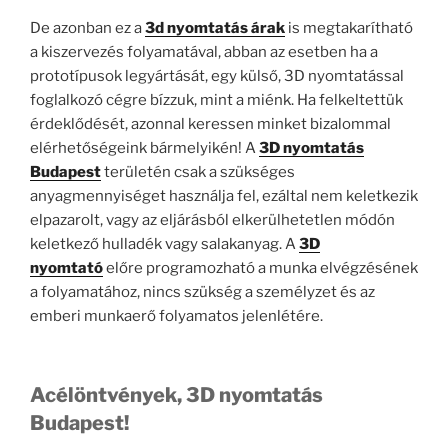
De azonban ez a
3d nyomtatás árak
is megtakarítható
a kiszervezés folyamatával, abban az esetben ha a
prototípusok legyártását, egy külső, 3D nyomtatással
foglalkozó cégre bízzuk, mint a miénk. Ha felkeltettük
érdeklődését, azonnal keressen minket bizalommal
elérhetőségeink bármelyikén! A
3D nyomtatás
Budapest
területén csak a szükséges
anyagmennyiséget használja fel, ezáltal nem keletkezik
elpazarolt, vagy az eljárásból elkerülhetetlen módón
keletkező hulladék vagy salakanyag. A
3D
nyomtató
előre programozható a munka elvégzésének
a folyamatához, nincs szükség a személyzet és az
emberi munkaerő folyamatos jelenlétére.
Acélöntvények, 3D nyomtatás
Budapest!