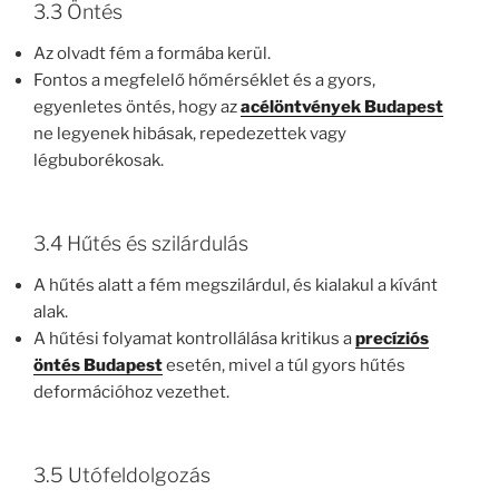
3.3 Öntés
Az olvadt fém a formába kerül.
Fontos a megfelelő hőmérséklet és a gyors,
egyenletes öntés, hogy az
acélöntvények Budapest
ne legyenek hibásak, repedezettek vagy
légbuborékosak.
3.4 Hűtés és szilárdulás
A hűtés alatt a fém megszilárdul, és kialakul a kívánt
alak.
A hűtési folyamat kontrollálása kritikus a
precíziós
öntés Budapest
esetén, mivel a túl gyors hűtés
deformációhoz vezethet.
3.5 Utófeldolgozás