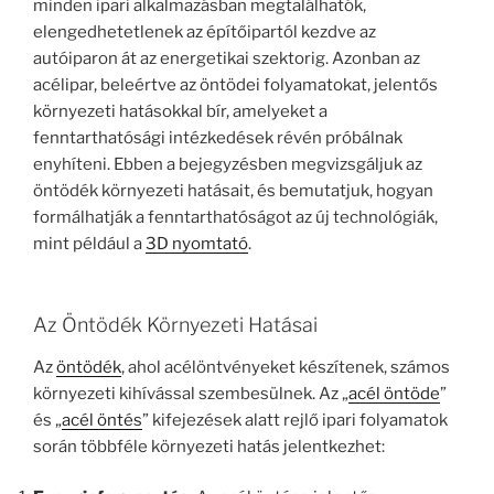
minden ipari alkalmazásban megtalálhatók,
elengedhetetlenek az építőipartól kezdve az
autóiparon át az energetikai szektorig. Azonban az
acélipar, beleértve az öntödei folyamatokat, jelentős
környezeti hatásokkal bír, amelyeket a
fenntarthatósági intézkedések révén próbálnak
enyhíteni. Ebben a bejegyzésben megvizsgáljuk az
öntödék környezeti hatásait, és bemutatjuk, hogyan
formálhatják a fenntarthatóságot az új technológiák,
mint például a
3D nyomtató
.
Az Öntödék Környezeti Hatásai
Az
öntödék
, ahol acélöntvényeket készítenek, számos
környezeti kihívással szembesülnek. Az „
acél öntöde
”
és „
acél öntés
” kifejezések alatt rejlő ipari folyamatok
során többféle környezeti hatás jelentkezhet: