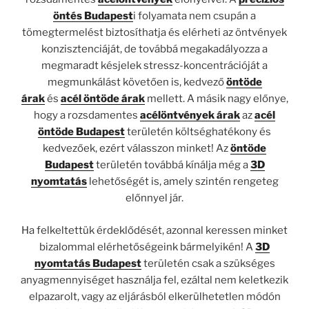
öntés Budapest
i folyamata nem csupán a
tömegtermelést biztosíthatja és elérheti az öntvények
konzisztenciáját, de továbbá megakadályozza a
megmaradt késjelek stressz-koncentrációját a
megmunkálást követően is, kedvező
öntöde
árak
és
acél öntöde árak
mellett. A másik nagy előnye,
hogy a rozsdamentes
acélöntvények árak
az
acél
öntöde Budapest
területén költséghatékony és
kedvezőek, ezért válasszon minket! Az
öntöde
Budapest
területén továbbá kínálja még a
3D
nyomtatás
lehetőségét is, amely szintén rengeteg
előnnyel jár.
Ha felkeltettük érdeklődését, azonnal keressen minket
bizalommal elérhetőségeink bármelyikén! A
3D
nyomtatás Budapest
területén csak a szükséges
anyagmennyiséget használja fel, ezáltal nem keletkezik
elpazarolt, vagy az eljárásból elkerülhetetlen módón