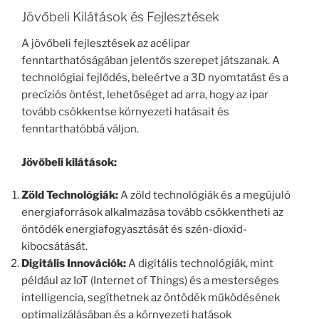
Jövőbeli Kilátások és Fejlesztések
A jövőbeli fejlesztések az acélipar
fenntarthatóságában jelentős szerepet játszanak. A
technológiai fejlődés, beleértve a 3D nyomtatást és a
precíziós öntést, lehetőséget ad arra, hogy az ipar
tovább csökkentse környezeti hatásait és
fenntarthatóbbá váljon.
Jövőbeli kilátások:
Zöld Technológiák:
A zöld technológiák és a megújuló
energiaforrások alkalmazása tovább csökkentheti az
öntödék energiafogyasztását és szén-dioxid-
kibocsátását.
Digitális Innovációk:
A digitális technológiák, mint
például az IoT (Internet of Things) és a mesterséges
intelligencia, segíthetnek az öntödék működésének
optimalizálásában és a környezeti hatások