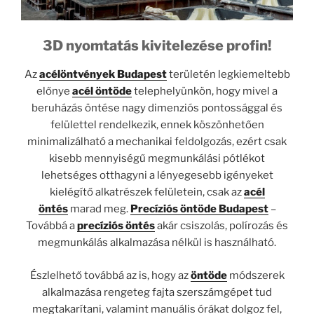
3D nyomtatás kivitelezése profin!
Az
acélöntvények Budapest
területén legkiemeltebb
előnye
acél öntöde
telephelyünkön, hogy mivel a
beruházás öntése nagy dimenziós pontossággal és
felülettel rendelkezik, ennek köszönhetően
minimalizálható a mechanikai feldolgozás, ezért csak
kisebb mennyiségű megmunkálási pótlékot
lehetséges otthagyni a lényegesebb igényeket
kielégítő alkatrészek felületein, csak az
acél
öntés
marad meg.
Precíziós öntöde Budapest
–
Továbbá a
precíziós öntés
akár csiszolás, polírozás és
megmunkálás alkalmazása nélkül is használható.
Észlelhető továbbá az is, hogy az
öntöde
módszerek
alkalmazása rengeteg fajta szerszámgépet tud
megtakarítani, valamint manuális órákat dolgoz fel,