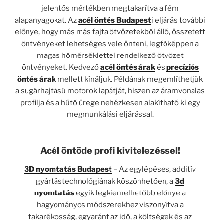
jelentős mértékben megtakarítva a fém
alapanyagokat. Az
acél öntés Budapest
i eljárás további
előnye, hogy más más fajta ötvözetekből álló, összetett
öntvényeket lehetséges vele önteni, legfőképpen a
magas hőmérséklettel rendelkező ötvözet
öntvényeket. Kedvező
acél öntés árak
és
precíziós
öntés árak
mellett kínáljuk. Példának megemlíthetjük
a sugárhajtású motorok lapátját, hiszen az áramvonalas
profilja és a hűtő ürege nehézkesen alakítható ki egy
megmunkálási eljárással.
Acél öntöde profi kivitelezéssel!
3D nyomtatás Budapest
– Az egylépéses, additív
gyártástechnológiának köszönhetően, a
3d
nyomtatás
egyik legkiemelhetőbb előnye a
hagyományos módszerekhez viszonyítva a
takarékosság, egyaránt az idő, a költségek és az