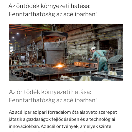
Az öntödék környezeti hatása:
Fenntarthatóság az acéliparban!
Az öntödék környezeti hatása:
Fenntarthatóság az acéliparban!
Az acélipar az ipari forradalom óta alapvető szerepet
játszik a gazdaságok fejlődésében és a technológiai
innovációkban. Az
acél öntvények
, amelyek szinte