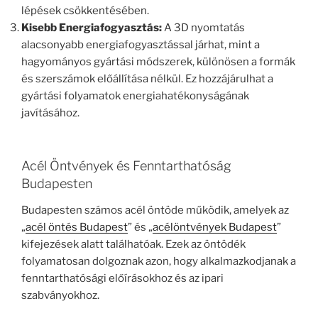
lépések csökkentésében.
Kisebb Energiafogyasztás:
A 3D nyomtatás
alacsonyabb energiafogyasztással járhat, mint a
hagyományos gyártási módszerek, különösen a formák
és szerszámok előállítása nélkül. Ez hozzájárulhat a
gyártási folyamatok energiahatékonyságának
javításához.
Acél Öntvények és Fenntarthatóság
Budapesten
Budapesten számos acél öntöde működik, amelyek az
„
acél öntés Budapest
” és „
acélöntvények Budapest
”
kifejezések alatt találhatóak. Ezek az öntödék
folyamatosan dolgoznak azon, hogy alkalmazkodjanak a
fenntarthatósági előírásokhoz és az ipari
szabványokhoz.