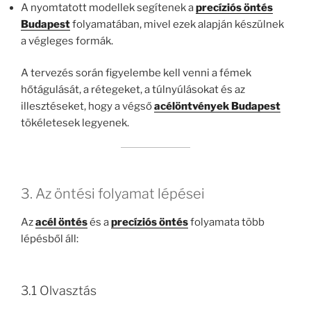
A nyomtatott modellek segítenek a
precíziós öntés
Budapest
folyamatában, mivel ezek alapján készülnek
a végleges formák.
A tervezés során figyelembe kell venni a fémek
hőtágulását, a rétegeket, a túlnyúlásokat és az
illesztéseket, hogy a végső
acélöntvények Budapest
tökéletesek legyenek.
3. Az öntési folyamat lépései
Az
acél öntés
és a
precíziós öntés
folyamata több
lépésből áll:
3.1 Olvasztás