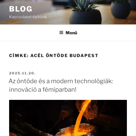
Tartalomhoz
BLOG
Kapcsolatot építünk
Menü
CÍMKE:
ACÉL ÖNTÖDE BUDAPEST
BEKÜLDVE:
2025.11.20.
Az öntöde és a modern technológiák:
innováció a fémiparban!