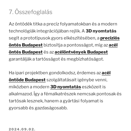
7. Összefoglalás
Az öntödék titka a precíz folyamatokban és a modern
technológiák integrációjában rejlik. A
3D nyomtatás
segít a prototípusok gyors elkészítésében, a
precíziós
öntés Budapest
biztosítja a pontosságot, míg az
acél
öntés Budapest
és az
acélöntvények Budapest
garantálják a tartósságot és megbízhatóságot.
Ha ipari projektben gondolkodsz, érdemes az
acél
öntöde Budapest
szolgáltatásait igénybe venni,
miközben a modern
3D nyomtatás
eszközeit is
alkalmazod. Így a fémalkatrészek nemcsak pontosak és
tartósak lesznek, hanem a gyártási folyamat is
gyorsabb és gazdaságosabb.
BEKÜLDVE:
2024.09.02.