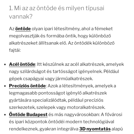
1. Mi az az öntöde és milyen típusai
vannak?
Az
öntöde
olyan ipari létesítmény, ahol a fémeket
megolvasztják és formába öntik, hogy különböző
alkatrészeket állítsanak elő. Az öntödék különböző
fajtái:
Acél öntöde
: Itt készülnek az acél alkatrészek, amelyek
nagy szilárdságot és tartósságot igényelnek. Például
gépek csapágyai vagy járműalkatrészek.
Precíziós öntöde
: Azok a létesítmények, amelyek a
legmagasabb pontosságot igénylő alkatrészek
gyártására specializálódtak, például precíziós
szerkezetek, szelepek vagy motoralkatrészek.
Öntöde Budapest
és más nagyvárosokban: A fővárosi
és ipari központok öntödéi modern technológiával
rendelkeznek, gyakran integrálva
3D nyomtatás
alapú