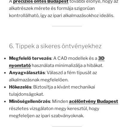
A
precíziós öntés Budapest
további előnye, hogy az
alkatrészek mérete és formája szigorúan
kontrollálható, így az ipari alkalmazásokhoz ideális.
6. Tippek a sikeres öntvényekhez
Megfelelő tervezés
: A CAD modellek és a
3D
nyomtató
használata minimalizálja a hibákat.
Anyagválasztás
: Válaszd a fém típusát az
alkalmazásnak megfelelően.
Hőkezelés
: Biztosítja a kívánt mechanikai
tulajdonságokat.
Minőségellenőrzés
: Minden
acélöntvény Budapest
részletes vizsgálaton megy keresztül, hogy
megfeleljen az ipari szabványoknak.