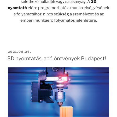
keletkező hulladék vagy salakanyag. A
3D
nyomtató
előre programozható a munka elvégzésének
a folyamatához, nincs szükség a személyzet és az
emberi munkaerő folyamatos jelenlétére.
BEKÜLDVE:
2021.08.26.
3D nyomtatás, acélöntvények Budapest!