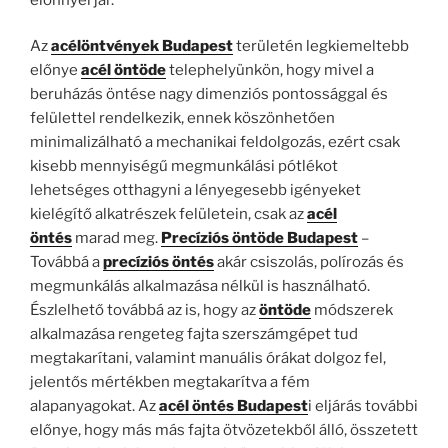
Az
acélöntvények Budapest
területén legkiemeltebb
előnye
acél öntöde
telephelyünkön, hogy mivel a
beruházás öntése nagy dimenziós pontossággal és
felülettel rendelkezik, ennek köszönhetően
minimalizálható a mechanikai feldolgozás, ezért csak
kisebb mennyiségű megmunkálási pótlékot
lehetséges otthagyni a lényegesebb igényeket
kielégítő alkatrészek felületein, csak az
acél
öntés
marad meg.
Precíziós öntöde Budapest
–
Továbbá a
precíziós öntés
akár csiszolás, polírozás és
megmunkálás alkalmazása nélkül is használható.
Észlelhető továbbá az is, hogy az
öntöde
módszerek
alkalmazása rengeteg fajta szerszámgépet tud
megtakarítani, valamint manuális órákat dolgoz fel,
jelentős mértékben megtakarítva a fém
alapanyagokat. Az
acél öntés Budapest
i eljárás további
előnye, hogy más más fajta ötvözetekből álló, összetett