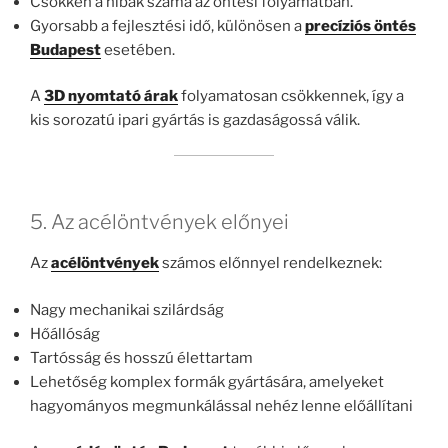
Csökken a hibák száma az öntési folyamatban.
Gyorsabb a fejlesztési idő, különösen a
precíziós öntés
Budapest
esetében.
A
3D nyomtató árak
folyamatosan csökkennek, így a
kis sorozatú ipari gyártás is gazdaságossá válik.
5. Az acélöntvények előnyei
Az
acélöntvények
számos előnnyel rendelkeznek:
Nagy mechanikai szilárdság
Hőállóság
Tartósság és hosszú élettartam
Lehetőség komplex formák gyártására, amelyeket
hagyományos megmunkálással nehéz lenne előállítani