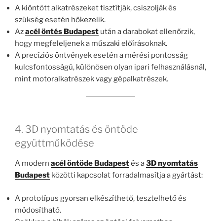
A kiöntött alkatrészeket tisztítják, csiszolják és
szükség esetén hőkezelik.
Az
acél öntés Budapest
után a darabokat ellenőrzik,
hogy megfeleljenek a műszaki előírásoknak.
A precíziós öntvények esetén a mérési pontosság
kulcsfontosságú, különösen olyan ipari felhasználásnál,
mint motoralkatrészek vagy gépalkatrészek.
4. 3D nyomtatás és öntöde
együttműködése
A modern
acél öntöde Budapest
és a
3D nyomtatás
Budapest
közötti kapcsolat forradalmasítja a gyártást:
A prototípus gyorsan elkészíthető, tesztelhető és
módosítható.