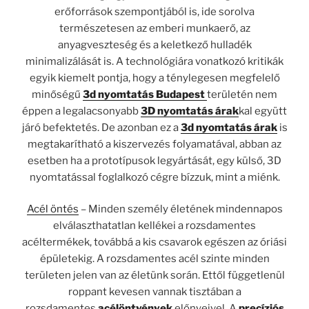
erőforrások szempontjából is, ide sorolva
természetesen az emberi munkaerő, az
anyagveszteség és a keletkező hulladék
minimalizálását is. A technológiára vonatkozó kritikák
egyik kiemelt pontja, hogy a ténylegesen megfelelő
minőségű
3d nyomtatás Budapest
területén nem
éppen a legalacsonyabb
3D nyomtatás árak
kal együtt
járó befektetés. De azonban ez a
3d nyomtatás árak
is
megtakarítható a kiszervezés folyamatával, abban az
esetben ha a prototípusok legyártását, egy külső, 3D
nyomtatással foglalkozó cégre bízzuk, mint a miénk.
Acél öntés
– Minden személy életének mindennapos
elválaszthatatlan kellékei a rozsdamentes
acéltermékek, továbbá a kis csavarok egészen az óriási
épületekig. A rozsdamentes acél szinte minden
területen jelen van az életünk során. Ettől függetlenül
roppant kevesen vannak tisztában a
rozsdamentes
acélöntvények
előnyeivel. A
precíziós