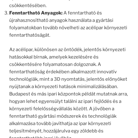
csökkentésében.
Fenntartható Anyagok:
A fenntartható és
újrahasznosítható anyagok használata a gyártási
folyamatokban tovább növelheti az acélipar környezeti
fenntarthatóságát.
Az acélipar, különösen az öntödék, jelentős környezeti
hatásokkal bírnak, amelyek kezelésére és
csökkentésére folyamatosan dolgoznak. A
fenntarthatóság érdekében alkalmazott innovatív
technológiák, mint a 3D nyomtatás, jelentős előnyöket
nyújtanak a környezeti hatások minimalizálásában.
Budapest és más ipari központok példát mutatnak arra,
hogyan lehet egyensúlyt találni az ipari fejlődés és a
környezeti felelősségvállalás között. A jövőben a
fenntartható gyártási módszerek és technológiák
alkalmazása tovább javíthatja az ipar környezeti
teljesítményét, hozzájárulva egy zöldebb és