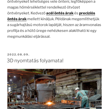
öntvényeket lehetséges vele önteni, legfőképpen a
magas hőmérséklettel rendelkező ötvözet
öntvényeket. Kedvező
acél öntés árak
és
precíziós
öntés árak
mellett kínáljuk. Példának megemlíthetjük
a sugárhajtású motorok lapátját, hiszen az áramvonalas
profilja és a hűtő ürege nehézkesen alakítható ki egy
megmunkálási eljárással.
BEKÜLDVE:
2022.08.09.
3D nyomtatás folyamata!