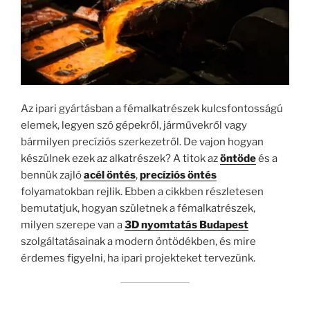
Az ipari gyártásban a fémalkatrészek kulcsfontosságú
elemek, legyen szó gépekről, járművekről vagy
bármilyen precíziós szerkezetről. De vajon hogyan
készülnek ezek az alkatrészek? A titok az
öntöde
és a
bennük zajló
acél öntés
,
precíziós öntés
folyamatokban rejlik. Ebben a cikkben részletesen
bemutatjuk, hogyan születnek a fémalkatrészek,
milyen szerepe van a
3D nyomtatás Budapest
szolgáltatásainak a modern öntödékben, és mire
érdemes figyelni, ha ipari projekteket tervezünk.