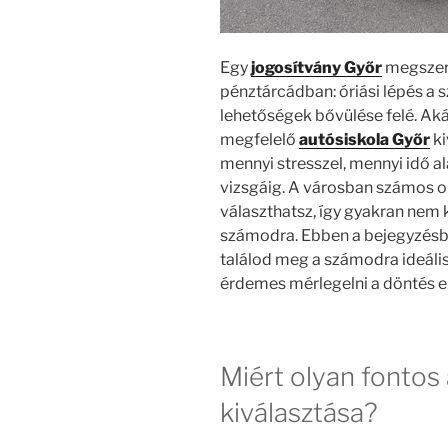
Egy
jogosítvány Győr
megszerz
pénztárcádban: óriási lépés a 
lehetőségek bővülése felé. Akár
megfelelő
autósiskola Győr
ki
mennyi stresszel, mennyi idő ala
vizsgáig. A városban számos ok
választhatsz, így gyakran nem 
számodra. Ebben a bejegyzésb
találod meg a számodra ideáli
érdemes mérlegelni a döntés el
Miért olyan fontos
kiválasztása?