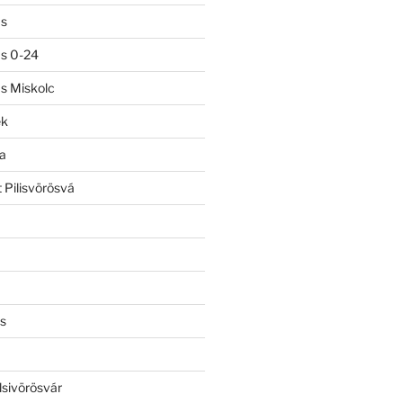
ás
ás 0-24
ás Miskolc
ek
a
 Pilisvörösvá
s
lsivörösvár