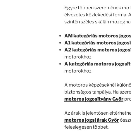
Egyre többen szeretnének moto
élvezetes közlekedési forma. 
szintén széles skálán mozogna
AM kategóriás motoros jogos
A1 kategóriás motoros jogos
A2 kategóriás motoros jogos
motorokhoz
A kategóriás motoros jogosí
motorokhoz
A motoros képzéseknél különös
biztonságos tanpálya. Ha szere
motoros jogosítvány Győr
pro
Az árak is jelentősen eltérhetn
motoros jogsi árak Győr
össze
feleslegesen többet.