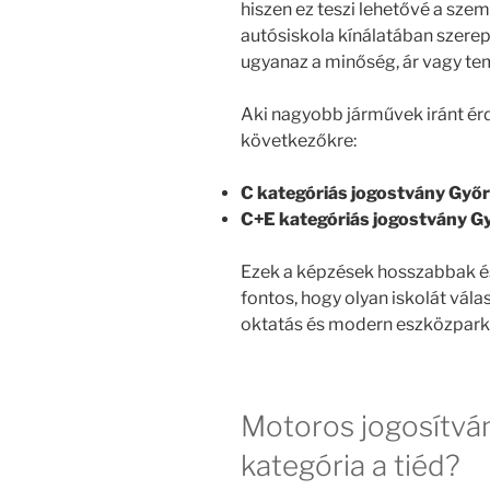
hiszen ez teszi lehetővé a sze
autósiskola kínálatában szerep
ugyanaz a minőség, ár vagy te
Aki nagyobb járművek iránt ér
következőkre:
C kategóriás jogostvány Győr
C+E kategóriás jogostvány G
Ezek a képzések hosszabbak és
fontos, hogy olyan iskolát vála
oktatás és modern eszközpark 
Motoros jogosítván
kategória a tiéd?