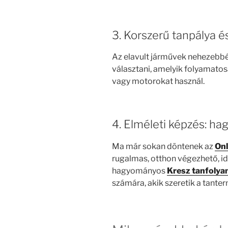
3. Korszerű tanpálya é
Az elavult járművek nehezebbé 
választani, amelyik folyamatos
vagy motorokat használ.
4. Elméleti képzés: h
Ma már sokan döntenek az
Onl
rugalmas, otthon végezhető, 
hagyományos
Kresz tanfolya
számára, akik szeretik a tanter