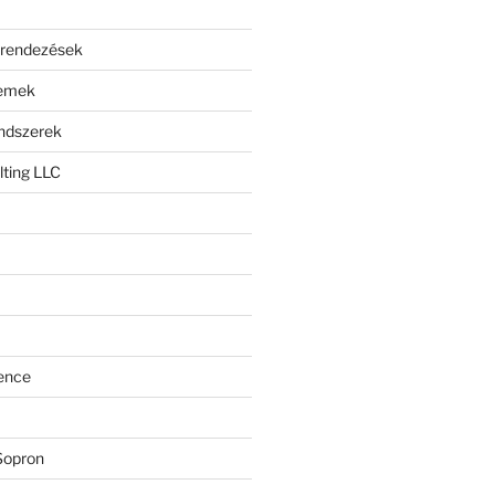
erendezések
lemek
endszerek
ting LLC
ence
Sopron