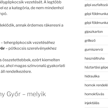
mélygépkocsik vezetését. A legtöbb
gépi aszfaltozá
el ez a kategória, de nem mindenhol
mpó.
gépi földmunk
gépi földmunk
deklődik, annak érdemes rákeresni a
gipszkarton
grillező
– tehergépkocsik vezetéséhez
yőr
– pótkocsis szerelvényekhez
gumiszerviz
használtruha
 összetettebbek, ezért kiemelten
ssz, ahol magas színvonalú gyakorlati
háztartási gép
áll rendelkezésre.
hidraulika
homok rendelé
y Győr – melyik
homokfúvás
injektálás