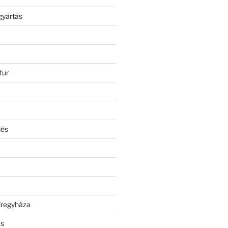
gyártás
tur
lés
íregyháza
ás