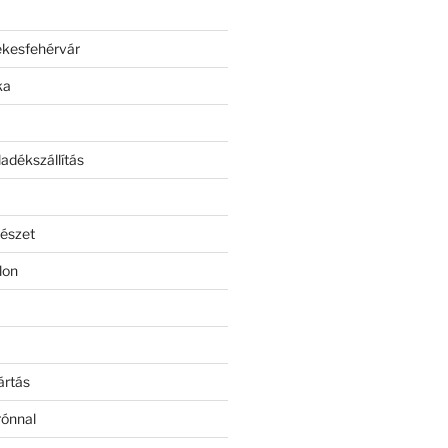
ékesfehérvár
ka
adékszállítás
észet
lon
ártás
rónnal