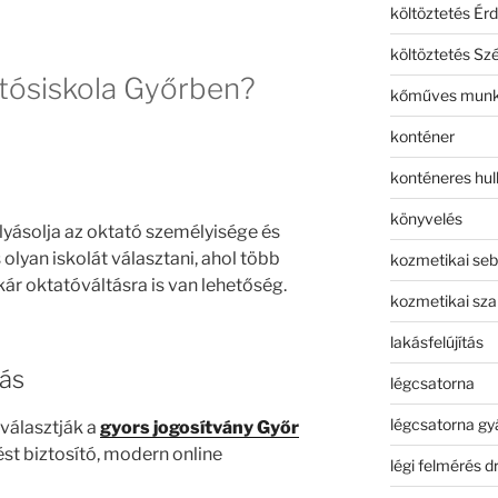
költöztetés Érd
költöztetés Sz
autósiskola Győrben?
kőműves mun
konténer
konténeres hull
könyvelés
lyásolja az oktató személyisége és
lyan iskolát választani, ahol több
kozmetikai seb
kár oktatóváltásra is van lehetőség.
kozmetikai sza
lakásfelújítás
tás
légcsatorna
légcsatorna gy
 választják a
gyors jogosítvány Győr
st biztosító, modern online
légi felmérés d