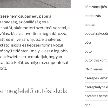
bérszámfejtés 
betonozás
ése nem csupán egy papír a
szabadság, az önállóság és a
bobcat
 autót, akár motort szeretnél vezetni, a
bobcat rakodó
választása alapvetően meghatározza,
tt, és milyen áron jutsz el a sikeres
bója
tató, iskola és képzési forma közül
könnyű eldönteni, melyik lesz a legjobb
bútor
en részletesen bemutatjuk, hogyan
bútor diszkont
s autósiskolát, és milyen szempontokat
őtt.
CNC marás
cserepes leme
cserépkályha é
 a megfelelő autósiskola
csőtörés bemé
daru