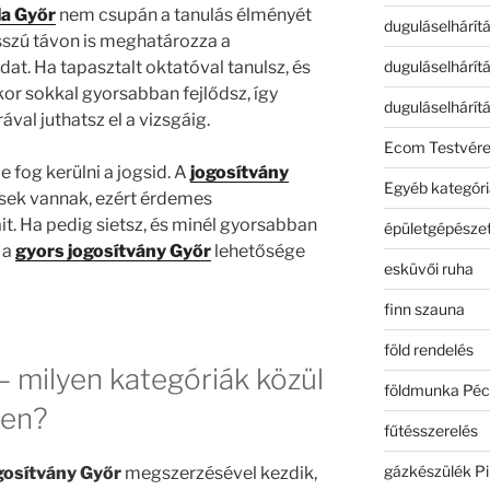
la Győr
nem csupán a tanulás élményét
duguláselhárít
szú távon is meghatározza a
duguláselhárít
at. Ha tapasztalt oktatóval tanulsz, és
kor sokkal gyorsabban fejlődsz, így
duguláselhárít
al juthatsz el a vizsgáig.
Ecom Testvér
fog kerülni a jogsid. A
jogosítvány
Egyéb kategóri
ések vannak, ezért érdemes
ait. Ha pedig sietsz, és minél gyorsabban
épületgépészet
 a
gyors jogosítvány Győr
lehetősége
esküvői ruha
finn szauna
föld rendelés
– milyen kategóriák közül
földmunka Péc
ben?
fűtésszerelés
gázkészülék Pi
gosítvány Győr
megszerzésével kezdik,