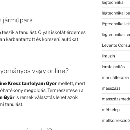
légtechnika
légtechnikai b
s járműpark
légtechnikai e
teszik a tanulást. Olyan iskolát érdemes
légtechnikai r
an karbantartott és korszerű autókat
Levante Consul
limuzin
lomtalanítás
agyományos vagy online?
manuálterápia
ine Kresz tanfolyam Győr
mellett, mert
masszázs
időhatékony megoldás. Természetesen a
m Győr
is remek választás lehet azok
masszázsmed
mi tanulást.
méhtelep
mellkorrekció 