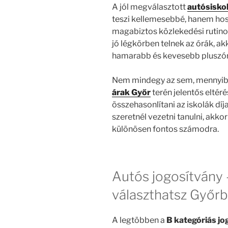
A jól megválasztott
autósisko
teszi kellemesebbé, hanem hos
magabiztos közlekedési rutinod
jó légkörben telnek az órák, ak
hamarabb és kevesebb pluszóráv
Nem mindegy az sem, mennyibe 
árak Győr
terén jelentős eltér
összehasonlítani az iskolák díj
szeretnél vezetni tanulni, akkor
különösen fontos számodra.
Autós jogosítvány 
választhatsz Győr
A legtöbben a
B kategóriás jo