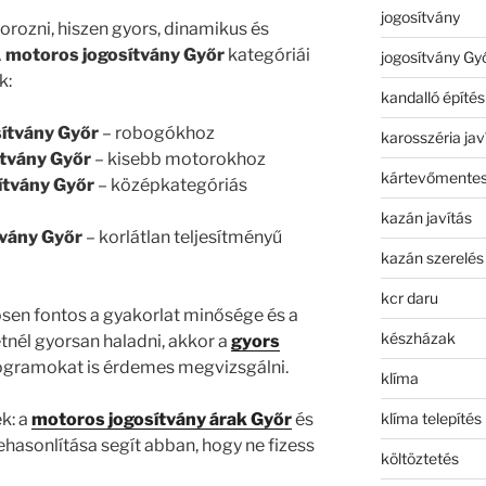
jogosítvány
rozni, hiszen gyors, dinamikus és
A
motoros jogosítvány Győr
kategóriái
jogosítvány Gy
k:
kandalló építés
ítvány Győr
– robogókhoz
karosszéria jav
ítvány Győr
– kisebb motorokhoz
kártevőmentes
ítvány Győr
– középkategóriás
kazán javítás
tvány Győr
– korlátlan teljesítményű
kazán szerelés
kcr daru
en fontos a gyakorlat minősége és a
készházak
tnél gyorsan haladni, akkor a
gyors
gramokat is érdemes megvizsgálni.
klíma
klíma telepítés
ek: a
motoros jogosítvány árak Győr
és
hasonlítása segít abban, hogy ne fizess
költöztetés