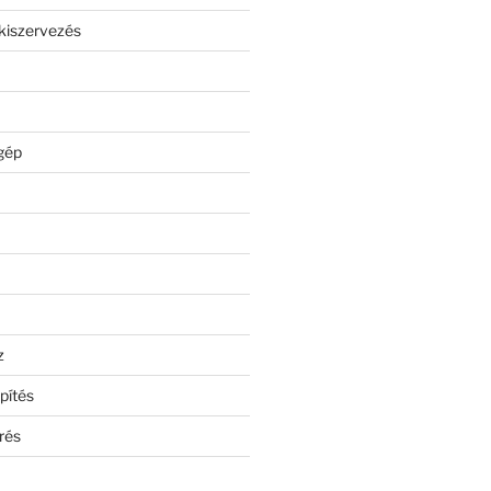
kiszervezés
gép
z
pítés
rés