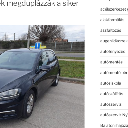
k megduplázzák a siker
acélszerkezet 
alakformálás
aszfaltozás
augenlidkorrek
autófényezés
autómentés
autómentő bér
autósiskola
autószállítás
autószerviz
autószerviz Ny
Balatoni hajóz