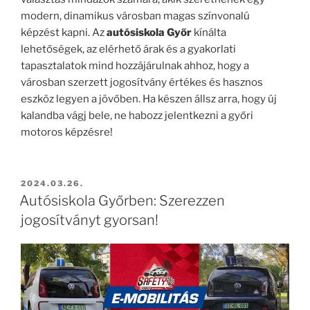
modern, dinamikus városban magas színvonalú
képzést kapni. Az
autósiskola Győr
kínálta
lehetőségek, az elérhető árak és a gyakorlati
tapasztalatok mind hozzájárulnak ahhoz, hogy a
városban szerzett jogosítvány értékes és hasznos
eszköz legyen a jövőben. Ha készen állsz arra, hogy új
kalandba vágj bele, ne habozz jelentkezni a győri
motoros képzésre!
BEKÜLDVE:
2024.03.26.
Autósiskola Győrben: Szerezzen
jogosítványt gyorsan!