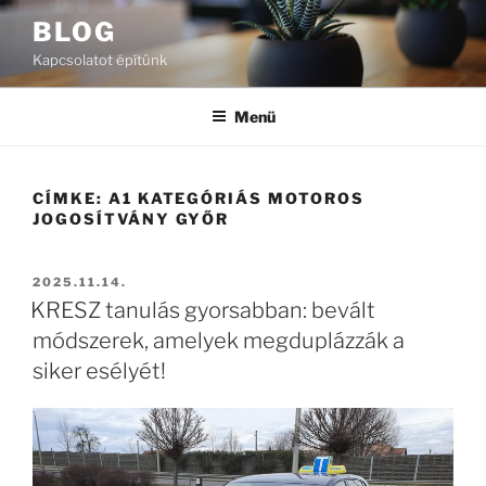
Tartalomhoz
BLOG
Kapcsolatot építünk
Menü
CÍMKE:
A1 KATEGÓRIÁS MOTOROS
JOGOSÍTVÁNY GYŐR
BEKÜLDVE:
2025.11.14.
KRESZ tanulás gyorsabban: bevált
módszerek, amelyek megduplázzák a
siker esélyét!