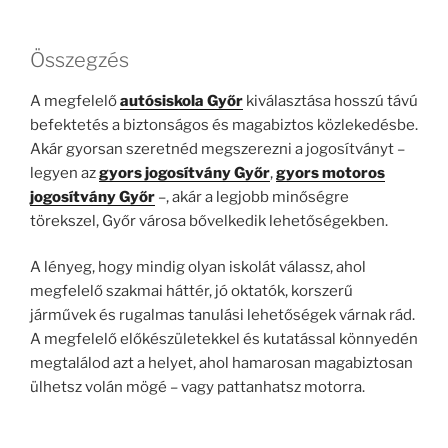
Összegzés
A megfelelő
autósiskola Győr
kiválasztása hosszú távú
befektetés a biztonságos és magabiztos közlekedésbe.
Akár gyorsan szeretnéd megszerezni a jogosítványt –
legyen az
gyors jogosítvány Győr
,
gyors motoros
jogosítvány Győr
–, akár a legjobb minőségre
törekszel, Győr városa bővelkedik lehetőségekben.
A lényeg, hogy mindig olyan iskolát válassz, ahol
megfelelő szakmai háttér, jó oktatók, korszerű
járművek és rugalmas tanulási lehetőségek várnak rád.
A megfelelő előkészületekkel és kutatással könnyedén
megtalálod azt a helyet, ahol hamarosan magabiztosan
ülhetsz volán mögé – vagy pattanhatsz motorra.