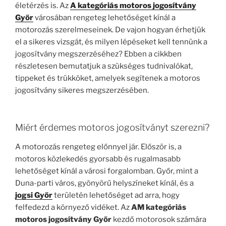
életérzés is. Az
A kategóriás motoros jogosítvány
Győr
városában rengeteg lehetőséget kínál a
motorozás szerelmeseinek. De vajon hogyan érhetjük
el a sikeres vizsgát, és milyen lépéseket kell tennünk a
jogosítvány megszerzéséhez? Ebben a cikkben
részletesen bemutatjuk a szükséges tudnivalókat,
tippeket és trükköket, amelyek segítenek a motoros
jogosítvány sikeres megszerzésében.
Miért érdemes motoros jogosítványt szerezni?
A motorozás rengeteg előnnyel jár. Először is, a
motoros közlekedés gyorsabb és rugalmasabb
lehetőséget kínál a városi forgalomban. Győr, mint a
Duna-parti város, gyönyörű helyszíneket kínál, és a
jogsi Győr
területén lehetőséget ad arra, hogy
felfedezd a környező vidéket. Az
AM kategóriás
motoros jogosítvány Győr
kezdő motorosok számára