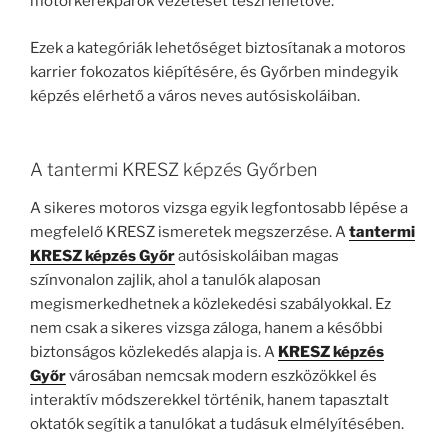
motorkerékpárok vezetését teszi lehetővé.
Ezek a kategóriák lehetőséget biztosítanak a motoros
karrier fokozatos kiépítésére, és Győrben mindegyik
képzés elérhető a város neves autósiskoláiban.
A tantermi KRESZ képzés Győrben
A sikeres motoros vizsga egyik legfontosabb lépése a
megfelelő KRESZ ismeretek megszerzése. A
tantermi
KRESZ képzés Győr
autósiskoláiban magas
színvonalon zajlik, ahol a tanulók alaposan
megismerkedhetnek a közlekedési szabályokkal. Ez
nem csak a sikeres vizsga záloga, hanem a későbbi
biztonságos közlekedés alapja is. A
KRESZ képzés
Győr
városában nemcsak modern eszközökkel és
interaktív módszerekkel történik, hanem tapasztalt
oktatók segítik a tanulókat a tudásuk elmélyítésében.