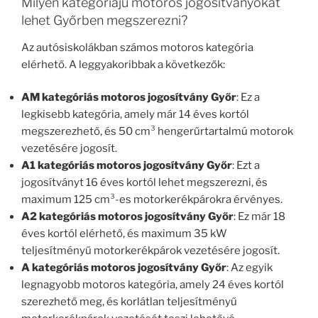
Milyen kategóriájú motoros jogosítványokat
lehet Győrben megszerezni?
Az autósiskolákban számos motoros kategória
elérhető. A leggyakoribbak a következők:
AM kategóriás motoros jogosítvány Győr
: Ez a
legkisebb kategória, amely már 14 éves kortól
megszerezhető, és 50 cm³ hengerűrtartalmú motorok
vezetésére jogosít.
A1 kategóriás motoros jogosítvány Győr
: Ezt a
jogosítványt 16 éves kortól lehet megszerezni, és
maximum 125 cm³-es motorkerékpárokra érvényes.
A2 kategóriás motoros jogosítvány Győr
: Ez már 18
éves kortól elérhető, és maximum 35 kW
teljesítményű motorkerékpárok vezetésére jogosít.
A kategóriás motoros jogosítvány Győr
: Az egyik
legnagyobb motoros kategória, amely 24 éves kortól
szerezhető meg, és korlátlan teljesítményű