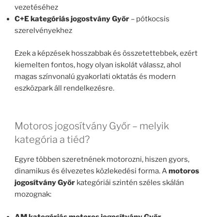
vezetéséhez
C+E kategóriás jogostvány Győr
– pótkocsis
szerelvényekhez
Ezek a képzések hosszabbak és összetettebbek, ezért
kiemelten fontos, hogy olyan iskolát válassz, ahol
magas színvonalú gyakorlati oktatás és modern
eszközpark áll rendelkezésre.
Motoros jogosítvány Győr – melyik
kategória a tiéd?
Egyre többen szeretnének motorozni, hiszen gyors,
dinamikus és élvezetes közlekedési forma. A
motoros
jogosítvány Győr
kategóriái szintén széles skálán
mozognak:
AM kategóriás motoros jogosítvány Győr
–