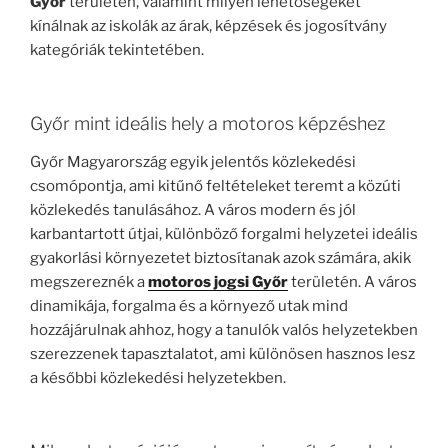
Győr
területén, valamint milyen lehetőségeket
kínálnak az iskolák az árak, képzések és jogosítvány
kategóriák tekintetében.
Győr mint ideális hely a motoros képzéshez
Győr Magyarország egyik jelentős közlekedési
csomópontja, ami kitűnő feltételeket teremt a közúti
közlekedés tanulásához. A város modern és jól
karbantartott útjai, különböző forgalmi helyzetei ideális
gyakorlási környezetet biztosítanak azok számára, akik
megszereznék a
motoros jogsi Győr
területén. A város
dinamikája, forgalma és a környező utak mind
hozzájárulnak ahhoz, hogy a tanulók valós helyzetekben
szerezzenek tapasztalatot, ami különösen hasznos lesz
a későbbi közlekedési helyzetekben.