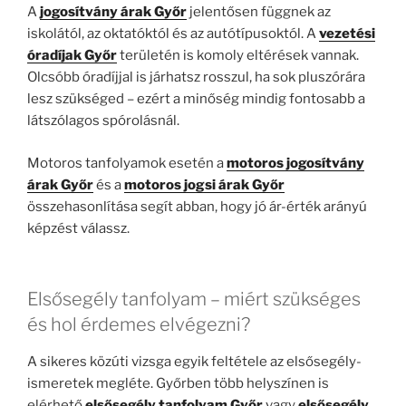
A
jogosítvány árak Győr
jelentősen függnek az
iskolától, az oktatóktól és az autótípusoktól. A
vezetési
óradíjak Győr
területén is komoly eltérések vannak.
Olcsóbb óradíjjal is járhatsz rosszul, ha sok pluszórára
lesz szükséged – ezért a minőség mindig fontosabb a
látszólagos spórolásnál.
Motoros tanfolyamok esetén a
motoros jogosítvány
árak Győr
és a
motoros jogsi árak Győr
összehasonlítása segít abban, hogy jó ár-érték arányú
képzést válassz.
Elsősegély tanfolyam – miért szükséges
és hol érdemes elvégezni?
A sikeres közúti vizsga egyik feltétele az elsősegély-
ismeretek megléte. Győrben több helyszínen is
elérhető
elsősegély tanfolyam Győr
vagy
elsősegély