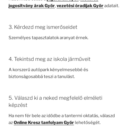
jogosítvány árak Győr
,
vezetési óradíjak Győr
adatait.
3. Kérdezd meg ismerőseidet
Személyes tapasztalatok aranyat érnek.
4. Tekintsd meg az iskola járműveit
A korszerű autópark kényelmesebbé és
biztonságosabbá teszi a tanulást.
5. Válaszd ki a neked megfelelő elméleti
képzést
Ha nem fér bele az idődbe a tantermi oktatás, válaszd
az
Online Kresz tanfolyam Győr
lehetőségét.