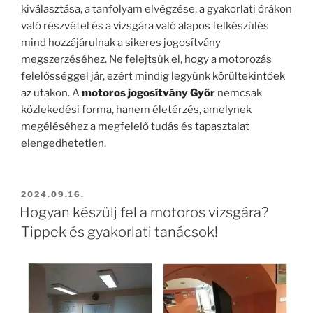
kiválasztása, a tanfolyam elvégzése, a gyakorlati órákon
való részvétel és a vizsgára való alapos felkészülés
mind hozzájárulnak a sikeres jogosítvány
megszerzéséhez. Ne felejtsük el, hogy a motorozás
felelősséggel jár, ezért mindig legyünk körültekintőek
az utakon. A
motoros jogosítvány Győr
nemcsak
közlekedési forma, hanem életérzés, amelynek
megéléséhez a megfelelő tudás és tapasztalat
elengedhetetlen.
BEKÜLDVE:
2024.09.16.
Hogyan készülj fel a motoros vizsgára?
Tippek és gyakorlati tanácsok!