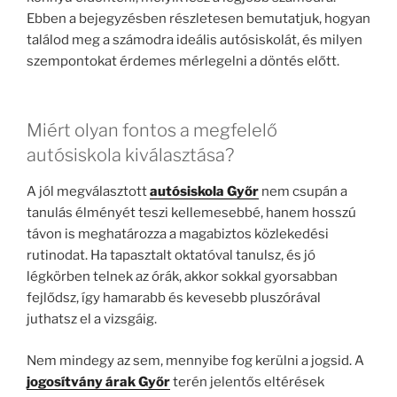
Ebben a bejegyzésben részletesen bemutatjuk, hogyan
találod meg a számodra ideális autósiskolát, és milyen
szempontokat érdemes mérlegelni a döntés előtt.
Miért olyan fontos a megfelelő
autósiskola kiválasztása?
A jól megválasztott
autósiskola Győr
nem csupán a
tanulás élményét teszi kellemesebbé, hanem hosszú
távon is meghatározza a magabiztos közlekedési
rutinodat. Ha tapasztalt oktatóval tanulsz, és jó
légkörben telnek az órák, akkor sokkal gyorsabban
fejlődsz, így hamarabb és kevesebb pluszórával
juthatsz el a vizsgáig.
Nem mindegy az sem, mennyibe fog kerülni a jogsid. A
jogosítvány árak Győr
terén jelentős eltérések