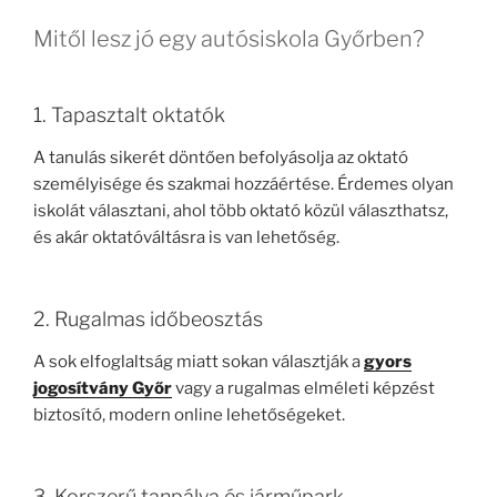
Mitől lesz jó egy autósiskola Győrben?
1. Tapasztalt oktatók
A tanulás sikerét döntően befolyásolja az oktató
személyisége és szakmai hozzáértése. Érdemes olyan
iskolát választani, ahol több oktató közül választhatsz,
és akár oktatóváltásra is van lehetőség.
2. Rugalmas időbeosztás
A sok elfoglaltság miatt sokan választják a
gyors
jogosítvány Győr
vagy a rugalmas elméleti képzést
biztosító, modern online lehetőségeket.
3. Korszerű tanpálya és járműpark