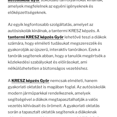
amelyek megfelelnek az egyéni igényeknek és
előképzettségeknek.
Az egyik legfontosabb szolgáltatás, amelyet az
autósiskolák kínálnak, a tantermi KRESZ képzés. A
tantermi KRESZ képzés Győr
lehetővé teszi a diákok
számára, hogy elméleti tudásukat megszerezzék és
gyakorolják az újszerű, interaktív tanórákon. Ezek a
tanórák segítenek abban, hogy a tanulók megértsék a
közlekedési szabályokat és előírásokat, ami
nélkülözhetetlen a biztonságos vezetéshez.
A
KRESZ képzés Győr
nemcsak elméleti, hanem
gyakorlati oktatást is magában foglal. Az autósiskolák
modern járműparkkal rendelkeznek, amelyek
segítségével a diákok megtapasztalhatják a valós
vezetés kihívásait és örömeit. A gyakorlati oktatás
során a tapasztalt oktatók segítenek a diákoknak