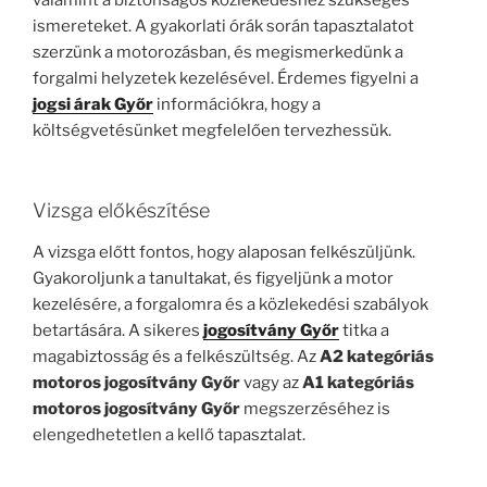
ismereteket. A gyakorlati órák során tapasztalatot
szerzünk a motorozásban, és megismerkedünk a
forgalmi helyzetek kezelésével. Érdemes figyelni a
jogsi árak Győr
információkra, hogy a
költségvetésünket megfelelően tervezhessük.
Vizsga előkészítése
A vizsga előtt fontos, hogy alaposan felkészüljünk.
Gyakoroljunk a tanultakat, és figyeljünk a motor
kezelésére, a forgalomra és a közlekedési szabályok
betartására. A sikeres
jogosítvány Győr
titka a
magabiztosság és a felkészültség. Az
A2 kategóriás
motoros jogosítvány Győr
vagy az
A1 kategóriás
motoros jogosítvány Győr
megszerzéséhez is
elengedhetetlen a kellő tapasztalat.