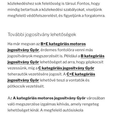
közlekedéshez sok felelősség is társul. Fontos, hogy
mindig betartsuk a közlekedési szabályokat, viseljünk
megfelelő védőfelszerelést, és figyeljünk a forgalomra.
További jogosítvány lehetőségek
Ha már megvan az
B+E kategóriás motoros
jogosítvány Győr
, érdemes fontolóra venni más
jogosítványok megszerzését is. Például a
B kategóriás
jogosítvány Győr
lehetőséget ad arra, hogy gépkocsit
vezessünk, míg a
C kategóriás jogosítvány Győr
teherautók vezetésére jogosít. A
C+E kategóriás
jogosítvány Győr
lehetővé teszi a vontatók és
pótkocsik vezetését.
Az
A kategóriás motoros jogosítvány Győr
városában
való megszerzése izgalmas kihívás, amely rengeteg
lehetőséget kínál. A megfelelő autósiskola