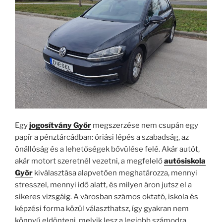
Egy
jogosítvány Győr
megszerzése nem csupán egy
papír a pénztárcádban: óriási lépés a szabadság, az
önállóság és a lehetőségek bővülése felé. Akár autót,
akár motort szeretnél vezetni, a megfelelő
autósiskola
Győr
kiválasztása alapvetően meghatározza, mennyi
stresszel, mennyi idő alatt, és milyen áron jutsz el a
sikeres vizsgáig. A városban számos oktató, iskola és
képzési forma közül választhatsz, így gyakran nem
könnyű eldönteni, melyik lesz a legjobb számodra.