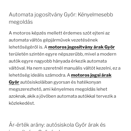
Automata jogosítvány Győr: Kényelmesebb
megoldás
A motoros képzés mellett érdemes szót ejteni az
automata váltós gépjárművek vezetésének
lehetőségéről is. A
motoros jogosítvány árak Győr
területén szintén egyre népszerűbb, mivel a modern
autók egyre nagyobb hányada érkezik automata
váltóval. Ha nem szeretnél manuális váltót kezelni, ez a
lehetőség ideális számodra. A
motoros jogsi árak
Győr
autósiskoláiban gyorsan és hatékonyan
megszerezhető, ami kényelmes megoldás lehet
azoknak, akik a jövőben automata autókkal tervezik a
közlekedést.
Ár-érték arány: autósiskola Győr árak és