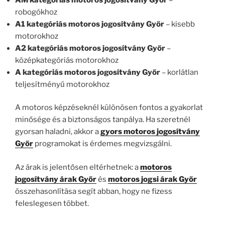
robogókhoz
A1 kategóriás motoros jogosítvány Győr
– kisebb
motorokhoz
A2 kategóriás motoros jogosítvány Győr
–
középkategóriás motorokhoz
A kategóriás motoros jogosítvány Győr
– korlátlan
teljesítményű motorokhoz
A motoros képzéseknél különösen fontos a gyakorlat
minősége és a biztonságos tanpálya. Ha szeretnél
gyorsan haladni, akkor a
gyors motoros jogosítvány
Győr
programokat is érdemes megvizsgálni.
Az árak is jelentősen eltérhetnek: a
motoros
jogosítvány árak Győr
és
motoros jogsi árak Győr
összehasonlítása segít abban, hogy ne fizess
feleslegesen többet.