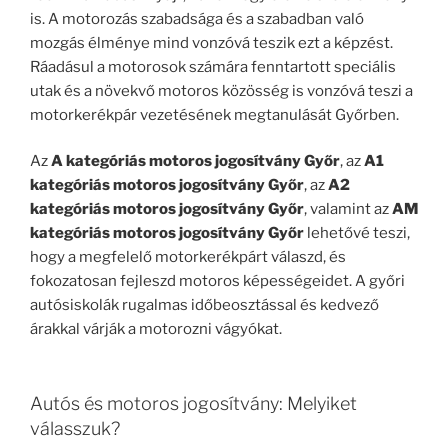
is. A motorozás szabadsága és a szabadban való
mozgás élménye mind vonzóvá teszik ezt a képzést.
Ráadásul a motorosok számára fenntartott speciális
utak és a növekvő motoros közösség is vonzóvá teszi a
motorkerékpár vezetésének megtanulását Győrben.
Az
A kategóriás motoros jogosítvány Győr
, az
A1
kategóriás motoros jogosítvány Győr
, az
A2
kategóriás motoros jogosítvány Győr
, valamint az
AM
kategóriás motoros jogosítvány Győr
lehetővé teszi,
hogy a megfelelő motorkerékpárt válaszd, és
fokozatosan fejleszd motoros képességeidet. A győri
autósiskolák rugalmas időbeosztással és kedvező
árakkal várják a motorozni vágyókat.
Autós és motoros jogosítvány: Melyiket
válasszuk?