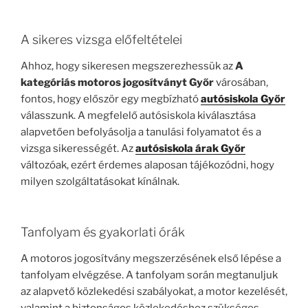
A sikeres vizsga előfeltételei
Ahhoz, hogy sikeresen megszerezhessük az
A
kategóriás motoros jogosítványt Győr
városában,
fontos, hogy először egy megbízható
autósiskola Győr
válasszunk. A megfelelő autósiskola kiválasztása
alapvetően befolyásolja a tanulási folyamatot és a
vizsga sikerességét. Az
autósiskola árak Győr
változóak, ezért érdemes alaposan tájékozódni, hogy
milyen szolgáltatásokat kínálnak.
Tanfolyam és gyakorlati órák
A motoros jogosítvány megszerzésének első lépése a
tanfolyam elvégzése. A tanfolyam során megtanuljuk
az alapvető közlekedési szabályokat, a motor kezelését,
valamint a biztonságos közlekedéshez szükséges