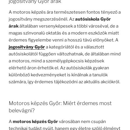
jogosítvány Győr árak
A motoros képzés ára természetesen fontos tényező a
jogosítvány megszerzésénél. Az
autósiskola Győr
árak
általában versenyképesek a többi városéval, de a
magas színvonalú oktatás és a modern eszközök miatt
érdemes figyelembe venni a hosszú távú előnyöket. A
jogosítvány Győr
a kategóriától és a választott
autósiskolától függően változhatnak, de általában mind
a motoros, mind a személygépkocsis képzések
elérhető áron érhetők el. Az autósiskolák gyakran
különböző kedvezményeket is kínálnak a tanulók
számára, így érdemes tájékozódni az aktuális akciókról.
Motoros képzés Győr: Miért érdemes most
belevágni?
A
motoros képzés Győr
városában nem csupán
technikai tudást nyújt, hanem egy életre szóló élményt