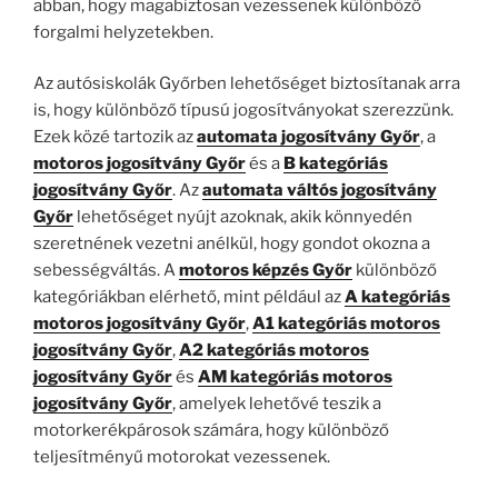
abban, hogy magabiztosan vezessenek különböző
forgalmi helyzetekben.
Az autósiskolák Győrben lehetőséget biztosítanak arra
is, hogy különböző típusú jogosítványokat szerezzünk.
Ezek közé tartozik az
automata jogosítvány Győr
, a
motoros jogosítvány Győr
és a
B kategóriás
jogosítvány Győr
. Az
automata váltós jogosítvány
Győr
lehetőséget nyújt azoknak, akik könnyedén
szeretnének vezetni anélkül, hogy gondot okozna a
sebességváltás. A
motoros képzés Győr
különböző
kategóriákban elérhető, mint például az
A kategóriás
motoros jogosítvány Győr
,
A1 kategóriás motoros
jogosítvány Győr
,
A2 kategóriás motoros
jogosítvány Győr
és
AM kategóriás motoros
jogosítvány Győr
, amelyek lehetővé teszik a
motorkerékpárosok számára, hogy különböző
teljesítményű motorokat vezessenek.