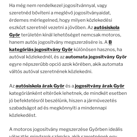
Ha még nem rendelkezel jogosítvánnyal, vagy
szeretnéd bővíteni a meglévő jogosítványaidat,
érdemes mérlegelned, hogy milyen közlekedési
eszközt szeretnél vezetni a jövőben. Az
autósiskola
Győr
területén kínál lehetőséget nemcsak motoros,
hanem autós jogosítvány megszerzésére is. A
B
kategóriás jogosítvány Győr
különösen hasznos, ha
autóval közlekednél, és az
automata jogosítvány Győr
egyre népszerűbb opció azok körében, akik automata
váltós autóval szeretnének közlekedni.
Az
autósiskola árak Győr
és a
jogosítvány árak Győr
kategóriánként eltérőek lehetnek, de mindkét esetben
jó befektetésről beszélünk, hiszen a járművezetés
szabadságot ad és megkönnyíti a mindennapi
közlekedést.
A motoros jogosítvány megszerzése Győrben ideális
választás mindazok számára, akik szeretnének egy