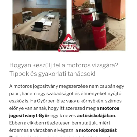
Hogyan készülj fel a motoros vizsgára?
Tippek és gyakorlati tanácsok!
A motoros jogosítvány megszerzése nem csupán egy
papír, hanem egy szabadságot és élményeket nyújtó
eszköz is. Ha Győrben élsz vagy a környékén, számos
előnye van annak, hogy itt szerezed meg a
motoros
jogosítványt Győr
egyik neves
autósiskolájában
.
Ebben a cikkben részletesen bemutatjuk, miért
érdemes a városban elvégezni a
motoros képzést